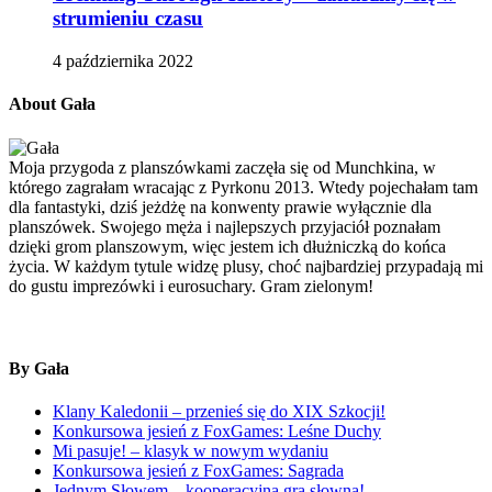
strumieniu czasu
4 października 2022
About Gała
Moja przygoda z planszówkami zaczęła się od Munchkina, w
którego zagrałam wracając z Pyrkonu 2013. Wtedy pojechałam tam
dla fantastyki, dziś jeżdżę na konwenty prawie wyłącznie dla
planszówek. Swojego męża i najlepszych przyjaciół poznałam
dzięki grom planszowym, więc jestem ich dłużniczką do końca
życia. W każdym tytule widzę plusy, choć najbardziej przypadają mi
do gustu imprezówki i eurosuchary. Gram zielonym!
By Gała
Klany Kaledonii – przenieś się do XIX Szkocji!
Konkursowa jesień z FoxGames: Leśne Duchy
Mi pasuje! – klasyk w nowym wydaniu
Konkursowa jesień z FoxGames: Sagrada
Jednym Słowem – kooperacyjna gra słowna!