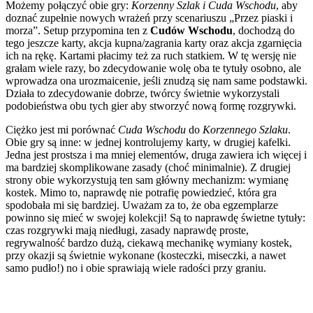
Możemy połączyć obie gry:
Korzenny Szlak i Cuda Wschodu
, aby
doznać zupełnie nowych wrażeń przy scenariuszu „Przez piaski i
morza”. Setup przypomina ten z
Cudów Wschodu
, dochodzą do
tego jeszcze karty, akcja kupna/zagrania karty oraz akcja zgarnięcia
ich na rękę. Kartami płacimy też za ruch statkiem. W tę wersję nie
grałam wiele razy, bo zdecydowanie wolę oba te tytuły osobno, ale
wprowadza ona urozmaicenie, jeśli znudzą się nam same podstawki.
Działa to zdecydowanie dobrze, twórcy świetnie wykorzystali
podobieństwa obu tych gier aby stworzyć nową formę rozgrywki.
Ciężko jest mi porównać
Cuda Wschodu
do
Korzennego Szlaku
.
Obie gry są inne: w jednej kontrolujemy karty, w drugiej kafelki.
Jedna jest prostsza i ma mniej elementów, druga zawiera ich więcej i
ma bardziej skomplikowane zasady (choć minimalnie). Z drugiej
strony obie wykorzystują ten sam główny mechanizm: wymianę
kostek. Mimo to, naprawdę nie potrafię powiedzieć, która gra
spodobała mi się bardziej. Uważam za to, że oba egzemplarze
powinno się mieć w swojej kolekcji! Są to naprawdę świetne tytuły:
czas rozgrywki mają niedługi, zasady naprawdę proste,
regrywalność bardzo dużą, ciekawą mechanikę wymiany kostek,
przy okazji są świetnie wykonane (kosteczki, miseczki, a nawet
samo pudło!) no i obie sprawiają wiele radości przy graniu.