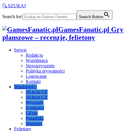
🔍 SZUKAJ
Search for:
Search Button
GamesFanatic.pl Gry
planszowe – recenzje, felietony
Serwis
Redakcja
Współpraca
Stowarzyszenie
Polityka prywatności
Logowanie
Kontakt
Wiadomości
18-lecie GF
10-lecie GF
Wywiady
Konkursy
GFoto
Poradniki
Warianty
Felietony