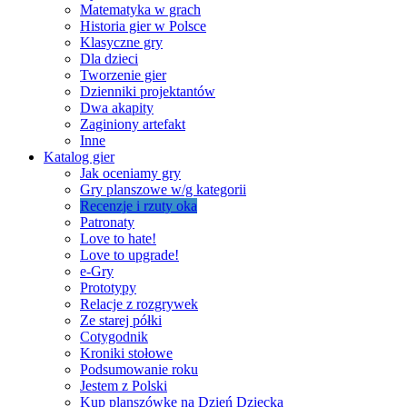
Matematyka w grach
Historia gier w Polsce
Klasyczne gry
Dla dzieci
Tworzenie gier
Dzienniki projektantów
Dwa akapity
Zaginiony artefakt
Inne
Katalog gier
Jak oceniamy gry
Gry planszowe w/g kategorii
Recenzje i rzuty oka
Patronaty
Love to hate!
Love to upgrade!
e-Gry
Prototypy
Relacje z rozgrywek
Ze starej półki
Cotygodnik
Kroniki stołowe
Podsumowanie roku
Jestem z Polski
Kup planszówkę na Dzień Dziecka