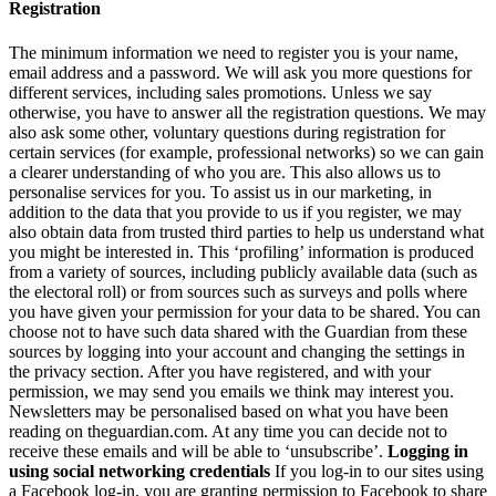
Registration
The minimum information we need to register you is your name,
email address and a password. We will ask you more questions for
different services, including sales promotions. Unless we say
otherwise, you have to answer all the registration questions. We may
also ask some other, voluntary questions during registration for
certain services (for example, professional networks) so we can gain
a clearer understanding of who you are. This also allows us to
personalise services for you. To assist us in our marketing, in
addition to the data that you provide to us if you register, we may
also obtain data from trusted third parties to help us understand what
you might be interested in. This ‘profiling’ information is produced
from a variety of sources, including publicly available data (such as
the electoral roll) or from sources such as surveys and polls where
you have given your permission for your data to be shared. You can
choose not to have such data shared with the Guardian from these
sources by logging into your account and changing the settings in
the privacy section. After you have registered, and with your
permission, we may send you emails we think may interest you.
Newsletters may be personalised based on what you have been
reading on theguardian.com. At any time you can decide not to
receive these emails and will be able to ‘unsubscribe’.
Logging in
using social networking credentials
If you log-in to our sites using
a Facebook log-in, you are granting permission to Facebook to share