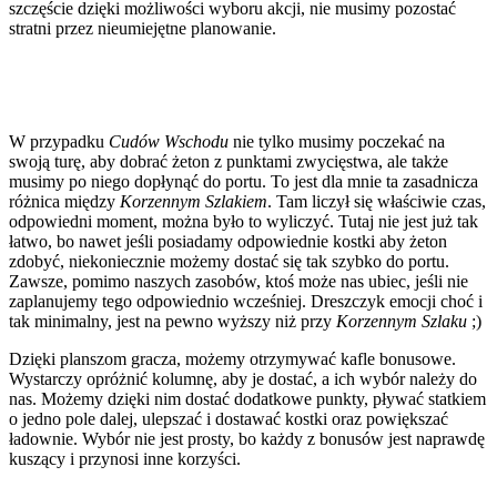
szczęście dzięki możliwości wyboru akcji, nie musimy pozostać
stratni przez nieumiejętne planowanie.
W przypadku
Cudów Wschodu
nie tylko musimy poczekać na
swoją turę, aby dobrać żeton z punktami zwycięstwa, ale także
musimy po niego dopłynąć do portu. To jest dla mnie ta zasadnicza
różnica między
Korzennym Szlakiem
. Tam liczył się właściwie czas,
odpowiedni moment, można było to wyliczyć. Tutaj nie jest już tak
łatwo, bo nawet jeśli posiadamy odpowiednie kostki aby żeton
zdobyć, niekoniecznie możemy dostać się tak szybko do portu.
Zawsze, pomimo naszych zasobów, ktoś może nas ubiec, jeśli nie
zaplanujemy tego odpowiednio wcześniej. Dreszczyk emocji choć i
tak minimalny, jest na pewno wyższy niż przy
Korzennym Szlaku
;)
Dzięki planszom gracza, możemy otrzymywać kafle bonusowe.
Wystarczy opróżnić kolumnę, aby je dostać, a ich wybór należy do
nas. Możemy dzięki nim dostać dodatkowe punkty, pływać statkiem
o jedno pole dalej, ulepszać i dostawać kostki oraz powiększać
ładownie. Wybór nie jest prosty, bo każdy z bonusów jest naprawdę
kuszący i przynosi inne korzyści.