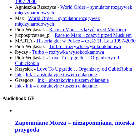
1997-2000
Agnieszka Rzeczyca
-
World Order – symulator rozgrywek
międzynarodowych!
Max
-
World Order – symulator rozgrywek
międzynarodowych!
Piotr Wojtasiak
-
Race to Mars – zdążyć przed Muskiem
juzposprzatane_pl
-
Race to Mars – zdążyć przed Muskiem
MARTA
-
Historia gier w Polsce – część 11. Lata 1997-2000
Piotr Wojtasiak
-
Turbo – rozrywka wysokooktanowa
lbyczy
-
Turbo – rozrywka wysokooktanowa
Piotr Wojtasiak
-
Love To Upgrade… Organizery od
CubicRobin
Krzysiek
-
Love To Upgrade… Organizery od CubicRobin
Ink
-
Ink – abstrakcyjne tuszem chlapanie
Grzegorz
-
Ink – abstrakcyjne tuszem chlapanie
Ink
-
Ink – abstrakcyjne tuszem chlapanie
Audiobook GF
Zapomniane Morza – niezapomniana, morska
przygoda