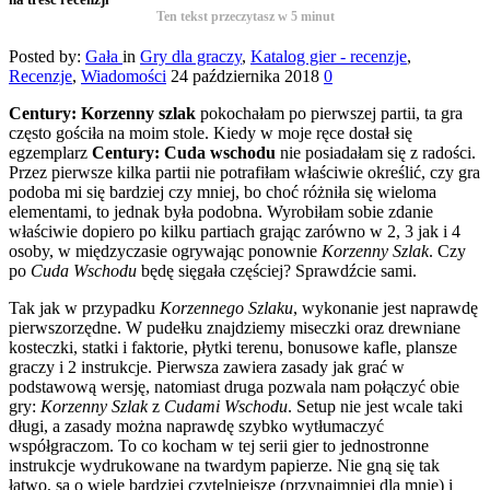
Ten tekst przeczytasz w
5
minut
Posted by:
Gała
in
Gry dla graczy
,
Katalog gier - recenzje
,
Recenzje
,
Wiadomości
24 października 2018
0
Century: Korzenny szlak
pokochałam po pierwszej partii, ta gra
często gościła na moim stole. Kiedy w moje ręce dostał się
egzemplarz
Century: Cuda wschodu
nie posiadałam się z radości.
Przez pierwsze kilka partii nie potrafiłam właściwie określić, czy gra
podoba mi się bardziej czy mniej, bo choć różniła się wieloma
elementami, to jednak była podobna. Wyrobiłam sobie zdanie
właściwie dopiero po kilku partiach grając zarówno w 2, 3 jak i 4
osoby, w międzyczasie ogrywając ponownie
Korzenny Szlak
. Czy
po
Cuda Wschodu
będę sięgała częściej? Sprawdźcie sami.
Tak jak w przypadku
Korzennego Szlaku
, wykonanie jest naprawdę
pierwszorzędne. W pudełku znajdziemy miseczki oraz drewniane
kosteczki, statki i faktorie, płytki terenu, bonusowe kafle, plansze
graczy i 2 instrukcje. Pierwsza zawiera zasady jak grać w
podstawową wersję, natomiast druga pozwala nam połączyć obie
gry:
Korzenny Szlak
z
Cudami Wschodu
. Setup nie jest wcale taki
długi, a zasady można naprawdę szybko wytłumaczyć
współgraczom. To co kocham w tej serii gier to jednostronne
instrukcje wydrukowane na twardym papierze. Nie gną się tak
łatwo, są o wiele bardziej czytelniejsze (przynajmniej dla mnie) i