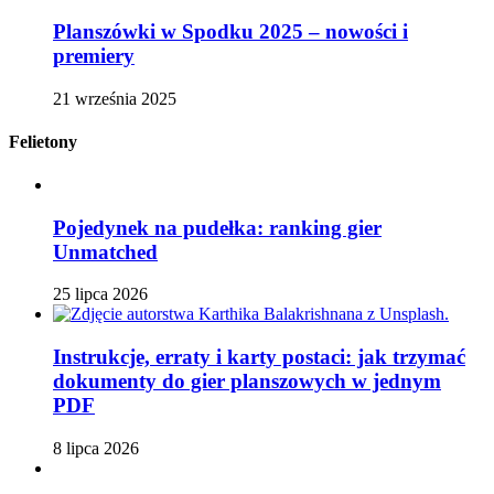
Planszówki w Spodku 2025 – nowości i
premiery
21 września 2025
Felietony
Pojedynek na pudełka: ranking gier
Unmatched
25 lipca 2026
Instrukcje, erraty i karty postaci: jak trzymać
dokumenty do gier planszowych w jednym
PDF
8 lipca 2026