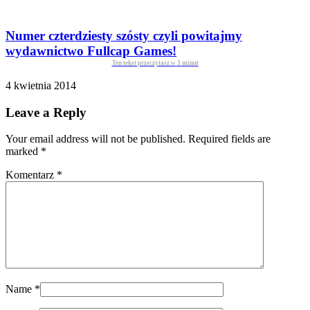
Numer czterdziesty szósty czyli powitajmy
wydawnictwo Fullcap Games!
Ten tekst przeczytasz w
3
minut
4 kwietnia 2014
Leave a Reply
Your email address will not be published. Required fields are
marked
*
Komentarz
*
Name
*