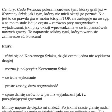
Century: Cuda Wschodu
polecam zarówno tym, którzy grali już w
Korzenny Szlak
, jak i tym, którzy nie mieli okazji go poznać. Nie
jest to co prawda gra w moim ścisłym TOP, ale zasługuje na uwagę,
a na moim stole ląduje często – zarówno przy rozgrywkach z
wyjadaczami, jak i przy okazji wprowadzania w świat planszówek
nowych graczy. To naprawdę solidny tytuł, którym warto się
zainteresować. Polecam!
Plusy:
+ różni się od Korzennego Szlaku, dzięki czemu jedna nie wyklucza
drugiej
+ można ją połączyć z Korzennym Szlak
+ świetne wykonanie
+ proste zasady, duża regrywalność
+ sprawdzi się zarówno w partii z wyjadaczmi jak i z
początkującymi graczami
Minusy naprawdę ciężko mi znaleźć. Po jakimś czasie gra się nudzi,
ale tak potrafi na mnie zadziałać każda gra po milionie partii. Nie