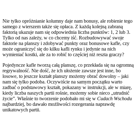
Nie tylko opróżnianie kolumny daje nam bonusy, ale robienie tego
samego z wierszem także się opłaca. Z każdą kolejną zabraną
faktorią ukazuje nam się odpowiednia liczba punktów: 1, 2 lub 3.
Tylko od nas zależy, w co chcemy iść. Rozbudowywać swoje
faktorie na planszy i zdobywać punkty oraz bonusowe kafle, czy
może ograniczyć się do kilku kafli rynku i jedynie na nich
wymieniać kostki, ale za to robić to częściej niż reszta graczy?
Pojedyncze kafle tworzą całą planszę, co przekłada się na ogromną
regrywalność. Nie dość, że ich ułożenie zawsze jest inne, bo
losowe, to jeszcze kształt planszy możemy obrać dowolny – jaki
nam się tylko podoba. Oczywiście na samym początku warto
zadbać o podstawowy kształt, pokazany w instrukcji, ale w miarę,
kiedy liczba naszych partii rośnie, możemy sobie nieco „utrudnić
życie”. Właśnie to tworzenie podobało mi się w
Cudach Wschodu
najbardziej, bo dawało możliwości rozegerania naprawdę
unikatowych partii.