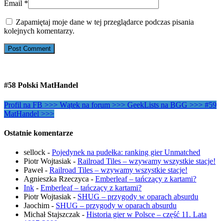
Email
*
Zapamiętaj moje dane w tej przeglądarce podczas pisania
kolejnych komentarzy.
#58 Polski MatHandel
Profil na FB >>>
Wątek na forum >>>
GeekLists na BGG >>>
#59
MatHandel >>>
Ostatnie komentarze
sellock
-
Pojedynek na pudełka: ranking gier Unmatched
Piotr Wojtasiak
-
Railroad Tiles – wzywamy wszystkie stacje!
Paweł
-
Railroad Tiles – wzywamy wszystkie stacje!
Agnieszka Rzeczyca
-
Emberleaf – tańczący z kartami?
Ink
-
Emberleaf – tańczący z kartami?
Piotr Wojtasiak
-
SHUG – przygody w oparach absurdu
Jaochim
-
SHUG – przygody w oparach absurdu
Michał Stajszczak
-
Historia gier w Polsce – część 11. Lata