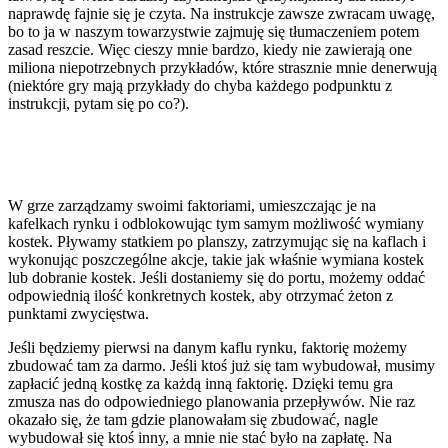
naprawdę fajnie się je czyta. Na instrukcje zawsze zwracam uwagę,
bo to ja w naszym towarzystwie zajmuję się tłumaczeniem potem
zasad reszcie. Więc cieszy mnie bardzo, kiedy nie zawierają one
miliona niepotrzebnych przykładów, które strasznie mnie denerwują
(niektóre gry mają przykłady do chyba każdego podpunktu z
instrukcji, pytam się po co?).
W grze zarządzamy swoimi faktoriami, umieszczając je na
kafelkach rynku i odblokowując tym samym możliwość wymiany
kostek. Pływamy statkiem po planszy, zatrzymując się na kaflach i
wykonując poszczególne akcje, takie jak właśnie wymiana kostek
lub dobranie kostek. Jeśli dostaniemy się do portu, możemy oddać
odpowiednią ilość konkretnych kostek, aby otrzymać żeton z
punktami zwycięstwa.
Jeśli będziemy pierwsi na danym kaflu rynku, faktorię możemy
zbudować tam za darmo. Jeśli ktoś już się tam wybudował, musimy
zapłacić jedną kostkę za każdą inną faktorię. Dzięki temu gra
zmusza nas do odpowiedniego planowania przepływów. Nie raz
okazało się, że tam gdzie planowałam się zbudować, nagle
wybudował się ktoś inny, a mnie nie stać było na zapłatę. Na