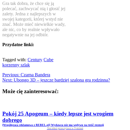
Gra tak dobra, że chce się ją
polecać, zachwycać nią i głosić jej
zalety. Jedna z najlepszych w
swojej kategorii, której wstyd nie
znać. Może mieć niewielkie wady,
ale nic, co by realnie wpływało
negatywnie na jej odbiór.
Przydatne linki:
Tagged with:
Century
Cube
korzenny szlak
Previous:
Czarna Bandera
Next:
Ubongo 3D – jeszcze bardziej szalona gra rodzinna?
Może cię zainteresować:
Pokój 25 Apogeum – kiedy lepsze jest wrogiem
dobrego
[Współpraca reklamowa z REBEL.pl] Wydawca nie ma wpływu na treść recenzji
Ten tekst przeczytasz w
9
minut