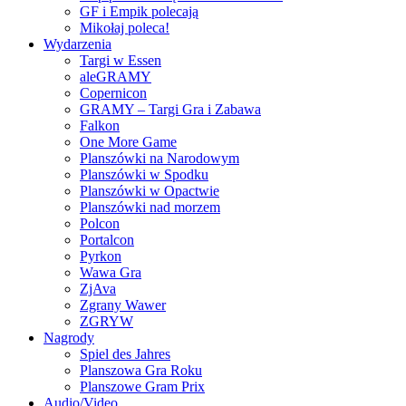
GF i Empik polecają
Mikołaj poleca!
Wydarzenia
Targi w Essen
aleGRAMY
Copernicon
GRAMY – Targi Gra i Zabawa
Falkon
One More Game
Planszówki na Narodowym
Planszówki w Spodku
Planszówki w Opactwie
Planszówki nad morzem
Polcon
Portalcon
Pyrkon
Wawa Gra
ZjAva
Zgrany Wawer
ZGRYW
Nagrody
Spiel des Jahres
Planszowa Gra Roku
Planszowe Gram Prix
Audio/Video