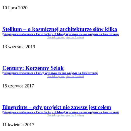
10 lipca 2020
Stellium – o kosmicznej architekturze słów kilka
[Współpraca reklamowa z Cube Factory of Ideas] Wydawca nie ma wpływu na treść recenzji
Ten tekst przeczytasz w
5
minut
13 września 2019
Century: Korzenny Szlak
[Współpraca reklamowa z Cube] Wydawca nie ma wpływu na treść recenzji
Ten tekst przeczytasz w
5
minut
15 czerwca 2017
Blueprints – gdy projekt nie zawsze jest celem
[Współpraca reklamowa z Cube Factory of Ideas] Wydawca nie ma wpływu na treść recenzji
Ten tekst przeczytasz w
3
minut
11 kwietnia 2017