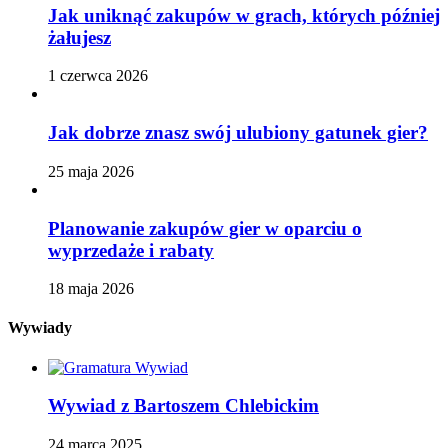
Jak uniknąć zakupów w grach, których później
żałujesz
1 czerwca 2026
Jak dobrze znasz swój ulubiony gatunek gier?
25 maja 2026
Planowanie zakupów gier w oparciu o
wyprzedaże i rabaty
18 maja 2026
Wywiady
Wywiad z Bartoszem Chlebickim
24 marca 2025