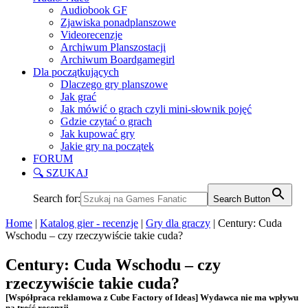
Audiobook GF
Zjawiska ponadplanszowe
Videorecenzje
Archiwum Planszostacji
Archiwum Boardgamegirl
Dla początkujących
Dlaczego gry planszowe
Jak grać
Jak mówić o grach czyli mini-słownik pojęć
Gdzie czytać o grach
Jak kupować gry
Jakie gry na początek
FORUM
🔍 SZUKAJ
Search for:
Search Button
Home
|
Katalog gier - recenzje
|
Gry dla graczy
|
Century: Cuda
Wschodu – czy rzeczywiście takie cuda?
Century: Cuda Wschodu – czy
rzeczywiście takie cuda?
[Współpraca reklamowa z Cube Factory of Ideas] Wydawca nie ma wpływu
na treść recenzji