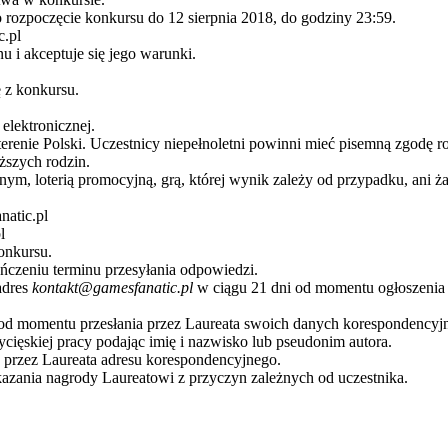
rozpoczęcie konkursu do 12 sierpnia 2018, do godziny 23:59.
c.pl
 i akceptuje się jego warunki.
 z konkursu.
elektronicznej.
renie Polski. Uczestnicy niepełnoletni powinni mieć pisemną zgodę r
ższych rodzin.
nym, loterią promocyjną, grą, której wynik zależy od przypadku, ani ż
atic.pl
l
onkursu.
ńczeniu terminu przesyłania odpowiedzi.
adres
kontakt@gamesfanatic.pl
w ciągu 21 dni od momentu ogłoszenia 
 od momentu przesłania przez Laureata swoich danych korespondencyj
ycięskiej pracy podając imię i nazwisko lub pseudonim autora.
e przez Laureata adresu korespondencyjnego.
kazania nagrody Laureatowi z przyczyn zależnych od uczestnika.