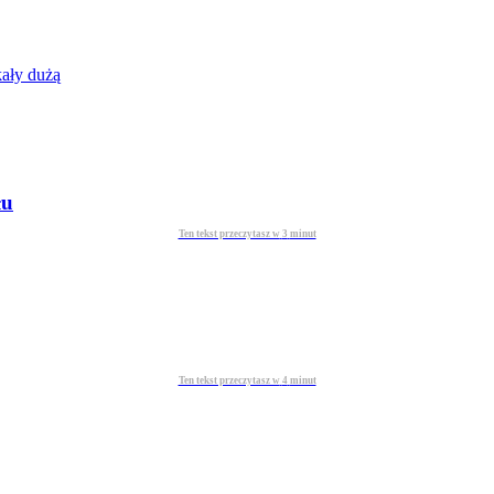
ały dużą
łu
Ten tekst przeczytasz w
3
minut
Ten tekst przeczytasz w
4
minut