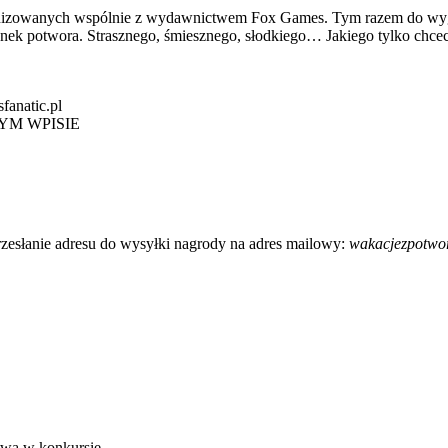
ganizowanych wspólnie z wydawnictwem Fox Games. Tym razem do wyg
nek potwora. Strasznego, śmiesznego, słodkiego… Jakiego tylko chce
anatic.pl
W TYM WPISIE
rzesłanie adresu do wysyłki nagrody na adres mailowy:
wakacjezpotwo
ctwa w konkursie.