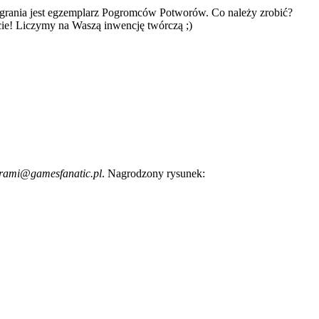
rania jest egzemplarz Pogromców Potworów. Co należy zrobić?
cie! Liczymy na Waszą inwencję twórczą ;)
rami@gamesfanatic.pl
. Nagrodzony rysunek: