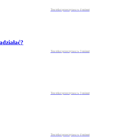
Ten tekst przeczytasz w
4
minut
adziałać?
Ten tekst przeczytasz w
3
minut
Ten tekst przeczytasz w
3
minut
Ten tekst przeczytasz w
4
minut