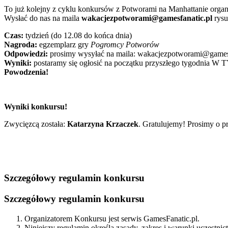
To już kolejny z cyklu konkursów z Potworami na Manhattanie or
Wysłać do nas na maila
wakacjezpotworami@gamesfanatic.pl
rysu
Czas:
tydzień (do 12.08 do końca dnia)
Nagroda:
egzemplarz gry
Pogromcy Potworów
Odpowiedzi:
prosimy wysyłać na maila:
wakacjezpotworami@gamesf
Wyniki:
postaramy się ogłosić na początku przyszłego tygodnia 
Powodzenia!
Wyniki konkursu!
Zwycięzcą została:
Katarzyna Krzaczek
. Gratulujemy! Prosimy o p
Szczegółowy regulamin konkursu
Szczegółowy regulamin konkursu
Organizatorem Konkursu jest serwis GamesFanatic.pl.
Niniejszy regulamin określa zasady, zakres i warunki uczestni