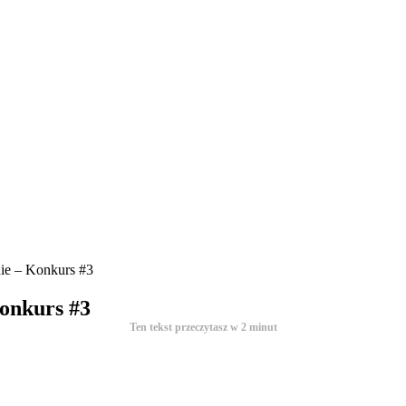
ie – Konkurs #3
onkurs #3
Ten tekst przeczytasz w
2
minut