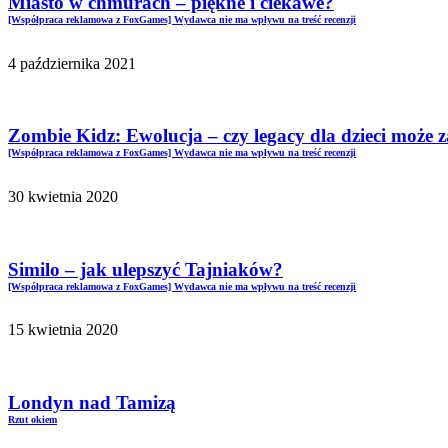
Miasto w chmurach – piękne i ciekawe?
[Współpraca reklamowa z FoxGames] Wydawca nie ma wpływu na treść recenzji
4 października 2021
Zombie Kidz: Ewolucja – czy legacy dla dzieci może z
[Współpraca reklamowa z FoxGames] Wydawca nie ma wpływu na treść recenzji
30 kwietnia 2020
Similo – jak ulepszyć Tajniaków?
[Współpraca reklamowa z FoxGames] Wydawca nie ma wpływu na treść recenzji
15 kwietnia 2020
Londyn nad Tamizą
Rzut okiem