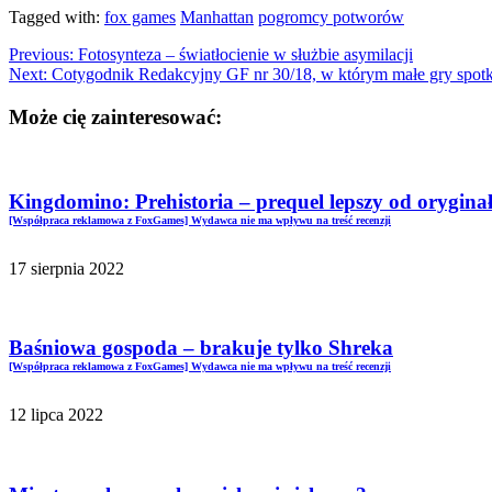
Tagged with:
fox games
Manhattan
pogromcy potworów
Previous:
Fotosynteza – światłocienie w służbie asymilacji
Next:
Cotygodnik Redakcyjny GF nr 30/18, w którym małe gry spotk
Może cię zainteresować:
Kingdomino: Prehistoria – prequel lepszy od orygina
[Współpraca reklamowa z FoxGames] Wydawca nie ma wpływu na treść recenzji
17 sierpnia 2022
Baśniowa gospoda – brakuje tylko Shreka
[Współpraca reklamowa z FoxGames] Wydawca nie ma wpływu na treść recenzji
12 lipca 2022