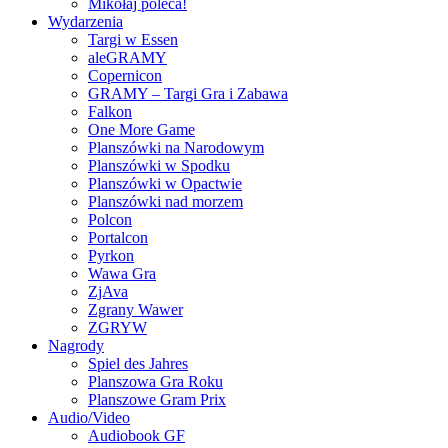
Mikołaj poleca!
Wydarzenia
Targi w Essen
aleGRAMY
Copernicon
GRAMY – Targi Gra i Zabawa
Falkon
One More Game
Planszówki na Narodowym
Planszówki w Spodku
Planszówki w Opactwie
Planszówki nad morzem
Polcon
Portalcon
Pyrkon
Wawa Gra
ZjAva
Zgrany Wawer
ZGRYW
Nagrody
Spiel des Jahres
Planszowa Gra Roku
Planszowe Gram Prix
Audio/Video
Audiobook GF