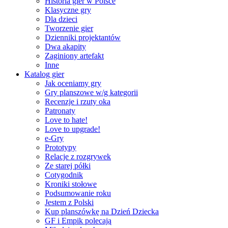
Historia gier w Polsce
Klasyczne gry
Dla dzieci
Tworzenie gier
Dzienniki projektantów
Dwa akapity
Zaginiony artefakt
Inne
Katalog gier
Jak oceniamy gry
Gry planszowe w/g kategorii
Recenzje i rzuty oka
Patronaty
Love to hate!
Love to upgrade!
e-Gry
Prototypy
Relacje z rozgrywek
Ze starej półki
Cotygodnik
Kroniki stołowe
Podsumowanie roku
Jestem z Polski
Kup planszówkę na Dzień Dziecka
GF i Empik polecają