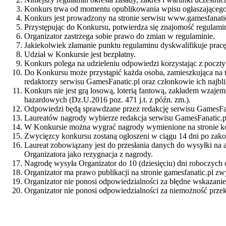
Konkurs trwa od momentu opublikowania wpisu ogłaszającego 
Konkurs jest prowadzony na stronie serwisu www.gamesfanati
Przystępując do Konkursu, potwierdza się znajomość regulaminu
Organizator zastrzega sobie prawo do zmian w regulaminie.
Jakiekolwiek złamanie punktu regulaminu dyskwalifikuje pracę
Udział w Konkursie jest bezpłatny.
Konkurs polega na udzieleniu odpowiedzi korzystając z poczty 
Do Konkursu może przystąpić każda osoba, zamieszkująca na te
redaktorzy serwisu GamesFanatic.pl oraz członkowie ich najbli
Konkurs nie jest grą losową, loterią fantową, zakładem wzajem
hazardowych (Dz.U.2016 poz. 471 j.t. z późn. zm.).
Odpowiedzi będą sprawdzane przez redakcję serwisu GamesFan
Laureatów nagrody wybierze redakcja serwisu GamesFanatic.p
W Konkursie można wygrać nagrody wymienione na stronie k
Zwycięzcy konkursu zostaną ogłoszeni w ciągu 14 dni po zako
Laureat zobowiązany jest do przesłania danych do wysyłki na 
Organizatora jako rezygnacja z nagrody.
Nagrodę wysyła Organizator do 10 (dziesięciu) dni roboczych
Organizator ma prawo publikacji na stronie gamesfanatic.pl zw
Organizator nie ponosi odpowiedzialności za błędne wskazani
Organizator nie ponosi odpowiedzialności za niemożność prze