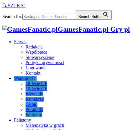
🔍 SZUKAJ
Search for:
Search Button
GamesFanatic.pl Gry pla
Serwis
Redakcja
Współpraca
Stowarzyszenie
Polityka prywatności
Logowanie
Kontakt
Wiadomości
18-lecie GF
10-lecie GF
Wywiady
Konkursy
GFoto
Poradniki
Warianty
Felietony
Matematyka w grach