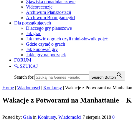
Zjawiska ponadplanszowe
Videorecenzje
Archiwum Planszostacji
Archiwum Boardgamegirl
Dla początkujących
Dlaczego gry planszowe
Jak grać
Jak mówić o grach czyli mini-słownik pojęć
Gdzie czytać o grach
Jak kupować gry
Jakie gry na początek
FORUM
🔍 SZUKAJ
Search for:
Search Button
Home
|
Wiadomości
|
Konkursy
|
Wakacje z Potworami na Manhattan
Wakacje z Potworami na Manhattanie – K
Posted by:
Gała
in
Konkursy
,
Wiadomości
7 sierpnia 2018
0