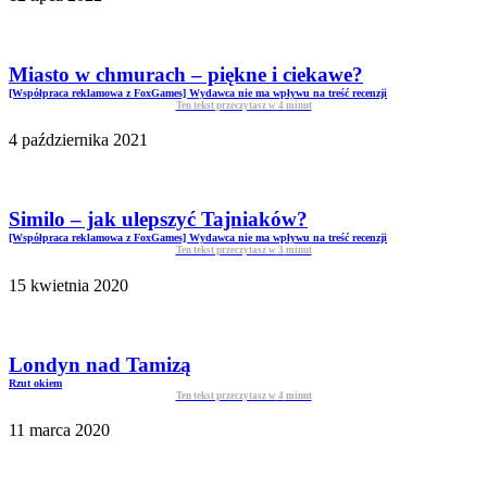
Miasto w chmurach – piękne i ciekawe?
[Współpraca reklamowa z FoxGames] Wydawca nie ma wpływu na treść recenzji
Ten tekst przeczytasz w
4
minut
4 października 2021
Similo – jak ulepszyć Tajniaków?
[Współpraca reklamowa z FoxGames] Wydawca nie ma wpływu na treść recenzji
Ten tekst przeczytasz w
3
minut
15 kwietnia 2020
Londyn nad Tamizą
Rzut okiem
Ten tekst przeczytasz w
4
minut
11 marca 2020