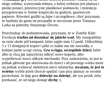
niego solidna, wytrzymała tektura, z której zrobiona jest plansza i
pionki postaci, przezroczyste plastikowe podstawki, i instrukcja
przygotowana w formie książeczki na grubym, gazetowym
papierze. Również grafiki są fajne i szczegółowe, choć przyznam,
że bardziej do gustu mi przypadły te stworzone przez Tomasza
Larka na potrzeby Strasznego Dworu.
Przechodząc do podsumowania, przyznam, że w
Zombie Kidz:
Ewolucja
trudno mi doszukać się jakichś wad
. My rozegraliśmy
na razie około pół kampanii, które zajęło nam 12 partii. Odkryliśmy
5 z 13 dostępnych kopert i póki co żadne nas nie zawiodła, a
kolejne partie wciąż cieszą.
Gra wciąga, szczególnie dzieci
, które
albo to chcą jak najszybciej odkryć nowe koperty, albo
wypróbować nowo odkryte mechaniki. Przy zastrzeżeniu, że jest to
jednak głównie gra skierowana do dzieci i od pewnego wieku może
się jednak wydawać niektórym nieco infantylna,
uważam, że jest to
świetny
wybór jeżeli chcecie spędzić czas przy planszy ze swoimi
pociechami. Ja daję grze
dziewięć na dziesięć
, ale syn prosił, żeby
przekazać, że od niego dostaje
dychę
:).