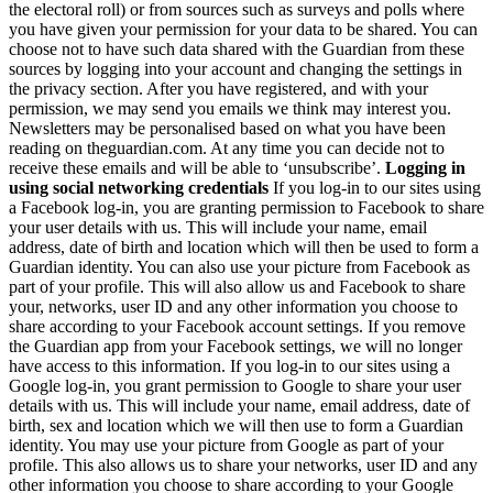
the electoral roll) or from sources such as surveys and polls where
you have given your permission for your data to be shared. You can
choose not to have such data shared with the Guardian from these
sources by logging into your account and changing the settings in
the privacy section. After you have registered, and with your
permission, we may send you emails we think may interest you.
Newsletters may be personalised based on what you have been
reading on theguardian.com. At any time you can decide not to
receive these emails and will be able to ‘unsubscribe’.
Logging in
using social networking credentials
If you log-in to our sites using
a Facebook log-in, you are granting permission to Facebook to share
your user details with us. This will include your name, email
address, date of birth and location which will then be used to form a
Guardian identity. You can also use your picture from Facebook as
part of your profile. This will also allow us and Facebook to share
your, networks, user ID and any other information you choose to
share according to your Facebook account settings. If you remove
the Guardian app from your Facebook settings, we will no longer
have access to this information. If you log-in to our sites using a
Google log-in, you grant permission to Google to share your user
details with us. This will include your name, email address, date of
birth, sex and location which we will then use to form a Guardian
identity. You may use your picture from Google as part of your
profile. This also allows us to share your networks, user ID and any
other information you choose to share according to your Google