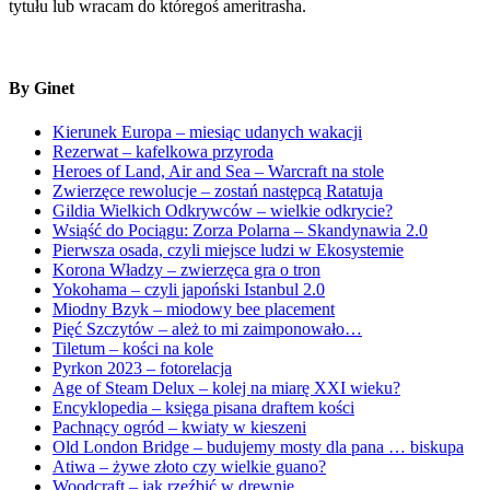
tytułu lub wracam do któregoś ameritrasha.
By Ginet
Kierunek Europa – miesiąc udanych wakacji
Rezerwat – kafelkowa przyroda
Heroes of Land, Air and Sea – Warcraft na stole
Zwierzęce rewolucje – zostań następcą Ratatuja
Gildia Wielkich Odkrywców – wielkie odkrycie?
Wsiąść do Pociągu: Zorza Polarna – Skandynawia 2.0
Pierwsza osada, czyli miejsce ludzi w Ekosystemie
Korona Władzy – zwierzęca gra o tron
Yokohama – czyli japoński Istanbul 2.0
Miodny Bzyk – miodowy bee placement
Pięć Szczytów – ależ to mi zaimponowało…
Tiletum – kości na kole
Pyrkon 2023 – fotorelacja
Age of Steam Delux – kolej na miarę XXI wieku?
Encyklopedia – księga pisana draftem kości
Pachnący ogród – kwiaty w kieszeni
Old London Bridge – budujemy mosty dla pana … biskupa
Atiwa – żywe złoto czy wielkie guano?
Woodcraft – jak rzeźbić w drewnie