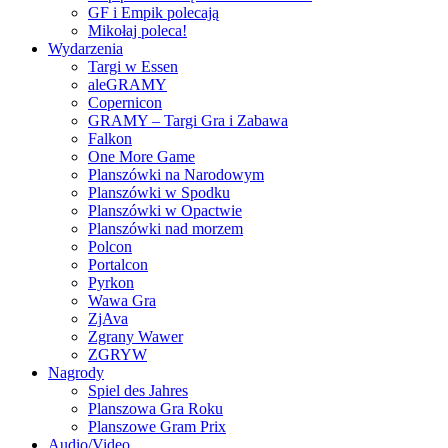
GF i Empik polecają
Mikołaj poleca!
Wydarzenia
Targi w Essen
aleGRAMY
Copernicon
GRAMY – Targi Gra i Zabawa
Falkon
One More Game
Planszówki na Narodowym
Planszówki w Spodku
Planszówki w Opactwie
Planszówki nad morzem
Polcon
Portalcon
Pyrkon
Wawa Gra
ZjAva
Zgrany Wawer
ZGRYW
Nagrody
Spiel des Jahres
Planszowa Gra Roku
Planszowe Gram Prix
Audio/Video