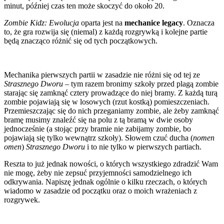
minut, później czas ten może skoczyć do około 20.
Zombie Kidz: Ewolucja
oparta jest na
mechanice legacy
. Oznacza
to, że gra rozwija się (niemal) z każdą rozgrywką i kolejne partie
będą znacząco różnić się od tych początkowych.
Mechanika pierwszych partii w zasadzie nie różni się od tej ze
Strasznego Dworu
– tym razem bronimy szkoły przed plagą zombie
starając się zamknąć cztery prowadzące do niej bramy. Z każdą turą
zombie pojawiają się w losowych (rzut kostką) pomieszczeniach.
Przemieszczając się do nich przeganiamy zombie, ale żeby zamknąć
bramę musimy znaleźć się na polu z tą bramą w dwie osoby
jednocześnie (a stojąc przy bramie nie zabijamy zombie, bo
pojawiają się tylko wewnątrz szkoły). Słowem czuć ducha (
nomen
omen
)
Strasznego Dworu
i to nie tylko w pierwszych partiach.
Reszta to już jednak nowości, o których wszystkiego zdradzić Wam
nie mogę, żeby nie zepsuć przyjemności samodzielnego ich
odkrywania. Napiszę jednak ogólnie o kilku rzeczach, o których
wiadomo w zasadzie od początku oraz o moich wrażeniach z
rozgrywek.