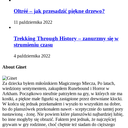
Oltréé – jak przesadzić piękne drzewo?
11 października 2022
Trekking Through History – zanurzmy się w
strumieniu czasu
4 października 2022
About Ginet
Za dziecka byłem miłośnikiem Magicznego Miecza, Po latach,
wiedziony sentymentem, zakupiłem Runebound i Horror w
Arkham. Początkowo nieufnie patrzyłem na gry, w których nie ma
kostki, a piękne małe figurki są zastąpione przez drewniane klocki.
W końcu się jednak przełamałem i wyszło to wszystkim na dobre,
bo do planszówek przekonałem nawet - sceptycznie do tamtej pory
nastawioną - żonę. Nie powiem które planszówki najbardziej lubię,
bo inne mogłyby się obrazić. Faktem jest jednak, że najczęściej
grywam w gry rodzinne, choć chętnie też siadam do cięższego