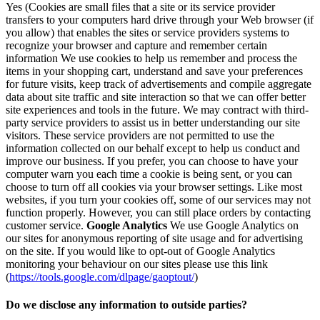
Yes (Cookies are small files that a site or its service provider
transfers to your computers hard drive through your Web browser (if
you allow) that enables the sites or service providers systems to
recognize your browser and capture and remember certain
information We use cookies to help us remember and process the
items in your shopping cart, understand and save your preferences
for future visits, keep track of advertisements and compile aggregate
data about site traffic and site interaction so that we can offer better
site experiences and tools in the future. We may contract with third-
party service providers to assist us in better understanding our site
visitors. These service providers are not permitted to use the
information collected on our behalf except to help us conduct and
improve our business. If you prefer, you can choose to have your
computer warn you each time a cookie is being sent, or you can
choose to turn off all cookies via your browser settings. Like most
websites, if you turn your cookies off, some of our services may not
function properly. However, you can still place orders by contacting
customer service.
Google Analytics
We use Google Analytics on
our sites for anonymous reporting of site usage and for advertising
on the site. If you would like to opt-out of Google Analytics
monitoring your behaviour on our sites please use this link
(
https://tools.google.com/dlpage/gaoptout/
)
Do we disclose any information to outside parties?