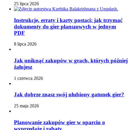
25 lipca 2026
Instrukcje, erraty i karty postaci: jak trzymać
dokumenty do gier planszowych w jednym
PDF
8 lipca 2026
Jak uniknąć zakupów w grach, których później
żałujesz
1 czerwca 2026
Jak dobrze znasz swój ulubiony gatunek gier?
25 maja 2026
Planowanie zakupów gier w oparciu o
wyprzedaże i rabaty