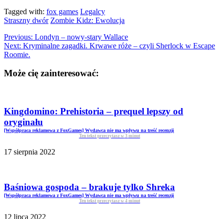
Tagged with:
fox games
Legalcy
Straszny dwór
Zombie Kidz: Ewolucja
Previous:
Londyn – nowy-stary Wallace
Next:
Kryminalne zagadki. Krwawe róże – czyli Sherlock w Escape
Roomie.
Może cię zainteresować:
Kingdomino: Prehistoria – prequel lepszy od
oryginału
[Współpraca reklamowa z FoxGames] Wydawca nie ma wpływu na treść recenzji
Ten tekst przeczytasz w
3
minut
17 sierpnia 2022
Baśniowa gospoda – brakuje tylko Shreka
[Współpraca reklamowa z FoxGames] Wydawca nie ma wpływu na treść recenzji
Ten tekst przeczytasz w
4
minut
12 lipca 2022