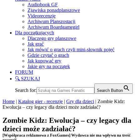
Audiobook GF
Zjawiska ponadplanszowe
Videorecenzje
Archiwum Planszostacji
Archiwum Boardgamegirl
Dla początkujących
Dlaczego gry planszowe
Jak grać
Jak mówić o grach czyli mini-słownik pojęć
Gdzie czytać o grach
Jak kupować gry
Jakie gry na początek
FORUM
🔍 SZUKAJ
Search for:
Search Button
Home
|
Katalog gier - recenzje
|
Gry dla dzieci
|
Zombie Kidz:
Ewolucja – czy legacy dla dzieci może zadziałać?
Zombie Kidz: Ewolucja – czy legacy dla
dzieci może zadziałać?
[Współpraca reklamowa z FoxGames] Wydawca nie ma wpływu na treść
recenzji