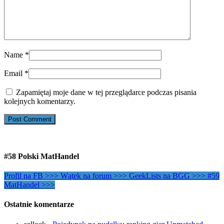
Name
*
Email
*
Zapamiętaj moje dane w tej przeglądarce podczas pisania
kolejnych komentarzy.
#58 Polski MatHandel
Profil na FB >>>
Wątek na forum >>>
GeekLists na BGG >>>
#59
MatHandel >>>
Ostatnie komentarze