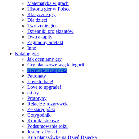
Matematyka w grach
Historia gier w Polsce
Klasyczne gry
Dla dzieci
Tworzenie gier
Dzienniki projektantów
Dwa akapity
Zaginiony artefakt
Inne
Katalog gier
Jak oceniamy gry
Gry planszowe w/g kategorii
Recenzje i rzuty oka
Patronaty
Love to hate!
Love to upgrade!
e-Gry
Prototypy
Relacje z rozgrywek
Ze starej półki
Cotygodnik
Kroniki stołowe
Podsumowanie roku
Jestem z Polski
Kup planszówkę na Dzień Dziecka