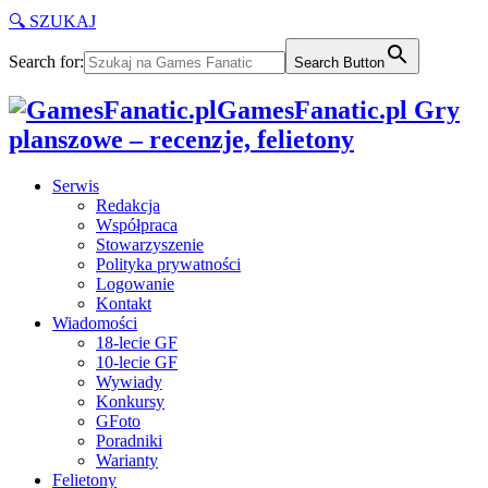
🔍 SZUKAJ
Search for:
Search Button
GamesFanatic.pl Gry
planszowe – recenzje, felietony
Serwis
Redakcja
Współpraca
Stowarzyszenie
Polityka prywatności
Logowanie
Kontakt
Wiadomości
18-lecie GF
10-lecie GF
Wywiady
Konkursy
GFoto
Poradniki
Warianty
Felietony