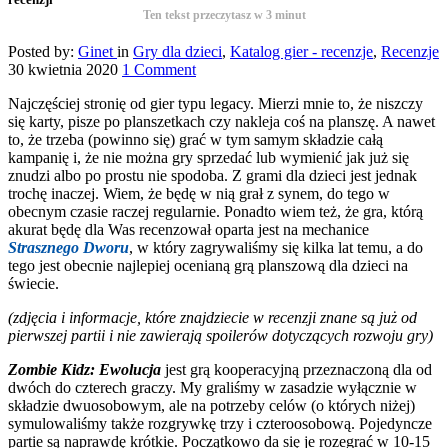
Ten tekst przeczytasz w
3
minut
Posted by:
Ginet
in
Gry dla dzieci
,
Katalog gier - recenzje
,
Recenzje
30 kwietnia 2020
1 Comment
Najczęściej stronię od gier typu legacy. Mierzi mnie to, że niszczy
się karty, pisze po planszetkach czy nakleja coś na planszę. A nawet
to, że trzeba (powinno się) grać w tym samym składzie całą
kampanię i, że nie można gry sprzedać lub wymienić jak już się
znudzi albo po prostu nie spodoba. Z grami dla dzieci jest jednak
trochę inaczej. Wiem, że będę w nią grał z synem, do tego w
obecnym czasie raczej regularnie. Ponadto wiem też, że gra, którą
akurat będę dla Was recenzował oparta jest na mechanice
Strasznego Dworu
, w który zagrywaliśmy się kilka lat temu, a do
tego jest obecnie najlepiej ocenianą grą planszową dla dzieci na
świecie.
(zdjęcia i informacje, które znajdziecie w recenzji znane są już od
pierwszej partii i nie zawierają spoilerów dotyczących rozwoju gry)
Zombie Kidz: Ewolucja
jest grą kooperacyjną przeznaczoną dla od
dwóch do czterech graczy. My graliśmy w zasadzie wyłącznie w
składzie dwuosobowym, ale na potrzeby celów (o których niżej)
symulowaliśmy także rozgrywkę trzy i czteroosobową. Pojedyncze
partie są naprawdę krótkie. Początkowo da się je rozegrać w 10-15