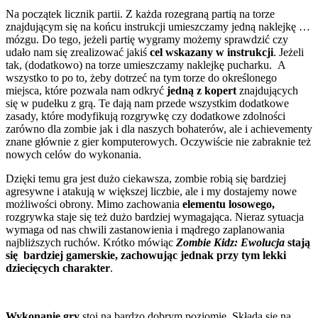
Na początek licznik partii. Z każda rozegraną partią na torze
znajdującym się na końcu instrukcji umieszczamy jedną naklejkę …
mózgu. Do tego, jeżeli partię wygramy możemy sprawdzić czy
udało nam się zrealizować jakiś
cel wskazany w instrukcji
. Jeżeli
tak, (dodatkowo) na torze umieszczamy naklejkę pucharku. A
wszystko to po to, żeby dotrzeć na tym torze do określonego
miejsca, które pozwala nam odkryć
jedną z kopert
znajdujących
się w pudełku z grą. Te dają nam przede wszystkim dodatkowe
zasady, które modyfikują rozgrywkę czy dodatkowe zdolności
zarówno dla zombie jak i dla naszych bohaterów, ale i achievementy
znane głównie z gier komputerowych. Oczywiście nie zabraknie też
nowych celów do wykonania.
Dzięki temu gra jest dużo ciekawsza, zombie robią się bardziej
agresywne i atakują w większej liczbie, ale i my dostajemy nowe
możliwości obrony. Mimo zachowania
elementu losowego,
rozgrywka staje się też dużo bardziej wymagająca. Nieraz sytuacja
wymaga od nas chwili zastanowienia i mądrego zaplanowania
najbliższych ruchów. Krótko mówiąc
Zombie Kidz: Ewolucja
stają
się bardziej gamerskie, zachowując jednak przy tym lekki
dziecięcych charakter
.
Wykonanie gry
stoi na bardzo dobrym poziomie. Składa się na