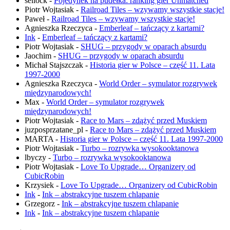
sellock
-
Pojedynek na pudełka: ranking gier Unmatched
Piotr Wojtasiak
-
Railroad Tiles – wzywamy wszystkie stacje!
Paweł
-
Railroad Tiles – wzywamy wszystkie stacje!
Agnieszka Rzeczyca
-
Emberleaf – tańczący z kartami?
Ink
-
Emberleaf – tańczący z kartami?
Piotr Wojtasiak
-
SHUG – przygody w oparach absurdu
Jaochim
-
SHUG – przygody w oparach absurdu
Michał Stajszczak
-
Historia gier w Polsce – część 11. Lata
1997-2000
Agnieszka Rzeczyca
-
World Order – symulator rozgrywek
międzynarodowych!
Max
-
World Order – symulator rozgrywek
międzynarodowych!
Piotr Wojtasiak
-
Race to Mars – zdążyć przed Muskiem
juzposprzatane_pl
-
Race to Mars – zdążyć przed Muskiem
MARTA
-
Historia gier w Polsce – część 11. Lata 1997-2000
Piotr Wojtasiak
-
Turbo – rozrywka wysokooktanowa
lbyczy
-
Turbo – rozrywka wysokooktanowa
Piotr Wojtasiak
-
Love To Upgrade… Organizery od
CubicRobin
Krzysiek
-
Love To Upgrade… Organizery od CubicRobin
Ink
-
Ink – abstrakcyjne tuszem chlapanie
Grzegorz
-
Ink – abstrakcyjne tuszem chlapanie
Ink
-
Ink – abstrakcyjne tuszem chlapanie