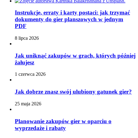
Instrukcje, erraty i karty postaci: jak trzymać
dokumenty do gier planszowych w jednym
PDF
8 lipca 2026
Jak uniknąć zakupów w grach, których później
żałujesz
1 czerwca 2026
Jak dobrze znasz swój ulubiony gatunek gier?
25 maja 2026
Planowanie zakupów gier w oparciu o
wyprzedaże i rabaty