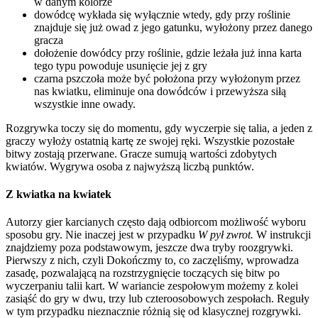
w danym kolorze
dowódcę wykłada się wyłącznie wtedy, gdy przy roślinie
znajduje się już owad z jego gatunku, wyłożony przez danego
gracza
dołożenie dowódcy przy roślinie, gdzie leżała już inna karta
tego typu powoduje usunięcie jej z gry
czarna pszczoła może być położona przy wyłożonym przez
nas kwiatku, eliminuje ona dowódców i przewyższa siłą
wszystkie inne owady.
Rozgrywka toczy się do momentu, gdy wyczerpie się talia, a jeden z
graczy wyłoży ostatnią kartę ze swojej ręki. Wszystkie pozostałe
bitwy zostają przerwane. Gracze sumują wartości zdobytych
kwiatów. Wygrywa osoba z najwyższą liczbą punktów.
Z kwiatka na kwiatek
Autorzy gier karcianych często dają odbiorcom możliwość wyboru
sposobu gry. Nie inaczej jest w przypadku
W pył zwrot.
W instrukcji
znajdziemy poza podstawowym, jeszcze dwa tryby roozgrywki.
Pierwszy z nich, czyli Dokończmy to, co zaczęliśmy, wprowadza
zasadę, pozwalającą na rozstrzygnięcie toczących się bitw po
wyczerpaniu talii kart. W wariancie zespołowym możemy z kolei
zasiąść do gry w dwu, trzy lub czteroosobowych zespołach. Reguły
w tym przypadku nieznacznie różnią się od klasycznej rozgrywki.