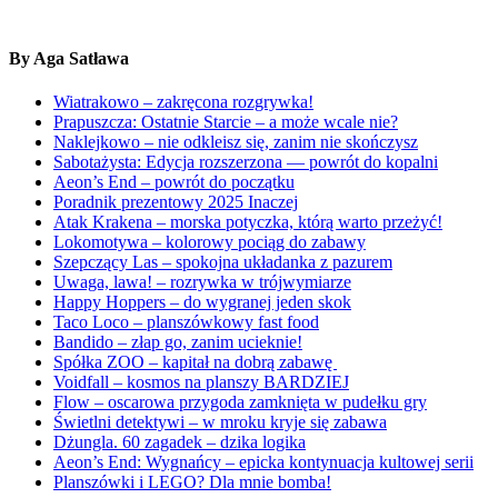
By Aga Satława
Wiatrakowo – zakręcona rozgrywka!
Prapuszcza: Ostatnie Starcie – a może wcale nie?
Naklejkowo – nie odkleisz się, zanim nie skończysz
Sabotażysta: Edycja rozszerzona — powrót do kopalni
Aeon’s End – powrót do początku
Poradnik prezentowy 2025 Inaczej
Atak Krakena – morska potyczka, którą warto przeżyć!
Lokomotywa – kolorowy pociąg do zabawy
Szepczący Las – spokojna układanka z pazurem
Uwaga, lawa! – rozrywka w trójwymiarze
Happy Hoppers – do wygranej jeden skok
Taco Loco – planszówkowy fast food
Bandido – złap go, zanim ucieknie!
Spółka ZOO – kapitał na dobrą zabawę
Voidfall – kosmos na planszy BARDZIEJ
Flow – oscarowa przygoda zamknięta w pudełku gry
Świetlni detektywi – w mroku kryje się zabawa
Dżungla. 60 zagadek – dzika logika
Aeon’s End: Wygnańcy – epicka kontynuacja kultowej serii
Planszówki i LEGO? Dla mnie bomba!