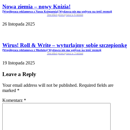
Nowa ziemia – nowy Knizia!
[Współpraca reklamowa z Nasza Księgarnia] Wydawca nie ma wpływu na treść recenzji
Ten tekst przeczytasz w
6
minut
26 listopada 2025
Wirus! Roll & Write – wyturlajmy sobie szczepionkę
[Współpraca reklamowa z Muduko] Wydawca nie ma wpływu na treść recenzji
Ten tekst przeczytasz w
3
minut
19 listopada 2025
Leave a Reply
Your email address will not be published. Required fields are
marked
*
Komentarz
*