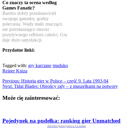
Co znaczy ta ocena według
Games Fanatic?
Bardzo dobry przedstawiciel
swojego gatunku, godny
polecania. Wady mało znaczące,
nie przesłaniające mocno
pozytywnego odbioru całości. Gra
daje dużo satysfakcji.
Przydatne linki:
Tagged with:
gry karciane
muduko
Reiner Kniza
Previous:
Historia gier w Polsce – część 9. Lata 1993-94
Next:
Tidal Blades: Obrońcy rafy – z muszelkami na potwory
Może cię zainteresować:
Pojedynek na pudełka: ranking gier Unmatched
Ten tekst przeczytasz w
11
minut