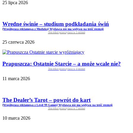
25 lipca 2026
Wredne świnie – studium podkładania świń
[Współpraca reklamowa z Muduko] Wydawca nie ma wpływu na treść recenzji
Ten tekst przeczytasz w
5
minut
25 czerwca 2026
Prapuszcza: Ostatnie Starcie – a może wcale nie?
Ten tekst przeczytasz w
4
minut
11 marca 2026
The Dealer’s Tarot – powrót do kart
[Współpraca reklamowa z Level 99 Games] Wydawca nie ma wpływu na treść recenzji
Ten tekst przeczytasz w
7
minut
10 marca 2026