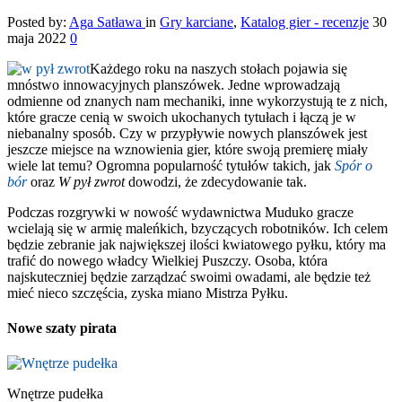
Posted by:
Aga Satława
in
Gry karciane
,
Katalog gier - recenzje
30
maja 2022
0
Każdego roku na naszych stołach pojawia się
mnóstwo innowacyjnych planszówek. Jedne wprowadzają
odmienne od znanych nam mechaniki, inne wykorzystują te z nich,
które gracze cenią w swoich ukochanych tytułach i łączą je w
niebanalny sposób. Czy w przypływie nowych planszówek jest
jeszcze miejsce na wznowienia gier, które swoją premierę miały
wiele lat temu? Ogromna popularność tytułów takich, jak
Spór o
bór
oraz
W pył zwrot
dowodzi, że zdecydowanie tak.
Podczas rozgrywki w nowość wydawnictwa Muduko gracze
wcielają się w armię maleńkich, bzyczących robotników. Ich celem
będzie zebranie jak największej ilości kwiatowego pyłku, który ma
trafić do nowego władcy Wielkiej Puszczy. Osoba, która
najskuteczniej będzie zarządzać swoimi owadami, ale będzie też
mieć nieco szczęścia, zyska miano Mistrza Pyłku.
Nowe szaty pirata
Wnętrze pudełka