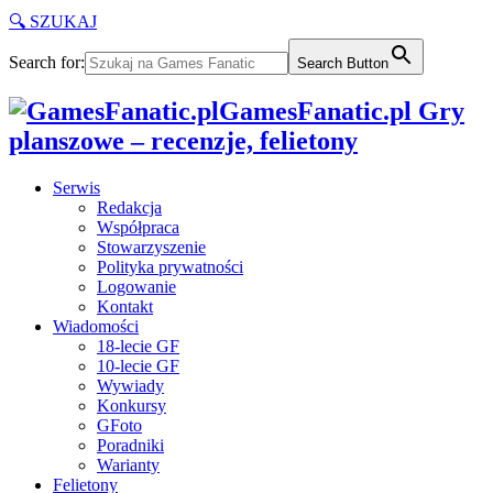
🔍 SZUKAJ
Search for:
Search Button
GamesFanatic.pl Gry
planszowe – recenzje, felietony
Serwis
Redakcja
Współpraca
Stowarzyszenie
Polityka prywatności
Logowanie
Kontakt
Wiadomości
18-lecie GF
10-lecie GF
Wywiady
Konkursy
GFoto
Poradniki
Warianty
Felietony