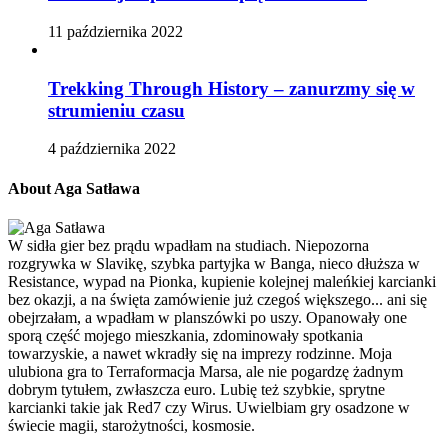
11 października 2022
Trekking Through History – zanurzmy się w
strumieniu czasu
4 października 2022
About Aga Satława
W sidła gier bez prądu wpadłam na studiach. Niepozorna
rozgrywka w Slavikę, szybka partyjka w Banga, nieco dłuższa w
Resistance, wypad na Pionka, kupienie kolejnej maleńkiej karcianki
bez okazji, a na święta zamówienie już czegoś większego... ani się
obejrzałam, a wpadłam w planszówki po uszy. Opanowały one
sporą część mojego mieszkania, zdominowały spotkania
towarzyskie, a nawet wkradły się na imprezy rodzinne. Moja
ulubiona gra to Terraformacja Marsa, ale nie pogardzę żadnym
dobrym tytułem, zwłaszcza euro. Lubię też szybkie, sprytne
karcianki takie jak Red7 czy Wirus. Uwielbiam gry osadzone w
świecie magii, starożytności, kosmosie.