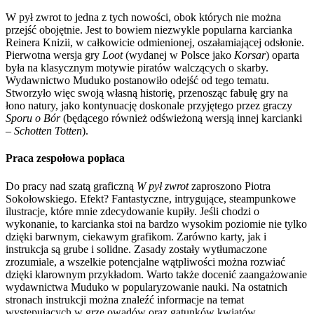
W pył zwrot to jedna z tych nowości, obok których nie można
przejść obojętnie. Jest to bowiem niezwykle popularna karcianka
Reinera Knizii, w całkowicie odmienionej, oszałamiającej odsłonie.
Pierwotna wersja gry
Loot
(wydanej w Polsce jako
Korsar
) oparta
była na klasycznym motywie piratów walczących o skarby.
Wydawnictwo Muduko postanowiło odejść od tego tematu.
Stworzyło więc swoją własną historię, przenosząc fabułę gry na
łono natury, jako kontynuację doskonale przyjętego przez graczy
Sporu o Bór
(będącego również odświeżoną wersją innej karcianki
–
Schotten Totten
).
Praca zespołowa popłaca
Do pracy nad szatą graficzną
W pył zwrot
zaproszono Piotra
Sokołowskiego. Efekt? Fantastyczne, intrygujące, steampunkowe
ilustracje, które mnie zdecydowanie kupiły. Jeśli chodzi o
wykonanie, to karcianka stoi na bardzo wysokim poziomie nie tylko
dzięki barwnym, ciekawym grafikom. Zarówno karty, jak i
instrukcja są grube i solidne. Zasady zostały wytłumaczone
zrozumiale, a wszelkie potencjalne wątpliwości można rozwiać
dzięki klarownym przykładom. Warto także docenić zaangażowanie
wydawnictwa Muduko w popularyzowanie nauki. Na ostatnich
stronach instrukcji można znaleźć informacje na temat
występujących w grze owadów oraz gatunków kwiatów