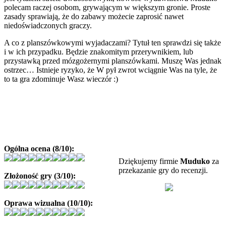
polecam raczej osobom, grywającym w większym gronie. Proste
zasady sprawiają, że do zabawy możecie zaprosić nawet
niedoświadczonych graczy.
A co z planszówkowymi wyjadaczami? Tytuł ten sprawdzi się także
i w ich przypadku. Będzie znakomitym przerywnikiem, lub
przystawką przed mózgożernymi planszówkami. Muszę Was jednak
ostrzec… Istnieje ryzyko, że W pył zwrot wciągnie Was na tyle, że
to ta gra zdominuje Wasz wieczór :)
Ogólna ocena (8/10):
Dziękujemy firmie
Muduko
za
przekazanie gry do recenzji.
Złożoność gry (3/10):
Oprawa wizualna (10/10):