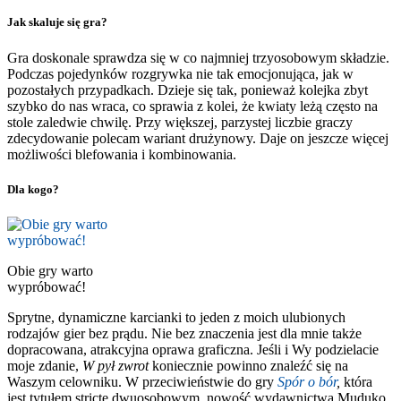
Jak skaluje się gra?
Gra doskonale sprawdza się w co najmniej trzyosobowym składzie.
Podczas pojedynków rozgrywka nie tak emocjonująca, jak w
pozostałych przypadkach. Dzieje się tak, ponieważ kolejka zbyt
szybko do nas wraca, co sprawia z kolei, że kwiaty leżą często na
stole zaledwie chwilę. Przy większej, parzystej liczbie graczy
zdecydowanie polecam wariant drużynowy. Daje on jeszcze więcej
możliwości blefowania i kombinowania.
Dla kogo?
Obie gry warto
wypróbować!
Sprytne, dynamiczne karcianki to jeden z moich ulubionych
rodzajów gier bez prądu. Nie bez znaczenia jest dla mnie także
dopracowana, atrakcyjna oprawa graficzna. Jeśli i Wy podzielacie
moje zdanie,
W pył zwrot
koniecznie powinno znaleźć się na
Waszym celowniku. W przeciwieństwie do gry
Spór o bór
,
która
jest tytułem stricte dwuosobowym, nowość wydawnictwa Muduko