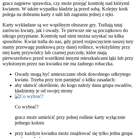
gracz najpierw sprawdza, czy może przejąć kontrolę nad którymś
kwiatem. W takim wypadku kładzie ją przed sobą. Kolejny krok
polega na dobraniu karty z talii lub zagraniu jednej z ręki.
Karty wykładane są we wspólnym obszarze gry. Trafiają tutaj
zarówno kwiaty, jak i owady. Te pierwsze nie są początkowo do
nikogo przypisane. Kontrolę nad nimi można uzyskać na kilka
sposobów. Kwiat trafia do nas, gdy przed rozpoczęciem naszej tury
mamy przewagę punktową przy danej roślince, wyłożyliśmy przy
niej kartę przywódcy lub czarnej pszczoły, które mają
pierwszeństwo przed wszelkimi innymi mieszkańcami łąki lub przy
wyłożonym przez nas kwiatku nie ma żadnego robaczka.
Owady mogą być umieszczane obok dowolnego odkrytego
kwiatu. Trzeba przy tym pamiętać o kilku zasadach:
aby ułatwić określenie, do kogo należy dana grupa owadów,
kładziemy je od swojej strony
Co wybrać?
gracz może umieścić przy jednej roślinie karty wyłącznie
jednego koloru
przy każdym kwiatku może znajdować się tylko jedna grupa