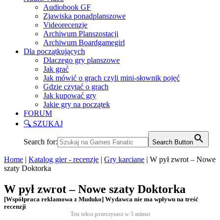
Audiobook GF
Zjawiska ponadplanszowe
Videorecenzje
Archiwum Planszostacji
Archiwum Boardgamegirl
Dla początkujących
Dlaczego gry planszowe
Jak grać
Jak mówić o grach czyli mini-słownik pojęć
Gdzie czytać o grach
Jak kupować gry
Jakie gry na początek
FORUM
🔍 SZUKAJ
Search for:
Search Button
Home
|
Katalog gier - recenzje
|
Gry karciane
|
W pył zwrot – Nowe
szaty Doktorka
W pył zwrot – Nowe szaty Doktorka
[Współpraca reklamowa z Muduko] Wydawca nie ma wpływu na treść
recenzji
Ten tekst przeczytasz w
5
minut