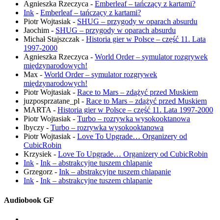
Agnieszka Rzeczyca
-
Emberleaf – tańczący z kartami?
Ink
-
Emberleaf – tańczący z kartami?
Piotr Wojtasiak
-
SHUG – przygody w oparach absurdu
Jaochim
-
SHUG – przygody w oparach absurdu
Michał Stajszczak
-
Historia gier w Polsce – część 11. Lata
1997-2000
Agnieszka Rzeczyca
-
World Order – symulator rozgrywek
międzynarodowych!
Max
-
World Order – symulator rozgrywek
międzynarodowych!
Piotr Wojtasiak
-
Race to Mars – zdążyć przed Muskiem
juzposprzatane_pl
-
Race to Mars – zdążyć przed Muskiem
MARTA
-
Historia gier w Polsce – część 11. Lata 1997-2000
Piotr Wojtasiak
-
Turbo – rozrywka wysokooktanowa
lbyczy
-
Turbo – rozrywka wysokooktanowa
Piotr Wojtasiak
-
Love To Upgrade… Organizery od
CubicRobin
Krzysiek
-
Love To Upgrade… Organizery od CubicRobin
Ink
-
Ink – abstrakcyjne tuszem chlapanie
Grzegorz
-
Ink – abstrakcyjne tuszem chlapanie
Ink
-
Ink – abstrakcyjne tuszem chlapanie
Audiobook GF