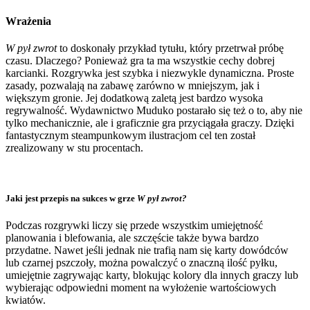
Wrażenia
W pył zwrot
to doskonały przykład tytułu, który przetrwał próbę
czasu. Dlaczego? Ponieważ gra ta ma wszystkie cechy dobrej
karcianki. Rozgrywka jest szybka i niezwykle dynamiczna. Proste
zasady, pozwalają na zabawę zarówno w mniejszym, jak i
większym gronie. Jej dodatkową zaletą jest bardzo wysoka
regrywalność. Wydawnictwo Muduko postarało się też o to, aby nie
tylko mechanicznie, ale i graficznie gra przyciągała graczy. Dzięki
fantastycznym steampunkowym ilustracjom cel ten został
zrealizowany w stu procentach.
Jaki jest przepis na sukces w grze
W pył zwrot?
Podczas rozgrywki liczy się przede wszystkim umiejętność
planowania i blefowania, ale szczęście także bywa bardzo
przydatne. Nawet jeśli jednak nie trafią nam się karty dowódców
lub czarnej pszczoły, można powalczyć o znaczną ilość pyłku,
umiejętnie zagrywając karty, blokując kolory dla innych graczy lub
wybierając odpowiedni moment na wyłożenie wartościowych
kwiatów.