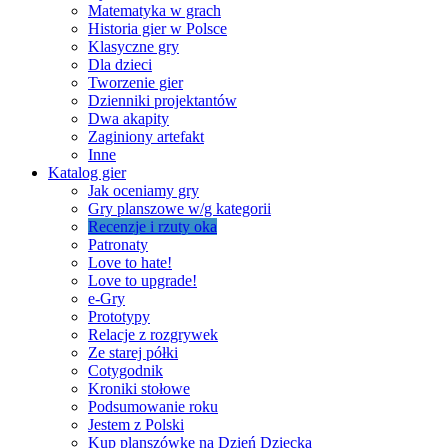
Matematyka w grach
Historia gier w Polsce
Klasyczne gry
Dla dzieci
Tworzenie gier
Dzienniki projektantów
Dwa akapity
Zaginiony artefakt
Inne
Katalog gier
Jak oceniamy gry
Gry planszowe w/g kategorii
Recenzje i rzuty oka
Patronaty
Love to hate!
Love to upgrade!
e-Gry
Prototypy
Relacje z rozgrywek
Ze starej półki
Cotygodnik
Kroniki stołowe
Podsumowanie roku
Jestem z Polski
Kup planszówkę na Dzień Dziecka