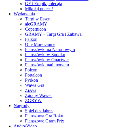
GF i Empik polecają
Mikołaj poleca!
Wydarzenia
Targi w Essen
aleGRAMY
Copernicon
GRAMY – Targi Gra i Zabawa
Falkon
One More Game
Planszówki na Narodowym
Planszówki w Spodku
Planszówki w Opactwie
Planszówki nad morzem
Polcon
Portalcon
Pyrkon
Wawa Gra
ZjAva
Zgrany Wawer
ZGRYW
Nagrody
Spiel des Jahres
Planszowa Gra Roku
Planszowe Gram Prix
Audio/Video