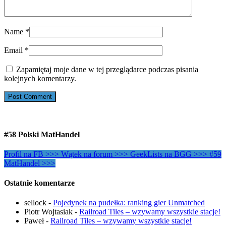
Name
*
Email
*
Zapamiętaj moje dane w tej przeglądarce podczas pisania
kolejnych komentarzy.
#58 Polski MatHandel
Profil na FB >>>
Wątek na forum >>>
GeekLists na BGG >>>
#59
MatHandel >>>
Ostatnie komentarze
sellock
-
Pojedynek na pudełka: ranking gier Unmatched
Piotr Wojtasiak
-
Railroad Tiles – wzywamy wszystkie stacje!
Paweł
-
Railroad Tiles – wzywamy wszystkie stacje!