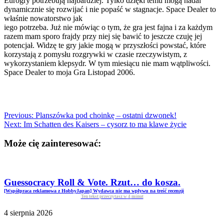
Eurogry potrzebują najbardziej. Tylko dzięki temu mogą nadal
dynamicznie się rozwijać i nie popaść w stagnacje. Space Dealer to
właśnie nowatorstwo jak
iego potrzeba. Już nie mówiąc o tym, że gra jest fajna i za każdym
razem mam sporo frajdy przy niej się bawić to jeszcze czuję jej
potencjał. Widzę te gry jakie mogą w przyszłości powstać, które
korzystają z pomysłu rozgrywki w czasie rzeczywistym, z
wykorzystaniem klepsydr. W tym miesiącu nie mam wątpliwości.
Space Dealer to moja Gra Listopad 2006.
Previous:
Planszówka pod choinkę – ostatni dzwonek!
Next:
Im Schatten des Kaisers – cysorz to ma klawe życie
Może cię zainteresować:
Guessocracy Roll & Vote. Rzut… do kosza.
[Współpraca reklamowa z HobbyJapan] Wydawca nie ma wpływu na treść recenzji
Ten tekst przeczytasz w
4
minut
4 sierpnia 2026