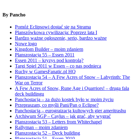
By Pancho
Pomóż Eclipsowi dostać się na Steama
Planszówkowa cywilizacja: Poprzez lata I
Bardzo ważne ogłoszenie, serio, bardzo ważne
Nowe logo
Kingdom Builder – moim zdaniem
Planszostacja 55 – Essen 2011
Essen 2011 – kryzys pod kontrolą?
Targi Spiel 2011 w Essen – co nas podnieca
Ruchy w GamesFanatic.pl HQ
Planszostacja 54 – A Few Acres of Snow – Labyrinth: The
War on Terror
A Few Acres of Snow, Rune Age i Quarriors! – druga fala
deck buildingu
Panchostacja – za dużo kostek było w moim życiu
Przepraszam, co myśli Pani/Pan o Eclipse?
Panchostacja – eurograizacja kultowych gier ameritrashu
Archiwum ŚGP – Caylus – jak grać, aby wygrać
Planszostacja 53 – Letters from Whitechapel
Rallyman – moim zdaniem
Planszostacja 52 – Deck building
Planszostacja 51 – Essen 2010