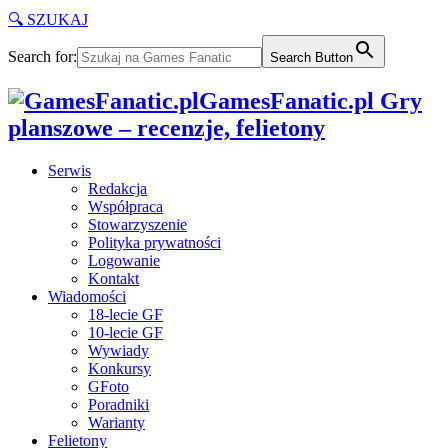
🔍 SZUKAJ
Search for:
Search Button
GamesFanatic.pl Gry
planszowe – recenzje, felietony
Serwis
Redakcja
Współpraca
Stowarzyszenie
Polityka prywatności
Logowanie
Kontakt
Wiadomości
18-lecie GF
10-lecie GF
Wywiady
Konkursy
GFoto
Poradniki
Warianty
Felietony