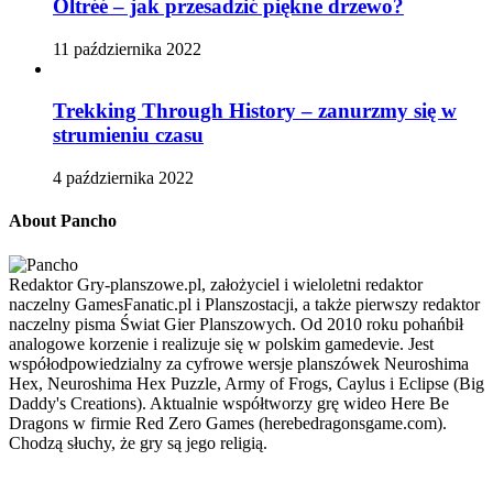
Oltréé – jak przesadzić piękne drzewo?
11 października 2022
Trekking Through History – zanurzmy się w
strumieniu czasu
4 października 2022
About Pancho
Redaktor Gry-planszowe.pl, założyciel i wieloletni redaktor
naczelny GamesFanatic.pl i Planszostacji, a także pierwszy redaktor
naczelny pisma Świat Gier Planszowych. Od 2010 roku pohańbił
analogowe korzenie i realizuje się w polskim gamedevie. Jest
współodpowiedzialny za cyfrowe wersje planszówek Neuroshima
Hex, Neuroshima Hex Puzzle, Army of Frogs, Caylus i Eclipse (Big
Daddy's Creations). Aktualnie współtworzy grę wideo Here Be
Dragons w firmie Red Zero Games (herebedragonsgame.com).
Chodzą słuchy, że gry są jego religią.