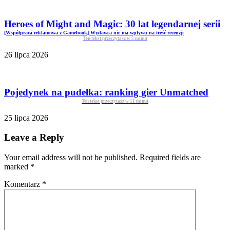
Heroes of Might and Magic: 30 lat legendarnej serii
[Współpraca reklamowa z Gamebook] Wydawca nie ma wpływu na treść recenzji
Ten tekst przeczytasz w
5
minut
26 lipca 2026
Pojedynek na pudełka: ranking gier Unmatched
Ten tekst przeczytasz w
11
minut
25 lipca 2026
Leave a Reply
Your email address will not be published. Required fields are
marked
*
Komentarz
*