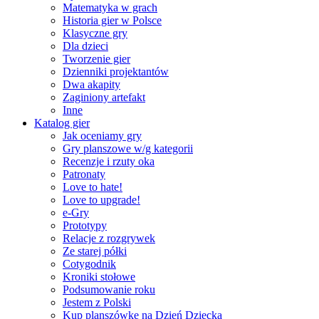
Matematyka w grach
Historia gier w Polsce
Klasyczne gry
Dla dzieci
Tworzenie gier
Dzienniki projektantów
Dwa akapity
Zaginiony artefakt
Inne
Katalog gier
Jak oceniamy gry
Gry planszowe w/g kategorii
Recenzje i rzuty oka
Patronaty
Love to hate!
Love to upgrade!
e-Gry
Prototypy
Relacje z rozgrywek
Ze starej półki
Cotygodnik
Kroniki stołowe
Podsumowanie roku
Jestem z Polski
Kup planszówkę na Dzień Dziecka