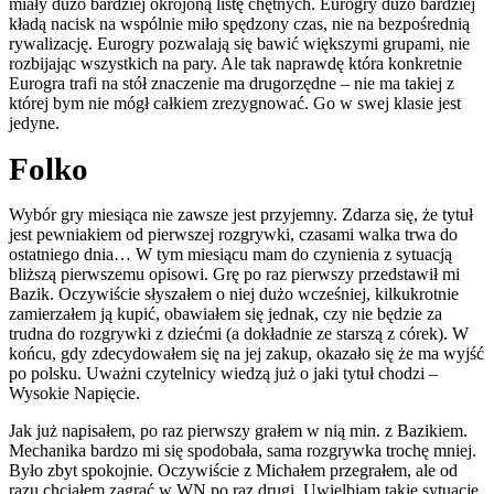
miały dużo bardziej okrojoną listę chętnych. Eurogry dużo bardziej
kładą nacisk na wspólnie miło spędzony czas, nie na bezpośrednią
rywalizację. Eurogry pozwalają się bawić większymi grupami, nie
rozbijając wszystkich na pary. Ale tak naprawdę która konkretnie
Eurogra trafi na stół znaczenie ma drugorzędne – nie ma takiej z
której bym nie mógł całkiem zrezygnować. Go w swej klasie jest
jedyne.
Folko
Wybór gry miesiąca nie zawsze jest przyjemny. Zdarza się, że tytuł
jest pewniakiem od pierwszej rozgrywki, czasami walka trwa do
ostatniego dnia… W tym miesiącu mam do czynienia z sytuacją
bliższą pierwszemu opisowi. Grę po raz pierwszy przedstawił mi
Bazik. Oczywiście słyszałem o niej dużo wcześniej, kilkukrotnie
zamierzałem ją kupić, obawiałem się jednak, czy nie będzie za
trudna do rozgrywki z dziećmi (a dokładnie ze starszą z córek). W
końcu, gdy zdecydowałem się na jej zakup, okazało się że ma wyjść
po polsku. Uważni czytelnicy wiedzą już o jaki tytuł chodzi –
Wysokie Napięcie.
Jak już napisałem, po raz pierwszy grałem w nią min. z Bazikiem.
Mechanika bardzo mi się spodobała, sama rozgrywka trochę mniej.
Było zbyt spokojnie. Oczywiście z Michałem przegrałem, ale od
razu chciałem zagrać w WN po raz drugi. Uwielbiam takie sytuacje.