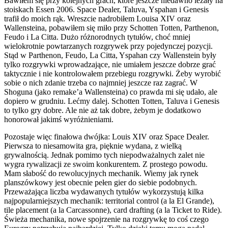
Bawiłem się przy kolejnych grach, które jeszcze niedawno leżały na
stoiskach Essen 2006. Space Dealer, Taluva, Yspahan i Genesis
trafił do moich rąk. Wreszcie nadrobiłem Louisa XIV oraz
Wallensteina, pobawiłem się miło przy Schotten Totten, Parthenon,
Feudo i La Citta. Dużo różnorodnych tytułów, choć mniej
wielokrotnie powtarzanych rozgrywek przy pojedynczej pozycji.
Stąd w Parthenon, Feudo, La Citta, Yspahan czy Wallenstein były
tylko rozgrywki wprowadzające, nie umiałem jeszcze dobrze grać
taktycznie i nie kontrolowałem przebiegu rozgrywki. Żeby wyrobić
sobie o nich zdanie trzeba co najmniej jeszcze raz zagrać. W
Shoguna (jako remake’a Wallensteina) co prawda mi się udało, ale
dopiero w grudniu. Lećmy dalej. Schotten Totten, Taluva i Genesis
to tylko gry dobre. Ale nie aż tak dobre, żebym je dodatkowo
honorował jakimś wyróżnieniami.
Pozostaje więc finałowa dwójka: Louis XIV oraz Space Dealer.
Pierwsza to niesamowita gra, pięknie wydana, z wielką
grywalnością. Jednak pomimo tych niepodważalnych zalet nie
wygra rywalizacji ze swoim konkurentem. Z prostego powodu.
Mam słabość do rewolucyjnych mechanik. Wiemy jak rynek
planszówkowy jest obecnie pełen gier do siebie podobnych.
Przeważająca liczba wydawanych tytułów wykorzystują kilka
najpopularniejszych mechanik: territorial control (a la El Grande),
tile placement (a la Carcassonne), card drafting (a la Ticket to Ride).
Świeża mechanika, nowe spojrzenie na rozgrywkę to coś czego