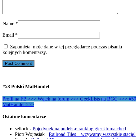
Name
*
Email
*
Zapamiętaj moje dane w tej przeglądarce podczas pisania
kolejnych komentarzy.
#58 Polski MatHandel
Profil na FB >>>
Wątek na forum >>>
GeekLists na BGG >>>
#59
MatHandel >>>
Ostatnie komentarze
sellock
-
Pojedynek na pudełka: ranking gier Unmatched
Piotr Wojtasiak
-
Railroad Tiles – wzywamy wszystkie stacje!