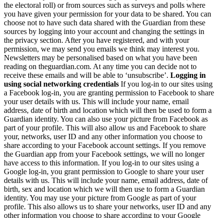
the electoral roll) or from sources such as surveys and polls where
you have given your permission for your data to be shared. You can
choose not to have such data shared with the Guardian from these
sources by logging into your account and changing the settings in
the privacy section. After you have registered, and with your
permission, we may send you emails we think may interest you.
Newsletters may be personalised based on what you have been
reading on theguardian.com. At any time you can decide not to
receive these emails and will be able to ‘unsubscribe’.
Logging in
using social networking credentials
If you log-in to our sites using
a Facebook log-in, you are granting permission to Facebook to share
your user details with us. This will include your name, email
address, date of birth and location which will then be used to form a
Guardian identity. You can also use your picture from Facebook as
part of your profile. This will also allow us and Facebook to share
your, networks, user ID and any other information you choose to
share according to your Facebook account settings. If you remove
the Guardian app from your Facebook settings, we will no longer
have access to this information. If you log-in to our sites using a
Google log-in, you grant permission to Google to share your user
details with us. This will include your name, email address, date of
birth, sex and location which we will then use to form a Guardian
identity. You may use your picture from Google as part of your
profile. This also allows us to share your networks, user ID and any
other information you choose to share according to your Google