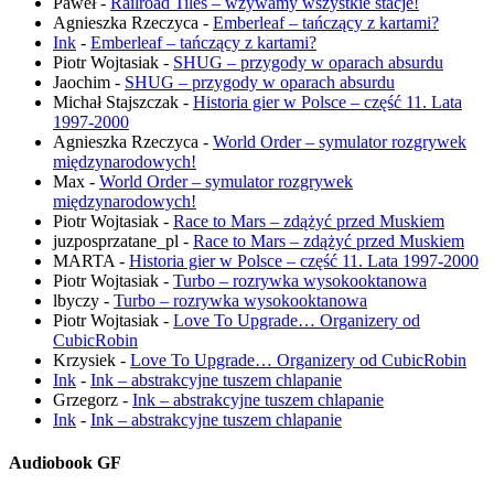
Paweł
-
Railroad Tiles – wzywamy wszystkie stacje!
Agnieszka Rzeczyca
-
Emberleaf – tańczący z kartami?
Ink
-
Emberleaf – tańczący z kartami?
Piotr Wojtasiak
-
SHUG – przygody w oparach absurdu
Jaochim
-
SHUG – przygody w oparach absurdu
Michał Stajszczak
-
Historia gier w Polsce – część 11. Lata
1997-2000
Agnieszka Rzeczyca
-
World Order – symulator rozgrywek
międzynarodowych!
Max
-
World Order – symulator rozgrywek
międzynarodowych!
Piotr Wojtasiak
-
Race to Mars – zdążyć przed Muskiem
juzposprzatane_pl
-
Race to Mars – zdążyć przed Muskiem
MARTA
-
Historia gier w Polsce – część 11. Lata 1997-2000
Piotr Wojtasiak
-
Turbo – rozrywka wysokooktanowa
lbyczy
-
Turbo – rozrywka wysokooktanowa
Piotr Wojtasiak
-
Love To Upgrade… Organizery od
CubicRobin
Krzysiek
-
Love To Upgrade… Organizery od CubicRobin
Ink
-
Ink – abstrakcyjne tuszem chlapanie
Grzegorz
-
Ink – abstrakcyjne tuszem chlapanie
Ink
-
Ink – abstrakcyjne tuszem chlapanie
Audiobook GF