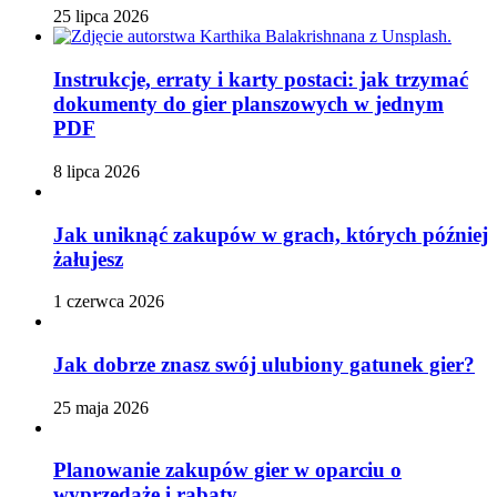
25 lipca 2026
Instrukcje, erraty i karty postaci: jak trzymać
dokumenty do gier planszowych w jednym
PDF
8 lipca 2026
Jak uniknąć zakupów w grach, których później
żałujesz
1 czerwca 2026
Jak dobrze znasz swój ulubiony gatunek gier?
25 maja 2026
Planowanie zakupów gier w oparciu o
wyprzedaże i rabaty