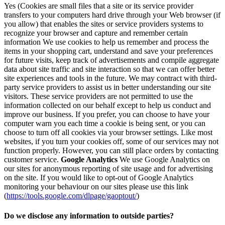
Yes (Cookies are small files that a site or its service provider
transfers to your computers hard drive through your Web browser (if
you allow) that enables the sites or service providers systems to
recognize your browser and capture and remember certain
information We use cookies to help us remember and process the
items in your shopping cart, understand and save your preferences
for future visits, keep track of advertisements and compile aggregate
data about site traffic and site interaction so that we can offer better
site experiences and tools in the future. We may contract with third-
party service providers to assist us in better understanding our site
visitors. These service providers are not permitted to use the
information collected on our behalf except to help us conduct and
improve our business. If you prefer, you can choose to have your
computer warn you each time a cookie is being sent, or you can
choose to turn off all cookies via your browser settings. Like most
websites, if you turn your cookies off, some of our services may not
function properly. However, you can still place orders by contacting
customer service.
Google Analytics
We use Google Analytics on
our sites for anonymous reporting of site usage and for advertising
on the site. If you would like to opt-out of Google Analytics
monitoring your behaviour on our sites please use this link
(
https://tools.google.com/dlpage/gaoptout/
)
Do we disclose any information to outside parties?