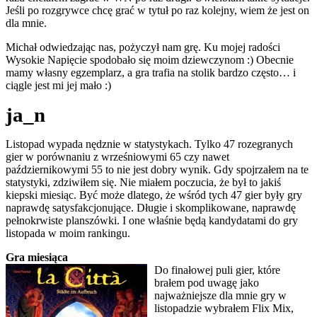
Jeśli po rozgrywce chcę grać w tytuł po raz kolejny, wiem że jest on
dla mnie.
Michał odwiedzając nas, pożyczył nam grę. Ku mojej radości
Wysokie Napięcie spodobało się moim dziewczynom :) Obecnie
mamy własny egzemplarz, a gra trafia na stolik bardzo często… i
ciągle jest mi jej mało :)
ja_n
Listopad wypada nędznie w statystykach. Tylko 47 rozegranych
gier w porównaniu z wrześniowymi 65 czy nawet
październikowymi 55 to nie jest dobry wynik. Gdy spojrzałem na te
statystyki, zdziwiłem się. Nie miałem poczucia, że był to jakiś
kiepski miesiąc. Być może dlatego, że wśród tych 47 gier były gry
naprawdę satysfakcjonujące. Długie i skomplikowane, naprawdę
pełnokrwiste planszówki. I one właśnie będą kandydatami do gry
listopada w moim rankingu.
Gra miesiąca
Do finałowej puli gier, które
brałem pod uwagę jako
najważniejsze dla mnie gry w
listopadzie wybrałem Flix Mix,