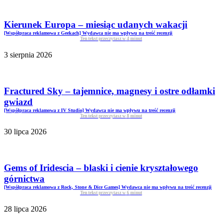
Kierunek Europa – miesiąc udanych wakacji
[Współpraca reklamowa z Geekach] Wydawca nie ma wpływu na treść recenzji
Ten tekst przeczytasz w
4
minut
3 sierpnia 2026
Fractured Sky – tajemnice, magnesy i ostre odłamki
gwiazd
[Współpraca reklamowa z IV Studio] Wydawca nie ma wpływu na treść recenzji
Ten tekst przeczytasz w
8
minut
30 lipca 2026
Gems of Iridescia – blaski i cienie kryształowego
górnictwa
[Współpraca reklamowa z Rock, Stone & Dice Games] Wydawca nie ma wpływu na treść recenzji
Ten tekst przeczytasz w
6
minut
28 lipca 2026