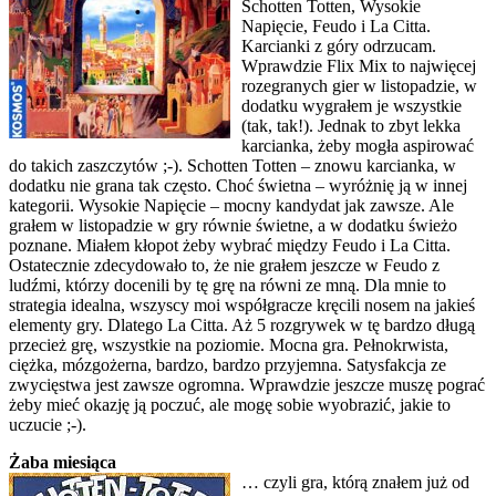
Schotten Totten, Wysokie
Napięcie, Feudo i La Citta.
Karcianki z góry odrzucam.
Wprawdzie Flix Mix to najwięcej
rozegranych gier w listopadzie, w
dodatku wygrałem je wszystkie
(tak, tak!). Jednak to zbyt lekka
karcianka, żeby mogła aspirować
do takich zaszczytów ;-). Schotten Totten – znowu karcianka, w
dodatku nie grana tak często. Choć świetna – wyróżnię ją w innej
kategorii. Wysokie Napięcie – mocny kandydat jak zawsze. Ale
grałem w listopadzie w gry równie świetne, a w dodatku świeżo
poznane. Miałem kłopot żeby wybrać między Feudo i La Citta.
Ostatecznie zdecydowało to, że nie grałem jeszcze w Feudo z
ludźmi, którzy docenili by tę grę na równi ze mną. Dla mnie to
strategia idealna, wszyscy moi współgracze kręcili nosem na jakieś
elementy gry. Dlatego La Citta. Aż 5 rozgrywek w tę bardzo długą
przecież grę, wszystkie na poziomie. Mocna gra. Pełnokrwista,
ciężka, mózgożerna, bardzo, bardzo przyjemna. Satysfakcja ze
zwycięstwa jest zawsze ogromna. Wprawdzie jeszcze muszę pograć
żeby mieć okazję ją poczuć, ale mogę sobie wyobrazić, jakie to
uczucie ;-).
Żaba miesiąca
… czyli gra, którą znałem już od