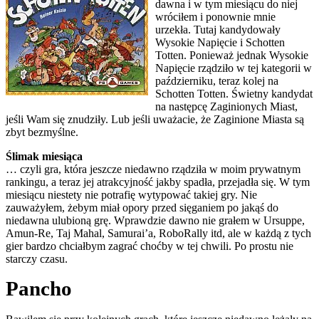
dawna i w tym miesiącu do niej
wróciłem i ponownie mnie
urzekła. Tutaj kandydowały
Wysokie Napięcie i Schotten
Totten. Ponieważ jednak Wysokie
Napięcie rządziło w tej kategorii w
październiku, teraz kolej na
Schotten Totten. Świetny kandydat
na następcę Zaginionych Miast,
jeśli Wam się znudziły. Lub jeśli uważacie, że Zaginione Miasta są
zbyt bezmyślne.
Ślimak miesiąca
… czyli gra, która jeszcze niedawno rządziła w moim prywatnym
rankingu, a teraz jej atrakcyjność jakby spadła, przejadła się. W tym
miesiącu niestety nie potrafię wytypować takiej gry. Nie
zauważyłem, żebym miał opory przed sięganiem po jakąś do
niedawna ulubioną grę. Wprawdzie dawno nie grałem w Ursuppe,
Amun-Re, Taj Mahal, Samurai’a, RoboRally itd, ale w każdą z tych
gier bardzo chciałbym zagrać choćby w tej chwili. Po prostu nie
starczy czasu.
Pancho