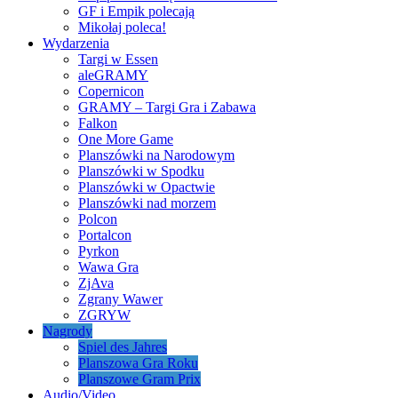
GF i Empik polecają
Mikołaj poleca!
Wydarzenia
Targi w Essen
aleGRAMY
Copernicon
GRAMY – Targi Gra i Zabawa
Falkon
One More Game
Planszówki na Narodowym
Planszówki w Spodku
Planszówki w Opactwie
Planszówki nad morzem
Polcon
Portalcon
Pyrkon
Wawa Gra
ZjAva
Zgrany Wawer
ZGRYW
Nagrody
Spiel des Jahres
Planszowa Gra Roku
Planszowe Gram Prix
Audio/Video