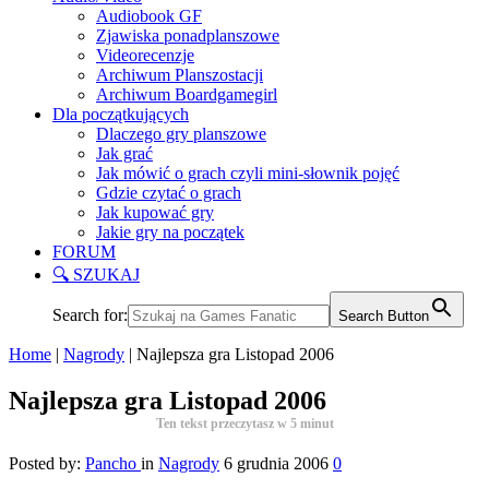
Audiobook GF
Zjawiska ponadplanszowe
Videorecenzje
Archiwum Planszostacji
Archiwum Boardgamegirl
Dla początkujących
Dlaczego gry planszowe
Jak grać
Jak mówić o grach czyli mini-słownik pojęć
Gdzie czytać o grach
Jak kupować gry
Jakie gry na początek
FORUM
🔍 SZUKAJ
Search for:
Search Button
Home
|
Nagrody
|
Najlepsza gra Listopad 2006
Najlepsza gra Listopad 2006
Ten tekst przeczytasz w
5
minut
Posted by:
Pancho
in
Nagrody
6 grudnia 2006
0