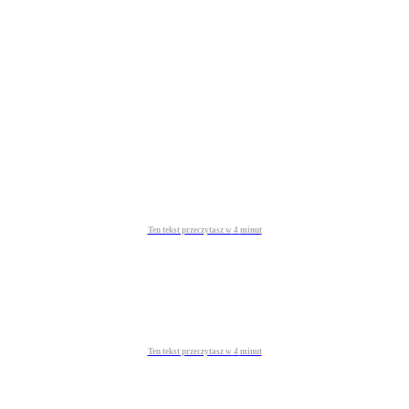
Ten tekst przeczytasz w
4
minut
Ten tekst przeczytasz w
4
minut