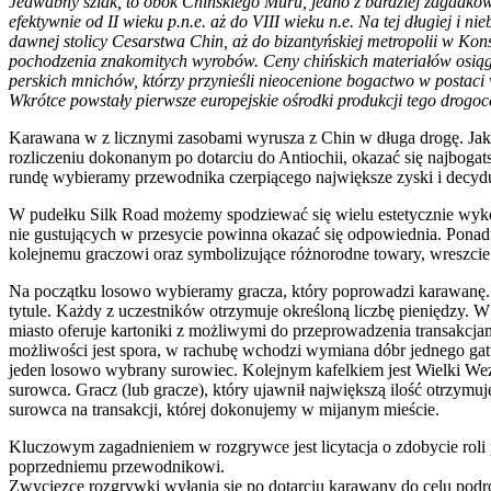
Jedwabny szlak, to obok Chińskiego Muru, jedno z bardziej zagadkow
efektywnie od II wieku p.n.e. aż do VIII wieku n.e. Na tej długiej i 
dawnej stolicy Cesarstwa Chin, aż do bizantyńskiej metropolii w Kons
pochodzenia znakomitych wyrobów. Ceny chińskich materiałów osiąga
perskich mnichów, którzy przynieśli nieocenione bogactwo w postac
Wkrótce powstały pierwsze europejskie ośrodki produkcji tego dro
Karawana w z licznymi zasobami wyrusza z Chin w długa drogę. Jako
rozliczeniu dokonanym po dotarciu do Antiochii, okazać się najboga
rundę wybieramy przewodnika czerpiącego największe zyski i decydu
W pudełku Silk Road możemy spodziewać się wielu estetycznie wyko
nie gustujących w przesycie powinna okazać się odpowiednia. Pona
kolejnemu graczowi oraz symbolizujące różnorodne towary, wreszcie
Na początku losowo wybieramy gracza, który poprowadzi karawanę. D
tytule. Każdy z uczestników otrzymuje określoną liczbę pieniędzy.
miasto oferuje kartoniki z możliwymi do przeprowadzenia transakcj
możliwości jest spora, w rachubę wchodzi wymiana dóbr jednego gatun
jeden losowo wybrany surowiec. Kolejnym kafelkiem jest Wielki Wez
surowca. Gracz (lub gracze), który ujawnił największą ilość otrzym
surowca na transakcji, której dokonujemy w mijanym mieście.
Kluczowym zagadnieniem w rozgrywce jest licytacja o zdobycie roli 
poprzedniemu przewodnikowi.
Zwycięzcę rozgrywki wyłania się po dotarciu karawany do celu podró