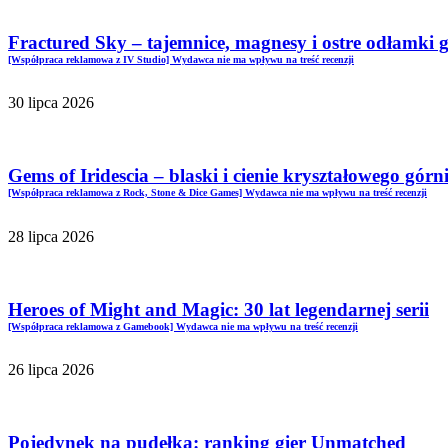
Fractured Sky – tajemnice, magnesy i ostre odłamki 
[Współpraca reklamowa z IV Studio] Wydawca nie ma wpływu na treść recenzji
30 lipca 2026
Gems of Iridescia – blaski i cienie kryształowego górn
[Współpraca reklamowa z Rock, Stone & Dice Games] Wydawca nie ma wpływu na treść recenzji
28 lipca 2026
Heroes of Might and Magic: 30 lat legendarnej serii
[Współpraca reklamowa z Gamebook] Wydawca nie ma wpływu na treść recenzji
26 lipca 2026
Pojedynek na pudełka: ranking gier Unmatched