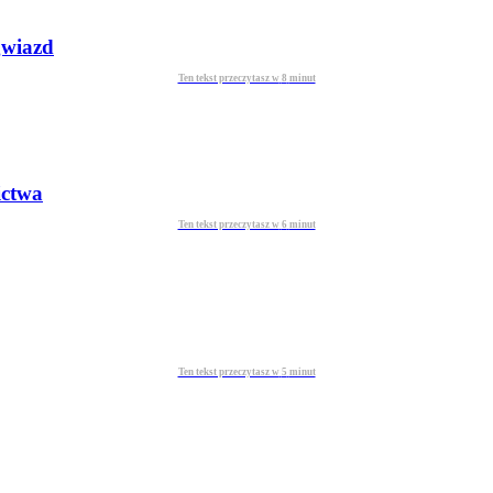
gwiazd
Ten tekst przeczytasz w
8
minut
ictwa
Ten tekst przeczytasz w
6
minut
Ten tekst przeczytasz w
5
minut