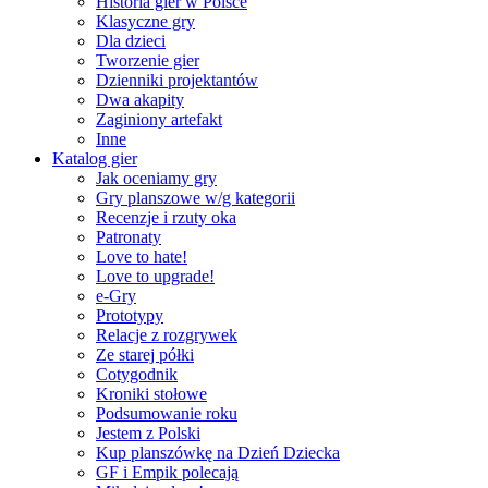
Historia gier w Polsce
Klasyczne gry
Dla dzieci
Tworzenie gier
Dzienniki projektantów
Dwa akapity
Zaginiony artefakt
Inne
Katalog gier
Jak oceniamy gry
Gry planszowe w/g kategorii
Recenzje i rzuty oka
Patronaty
Love to hate!
Love to upgrade!
e-Gry
Prototypy
Relacje z rozgrywek
Ze starej półki
Cotygodnik
Kroniki stołowe
Podsumowanie roku
Jestem z Polski
Kup planszówkę na Dzień Dziecka
GF i Empik polecają