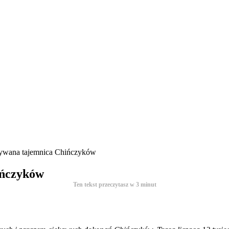
rywana tajemnica Chińczyków
ińczyków
Ten tekst przeczytasz w
3
minut