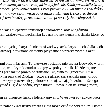
 kilometrów łączyła cały znany starożytny świat. Wykorzystywano ją
handel unikatowym surowcem, jakim był jedwab.
Szlak prowadził z Xi`an,
procesu jego wytwarzania. Przez prawie 2000 lat nikt nie znał źródeł
. na dwór bizantyńskiego cesarza Justyniana I, przybyło dwóch
w jedwabników, przechodząc z nimi przez cały Jedwabny Szlak.
ąc jak najlepszych transakcji handlowych, aby w ogólnym
ham zastosowali mechaniką licytacyjno-sekwencyjną, dzięki której co
romnych gabarytach nie musi zachwycać kolorystką, choć dla osób
arowej, drewniane elementy przydatne do przekazywania akcji
i przy miastach. To pierwsze i ostatnie miejsce na losowość w tym
yduje, w którym kierunku podąży wspólny kramik. Każde mijane
y i przekazuje prawo do transakcji wybranemu graczowi. Pula
k na przykład Złodziej, pozwala ukraść zza zasłonki innej osoby
 wszyscy uczestnicy jednocześnie ujawniają dowolna ilość tego
rzymać i użyć w późniejszych turach. Pozwala on na zmianę rodzaju
m na przejęcie funkcji lidera karawany. Wygrywający aukcję płaci
największej liczby srebra i złota może czuć się wygranym. Istotne