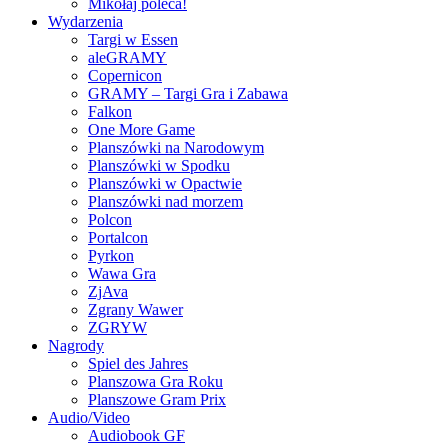
Mikołaj poleca!
Wydarzenia
Targi w Essen
aleGRAMY
Copernicon
GRAMY – Targi Gra i Zabawa
Falkon
One More Game
Planszówki na Narodowym
Planszówki w Spodku
Planszówki w Opactwie
Planszówki nad morzem
Polcon
Portalcon
Pyrkon
Wawa Gra
ZjAva
Zgrany Wawer
ZGRYW
Nagrody
Spiel des Jahres
Planszowa Gra Roku
Planszowe Gram Prix
Audio/Video
Audiobook GF