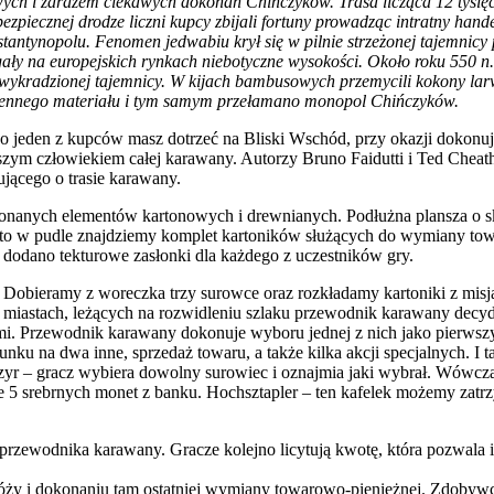
ych i zarazem ciekawych dokonań Chińczyków. Trasa licząca 12 tysięcy
niebezpiecznej drodze liczni kupcy zbijali fortuny prowadząc intratny 
tantynopolu. Fenomen jedwabiu krył się w pilnie strzeżonej tajemnicy 
ły na europejskich rynkach niebotyczne wysokości. Około roku 550 n.e
i wykradzionej tajemnicy. W kijach bambusowych przemycili kokony lar
gocennego materiału i tym samym przełamano monopol Chińczyków.
 jeden z kupców masz dotrzeć na Bliski Wschód, przy okazji dokonuj
tszym człowiekiem całej karawany. Autorzy Bruno Faidutti i Ted Cheat
jącego o trasie karawany.
nanych elementów kartonowych i drewnianych. Podłużna plansza o sk
dto w pudle znajdziemy komplet kartoników służących do wymiany tow
 dodano tekturowe zasłonki dla każdego z uczestników gry.
obieramy z woreczka trzy surowce oraz rozkładamy kartoniki z misjam
 W miastach, leżących na rozwidleniu szlaku przewodnik karawany dec
ami. Przewodnik karawany dokonuje wyboru jednej z nich jako pierwsz
ku na dwa inne, sprzedaż towaru, a także kilka akcji specjalnych. I ta
yr – gracz wybiera dowolny surowiec i oznajmia jaki wybrał. Wówczas
uje 5 srebrnych monet z banku. Hochsztapler – ten kafelek możemy zat
przewodnika karawany. Gracze kolejno licytują kwotę, która pozwala i
ży i dokonaniu tam ostatniej wymiany towarowo-pieniężnej. Zdobywca 