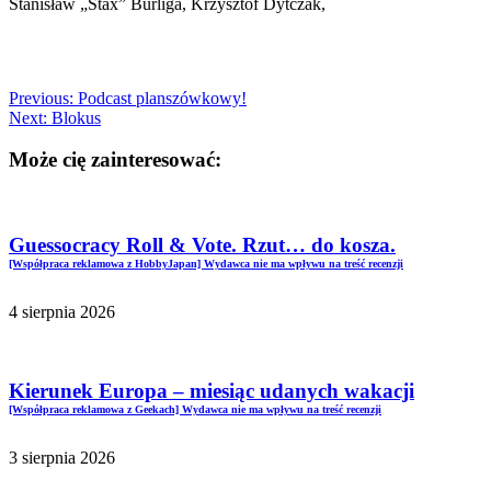
Stanisław „Stax” Burliga, Krzysztof Dytczak,
Previous:
Podcast planszówkowy!
Next:
Blokus
Może cię zainteresować:
Guessocracy Roll & Vote. Rzut… do kosza.
[Współpraca reklamowa z HobbyJapan] Wydawca nie ma wpływu na treść recenzji
4 sierpnia 2026
Kierunek Europa – miesiąc udanych wakacji
[Współpraca reklamowa z Geekach] Wydawca nie ma wpływu na treść recenzji
3 sierpnia 2026