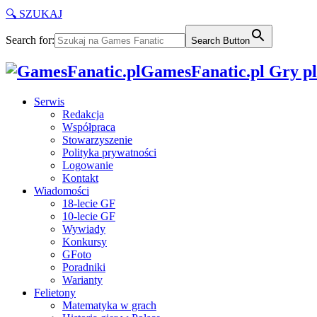
🔍 SZUKAJ
Search for:
Search Button
GamesFanatic.pl Gry pla
Serwis
Redakcja
Współpraca
Stowarzyszenie
Polityka prywatności
Logowanie
Kontakt
Wiadomości
18-lecie GF
10-lecie GF
Wywiady
Konkursy
GFoto
Poradniki
Warianty
Felietony
Matematyka w grach