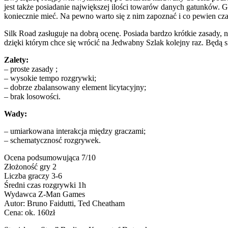
jest także posiadanie największej ilości towarów danych gatunków. Gra
koniecznie mieć. Na pewno warto się z nim zapoznać i co pewien cz
Silk Road zasługuje na dobrą ocenę. Posiada bardzo krótkie zasady, n
dzięki którym chce się wrócić na Jedwabny Szlak kolejny raz. Będą 
Zalety:
– proste zasady ;
– wysokie tempo rozgrywki;
– dobrze zbalansowany element licytacyjny;
– brak losowości.
Wady:
– umiarkowana interakcja między graczami;
– schematycznosć rozgrywek.
Ocena podsumowująca 7/10
Złożoność gry 2
Liczba graczy 3-6
Średni czas rozgrywki 1h
Wydawca Z-Man Games
Autor: Bruno Faidutti, Ted Cheatham
Cena: ok. 160zł