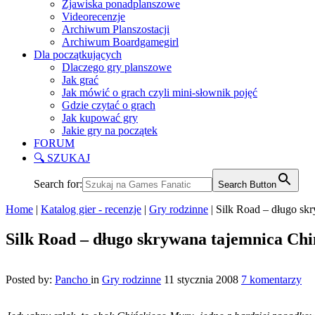
Zjawiska ponadplanszowe
Videorecenzje
Archiwum Planszostacji
Archiwum Boardgamegirl
Dla początkujących
Dlaczego gry planszowe
Jak grać
Jak mówić o grach czyli mini-słownik pojęć
Gdzie czytać o grach
Jak kupować gry
Jakie gry na początek
FORUM
🔍 SZUKAJ
Search for:
Search Button
Home
|
Katalog gier - recenzje
|
Gry rodzinne
|
Silk Road – długo sk
Silk Road – długo skrywana tajemnica Ch
Posted by:
Pancho
in
Gry rodzinne
11 stycznia 2008
7 komentarzy