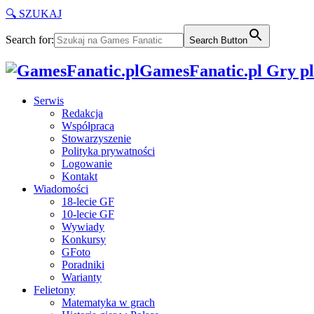
🔍 SZUKAJ
Search for:
Search Button
GamesFanatic.pl Gry pla
Serwis
Redakcja
Współpraca
Stowarzyszenie
Polityka prywatności
Logowanie
Kontakt
Wiadomości
18-lecie GF
10-lecie GF
Wywiady
Konkursy
GFoto
Poradniki
Warianty
Felietony
Matematyka w grach