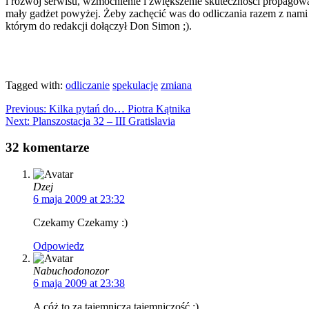
i rozwój serwisu, wzmocnienie i zwiększenie skuteczności propagow
mały gadżet powyżej. Żeby zachęcić was do odliczania razem z nam
którym do redakcji dołączył Don Simon ;).
Tagged with:
odliczanie
spekulacje
zmiana
Previous:
Kilka pytań do… Piotra Kątnika
Next:
Planszostacja 32 – III Gratislavia
32 komentarze
Dzej
6 maja 2009 at 23:32
Czekamy Czekamy :)
Odpowiedz
Nabuchodonozor
6 maja 2009 at 23:38
A cóż to za tajemnicza tajemniczość :)