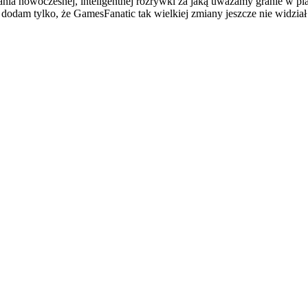
ania nowoczesnej, inteligentnej rozrywki za jaką uważamy granie w pl
i dodam tylko, że GamesFanatic tak wielkiej zmiany jeszcze nie wid