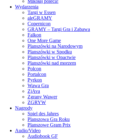
Mikołaj poleca!
Wydarzenia
Targi w Essen
aleGRAMY
Copernicon
GRAMY – Targi Gra i Zabawa
Falkon
One More Game
Planszówki na Narodowym
Planszówki w Spodku
Planszówki w Opactwie
Planszówki nad morzem
Polcon
Portalcon
Pyrkon
Wawa Gra
ZjAva
Zgrany Wawer
ZGRYW
Nagrody
Spiel des Jahres
Planszowa Gra Roku
Planszowe Gram Prix
Audio/Video
Audiobook GF