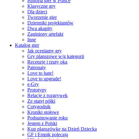
Historia gier w Polsce
Klasyczne gry
Dla dzieci
Tworzenie gier
Dzienniki projektantów
Dwa akapity
Zaginiony artefakt
Inne
Katalog gier
Jak oceniamy gry
Gry planszowe w/g kategorii
Recenzje i rzuty oka
Patronaty
Love to hate!
Love to upgrade!
e-Gry
Prototypy
Relacje z rozgrywek
Ze starej półki
Cotygodnik
Kroniki stołowe
Podsumowanie roku
Jestem z Polski
Kup planszówkę na Dzień Dziecka
GF i Empik polecają