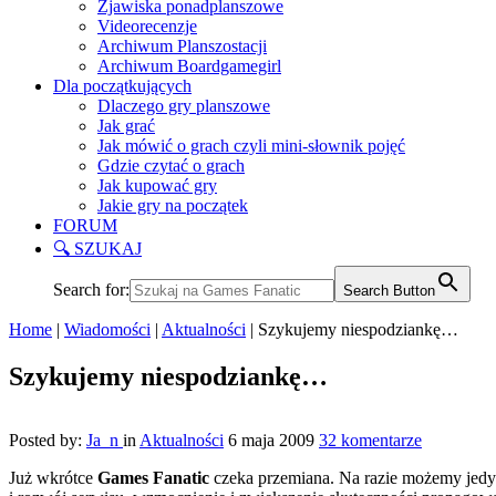
Zjawiska ponadplanszowe
Videorecenzje
Archiwum Planszostacji
Archiwum Boardgamegirl
Dla początkujących
Dlaczego gry planszowe
Jak grać
Jak mówić o grach czyli mini-słownik pojęć
Gdzie czytać o grach
Jak kupować gry
Jakie gry na początek
FORUM
🔍 SZUKAJ
Search for:
Search Button
Home
|
Wiadomości
|
Aktualności
|
Szykujemy niespodziankę…
Szykujemy niespodziankę…
Posted by:
Ja_n
in
Aktualności
6 maja 2009
32 komentarze
Już wkrótce
Games Fanatic
czeka przemiana. Na razie możemy jedyni