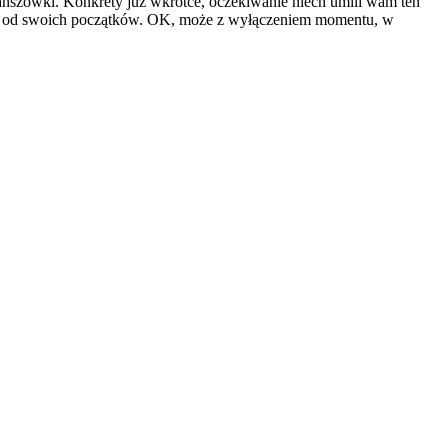
anszówki. Konkrety już wkrótce, oczekiwanie niech umili wam ten
ział od swoich początków. OK, może z wyłączeniem momentu, w