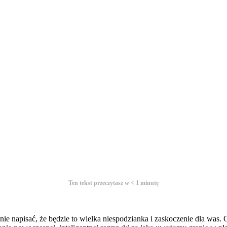
Ten tekst przeczytasz w
< 1
minutę
e napisać, że będzie to wielka niespodzianka i zaskoczenie dla was.