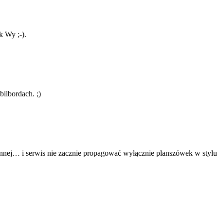
k Wy ;-).
ilbordach. ;)
ejś innej… i serwis nie zacznie propagować wyłącznie planszówek w styl