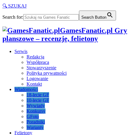
🔍 SZUKAJ
Search for:
Search Button
GamesFanatic.pl Gry
planszowe – recenzje, felietony
Serwis
Redakcja
Współpraca
Stowarzyszenie
Polityka prywatności
Logowanie
Kontakt
Wiadomości
18-lecie GF
10-lecie GF
Wywiady
Konkursy
GFoto
Poradniki
Warianty
Felietony