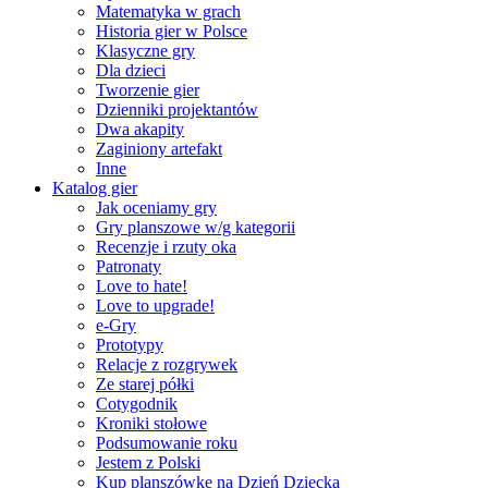
Matematyka w grach
Historia gier w Polsce
Klasyczne gry
Dla dzieci
Tworzenie gier
Dzienniki projektantów
Dwa akapity
Zaginiony artefakt
Inne
Katalog gier
Jak oceniamy gry
Gry planszowe w/g kategorii
Recenzje i rzuty oka
Patronaty
Love to hate!
Love to upgrade!
e-Gry
Prototypy
Relacje z rozgrywek
Ze starej półki
Cotygodnik
Kroniki stołowe
Podsumowanie roku
Jestem z Polski
Kup planszówkę na Dzień Dziecka