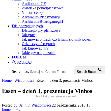
Audiobook GF
Zjawiska ponadplanszowe
Videorecenzje
Archiwum Planszostacji
Archiwum Boardgamegirl
Dla początkujących
Dlaczego gry planszowe
Jak grać
Jak mówić o grach czyli mini-słownik pojęć
Gdzie czytać o grach
Jak kupować gry
Jakie gry na początek
FORUM
🔍 SZUKAJ
Search for:
Search Button
Home
|
Wiadomości
|
Essen – dzień 3, prezentacja Vinhos
Essen – dzień 3, prezentacja Vinhos
Ten tekst przeczytasz w
2
minut
Posted by:
Ja_n
in
Wiadomości
22 października 2010
13
komentarzy