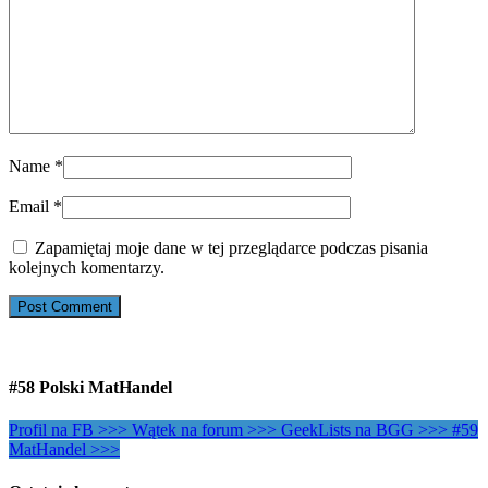
Name
*
Email
*
Zapamiętaj moje dane w tej przeglądarce podczas pisania
kolejnych komentarzy.
#58 Polski MatHandel
Profil na FB >>>
Wątek na forum >>>
GeekLists na BGG >>>
#59
MatHandel >>>