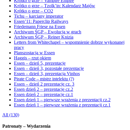
Krótko o grze – Vampire Empire
Krótko o grze – Tzolk’in: Kalendarz Majów
Krótko o grze – CO2
Tichu – karciany imperator
Essen’11: Paperclip Railways
Friedemann Friese na Essen
Archiwum ŚGP – Ewolucja w grach
Archiwum ŚGP – Reiner Knizia
Letters from Whitechapel – wspomnienie dobrze wykonanej
pracy
Planszostacja w Essen
Haggis – rzut okiem
Essen – dzień 5, prezentacje
Essen – dzień 3, pozostałe prezentacje
Essen – dzień 3, prezentacja Vinhos
Pirate Code – mistrz intelektu (?)
Essen – dzień 2 prezentacje cz. 3
Essen dzień 2 – prezentacje cz.2
Essen dzień 2 – prezentacje cz.1
Essen dzień 1 – pierwsze wrażenia z prezentacji cz.2
Essen dzień 1 – pierwsze wrażenia z prezentacji cz.1
All (130)
Patronaty – Wydarzenia