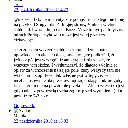
Ja_n
22 października 2010 at 14:23
@melee – Tak, mam identyczne podejście – dlatego nie lubię
na przykład Shipyarda. Z drugiej strony, Vinhos świetnie
sobie radzi w rankingu GeekBuzz. Może to być patriotyczny
odruch Portugalczyków, a może jest w tej grze coś
ciekawego.
Jeszcze jeden szczegół sobie przypomniałem – autor
opowiadając o akcjach dostępnych w grze podkreślił, że
jedno z pól jest szczególnie atrakcyjne i zdarza się, że
wszyscy tam siedzą. I wytłumaczył, że dlatego właśnie są
opłaty za wchodzenie na zajęte pole, żeby wszyscy tam nie
włazili non stop. Jeżeli tak właśnie jest w tej grze, że
niezbalansowanie akcji wyrównuje się dodając mikroregułę,
to taka gra mnie na pewno nie przekona. Ale to wszystko jest
gdybanie i z pewnością trzeba zagrać przed wyrokiem :). I to
pewnie ze 2-3 razy.
Odpowiedz
Vojtala
22 października 2010 at 16:03