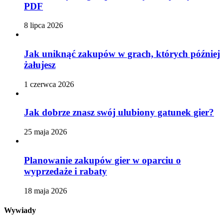
PDF
8 lipca 2026
Jak uniknąć zakupów w grach, których później
żałujesz
1 czerwca 2026
Jak dobrze znasz swój ulubiony gatunek gier?
25 maja 2026
Planowanie zakupów gier w oparciu o
wyprzedaże i rabaty
18 maja 2026
Wywiady