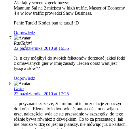
Ale fajny screen z geek buzza:
Magnum Sal na 2 miejscu w high traffic, Master of Economy
4 a w low traffic prowadzi Show Business.
Panie Turek! Kończ pan te targi! :D
Odpowiedz
RasTafari
22 października 2010 at 16:36
Ja_n czy mógłbyś do swoich felietonów dorzucać jakieś fotki
z omawianych gier w imię zasady „Jeden obraz wart jest
tysiąca słów”?
Odpowiedz
Geko
22 października 2010 at 17:25
Ja przyznam szczerze, że trudno mi te prezentacje zobaczyć
do końca. Elementy ledwo widać, autor coś tam nawija o
grze, najczęściej wdając się przesadnie w szczegóły, do tego
różnie bywa również z dźwiękiem. Co to za prezentacja, jak
nie bardzo widzę co jest na planszy, nie mówiąc już o kartach,