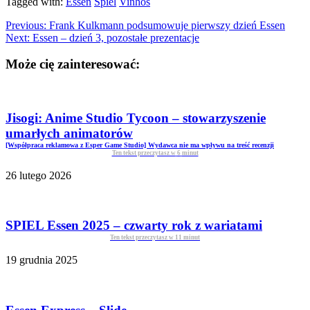
Tagged with:
Essen
Spiel
Vinhos
Previous:
Frank Kulkmann podsumowuje pierwszy dzień Essen
Next:
Essen – dzień 3, pozostałe prezentacje
Może cię zainteresować:
Jisogi: Anime Studio Tycoon – stowarzyszenie
umarłych animatorów
[Współpraca reklamowa z Esper Game Studio] Wydawca nie ma wpływu na treść recenzji
Ten tekst przeczytasz w
6
minut
26 lutego 2026
SPIEL Essen 2025 – czwarty rok z wariatami
Ten tekst przeczytasz w
11
minut
19 grudnia 2025