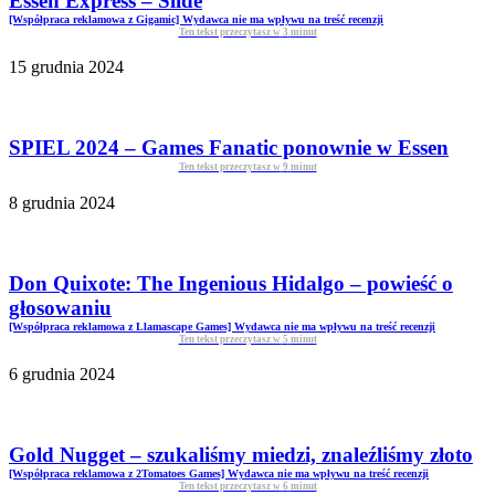
Essen Express – Slide
[Współpraca reklamowa z Gigamic] Wydawca nie ma wpływu na treść recenzji
Ten tekst przeczytasz w
3
minut
15 grudnia 2024
SPIEL 2024 – Games Fanatic ponownie w Essen
Ten tekst przeczytasz w
9
minut
8 grudnia 2024
Don Quixote: The Ingenious Hidalgo – powieść o
głosowaniu
[Współpraca reklamowa z Llamascape Games] Wydawca nie ma wpływu na treść recenzji
Ten tekst przeczytasz w
5
minut
6 grudnia 2024
Gold Nugget – szukaliśmy miedzi, znaleźliśmy złoto
[Współpraca reklamowa z 2Tomatoes Games] Wydawca nie ma wpływu na treść recenzji
Ten tekst przeczytasz w
6
minut