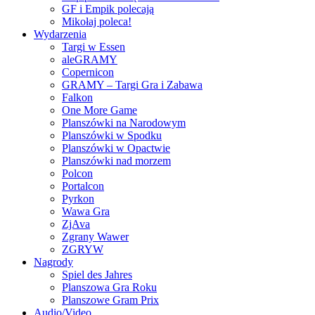
GF i Empik polecają
Mikołaj poleca!
Wydarzenia
Targi w Essen
aleGRAMY
Copernicon
GRAMY – Targi Gra i Zabawa
Falkon
One More Game
Planszówki na Narodowym
Planszówki w Spodku
Planszówki w Opactwie
Planszówki nad morzem
Polcon
Portalcon
Pyrkon
Wawa Gra
ZjAva
Zgrany Wawer
ZGRYW
Nagrody
Spiel des Jahres
Planszowa Gra Roku
Planszowe Gram Prix
Audio/Video