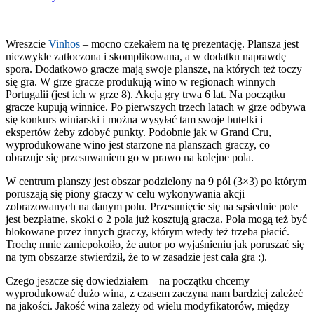
Wreszcie
Vinhos
– mocno czekałem na tę prezentację. Plansza jest
niezwykle zatłoczona i skomplikowana, a w dodatku naprawdę
spora. Dodatkowo gracze mają swoje plansze, na których też toczy
się gra. W grze gracze produkują wino w regionach winnych
Portugalii (jest ich w grze 8). Akcja gry trwa 6 lat. Na początku
gracze kupują winnice. Po pierwszych trzech latach w grze odbywa
się konkurs winiarski i można wysyłać tam swoje butelki i
ekspertów żeby zdobyć punkty. Podobnie jak w Grand Cru,
wyprodukowane wino jest starzone na planszach graczy, co
obrazuje się przesuwaniem go w prawo na kolejne pola.
W centrum planszy jest obszar podzielony na 9 pól (3×3) po którym
poruszają się piony graczy w celu wykonywania akcji
zobrazowanych na danym polu. Przesunięcie się na sąsiednie pole
jest bezpłatne, skoki o 2 pola już kosztują gracza. Pola mogą też być
blokowane przez innych graczy, którym wtedy też trzeba płacić.
Trochę mnie zaniepokoiło, że autor po wyjaśnieniu jak poruszać się
na tym obszarze stwierdził, że to w zasadzie jest cała gra :).
Czego jeszcze się dowiedziałem – na początku chcemy
wyprodukować dużo wina, z czasem zaczyna nam bardziej zależeć
na jakości. Jakość wina zależy od wielu modyfikatorów, między