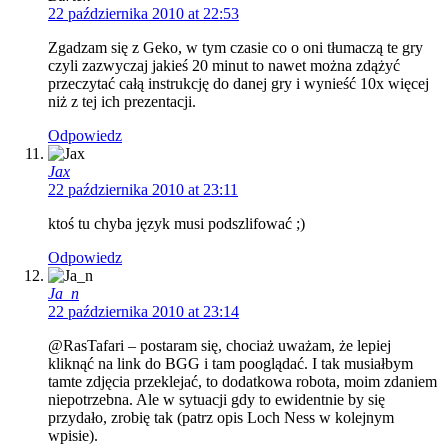
22 października 2010 at 22:53
Zgadzam się z Geko, w tym czasie co o oni tłumaczą te gry
czyli zazwyczaj jakieś 20 minut to nawet można zdążyć
przeczytać całą instrukcję do danej gry i wynieść 10x więcej
niż z tej ich prezentacji.
Odpowiedz
Jax
22 października 2010 at 23:11
ktoś tu chyba język musi podszlifować ;)
Odpowiedz
Ja_n
22 października 2010 at 23:14
@RasTafari – postaram się, chociaż uważam, że lepiej
kliknąć na link do BGG i tam pooglądać. I tak musiałbym
tamte zdjęcia przeklejać, to dodatkowa robota, moim zdaniem
niepotrzebna. Ale w sytuacji gdy to ewidentnie by się
przydało, zrobię tak (patrz opis Loch Ness w kolejnym
wpisie).