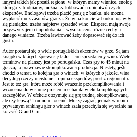
innymi takich jak prestiż regionu, w którym mamy winnice, enolog
którego zatrudniamy, można też lobbować u opinotwórczych
ekspertów. Enologowi trzeba płacić pensję z banku, nie można
wypłacić mu z zasobów gracza. Żeby na koncie w banku pojawiły
się pieniądze, trzeba najpierw sprzedać wino. Eksperci mają swoje
przyzwyczajenia i upodobania – wysoko cenią różne cechy u
danego winiarza. Trzeba lawirować żeby dopasować się do ich
gustu.
Autor postarał się o wiele portugalskich akcentów w grze. Są tam
knajpki w których śpiewa się fado – tam sprzedajemy wino. Wiele
terminów na planszy jest po portugalsku. Czas gry to 45 minut na
gracza, to prawdziwie skomplikowana produkcja. Niestety, jeśli
chodzi o temat, to kolejna gra o winach, w których o jakości wina
decydują rzeczy nieistotne – opinia ekspertów, prestiż regionu itp.
Jest to też gra, która może robić wrażenie przekomplikowania i
wrzucenia do w sumie prostem mechaniki wielu komplikujących
szczegółów. W efekcie otrzymuje się grę trudną, skomplikowaną,
ale czy lepszą? Trudno mi ocenić. Muszę zagrać, jednak w moim
prywatnym rankingu gier o winach szala przechyla się wyraźnie na
korzyść Grand Cru.