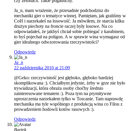
czy żetonach. Takie pogaduchy.
Ja_n, mam wrażenie, że przesadnie podchodzisz do
mechaniki gier o tematyce winnej. Pamiętam, jak graliśmy w
CoH i narzekałeś na losowość. Ja mówiłem, że starcia kilku
drużyn piechoty na froncie raczej były losowe. Na co
odpowiadałeś, że jakbyś chciał sobie pobiegać z karabinem,
to byś pojechał na poligon. A w sprawie wina wymagasz od
gier idealnego odwzorowania rzeczywistości?
Odpowiedz
Ja_n
22 października 2010 at 21:09
@Geko: rzeczywistość jest głęboko, głęboko bardziej
skomplikowana :). Chciałbym jedynie, żeby w grze nie było
trywializacji, która obraża osoby choćby średnio
zainteresowane tematem :). Poza tym na prymitywne
uproszczenia narzekałem tylko w Toscanie. Tam naprawdę
mechanika ma tyle wspólnego z produkcją wina co Filou z
prowadzeniem hodowli kotów rasowych :).
Odpowiedz
Bartek