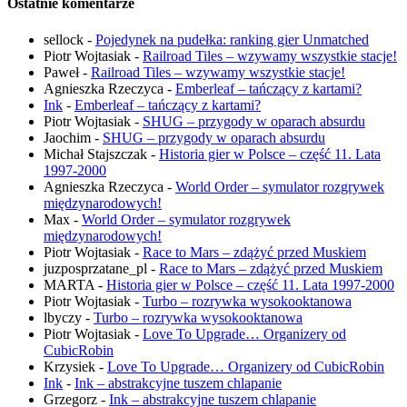
Ostatnie komentarze
sellock
-
Pojedynek na pudełka: ranking gier Unmatched
Piotr Wojtasiak
-
Railroad Tiles – wzywamy wszystkie stacje!
Paweł
-
Railroad Tiles – wzywamy wszystkie stacje!
Agnieszka Rzeczyca
-
Emberleaf – tańczący z kartami?
Ink
-
Emberleaf – tańczący z kartami?
Piotr Wojtasiak
-
SHUG – przygody w oparach absurdu
Jaochim
-
SHUG – przygody w oparach absurdu
Michał Stajszczak
-
Historia gier w Polsce – część 11. Lata
1997-2000
Agnieszka Rzeczyca
-
World Order – symulator rozgrywek
międzynarodowych!
Max
-
World Order – symulator rozgrywek
międzynarodowych!
Piotr Wojtasiak
-
Race to Mars – zdążyć przed Muskiem
juzposprzatane_pl
-
Race to Mars – zdążyć przed Muskiem
MARTA
-
Historia gier w Polsce – część 11. Lata 1997-2000
Piotr Wojtasiak
-
Turbo – rozrywka wysokooktanowa
lbyczy
-
Turbo – rozrywka wysokooktanowa
Piotr Wojtasiak
-
Love To Upgrade… Organizery od
CubicRobin
Krzysiek
-
Love To Upgrade… Organizery od CubicRobin
Ink
-
Ink – abstrakcyjne tuszem chlapanie
Grzegorz
-
Ink – abstrakcyjne tuszem chlapanie