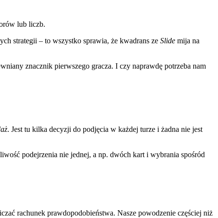
orów lub liczb.
ych strategii – to wszystko sprawia, że kwadrans ze
Slide
mija na
rewniany znacznik pierwszego gracza. I czy naprawdę potrzeba nam
daż
. Jest tu kilka decyzji do podjęcia w każdej turze i żadna nie jest
wość podejrzenia nie jednej, a np. dwóch kart i wybrania spośród
liczać rachunek prawdopodobieństwa. Nasze powodzenie częściej niż