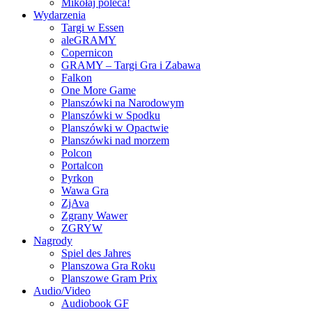
Mikołaj poleca!
Wydarzenia
Targi w Essen
aleGRAMY
Copernicon
GRAMY – Targi Gra i Zabawa
Falkon
One More Game
Planszówki na Narodowym
Planszówki w Spodku
Planszówki w Opactwie
Planszówki nad morzem
Polcon
Portalcon
Pyrkon
Wawa Gra
ZjAva
Zgrany Wawer
ZGRYW
Nagrody
Spiel des Jahres
Planszowa Gra Roku
Planszowe Gram Prix
Audio/Video
Audiobook GF