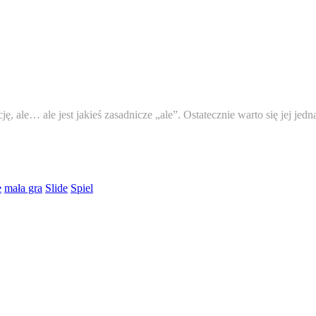
, ale… ale jest jakieś zasadnicze „ale”. Ostatecznie warto się jej jedn
e
mała gra
Slide
Spiel