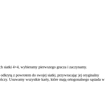
nich siatki 4×4, wybieramy pierwszego gracza i zaczynamy.
dkrytą z powrotem do swojej siatki, przywracając jej oryginalny
ończy. Usuwamy wszystkie karty, które mają ortogonalnego sąsiada w