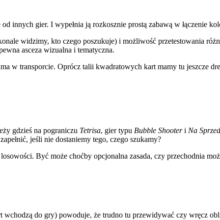
d innych gier. I wypełnia ją rozkosznie prostą zabawą w łączenie kol
konale widzimy, kto czego poszukuje) i możliwość przetestowania różn
pewna asceza wizualna i tematyczna.
ama w transporcie. Oprócz talii kwadratowych kart mamy tu jeszcze d
eży gdzieś na pograniczu
Tetrisa
, gier typu
Bubble Shooter
i
Na Sprze
zapełnić, jeśli nie dostaniemy tego, czego szukamy?
 losowości. Być może choćby opcjonalna zasada, czy przechodnia możli
art wchodzą do gry) powoduje, że trudno tu przewidywać czy wręcz ob