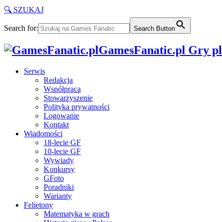
🔍 SZUKAJ
Search for:
Search Button
GamesFanatic.pl Gry pla
Serwis
Redakcja
Współpraca
Stowarzyszenie
Polityka prywatności
Logowanie
Kontakt
Wiadomości
18-lecie GF
10-lecie GF
Wywiady
Konkursy
GFoto
Poradniki
Warianty
Felietony
Matematyka w grach