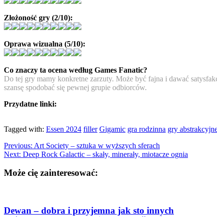
Złożoność gry (2/10):
Oprawa wizualna (5/10):
Co znaczy ta ocena według Games Fanatic?
Do tej gry mamy konkretne zarzuty. Może być fajna i dawać satysfakcję
szansę spodobać się pewnej grupie odbiorców.
Przydatne linki:
Tagged with:
Essen 2024
filler
Gigamic
gra rodzinna
gry abstrakcyjn
Previous:
Art Society – sztuka w wyższych sferach
Next:
Deep Rock Galactic – skały, minerały, miotacze ognia
Może cię zainteresować:
Dewan – dobra i przyjemna jak sto innych