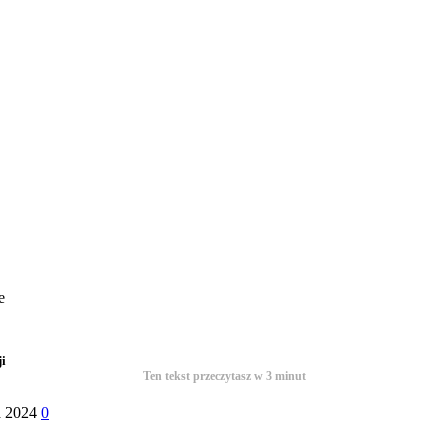
e
i
Ten tekst przeczytasz w
3
minut
a 2024
0