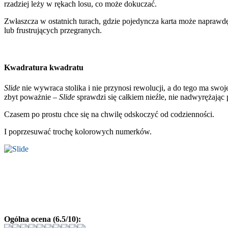
rzadziej leży w rękach losu, co może dokuczać.
Zwłaszcza w ostatnich turach, gdzie pojedyncza karta może napra
lub frustrujących przegranych.
Kwadratura kwadratu
Slide
nie wywraca stolika i nie przynosi rewolucji, a do tego ma swo
zbyt poważnie –
Slide
sprawdzi się całkiem nieźle, nie nadwyrężając
Czasem po prostu chce się na chwilę odskoczyć od codzienności.
I poprzesuwać trochę kolorowych numerków.
Ogólna ocena (6.5/10):