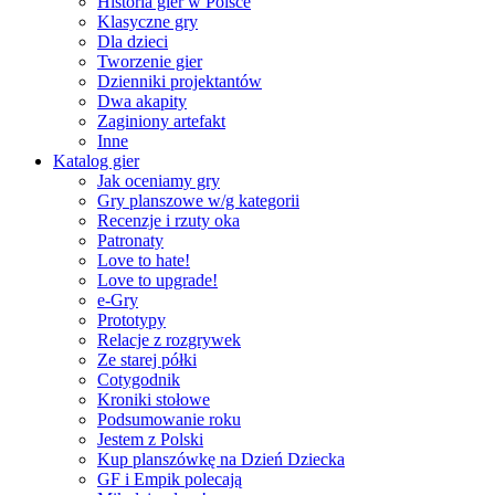
Historia gier w Polsce
Klasyczne gry
Dla dzieci
Tworzenie gier
Dzienniki projektantów
Dwa akapity
Zaginiony artefakt
Inne
Katalog gier
Jak oceniamy gry
Gry planszowe w/g kategorii
Recenzje i rzuty oka
Patronaty
Love to hate!
Love to upgrade!
e-Gry
Prototypy
Relacje z rozgrywek
Ze starej półki
Cotygodnik
Kroniki stołowe
Podsumowanie roku
Jestem z Polski
Kup planszówkę na Dzień Dziecka
GF i Empik polecają