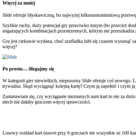
Więcej za mniej
Slide
oferuje błyskawiczną, bo najwyżej kilkunastominutową przerwę o
Szybkie ruchy, duży potencjał gry przeciwko innym (bo przecież dos
angażujących kombinacjach przestrzennych, którym nie przeszkadza 
Gra jest ciekawie wydana, choć szufladka lubi się czasem wysunąć s
więcej?
Po prostu… ślizgajmy się
W kategorii gier niewielkich, niepozorny
Slide
oferuje coś nowego. L
trywialna. Skąd wyciągnąć kolejną kartę? Czym ją zapełnić i czym ją 
Zastanawiam się, czy wyciąganie nieznanych nam kart to nie za dużo
niech nie dałaby graczom więcej sprawczości.
Losowy rozkład kart (nawet przy 6 graczach nie wszystkie ze 100 k