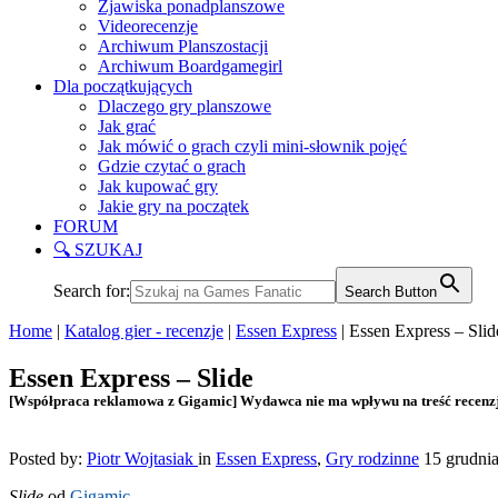
Zjawiska ponadplanszowe
Videorecenzje
Archiwum Planszostacji
Archiwum Boardgamegirl
Dla początkujących
Dlaczego gry planszowe
Jak grać
Jak mówić o grach czyli mini-słownik pojęć
Gdzie czytać o grach
Jak kupować gry
Jakie gry na początek
FORUM
🔍 SZUKAJ
Search for:
Search Button
Home
|
Katalog gier - recenzje
|
Essen Express
|
Essen Express – Slid
Essen Express – Slide
[Współpraca reklamowa z Gigamic] Wydawca nie ma wpływu na treść recenzj
Posted by:
Piotr Wojtasiak
in
Essen Express
,
Gry rodzinne
15 grudni
Slide
od
Gigamic
.