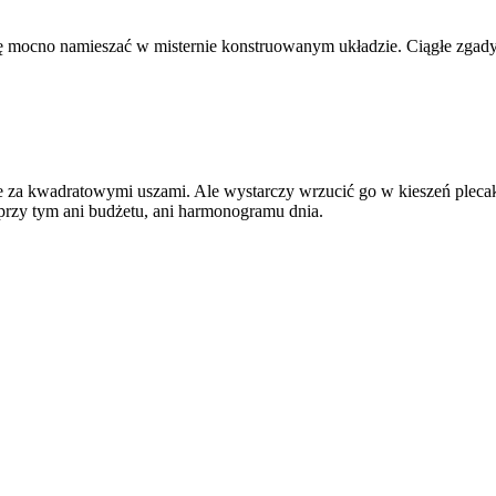
wdę mocno namieszać w misternie konstruowanym układzie. Ciągłe zg
je za kwadratowymi uszami. Ale wystarczy wrzucić go w kieszeń pleca
 przy tym ani budżetu, ani harmonogramu dnia.