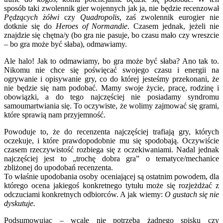
sposób taki zwolennik gier wojennych jak ja, nie będzie recenzował
Pędzących żółwi
czy
Quadropolis
, zaś zwolennik eurogier nie
dotknie się do
Heroes of Normandie
. Czasem jednak, jeżeli nie
znajdzie się chętna/y (bo gra nie pasuje, bo czasu mało czy wreszcie
– bo gra może być słaba), odmawiamy.
Ale halo! Jak to odmawiamy, bo gra może być słaba? Ano tak to.
Nikomu nie chce się poświęcać swojego czasu i energii na
ogrywanie i opisywanie gry, co do której jesteśmy przekonani, że
nie będzie się nam podobać. Mamy swoje życie, pracę, rodzinę i
obowiązki, a do tego najczęściej nie posiadamy syndromu
samoumartwiania się. To oczywiste, że wolimy zajmować się grami,
które sprawią nam przyjemność.
Powoduje to, że do recenzenta najczęściej trafiają gry, których
oczekuje, i które prawdopodobnie mu się spodobają. Oczywiście
czasem rzeczywistość rozbiega się z oczekiwaniami. Nadal jednak
najczęściej jest to „trochę dobra gra” o tematyce/mechanice
zbliżonej do upodobań recenzenta.
To właśnie upodobania osoby oceniającej są ostatnim powodem, dla
którego ocena jakiegoś konkretnego tytułu może się rozjeżdżać z
odczuciami konkretnych odbiorców. A jak wiemy:
O gustach się nie
dyskutuje.
Podsumowując – wcale nie potrzeba żadnego spisku czy