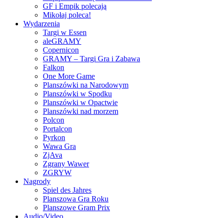
GF i Empik polecają
Mikołaj poleca!
Wydarzenia
Targi w Essen
aleGRAMY
Copernicon
GRAMY – Targi Gra i Zabawa
Falkon
One More Game
Planszówki na Narodowym
Planszówki w Spodku
Planszówki w Opactwie
Planszówki nad morzem
Polcon
Portalcon
Pyrkon
Wawa Gra
ZjAva
Zgrany Wawer
ZGRYW
Nagrody
Spiel des Jahres
Planszowa Gra Roku
Planszowe Gram Prix
Audio/Video