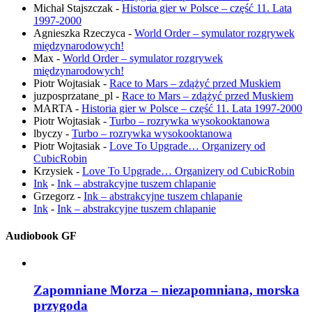
Michał Stajszczak
-
Historia gier w Polsce – część 11. Lata
1997-2000
Agnieszka Rzeczyca
-
World Order – symulator rozgrywek
międzynarodowych!
Max
-
World Order – symulator rozgrywek
międzynarodowych!
Piotr Wojtasiak
-
Race to Mars – zdążyć przed Muskiem
juzposprzatane_pl
-
Race to Mars – zdążyć przed Muskiem
MARTA
-
Historia gier w Polsce – część 11. Lata 1997-2000
Piotr Wojtasiak
-
Turbo – rozrywka wysokooktanowa
lbyczy
-
Turbo – rozrywka wysokooktanowa
Piotr Wojtasiak
-
Love To Upgrade… Organizery od
CubicRobin
Krzysiek
-
Love To Upgrade… Organizery od CubicRobin
Ink
-
Ink – abstrakcyjne tuszem chlapanie
Grzegorz
-
Ink – abstrakcyjne tuszem chlapanie
Ink
-
Ink – abstrakcyjne tuszem chlapanie
Audiobook GF
Zapomniane Morza – niezapomniana, morska
przygoda