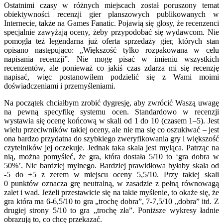
Ostatnimi czasy w różnych miejscach został poruszony temat
obiektywności recenzji gier planszowych publikowanych w
Internecie, także na Games Fanatic. Pojawią się głosy, że recenzenci
specjalnie zawyżają oceny, żeby przypodobać się wydawcom. Nie
pomogła też legendarna już oferta sprzedaży gier, których stan
opisano następująco: „Większość tylko rozpakowana w celu
napisania recenzji”. Nie mogę pisać w imieniu wszystkich
recenzentów, ale ponieważ co jakiś czas zdarza mi się recenzję
napisać, więc postanowiłem podzielić się z Wami moimi
doświadczeniami i przemyśleniami.
Na początek chciałbym zrobić dygresję, aby zwrócić Waszą uwagę
na pewną specyfikę systemu ocen. Standardowo w recenzji
wystawia się ocenę końcową w skali od 1 do 10 (czasem 1–5). Jest
wielu przeciwników takiej oceny, ale nie ma się co oszukiwać – jest
ona bardzo przydatna do szybkiego zweryfikowania gry i większość
czytelników jej oczekuje. Jednak taka skala jest myląca. Patrząc na
nią, można pomyśleć, że gra, która dostała 5/10 to ‘gra dobra w
50%’. Nic bardziej mylnego. Bardziej prawidłowa byłaby skala od
-5 do +5 z zerem w miejscu oceny 5,5/10. Przy takiej skali
0 punktów oznacza grę neutralną, w zasadzie z pełną równowagą
zalet i wad. Jeżeli przestawicie się na takie myślenie, to okaże się, że
gra która ma 6-6,5/10 to gra „trochę dobra”, 7-7,5/10 „dobra” itd. Z
drugiej strony 5/10 to gra „trochę zła”. Poniższe wykresy ładnie
obrazują to, co chcę przekazać.