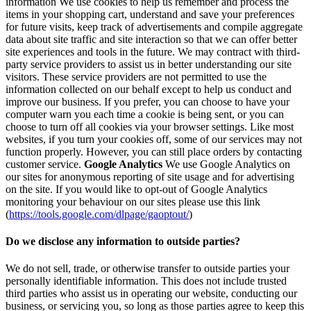
information We use cookies to help us remember and process the
items in your shopping cart, understand and save your preferences
for future visits, keep track of advertisements and compile aggregate
data about site traffic and site interaction so that we can offer better
site experiences and tools in the future. We may contract with third-
party service providers to assist us in better understanding our site
visitors. These service providers are not permitted to use the
information collected on our behalf except to help us conduct and
improve our business. If you prefer, you can choose to have your
computer warn you each time a cookie is being sent, or you can
choose to turn off all cookies via your browser settings. Like most
websites, if you turn your cookies off, some of our services may not
function properly. However, you can still place orders by contacting
customer service.
Google Analytics
We use Google Analytics on
our sites for anonymous reporting of site usage and for advertising
on the site. If you would like to opt-out of Google Analytics
monitoring your behaviour on our sites please use this link
(
https://tools.google.com/dlpage/gaoptout/
)
Do we disclose any information to outside parties?
We do not sell, trade, or otherwise transfer to outside parties your
personally identifiable information. This does not include trusted
third parties who assist us in operating our website, conducting our
business, or servicing you, so long as those parties agree to keep this