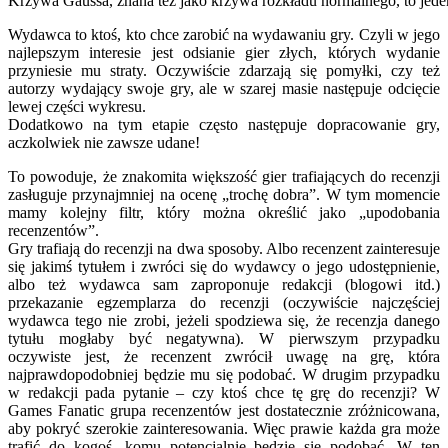
Krzywa Gaussa, znana też jako krzywa rozkładu normalnego, to jede
Wydawca to ktoś, kto chce zarobić na wydawaniu gry. Czyli w jego
najlepszym interesie jest odsianie gier złych, których wydanie
przyniesie mu straty. Oczywiście zdarzają się pomyłki, czy też
autorzy wydający swoje gry, ale w szarej masie następuje odcięcie
lewej części wykresu.
Dodatkowo na tym etapie często następuje dopracowanie gry,
aczkolwiek nie zawsze udane!
To powoduje, że znakomita większość gier trafiających do recenzji
zasługuje przynajmniej na ocenę „trochę dobra”. W tym momencie
mamy kolejny filtr, który można określić jako „upodobania
recenzentów”.
Gry trafiają do recenzji na dwa sposoby. Albo recenzent zainteresuje
się jakimś tytułem i zwróci się do wydawcy o jego udostępnienie,
albo też wydawca sam zaproponuje redakcji (blogowi itd.)
przekazanie egzemplarza do recenzji (oczywiście najczęściej
wydawca tego nie zrobi, jeżeli spodziewa się, że recenzja danego
tytułu mogłaby być negatywna). W pierwszym przypadku
oczywiste jest, że recenzent zwrócił uwagę na grę, która
najprawdopodobniej będzie mu się podobać. W drugim przypadku
w redakcji pada pytanie – czy ktoś chce tę grę do recenzji? W
Games Fanatic grupa recenzentów jest dostatecznie zróżnicowana,
aby pokryć szerokie zainteresowania. Więc prawie każda gra może
trafić do kogoś, komu potencjalnie będzie się podobać. W ten