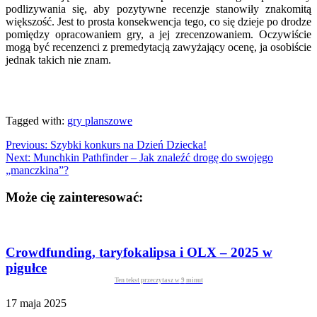
podlizywania się, aby pozytywne recenzje stanowiły znakomitą
większość. Jest to prosta konsekwencja tego, co się dzieje po drodze
pomiędzy opracowaniem gry, a jej zrecenzowaniem. Oczywiście
mogą być recenzenci z premedytacją zawyżający ocenę, ja osobiście
jednak takich nie znam.
Tagged with:
gry planszowe
Previous:
Szybki konkurs na Dzień Dziecka!
Next:
Munchkin Pathfinder – Jak znaleźć drogę do swojego
„manczkina”?
Może cię zainteresować:
Crowdfunding, taryfokalipsa i OLX – 2025 w
pigułce
Ten tekst przeczytasz w
9
minut
17 maja 2025