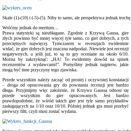
Skale (1)-(10) i (-5)-(5). Niby to samo, ale perspektywa jednak trochę
Wróćmy jednak do meritum…
Prawa statystyki są nieubłagane. Zgodnie z Krzywą Gausa, gier
złych powinno być mniej więcej tyle samo, co gier dobrych, a tych
przeciętnych najwięcej. Tymczasem w recenzjach ewidentnie
widać, że gier dobrych jest znaczna nadpodaż. Niewiele jest recenzji
negatywnych, a jeśli już, to są to gry oceniane na około 6/10.
Można by zakrzyknąć: „HA! To ewidentny dowód na spisek
recenzentów z wydawcami!”. Pomyślmy jednak najpierw, jakie
mogą być inne przyczyny tego zjawiska.
Przede wszystkim należy zacząć od prostej i oczywistej konstatacji
– droga od opracowania gry do powstania recenzji jest bardzo
długa. Przyjmijmy więc założenie, że Krzywa Gaussa odnosi się
przede wszystkim do gier opracowanych. Jest bardzo
prawdopodobne, że wśród takich gier jest tyle samo przykładów
zasługujących na 1/10 oraz 10/10. Później jednak gra musi przebyć
pierwszy filtr, czyli musi zostać wydana.