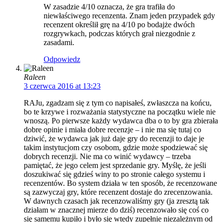
W zasadzie 4/10 oznacza, że gra trafiła do
niewłaściwego recenzenta. Znam jeden przypadek gdy
recenzent określił grę na 4/10 po bodajże dwóch
rozgrywkach, podczas których grał niezgodnie z
zasadami.
Odpowiedz
Raleen
3 czerwca 2016 at 13:23
RAJu, zgadzam się z tym co napisałeś, zwłaszcza na końcu,
bo te krzywe i rozważania statystyczne na początku wiele nie
wnoszą. Po pierwsze każdy wydawca dba o to by gra zbierała
dobre opinie i miała dobre recenzje – i nie ma się tutaj co
dziwić, że wydawca jak już daje gry do recenzji to daje je
takim instytucjom czy osobom, gdzie może spodziewać się
dobrych recenzji. Nie ma co winić wydawcy – trzeba
pamiętać, że jego celem jest sprzedanie gry. Myślę, że jeśli
doszukiwać się gdzieś winy to po stronie całego systemu i
recenzentów. Bo system działa w ten sposób, że recenzowane
są zazwyczaj gry, które recenzent dostaje do zrecenzowania.
W dawnych czasach jak recenzowaliśmy gry (ja zresztą tak
działam w znacznej mierze do dziś) recenzowało się coś co
się samemu kupiło i było się wtedy zupełnie niezależnym od