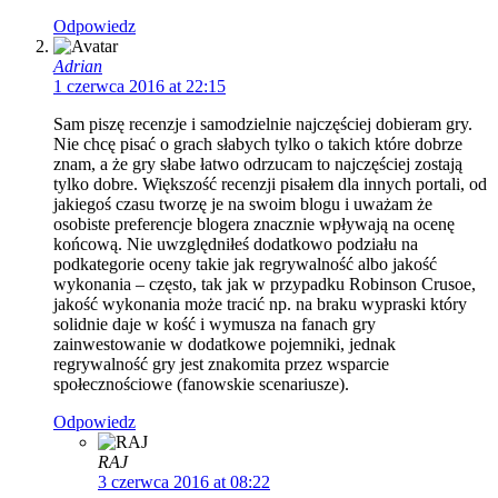
Odpowiedz
Adrian
1 czerwca 2016 at 22:15
Sam piszę recenzje i samodzielnie najczęściej dobieram gry.
Nie chcę pisać o grach słabych tylko o takich które dobrze
znam, a że gry słabe łatwo odrzucam to najczęściej zostają
tylko dobre. Większość recenzji pisałem dla innych portali, od
jakiegoś czasu tworzę je na swoim blogu i uważam że
osobiste preferencje blogera znacznie wpływają na ocenę
końcową. Nie uwzględniłeś dodatkowo podziału na
podkategorie oceny takie jak regrywalność albo jakość
wykonania – często, tak jak w przypadku Robinson Crusoe,
jakość wykonania może tracić np. na braku wypraski który
solidnie daje w kość i wymusza na fanach gry
zainwestowanie w dodatkowe pojemniki, jednak
regrywalność gry jest znakomita przez wsparcie
społecznościowe (fanowskie scenariusze).
Odpowiedz
RAJ
3 czerwca 2016 at 08:22