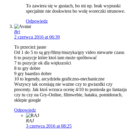
To zawiera się w gustach, bo mi np. brak wypraski
specjalnie nie doskwiera bo wolę woreczki strunowe.
Odpowiedz
Bri
2 czerwca 2016 at 06:39
To przecież jasne
Od 1 do 5 to są gry/filmy/muzyka/gry video niewarte czasu
6 to pozycje które ktoś tam może spróbować
7 to pozycje ok dla większości
8 to gry dobre
9 gry baardzo dobre
10 to legendy, arcydzieła graficzno-mechaniczne
Wszyscy tak oceniają nie ważne czy to gwiazdki czy
procenty. Jak ktoś wrzuca ocenę 4/10 to poniosła go fantazja
czy tu czy na Gry-Online, filmwebie, hataku, pomidorach,
sklepie google
Odpowiedz
RAJ
3 czerwca 2016 at 08:25