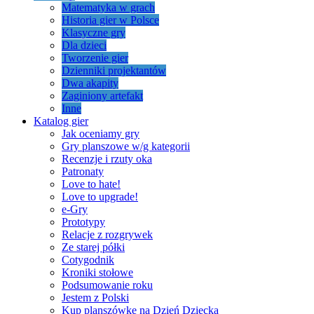
Matematyka w grach
Historia gier w Polsce
Klasyczne gry
Dla dzieci
Tworzenie gier
Dzienniki projektantów
Dwa akapity
Zaginiony artefakt
Inne
Katalog gier
Jak oceniamy gry
Gry planszowe w/g kategorii
Recenzje i rzuty oka
Patronaty
Love to hate!
Love to upgrade!
e-Gry
Prototypy
Relacje z rozgrywek
Ze starej półki
Cotygodnik
Kroniki stołowe
Podsumowanie roku
Jestem z Polski
Kup planszówkę na Dzień Dziecka