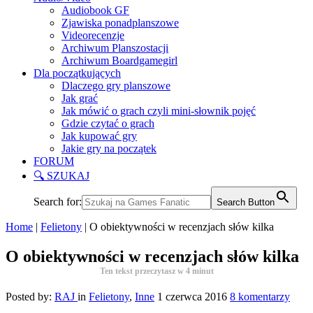
Audiobook GF
Zjawiska ponadplanszowe
Videorecenzje
Archiwum Planszostacji
Archiwum Boardgamegirl
Dla początkujących
Dlaczego gry planszowe
Jak grać
Jak mówić o grach czyli mini-słownik pojęć
Gdzie czytać o grach
Jak kupować gry
Jakie gry na początek
FORUM
🔍 SZUKAJ
Search for:
Search Button
Home
|
Felietony
|
O obiektywności w recenzjach słów kilka
O obiektywności w recenzjach słów kilka
Ten tekst przeczytasz w
4
minut
Posted by:
RAJ
in
Felietony
,
Inne
1 czerwca 2016
8 komentarzy