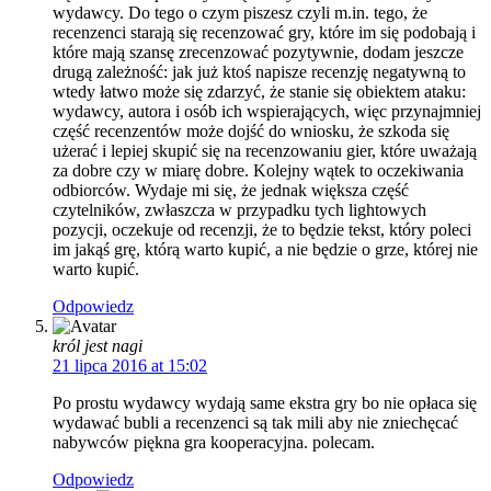
wydawcy. Do tego o czym piszesz czyli m.in. tego, że
recenzenci starają się recenzować gry, które im się podobają i
które mają szansę zrecenzować pozytywnie, dodam jeszcze
drugą zależność: jak już ktoś napisze recenzję negatywną to
wtedy łatwo może się zdarzyć, że stanie się obiektem ataku:
wydawcy, autora i osób ich wspierających, więc przynajmniej
część recenzentów może dojść do wniosku, że szkoda się
użerać i lepiej skupić się na recenzowaniu gier, które uważają
za dobre czy w miarę dobre. Kolejny wątek to oczekiwania
odbiorców. Wydaje mi się, że jednak większa część
czytelników, zwłaszcza w przypadku tych lightowych
pozycji, oczekuje od recenzji, że to będzie tekst, który poleci
im jakąś grę, którą warto kupić, a nie będzie o grze, której nie
warto kupić.
Odpowiedz
król jest nagi
21 lipca 2016 at 15:02
Po prostu wydawcy wydają same ekstra gry bo nie opłaca się
wydawać bubli a recenzenci są tak mili aby nie zniechęcać
nabywców piękna gra kooperacyjna. polecam.
Odpowiedz