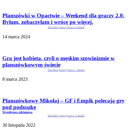
Planszówki w Opactwie – Weekend dla graczy 2.0.
Byłam, zobaczyłam i wrócę po więcej.
Ten tekst przeczytasz w
4
minut
14 marca 2024
Gra jest kobietą, czyli o męskim szowinizmie w
planszówkowym świecie
Ten tekst przeczytasz w
7
minut
8 marca 2023
Planszówkowy Mikołaj – GF i Empik polecają gry
pod poduszkę
Współpraca reklamowa
Ten tekst przeczytasz w
5
minut
30 listopada 2022