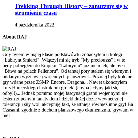
Trekking Through History – zanurzmy się w
strumieniu czasu
4 października 2022
About RAJ
Gdy byłem w piątej klasie podstawówki zobaczyłem u kolegi
"Labirynt Śmierci". Włączył mi się tryb "My preciousss" i w te
pędy pobiegłem do Empiku. "Labiryntu" już nie mieli, ale była
"Bitwa na polach Pellenoru". Od tamtej pory stałem się wiernym i
oddanym wyznawcą wojennych planszówek. Później były kolejne
gry wdane przez ZSMP, Encore, Dragona... Nawet ukończyłem
kurs Harcerskiego instruktora groteki (chyba jedyny jaki się
odbył!)... Jednak pomimo mojej fascynacji grami wojennymi nie
jestem zupełnym fanatykiem i dzięki dużej dozie wewnętrznej
tolerancji i siły woli akceptuję fakt, że istnieją również inne gry! Ba!
Czasami, zgodnie z duchem planszowego ekumenizmu, grywam w
nie!