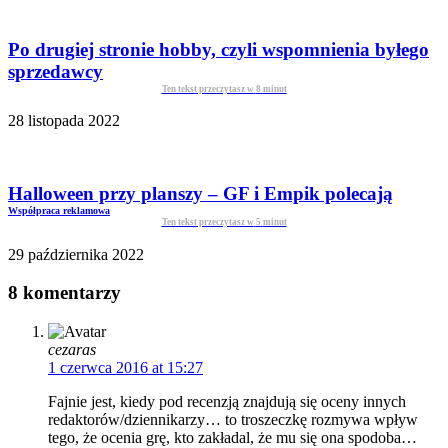
Po drugiej stronie hobby, czyli wspomnienia byłego
sprzedawcy
Ten tekst przeczytasz w
8
minut
28 listopada 2022
Halloween przy planszy – GF i Empik polecają
Współpraca reklamowa
Ten tekst przeczytasz w
5
minut
29 października 2022
8 komentarzy
cezaras
1 czerwca 2016 at 15:27
Fajnie jest, kiedy pod recenzją znajdują się oceny innych
redaktorów/dziennikarzy… to troszeczkę rozmywa wpływ
tego, że ocenia grę, kto zakładal, że mu się ona spodoba…