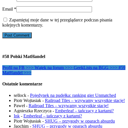
Email
*
Zapamiętaj moje dane w tej przeglądarce podczas pisania
kolejnych komentarzy.
#58 Polski MatHandel
Profil na FB >>>
Wątek na forum >>>
GeekLists na BGG >>>
#59
MatHandel >>>
Ostatnie komentarze
sellock
-
Pojedynek na pudełka: ranking gier Unmatched
Piotr Wojtasiak
-
Railroad Tiles – wzywamy wszystkie stacje!
Paweł
-
Railroad Tiles – wzywamy wszystkie stacje!
Agnieszka Rzeczyca
-
Emberleaf – tańczący z kartami?
Ink
-
Emberleaf – tańczący z kartami?
Piotr Wojtasiak
-
SHUG – przygody w oparach absurdu
Jaochim
-
SHUG – przygody w oparach absurdu