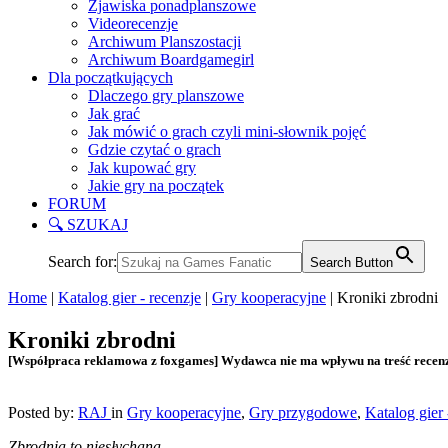
Zjawiska ponadplanszowe
Videorecenzje
Archiwum Planszostacji
Archiwum Boardgamegirl
Dla początkujących
Dlaczego gry planszowe
Jak grać
Jak mówić o grach czyli mini-słownik pojęć
Gdzie czytać o grach
Jak kupować gry
Jakie gry na początek
FORUM
🔍 SZUKAJ
Search for:
Search Button
Home
|
Katalog gier - recenzje
|
Gry kooperacyjne
|
Kroniki zbrodni
Kroniki zbrodni
[Współpraca reklamowa z foxgames] Wydawca nie ma wpływu na treść recenz
Posted by:
RAJ
in
Gry kooperacyjne
,
Gry przygodowe
,
Katalog gier 
Zbrodnia to niesłychana,