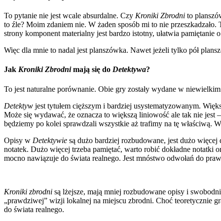
To pytanie nie jest wcale absurdalne. Czy
Kroniki Zbrodni
to planszó
to źle? Moim zdaniem nie. W żaden sposób mi to nie przeszkadzało. 
strony komponent materialny jest bardzo istotny, ułatwia pamiętanie
Więc dla mnie to nadal jest planszówka. Nawet jeżeli tylko pół pla
Jak
Kroniki Zbrodni
mają się do
Detektywa
?
To jest naturalne porównanie. Obie gry zostały wydane w niewielkim o
Detektyw
jest tytułem cięższym i bardziej usystematyzowanym. Większ
Może się wydawać, że oznacza to większą liniowość ale tak nie jest
będziemy po kolei sprawdzali wszystkie aż trafimy na tę właściwą. Wi
Opisy w
Detektywie
są dużo bardziej rozbudowane, jest dużo więcej 
notatek. Dużo więcej trzeba pamiętać, warto robić dokładne notatki 
mocno nawiązuje do świata realnego. Jest mnóstwo odwołań do prawdz
Kroniki zbrodni
są lżejsze, mają mniej rozbudowane opisy i swobodni
„prawdziwej” wizji lokalnej na miejscu zbrodni. Choć teoretycznie g
do świata realnego.