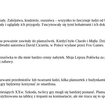
ały. Zabójstwa, kradzieże, oszustwa – wszystko to fascynuje ludzi od 
ły i oglądały ich przygody. Fascynowały się tymi bohaterami i ich dok
na poważnie zawitały do planszówek. Kiedyś było
Cluedo
i
Mafia
. Dzi
Zbrodni
autorstwa David Cicurela, w Polsce wydane przez Fox Games. W
anszówka to dla mnie bardzo cenny nabytek. Moja Lepsza Połówka za p
j zabawy.
nazwami przedmiotów lub twarzami ludzi, kilka planszetek z budynkami
gry będziemy korzystać ze smartfona.
mdziesiątych XXw. Szkoda, twórcy gry mogli się bardziej postarać. Pla
tylizowana na tablicę z tropami na komisariacie, ale nie rzuca się to sp