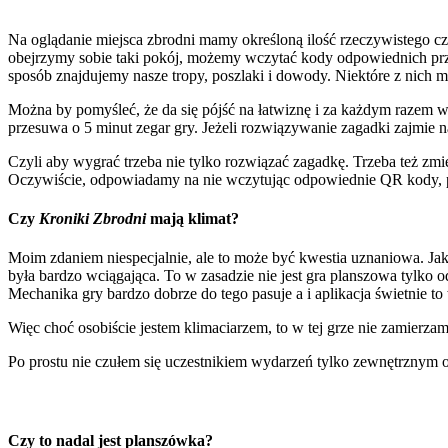
Na oglądanie miejsca zbrodni mamy określoną ilość rzeczywistego cz
obejrzymy sobie taki pokój, możemy wczytać kody odpowiednich prze
sposób znajdujemy nasze tropy, poszlaki i dowody. Niektóre z nich 
Można by pomyśleć, że da się pójść na łatwiznę i za każdym razem w
przesuwa o 5 minut zegar gry. Jeżeli rozwiązywanie zagadki zajmie n
Czyli aby wygrać trzeba nie tylko rozwiązać zagadkę. Trzeba też zmi
Oczywiście, odpowiadamy na nie wczytując odpowiednie QR kody, po
Czy
Kroniki Zbrodni
mają klimat?
Moim zdaniem niespecjalnie, ale to może być kwestia uznaniowa. Ja
była bardzo wciągająca. To w zasadzie nie jest gra planszowa tylko 
Mechanika gry bardzo dobrze do tego pasuje a i aplikacja świetnie to
Więc choć osobiście jestem klimaciarzem, to w tej grze nie zamierzam
Po prostu nie czułem się uczestnikiem wydarzeń tylko zewnętrznym o
Czy to nadal jest planszówka?