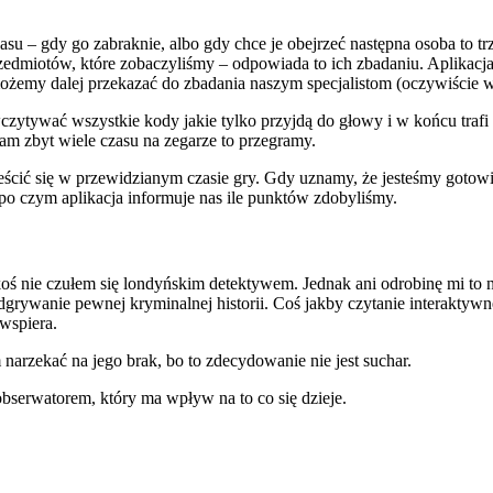
asu – gdy go zabraknie, albo gdy chce je obejrzeć następna osoba to 
dmiotów, które zobaczyliśmy – odpowiada to ich zbadaniu. Aplikacja 
możemy dalej przekazać do zbadania naszym specjalistom (oczywiście w
czytywać wszystkie kody jakie tylko przyjdą do głowy i w końcu trafi
am zbyt wiele czasu na zegarze to przegramy.
eścić się w przewidzianym czasie gry. Gdy uznamy, że jesteśmy gotowi
 czym aplikacja informuje nas ile punktów zdobyliśmy.
koś nie czułem się londyńskim detektywem. Jednak ani odrobinę mi to
odgrywanie pewnej kryminalnej historii. Coś jakby czytanie interaktyw
 wspiera.
 narzekać na jego brak, bo to zdecydowanie nie jest suchar.
bserwatorem, który ma wpływ na to co się dzieje.