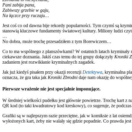
Pani zabija pana,
Zabiwszy grzebie w gaju,
Na łączce przy ruczaju…
Jest coś co od dawna bije rekordy popularności. Tym czymś są krymin
stanowią kluczowe fundamenty światowej kultury. Miliony ludzi czyta
…
No dobra, może trochę przesadziłem z tym Borewiczem…
Co to ma wspólnego z planszówkami? W ostatnich latach kryminały 
ciekawsze doznania. Jakiś czas temu do tej grupy dołączyły
Kroniki 
zadaniem jest rozwikłanie kryminalnych zagadek.
Jak już kiedyś pisałem przy okazji recenzji
Detektywa
, kryminalna pl
oznacza, że gra taka jak
Kroniki Zbrodni
daje nam okazję do wspólne
Pierwsze wrażenie nie jest specjalnie imponujące.
W średniej wielkości pudełku jest głównie powietrze. Trochę kart z 
QR kod (to taki kwadratowy kod kreskowy), co sugeruje, że podczas 
Grafiki są w najlepszym razie przeciętne, jak w komiksie z lat osie
wyłożonych kart, żeby nie walały się gdzie popadnie. Co prawda jest s