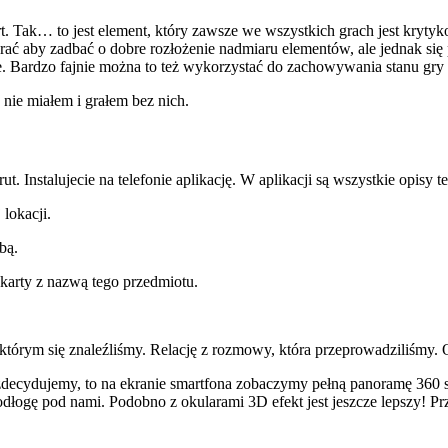
ert. Tak… to jest element, który zawsze we wszystkich grach jest kry
rać aby zadbać o dobre rozłożenie nadmiaru elementów, ale jednak się p
ie. Bardzo fajnie można to też wykorzystać do zachowywania stanu gry 
 nie miałem i grałem bez nich.
t. Instalujecie na telefonie aplikację. W aplikacji są wszystkie opisy teg
 lokacji.
bą.
 karty z nazwą tego przedmiotu.
którym się znaleźliśmy. Relację z rozmowy, która przeprowadziliśmy. 
 zdecydujemy, to na ekranie smartfona zobaczymy pełną panoramę 360 st
odłogę pod nami. Podobno z okularami 3D efekt jest jeszcze lepszy! Pr