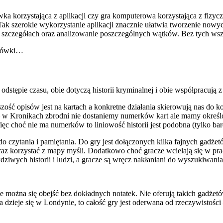
wka korzystająca z aplikacji czy gra komputerowa korzystająca z fi
Tak szerokie wykorzystanie aplikacji znacznie ułatwia tworzenie nowy
 o szczegółach oraz analizowanie poszczególnych wątków. Bez tych wszys
nszówki…
dstępie czasu, obie dotyczą historii kryminalnej i obie współpracują z
ość opisów jest na kartach a konkretne działania skierowują nas do ko
 – w Kronikach zbrodni nie dostaniemy numerków kart ale mamy określ
ęc choć nie ma numerków to liniowość historii jest podobna (tylko bard
do czytania i pamiętania. Do gry jest dołączonych kilka fajnych gadże
oraz korzystać z mapy myśli. Dodatkowo choć gracze wcielają się w pr
iwych historii i ludzi, a gracze są wręcz nakłaniani do wyszukiwani
e można się obejść bez dokładnych notatek. Nie oferują takich gadżet
ra dzieje się w Londynie, to całość gry jest oderwana od rzeczywistoś