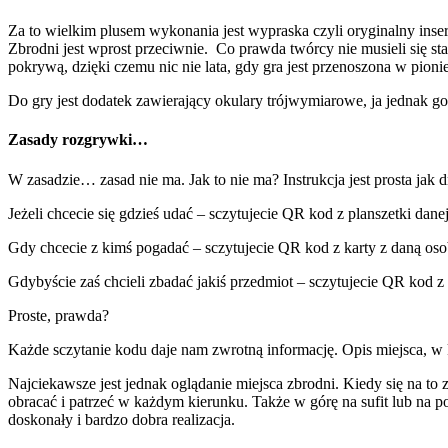
Za to wielkim plusem wykonania jest wypraska czyli oryginalny ins
Zbrodni jest wprost przeciwnie. Co prawda twórcy nie musieli się sta
pokrywą, dzięki czemu nic nie lata, gdy gra jest przenoszona w pion
Do gry jest dodatek zawierający okulary trójwymiarowe, ja jednak go
Zasady rozgrywki…
W zasadzie… zasad nie ma. Jak to nie ma? Instrukcja jest prosta jak dru
Jeżeli chcecie się gdzieś udać – sczytujecie QR kod z planszetki danej
Gdy chcecie z kimś pogadać – sczytujecie QR kod z karty z daną oso
Gdybyście zaś chcieli zbadać jakiś przedmiot – sczytujecie QR kod z
Proste, prawda?
Każde sczytanie kodu daje nam zwrotną informację. Opis miejsca, w 
Najciekawsze jest jednak oglądanie miejsca zbrodni. Kiedy się na to
obracać i patrzeć w każdym kierunku. Także w górę na sufit lub na p
doskonały i bardzo dobra realizacja.