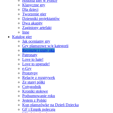
Historia gier w Polsce
Klasyczne gry
Dla dzieci
Tworzenie gier
Dzienniki projektantów
Dwa akapity
Zaginiony artefakt
Inne
Katalog gier
Jak oceniamy gry
Gry planszowe w/g kategorii
Recenzje i rzuty oka
Patronaty
Love to hate!
Love to upgrade!
e-Gry
Prototypy
Relacje z rozgrywek
Ze starej półki
Cotygodnik
Kroniki stołowe
Podsumowanie roku
Jestem z Polski
Kup planszówkę na Dzień Dziecka
GF i Empik polecają