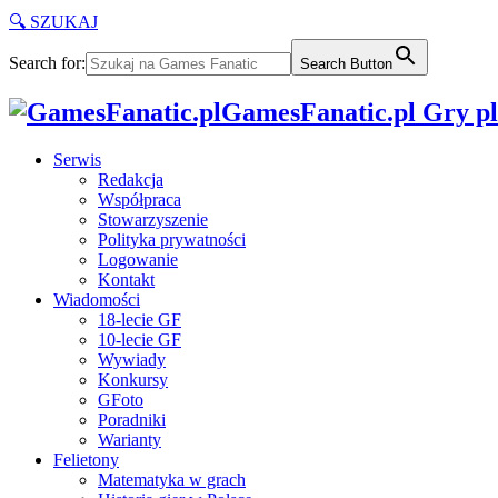
🔍 SZUKAJ
Search for:
Search Button
GamesFanatic.pl Gry pla
Serwis
Redakcja
Współpraca
Stowarzyszenie
Polityka prywatności
Logowanie
Kontakt
Wiadomości
18-lecie GF
10-lecie GF
Wywiady
Konkursy
GFoto
Poradniki
Warianty
Felietony
Matematyka w grach