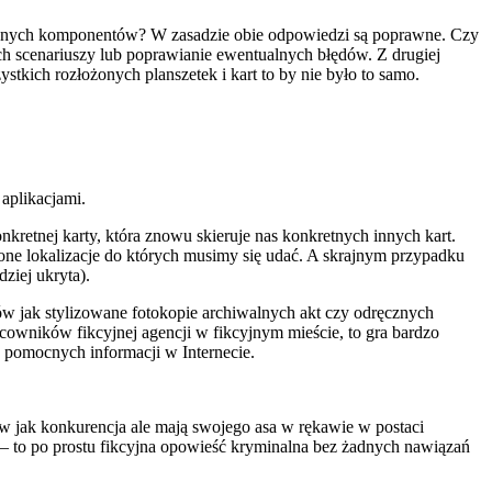
zycznych komponentów? W zasadzie obie odpowiedzi są poprawne. Czy
ch scenariuszy lub poprawianie ewentualnych błędów. Z drugiej
tkich rozłożonych planszetek i kart to by nie było to samo.
 aplikacjami.
nkretnej karty, która znowu skieruje nas konkretnych innych kart.
one lokalizacje do których musimy się udać. A skrajnym przypadku
ziej ukryta).
tów jak stylizowane fotokopie archiwalnych akt czy odręcznych
acowników fikcyjnej agencji w fikcyjnym mieście, to gra bardzo
a pomocnych informacji w Internecie.
ów jak konkurencja ale mają swojego asa w rękawie w postaci
ci – to po prostu fikcyjna opowieść kryminalna bez żadnych nawiązań