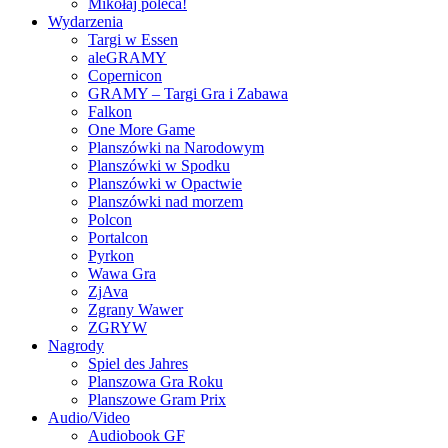
Mikołaj poleca!
Wydarzenia
Targi w Essen
aleGRAMY
Copernicon
GRAMY – Targi Gra i Zabawa
Falkon
One More Game
Planszówki na Narodowym
Planszówki w Spodku
Planszówki w Opactwie
Planszówki nad morzem
Polcon
Portalcon
Pyrkon
Wawa Gra
ZjAva
Zgrany Wawer
ZGRYW
Nagrody
Spiel des Jahres
Planszowa Gra Roku
Planszowe Gram Prix
Audio/Video
Audiobook GF