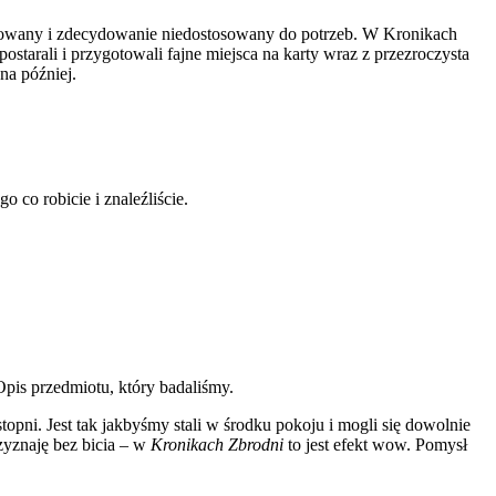
tykowany i zdecydowanie niedostosowany do potrzeb. W Kronikach
ostarali i przygotowali fajne miejsca na karty wraz z przezroczysta
na później.
o co robicie i znaleźliście.
Opis przedmiotu, który badaliśmy.
opni. Jest tak jakbyśmy stali w środku pokoju i mogli się dowolnie
zyznaję bez bicia – w
Kronikach Zbrodni
to jest efekt wow. Pomysł