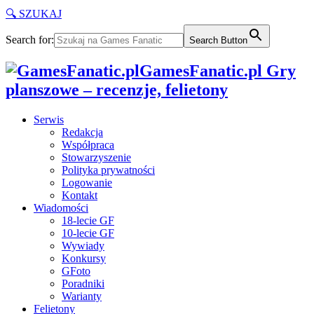
🔍 SZUKAJ
Search for:
Search Button
GamesFanatic.pl Gry
planszowe – recenzje, felietony
Serwis
Redakcja
Współpraca
Stowarzyszenie
Polityka prywatności
Logowanie
Kontakt
Wiadomości
18-lecie GF
10-lecie GF
Wywiady
Konkursy
GFoto
Poradniki
Warianty
Felietony