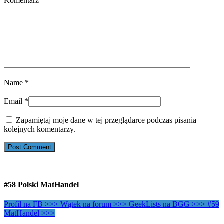
Komentarz
*
Name
*
Email
*
Zapamiętaj moje dane w tej przeglądarce podczas pisania
kolejnych komentarzy.
#58 Polski MatHandel
Profil na FB >>>
Wątek na forum >>>
GeekLists na BGG >>>
#59
MatHandel >>>