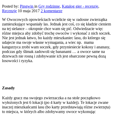
Posted by:
Pingwin
in
Gry rodzinne
,
Katalog gier - recenzje
,
Recenzje
10 maja 2017
2 komentarze
W Owocowych opowieściach wcielicie się w radosne zwierzątka
zamieszkujące wspaniały las. Jednak jest coś, co się kładzie cieniem
na tej sielance – okropnie chce wam się pić.
Odwiedzacie więc
różne miejsca aby zdobyć trochę owoców i wykonać z nich soczek.
Nie jest jednak łatwo, bo każdy mieszkaniec lasu, do którego się
udajecie ma swoje własne wymagania, a wiec np. mama
kangurzyca zrobi wam soczek, gdy przyniesiecie kokosy i ananasy,
podczas gdy ślimak zadowoli się bananami … a owoce same na
drzewach nie rosną i zdobywanie ich jest obarczone pewną dozą
losowości i ryzyka.
Zasady
Każdy gracz ma swojego zwierzaczka a na stole początkowo
wyłożonych jest 6 lokacji (po 4 karty w każdej). Te lokacje zwane
inaczej mieszkańcami lasu (bo karty przedstawiają różne zwierzęta)
to miejsca, w których albo zdobywamy owoce wykonując