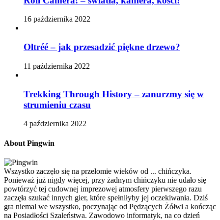
Roll Camera! – światła, kamera, kości!
16 października 2022
Oltréé – jak przesadzić piękne drzewo?
11 października 2022
Trekking Through History – zanurzmy się w
strumieniu czasu
4 października 2022
About Pingwin
Wszystko zaczęło się na przełomie wieków od ... chińczyka.
Ponieważ już nigdy więcej, przy żadnym chińczyku nie udało się
powtórzyć tej cudownej imprezowej atmosfery pierwszego razu
zaczęła szukać innych gier, które spełniłyby jej oczekiwania. Dziś
gra niemal we wszystko, poczynając od Pędzących Żółwi a kończąc
na Posiadłości Szaleństwa. Zawodowo informatyk, na co dzień