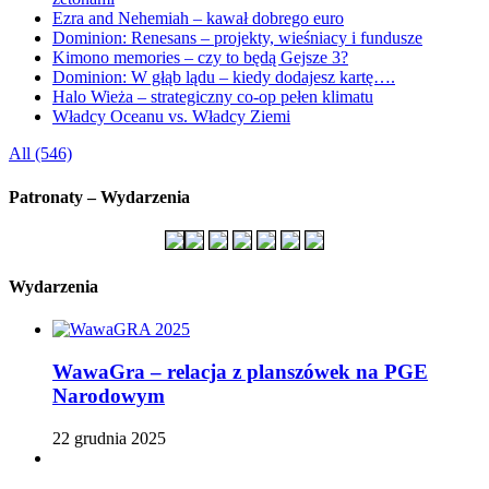
Ezra and Nehemiah – kawał dobrego euro
Dominion: Renesans – projekty, wieśniacy i fundusze
Kimono memories – czy to będą Gejsze 3?
Dominion: W głąb lądu – kiedy dodajesz kartę….
Halo Wieża – strategiczny co-op pełen klimatu
Władcy Oceanu vs. Władcy Ziemi
All (546)
Patronaty – Wydarzenia
Wydarzenia
WawaGra – relacja z planszówek na PGE
Narodowym
22 grudnia 2025