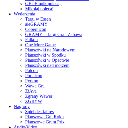
GF i Empik polecają
Mikołaj poleca!
Wydarzenia
Targi w Essen
aleGRAMY
Copernicon
GRAMY – Targi Gra i Zabawa
Falkon
One More Game
Planszówki na Narodowym
Planszówki w Spodku
Planszówki w Opactwie
Planszówki nad morzem
Polcon
Portalcon
Pyrkon
Wawa Gra
ZjAva
Zgrany Wawer
ZGRYW
Nagrody
Spiel des Jahres
Planszowa Gra Roku
Planszowe Gram Prix
Audio/Video