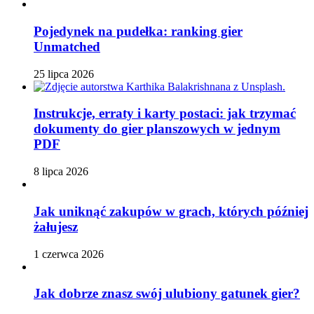
Pojedynek na pudełka: ranking gier
Unmatched
25 lipca 2026
Instrukcje, erraty i karty postaci: jak trzymać
dokumenty do gier planszowych w jednym
PDF
8 lipca 2026
Jak uniknąć zakupów w grach, których później
żałujesz
1 czerwca 2026
Jak dobrze znasz swój ulubiony gatunek gier?