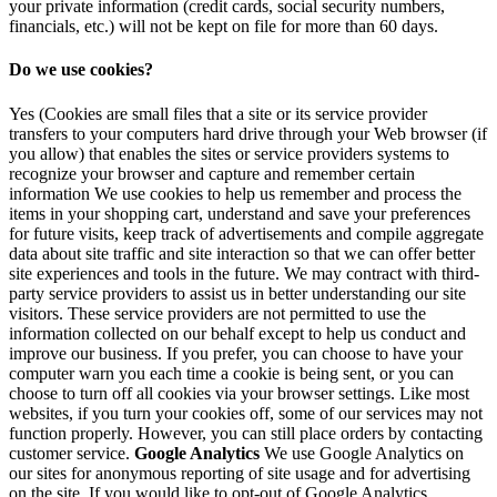
your private information (credit cards, social security numbers,
financials, etc.) will not be kept on file for more than 60 days.
Do we use cookies?
Yes (Cookies are small files that a site or its service provider
transfers to your computers hard drive through your Web browser (if
you allow) that enables the sites or service providers systems to
recognize your browser and capture and remember certain
information We use cookies to help us remember and process the
items in your shopping cart, understand and save your preferences
for future visits, keep track of advertisements and compile aggregate
data about site traffic and site interaction so that we can offer better
site experiences and tools in the future. We may contract with third-
party service providers to assist us in better understanding our site
visitors. These service providers are not permitted to use the
information collected on our behalf except to help us conduct and
improve our business. If you prefer, you can choose to have your
computer warn you each time a cookie is being sent, or you can
choose to turn off all cookies via your browser settings. Like most
websites, if you turn your cookies off, some of our services may not
function properly. However, you can still place orders by contacting
customer service.
Google Analytics
We use Google Analytics on
our sites for anonymous reporting of site usage and for advertising
on the site. If you would like to opt-out of Google Analytics