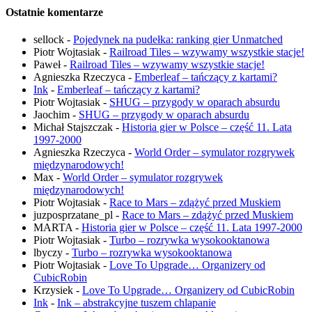
Ostatnie komentarze
sellock
-
Pojedynek na pudełka: ranking gier Unmatched
Piotr Wojtasiak
-
Railroad Tiles – wzywamy wszystkie stacje!
Paweł
-
Railroad Tiles – wzywamy wszystkie stacje!
Agnieszka Rzeczyca
-
Emberleaf – tańczący z kartami?
Ink
-
Emberleaf – tańczący z kartami?
Piotr Wojtasiak
-
SHUG – przygody w oparach absurdu
Jaochim
-
SHUG – przygody w oparach absurdu
Michał Stajszczak
-
Historia gier w Polsce – część 11. Lata
1997-2000
Agnieszka Rzeczyca
-
World Order – symulator rozgrywek
międzynarodowych!
Max
-
World Order – symulator rozgrywek
międzynarodowych!
Piotr Wojtasiak
-
Race to Mars – zdążyć przed Muskiem
juzposprzatane_pl
-
Race to Mars – zdążyć przed Muskiem
MARTA
-
Historia gier w Polsce – część 11. Lata 1997-2000
Piotr Wojtasiak
-
Turbo – rozrywka wysokooktanowa
lbyczy
-
Turbo – rozrywka wysokooktanowa
Piotr Wojtasiak
-
Love To Upgrade… Organizery od
CubicRobin
Krzysiek
-
Love To Upgrade… Organizery od CubicRobin
Ink
-
Ink – abstrakcyjne tuszem chlapanie