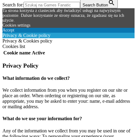
Search for:
Search Button
Ta strona korzysta z ciasteczek aby świadczyć usługi na najwyższym
poziomie. Dalsze korzystanie ze strony oznacza, że zgadzasz się na ich
użycie.
Cookies settings
Accept
Privacy & Cookie policy
Privacy & Cookies policy
Cookies list
Cookie name
Active
Privacy Policy
What information do we collect?
We collect information from you when you register on our site or
place an order. When ordering or registering on our site, as
appropriate, you may be asked to enter your: name, e-mail address
or mailing address.
What do we use your information for?
Any of the information we collect from you may be used in one of
the following ways: To personalize your experience (your