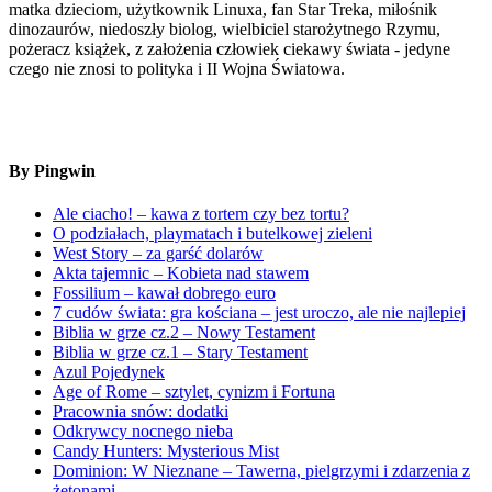
matka dzieciom, użytkownik Linuxa, fan Star Treka, miłośnik
dinozaurów, niedoszły biolog, wielbiciel starożytnego Rzymu,
pożeracz książek, z założenia człowiek ciekawy świata - jedyne
czego nie znosi to polityka i II Wojna Światowa.
By Pingwin
Ale ciacho! – kawa z tortem czy bez tortu?
O podziałach, playmatach i butelkowej zieleni
West Story – za garść dolarów
Akta tajemnic – Kobieta nad stawem
Fossilium – kawał dobrego euro
7 cudów świata: gra kościana – jest uroczo, ale nie najlepiej
Biblia w grze cz.2 – Nowy Testament
Biblia w grze cz.1 – Stary Testament
Azul Pojedynek
Age of Rome – sztylet, cynizm i Fortuna
Pracownia snów: dodatki
Odkrywcy nocnego nieba
Candy Hunters: Mysterious Mist
Dominion: W Nieznane – Tawerna, pielgrzymi i zdarzenia z
żetonami