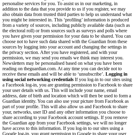
personalise services for you. To assist us in our marketing, in
addition to the data that you provide to us if you register, we may
also obtain data from trusted third parties to help us understand what
you might be interested in. This ‘profiling’ information is produced
from a variety of sources, including publicly available data (such as
the electoral roll) or from sources such as surveys and polls where
you have given your permission for your data to be shared. You can
choose not to have such data shared with the Guardian from these
sources by logging into your account and changing the settings in
the privacy section. After you have registered, and with your
permission, we may send you emails we think may interest you.
Newsletters may be personalised based on what you have been
reading on theguardian.com. At any time you can decide not to
receive these emails and will be able to ‘unsubscribe’.
Logging in
using social networking credentials
If you log-in to our sites using
a Facebook log-in, you are granting permission to Facebook to share
your user details with us. This will include your name, email
address, date of birth and location which will then be used to form a
Guardian identity. You can also use your picture from Facebook as
part of your profile. This will also allow us and Facebook to share
your, networks, user ID and any other information you choose to
share according to your Facebook account settings. If you remove
the Guardian app from your Facebook settings, we will no longer
have access to this information. If you log-in to our sites using a
Google log-in, you grant permission to Google to share your user