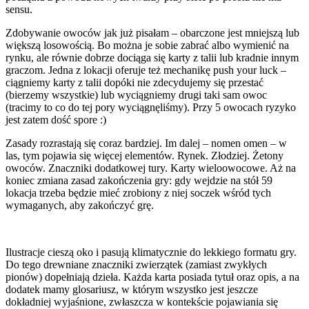
sensu.
Zdobywanie owoców jak już pisałam – obarczone jest mniejszą lub
większą losowością. Bo można je sobie zabrać albo wymienić na
rynku, ale równie dobrze dociąga się karty z talii lub kradnie innym
graczom. Jedna z lokacji oferuje też mechanikę push your luck –
ciągniemy karty z talii dopóki nie zdecydujemy się przestać
(bierzemy wszystkie) lub wyciągniemy drugi taki sam owoc
(tracimy to co do tej pory wyciągnęliśmy). Przy 5 owocach ryzyko
jest zatem dość spore :)
Zasady rozrastają się coraz bardziej. Im dalej – nomen omen – w
las, tym pojawia się więcej elementów. Rynek. Złodziej. Żetony
owoców. Znaczniki dodatkowej tury. Karty wieloowocowe. Aż na
koniec zmiana zasad zakończenia gry: gdy wejdzie na stół 59
lokacja trzeba będzie mieć zrobiony z niej soczek wśród tych
wymaganych, aby zakończyć grę.
Ilustracje cieszą oko i pasują klimatycznie do lekkiego formatu gry.
Do tego drewniane znaczniki zwierzątek (zamiast zwykłych
pionów) dopełniają dzieła. Każda karta posiada tytuł oraz opis, a na
dodatek mamy glosariusz, w którym wszystko jest jeszcze
dokładniej wyjaśnione, zwłaszcza w kontekście pojawiania się