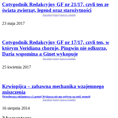
Cotygodnik Redakcyjny GF nr 21/17, czyli ten ze
świata zwierząt, legend oraz starożytności
Ten tekst przeczytasz w
7
minut
23 maja 2017
Cotygodnik Redakcyjny GF nr 17/17, czyli ten, w
którym Veridiana choruje, Pingwin nie odkurza,
Daria wspomina a Ginet wykopuje
Ten tekst przeczytasz w
6
minut
25 kwietnia 2017
Krwiopijca – zabawna mechanika wzajemnego
zniszczenia
[Współpraca reklamowa z Lacerta] Wydawca nie ma wpływu na treść recenzji
Ten tekst przeczytasz w
8
minut
16 sierpnia 2014