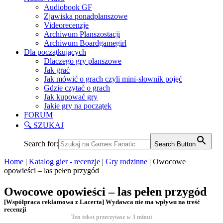
Audiobook GF
Zjawiska ponadplanszowe
Videorecenzje
Archiwum Planszostacji
Archiwum Boardgamegirl
Dla początkujących
Dlaczego gry planszowe
Jak grać
Jak mówić o grach czyli mini-słownik pojęć
Gdzie czytać o grach
Jak kupować gry
Jakie gry na początek
FORUM
🔍 SZUKAJ
Search for:
Search Button
Home
|
Katalog gier - recenzje
|
Gry rodzinne
|
Owocowe
opowieści – las pełen przygód
Owocowe opowieści – las pełen przygód
[Współpraca reklamowa z Lacerta] Wydawca nie ma wpływu na treść
recenzji
Ten tekst przeczytasz w
3
minut