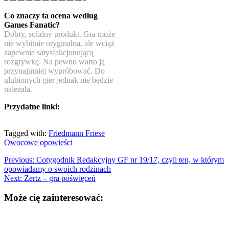
Co znaczy ta ocena według
Games Fanatic?
Dobry, solidny produkt. Gra może
nie wybitnie oryginalna, ale wciąż
zapewnia satysfakcjonującą
rozgrywkę. Na pewno warto ją
przynajmniej wypróbować. Do
ulubionych gier jednak nie będzie
należała.
Przydatne linki:
Tagged with:
Friedmann Friese
Owocowe opowieści
Previous:
Cotygodnik Redakcyjny GF nr 19/17, czyli ten, w którym
opowiadamy o swoich rodzinach
Next:
Zertz – gra poświęceń
Może cię zainteresować: