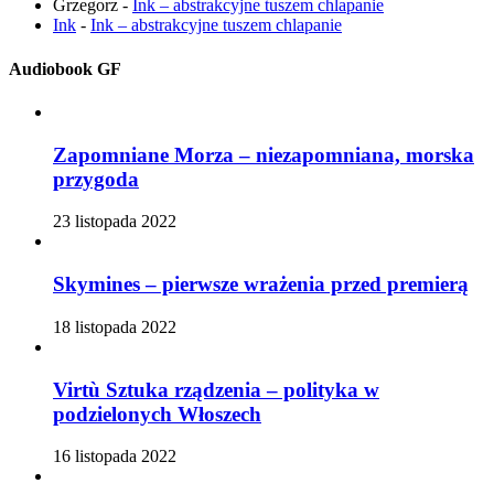
Grzegorz
-
Ink – abstrakcyjne tuszem chlapanie
Ink
-
Ink – abstrakcyjne tuszem chlapanie
Audiobook GF
Zapomniane Morza – niezapomniana, morska
przygoda
23 listopada 2022
Skymines – pierwsze wrażenia przed premierą
18 listopada 2022
Virtù Sztuka rządzenia – polityka w
podzielonych Włoszech
16 listopada 2022