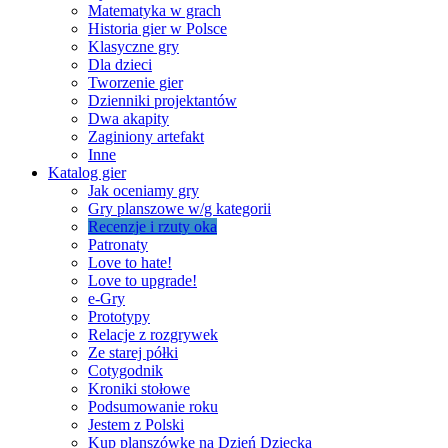
Matematyka w grach
Historia gier w Polsce
Klasyczne gry
Dla dzieci
Tworzenie gier
Dzienniki projektantów
Dwa akapity
Zaginiony artefakt
Inne
Katalog gier
Jak oceniamy gry
Gry planszowe w/g kategorii
Recenzje i rzuty oka
Patronaty
Love to hate!
Love to upgrade!
e-Gry
Prototypy
Relacje z rozgrywek
Ze starej półki
Cotygodnik
Kroniki stołowe
Podsumowanie roku
Jestem z Polski
Kup planszówkę na Dzień Dziecka