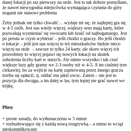
danej lokacji po raz pierwszy na stole. Jest to tak dobrze pomyślane,
że nawet niewygodna miejscówka wymagająca czytania do góry
nogami nie stanowi problemu
Żeby jednak nie tylko chwalić… wydaje mi się, że najlepiej gra się
w 4-5 osób. Jest nas wtedy więcej, większy sens mają karty, które
pozwalają wymieniać się owocami lub kraść od najbogatszego. Jest
po prostu w czym wybierać – jeśli chodzi o graczy. Bo jeśli chodzi
o lokacje – jeśli jest nas więcej to też mieszkańców będzie nieco
więcej na stole – zawsze to tylko 24 karty, ale skoro więcej ich
przerobimy to więcej pojawi się nowych lokacji na skutek
zubożenia liczby kart w starych. Ale mimo wszystko i tak czuć
większe luzy gdy gramy we 2-3 osoby niż w 4-5. A im ciaśniej tym
ciekawiej, bo za wejście na kartę zajmowaną przez innego gracza
trzeba się opłacić, tj. oddać mu jakiś owoc. Zatem – nie jest to
pozycja dla dwojga, a im dalej w las, tym lepiej nie grać nawet we
trójkę.
Plusy
+ proste zasady, do wytłumaczenia w 5 minut
+ rozbudowujące się z każdą nową rozgrywką – a mimo to wciąż
nieskomplikowane