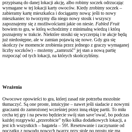
przypisaną do danej lokacji akcję, albo robimy soczek odrzucając
wymagane w tej lokacji karty owoców. Kiedy zrobimy soczek –
zabieramy kartę mieszkańca i dociągamy nową: jeśli to nowy
mieszkaniec to tworzymy dla niego nowy stosik i wszyscy
zapoznajemy się z możliwościami jakie on niesie.
Fabled Fruit
bowiem to gra, w którą wchodzimy z minimalną wiedzą i którą
poznajemy w trakcie. Niektóre stosiki się wyczerpią i te akcje będą
już niedostępne, ale w zamian pojawią się nowe. Gdy gra się
skończy (w momencie zrobienia przez jednego z graczy wymaganej
liczby soczków) – możemy „zamrozić” jej stan a nową partię
rozpocząć od tych lokacji, na których skończyliśmy.
Wrażenia
Owocowe opowieści to gra, której zasad nie potrzeba mozolnie
tłumaczyć. Są one proste, intuicyjne – nawet jeśli siadacie z nowymi
graczami do zamrożonej wcześniej przez inną ekipę partii. To miła
cecha tej gry i na pewno będziecie swój stan save’ować, bo podczas
każdej rozgrywki „przerobicie” tylko kilka dodatkowych lokacji, a
jest ich wszystkich – bagatela – 59!. Resetowanie i zaczynanie od
początku z powodu nowych twarzy przy stole po prostu nie ma