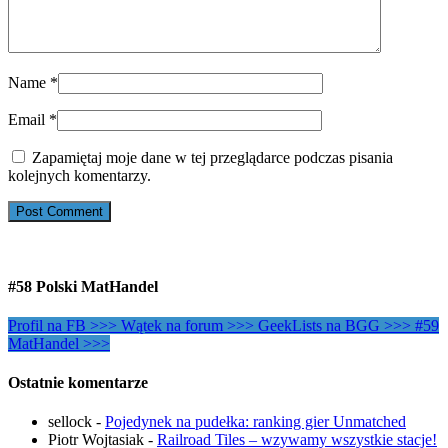
Name
*
Email
*
Zapamiętaj moje dane w tej przeglądarce podczas pisania
kolejnych komentarzy.
#58 Polski MatHandel
Profil na FB >>>
Wątek na forum >>>
GeekLists na BGG >>>
#59
MatHandel >>>
Ostatnie komentarze
sellock
-
Pojedynek na pudełka: ranking gier Unmatched
Piotr Wojtasiak
-
Railroad Tiles – wzywamy wszystkie stacje!