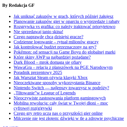
By Redakcja GF
Jak uniknąć zakupów w grach, których później żałujesz
Planowanie zakupów gier w oparciu o wyprzedaże i rabaty
Rozgrywka vs grafika: co należy traktować priorytetowo
Nie sprzedawaj tanio skina!
Czego naprawdę chcą dzisiejsi gracze?
Codzienne logowanie – rytuał milionów graczy
Jak kontrolować budżet przeznaczony na gry?
Pokémon: od sensacji na Game Boyu do globalnej marki
Które skiny AWP są najbardziej pożądane?
Dark Blood – mrok domaga się ofiary
WawaGra – relacja z planszówek na PGE Narodowym
Poradnik prezentowy 2025
Jak Warsztat Steam ożywia klasyki Xbox
Nieoczekiwane sposoby wykorzystania Binance
Nintendo Switch — najlepszy towarzysz w podróży?
„Tiltowanie”w League of Legends
Nieoczywiste zastosowania platform gamingowych
Mobilna rewolucja: cały świat w Twojej dłoni – moc
cyfrowej roz(g)rywki
Czego gry retro uczą nas o przyszłości gier online
Milczenie nie jest złotem: dźwięki w tle a zdrowie psychiczne