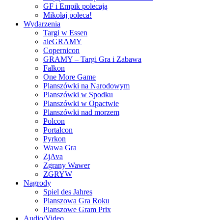
GF i Empik polecają
Mikołaj poleca!
Wydarzenia
Targi w Essen
aleGRAMY
Copernicon
GRAMY – Targi Gra i Zabawa
Falkon
One More Game
Planszówki na Narodowym
Planszówki w Spodku
Planszówki w Opactwie
Planszówki nad morzem
Polcon
Portalcon
Pyrkon
Wawa Gra
ZjAva
Zgrany Wawer
ZGRYW
Nagrody
Spiel des Jahres
Planszowa Gra Roku
Planszowe Gram Prix
Audio/Video