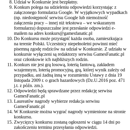
Udział w Konkursie jest bezpłatny.
Konkurs polega na udzieleniu odpowiedzi korzystając z
załączonego formularza Google. W wyjątkowych wypadkach
(np. niedostępność serwisu Google lub niemożność
załączenia pracy – innej niż tekstowa – we wskazanym
formularzu) dopuszczalne jest przesłanie odpowiedzi e-
mailem na adres konkurs@gamesfanatic.pl
Do Konkursu może przystąpić każda osoba, zamieszkująca
na terenie Polski. Uczestnicy niepełnoletni powinni mieć
pisemną zgodę rodziców na udział w Konkursie. Z udziału w
konkursie wyłączeni są redaktorzy serwisu GamesFanatic.pl
oraz członkowie ich najbliższych rodzin.
Konkurs nie jest grą losową, loterią fantową, zakładem
wzajemnym, loterią promocyjną, grą, której wynik zależy od
przypadku, ani żadną inną w rozumieniu Ustawy z dnia 19
listopada 2009 r. o grach hazardowych (Dz.U.2016 poz. 471
j.t. z późn. zm.).
Odpowiedzi będą sprawdzane przez redakcję serwisu
GamesFanatic.pl
Laureatów nagrody wybierze redakcja serwisu
GamesFanatic.pl
W Konkursie można wygrać nagrody wymienione na stronie
konkursu.
Zwycięzcy konkursu zostaną ogłoszeni w ciągu 14 dni po
zakończeniu terminu przesyłania odpowiedzi.