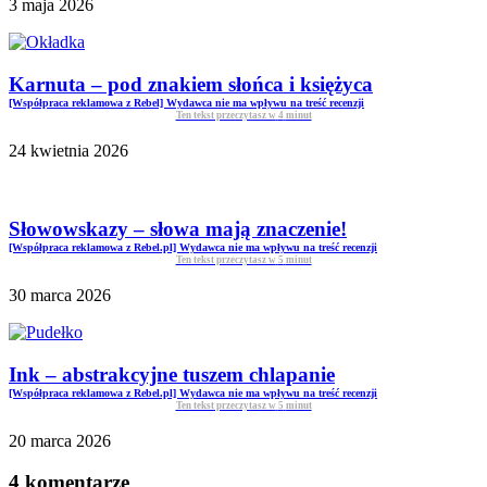
3 maja 2026
Karnuta – pod znakiem słońca i księżyca
[Współpraca reklamowa z Rebel] Wydawca nie ma wpływu na treść recenzji
Ten tekst przeczytasz w
4
minut
24 kwietnia 2026
Słowowskazy – słowa mają znaczenie!
[Współpraca reklamowa z Rebel.pl] Wydawca nie ma wpływu na treść recenzji
Ten tekst przeczytasz w
5
minut
30 marca 2026
Ink – abstrakcyjne tuszem chlapanie
[Współpraca reklamowa z Rebel.pl] Wydawca nie ma wpływu na treść recenzji
Ten tekst przeczytasz w
5
minut
20 marca 2026
4 komentarze