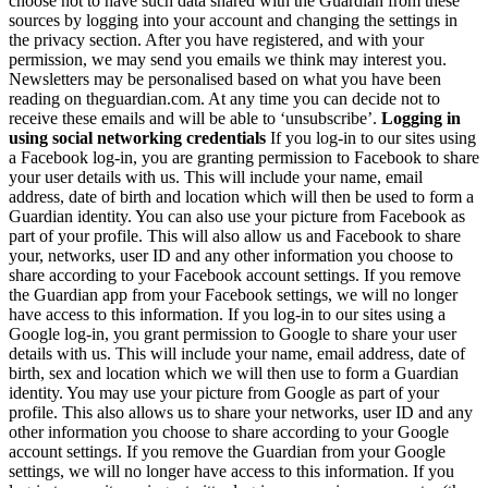
choose not to have such data shared with the Guardian from these
sources by logging into your account and changing the settings in
the privacy section. After you have registered, and with your
permission, we may send you emails we think may interest you.
Newsletters may be personalised based on what you have been
reading on theguardian.com. At any time you can decide not to
receive these emails and will be able to ‘unsubscribe’.
Logging in
using social networking credentials
If you log-in to our sites using
a Facebook log-in, you are granting permission to Facebook to share
your user details with us. This will include your name, email
address, date of birth and location which will then be used to form a
Guardian identity. You can also use your picture from Facebook as
part of your profile. This will also allow us and Facebook to share
your, networks, user ID and any other information you choose to
share according to your Facebook account settings. If you remove
the Guardian app from your Facebook settings, we will no longer
have access to this information. If you log-in to our sites using a
Google log-in, you grant permission to Google to share your user
details with us. This will include your name, email address, date of
birth, sex and location which we will then use to form a Guardian
identity. You may use your picture from Google as part of your
profile. This also allows us to share your networks, user ID and any
other information you choose to share according to your Google
account settings. If you remove the Guardian from your Google
settings, we will no longer have access to this information. If you