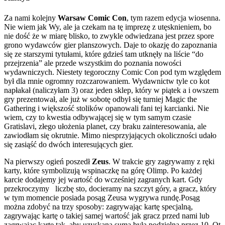
Za nami kolejny
Warsaw Comic Con
, tym razem edycja wiosenna.
Nie wiem jak Wy, ale ja czekam na tę imprezę z utęsknieniem, bo
nie dość że w miarę blisko, to zwykle odwiedzana jest przez spore
grono wydawców gier planszowych. Daje to okazję do zapoznania
się ze starszymi tytułami, które gdzieś tam utknęły na liście “do
przejrzenia” ale przede wszystkim do poznania nowości
wydawniczych. Niestety tegoroczny Comic Con pod tym względem
był dla mnie ogromny rozczarowaniem. Wydawnictw tyle co kot
napłakał (naliczyłam 3) oraz jeden sklep, który w piątek a i owszem
gry prezentował, ale już w sobotę odbył się turniej Magic the
Gathering i większość stolików opanowali fani tej karcianki. Nie
wiem, czy to kwestia odbywającej się w tym samym czasie
Gratislavi, złego ułożenia planet, czy braku zainteresowania, ale
zawiodłam się okrutnie. Mimo niesprzyjających okoliczności udało
się zasiąść do dwóch interesujących gier.
Na pierwszy ogień poszedł
Zeus
. W trakcie gry zagrywamy z ręki
karty, które symbolizują wspinaczkę na górę Olimp. Po każdej
karcie dodajemy jej wartość do wcześniej zagranych kart. Gdy
przekroczymy liczbę sto, docieramy na szczyt góry, a gracz, który
w tym momencie posiada posąg Zeusa wygrywa rundę.Posąg
można zdobyć na trzy sposoby: zagrywając kartę specjalną,
zagrywając kartę o takiej samej wartość jak gracz przed nami lub
zagrwając kartę tak, aby uzyskana suma była podzielna przez 10. Ot