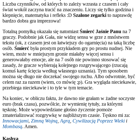
Liczba czynników, od których to zależy wzrasta z czasem i cały
świat wokół zaczyna tracić na znaczeniu. Liczy się tylko godzina i
klepnięcie, matematyka i refleks :D
Szalone zegarki
to naprawdę
bardzo dobra gra imprezowa!
Totalną pomyłką okazała się natomiast
Śmierć Jaśnie Panu
na 7
graczy. Podobnie jak Gała, nie widzę sensu w grze z mnóstwem
tekstu (ok, z czasem jest on łatwiejszy do ogarnięcia) na taką liczbę
osób.
Śmierć
była prostym przykładem gry po prostu nudnej. Nie
wiem, może w mniejszym gronie miałaby więcej sensu i
generowałaby emocje, ale na 7 osób nie powinno stosować się
zasady, że gracze wybierają kolejnego rozgrywającego (rzucają
komuś kartę ścięcia według własnego uznania). Tym sposobem
można się długo nie doczekać swojego ruchu. Albo odwrotnie, być
celem raz za razem (wiem, co mówię ;p). Gra wygląda nieciekawie,
przebiega nieciekawie i to tyle w tym temacie.
Na koniec, w obliczu faktu, że dawno nie grałam w żadne soczyste
euro (brak czasu), pozwólcie, że wymienię tytuły, za którymi
tęsknię. Może wypowiedziane głośno życzenie pomoże
zmaterializować rozgrywkę w najbliższym czasie. Tęskno mi za:
Innowacjami
,
Zimną Wojną
,
Agrą
,
Cywilizacją Poprzez Wieki
i
Mombasą
. Amen.
Kashya