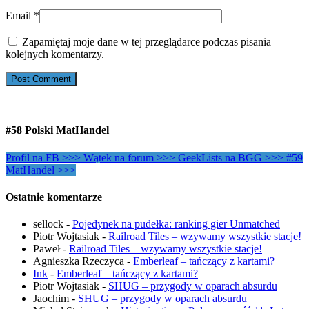
Email
*
Zapamiętaj moje dane w tej przeglądarce podczas pisania
kolejnych komentarzy.
#58 Polski MatHandel
Profil na FB >>>
Wątek na forum >>>
GeekLists na BGG >>>
#59
MatHandel >>>
Ostatnie komentarze
sellock
-
Pojedynek na pudełka: ranking gier Unmatched
Piotr Wojtasiak
-
Railroad Tiles – wzywamy wszystkie stacje!
Paweł
-
Railroad Tiles – wzywamy wszystkie stacje!
Agnieszka Rzeczyca
-
Emberleaf – tańczący z kartami?
Ink
-
Emberleaf – tańczący z kartami?
Piotr Wojtasiak
-
SHUG – przygody w oparach absurdu
Jaochim
-
SHUG – przygody w oparach absurdu