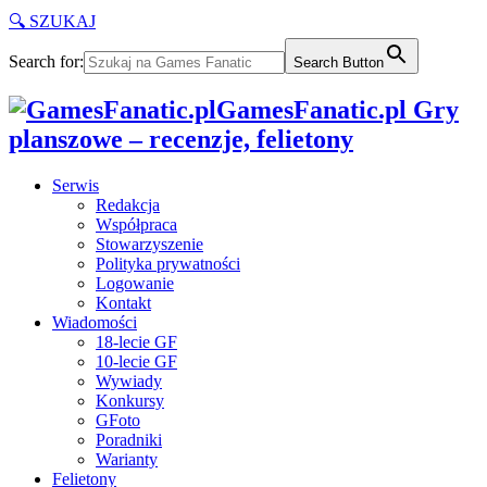
🔍 SZUKAJ
Search for:
Search Button
GamesFanatic.pl Gry
planszowe – recenzje, felietony
Serwis
Redakcja
Współpraca
Stowarzyszenie
Polityka prywatności
Logowanie
Kontakt
Wiadomości
18-lecie GF
10-lecie GF
Wywiady
Konkursy
GFoto
Poradniki
Warianty
Felietony