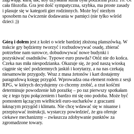
cała filozofia. Gra jest dość sympatyczna, szybka, ma proste zasady
i plasuje się w kategorii gier rodzinnych. Może być niezłym
sposobem na ćwiczenie dodawania w pamięci (nie tylko wśród
dzieci ;))
Górą i dołem
jest z kolei o wiele bardziej złożoną planszówką. W
trakcie gry będziemy tworzyć i rozbudowywać osadę, zbierać
potrzebne nam surowce, dobudowywać nowe budynki i
pozyskiwać osadników. Typowe euro prawda? Otóż nie do końca.
Czeka nas miła niespodzianka. Okazuje się, że pod naszą wioską
ciągnie się sieć podziemnych jaskiń i korytarzy, a na nas czekają
niesamowite przygody. Wraz z masa żetonów i kart dostajemy
paragrafową księgę przygód. Wprowadza ona element rodem z sesji
RPG, w których decydujemy co chcemy zrobić, a rzut kośćmi
determinuje powodzenie lub porażkę – po raz pierwszy spotkałam
się z tego typu połączeniem i bardzo mi się ono podoba. Może być
pomostem łączącym wielbicieli euro-sucharków z graczami
łaknącym przygód i klimatu. Nie chcę wdawać się w niuanse i
przepisywać instrukcji, wystarczy powiedzieć, że gra oferuje
ciekawe mechanizmy – zwłaszcza zdobywanie punktów za
zgromadzone towary.