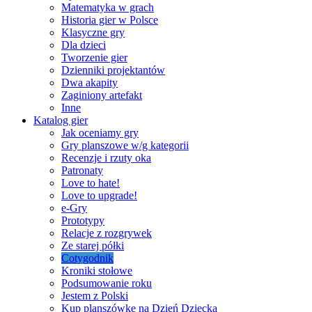
Matematyka w grach
Historia gier w Polsce
Klasyczne gry
Dla dzieci
Tworzenie gier
Dzienniki projektantów
Dwa akapity
Zaginiony artefakt
Inne
Katalog gier
Jak oceniamy gry
Gry planszowe w/g kategorii
Recenzje i rzuty oka
Patronaty
Love to hate!
Love to upgrade!
e-Gry
Prototypy
Relacje z rozgrywek
Ze starej półki
Cotygodnik
Kroniki stołowe
Podsumowanie roku
Jestem z Polski
Kup planszówkę na Dzień Dziecka