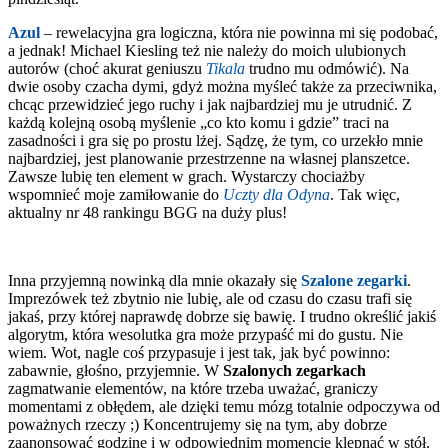
Azul
– rewelacyjna gra logiczna, która nie powinna mi się podobać,
a jednak! Michael Kiesling też nie należy do moich ulubionych
autorów (choć akurat geniuszu
Tikala
trudno mu odmówić). Na
dwie osoby czacha dymi, gdyż można myśleć także za przeciwnika,
chcąc przewidzieć jego ruchy i jak najbardziej mu je utrudnić. Z
każdą kolejną osobą myślenie „co kto komu i gdzie” traci na
zasadności i gra się po prostu lżej. Sądzę, że tym, co urzekło mnie
najbardziej, jest planowanie przestrzenne na własnej planszetce.
Zawsze lubię ten element w grach. Wystarczy chociażby
wspomnieć moje zamiłowanie do
Uczty dla Odyna
. Tak więc,
aktualny nr 48 rankingu BGG na duży plus!
Inna przyjemną nowinką dla mnie okazały się
Szalone zegarki
.
Imprezówek też zbytnio nie lubię, ale od czasu do czasu trafi się
jakaś, przy której naprawdę dobrze się bawię. I trudno określić jakiś
algorytm, która wesolutka gra może przypaść mi do gustu. Nie
wiem. Wot, nagle coś przypasuje i jest tak, jak być powinno:
zabawnie, głośno, przyjemnie. W
Szalonych zegarkach
zagmatwanie elementów, na które trzeba uważać, graniczy
momentami z obłędem, ale dzięki temu mózg totalnie odpoczywa od
poważnych rzeczy ;) Koncentrujemy się na tym, aby dobrze
zaanonsować godzinę i w odpowiednim momencie klepnąć w stół.