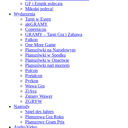
GF i Empik polecają
Mikołaj poleca!
Wydarzenia
Targi w Essen
aleGRAMY
Copernicon
GRAMY – Targi Gra i Zabawa
Falkon
One More Game
Planszówki na Narodowym
Planszówki w Spodku
Planszówki w Opactwie
Planszówki nad morzem
Polcon
Portalcon
Pyrkon
Wawa Gra
ZjAva
Zgrany Wawer
ZGRYW
Nagrody
Spiel des Jahres
Planszowa Gra Roku
Planszowe Gram Prix
Audio/Video