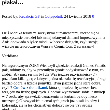
płakał…
Ten tekst przeczytasz w
4
minut
Posted by:
Redakcja GF
in
Cotygodnik
24 kwietnia 2018
0
Dziś Monika tęskni za soczystymi eurosucharami, racząc się w
międzyczasie bardziej lub mniej udanymi daniami imprezowymi; a
Ania opowiada o łyżce miodu w beczce dziegciu, czyli swojej
wizycie na tegorocznym Warsaw Comic Con. Zapraszamy!
Veridiana
Na tegorocznym ZGRYWie, czyli zjeździe redakcji Games Fanatic
(tak, robimy to, aby w przemiłym gronie podyskutować o tym, co
zrobić, aby nasz serwis był dla Was jeszcze przyjaźniejszy :))
poznałam kilka gier, z których jedna okazała się rewelacyjna, druga
bardzo dobra, a trzecia pomyłką. Była jeszcze jedna stara dobra,
czyli
7 Cudów z dodatkami
, która sprawdza się zawsze bez
względu na liczbę grających. Chociaż wydzieranie sobie instrukcji
w 7 osób, aby sprawdzić oznaczenia na kartach byłoby nieco
męczące ;) O wszystkich niemal tych grach już pisali koledzy i
koleżanki, ale ja tez chciałabym dołożyć swoje trzy grosze
pińdziesiąt.