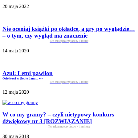
20 maja 2022
Nie oceniaj książki po okładce, a gry po wyglądzie…
– o tym, czy wygląd ma znaczenie
Ten tekst przeczytasz w
9
minut
14 maja 2020
Azul: Letni pawilon
Osiołkowi w żłobie dano... •••
Ten tekst przeczytasz w
5
minut
12 maja 2020
W co my gramy? – czyli nietypowy konkurs
dźwiękowy nr 3 [ROZWIĄZANIE]
Ten tekst przeczytasz w
< 1
minutę
30 maja 2018