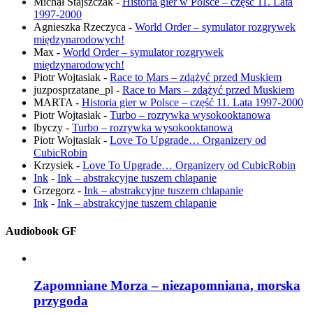
Michał Stajszczak
-
Historia gier w Polsce – część 11. Lata
1997-2000
Agnieszka Rzeczyca
-
World Order – symulator rozgrywek
międzynarodowych!
Max
-
World Order – symulator rozgrywek
międzynarodowych!
Piotr Wojtasiak
-
Race to Mars – zdążyć przed Muskiem
juzposprzatane_pl
-
Race to Mars – zdążyć przed Muskiem
MARTA
-
Historia gier w Polsce – część 11. Lata 1997-2000
Piotr Wojtasiak
-
Turbo – rozrywka wysokooktanowa
lbyczy
-
Turbo – rozrywka wysokooktanowa
Piotr Wojtasiak
-
Love To Upgrade… Organizery od
CubicRobin
Krzysiek
-
Love To Upgrade… Organizery od CubicRobin
Ink
-
Ink – abstrakcyjne tuszem chlapanie
Grzegorz
-
Ink – abstrakcyjne tuszem chlapanie
Ink
-
Ink – abstrakcyjne tuszem chlapanie
Audiobook GF
Zapomniane Morza – niezapomniana, morska
przygoda