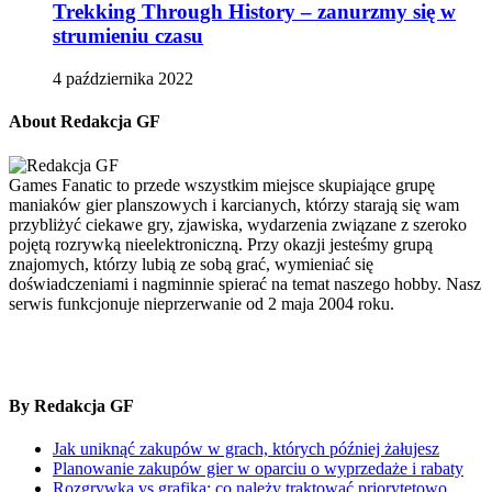
Trekking Through History – zanurzmy się w
strumieniu czasu
4 października 2022
About Redakcja GF
Games Fanatic to przede wszystkim miejsce skupiające grupę
maniaków gier planszowych i karcianych, którzy starają się wam
przybliżyć ciekawe gry, zjawiska, wydarzenia związane z szeroko
pojętą rozrywką nieelektroniczną. Przy okazji jesteśmy grupą
znajomych, którzy lubią ze sobą grać, wymieniać się
doświadczeniami i nagminnie spierać na temat naszego hobby. Nasz
serwis funkcjonuje nieprzerwanie od 2 maja 2004 roku.
By Redakcja GF
Jak uniknąć zakupów w grach, których później żałujesz
Planowanie zakupów gier w oparciu o wyprzedaże i rabaty
Rozgrywka vs grafika: co należy traktować priorytetowo