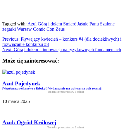
Tagged with:
Azul
Górą i dołem
Smierć Jaśnie Panu
Szalone
zegarki
Warsaw Comic Con
Zeus
Previous:
Pływający kwiecień – konkurs #4 (dla dociekliwych) i
rozwiązanie konkursu #3
Next:
Górą i dołem – innowacja na ryzykownych fundamentach
Może cię zainteresować:
Azul Pojedynek
[Współpraca reklamowa z Rebel.pl] Wydawca nie ma wpływu na treść recenzji
Ten tekst przeczytasz w
6
minut
10 marca 2025
Azul: Ogród Królowej
Ten tekst przeczytasz w
3
minut