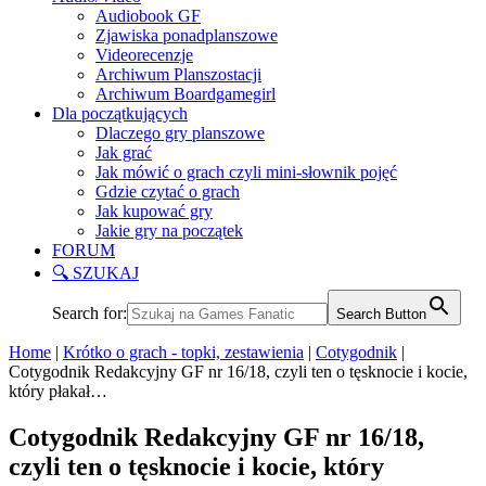
Audiobook GF
Zjawiska ponadplanszowe
Videorecenzje
Archiwum Planszostacji
Archiwum Boardgamegirl
Dla początkujących
Dlaczego gry planszowe
Jak grać
Jak mówić o grach czyli mini-słownik pojęć
Gdzie czytać o grach
Jak kupować gry
Jakie gry na początek
FORUM
🔍 SZUKAJ
Search for:
Search Button
Home
|
Krótko o grach - topki, zestawienia
|
Cotygodnik
|
Cotygodnik Redakcyjny GF nr 16/18, czyli ten o tęsknocie i kocie,
który płakał…
Cotygodnik Redakcyjny GF nr 16/18,
czyli ten o tęsknocie i kocie, który