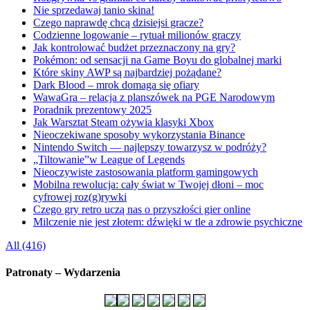
Nie sprzedawaj tanio skina!
Czego naprawdę chcą dzisiejsi gracze?
Codzienne logowanie – rytuał milionów graczy
Jak kontrolować budżet przeznaczony na gry?
Pokémon: od sensacji na Game Boyu do globalnej marki
Które skiny AWP są najbardziej pożądane?
Dark Blood – mrok domaga się ofiary
WawaGra – relacja z planszówek na PGE Narodowym
Poradnik prezentowy 2025
Jak Warsztat Steam ożywia klasyki Xbox
Nieoczekiwane sposoby wykorzystania Binance
Nintendo Switch — najlepszy towarzysz w podróży?
„Tiltowanie”w League of Legends
Nieoczywiste zastosowania platform gamingowych
Mobilna rewolucja: cały świat w Twojej dłoni – moc
cyfrowej roz(g)rywki
Czego gry retro uczą nas o przyszłości gier online
Milczenie nie jest złotem: dźwięki w tle a zdrowie psychiczne
All (416)
Patronaty – Wydarzenia