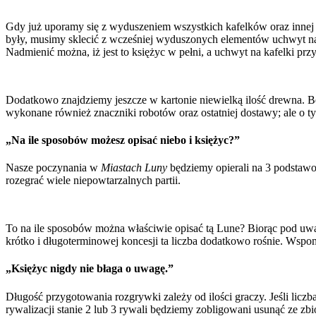
Gdy już uporamy się z wyduszeniem wszystkich kafelków oraz innej ma
były, musimy sklecić z wcześniej wyduszonych elementów uchwyt na ka
Nadmienić można, iż jest to księżyc w pełni, a uchwyt na kafelki przy
Dodatkowo znajdziemy jeszcze w kartonie niewielką ilość drewna. Bę
wykonane również znaczniki robotów oraz ostatniej dostawy; ale o ty
„Na ile sposobów możesz opisać niebo i księżyc?”
Nasze poczynania w
Miastach Luny
będziemy opierali na 3 podsta
rozegrać wiele niepowtarzalnych partii.
To na ile sposobów można właściwie opisać tą Lune? Biorąc pod uwagę
krótko i długoterminowej koncesji ta liczba dodatkowo rośnie. Wspo
„Księżyc nigdy nie błaga o uwagę.”
Długość przygotowania rozgrywki zależy od ilości graczy. Jeśli licz
rywalizacji stanie 2 lub 3 rywali będziemy zobligowani usunąć ze zb