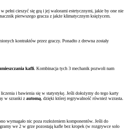
ełni cieszyć się grą i jej walorami estetycznymi, jakie by one nie
 znacznik pierwszego gracza z jakże klimatycznym księżycem.
nionych kontraktów przez graczy. Ponadto z drewna zostały
umieszczania kafli
. Kombinacja tych 3 mechanik pozwoli nam
czenia i bawienia się w statystykę. Jeśli dołożymy do tego karty
y w szranki z
automą
, dzięki której regrywalność również wzrasta.
 ono wymagało nic poza rozłożeniem komponentów. Jeśli do
li gramy we 2 w grze pozostają kafle bez kropek (w rozgrywce solo