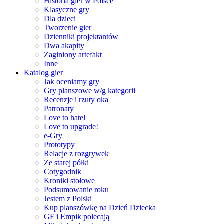
Historia gier w Polsce
Klasyczne gry
Dla dzieci
Tworzenie gier
Dzienniki projektantów
Dwa akapity
Zaginiony artefakt
Inne
Katalog gier
Jak oceniamy gry
Gry planszowe w/g kategorii
Recenzje i rzuty oka
Patronaty
Love to hate!
Love to upgrade!
e-Gry
Prototypy
Relacje z rozgrywek
Ze starej półki
Cotygodnik
Kroniki stołowe
Podsumowanie roku
Jestem z Polski
Kup planszówkę na Dzień Dziecka
GF i Empik polecają