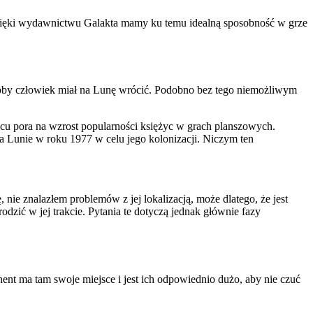
 dzięki wydawnictwu Galakta mamy ku temu idealną sposobność w grze
jakoby człowiek miał na Lunę wrócić. Podobno bez tego niemożliwym
ńcu pora na wzrost popularności księżyc w grach planszowych.
 Lunie w roku 1977 w celu jego kolonizacji. Niczym ten
nie znalazłem problemów z jej lokalizacją, może dlatego, że jest
odzić w jej trakcie. Pytania te dotyczą jednak głównie fazy
ent ma tam swoje miejsce i jest ich odpowiednio dużo, aby nie czuć