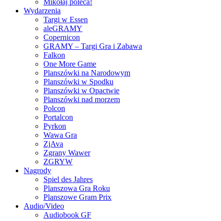
Mikołaj poleca!
Wydarzenia
Targi w Essen
aleGRAMY
Copernicon
GRAMY – Targi Gra i Zabawa
Falkon
One More Game
Planszówki na Narodowym
Planszówki w Spodku
Planszówki w Opactwie
Planszówki nad morzem
Polcon
Portalcon
Pyrkon
Wawa Gra
ZjAva
Zgrany Wawer
ZGRYW
Nagrody
Spiel des Jahres
Planszowa Gra Roku
Planszowe Gram Prix
Audio/Video
Audiobook GF