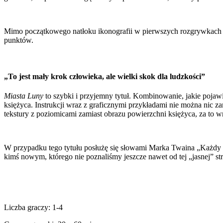
Mimo początkowego natłoku ikonografii w pierwszych rozgrywkach os
punktów.
„To jest mały krok człowieka, ale wielki skok dla ludzkości”
Miasta Luny
to szybki i przyjemny tytuł. Kombinowanie, jakie pojawi
księżyca. Instrukcji wraz z graficznymi przykładami nie można nic 
tekstury z poziomicami zamiast obrazu powierzchni księżyca, za to 
W przypadku tego tytułu posłużę się słowami Marka Twaina „Każdy cz
kimś nowym, którego nie poznaliśmy jeszcze nawet od tej „jasnej” st
Liczba graczy: 1-4