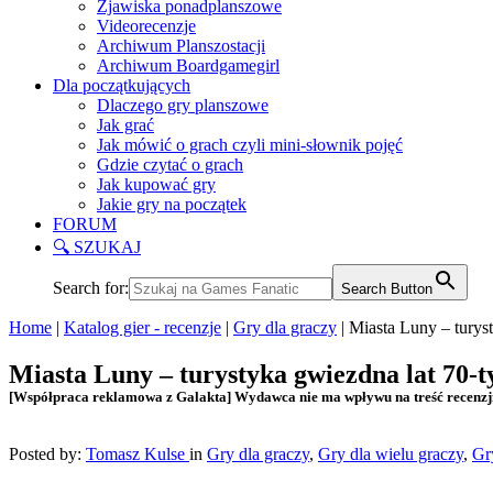
Zjawiska ponadplanszowe
Videorecenzje
Archiwum Planszostacji
Archiwum Boardgamegirl
Dla początkujących
Dlaczego gry planszowe
Jak grać
Jak mówić o grach czyli mini-słownik pojęć
Gdzie czytać o grach
Jak kupować gry
Jakie gry na początek
FORUM
🔍 SZUKAJ
Search for:
Search Button
Home
|
Katalog gier - recenzje
|
Gry dla graczy
|
Miasta Luny – turys
Miasta Luny – turystyka gwiezdna lat 70-t
[Współpraca reklamowa z Galakta] Wydawca nie ma wpływu na treść recenzj
Posted by:
Tomasz Kulse
in
Gry dla graczy
,
Gry dla wielu graczy
,
Gr