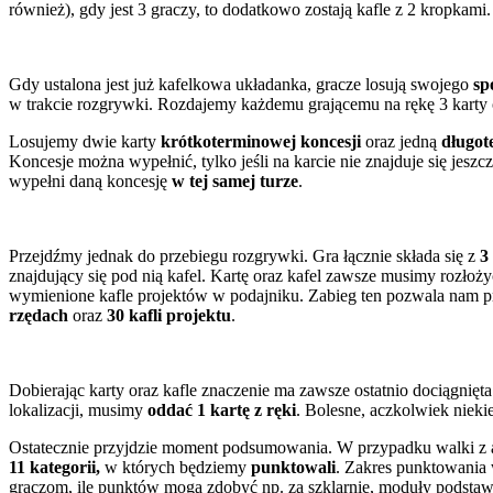
również), gdy jest 3 graczy, to dodatkowo zostają kafle z 2 kropkami.
Gdy ustalona jest już kafelkowa układanka, gracze losują swojego
sp
w trakcie rozgrywki. Rozdajemy każdemu grającemu na rękę 3 karty
Losujemy dwie karty
krótkoterminowej koncesji
oraz jedną
długot
Koncesje można wypełnić, tylko jeśli na karcie nie znajduje się jeszc
wypełni daną koncesję
w tej samej turze
.
Przejdźmy jednak do przebiegu rozgrywki. Gra łącznie składa się z
3
znajdujący się pod nią kafel. Kartę oraz kafel zawsze musimy rozłoż
wymienione kafle projektów w podajniku. Zabieg ten pozwala nam prz
rzędach
oraz
30 kafli projektu
.
Dobierając karty oraz kafle znaczenie ma zawsze ostatnio dociągnięt
lokalizacji, musimy
oddać 1 kartę z ręki
. Bolesne, aczkolwiek nieki
Ostatecznie przyjdzie moment podsumowania. W przypadku walki z a
11 kategorii,
w których będziemy
punktowali
. Zakres punktowania
graczom, ile punktów mogą zdobyć np. za szklarnie, moduły podsta