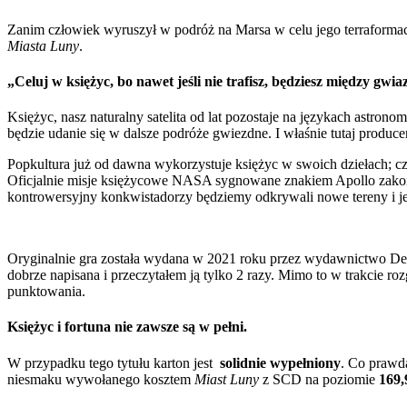
Zanim człowiek wyruszył w podróż na Marsa w celu jego terraformac
Miasta Luny
.
„Celuj w księżyc, bo nawet jeśli nie trafisz, będziesz między gwi
Księżyc, nasz naturalny satelita od lat pozostaje na językach astr
będzie udanie się w dalsze podróże gwiezdne. I właśnie tutaj produc
Popkultura już od dawna wykorzystuje księżyc w swoich dziełach; c
Oficjalnie misje księżycowe NASA sygnowane znakiem Apollo zakońc
kontrowersyjny konkwistadorzy będziemy odkrywali nowe tereny i je z
Oryginalnie gra została wydana w 2021 roku przez wydawnictwo Devir, 
dobrze napisana i przeczytałem ją tylko 2 razy. Mimo to w trakcie ro
punktowania.
Księżyc i fortuna nie zawsze są w pełni.
W przypadku tego tytułu karton jest
solidnie wypełniony
. Co prawda
niesmaku wywołanego kosztem
Miast Luny
z SCD na poziomie
169,