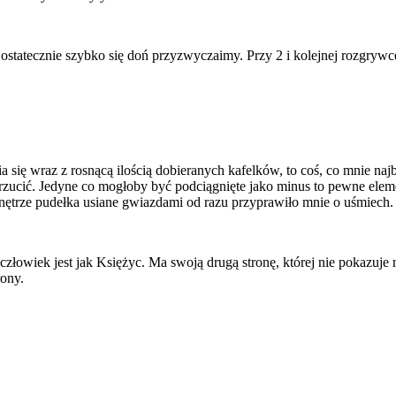
tatecznie szybko się doń przyzwyczaimy. Przy 2 i kolejnej rozgrywce
a się wraz z rosnącą ilością dobieranych kafelków, to coś, co mnie na
zarzucić. Jedyne co mogłoby być podciągnięte jako minus to pewne ele
wnętrze pudełka usiane gwiazdami od razu przyprawiło mnie o uśmiech.
łowiek jest jak Księżyc. Ma swoją drugą stronę, której nie pokazuje
rony.