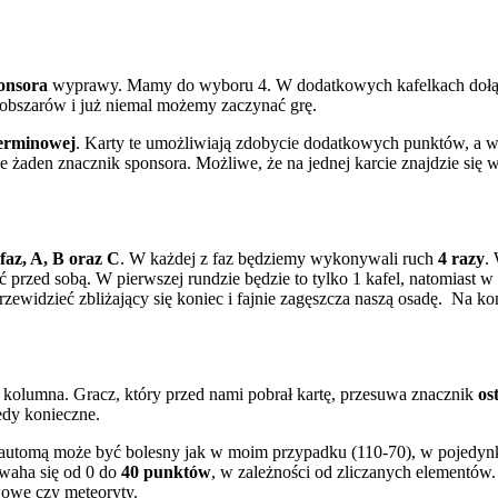
onsora
wyprawy. Mamy do wyboru 4. W dodatkowych kafelkach dołącz
 obszarów i już niemal możemy zaczynać grę.
erminowej
. Karty te umożliwiają zdobycie dodatkowych punktów, a 
ze żaden znacznik sponsora. Możliwe, że na jednej karcie znajdzie się 
 faz, A, B oraz C
. W każdej z faz będziemy wykonywali ruch
4 razy
.
yć przed sobą. W pierwszej rundzie będzie to tylko 1 kafel, natomiast 
ewidzieć zbliżający się koniec i fajnie zagęszcza naszą osadę. Na k
a kolumna. Gracz, który przed nami pobrał kartę, przesuwa znacznik
os
edy konieczne.
utomą może być bolesny jak w moim przypadku (110-70), w pojedynku z
 waha się od 0 do
40 punktów
, w zależności od zliczanych elementów
wowe czy meteoryty.