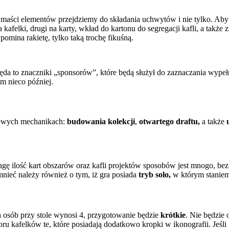
ści elementów przejdziemy do składania uchwytów i nie tylko. Aby w p
felki, drugi na karty, wkład do kartonu do segregacji kafli, a także
pomina rakietę, tylko taką trochę fikuśną.
da to znaczniki „sponsorów”, które będą służył do zaznaczania wypeł
m nieco później.
wowych mechanikach:
budowania kolekcji
,
otwartego draftu,
a także
 ilość kart obszarów oraz kafli projektów sposobów jest mnogo, bez li
mnieć należy również o tym, iż gra posiada
tryb solo,
w którym staniem
ba osób przy stole wynosi 4, przygotowanie będzie
krótkie
. Nie będzie
ioru kafelków te, które posiadają dodatkowo kropki w ikonografii. Jeś