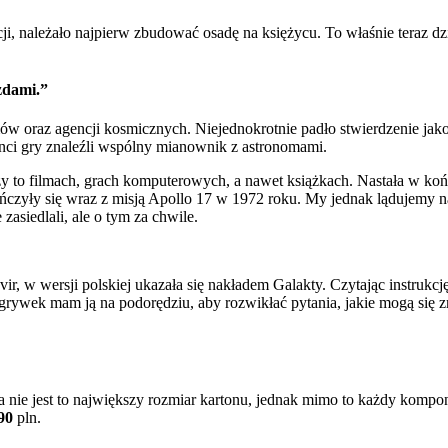
ji, należało najpierw zbudować osadę na księżycu. To właśnie teraz
azdami.”
onomów oraz agencji kosmicznych. Niejednokrotnie padło stwierdzenie 
enci gry znaleźli wspólny mianownik z astronomami.
zy to filmach, grach komputerowych, a nawet książkach. Nastała w ko
zyły się wraz z misją Apollo 17 w 1972 roku. My jednak lądujemy na
asiedlali, ale o tym za chwile.
w wersji polskiej ukazała się nakładem Galakty. Czytając instrukcję, 
zgrywek mam ją na podorędziu, aby rozwikłać pytania, jakie mogą się zr
 nie jest to największy rozmiar kartonu, jednak mimo to każdy kompon
90
pln.