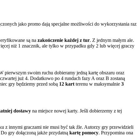
onych jako promo dają specjalne możliwości do wykorzystania raz
weryfikowane są na
zakończenie każdej z tur
. Z jednym małym ale.
więcej niż 1 znacznik, ale tylko w przypadku gdy 2 lub więcej graczy
 W pierwszym swoim ruchu dobieramy jedną kartę obszaru oraz
w czwartej już 4. Dodatkowo po 4 rundach fazy A oraz B zostaną
oniec gry będziemy przed sobą
12 kart
terenu w maksymalnie
3
tatniej dostawy
na miejsce nowej karty. Jeśli dobierzemy z tej
 innymi graczami nie musi być tak źle. Autorzy gry przewidzieli
. Do gry dołączoną jakże przydatną
kartę pomocy
. Przypomina ona