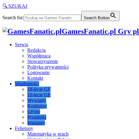
🔍 SZUKAJ
Search for:
Search Button
GamesFanatic.pl Gry pla
Serwis
Redakcja
Współpraca
Stowarzyszenie
Polityka prywatności
Logowanie
Kontakt
Wiadomości
18-lecie GF
10-lecie GF
Wywiady
Konkursy
GFoto
Poradniki
Warianty
Felietony
Matematyka w grach