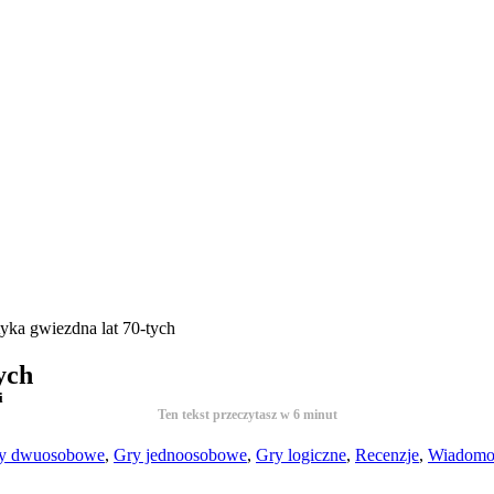
tyka gwiezdna lat 70-tych
ych
i
Ten tekst przeczytasz w
6
minut
y dwuosobowe
,
Gry jednoosobowe
,
Gry logiczne
,
Recenzje
,
Wiadomo