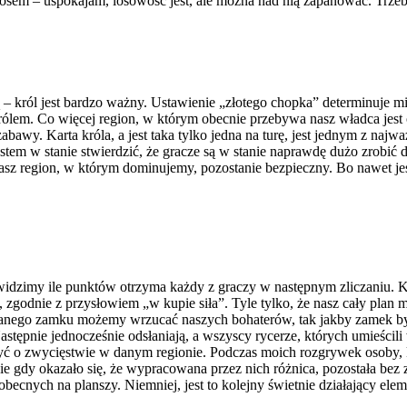
ą nosem – uspokajam, losowość jest, ale można nad nią zapanować. Trze
sadą – król jest bardzo ważny. Ustawienie „złotego chopka” determinu
lem. Co więcej region, w którym obecnie przebywa nasz władca jest od
awy. Karta króla, a jest taka tylko jedna na turę, jest jednym z naj
jestem w stanie stwierdzić, że gracze są w stanie naprawdę dużo zrobi
asz region, w którym dominujemy, pozostanie bezpieczny. Bo nawet jeśl
ę widzimy ile punktów otrzyma każdy z graczy w następnym zliczaniu.
 zgodnie z przysłowiem „w kupie siła”. Tyle tylko, że nasz cały plan 
nianego zamku możemy wrzucać naszych bohaterów, tak jakby zamek b
stępnie jednocześnie odsłaniają, a wszyscy rycerze, których umieścil
o zwycięstwie w danym regionie. Podczas moich rozgrywek osoby, któ
ie gdy okazało się, że wypracowana przez nich różnica, pozostała bez
becnych na planszy. Niemniej, jest to kolejny świetnie działający el