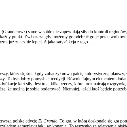
ów (Granderów?) same w sobie nie zapewniają siły do kontroli regionó
ć każdy punkt. Zwłaszcza gdy możemy go odebrać go je przeciwnikowi. 
rzmi już znacznie lepiej. A jaka satysfakcja z tego…
, który się śmiał gdy zobaczył nową paletę kolorystyczną planszy, w 
anszy. To był dobry pomysł tej reedycji. Równie fajnym elementem do
ikacje kart siły. Jest tutaj kilka rzeczy, które urozmaicają rozgrywkę,
erdzą, że można je sobie podarować. Niemniej, jeżeli ktoś będzie potrz
ierwszą polską edycję
El Grande
. To gra, w którą doskonale się gra 
zględem gameplayu jak i wykonania. To wszystko za relatywnie niskie