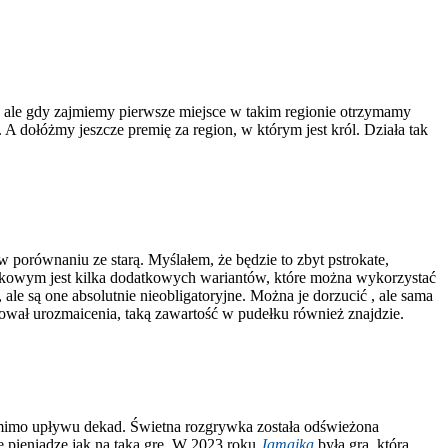
w, ale gdy zajmiemy pierwsze miejsce w takim regionie otrzymamy
A dołóżmy jeszcze premię za region, w którym jest król. Działa tak
porównaniu ze starą. Myślałem, że będzie to zbyt pstrokate,
datkowym jest kilka dodatkowych wariantów, które można wykorzystać
 ale są one absolutnie nieobligatoryjne. Można je dorzucić , ale sama
ebował urozmaicenia, taką zawartość w pudełku również znajdzie.
pomimo upływu dekad. Świetna rozgrywka została odświeżona
 pieniądze jak na taką grę. W 2023 roku
Jamajka
była grą, którą