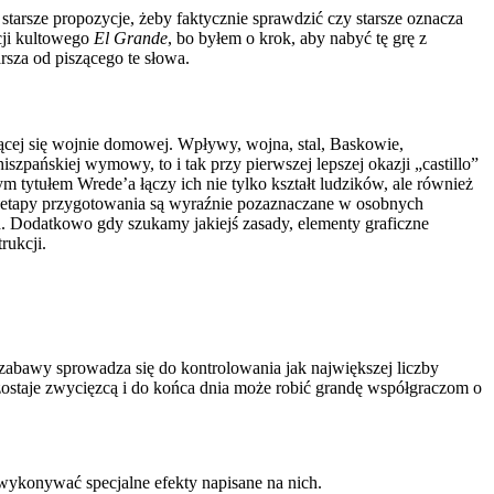
tarsze propozycje, żeby faktycznie sprawdzić czy starsze oznacza
cji kultowego
El Grande
, bo byłem o krok, aby nabyć tę grę z
rsza od piszącego te słowa.
ącej się wojnie domowej. Wpływy, wojna, stal, Baskowie,
hiszpańskiej wymowy, to i tak przy pierwszej lepszej okazji „castillo”
m tytułem Wrede’a łączy ich nie tylko kształt ludzików, ale również
ie etapy przygotowania są wyraźnie pozaznaczane w osobnych
h. Dodatkowo gdy szukamy jakiejś zasady, elementy graficzne
rukcji.
 zabawy sprowadza się do kontrolowania jak największej liczby
 zostaje zwycięzcą i do końca dnia może robić grandę współgraczom o
wykonywać specjalne efekty napisane na nich.