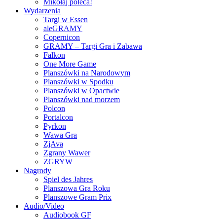
Mikołaj poleca!
Wydarzenia
Targi w Essen
aleGRAMY
Copernicon
GRAMY – Targi Gra i Zabawa
Falkon
One More Game
Planszówki na Narodowym
Planszówki w Spodku
Planszówki w Opactwie
Planszówki nad morzem
Polcon
Portalcon
Pyrkon
Wawa Gra
ZjAva
Zgrany Wawer
ZGRYW
Nagrody
Spiel des Jahres
Planszowa Gra Roku
Planszowe Gram Prix
Audio/Video
Audiobook GF