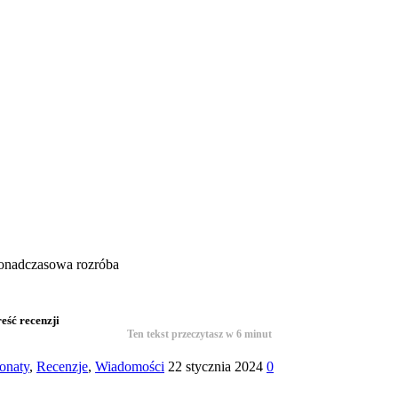
onadczasowa rozróba
ść recenzji
Ten tekst przeczytasz w
6
minut
ronaty
,
Recenzje
,
Wiadomości
22 stycznia 2024
0