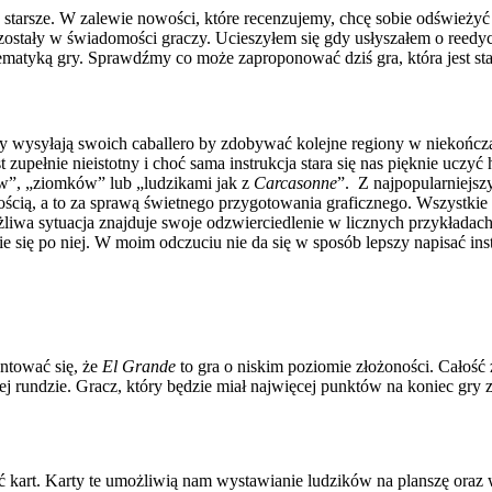
arsze. W zalewie nowości, które recenzujemy, chcę sobie odświeżyć s
pozostały w świadomości graczy. Ucieszyłem się gdy usłyszałem o reedy
tematyką gry. Sprawdźmy co może zaproponować dziś gra, która jest sta
zy wysyłają swoich caballero by zdobywać kolejne regiony w niekończ
 zupełnie nieistotny i choć sama instrukcja stara się nas pięknie uczyć 
ów”, „ziomków” lub „ludzikami jak z
Carcasonne
”. Z najpopularniejszy
ością, a to za sprawą świetnego przygotowania graficznego. Wszystk
liwa sytuacja znajduje swoje odzwierciedlenie w licznych przykładac
anie się po niej. W moim odczuciu nie da się w sposób lepszy napisać inst
ntować się, że
El Grande
to gra o niskim poziomie złożoności. Całość
tej rundzie. Gracz, który będzie miał najwięcej punktów na koniec gry
 kart. Karty te umożliwią nam wystawianie ludzików na planszę oraz 