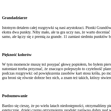
Grandadziarze
Istotnym detalem całej rozgrywki są nasi arystokraci. Pionki Grand
ekstra dwa punkty. Niby mało, ale ta gra uczy nas, że warto docenia
samo, ale łączy się z premią za grande. 11 zamiast siedmiu punktów b
Piękność kolorów
W tym momencie muszę też posypać głowę popiołem, bo byłem pierwszy
natomiast trzeba przyznać, że znacząco polepszyło to czytelność pl
podczas rozgrywki: od powiększenia zasobów kart stosu króla, po modyf
gra broni się równie dobrze bez nich, a znam też takich, którzy stwi
Podsumowanie
Bardzo się cieszę, że po wielu latach niedostępności, otrzymaliśmy p
estetycznie, dzięki czemu otrzymujemy produkt zarówno dobry pod w