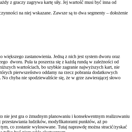
każdy z graczy zagrywa kartę siły. Jej wartość musi być inna od
e czynności na niej wskazane. Zawsze są to dwa segmenty – dołożenie
 do większego zastanowienia. Jedną z nich jest system dworu oraz
zego dworu. Pula ta poszerza się z każdą rundą w zależności od
niższych wartościach, bo szybkie zagranie najwyższych kart, nie
 których pierwszeństwo oddamy na rzecz pobrania dodatkowych
 No chyba nie spodziewaliście się, że w grze zawierającej słowo
o nie jest gra o żmudnym planowaniu i konsekwentnym realizowaniu
d: przestawiania ludzików, modyfikatorami punktów, aż po
tym, co zostanie wylosowane. Tutaj naprawdę można stracić/zyskać