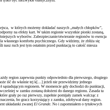
ba tylko być niezwykle elastycznym.
je miejsca, w których możemy dokładać naszych „małych chłopków”,
porny na efekty kart. W takim regionie wszystkie pionki zostaną,
ważniejszych wyborów. Zabezpieczanie/otwieranie regionów to esencja
ć dla własnego komfortu psychicznego. Gdy widzimy, że zbliża się
i nasz ruch jest tym ostatnim przed punktacją to całość miesza
 Każdy region zapewnia punkty odpowiednio dla pierwszego, drugiego
może iść do właśnie tej k[…] jeżeli nie przewidzimy jednego
ył sąsiadującym regionem. W momencie gdy dochodzi do punktacji,
i wcześniej w zamku zostaną dołożeni do danego regionu. Zasada ta
re grały po raz pierwszy, zupełnie pomijały zamek walcząc z
 znaczenia, bo gracz korzystający z zamku, zdobywał dany region.
ement układanki zwanej
El Grande
. No i zapomniałem o tytułowych