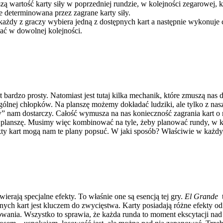
szą wartość karty siły w poprzedniej rundzie, w kolejności zegarowej, 
 determinowana przez zagrane karty siły.
, każdy z graczy wybiera jedną z dostępnych kart a następnie wykonuj
ać w dowolnej kolejności.
st bardzo prosty. Natomiast jest tutaj kilka mechanik, które zmuszą nas
gólnej chłopków. Na planszę możemy dokładać ludziki, ale tylko z nas
w” nam dostarczy. Całość wymusza na nas konieczność zagrania kart o 
na planszę. Musimy więc kombinować na tyle, żeby planować rundy, w
ekty kart mogą nam te plany popsuć. W jaki sposób? Właściwie w każdy.
ierają specjalne efekty. To właśnie one są esencją tej gry.
El Grande
t
nych kart jest kluczem do zwycięstwa. Karty posiadają różne efekty o
nia. Wszystko to sprawia, że każda runda to moment ekscytacji nad 