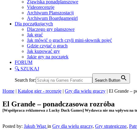
Zjawiska ponadplanszowe
Videorecenzje
Archiwum Planszostacji
Archiwum Boardgamegirl
Dla początkujących
Dlaczego gry planszowe
Jak grać
Jak mówić o grach czyli mini-słownik pojęć
Gdzie czytać o grach
Jak kupować gry
Jakie gry na początek
FORUM
🔍 SZUKAJ
Search for:
Search Button
Home
|
Katalog gier - recenzje
|
Gry dla wielu graczy
|
El Grande – p
El Grande – ponadczasowa rozróba
[Współpraca reklamowa z Lucky Duck Games] Wydawca nie ma wpływu na tre
Posted by:
Jakub Wiąz
in
Gry dla wielu graczy
,
Gry strategiczne
,
Pat