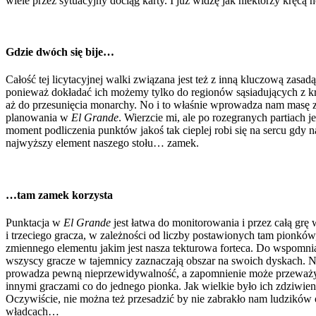
wiele przez sytuacyjny dociąg karty. I już widzę jak niektórzy kręc
Gdzie dwóch się bije…
Całość tej licytacyjnej walki związana jest też z inną kluczową za
ponieważ dokładać ich możemy tylko do regionów sąsiadujących z kró
aż do przesunięcia monarchy. No i to właśnie wprowadza nam masę zab
planowania w
El Grande
. Wierzcie mi, ale po rozegranych partiach 
moment podliczenia punktów jakoś tak cieplej robi się na sercu gdy n
najwyższy element naszego stołu… zamek.
…tam zamek korzysta
Punktacja w
El Grande
jest łatwa do monitorowania i przez całą gr
i trzeciego gracza, w zależności od liczby postawionych tam pionków,
zmiennego elementu jakim jest nasza tekturowa forteca. Do wspom
wszyscy gracze w tajemnicy zaznaczają obszar na swoich dyskach. Na
prowadza pewną nieprzewidywalność, a zapomnienie może przeważyć 
innymi graczami co do jednego pionka. Jak wielkie było ich zdziwien
Oczywiście, nie można też przesadzić by nie zabrakło nam ludzików o
władcach…