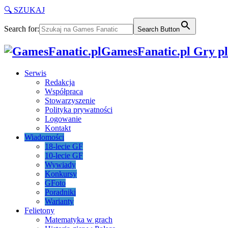
🔍 SZUKAJ
Search for:
Search Button
GamesFanatic.pl Gry pla
Serwis
Redakcja
Współpraca
Stowarzyszenie
Polityka prywatności
Logowanie
Kontakt
Wiadomości
18-lecie GF
10-lecie GF
Wywiady
Konkursy
GFoto
Poradniki
Warianty
Felietony
Matematyka w grach