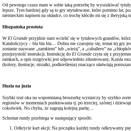
Od pewnego czasu mam w sobie taką potrzebę by wyszukiwać tytuły st
lepsze. Tym bardziej gdy są to gry utytułowane, które pomimo lat, 
niemieckim napisem na okładce, co trochę kłóciło mi się z iberyjską 
Hiszpańska prostota
W
El Grande
przyjdzie nam wcielić się w tytułowych grandów, któr
Katalończycy – bla bla bla… Dobra nie czarujmy się, temat tej gry jest
zostanie nazwane „zamkiem” lub „wieżą”, a „caballero” na „chłopk
przejrzystość instrukcji. Instrukcję do
El Grande
czyta się z przyjemn
ramkach, a opis rozgrywki jest odpowiednio zilustrowany. Każda moż
(kolory, ilustracje, strzałki, podkreślenia) znacząco ułatwiają porusz
Huzia na juzia
Szybki rzut oka na wspomnianą broszurkę wystarczy by szybko zorie
regionów w momentach punktowania tj. po trzeciej, szóstej i dziewią
cokolwiek. No chyba, że zagrają kolejną partię…
Schemat rundy przebiega w następujący sposób:
Odkrycie kart akcji: Na początku każdej rundy odkrywamy pięć