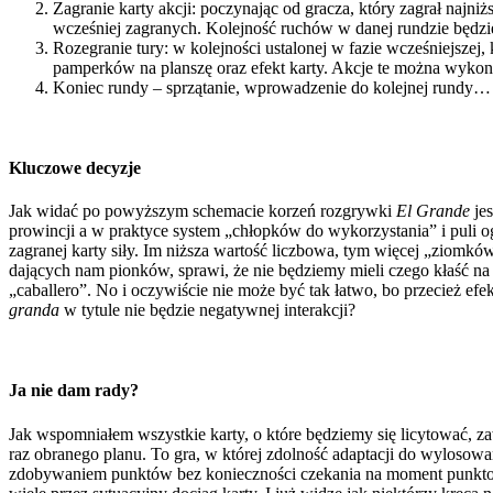
Zagranie karty akcji: poczynając od gracza, który zagrał najniż
wcześniej zagranych. Kolejność ruchów w danej rundzie będzie
Rozegranie tury: w kolejności ustalonej w fazie wcześniejszej
pamperków na planszę oraz efekt karty. Akcje te można wykon
Koniec rundy – sprzątanie, wprowadzenie do kolejnej rundy…
Kluczowe decyzje
Jak widać po powyższym schemacie korzeń rozgrywki
El Grande
je
prowincji a w praktyce system „chłopków do wykorzystania” i puli o
zagranej karty siły. Im niższa wartość liczbowa, tym więcej „ziomkó
dających nam pionków, sprawi, że nie będziemy mieli czego kłaść 
„caballero”. No i oczywiście nie może być tak łatwo, bo przecież ef
granda
w tytule nie będzie negatywnej interakcji?
Ja nie dam rady?
Jak wspomniałem wszystkie karty, o które będziemy się licytować, zaw
raz obranego planu. To gra, w której zdolność adaptacji do wylosowa
zdobywaniem punktów bez konieczności czekania na moment punktowa