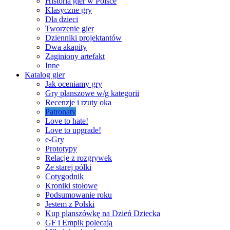
Historia gier w Polsce
Klasyczne gry
Dla dzieci
Tworzenie gier
Dzienniki projektantów
Dwa akapity
Zaginiony artefakt
Inne
Katalog gier
Jak oceniamy gry
Gry planszowe w/g kategorii
Recenzje i rzuty oka
Patronaty
Love to hate!
Love to upgrade!
e-Gry
Prototypy
Relacje z rozgrywek
Ze starej półki
Cotygodnik
Kroniki stołowe
Podsumowanie roku
Jestem z Polski
Kup planszówkę na Dzień Dziecka
GF i Empik polecają