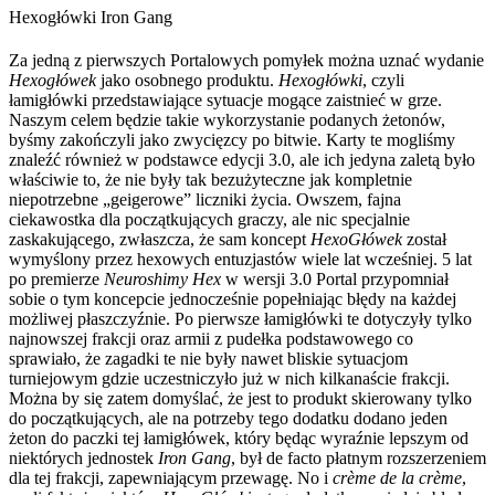
Hexogłówki Iron Gang
Za jedną z pierwszych Portalowych pomyłek można uznać wydanie
Hexogłówek
jako osobnego produktu.
Hexogłówki
, czyli
łamigłówki przedstawiające sytuacje mogące zaistnieć w grze.
Naszym celem będzie takie wykorzystanie podanych żetonów,
byśmy zakończyli jako zwycięzcy po bitwie. Karty te mogliśmy
znaleźć również w podstawce edycji 3.0, ale ich jedyna zaletą było
właściwie to, że nie były tak bezużyteczne jak kompletnie
niepotrzebne „geigerowe” liczniki życia. Owszem, fajna
ciekawostka dla początkujących graczy, ale nic specjalnie
zaskakującego, zwłaszcza, że sam koncept
HexoGłówek
został
wymyślony przez hexowych entuzjastów wiele lat wcześniej. 5 lat
po premierze
Neuroshimy Hex
w wersji 3.0 Portal przypomniał
sobie o tym koncepcie jednocześnie popełniając błędy na każdej
możliwej płaszczyźnie. Po pierwsze łamigłówki te dotyczyły tylko
najnowszej frakcji oraz armii z pudełka podstawowego co
sprawiało, że zagadki te nie były nawet bliskie sytuacjom
turniejowym gdzie uczestniczyło już w nich kilkanaście frakcji.
Można by się zatem domyślać, że jest to produkt skierowany tylko
do początkujących, ale na potrzeby tego dodatku dodano jeden
żeton do paczki tej łamigłówek, który będąc wyraźnie lepszym od
niektórych jednostek
Iron Gang
, był de facto płatnym rozszerzeniem
dla tej frakcji, zapewniającym przewagę. No i
crème de la crème
,