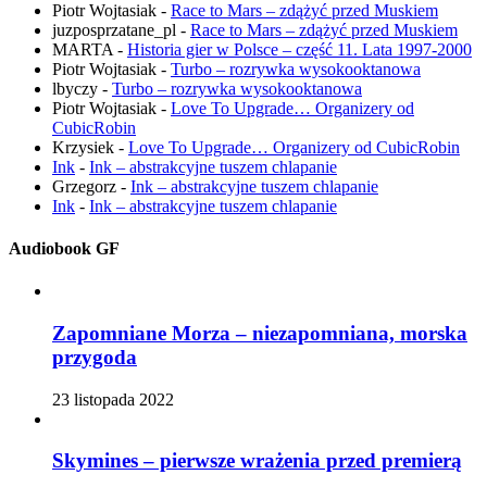
Piotr Wojtasiak
-
Race to Mars – zdążyć przed Muskiem
juzposprzatane_pl
-
Race to Mars – zdążyć przed Muskiem
MARTA
-
Historia gier w Polsce – część 11. Lata 1997-2000
Piotr Wojtasiak
-
Turbo – rozrywka wysokooktanowa
lbyczy
-
Turbo – rozrywka wysokooktanowa
Piotr Wojtasiak
-
Love To Upgrade… Organizery od
CubicRobin
Krzysiek
-
Love To Upgrade… Organizery od CubicRobin
Ink
-
Ink – abstrakcyjne tuszem chlapanie
Grzegorz
-
Ink – abstrakcyjne tuszem chlapanie
Ink
-
Ink – abstrakcyjne tuszem chlapanie
Audiobook GF
Zapomniane Morza – niezapomniana, morska
przygoda
23 listopada 2022
Skymines – pierwsze wrażenia przed premierą