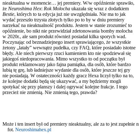
nieaktualna w momencie… jej premiery. W/w opóźnienie sprawiło,
że
Neuroshima Hex
:
Rok Molocha
ukazała się wraz z dodatkiem
Bestie
, których to ta edycja już nie uwzględniała. Nie ma to jak
wydać przeszło trzysta złotych tylko po to by w dniu premiery
narzekać na nieaktualność produktu. Jestem w stanie zrozumieć to
opóźnienie, bo nikt nie przewidział zdetonowania bomby molocha
w 2020r., ale sam produkt również posiadał kilka sporych wad.
Poczynając od beznadziejnego insert sprawiającego, że wszystkie
żetony „latały” wewnątrz pudełka, czy FAQ, które posiadało istotne
błędy. Ale niech pierwszy rzuci kamieniem kto nie spodziewał się
jakiegoś niedopracowania. Mimo wszystko to od początku był
produkt reklamowany jako fajna pamiątka, dla osób, które bardzo
lubią tę grę, lub ładniejsze wydanie dla osób, które jeszcze tej gry
nie posiadają. W ostateczności każdy gracz Hexa liczył tylko na to,
że kolejne dodatki będą się ukazywać, a my będziemy mogli
spotykać się przy planszy i dalej ogrywać kolejne frakcje. I tego
przecież nie zmienią. Nie zmienią tego, prawda?
Może i ten insert był od premiery nieaktualny, ale za to jest
fot.
Neuroshimahex.pl