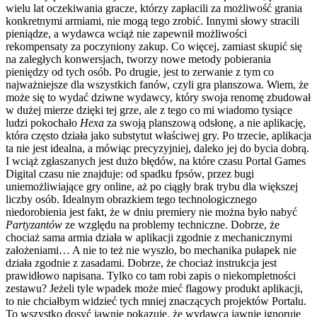
wielu lat oczekiwania gracze, którzy zapłacili za możliwość grania
konkretnymi armiami, nie mogą tego zrobić. Innymi słowy stracili
pieniądze, a wydawca wciąż nie zapewnił możliwości
rekompensaty za poczyniony zakup. Co więcej, zamiast skupić się
na zaległych konwersjach, tworzy nowe metody pobierania
pieniędzy od tych osób. Po drugie, jest to zerwanie z tym co
najważniejsze dla wszystkich fanów, czyli gra planszowa. Wiem, że
może się to wydać dziwne wydawcy, który swoja renomę zbudował
w dużej mierze dzięki tej grze, ale z tego co mi wiadomo tysiące
ludzi pokochało
Hexa
za swoją planszową odsłonę, a nie aplikację,
która często działa jako substytut właściwej gry. Po trzecie, aplikacja
ta nie jest idealna, a mówiąc precyzyjniej, daleko jej do bycia dobrą.
I wciąż zgłaszanych jest dużo błędów, na które czasu Portal Games
Digital czasu nie znajduje: od spadku fpsów, przez bugi
uniemożliwiające gry online, aż po ciągły brak trybu dla większej
liczby osób. Idealnym obrazkiem tego technologicznego
niedorobienia jest fakt, że w dniu premiery nie można było nabyć
Partyzantów
ze względu na problemy techniczne. Dobrze, że
chociaż sama armia działa w aplikacji zgodnie z mechanicznymi
założeniami… A nie to też nie wyszło, bo mechanika pułapek nie
działa zgodnie z zasadami. Dobrze, że chociaż instrukcja jest
prawidłowo napisana. Tylko co tam robi zapis o niekompletności
zestawu? Jeżeli tyle wpadek może mieć flagowy produkt aplikacji,
to nie chciałbym widzieć tych mniej znaczących projektów Portalu.
To wszystko dosyć jawnie pokazuje, że wydawca jawnie ignoruje