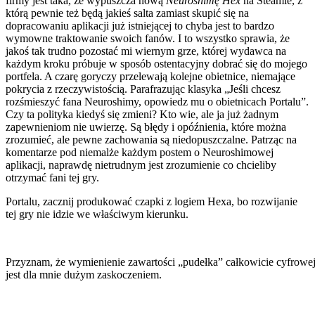
firmy jest taka, że wypuszcza nową
Neuroshimę Hex
na Steamie, z
którą pewnie też będą jakieś salta zamiast skupić się na
dopracowaniu aplikacji już istniejącej to chyba jest to bardzo
wymowne traktowanie swoich fanów. I to wszystko sprawia, że
jakoś tak trudno pozostać mi wiernym grze, której wydawca na
każdym kroku próbuje w sposób ostentacyjny dobrać się do mojego
portfela. A czarę goryczy przelewają kolejne obietnice, niemające
pokrycia z rzeczywistością. Parafrazując klasyka „Jeśli chcesz
rozśmieszyć fana Neuroshimy, opowiedz mu o obietnicach Portalu”.
Czy ta polityka kiedyś się zmieni? Kto wie, ale ja już żadnym
zapewnieniom nie uwierzę. Są błędy i opóźnienia, które można
zrozumieć, ale pewne zachowania są niedopuszczalne. Patrząc na
komentarze pod niemalże każdym postem o Neuroshimowej
aplikacji, naprawdę nietrudnym jest zrozumienie co chcieliby
otrzymać fani tej gry.
Portalu, zacznij produkować czapki z logiem Hexa, bo rozwijanie
tej gry nie idzie we właściwym kierunku.
Przyznam, że wymienienie zawartości „pudełka” całkowicie cyfrowej
jest dla mnie dużym zaskoczeniem.