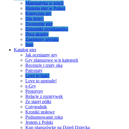
Matematyka w grach
Historia gier w Polsce
Klasyczne gry
Dla dzieci
Tworzenie gier
Dzienniki projektantów
Dwa akapity
Zaginiony artefakt
Inne
Katalog gier
Jak oceniamy gry
Gry planszowe w/g kategorii
Recenzje i rzuty oka
Patronaty
Love to hate!
Love to upgrade!
e-Gry
Prototypy
Relacje z rozgrywek
Ze starej półki
Cotygodnik
Kroniki stołowe
Podsumowanie roku
Jestem z Polski
Kup planszówkę na Dzień Dziecka