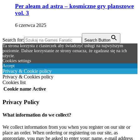
Per aleam ad astra – kosmiczne gry planszowe
vol. 3
6 czerwca 2025
Search for:
Search Button
Ta strona korzysta z ciasteczek aby świadczyć usługi na najwyższym
poziomie. Dalsze korzystanie ze strony oznacza, że zgadzasz się na ich
użycie.
Cookies settings
Accept
Privacy & Cookie policy
Privacy & Cookies policy
Cookies list
Cookie name
Active
Privacy Policy
What information do we collect?
We collect information from you when you register on our site or
place an order. When ordering or registering on our site, as
appropriate, you may be asked to enter your: name, e-mail address