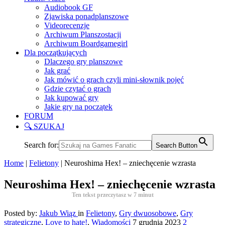
Audiobook GF
Zjawiska ponadplanszowe
Videorecenzje
Archiwum Planszostacji
Archiwum Boardgamegirl
Dla początkujących
Dlaczego gry planszowe
Jak grać
Jak mówić o grach czyli mini-słownik pojęć
Gdzie czytać o grach
Jak kupować gry
Jakie gry na początek
FORUM
🔍 SZUKAJ
Search for:
Search Button
Home
|
Felietony
|
Neuroshima Hex! – zniechęcenie wzrasta
Neuroshima Hex! – zniechęcenie wzrasta
Ten tekst przeczytasz w
7
minut
Posted by:
Jakub Wiąz
in
Felietony
,
Gry dwuosobowe
,
Gry
strategiczne
,
Love to hate!
,
Wiadomości
7 grudnia 2023
2