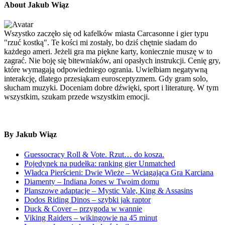
About Jakub Wiąz
Wszystko zaczęło się od kafelków miasta Carcasonne i gier typu
"rzuć kostką". Te kości mi zostały, bo dziś chętnie siadam do
każdego ameri. Jeżeli gra ma piękne karty, koniecznie muszę w to
zagrać. Nie boję się bitewniaków, ani opasłych instrukcji. Cenię gry,
które wymagają odpowiedniego ogrania. Uwielbiam negatywną
interakcję, dlatego przesiąkam eurosceptyzmem. Gdy gram solo,
słucham muzyki. Doceniam dobre dźwięki, sport i literaturę. W tym
wszystkim, szukam przede wszystkim emocji.
By Jakub Wiąz
Guessocracy Roll & Vote. Rzut… do kosza.
Pojedynek na pudełka: ranking gier Unmatched
Władca Pierścieni: Dwie Wieże – Wciągająca Gra Karciana
Diamenty – Indiana Jones w Twoim domu
Planszowe adaptacje – Mystic Vale, King & Assasins
Dodos Riding Dinos – szybki jak raptor
Duck & Cover – przygoda w wannie
Viking Raiders – wikingowie na 45 minut