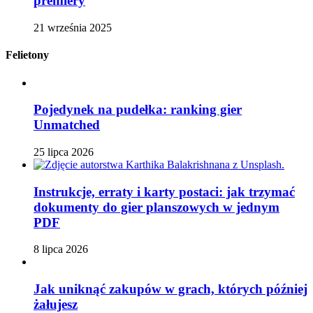
premiery
21 września 2025
Felietony
Pojedynek na pudełka: ranking gier
Unmatched
25 lipca 2026
Instrukcje, erraty i karty postaci: jak trzymać
dokumenty do gier planszowych w jednym
PDF
8 lipca 2026
Jak uniknąć zakupów w grach, których później
żałujesz