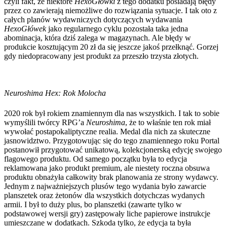
czyli fakt, że niektóre
HexoGłówki
z tego dodatku posiadają błędy
przez co zawierają niemożliwe do rozwiązania sytuacje. I tak oto z
całych planów wydawniczych dotyczących wydawania
HexoGłówek
jako regularnego cyklu pozostała taka jedna
abominacja, która dziś zalega w magazynach. Ale błędy w
produkcie kosztującym 20 zł da się jeszcze jakoś przełknąć. Gorzej
gdy niedopracowany jest produkt za przeszło trzysta złotych.
Neuroshima Hex: Rok Molocha
2020 rok był rokiem znamiennym dla nas wszystkich. I tak to sobie
wymyślili twórcy RPG’a
Neuroshima
, że to właśnie ten rok miał
wywołać postapokaliptyczne realia. Medal dla nich za skuteczne
jasnowidztwo. Przygotowując się do tego znamiennego roku Portal
postanowił przygotować unikatową, kolekcjonerską edycję swojego
flagowego produktu. Od samego początku była to edycja
reklamowana jako produkt premium, ale niestety roczna obsuwa
produktu obnażyła całkowity brak planowania ze strony wydawcy.
Jednym z najważniejszych plusów tego wydania było zawarcie
planszetek oraz żetonów dla wszystkich dotychczas wydanych
armii. I był to duży plus, bo planszetki (zawarte tylko w
podstawowej wersji gry) zastępowały liche papierowe instrukcje
umieszczane w dodatkach. Szkoda tylko, że edycja ta była