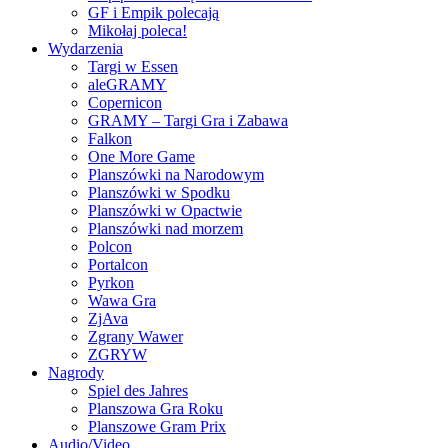
GF i Empik polecają
Mikołaj poleca!
Wydarzenia
Targi w Essen
aleGRAMY
Copernicon
GRAMY – Targi Gra i Zabawa
Falkon
One More Game
Planszówki na Narodowym
Planszówki w Spodku
Planszówki w Opactwie
Planszówki nad morzem
Polcon
Portalcon
Pyrkon
Wawa Gra
ZjAva
Zgrany Wawer
ZGRYW
Nagrody
Spiel des Jahres
Planszowa Gra Roku
Planszowe Gram Prix
Audio/Video