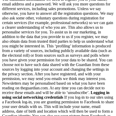
email address and a password. We will ask you more questions for
different services, including sales promotions. Unless we say
otherwise, you have to answer all the registration questions. We may
also ask some other, voluntary questions during registration for
certain services (for example, professional networks) so we can gain
a clearer understanding of who you are. This also allows us to
personalise services for you. To assist us in our marketing, in
addition to the data that you provide to us if you register, we may
also obtain data from trusted third parties to help us understand what
you might be interested in. This ‘profiling’ information is produced
from a variety of sources, including publicly available data (such as
the electoral roll) or from sources such as surveys and polls where
you have given your permission for your data to be shared. You can
choose not to have such data shared with the Guardian from these
sources by logging into your account and changing the settings in
the privacy section. After you have registered, and with your
permission, we may send you emails we think may interest you.
Newsletters may be personalised based on what you have been
reading on theguardian.com. At any time you can decide not to
receive these emails and will be able to ‘unsubscribe’.
Logging in
using social networking credentials
If you log-in to our sites using
a Facebook log-in, you are granting permission to Facebook to share
your user details with us. This will include your name, email
address, date of birth and location which will then be used to form a
Guardian identity. You can also use your picture from Facebook as