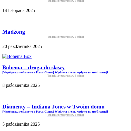
Ten tekst przeczytasz w
6
minut
14 listopada 2025
Madżong
Ten tekst przeczytasz w
9
minut
20 października 2025
Bohema – droga do sławy
[Współpraca reklamowa z Portal Games] Wydawca nie ma wpływu na treść recenzji
Ten tekst przeczytasz w
6
minut
8 października 2025
Diamenty – Indiana Jones w Twoim domu
[Współpraca reklamowa z Portal Games] Wydawca nie ma wpływu na treść recenzji
Ten tekst przeczytasz w
4
minut
5 października 2025