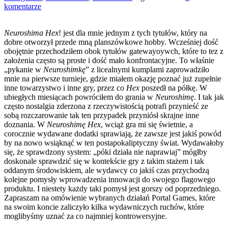
komentarze
Neuroshima Hex
! jest dla mnie jednym z tych tytułów, który na
dobre otworzył przede mną planszówkowe hobby. Wcześniej dość
obojętnie przechodziłem obok tytułów gatewayoywch, które to tez z
założenia często są proste i dość mało konfrontacyjne. To właśnie
„pykanie w
Neuroshimkę
” z licealnymi kumplami zaprowadziło
mnie na pierwsze turnieje, gdzie miałem okazję poznać już zupełnie
inne towarzystwo i inne gry, przez co
Hex
poszedł na półkę. W
ubiegłych miesiącach powróciłem do grania w
Neuroshimę
. I tak jak
często nostalgia zderzona z rzeczywistością potrafi przynieść ze
sobą rozczarowanie tak ten przypadek przyniósł skrajne inne
doznania. W
Neuroshimę Hex
, wciąż gra mi się świetnie, a
corocznie wydawane dodatki sprawiają, że zawsze jest jakiś powód
by na nowo wsiąknąć w ten postapokaliptyczny świat. Wydawałoby
się, że sprawdzony system: „póki działa nie naprawiaj” mógłby
doskonale sprawdzić się w kontekście gry z takim stażem i tak
oddanym środowiskiem, ale wydawcy co jakiś czas przychodzą
kolejne pomysły wprowadzenia innowacji do swojego flagowego
produktu. I niestety każdy taki pomysł jest gorszy od poprzedniego.
Zapraszam na omówienie wybranych działań Portal Games, które
na swoim koncie zaliczyło kilka wydawniczych ruchów, które
moglibyśmy uznać za co najmniej kontrowersyjne.