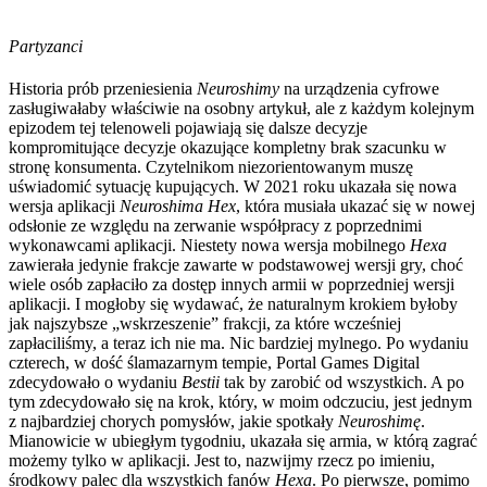
Partyzanci
Historia prób przeniesienia
Neuroshimy
na urządzenia cyfrowe
zasługiwałaby właściwie na osobny artykuł, ale z każdym kolejnym
epizodem tej telenoweli pojawiają się dalsze decyzje
kompromitujące decyzje okazujące kompletny brak szacunku w
stronę konsumenta. Czytelnikom niezorientowanym muszę
uświadomić sytuację kupujących. W 2021 roku ukazała się nowa
wersja aplikacji
Neuroshima Hex
, która musiała ukazać się w nowej
odsłonie ze względu na zerwanie współpracy z poprzednimi
wykonawcami aplikacji. Niestety nowa wersja mobilnego
Hexa
zawierała jedynie frakcje zawarte w podstawowej wersji gry, choć
wiele osób zapłaciło za dostęp innych armii w poprzedniej wersji
aplikacji. I mogłoby się wydawać, że naturalnym krokiem byłoby
jak najszybsze „wskrzeszenie” frakcji, za które wcześniej
zapłaciliśmy, a teraz ich nie ma. Nic bardziej mylnego. Po wydaniu
czterech, w dość ślamazarnym tempie, Portal Games Digital
zdecydowało o wydaniu
Bestii
tak by zarobić od wszystkich. A po
tym zdecydowało się na krok, który, w moim odczuciu, jest jednym
z najbardziej chorych pomysłów, jakie spotkały
Neuroshimę
.
Mianowicie w ubiegłym tygodniu, ukazała się armia, w którą zagrać
możemy tylko w aplikacji. Jest to, nazwijmy rzecz po imieniu,
środkowy palec dla wszystkich fanów
Hexa
. Po pierwsze, pomimo