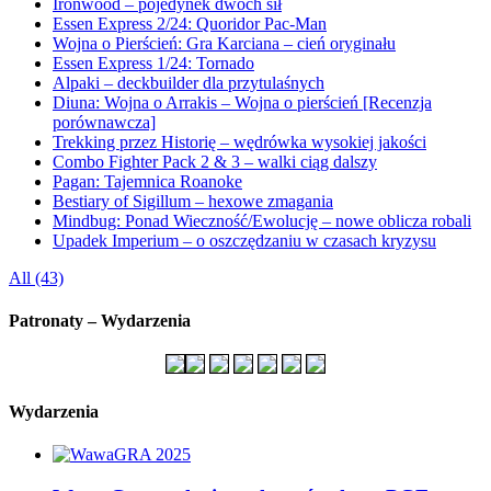
Ironwood – pojedynek dwóch sił
Essen Express 2/24: Quoridor Pac-Man
Wojna o Pierścień: Gra Karciana – cień oryginału
Essen Express 1/24: Tornado
Alpaki – deckbuilder dla przytulaśnych
Diuna: Wojna o Arrakis – Wojna o pierścień [Recenzja
porównawcza]
Trekking przez Historię – wędrówka wysokiej jakości
Combo Fighter Pack 2 & 3 – walki ciąg dalszy
Pagan: Tajemnica Roanoke
Bestiary of Sigillum – hexowe zmagania
Mindbug: Ponad Wieczność/Ewolucję – nowe oblicza robali
Upadek Imperium – o oszczędzaniu w czasach kryzysu
All (43)
Patronaty – Wydarzenia
Wydarzenia