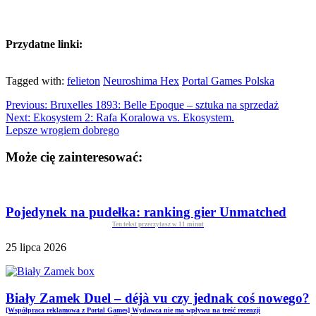
Przydatne linki:
Tagged with:
felieton
Neuroshima Hex
Portal Games Polska
Previous:
Bruxelles 1893: Belle Epoque – sztuka na sprzedaż
Next:
Ekosystem 2: Rafa Koralowa vs. Ekosystem.
Lepsze wrogiem dobrego
Może cię zainteresować:
Pojedynek na pudełka: ranking gier Unmatched
Ten tekst przeczytasz w
11
minut
25 lipca 2026
Biały Zamek Duel – déjà vu czy jednak coś nowego?
[Współpraca reklamowa z Portal Games] Wydawca nie ma wpływu na treść recenzji