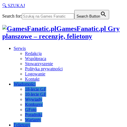
🔍 SZUKAJ
Search for:
Search Button
GamesFanatic.pl Gry
planszowe – recenzje, felietony
Serwis
Redakcja
Współpraca
Stowarzyszenie
Polityka prywatności
Logowanie
Kontakt
Wiadomości
18-lecie GF
10-lecie GF
Wywiady
Konkursy
GFoto
Poradniki
Warianty
Felietony