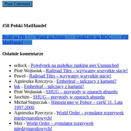
#58 Polski MatHandel
Profil na FB >>>
Wątek na forum >>>
GeekLists na BGG >>>
#59
MatHandel >>>
Ostatnie komentarze
sellock
-
Pojedynek na pudełka: ranking gier Unmatched
Piotr Wojtasiak
-
Railroad Tiles – wzywamy wszystkie stacje!
Paweł
-
Railroad Tiles – wzywamy wszystkie stacje!
Agnieszka Rzeczyca
-
Emberleaf – tańczący z kartami?
Ink
-
Emberleaf – tańczący z kartami?
Piotr Wojtasiak
-
SHUG – przygody w oparach absurdu
Jaochim
-
SHUG – przygody w oparach absurdu
Michał Stajszczak
-
Historia gier w Polsce – część 11. Lata
1997-2000
Agnieszka Rzeczyca
-
World Order – symulator rozgrywek
międzynarodowych!
Max
-
World Order – symulator rozgrywek
międzynarodowych!