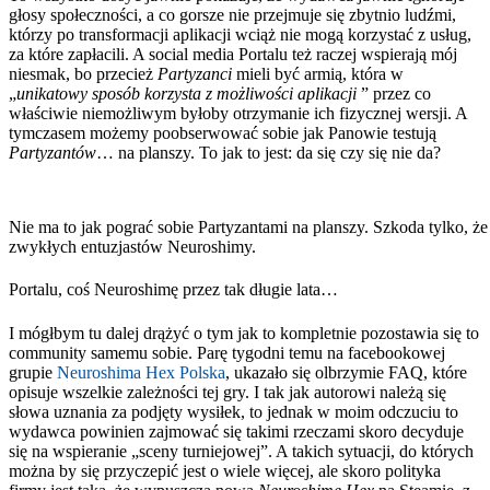
głosy społeczności, a co gorsze nie przejmuje się zbytnio ludźmi,
którzy po transformacji aplikacji wciąż nie mogą korzystać z usług,
za które zapłacili. A social media Portalu też raczej wspierają mój
niesmak, bo przecież
Partyzanci
mieli być armią, która w
„
unikatowy sposób korzysta z możliwości aplikacji
” przez co
właściwie niemożliwym byłoby otrzymanie ich fizycznej wersji. A
tymczasem możemy poobserwować sobie jak Panowie testują
Partyzantów
… na planszy. To jak to jest: da się czy się nie da?
Nie ma to jak pograć sobie Partyzantami na planszy. Szkoda tylko, 
zwykłych entuzjastów Neuroshimy.
Portalu, coś Neuroshimę przez tak długie lata…
I mógłbym tu dalej drążyć o tym jak to kompletnie pozostawia się to
community samemu sobie. Parę tygodni temu na facebookowej
grupie
Neuroshima Hex Polska
, ukazało się olbrzymie FAQ, które
opisuje wszelkie zależności tej gry. I tak jak autorowi należą się
słowa uznania za podjęty wysiłek, to jednak w moim odczuciu to
wydawca powinien zajmować się takimi rzeczami skoro decyduje
się na wspieranie „sceny turniejowej”. A takich sytuacji, do których
można by się przyczepić jest o wiele więcej, ale skoro polityka