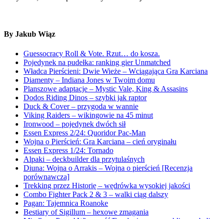
By Jakub Wiąz
Guessocracy Roll & Vote. Rzut… do kosza.
Pojedynek na pudełka: ranking gier Unmatched
Władca Pierścieni: Dwie Wieże – Wciągająca Gra Karciana
Diamenty – Indiana Jones w Twoim domu
Planszowe adaptacje – Mystic Vale, King & Assasins
Dodos Riding Dinos – szybki jak raptor
Duck & Cover – przygoda w wannie
Viking Raiders – wikingowie na 45 minut
Ironwood – pojedynek dwóch sił
Essen Express 2/24: Quoridor Pac-Man
Wojna o Pierścień: Gra Karciana – cień oryginału
Essen Express 1/24: Tornado
Alpaki – deckbuilder dla przytulaśnych
Diuna: Wojna o Arrakis – Wojna o pierścień [Recenzja
porównawcza]
Trekking przez Historię – wędrówka wysokiej jakości
Combo Fighter Pack 2 & 3 – walki ciąg dalszy
Pagan: Tajemnica Roanoke
Bestiary of Sigillum – hexowe zmagania