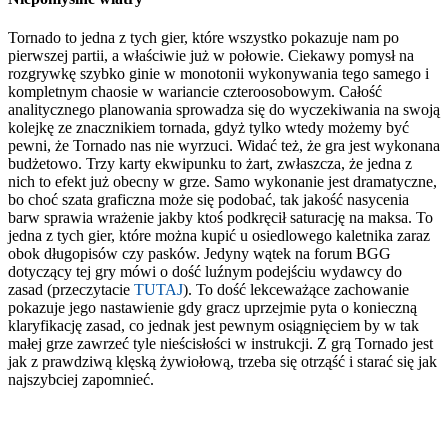
Tornado to jedna z tych gier, które wszystko pokazuje nam po
pierwszej partii, a właściwie już w połowie. Ciekawy pomysł na
rozgrywkę szybko ginie w monotonii wykonywania tego samego i
kompletnym chaosie w wariancie czteroosobowym. Całość
analitycznego planowania sprowadza się do wyczekiwania na swoją
kolejkę ze znacznikiem tornada, gdyż tylko wtedy możemy być
pewni, że Tornado nas nie wyrzuci. Widać też, że gra jest wykonana
budżetowo. Trzy karty ekwipunku to żart, zwłaszcza, że jedna z
nich to efekt już obecny w grze. Samo wykonanie jest dramatyczne,
bo choć szata graficzna może się podobać, tak jakość nasycenia
barw sprawia wrażenie jakby ktoś podkręcił saturację na maksa. To
jedna z tych gier, które można kupić u osiedlowego kaletnika zaraz
obok długopisów czy pasków. Jedyny wątek na forum BGG
dotyczący tej gry mówi o dość luźnym podejściu wydawcy do
zasad (przeczytacie
TUTAJ
). To dość lekceważące zachowanie
pokazuje jego nastawienie gdy gracz uprzejmie pyta o konieczną
klaryfikację zasad, co jednak jest pewnym osiągnięciem by w tak
małej grze zawrzeć tyle nieścisłości w instrukcji. Z grą Tornado jest
jak z prawdziwą klęską żywiołową, trzeba się otrząść i starać się jak
najszybciej zapomnieć.