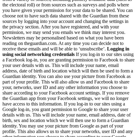
the electoral roll) or from sources such as surveys and polls where
you have given your permission for your data to be shared. You can
choose not to have such data shared with the Guardian from these
sources by logging into your account and changing the settings in
the privacy section. After you have registered, and with your
permission, we may send you emails we think may interest you.
Newsletters may be personalised based on what you have been
reading on theguardian.com. At any time you can decide not to
receive these emails and will be able to ‘unsubscribe’.
Logging in
using social networking credentials
If you log-in to our sites using
a Facebook log-in, you are granting permission to Facebook to share
your user details with us. This will include your name, email
address, date of birth and location which will then be used to form a
Guardian identity. You can also use your picture from Facebook as
part of your profile. This will also allow us and Facebook to share
your, networks, user ID and any other information you choose to
share according to your Facebook account settings. If you remove
the Guardian app from your Facebook settings, we will no longer
have access to this information. If you log-in to our sites using a
Google log-in, you grant permission to Google to share your user
details with us. This will include your name, email address, date of
birth, sex and location which we will then use to form a Guardian
identity. You may use your picture from Google as part of your
profile. This also allows us to share your networks, user ID and any
other information you choose to share according to your Google