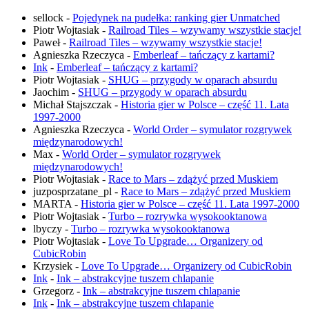
sellock
-
Pojedynek na pudełka: ranking gier Unmatched
Piotr Wojtasiak
-
Railroad Tiles – wzywamy wszystkie stacje!
Paweł
-
Railroad Tiles – wzywamy wszystkie stacje!
Agnieszka Rzeczyca
-
Emberleaf – tańczący z kartami?
Ink
-
Emberleaf – tańczący z kartami?
Piotr Wojtasiak
-
SHUG – przygody w oparach absurdu
Jaochim
-
SHUG – przygody w oparach absurdu
Michał Stajszczak
-
Historia gier w Polsce – część 11. Lata
1997-2000
Agnieszka Rzeczyca
-
World Order – symulator rozgrywek
międzynarodowych!
Max
-
World Order – symulator rozgrywek
międzynarodowych!
Piotr Wojtasiak
-
Race to Mars – zdążyć przed Muskiem
juzposprzatane_pl
-
Race to Mars – zdążyć przed Muskiem
MARTA
-
Historia gier w Polsce – część 11. Lata 1997-2000
Piotr Wojtasiak
-
Turbo – rozrywka wysokooktanowa
lbyczy
-
Turbo – rozrywka wysokooktanowa
Piotr Wojtasiak
-
Love To Upgrade… Organizery od
CubicRobin
Krzysiek
-
Love To Upgrade… Organizery od CubicRobin
Ink
-
Ink – abstrakcyjne tuszem chlapanie
Grzegorz
-
Ink – abstrakcyjne tuszem chlapanie
Ink
-
Ink – abstrakcyjne tuszem chlapanie