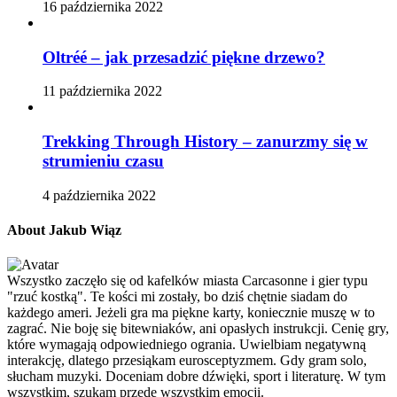
16 października 2022
Oltréé – jak przesadzić piękne drzewo?
11 października 2022
Trekking Through History – zanurzmy się w
strumieniu czasu
4 października 2022
About Jakub Wiąz
Wszystko zaczęło się od kafelków miasta Carcasonne i gier typu
"rzuć kostką". Te kości mi zostały, bo dziś chętnie siadam do
każdego ameri. Jeżeli gra ma piękne karty, koniecznie muszę w to
zagrać. Nie boję się bitewniaków, ani opasłych instrukcji. Cenię gry,
które wymagają odpowiedniego ogrania. Uwielbiam negatywną
interakcję, dlatego przesiąkam eurosceptyzmem. Gdy gram solo,
słucham muzyki. Doceniam dobre dźwięki, sport i literaturę. W tym
wszystkim, szukam przede wszystkim emocji.