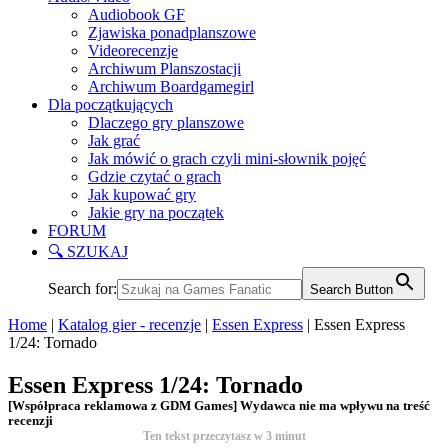
Audiobook GF
Zjawiska ponadplanszowe
Videorecenzje
Archiwum Planszostacji
Archiwum Boardgamegirl
Dla początkujących
Dlaczego gry planszowe
Jak grać
Jak mówić o grach czyli mini-słownik pojęć
Gdzie czytać o grach
Jak kupować gry
Jakie gry na początek
FORUM
🔍 SZUKAJ
Search for:
Search Button
Home
|
Katalog gier - recenzje
|
Essen Express
|
Essen Express
1/24: Tornado
Essen Express 1/24: Tornado
[Współpraca reklamowa z GDM Games] Wydawca nie ma wpływu na treść
recenzji
Ten tekst przeczytasz w
3
minut