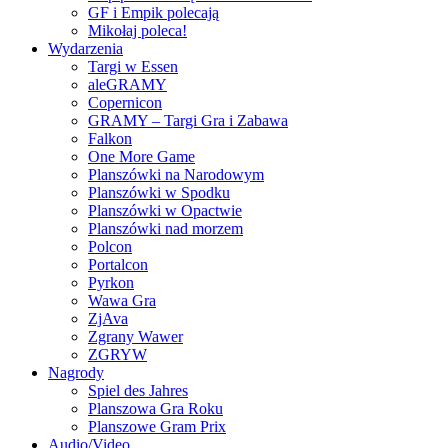
GF i Empik polecają
Mikołaj poleca!
Wydarzenia
Targi w Essen
aleGRAMY
Copernicon
GRAMY – Targi Gra i Zabawa
Falkon
One More Game
Planszówki na Narodowym
Planszówki w Spodku
Planszówki w Opactwie
Planszówki nad morzem
Polcon
Portalcon
Pyrkon
Wawa Gra
ZjAva
Zgrany Wawer
ZGRYW
Nagrody
Spiel des Jahres
Planszowa Gra Roku
Planszowe Gram Prix
Audio/Video