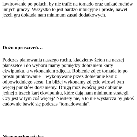
lawirowanie po polach, by nie trafić na tornado oraz unikać ruchów
innych graczy. Wszystko to jest bardzo intuicyjne i proste, nawet
jeżeli gra dokłada nam minimum zasad dodatkowych.
Dużo uproszczeń…
Podczas planowania naszego ruchu, kładziemy żeton na naszej
planszetce i do wyboru mamy pomiędzy dobraniem karty
ekwipunku, a wykonaniem zdjęcia. Robienie zdjęć tornada to po
prostu punktowanie – wykonywane przez dobieranie kart z
odpowiedniego stosu. Im bliżej wykonamy zdjęcie wirowi tym
więcej punktów dostaniemy. Drugą możliwością jest dobranie
jednej z trzech kart ekwipunku, które dają nam minimum strategii.
Czy jest w tym coś więcej? Niestety nie, a to nie wystarcza by jakoś
cudownie bawić się podczas “tornadowania”.
Niepomyślne wiatry