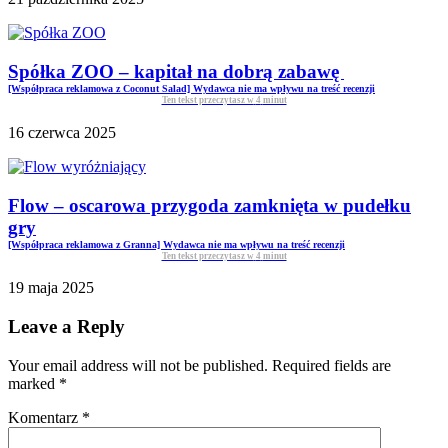
Spółka ZOO – kapitał na dobrą zabawę
[Współpraca reklamowa z Coconut Salad] Wydawca nie ma wpływu na treść recenzji
Ten tekst przeczytasz w
4
minut
16 czerwca 2025
Flow – oscarowa przygoda zamknięta w pudełku
gry
[Współpraca reklamowa z Granna] Wydawca nie ma wpływu na treść recenzji
Ten tekst przeczytasz w
4
minut
19 maja 2025
Leave a Reply
Your email address will not be published. Required fields are
marked
*
Komentarz
*