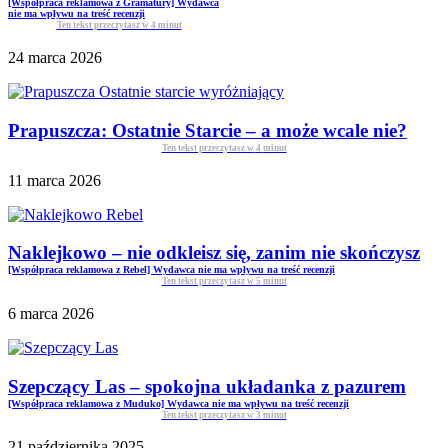
[Współpraca reklamowa z Gramatury] Wydawca
nie ma wpływu na treść recenzji
Ten tekst przeczytasz w
4
minut
24 marca 2026
Prapuszcza: Ostatnie Starcie – a może wcale nie?
Ten tekst przeczytasz w
4
minut
11 marca 2026
Naklejkowo – nie odkleisz się, zanim nie skończysz
[Współpraca reklamowa z Rebel] Wydawca nie ma wpływu na treść recenzji
Ten tekst przeczytasz w
5
minut
6 marca 2026
Szepczący Las – spokojna układanka z pazurem
[Współpraca reklamowa z Muduko] Wydawca nie ma wpływu na treść recenzji
Ten tekst przeczytasz w
3
minut
21 października 2025