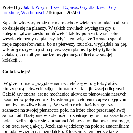
Posted by:
Jakub Wiąz
in
Essen Express
,
Gry dla dzieci
,
Gry
rodzinne
,
Wiadomości
2 listopada 2024
0
Są takie wieczory gdzie nie mam ochoty wiele rozkminiać nad tym
co dzieje się na planszy. W takich chwilach wyciągam gry z
kategorii „dwudziestominutówek”, tak by poprzestawiać sobie
wesoło elementy na planszy. Myślałem więc, że Tornado spełni
moje zapotrzebowania, bo na pierwszy rzut oka, wyglądała na grę,
w której rozrywka jest na pierwszym planie. I gdyby tylko to
działało, to miałbym bardzo przyjemnego fillerka w swojej
kolekcji…
Co tak wieje?
W grze Tornado przyjdzie nam wcielić się w rolę fotografów,
którzy chcą uchwycić zdjęcia tornado z jak najbliższej odległości.
Całość gry oparta jest na mechanice ukrytego planowania naszych
posunięć w połączeniu z dwustronnymi żetonami zapewniającymi
nam dwa możliwe bonusy. W swoim ruchu każdy z graczy
zaznacza na swojej planszetce pole, na które chce przesunąć swój
samochód. Następnie w kolejności rozpatrujemy ruch na sąsiadujące
pole. Jeżeli znajdzie się tam samochód przeciwnika przesuwamy go,
a on traci swoją akcję. Jeżeli zaś wjedziemy na pole ze znacznikiem
tornada, wyrzuci nas hen daleko. Kluczem zatem będzie takie