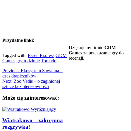
Przydatne linki:
Dziękujemy firmie
GDM
Games
za przekazanie gry do
Tagged with:
Essen Express
GDM
recenzji.
Games
gry rodzinne
Tornado
Previous:
Ekosystem Sawanna –
czas drapieżników
Next:
Zoo Vadis – o zaginionej
sztuce bezinteresowności
Może cię zainteresować:
Wiatrakowo – zakręcona
rozgrywka!