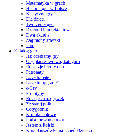
Matematyka w grach
Historia gier w Polsce
Klasyczne gry
Dla dzieci
Tworzenie gier
Dzienniki projektantów
Dwa akapity
Zaginiony artefakt
Inne
Katalog gier
Jak oceniamy gry
Gry planszowe w/g kategorii
Recenzje i rzuty oka
Patronaty
Love to hate!
Love to upgrade!
e-Gry
Prototypy
Relacje z rozgrywek
Ze starej półki
Cotygodnik
Kroniki stołowe
Podsumowanie roku
Jestem z Polski
Kup planszówkę na Dzień Dziecka