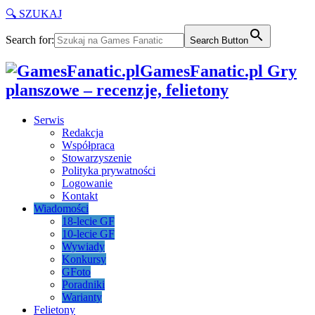
🔍 SZUKAJ
Search for:
Search Button
GamesFanatic.pl Gry
planszowe – recenzje, felietony
Serwis
Redakcja
Współpraca
Stowarzyszenie
Polityka prywatności
Logowanie
Kontakt
Wiadomości
18-lecie GF
10-lecie GF
Wywiady
Konkursy
GFoto
Poradniki
Warianty
Felietony