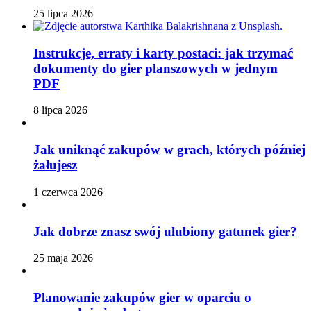
25 lipca 2026
Instrukcje, erraty i karty postaci: jak trzymać
dokumenty do gier planszowych w jednym
PDF
8 lipca 2026
Jak uniknąć zakupów w grach, których później
żałujesz
1 czerwca 2026
Jak dobrze znasz swój ulubiony gatunek gier?
25 maja 2026
Planowanie zakupów gier w oparciu o