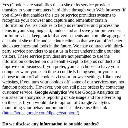
Yes (Cookies are small files that a site or its service provider
transfers to your computers hard drive through your Web browser (if
you allow) that enables the sites or service providers systems to
recognize your browser and capture and remember certain
information We use cookies to help us remember and process the
items in your shopping cart, understand and save your preferences
for future visits, keep track of advertisements and compile aggregate
data about site traffic and site interaction so that we can offer better
site experiences and tools in the future. We may contract with third-
party service providers to assist us in better understanding our site
visitors. These service providers are not permitted to use the
information collected on our behalf except to help us conduct and
improve our business. If you prefer, you can choose to have your
computer warn you each time a cookie is being sent, or you can
choose to turn off all cookies via your browser settings. Like most
websites, if you turn your cookies off, some of our services may not
function properly. However, you can still place orders by contacting
customer service.
Google Analytics
We use Google Analytics on
our sites for anonymous reporting of site usage and for advertising
on the site. If you would like to opt-out of Google Analytics
monitoring your behaviour on our sites please use this link
(
https://tools.google.com/dlpage/gaoptout/
)
Do we disclose any information to outside parties?