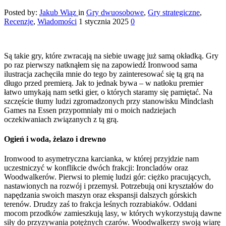
Posted by:
Jakub Wiąz
in
Gry dwuosobowe
,
Gry strategiczne
,
Recenzje
,
Wiadomości
1 stycznia 2025
0
Są takie gry, które zwracają na siebie uwagę już samą okładką. Gry
po raz pierwszy natknąłem się na zapowiedź Ironwood sama
ilustracja zachęciła mnie do tego by zainteresować się tą grą na
długo przed premierą. Jak to jednak bywa – w natłoku premier
łatwo umykają nam setki gier, o których staramy się pamiętać. Na
szczęście tłumy ludzi zgromadzonych przy stanowisku Mindclash
Games na Essen przypomniały mi o moich nadziejach
oczekiwaniach związanych z tą grą.
Ogień i woda, żelazo i drewno
Ironwood to asymetryczna karcianka, w której przyjdzie nam
uczestniczyć w konflikcie dwóch frakcji: Ironcladów oraz
Woodwalkerów. Pierwsi to plemię ludzi gór: ciężko pracujących,
nastawionych na rozwój i przemysł. Potrzebują oni kryształów do
napędzania swoich maszyn oraz ekspansji dalszych górskich
terenów. Drudzy zaś to frakcja leśnych rozrabiaków. Oddani
mocom przodków zamieszkują lasy, w których wykorzystują dawne
siły do przyzywania potężnych czarów. Woodwalkerzy swoją wiarę