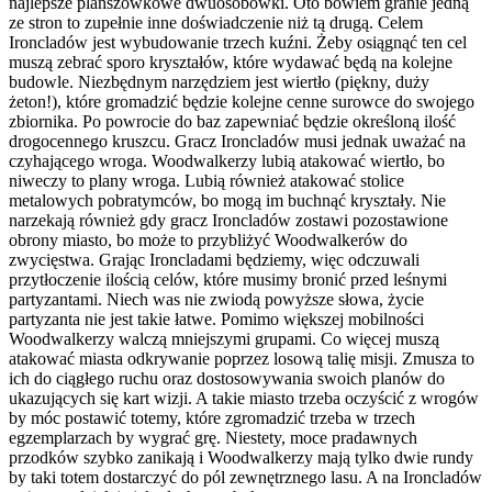
najlepsze planszówkowe dwuosobówki. Oto bowiem granie jedną
ze stron to zupełnie inne doświadczenie niż tą drugą. Celem
Ironcladów jest wybudowanie trzech kuźni. Żeby osiągnąć ten cel
muszą zebrać sporo kryształów, które wydawać będą na kolejne
budowle. Niezbędnym narzędziem jest wiertło (piękny, duży
żeton!), które gromadzić będzie kolejne cenne surowce do swojego
zbiornika. Po powrocie do baz zapewniać będzie określoną ilość
drogocennego kruszcu. Gracz Ironcladów musi jednak uważać na
czyhającego wroga. Woodwalkerzy lubią atakować wiertło, bo
niweczy to plany wroga. Lubią również atakować stolice
metalowych pobratymców, bo mogą im buchnąć kryształy. Nie
narzekają również gdy gracz Ironcladów zostawi pozostawione
obrony miasto, bo może to przybliżyć Woodwalkerów do
zwycięstwa. Grając Ironcladami będziemy, więc odczuwali
przytłoczenie ilością celów, które musimy bronić przed leśnymi
partyzantami. Niech was nie zwiodą powyższe słowa, życie
partyzanta nie jest takie łatwe. Pomimo większej mobilności
Woodwalkerzy walczą mniejszymi grupami. Co więcej muszą
atakować miasta odkrywanie poprzez losową talię misji. Zmusza to
ich do ciągłego ruchu oraz dostosowywania swoich planów do
ukazujących się kart wizji. A takie miasto trzeba oczyścić z wrogów
by móc postawić totemy, które zgromadzić trzeba w trzech
egzemplarzach by wygrać grę. Niestety, moce pradawnych
przodków szybko zanikają i Woodwalkerzy mają tylko dwie rundy
by taki totem dostarczyć do pól zewnętrznego lasu. A na Ironcladów