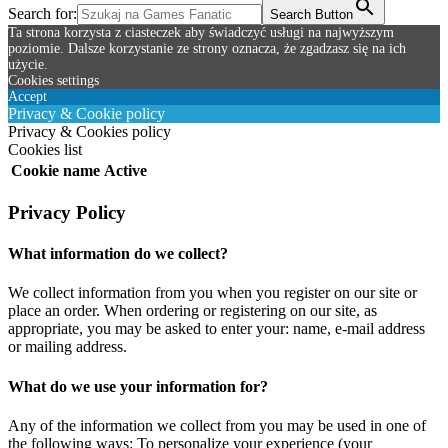
Search for:
Search Button
Ta strona korzysta z ciasteczek aby świadczyć usługi na najwyższym
poziomie. Dalsze korzystanie ze strony oznacza, że zgadzasz się na ich
użycie.
Cookies settings
Accept
Privacy & Cookie policy
Privacy & Cookies policy
Cookies list
Cookie name
Active
Privacy Policy
What information do we collect?
We collect information from you when you register on our site or
place an order. When ordering or registering on our site, as
appropriate, you may be asked to enter your: name, e-mail address
or mailing address.
What do we use your information for?
Any of the information we collect from you may be used in one of
the following ways: To personalize your experience (your