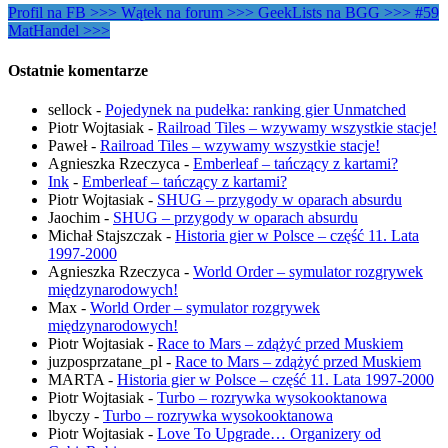
Profil na FB >>>
Wątek na forum >>>
GeekLists na BGG >>>
#59
MatHandel >>>
Ostatnie komentarze
sellock
-
Pojedynek na pudełka: ranking gier Unmatched
Piotr Wojtasiak
-
Railroad Tiles – wzywamy wszystkie stacje!
Paweł
-
Railroad Tiles – wzywamy wszystkie stacje!
Agnieszka Rzeczyca
-
Emberleaf – tańczący z kartami?
Ink
-
Emberleaf – tańczący z kartami?
Piotr Wojtasiak
-
SHUG – przygody w oparach absurdu
Jaochim
-
SHUG – przygody w oparach absurdu
Michał Stajszczak
-
Historia gier w Polsce – część 11. Lata
1997-2000
Agnieszka Rzeczyca
-
World Order – symulator rozgrywek
międzynarodowych!
Max
-
World Order – symulator rozgrywek
międzynarodowych!
Piotr Wojtasiak
-
Race to Mars – zdążyć przed Muskiem
juzposprzatane_pl
-
Race to Mars – zdążyć przed Muskiem
MARTA
-
Historia gier w Polsce – część 11. Lata 1997-2000
Piotr Wojtasiak
-
Turbo – rozrywka wysokooktanowa
lbyczy
-
Turbo – rozrywka wysokooktanowa
Piotr Wojtasiak
-
Love To Upgrade… Organizery od