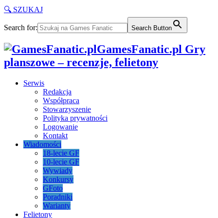
🔍 SZUKAJ
Search for:
Search Button
GamesFanatic.pl Gry
planszowe – recenzje, felietony
Serwis
Redakcja
Współpraca
Stowarzyszenie
Polityka prywatności
Logowanie
Kontakt
Wiadomości
18-lecie GF
10-lecie GF
Wywiady
Konkursy
GFoto
Poradniki
Warianty
Felietony