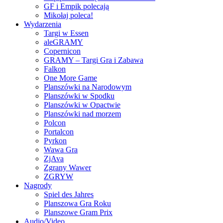
GF i Empik polecają
Mikołaj poleca!
Wydarzenia
Targi w Essen
aleGRAMY
Copernicon
GRAMY – Targi Gra i Zabawa
Falkon
One More Game
Planszówki na Narodowym
Planszówki w Spodku
Planszówki w Opactwie
Planszówki nad morzem
Polcon
Portalcon
Pyrkon
Wawa Gra
ZjAva
Zgrany Wawer
ZGRYW
Nagrody
Spiel des Jahres
Planszowa Gra Roku
Planszowe Gram Prix
Audio/Video