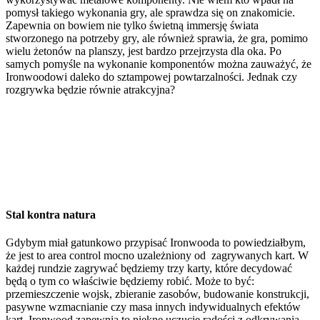
pomysł takiego wykonania gry, ale sprawdza się on znakomicie.
Zapewnia on bowiem nie tylko świetną immersję świata
stworzonego na potrzeby gry, ale również sprawia, że gra, pomimo
wielu żetonów na planszy, jest bardzo przejrzysta dla oka. Po
samych pomyśle na wykonanie komponentów można zauważyć, że
Ironwoodowi daleko do sztampowej powtarzalności. Jednak czy
rozgrywka będzie równie atrakcyjna?
Stal kontra natura
Gdybym miał gatunkowo przypisać Ironwooda to powiedziałbym,
że jest to area control mocno uzależniony od zagrywanych kart. W
każdej rundzie zagrywać będziemy trzy karty, które decydować
będą o tym co właściwie będziemy robić. Może to być:
przemieszczenie wojsk, zbieranie zasobów, budowanie konstrukcji,
pasywne wzmacnianie czy masa innych indywidualnych efektów
kart. Ironwood zapewnia to piękne uczucie radości z odkrywania