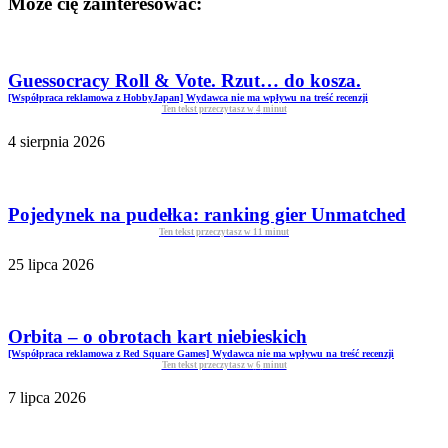
Może cię zainteresować:
Guessocracy Roll & Vote. Rzut… do kosza.
[Współpraca reklamowa z HobbyJapan] Wydawca nie ma wpływu na treść recenzji
Ten tekst przeczytasz w
4
minut
4 sierpnia 2026
Pojedynek na pudełka: ranking gier Unmatched
Ten tekst przeczytasz w
11
minut
25 lipca 2026
Orbita – o obrotach kart niebieskich
[Współpraca reklamowa z Red Square Games] Wydawca nie ma wpływu na treść recenzji
Ten tekst przeczytasz w
6
minut
7 lipca 2026