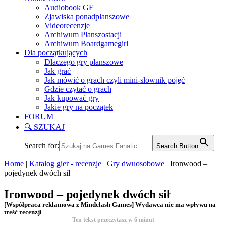
Audiobook GF
Zjawiska ponadplanszowe
Videorecenzje
Archiwum Planszostacji
Archiwum Boardgamegirl
Dla początkujących
Dlaczego gry planszowe
Jak grać
Jak mówić o grach czyli mini-słownik pojęć
Gdzie czytać o grach
Jak kupować gry
Jakie gry na początek
FORUM
🔍 SZUKAJ
Search for:
Search Button
Home
|
Katalog gier - recenzje
|
Gry dwuosobowe
|
Ironwood –
pojedynek dwóch sił
Ironwood – pojedynek dwóch sił
[Współpraca reklamowa z Mindclash Games] Wydawca nie ma wpływu na
treść recenzji
Ten tekst przeczytasz w
6
minut