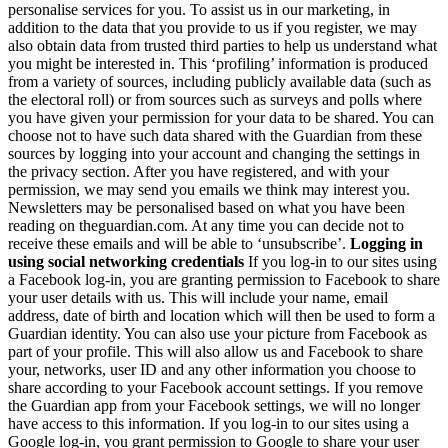
personalise services for you. To assist us in our marketing, in
addition to the data that you provide to us if you register, we may
also obtain data from trusted third parties to help us understand what
you might be interested in. This ‘profiling’ information is produced
from a variety of sources, including publicly available data (such as
the electoral roll) or from sources such as surveys and polls where
you have given your permission for your data to be shared. You can
choose not to have such data shared with the Guardian from these
sources by logging into your account and changing the settings in
the privacy section. After you have registered, and with your
permission, we may send you emails we think may interest you.
Newsletters may be personalised based on what you have been
reading on theguardian.com. At any time you can decide not to
receive these emails and will be able to ‘unsubscribe’.
Logging in
using social networking credentials
If you log-in to our sites using
a Facebook log-in, you are granting permission to Facebook to share
your user details with us. This will include your name, email
address, date of birth and location which will then be used to form a
Guardian identity. You can also use your picture from Facebook as
part of your profile. This will also allow us and Facebook to share
your, networks, user ID and any other information you choose to
share according to your Facebook account settings. If you remove
the Guardian app from your Facebook settings, we will no longer
have access to this information. If you log-in to our sites using a
Google log-in, you grant permission to Google to share your user