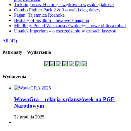
Trekking przez Historię – wędrówka wysokiej jakości
Combo Fighter Pack 2 & 3 – walki ciąg dalszy
Pagan: Tajemnica Roanoke
Bestiary of Sigillum – hexowe zmagania
Mindbug: Ponad Wieczność/Ewolucję – nowe oblicza robali
Upadek Imperium – o oszczędzaniu w czasach kryzysu
All (43)
Patronaty – Wydarzenia
Wydarzenia
WawaGra – relacja z planszówek na PGE
Narodowym
22 grudnia 2025