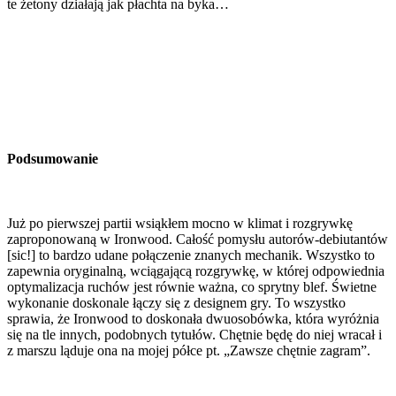
te żetony działają jak płachta na byka…
Podsumowanie
Już po pierwszej partii wsiąkłem mocno w klimat i rozgrywkę
zaproponowaną w Ironwood. Całość pomysłu autorów-debiutantów
[sic!] to bardzo udane połączenie znanych mechanik. Wszystko to
zapewnia oryginalną, wciągającą rozgrywkę, w której odpowiednia
optymalizacja ruchów jest równie ważna, co sprytny blef. Świetne
wykonanie doskonale łączy się z designem gry. To wszystko
sprawia, że Ironwood to doskonała dwuosobówka, która wyróżnia
się na tle innych, podobnych tytułów. Chętnie będę do niej wracał i
z marszu ląduje ona na mojej półce pt. „Zawsze chętnie zagram”.