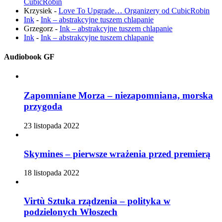
CubicRobin
Krzysiek
-
Love To Upgrade… Organizery od CubicRobin
Ink
-
Ink – abstrakcyjne tuszem chlapanie
Grzegorz
-
Ink – abstrakcyjne tuszem chlapanie
Ink
-
Ink – abstrakcyjne tuszem chlapanie
Audiobook GF
Zapomniane Morza – niezapomniana, morska
przygoda
23 listopada 2022
Skymines – pierwsze wrażenia przed premierą
18 listopada 2022
Virtù Sztuka rządzenia – polityka w
podzielonych Włoszech