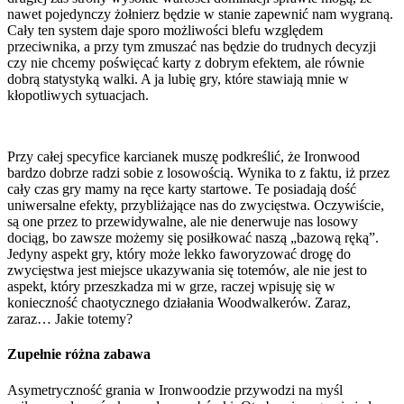
nawet pojedynczy żołnierz będzie w stanie zapewnić nam wygraną.
Cały ten system daje sporo możliwości blefu względem
przeciwnika, a przy tym zmuszać nas będzie do trudnych decyzji
czy nie chcemy poświęcać karty z dobrym efektem, ale równie
dobrą statystyką walki. A ja lubię gry, które stawiają mnie w
kłopotliwych sytuacjach.
Przy całej specyfice karcianek muszę podkreślić, że Ironwood
bardzo dobrze radzi sobie z losowością. Wynika to z faktu, iż przez
cały czas gry mamy na ręce karty startowe. Te posiadają dość
uniwersalne efekty, przybliżające nas do zwycięstwa. Oczywiście,
są one przez to przewidywalne, ale nie denerwuje nas losowy
dociąg, bo zawsze możemy się posiłkować naszą „bazową ręką”.
Jedyny aspekt gry, który może lekko faworyzować drogę do
zwycięstwa jest miejsce ukazywania się totemów, ale nie jest to
aspekt, który przeszkadza mi w grze, raczej wpisuję się w
konieczność chaotycznego działania Woodwalkerów. Zaraz,
zaraz… Jakie totemy?
Zupełnie różna zabawa
Asymetryczność grania w Ironwoodzie przywodzi na myśl