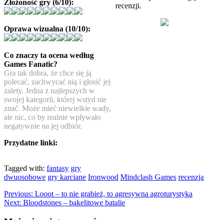
Złożoność gry (6/10):
recenzji.
Oprawa wizualna (10/10):
Co znaczy ta ocena według
Games Fanatic?
Gra tak dobra, że chce się ją
polecać, zachwycać nią i głosić jej
zalety. Jedna z najlepszych w
swojej kategorii, której wstyd nie
znać. Może mieć niewielkie wady,
ale nic, co by realnie wpływało
negatywnie na jej odbiór.
Przydatne linki:
Tagged with:
fantasy
gry
dwuosobowe
gry karciane
Ironwood
Mindclash Games
recenzja
Previous:
Looot – to nie grabież, to agresywna agroturystyka
Next:
Bloodstones – bakelitowe batalie