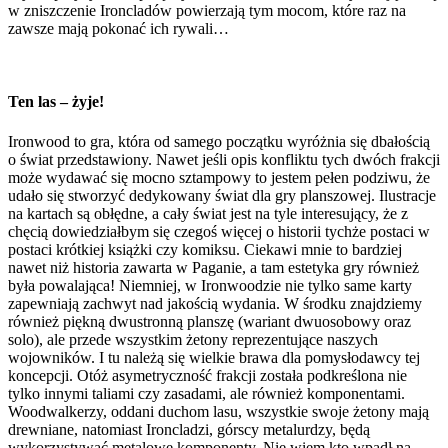
w zniszczenie Ironcladów powierzają tym mocom, które raz na
zawsze mają pokonać ich rywali…
Ten las – żyje!
Ironwood to gra, która od samego początku wyróżnia się dbałością
o świat przedstawiony. Nawet jeśli opis konfliktu tych dwóch frakcji
może wydawać się mocno sztampowy to jestem pełen podziwu, że
udało się stworzyć dedykowany świat dla gry planszowej. Ilustracje
na kartach są obłędne, a cały świat jest na tyle interesujący, że z
chęcią dowiedziałbym się czegoś więcej o historii tychże postaci w
postaci krótkiej książki czy komiksu. Ciekawi mnie to bardziej
nawet niż historia zawarta w Paganie, a tam estetyka gry również
była powalająca! Niemniej, w Ironwoodzie nie tylko same karty
zapewniają zachwyt nad jakością wydania. W środku znajdziemy
również piękną dwustronną planszę (wariant dwuosobowy oraz
solo), ale przede wszystkim żetony reprezentujące naszych
wojowników. I tu należą się wielkie brawa dla pomysłodawcy tej
koncepcji. Otóż asymetryczność frakcji została podkreślona nie
tylko innymi taliami czy zasadami, ale również komponentami.
Woodwalkerzy, oddani duchom lasu, wszystkie swoje żetony mają
drewniane, natomiast Ironcladzi, górscy metalurdzy, będą
wykorzystywać metalowe komponenty. Nie wiem kto wpadł na