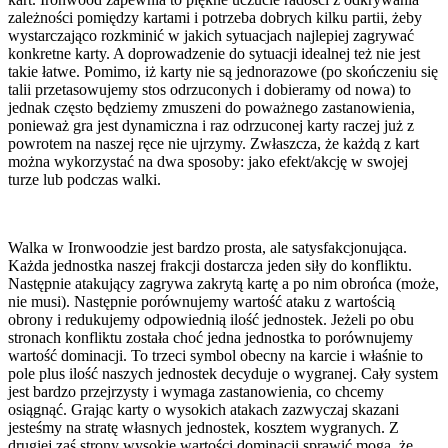
zależności pomiędzy kartami i potrzeba dobrych kilku partii, żeby
wystarczająco rozkminić w jakich sytuacjach najlepiej zagrywać
konkretne karty. A doprowadzenie do sytuacji idealnej też nie jest
takie łatwe. Pomimo, iż karty nie są jednorazowe (po skończeniu się
talii przetasowujemy stos odrzuconych i dobieramy od nowa) to
jednak często będziemy zmuszeni do poważnego zastanowienia,
ponieważ gra jest dynamiczna i raz odrzuconej karty raczej już z
powrotem na naszej ręce nie ujrzymy. Zwłaszcza, że każdą z kart
można wykorzystać na dwa sposoby: jako efekt/akcję w swojej
turze lub podczas walki.
Walka w Ironwoodzie jest bardzo prosta, ale satysfakcjonująca.
Każda jednostka naszej frakcji dostarcza jeden siły do konfliktu.
Następnie atakujący zagrywa zakrytą kartę a po nim obrońca (może,
nie musi). Następnie porównujemy wartość ataku z wartością
obrony i redukujemy odpowiednią ilość jednostek. Jeżeli po obu
stronach konfliktu została choć jedna jednostka to porównujemy
wartość dominacji. To trzeci symbol obecny na karcie i właśnie to
pole plus ilość naszych jednostek decyduje o wygranej. Cały system
jest bardzo przejrzysty i wymaga zastanowienia, co chcemy
osiągnąć. Grając karty o wysokich atakach zazwyczaj skazani
jesteśmy na stratę własnych jednostek, kosztem wygranych. Z
drugiej zaś strony wysokie wartości dominacji sprawić mogą, że