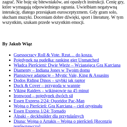
zagrać. Nie boję się bitewniaków, ani opasłych instrukcji. Cenię gry,
które wymagają odpowiedniego ogrania. Uwielbiam negatywną
interakcję, dlatego przesiąkam eurosceptyzmem. Gdy gram solo,
słucham muzyki. Doceniam dobre dźwięki, sport i literaturę. W tym
wszystkim, szukam przede wszystkim emocji.
By Jakub Wiąz
Guessocracy Roll & Vote. Rzut… do kosza.
Pojedynek na pudełka: ranking gier Unmatched
Władca Pierścieni: Dwie Wieże – Wciągająca Gra Karciana
Diamenty – Indiana Jones w Twoim domu
Planszowe adaptacje – Mystic Vale, King & Assasins
Dodos Riding Dinos – szybki jak raptor
Duck & Cover – przygoda w wannie
Viking Raiders – wikingowie na 45 minut
Ironwood – pojedynek dwóch sił
Essen Express 2/24: Quoridor Pac-Man
Wojna o Pierścień: Gra Karciana – cień oryginału
Essen Express 1/24: Tornado
Alpaki – deckbuilder dla przytulaśnych
Diuna: Wojna o Arrakis – Wojna o pierścień [Recenzja
porównawcza]