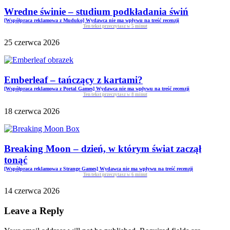
Wredne świnie – studium podkładania świń
[Współpraca reklamowa z Muduko] Wydawca nie ma wpływu na treść recenzji
Ten tekst przeczytasz w
5
minut
25 czerwca 2026
Emberleaf – tańczący z kartami?
[Współpraca reklamowa z Portal Games] Wydawca nie ma wpływu na treść recenzji
Ten tekst przeczytasz w
8
minut
18 czerwca 2026
Breaking Moon – dzień, w którym świat zaczął
tonąć
[Współpraca reklamowa z Strange Games] Wydawca nie ma wpływu na treść recenzji
Ten tekst przeczytasz w
6
minut
14 czerwca 2026
Leave a Reply