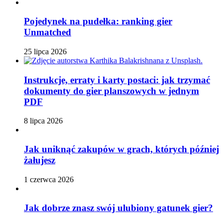
Pojedynek na pudełka: ranking gier
Unmatched
25 lipca 2026
Instrukcje, erraty i karty postaci: jak trzymać
dokumenty do gier planszowych w jednym
PDF
8 lipca 2026
Jak uniknąć zakupów w grach, których później
żałujesz
1 czerwca 2026
Jak dobrze znasz swój ulubiony gatunek gier?