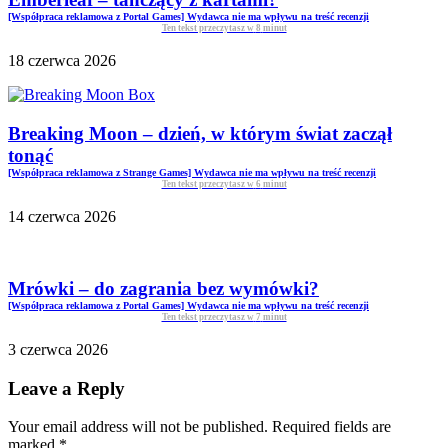
[Współpraca reklamowa z Portal Games] Wydawca nie ma wpływu na treść recenzji
Ten tekst przeczytasz w
8
minut
18 czerwca 2026
Breaking Moon – dzień, w którym świat zaczął
tonąć
[Współpraca reklamowa z Strange Games] Wydawca nie ma wpływu na treść recenzji
Ten tekst przeczytasz w
6
minut
14 czerwca 2026
Mrówki – do zagrania bez wymówki?
[Współpraca reklamowa z Portal Games] Wydawca nie ma wpływu na treść recenzji
Ten tekst przeczytasz w
7
minut
3 czerwca 2026
Leave a Reply
Your email address will not be published. Required fields are
marked
*