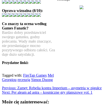
Oprawa wizualna (8/10):
Co znaczy ta ocena według
Games Fanatic?
Bardzo dobry przedstawiciel
swojego gatunku, godny
polecania. Wady mało znaczące,
nie przesłaniające mocno
pozytywnego odbioru całości. Gra
daje dużo satysfakcji.
Przydatne linki:
Tagged with:
FireTap Games
Mel
Georgiou
recenzja
Simon Duong
Previous:
Zamęt: Rebelia kontra Imperium – asymetria w pigułce
Next:
Per aleam ad astra – kosmiczne gry planszowe vol. 1
Może cię zainteresować: