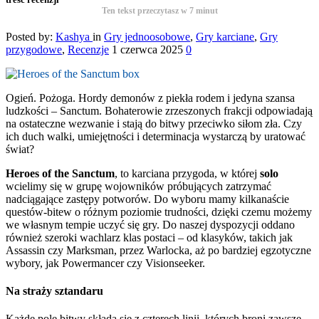
Ten tekst przeczytasz w
7
minut
Posted by:
Kashya
in
Gry jednoosobowe
,
Gry karciane
,
Gry
przygodowe
,
Recenzje
1 czerwca 2025
0
Ogień. Pożoga. Hordy demonów z piekła rodem i jedyna szansa
ludzkości – Sanctum. Bohaterowie zrzeszonych frakcji odpowiadają
na ostateczne wezwanie i stają do bitwy przeciwko siłom zła. Czy
ich duch walki, umiejętności i determinacja wystarczą by uratować
świat?
Heroes of the Sanctum
, to karciana przygoda, w której
solo
wcielimy się w grupę wojowników próbujących zatrzymać
nadciągające zastępy potworów. Do wyboru mamy kilkanaście
questów-bitew o różnym poziomie trudności, dzięki czemu możemy
we własnym tempie uczyć się gry. Do naszej dyspozycji oddano
również szeroki wachlarz klas postaci – od klasyków, takich jak
Assassin czy Marksman, przez Warlocka, aż po bardziej egzotyczne
wybory, jak Powermancer czy Visionseeker.
Na straży sztandaru
Każde pole bitwy składa się z czterech linii, których broni zawsze