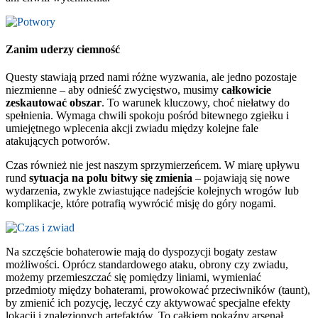
Zanim uderzy ciemność
Questy stawiają przed nami różne wyzwania, ale jedno pozostaje
niezmienne – aby odnieść zwycięstwo, musimy
całkowicie
zeskautować obszar
. To warunek kluczowy, choć niełatwy do
spełnienia. Wymaga chwili spokoju pośród bitewnego zgiełku i
umiejętnego wplecenia akcji zwiadu między kolejne fale
atakujących potworów.
Czas również nie jest naszym sprzymierzeńcem. W miarę upływu
rund
sytuacja na polu bitwy się zmienia
– pojawiają się nowe
wydarzenia, zwykle zwiastujące nadejście kolejnych wrogów lub
komplikacje, które potrafią wywrócić misję do góry nogami.
Na szczęście bohaterowie mają do dyspozycji bogaty zestaw
możliwości. Oprócz standardowego ataku, obrony czy zwiadu,
możemy przemieszczać się pomiędzy liniami, wymieniać
przedmioty między bohaterami, prowokować przeciwników (taunt),
by zmienić ich pozycję, leczyć czy aktywować specjalne efekty
lokacji i znalezionych artefaktów. To całkiem pokaźny arsenał.