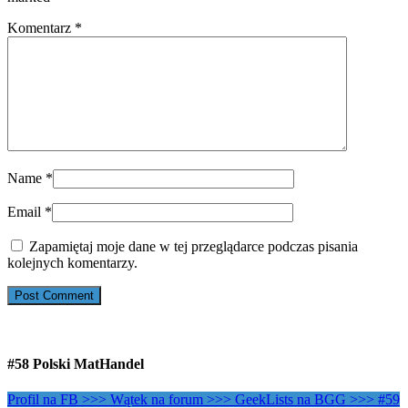
Komentarz
*
Name
*
Email
*
Zapamiętaj moje dane w tej przeglądarce podczas pisania
kolejnych komentarzy.
#58 Polski MatHandel
Profil na FB >>>
Wątek na forum >>>
GeekLists na BGG >>>
#59