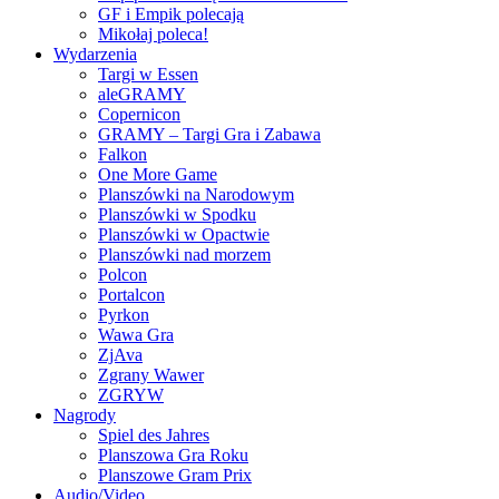
GF i Empik polecają
Mikołaj poleca!
Wydarzenia
Targi w Essen
aleGRAMY
Copernicon
GRAMY – Targi Gra i Zabawa
Falkon
One More Game
Planszówki na Narodowym
Planszówki w Spodku
Planszówki w Opactwie
Planszówki nad morzem
Polcon
Portalcon
Pyrkon
Wawa Gra
ZjAva
Zgrany Wawer
ZGRYW
Nagrody
Spiel des Jahres
Planszowa Gra Roku
Planszowe Gram Prix
Audio/Video