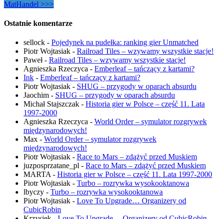
MatHandel >>>
Ostatnie komentarze
sellock
-
Pojedynek na pudełka: ranking gier Unmatched
Piotr Wojtasiak
-
Railroad Tiles – wzywamy wszystkie stacje!
Paweł
-
Railroad Tiles – wzywamy wszystkie stacje!
Agnieszka Rzeczyca
-
Emberleaf – tańczący z kartami?
Ink
-
Emberleaf – tańczący z kartami?
Piotr Wojtasiak
-
SHUG – przygody w oparach absurdu
Jaochim
-
SHUG – przygody w oparach absurdu
Michał Stajszczak
-
Historia gier w Polsce – część 11. Lata
1997-2000
Agnieszka Rzeczyca
-
World Order – symulator rozgrywek
międzynarodowych!
Max
-
World Order – symulator rozgrywek
międzynarodowych!
Piotr Wojtasiak
-
Race to Mars – zdążyć przed Muskiem
juzposprzatane_pl
-
Race to Mars – zdążyć przed Muskiem
MARTA
-
Historia gier w Polsce – część 11. Lata 1997-2000
Piotr Wojtasiak
-
Turbo – rozrywka wysokooktanowa
lbyczy
-
Turbo – rozrywka wysokooktanowa
Piotr Wojtasiak
-
Love To Upgrade… Organizery od
CubicRobin
Krzysiek
-
Love To Upgrade… Organizery od CubicRobin