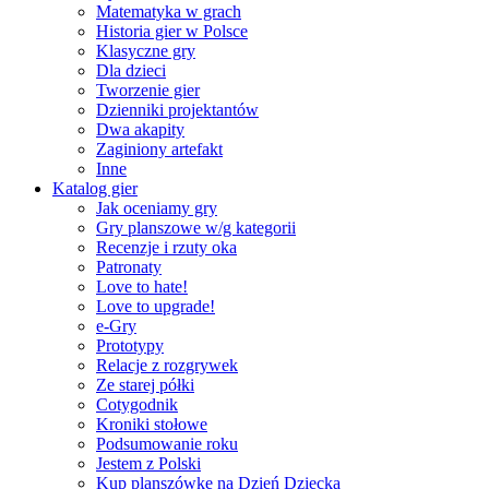
Matematyka w grach
Historia gier w Polsce
Klasyczne gry
Dla dzieci
Tworzenie gier
Dzienniki projektantów
Dwa akapity
Zaginiony artefakt
Inne
Katalog gier
Jak oceniamy gry
Gry planszowe w/g kategorii
Recenzje i rzuty oka
Patronaty
Love to hate!
Love to upgrade!
e-Gry
Prototypy
Relacje z rozgrywek
Ze starej półki
Cotygodnik
Kroniki stołowe
Podsumowanie roku
Jestem z Polski
Kup planszówkę na Dzień Dziecka