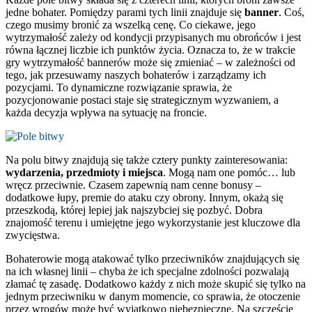
jedne bohater. Pomiędzy parami tych linii znajduje się
banner
. Coś,
czego musimy bronić za wszelką cenę. Co ciekawe, jego
wytrzymałość zależy od kondycji przypisanych mu obrońców i jest
równa łącznej liczbie ich punktów życia. Oznacza to, że w trakcie
gry wytrzymałość bannerów może się zmieniać – w zależności od
tego, jak przesuwamy naszych bohaterów i zarządzamy ich
pozycjami. To dynamiczne rozwiązanie sprawia, że
pozycjonowanie postaci staje się strategicznym wyzwaniem, a
każda decyzja wpływa na sytuację na froncie.
Na polu bitwy znajdują się także cztery punkty zainteresowania:
wydarzenia, przedmioty i miejsca
. Mogą nam one pomóc… lub
wręcz przeciwnie. Czasem zapewnią nam cenne bonusy –
dodatkowe łupy, premie do ataku czy obrony. Innym, okażą się
przeszkodą, której lepiej jak najszybciej się pozbyć. Dobra
znajomość terenu i umiejętne jego wykorzystanie jest kluczowe dla
zwycięstwa.
Bohaterowie mogą atakować tylko przeciwników znajdujących się
na ich własnej linii – chyba że ich specjalne zdolności pozwalają
złamać tę zasadę. Dodatkowo każdy z nich może skupić się tylko na
jednym przeciwniku w danym momencie, co sprawia, że otoczenie
przez wrogów może być wyjątkowo niebezpieczne. Na szczęście