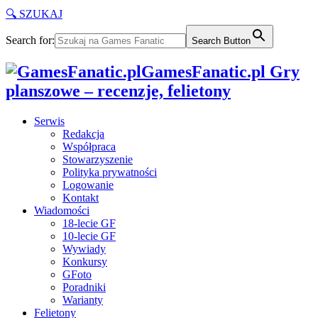
🔍 SZUKAJ
Search for:
Search Button
GamesFanatic.pl Gry
planszowe – recenzje, felietony
Serwis
Redakcja
Współpraca
Stowarzyszenie
Polityka prywatności
Logowanie
Kontakt
Wiadomości
18-lecie GF
10-lecie GF
Wywiady
Konkursy
GFoto
Poradniki
Warianty
Felietony