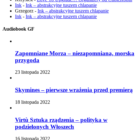
Ink
-
Ink – abstrakcyjne tuszem chlapanie
Grzegorz
-
Ink – abstrakcyjne tuszem chlapanie
Ink
-
Ink – abstrakcyjne tuszem chlapanie
Audiobook GF
Zapomniane Morza – niezapomniana, morska
przygoda
23 listopada 2022
Skymines – pierwsze wrażenia przed premierą
18 listopada 2022
Virtù Sztuka rządzenia – polityka w
podzielonych Włoszech
16 listopada 2022