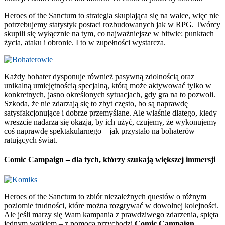
Heroes of the Sanctum to strategia skupiająca się na walce, więc nie
potrzebujemy statystyk postaci rozbudowanych jak w RPG. Twórcy
skupili się wyłącznie na tym, co najważniejsze w bitwie: punktach
życia, ataku i obronie. I to w zupełności wystarcza.
Każdy bohater dysponuje również pasywną zdolnością oraz
unikalną umiejętnością specjalną, którą może aktywować tylko w
konkretnych, jasno określonych sytuacjach, gdy gra na to pozwoli.
Szkoda, że nie zdarzają się to zbyt często, bo są naprawdę
satysfakcjonujące i dobrze przemyślane. Ale właśnie dlatego, kiedy
wreszcie nadarza się okazja, by ich użyć, czujemy, że wykonujemy
coś naprawdę spektakularnego – jak przystało na bohaterów
ratujących świat.
Comic Campaign – dla tych, którzy szukają większej immersji
Heroes of the Sanctum to zbiór niezależnych questów o różnym
poziomie trudności, które można rozgrywać w dowolnej kolejności.
Ale jeśli marzy się Wam kampania z prawdziwego zdarzenia, spięta
jednym wątkiem – z pomocą przychodzi
Comic Campaign
.