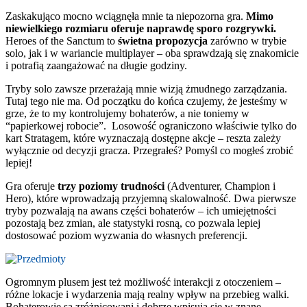
Zaskakująco mocno wciągnęła mnie ta niepozorna gra.
Mimo
niewielkiego rozmiaru oferuje naprawdę sporo rozgrywki.
Heroes of the Sanctum to
świetna propozycja
zarówno w trybie
solo, jak i w wariancie multiplayer – oba sprawdzają się znakomicie
i potrafią zaangażować na długie godziny.
Tryby solo zawsze przerażają mnie wizją żmudnego zarządzania.
Tutaj tego nie ma. Od początku do końca czujemy, że jesteśmy w
grze, że to my kontrolujemy bohaterów, a nie toniemy w
“papierkowej robocie”. Losowość ograniczono właściwie tylko do
kart Stratagem, które wyznaczają dostępne akcje – reszta zależy
wyłącznie od decyzji gracza. Przegrałeś? Pomyśl co mogłeś zrobić
lepiej!
Gra oferuje
trzy poziomy trudności
(Adventurer, Champion i
Hero), które wprowadzają przyjemną skalowalność. Dwa pierwsze
tryby pozwalają na awans części bohaterów – ich umiejętności
pozostają bez zmian, ale statystyki rosną, co pozwala lepiej
dostosować poziom wyzwania do własnych preferencji.
Ogromnym plusem jest też możliwość interakcji z otoczeniem –
różne lokacje i wydarzenia mają realny wpływ na przebieg walki.
Bohaterowie są zróżnicowani i dobrze wpisują się w znane