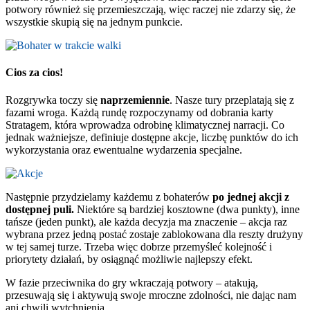
potwory również się przemieszczają, więc raczej nie zdarzy się, że
wszystkie skupią się na jednym punkcie.
Cios za cios!
Rozgrywka toczy się
naprzemiennie
. Nasze tury przeplatają się z
fazami wroga. Każdą rundę rozpoczynamy od dobrania karty
Stratagem, która wprowadza odrobinę klimatycznej narracji. Co
jednak ważniejsze, definiuje dostępne akcje, liczbę punktów do ich
wykorzystania oraz ewentualne wydarzenia specjalne.
Następnie przydzielamy każdemu z bohaterów
po jednej akcji z
dostępnej puli.
Niektóre są bardziej kosztowne (dwa punkty), inne
tańsze (jeden punkt), ale każda decyzja ma znaczenie – akcja raz
wybrana przez jedną postać zostaje zablokowana dla reszty drużyny
w tej samej turze. Trzeba więc dobrze przemyśleć kolejność i
priorytety działań, by osiągnąć możliwie najlepszy efekt.
W fazie przeciwnika do gry wkraczają potwory – atakują,
przesuwają się i aktywują swoje mroczne zdolności, nie dając nam
ani chwili wytchnienia.