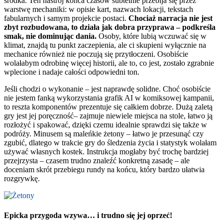
środka. Ten nastrój końca czasów subtelnie przebija się przez
warstwę mechaniki: w opisie kart, nazwach lokacji, tekstach
fabularnych i samym projekcie postaci.
Chociaż narracja nie jest
zbyt rozbudowana, to działa jak dobra przyprawa – podkreśla
smak, nie dominując dania.
Osoby, które lubią wczuwać się w
klimat, znajdą tu punkt zaczepienia, ale ci skupieni wyłącznie na
mechanice również nie poczują się przytłoczeni. Osobiście
wolałabym odrobinę więcej historii, ale to, co jest, zostało zgrabnie
wplecione i nadaje całości odpowiedni ton.
Jeśli chodzi o wykonanie – jest naprawdę solidne. Choć osobiście
nie jestem fanką wykorzystania grafik AI w komiksowej kampanii,
to reszta komponentów prezentuje się całkiem dobrze. Dużą zaletą
gry jest jej poręczność– zajmuje niewiele miejsca na stole, łatwo ją
rozłożyć i spakować, dzięki czemu idealnie sprawdzi się także w
podróży. Minusem są maleńkie żetony – łatwo je przesunąć czy
zgubić, dlatego w trakcie gry do śledzenia życia i statystyk wolałam
używać własnych kostek. Instrukcja mogłaby być trochę bardziej
przejrzysta – czasem trudno znaleźć konkretną zasadę – ale
doceniam skrót przebiegu rundy na końcu, który bardzo ułatwia
rozgrywkę.
Epicka przygoda wzywa… i trudno się jej oprzeć!