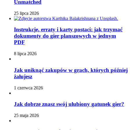
Unmatched
25 lipca 2026
Instrukcje, erraty i karty postaci: jak trzymać
dokumenty do gier planszowych w jednym
PDF
8 lipca 2026
Jak uniknąć zakupów w grach, których później
żałujesz
1 czerwca 2026
Jak dobrze znasz swój ulubiony gatunek gier?
25 maja 2026