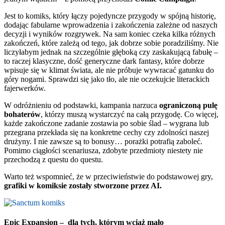
Jest to komiks, który łączy pojedyncze przygody w spójną historię,
dodając fabularne wprowadzenia i zakończenia zależne od naszych
decyzji i wyników rozgrywek. Na sam koniec czeka kilka różnych
zakończeń, które zależą od tego, jak dobrze sobie poradziliśmy. Nie
liczyłabym jednak na szczególnie głęboką czy zaskakującą fabułę –
to raczej klasyczne, dość generyczne dark fantasy, które dobrze
wpisuje się w klimat świata, ale nie próbuje wywracać gatunku do
góry nogami. Sprawdzi się jako tło, ale nie oczekujcie literackich
fajerwerków.
W odróżnieniu od podstawki, kampania narzuca
ograniczoną pulę
bohaterów
, którzy muszą wystarczyć na całą przygodę. Co więcej,
każde zakończone zadanie zostawia po sobie ślad – wygrana lub
przegrana przekłada się na konkretne cechy czy zdolności naszej
drużyny. I nie zawsze są to bonusy… porażki potrafią zaboleć.
Pomimo ciągłości scenariusza, zdobyte przedmioty niestety nie
przechodzą z questu do questu.
Warto też wspomnieć, że w przeciwieństwie do podstawowej gry,
grafiki w komiksie zostały stworzone przez AI.
Epic Expansion – dla tych, którym wciąż mało