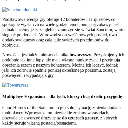
Podstawowa wersja gry oferuje 12 bohaterów i 11 questów, co
spokojnie wystarcza na wiele godzin emocjonującej zabawy. Jeśli
jednak chcemy jeszcze głębiej zanurzyć się w świat Sanctum, warto
sięgnąć po dodatek. Wprowadza on sześć nowych postaci, dwa
dodatkowe questy oraz całą talię świeżych przedmiotów do
zdobycia.
Nowością jest także mini-mechanika
towarzyszy
. Pozyskujemy ich
podobnie jak inne łupy, ale mają własne punkty życia i przyjmują
obrażenia razem z naszym bohaterem. Można ich leczyć, jednak
jeśli ich zdrowie spadnie poniżej określonego poziomu, zostają
poświęceni i wypadają z gry.
Multiplaye Expansion – dla tych, którzy chcą dzielić przygodę
Choć Heroes of the Sanctum to gra solo, sytuację zmienia dodatek
multiplayer. Wprowadza on niewielkie zmiany w zasadach,
pozwalając stworzyć drużynę aż
do
czterech graczy
, z których
każdy steruje własną postacią/postaciami.