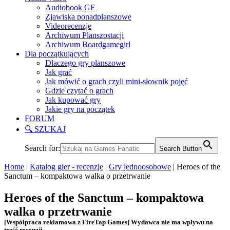
Audiobook GF
Zjawiska ponadplanszowe
Videorecenzje
Archiwum Planszostacji
Archiwum Boardgamegirl
Dla początkujących
Dlaczego gry planszowe
Jak grać
Jak mówić o grach czyli mini-słownik pojęć
Gdzie czytać o grach
Jak kupować gry
Jakie gry na początek
FORUM
🔍 SZUKAJ
Search for:
Search Button
Home
|
Katalog gier - recenzje
|
Gry jednoosobowe
|
Heroes of the
Sanctum – kompaktowa walka o przetrwanie
Heroes of the Sanctum – kompaktowa
walka o przetrwanie
[Współpraca reklamowa z FireTap Games] Wydawca nie ma wpływu na
treść recenzji