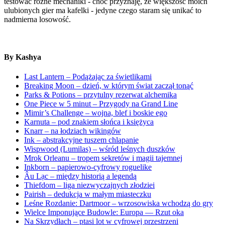
testować różne mechaniki - choć przyznaję, że większość moich
ulubionych gier ma kafelki - jedyne czego staram się unikać to
nadmierna losowość.
By Kashya
Last Lantern – Podążając za świetlikami
Breaking Moon – dzień, w którym świat zaczął tonąć
Parks & Potions – przytulny rezerwat alchemika
One Piece w 5 minut – Przygody na Grand Line
Mimir’s Challenge – wojna, blef i boskie ego
Karnuta – pod znakiem słońca i księżyca
Knarr – na łodziach wikingów
Ink – abstrakcyjne tuszem chlapanie
Wispwood (Lumilas) – wśród leśnych duszków
Mrok Orleanu – tropem sekretów i magii tajemnej
Inkborn – papierowo-cyfrowy roguelike
Âu Lạc – między historią a legendą
Thiefdom – liga niezwyczajnych złodziei
Pairish – dedukcja w małym miasteczku
Leśne Rozdanie: Dartmoor – wrzosowiska wchodzą do gry
Wielce Imponujące Budowle: Europa — Rzut oka
Na Skrzydłach – ptasi lot w cyfrowej przestrzeni