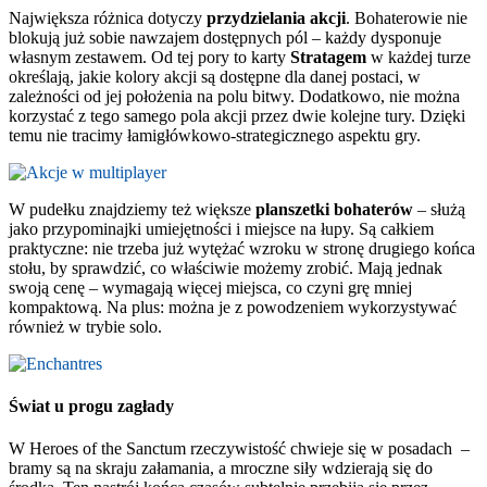
Największa różnica dotyczy
przydzielania akcji
. Bohaterowie nie
blokują już sobie nawzajem dostępnych pól – każdy dysponuje
własnym zestawem. Od tej pory to karty
Stratagem
w każdej turze
określają, jakie kolory akcji są dostępne dla danej postaci, w
zależności od jej położenia na polu bitwy. Dodatkowo, nie można
korzystać z tego samego pola akcji przez dwie kolejne tury. Dzięki
temu nie tracimy łamigłówkowo-strategicznego aspektu gry.
W pudełku znajdziemy też większe
planszetki bohaterów
– służą
jako przypominajki umiejętności i miejsce na łupy. Są całkiem
praktyczne: nie trzeba już wytężać wzroku w stronę drugiego końca
stołu, by sprawdzić, co właściwie możemy zrobić. Mają jednak
swoją cenę – wymagają więcej miejsca, co czyni grę mniej
kompaktową. Na plus: można je z powodzeniem wykorzystywać
również w trybie solo.
Świat u progu zagłady
W Heroes of the Sanctum rzeczywistość chwieje się w posadach –
bramy są na skraju załamania, a mroczne siły wdzierają się do