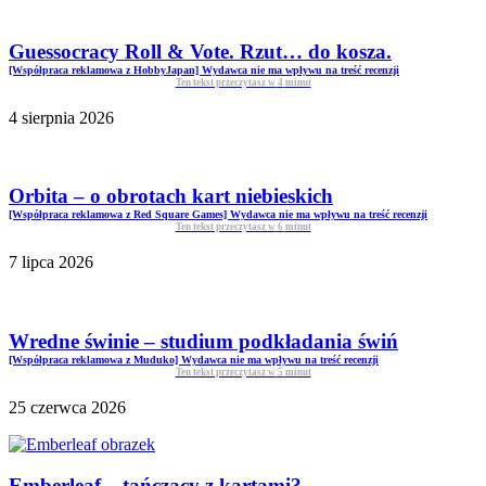
Guessocracy Roll & Vote. Rzut… do kosza.
[Współpraca reklamowa z HobbyJapan] Wydawca nie ma wpływu na treść recenzji
Ten tekst przeczytasz w
4
minut
4 sierpnia 2026
Orbita – o obrotach kart niebieskich
[Współpraca reklamowa z Red Square Games] Wydawca nie ma wpływu na treść recenzji
Ten tekst przeczytasz w
6
minut
7 lipca 2026
Wredne świnie – studium podkładania świń
[Współpraca reklamowa z Muduko] Wydawca nie ma wpływu na treść recenzji
Ten tekst przeczytasz w
5
minut
25 czerwca 2026
Emberleaf – tańczący z kartami?