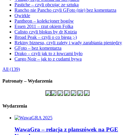
Pastiche – czyli obcując ze sztuką
Rancho nie Pancho czyli GFoto (nie) bez komentarza
Qwirkle
Pantheon – kolekcjoner bogów
Essen 2011 – rzut okiem Folka
Calisto czyli blokus by dr Knizia
Broad Peak – czyli o co biega ;-)
Rekiny biznesu, czyli zalety i wady zarabiania pieniędzy
GFoto – bez komentarza
Drako – czyli jak to z łowcami było
Cargo Noir – jak to z cudami bywa
All (139)
Patronaty – Wydarzenia
Wydarzenia
WawaGra – relacja z planszówek na PGE