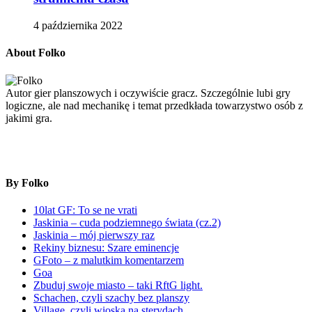
4 października 2022
About Folko
Autor gier planszowych i oczywiście gracz. Szczególnie lubi gry
logiczne, ale nad mechanikę i temat przedkłada towarzystwo osób z
jakimi gra.
By Folko
10lat GF: To se ne vrati
Jaskinia – cuda podziemnego świata (cz.2)
Jaskinia – mój pierwszy raz
Rekiny biznesu: Szare eminencje
GFoto – z malutkim komentarzem
Goa
Zbuduj swoje miasto – taki RftG light.
Schachen, czyli szachy bez planszy
Village, czyli wioska na sterydach