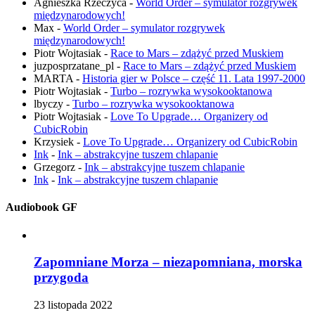
Agnieszka Rzeczyca
-
World Order – symulator rozgrywek
międzynarodowych!
Max
-
World Order – symulator rozgrywek
międzynarodowych!
Piotr Wojtasiak
-
Race to Mars – zdążyć przed Muskiem
juzposprzatane_pl
-
Race to Mars – zdążyć przed Muskiem
MARTA
-
Historia gier w Polsce – część 11. Lata 1997-2000
Piotr Wojtasiak
-
Turbo – rozrywka wysokooktanowa
lbyczy
-
Turbo – rozrywka wysokooktanowa
Piotr Wojtasiak
-
Love To Upgrade… Organizery od
CubicRobin
Krzysiek
-
Love To Upgrade… Organizery od CubicRobin
Ink
-
Ink – abstrakcyjne tuszem chlapanie
Grzegorz
-
Ink – abstrakcyjne tuszem chlapanie
Ink
-
Ink – abstrakcyjne tuszem chlapanie
Audiobook GF
Zapomniane Morza – niezapomniana, morska
przygoda
23 listopada 2022