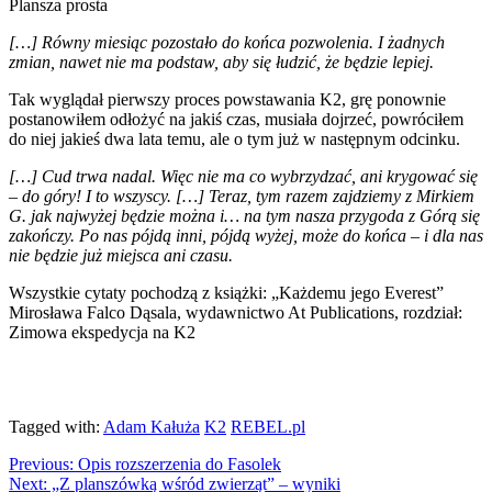
Plansza prosta
[…] Równy miesiąc pozostało do końca pozwolenia. I żadnych
zmian, nawet nie ma podstaw, aby się łudzić, że będzie lepiej.
Tak wyglądał pierwszy proces powstawania K2, grę ponownie
postanowiłem odłożyć na jakiś czas, musiała dojrzeć, powróciłem
do niej jakieś dwa lata temu, ale o tym już w następnym odcinku.
[…] Cud trwa nadal. Więc nie ma co wybrzydzać, ani krygować się
– do góry! I to wszyscy. […] Teraz, tym razem zajdziemy z Mirkiem
G. jak najwyżej będzie można i… na tym nasza przygoda z Górą się
zakończy. Po nas pójdą inni, pójdą wyżej, może do końca – i dla nas
nie będzie już miejsca ani czasu.
Wszystkie cytaty pochodzą z książki: „Każdemu jego Everest”
Mirosława Falco Dąsala, wydawnictwo At Publications, rozdział:
Zimowa ekspedycja na K2
Tagged with:
Adam Kałuża
K2
REBEL.pl
Previous:
Opis rozszerzenia do Fasolek
Next:
„Z planszówką wśród zwierząt” – wyniki