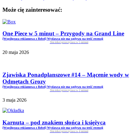
Może cię zainteresować:
One Piece w 5 minut – Przygody na Grand Line
[Współpraca reklamowa z Rebel] Wydawca nie ma wpływu na treść recenzji
Ten tekst przeczytasz w
5
minut
20 maja 2026
Zjawiska Ponadplanszowe #14 – Mącenie wody w
Odmętach Grozy
[Współpraca reklamowa z Rebel] Wydawca nie ma wpływu na treść recenzji
Ten tekst przeczytasz w
2
minut
3 maja 2026
Karnuta – pod znakiem słońca i księżyca
[Współpraca reklamowa z Rebel] Wydawca nie ma wpływu na treść recenzji
Ten tekst przeczytasz w
4
minut