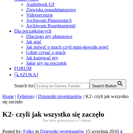
Audiobook GF
Zjawiska ponadplanszowe
Videorecenzje
Archiwum Planszostacji
Archiwum Boardgamegirl
Dla początkujących
Dlaczego gry planszowe
Jak grać
Jak mówić o grach czyli mini-słownik pojęć
Gdzie czytać o grach
Jak kupować gry
Jakie gry na początek
FORUM
🔍 SZUKAJ
Search for:
Search Button
Home
|
Felietony
|
Dzienniki projektantów
|
K2- czyli jak wszystko
się zaczęło
K2- czyli jak wszystko się zaczęło
Ten tekst przeczytasz w
5
minut
Posted by:
Folko
in
Dzienniki projektantów
15 września 2010
4