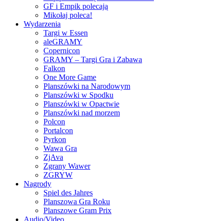
GF i Empik polecają
Mikołaj poleca!
Wydarzenia
Targi w Essen
aleGRAMY
Copernicon
GRAMY – Targi Gra i Zabawa
Falkon
One More Game
Planszówki na Narodowym
Planszówki w Spodku
Planszówki w Opactwie
Planszówki nad morzem
Polcon
Portalcon
Pyrkon
Wawa Gra
ZjAva
Zgrany Wawer
ZGRYW
Nagrody
Spiel des Jahres
Planszowa Gra Roku
Planszowe Gram Prix
Audio/Video