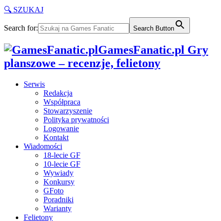
🔍 SZUKAJ
Search for:
Search Button
GamesFanatic.pl Gry
planszowe – recenzje, felietony
Serwis
Redakcja
Współpraca
Stowarzyszenie
Polityka prywatności
Logowanie
Kontakt
Wiadomości
18-lecie GF
10-lecie GF
Wywiady
Konkursy
GFoto
Poradniki
Warianty
Felietony