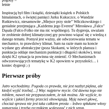
pogody –
letnie
Inspiracją był film i książki, dziesiątki książek o Polskich
himalaistach, o świętej pamięci Jurku Kukuczce, o Wandzie
Rutkiewicz, niesamowite „Miejsce przy stole” Wilczkowskiego i
genialnie przejmująca „Każdemu jego Everest” Mirosława „Falco”
Dąsala (Falco-Folko nie ma nic wspólnego). Tu dygresja, uważam
że zrobienie dobrej klimatycznej gry powinno wiązać się z wiedzą z
danego tematu. Pomysł jest ważny, ale odwzorowania tematu w
mechanice, to prawdziwy klimat. Sam na razie mam na koncie
wydane gry abstrakcyjne (poza Skokami, w których plansza i
punktacja oddaje mechanizm punktacji i długości skoków), teraz
dzięki K2 sytuacja ta powinna się zmienić. O Mechanizmach
odwzorowujących tematykę w K2 opowiem w przyszłości… i
koniec dygresji ;-)
Pierwsze próby
Jutro wychodzimy. Pogoda co prawda, nie jest nazbyt piękna, ale
kiedyś wyjść trzeba[…] Więc najpierw mycie. Od dawna tego nie
robiłem, nawet nie przypuszczałem, że tak można. Ale wyjście, to
wyjście i jakieś formy przecież obowiązują. Myję nawet głowę,
chociaż sprawa nie jest taka całkiem prosta – ledwo spłukane włosy
zamarzają i trzeba ręcznikiem wykruszać z nich szron.