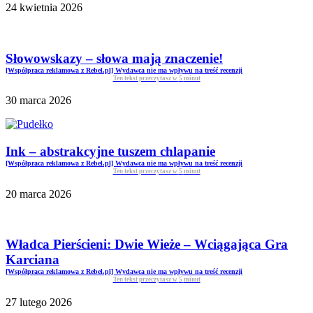
24 kwietnia 2026
Słowowskazy – słowa mają znaczenie!
[Współpraca reklamowa z Rebel.pl] Wydawca nie ma wpływu na treść recenzji
Ten tekst przeczytasz w
5
minut
30 marca 2026
Ink – abstrakcyjne tuszem chlapanie
[Współpraca reklamowa z Rebel.pl] Wydawca nie ma wpływu na treść recenzji
Ten tekst przeczytasz w
5
minut
20 marca 2026
Władca Pierścieni: Dwie Wieże – Wciągająca Gra
Karciana
[Współpraca reklamowa z Rebel.pl] Wydawca nie ma wpływu na treść recenzji
Ten tekst przeczytasz w
5
minut
27 lutego 2026