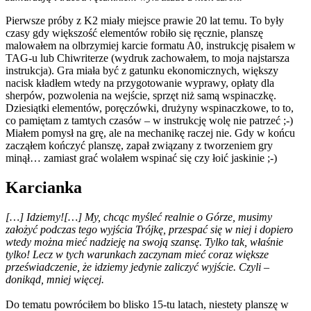
Pierwsze próby z K2 miały miejsce prawie 20 lat temu. To były
czasy gdy większość elementów robiło się ręcznie, planszę
malowałem na olbrzymiej karcie formatu A0, instrukcję pisałem w
TAG-u lub Chiwriterze (wydruk zachowałem, to moja najstarsza
instrukcja). Gra miała być z gatunku ekonomicznych, większy
nacisk kładłem wtedy na przygotowanie wyprawy, opłaty dla
sherpów, pozwolenia na wejście, sprzęt niż samą wspinaczkę.
Dziesiątki elementów, poręczówki, drużyny wspinaczkowe, to to,
co pamiętam z tamtych czasów – w instrukcję wolę nie patrzeć ;-)
Miałem pomysł na grę, ale na mechanikę raczej nie. Gdy w końcu
zacząłem kończyć planszę, zapał związany z tworzeniem gry
minął… zamiast grać wolałem wspinać się czy łoić jaskinie ;-)
Karcianka
[…] Idziemy![…] My, chcąc myśleć realnie o Górze, musimy
założyć podczas tego wyjścia Trójkę, przespać się w niej i dopiero
wtedy można mieć nadzieję na swoją szansę. Tylko tak, właśnie
tylko! Lecz w tych warunkach zaczynam mieć coraz większe
przeświadczenie, że idziemy jedynie zaliczyć wyjście. Czyli –
donikąd, mniej więcej.
Do tematu powróciłem bo blisko 15-tu latach, niestety planszę w