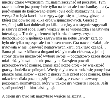
między czasie wyrzuciłem, musiałem zaczynać od początku. Tym
razem miałem już pomysł nie tylko na temat ale i mechanikę, a ta (w
porównaniu do końcowego efektu) była dość abstrakcyjna. K2
wersja 2 to była karcianka rozgrywająca się na planszy-górze, na
której znajdowało się kilka dróg wspinaczkowych. Gracze z
wspólnej talii kart dobierali po kilka na rękę, a następnie zagrywali
je zakryte przed sobą. Karty wiązały się ze wspinaczką i negatywną
interakcją… Ten drugi element był bardzo losowy, często
dochodziło do wspólnego zagrywania na siebie „złych” kart, co
było nie tylko męczące ale i mało sensowne. Gra nawet działała, ale
irytowała w niej losowość negatywnych kart i brak tego czegoś…
Sama plansza z kilkoma drogami też była mało ciekawa, z jednej
strony dawała możliwość wyboru swojej – początkowo każda droga
miała różny koszt – ale nic poza tym. Zacząłem powoli
przebudowywać planszę, zmniejszać liczbę dróg – by większość
graczy chodziła wspólnymi. Wtedy chyba też narodził się pomysł na
planszę himalaistów – każdy z graczy miał przed sobą planszę, która
odzwierciedlała poziom „siły” himalaisty, z czasem nazwany
poziomem aklimatyzacji, który w trakcie gry wzrastał i spadał. Jeśli
spadł poniżej 1 – himalaista ginął.
A celem gry było jak najszybsze wejście na szczyt…