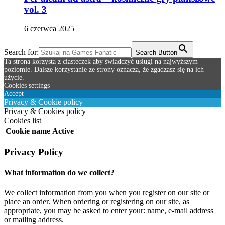
vol. 3
6 czerwca 2025
Search for:
Search Button
Ta strona korzysta z ciasteczek aby świadczyć usługi na najwyższym
poziomie. Dalsze korzystanie ze strony oznacza, że zgadzasz się na ich
użycie.
Cookies settings
Accept
Privacy & Cookie policy
Privacy & Cookies policy
Cookies list
Cookie name
Active
Privacy Policy
What information do we collect?
We collect information from you when you register on our site or
place an order. When ordering or registering on our site, as
appropriate, you may be asked to enter your: name, e-mail address
or mailing address.