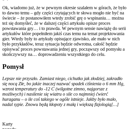
Ok, wiadomo już, że w pewnym okresie szalałem w górach, że było
to dawno temu – gdy części czytających te słowa mogło nie być na
świecie – że postanowiłem wtedy zrobić grę o wspinaniu… można
też się domyśleć, że w dalszej części artykułu opisze proces
powstawania gry… i to prawda. W pewnym sensie nawiążę do serii
artykułów które popełniłem jakiś czas temu na temat projektowania
gier. Wtedy były to artykuły opisujące zjawisko, ale mało w nich
było przykładów, teraz sytuacja będzie odwrotna, całość będzie
opisywać proces powstawania jednej gry, począwszy od pomysłu a
skończywszy na… doprowadzeniu wszystkiego do celu.
Pomysł
Lepsze nie przyszło. Zamiast niego, cichutko jak złodziej, zakradło
się nocą Złe, bo jakże inaczej nazwać spadek ciśnienia o 6 mm Hg,
wzrost temperatury do -12 C (wilgotne zimno, najgorsze z
możliwych) i nasilenie się wiatru o sile co najmniej ćwierć
huraganu – o ile coś takiego w ogóle istnieje. Jakby było mało,
nadal sypie. Znowu będą kłopoty z małą i większą fizjologią[…]
Karty