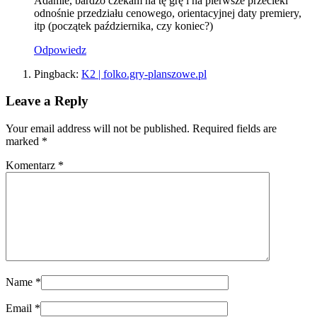
Adamie, bardzo czekam na tę grę i na pierwsze przecieki
odnośnie przedziału cenowego, orientacyjnej daty premiery,
itp (początek października, czy koniec?)
Odpowiedz
Pingback:
K2 | folko.gry-planszowe.pl
Leave a Reply
Your email address will not be published. Required fields are
marked
*
Komentarz
*
Name
*
Email
*