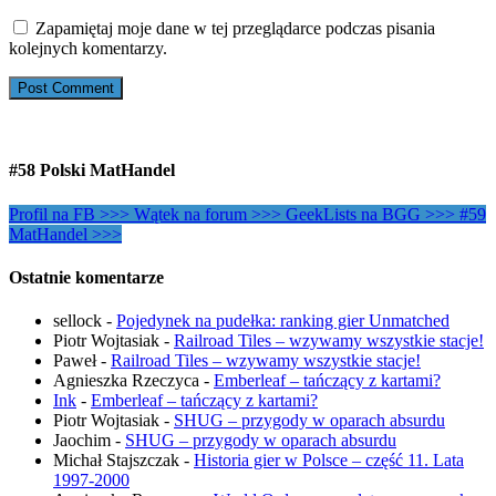
Zapamiętaj moje dane w tej przeglądarce podczas pisania
kolejnych komentarzy.
#58 Polski MatHandel
Profil na FB >>>
Wątek na forum >>>
GeekLists na BGG >>>
#59
MatHandel >>>
Ostatnie komentarze
sellock
-
Pojedynek na pudełka: ranking gier Unmatched
Piotr Wojtasiak
-
Railroad Tiles – wzywamy wszystkie stacje!
Paweł
-
Railroad Tiles – wzywamy wszystkie stacje!
Agnieszka Rzeczyca
-
Emberleaf – tańczący z kartami?
Ink
-
Emberleaf – tańczący z kartami?
Piotr Wojtasiak
-
SHUG – przygody w oparach absurdu
Jaochim
-
SHUG – przygody w oparach absurdu
Michał Stajszczak
-
Historia gier w Polsce – część 11. Lata
1997-2000