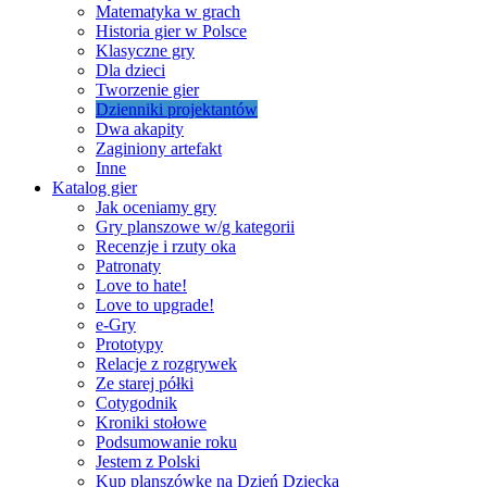
Matematyka w grach
Historia gier w Polsce
Klasyczne gry
Dla dzieci
Tworzenie gier
Dzienniki projektantów
Dwa akapity
Zaginiony artefakt
Inne
Katalog gier
Jak oceniamy gry
Gry planszowe w/g kategorii
Recenzje i rzuty oka
Patronaty
Love to hate!
Love to upgrade!
e-Gry
Prototypy
Relacje z rozgrywek
Ze starej półki
Cotygodnik
Kroniki stołowe
Podsumowanie roku
Jestem z Polski
Kup planszówkę na Dzień Dziecka