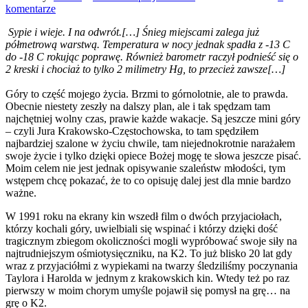
komentarze
Sypie i wieje. I na odwrót.[…] Śnieg miejscami zalega już
półmetrową warstwą. Temperatura w nocy jednak spadła z -13 C
do -18 C rokując poprawę. Również barometr raczył podnieść się o
2 kreski i chociaż to tylko 2 milimetry Hg, to przecież zawsze[…]
Góry to część mojego życia. Brzmi to górnolotnie, ale to prawda.
Obecnie niestety zeszły na dalszy plan, ale i tak spędzam tam
najchętniej wolny czas, prawie każde wakacje. Są jeszcze mini góry
– czyli Jura Krakowsko-Częstochowska, to tam spędziłem
najbardziej szalone w życiu chwile, tam niejednokrotnie narażałem
swoje życie i tylko dzięki opiece Bożej mogę te słowa jeszcze pisać.
Moim celem nie jest jednak opisywanie szaleństw młodości, tym
wstępem chcę pokazać, że to co opisuję dalej jest dla mnie bardzo
ważne.
W 1991 roku na ekrany kin wszedł film o dwóch przyjaciołach,
którzy kochali góry, uwielbiali się wspinać i którzy dzięki dość
tragicznym zbiegom okoliczności mogli wypróbować swoje siły na
najtrudniejszym ośmiotysięczniku, na K2. To już blisko 20 lat gdy
wraz z przyjaciółmi z wypiekami na twarzy śledziliśmy poczynania
Taylora i Harolda w jednym z krakowskich kin. Wtedy też po raz
pierwszy w moim chorym umyśle pojawił się pomysł na grę… na
grę o K2.