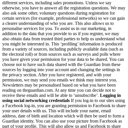
different services, including sales promotions. Unless we say
otherwise, you have to answer all the registration questions. We may
also ask some other, voluntary questions during registration for
certain services (for example, professional networks) so we can gain
a clearer understanding of who you are. This also allows us to
personalise services for you. To assist us in our marketing, in
addition to the data that you provide to us if you register, we may
also obtain data from trusted third parties to help us understand what
you might be interested in. This ‘profiling’ information is produced
from a variety of sources, including publicly available data (such as
the electoral roll) or from sources such as surveys and polls where
you have given your permission for your data to be shared. You can
choose not to have such data shared with the Guardian from these
sources by logging into your account and changing the settings in
the privacy section. After you have registered, and with your
permission, we may send you emails we think may interest you.
Newsletters may be personalised based on what you have been
reading on theguardian.com. At any time you can decide not to
receive these emails and will be able to ‘unsubscribe’.
Logging in
using social networking credentials
If you log-in to our sites using
a Facebook log-in, you are granting permission to Facebook to share
your user details with us. This will include your name, email
address, date of birth and location which will then be used to form a
Guardian identity. You can also use your picture from Facebook as
part of your profile. This will also allow us and Facebook to share