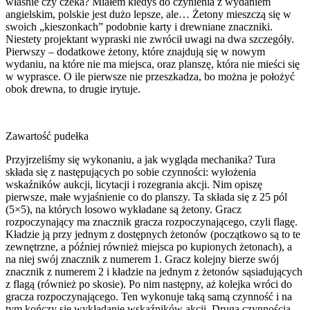
właśnie czy czeka? Miałem kiedyś do czynienia z wydaniem
angielskim, polskie jest dużo lepsze, ale… Żetony mieszczą się w
swoich „kieszonkach” podobnie karty i drewniane znaczniki.
Niestety projektant wypraski nie zwrócił uwagi na dwa szczegóły.
Pierwszy – dodatkowe żetony, które znajdują się w nowym
wydaniu, na które nie ma miejsca, oraz planszę, która nie mieści się
w wyprasce. O ile pierwsze nie przeszkadza, bo można je położyć
obok drewna, to drugie irytuje.
Zawartość pudełka
Przyjrzeliśmy się wykonaniu, a jak wygląda mechanika? Tura
składa się z następujących po sobie czynności: wyłożenia
wskaźników aukcji, licytacji i rozegrania akcji. Nim opiszę
pierwsze, małe wyjaśnienie co do planszy. Ta składa się z 25 pól
(5×5), na których losowo wykładane są żetony. Gracz
rozpoczynający ma znacznik gracza rozpoczynającego, czyli flagę.
Kładzie ją przy jednym z dostępnych żetonów (początkowo są to te
zewnętrzne, a później również miejsca po kupionych żetonach), a
na niej swój znacznik z numerem 1. Gracz kolejny bierze swój
znacznik z numerem 2 i kładzie na jednym z żetonów sąsiadujących
z flagą (również po skosie). Po nim następny, aż kolejka wróci do
gracza rozpoczynającego. Ten wykonuje taką samą czynność i na
tym kończy się wykładanie wskaźników akcji. Drugą czynnością