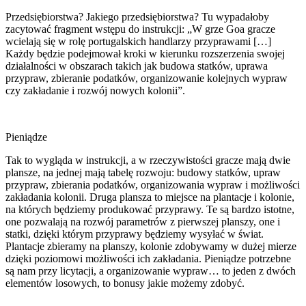
Przedsiębiorstwa? Jakiego przedsiębiorstwa? Tu wypadałoby
zacytować fragment wstępu do instrukcji: „W grze Goa gracze
wcielają się w rolę portugalskich handlarzy przyprawami […]
Każdy będzie podejmował kroki w kierunku rozszerzenia swojej
działalności w obszarach takich jak budowa statków, uprawa
przypraw, zbieranie podatków, organizowanie kolejnych wypraw
czy zakładanie i rozwój nowych kolonii”.
Pieniądze
Tak to wygląda w instrukcji, a w rzeczywistości gracze mają dwie
plansze, na jednej mają tabelę rozwoju: budowy statków, upraw
przypraw, zbierania podatków, organizowania wypraw i możliwości
zakładania kolonii. Druga plansza to miejsce na plantacje i kolonie,
na których będziemy produkować przyprawy. Te są bardzo istotne,
one pozwalają na rozwój parametrów z pierwszej planszy, one i
statki, dzięki którym przyprawy będziemy wysyłać w świat.
Plantacje zbieramy na planszy, kolonie zdobywamy w dużej mierze
dzięki poziomowi możliwości ich zakładania. Pieniądze potrzebne
są nam przy licytacji, a organizowanie wypraw… to jeden z dwóch
elementów losowych, to bonusy jakie możemy zdobyć.