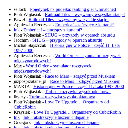
sellock
-
Pojedynek na pudełka: ranking gier Unmatched
Piotr Wojtasiak
-
Railroad Tiles – wzywamy wszystkie stacje!
Paweł
-
Railroad Tiles – wzywamy wszystkie stacje!
Agnieszka Rzeczyca
-
Emberleaf – tańczący z kartami?
Ink
-
Emberleaf – tańczący z kartami?
Piotr Wojtasiak
-
SHUG – przygody w oparach absurdu
Jaochim
-
SHUG – przygody w oparach absurdu
Michał Stajszczak
-
Historia gier w Polsce – część 11. Lata
1997-2000
Agnieszka Rzeczyca
-
World Order – symulator rozgrywek
międzynarodowych!
Max
-
World Order – symulator rozgrywek
międzynarodowych!
Piotr Wojtasiak
-
Race to Mars – zdążyć przed Muskiem
juzposprzatane_pl
-
Race to Mars – zdążyć przed Muskiem
MARTA
-
Historia gier w Polsce – część 11. Lata 1997-2000
Piotr Wojtasiak
-
Turbo – rozrywka wysokooktanowa
lbyczy
-
Turbo – rozrywka wysokooktanowa
Piotr Wojtasiak
-
Love To Upgrade… Organizery od
CubicRobin
Krzysiek
-
Love To Upgrade… Organizery od CubicRobin
Ink
-
Ink – abstrakcyjne tuszem chlapanie
Grzegorz
-
Ink – abstrakcyjne tuszem chlapanie
Ink
-
Ink – abstrakcyjne tuszem chlapanie