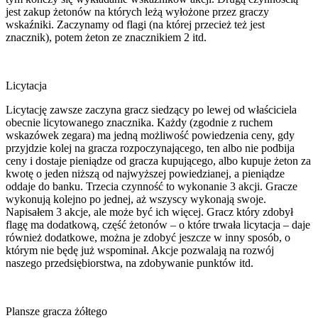
jest zakup żetonów na których leżą wyłożone przez graczy
wskaźniki. Zaczynamy od flagi (na której przecież też jest
znacznik), potem żeton ze znacznikiem 2 itd.
Licytacja
Licytację zawsze zaczyna gracz siedzący po lewej od właściciela
obecnie licytowanego znacznika. Każdy (zgodnie z ruchem
wskazówek zegara) ma jedną możliwość powiedzenia ceny, gdy
przyjdzie kolej na gracza rozpoczynającego, ten albo nie podbija
ceny i dostaje pieniądze od gracza kupującego, albo kupuje żeton za
kwotę o jeden niższą od najwyższej powiedzianej, a pieniądze
oddaje do banku. Trzecia czynność to wykonanie 3 akcji. Gracze
wykonują kolejno po jednej, aż wszyscy wykonają swoje.
Napisałem 3 akcje, ale może być ich więcej. Gracz który zdobył
flagę ma dodatkową, część żetonów – o które trwała licytacja – daje
również dodatkowe, można je zdobyć jeszcze w inny sposób, o
którym nie będę już wspominał. Akcje pozwalają na rozwój
naszego przedsiębiorstwa, na zdobywanie punktów itd.
Plansze gracza żółtego