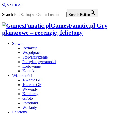
🔍 SZUKAJ
Search for:
Search Button
GamesFanatic.pl Gry
planszowe – recenzje, felietony
Serwis
Redakcja
Współpraca
Stowarzyszenie
Polityka prywatności
Logowanie
Kontakt
Wiadomości
18-lecie GF
10-lecie GF
Wywiady
Konkursy
GFoto
Poradniki
Warianty
Felietony