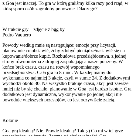
z Goa jest inaczej. To gra w którą graliśmy kilka razy pod rząd, w
którą sporo osób zagrałoby ponownie. Dlaczego?
W trakcie gry – zdjęcie z bgg by
Pedro Vaquero
Powody według mnie są następujące: emocje przy licytacji,
planowanie co obstawić, żeby zdobyć pieniądze/nastawić się na
kupowanie/dobrze kupić. Rozbudowa przedsiębiorstwa, z jednej
strony równomierna z drugiej zaspokajająca nasze potrzeby. W
końcu brak czasu, czasu na rozwój wspomnianego
przedsiębiorstwa. Cała gra to 8 rund. W każdej mamy do
wykonania co najmniej 3 akcje, czyli w sumie 24. Z dodatkowymi
wychodzi około 30. Na wszystko brakuje czasu, akcji jest zawsze
mniej niż by się chciało, planowanie w Goa jest bardzo istotne. Gra
dodatkowo jest dynamiczna, wykonywanie po jednej akcji nie
powoduje większych przestojów, co jest oczywiście zaletą.
Kolonie
Goa grą idealną? Nie. Prawie idealną? Tak ;-) Co mi w tej grze