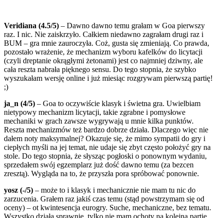
Veridiana (4.5/5)
– Dawno dawno temu grałam w Goa pierwszy
raz. I nic. Nie zaiskrzyło. Całkiem niedawno zagrałam drugi raz i
BUM – gra mnie zauroczyła. Coż, gusta się zmieniają. Co prawda,
pozostało wrażenie, że mechanizm wyboru kafelków do licytacji
(czyli dreptanie okrągłymi żetonami) jest co najmniej dziwny, ale
cała reszta nabrała pięknego sensu. Do tego stopnia, że szybko
wyszukałam wersję online i już miesiąc rozgrywam pierwszą partię!
;)
ja_n (4/5)
– Goa to oczywiście klasyk i świetna gra. Uwielbiam
nietypowy mechanizm licytacji, takie zgrabne i pomysłowe
mechaniki w grach zawsze wygrywają u mnie kilka punktów.
Reszta mechanizmów też bardzo dobrze działa. Dlaczego więc nie
dałem noty maksymalnej? Okazuje się, że mimo sympatii do gry i
ciepłych myśli na jej temat, nie udaje się zbyt często położyć gry na
stole. Do tego stopnia, że słysząc pogłoski o ponownym wydaniu,
sprzedałem swój egzemplarz już dość dawno temu (za bezcen
zresztą). Wygląda na to, że przyszła pora spróbować ponownie.
yosz (-/5)
– może to i klasyk i mechanicznie nie mam tu nic do
zarzucenia. Grałem raz jakiś czas temu (stąd powstrzymam się od
oceny) – ot kwintesencja eurogry. Suche, mechaniczne, bez tematu.
Wszystko działa sprawnie, tylko nie mam ochoty na kolejną partię