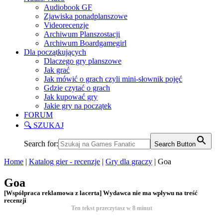
Audiobook GF
Zjawiska ponadplanszowe
Videorecenzje
Archiwum Planszostacji
Archiwum Boardgamegirl
Dla początkujących
Dlaczego gry planszowe
Jak grać
Jak mówić o grach czyli mini-słownik pojęć
Gdzie czytać o grach
Jak kupować gry
Jakie gry na początek
FORUM
🔍 SZUKAJ
Search for:
Search Button
Home
|
Katalog gier - recenzje
|
Gry dla graczy
|
Goa
Goa
[Współpraca reklamowa z lacerta] Wydawca nie ma wpływu na treść
recenzji
Ten tekst przeczytasz w
8
minut