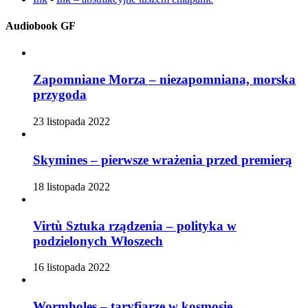
Audiobook GF
Zapomniane Morza – niezapomniana, morska
przygoda
23 listopada 2022
Skymines – pierwsze wrażenia przed premierą
18 listopada 2022
Virtù Sztuka rządzenia – polityka w
podzielonych Włoszech
16 listopada 2022
Wormholes – taryfiarze w kosmosie