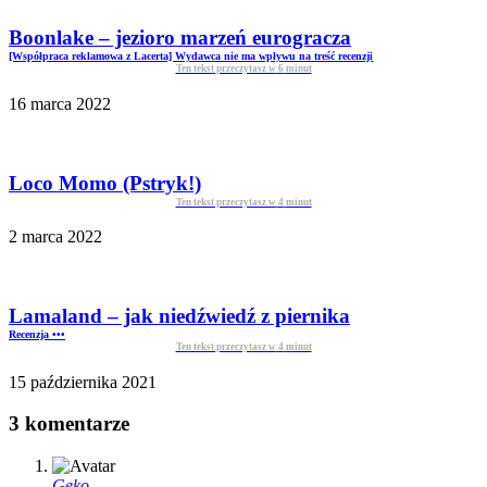
Boonlake – jezioro marzeń eurogracza
[Współpraca reklamowa z Lacerta] Wydawca nie ma wpływu na treść recenzji
Ten tekst przeczytasz w
6
minut
16 marca 2022
Loco Momo (Pstryk!)
Ten tekst przeczytasz w
4
minut
2 marca 2022
Lamaland – jak niedźwiedź z piernika
Recenzja •••
Ten tekst przeczytasz w
4
minut
15 października 2021
3 komentarze
Geko