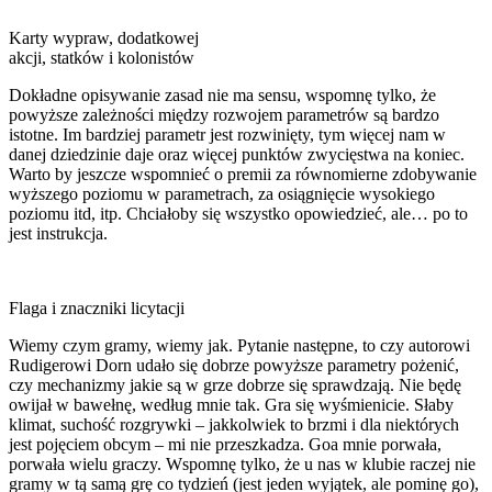
Karty wypraw, dodatkowej
akcji, statków i kolonistów
Dokładne opisywanie zasad nie ma sensu, wspomnę tylko, że
powyższe zależności między rozwojem parametrów są bardzo
istotne. Im bardziej parametr jest rozwinięty, tym więcej nam w
danej dziedzinie daje oraz więcej punktów zwycięstwa na koniec.
Warto by jeszcze wspomnieć o premii za równomierne zdobywanie
wyższego poziomu w parametrach, za osiągnięcie wysokiego
poziomu itd, itp. Chciałoby się wszystko opowiedzieć, ale… po to
jest instrukcja.
Flaga i znaczniki licytacji
Wiemy czym gramy, wiemy jak. Pytanie następne, to czy autorowi
Rudigerowi Dorn udało się dobrze powyższe parametry pożenić,
czy mechanizmy jakie są w grze dobrze się sprawdzają. Nie będę
owijał w bawełnę, według mnie tak. Gra się wyśmienicie. Słaby
klimat, suchość rozgrywki – jakkolwiek to brzmi i dla niektórych
jest pojęciem obcym – mi nie przeszkadza. Goa mnie porwała,
porwała wielu graczy. Wspomnę tylko, że u nas w klubie raczej nie
gramy w tą samą grę co tydzień (jest jeden wyjątek, ale pominę go),