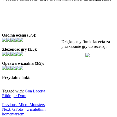
Ogólna ocena (5/5):
Dziękujemy firmie
lacerta
za
przekazanie gry do recenzji.
Złożoność gry (3/5):
Oprawa wizualna (3/5):
Przydatne linki:
Tagged with:
Goa
Lacerta
Rüdriger Dorn
Previous:
Micro Monsters
Next:
GFoto – z malutkim
komentarzem