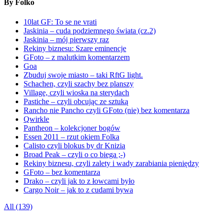
By Folko
10lat GF: To se ne vrati
Jaskinia – cuda podziemnego świata (cz.2)
Jaskinia – mój pierwszy raz
Rekiny biznesu: Szare eminencje
GFoto – z malutkim komentarzem
Goa
Zbuduj swoje miasto – taki RftG light.
Schachen, czyli szachy bez planszy
Village, czyli wioska na sterydach
Pastiche – czyli obcując ze sztuką
Rancho nie Pancho czyli GFoto (nie) bez komentarza
Qwirkle
Pantheon – kolekcjoner bogów
Essen 2011 – rzut okiem Folka
Calisto czyli blokus by dr Knizia
Broad Peak – czyli o co biega ;-)
Rekiny biznesu, czyli zalety i wady zarabiania pieniędzy
GFoto – bez komentarza
Drako – czyli jak to z łowcami było
Cargo Noir – jak to z cudami bywa
All (139)