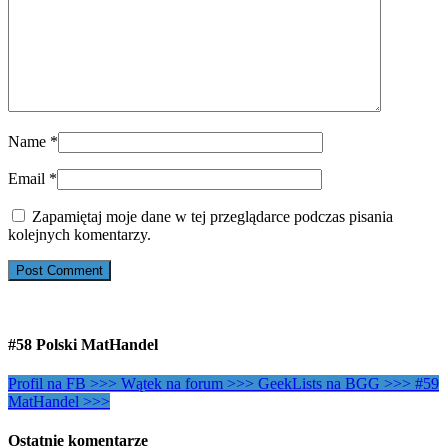
Name
*
Email
*
Zapamiętaj moje dane w tej przeglądarce podczas pisania
kolejnych komentarzy.
#58 Polski MatHandel
Profil na FB >>>
Wątek na forum >>>
GeekLists na BGG >>>
#59
MatHandel >>>
Ostatnie komentarze