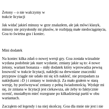
Żetony – o nie walczymy w
trakcie licytacji
Jak widać jakieś minusy w grze znalazłem, ale jak mówi klasyk,
minusy nie przysłoniły mi plusów, te rozbijają małe niedociągnięcia,
Goa to świetna gra i koniec.
Mini dodatek
Na koniec kilka zdań o nowej wersji gry. Goa została wizualnie
wydana podobnie jak stare wydanie, zmiany jakie są to: 4 nowe
żetony, wariant bonanza – miły dodatek który wprowadza pewną
losowość w trakcie licytacji, naklejki na drewniane znaczniki
przypraw (ciągle nie udało mi się ich nakleić, nie przepadam za
naklejkami :-D ) i zmiany w instrukcji. Za mało grałem w starą
wersję, by porównywać zmiany z pełną świadomością. Wydaje mi
się, że zmiana w licytacji jest ciekawsza, ale żeby to faktycznie
ocenić, musiałbym mieć rozegrane po kilkadziesiąt partii w obu
wariantach.
Zacząłem od legendy i na niej skończę. Goa dla mnie nie jest i nie