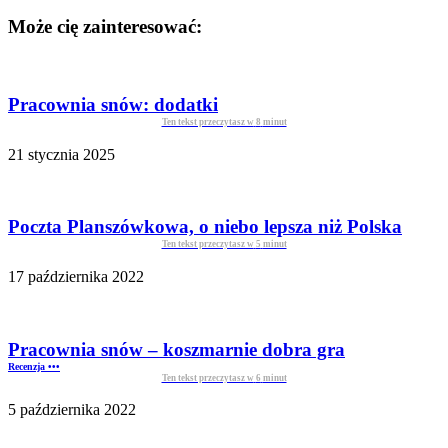
Może cię zainteresować:
Pracownia snów: dodatki
Ten tekst przeczytasz w
8
minut
21 stycznia 2025
Poczta Planszówkowa, o niebo lepsza niż Polska
Ten tekst przeczytasz w
5
minut
17 października 2022
Pracownia snów – koszmarnie dobra gra
Recenzja •••
Ten tekst przeczytasz w
6
minut
5 października 2022