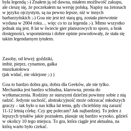
była legendą :-) Znałem ją od dawna, miałem możliwość zakupu,
ale cieszę się, że poczekałem na wersję polską. Napisy na żetonach
w języku ojczystym, są na pewno lepsze, niż w innych
barbarzyńskich ;-) Goa nie jest też starą grą, została pierwotnie
wydana w 2004 roku… więc co to za legenda ;-). Mimo wszystko
jednak nią jest. 8 lat w świecie gier planszowych to sporo, a brak
dostępności, wspomnienia i dobre opinie powodowały, że stała się
takim legendarnym tytułem.
Zasoby, od lewej: goździki,
imbir, pieprz, cynamon, gałka
muszkatołowa
(jak widać, nie oklejone ;-) )
Goa to bardzo dobra gra, dobra dla Geeków, ale nie tylko.
Mechanika jest bardzo schludna, klarowna, prosta do
wytłumaczenia. Rodziny ze starszymi dziećmi powinny sobie z nią
radzić. Jedynie suchość, abstrakcyjność może odrzucać młodszych
graczy – tak było u nas kilka lat temu, gdy chcieliśmy nią zarazić
11-12 letnią córkę. Czy grę polecam? Jak najbardziej. To jeden z
lepszych tytułów jakie poznałem, plasuje się bardzo wysoko, gdzieś
w okolicy 10 tego miejsca. To gra, która ciągle jest aktualna, na
którą warto było czekać.