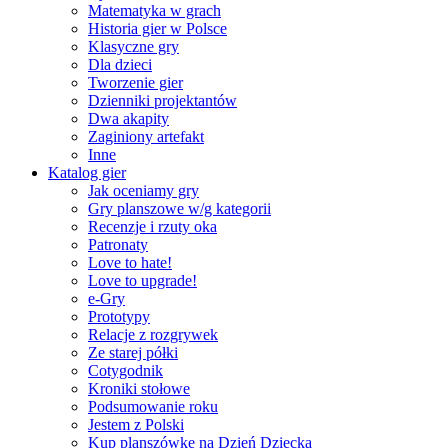
Matematyka w grach
Historia gier w Polsce
Klasyczne gry
Dla dzieci
Tworzenie gier
Dzienniki projektantów
Dwa akapity
Zaginiony artefakt
Inne
Katalog gier
Jak oceniamy gry
Gry planszowe w/g kategorii
Recenzje i rzuty oka
Patronaty
Love to hate!
Love to upgrade!
e-Gry
Prototypy
Relacje z rozgrywek
Ze starej półki
Cotygodnik
Kroniki stołowe
Podsumowanie roku
Jestem z Polski
Kup planszówkę na Dzień Dziecka