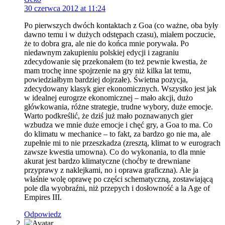
30 czerwca 2012 at 11:24
Po pierwszych dwóch kontaktach z Goa (co ważne, oba były
dawno temu i w dużych odstępach czasu), miałem poczucie,
że to dobra gra, ale nie do końca mnie porywała. Po
niedawnym zakupieniu polskiej edycji i zagraniu
zdecydowanie się przekonałem (to też pewnie kwestia, że
mam trochę inne spojrzenie na gry niż kilka lat temu,
powiedziałbym bardziej dojrzałe). Świetna pozycja,
zdecydowany klasyk gier ekonomicznych. Wszystko jest jak
w idealnej eurogrze ekonomicznej – mało akcji, dużo
główkowania, różne strategie, trudne wybory, duże emocje.
Warto podkreślić, że dziś już mało poznawanych gier
wzbudza we mnie duże emocje i chęć gry, a Goa to ma. Co
do klimatu w mechanice – to fakt, za bardzo go nie ma, ale
zupełnie mi to nie przeszkadza (zresztą, klimat to w eurograch
zawsze kwestia umowna). Co do wykonania, to dla mnie
akurat jest bardzo klimatyczne (choćby te drewniane
przyprawy z naklejkami, no i oprawa graficzna). Ale ja
właśnie wolę oprawę po części schematyczną, zostawiającą
pole dla wyobraźni, niż przepych i dosłowność a la Age of
Empires III.
Odpowiedz