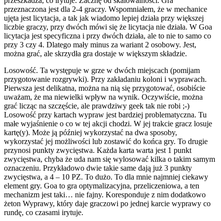
przeszkadza, co irytuje. Zacznę od skalowalności. Gra
przeznaczona jest dla 2-4 graczy. Wspomniałem, że w mechanice
ujęta jest licytacja, a tak jak wiadomo lepiej działa przy większej
liczbie graczy, przy dwóch mówi się że licytacja nie działa. W Goa
licytacja jest specyficzna i przy dwóch działa, ale to nie to samo co
przy 3 czy 4. Dlatego mały minus za wariant 2 osobowy. Jest,
można grać, ale skrzydła gra dostaje w większym składzie.
Losowość. Ta występuje w grze w dwóch miejscach (pomijam
przygotowanie rozgrywki). Przy zakładaniu koloni i wyprawach.
Pierwsza jest delikatna, można na nią się przygotować, osobiście
uważam, że ma niewielki wpływ na wynik. Oczywiście, można
grać licząc na szczęście, ale prawdziwy geek tak nie robi ;-)
Losowość przy kartach wypraw jest bardziej problematyczna. Tu
małe wyjaśnienie o co w tej akcji chodzi. W jej trakcie gracz losuje
kartę(y). Może ją później wykorzystać na dwa sposoby,
wykorzystać jej możliwości lub zostawić do końca gry. To drugie
przynosi punkty zwycięstwa. Każda karta warta jest 1 punkt
zwycięstwa, chyba że uda nam się wylosować kilka o takim samym
oznaczeniu. Przykładowo dwie takie same dają już 3 punkty
zwycięstwa, a 4 – 10 PZ. To dużo. To dla mnie najmniej ciekawy
element gry. Goa to gra optymalizacyjna, przeliczeniowa, a ten
mechanizm jest taki… nie fajny. Koresponduje z nim dodatkowo
żeton Wyprawy, który daje graczowi po jednej karcie wyprawy co
rundę, co czasami irytuje.