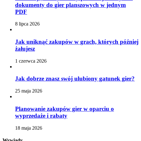
dokumenty do gier planszowych w jednym
PDF
8 lipca 2026
Jak uniknąć zakupów w grach, których później
żałujesz
1 czerwca 2026
Jak dobrze znasz swój ulubiony gatunek gier?
25 maja 2026
Planowanie zakupów gier w oparciu o
wyprzedaże i rabaty
18 maja 2026
Wywiady