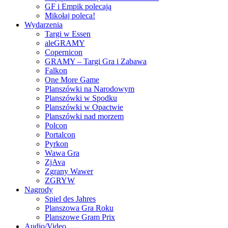
GF i Empik polecają
Mikołaj poleca!
Wydarzenia
Targi w Essen
aleGRAMY
Copernicon
GRAMY – Targi Gra i Zabawa
Falkon
One More Game
Planszówki na Narodowym
Planszówki w Spodku
Planszówki w Opactwie
Planszówki nad morzem
Polcon
Portalcon
Pyrkon
Wawa Gra
ZjAva
Zgrany Wawer
ZGRYW
Nagrody
Spiel des Jahres
Planszowa Gra Roku
Planszowe Gram Prix
Audio/Video