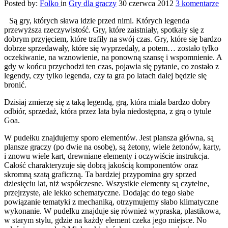
Posted by:
Folko
in
Gry dla graczy
30 czerwca 2012
3 komentarze
Są gry, których sława idzie przed nimi. Których legenda
przewyższa rzeczywistość. Gry, które zaistniały, spotkały się z
dobrym przyjęciem, które trafiły na swój czas. Gry, które się bardzo
dobrze sprzedawały, które się wyprzedały, a potem… zostało tylko
oczekiwanie, na wznowienie, na ponowną szansę i wspomnienie. A
gdy w końcu przychodzi ten czas, pojawia się pytanie, co zostało z
legendy, czy tylko legenda, czy ta gra po latach dalej będzie się
bronić.
Dzisiaj zmierzę się z taką legendą, grą, która miała bardzo dobry
odbiór, sprzedaż, która przez lata była niedostępna, z grą o tytule
Goa.
W pudełku znajdujemy sporo elementów. Jest plansza główna, są
plansze graczy (po dwie na osobę), są żetony, wiele żetonów, karty,
i znowu wiele kart, drewniane elementy i oczywiście instrukcja.
Całość charakteryzuje się dobrą jakością komponentów oraz
skromną szatą graficzną. Ta bardziej przypomina gry sprzed
dziesięciu lat, niż współczesne. Wszystkie elementy są czytelne,
przejrzyste, ale lekko schematyczne. Dodając do tego słabe
powiązanie tematyki z mechaniką, otrzymujemy słabo klimatyczne
wykonanie. W pudełku znajduje się również wypraska, plastikowa,
w starym stylu, gdzie na każdy element czeka jego miejsce. No