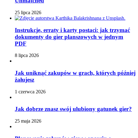
Unmatched
25 lipca 2026
Instrukcje, erraty i karty postaci: jak trzymać
dokumenty do gier planszowych w jednym
PDF
8 lipca 2026
Jak uniknąć zakupów w grach, których później
żałujesz
1 czerwca 2026
Jak dobrze znasz swój ulubiony gatunek gier?
25 maja 2026