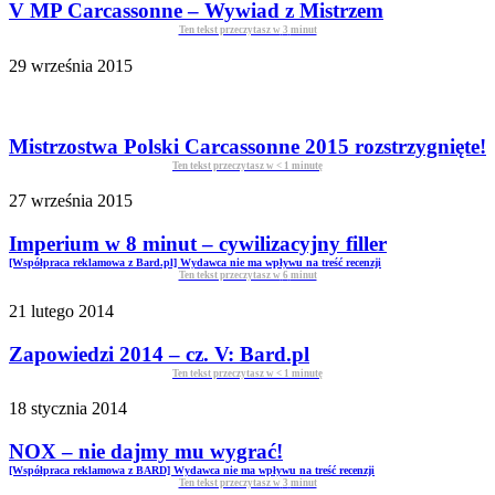
V MP Carcassonne – Wywiad z Mistrzem
Ten tekst przeczytasz w
3
minut
29 września 2015
Mistrzostwa Polski Carcassonne 2015 rozstrzygnięte!
Ten tekst przeczytasz w
< 1
minutę
27 września 2015
Imperium w 8 minut – cywilizacyjny filler
[Współpraca reklamowa z Bard.pl] Wydawca nie ma wpływu na treść recenzji
Ten tekst przeczytasz w
6
minut
21 lutego 2014
Zapowiedzi 2014 – cz. V: Bard.pl
Ten tekst przeczytasz w
< 1
minutę
18 stycznia 2014
NOX – nie dajmy mu wygrać!
[Współpraca reklamowa z BARD] Wydawca nie ma wpływu na treść recenzji
Ten tekst przeczytasz w
3
minut