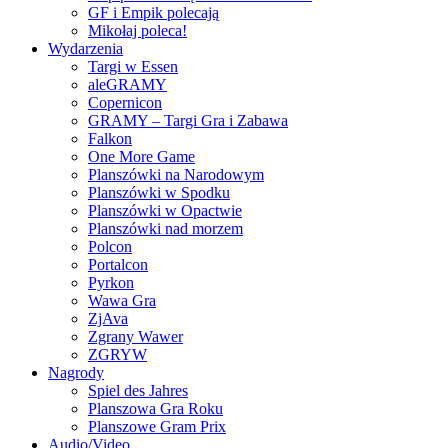
GF i Empik polecają
Mikołaj poleca!
Wydarzenia
Targi w Essen
aleGRAMY
Copernicon
GRAMY – Targi Gra i Zabawa
Falkon
One More Game
Planszówki na Narodowym
Planszówki w Spodku
Planszówki w Opactwie
Planszówki nad morzem
Polcon
Portalcon
Pyrkon
Wawa Gra
ZjAva
Zgrany Wawer
ZGRYW
Nagrody
Spiel des Jahres
Planszowa Gra Roku
Planszowe Gram Prix
Audio/Video