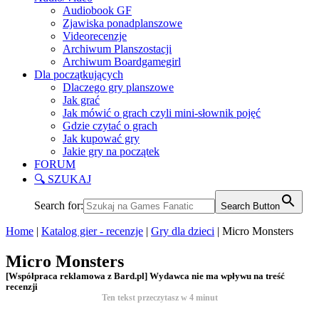
Audiobook GF
Zjawiska ponadplanszowe
Videorecenzje
Archiwum Planszostacji
Archiwum Boardgamegirl
Dla początkujących
Dlaczego gry planszowe
Jak grać
Jak mówić o grach czyli mini-słownik pojęć
Gdzie czytać o grach
Jak kupować gry
Jakie gry na początek
FORUM
🔍 SZUKAJ
Search for:
Search Button
Home
|
Katalog gier - recenzje
|
Gry dla dzieci
|
Micro Monsters
Micro Monsters
[Współpraca reklamowa z Bard.pl] Wydawca nie ma wpływu na treść
recenzji
Ten tekst przeczytasz w
4
minut