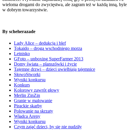
wieloma drogami do zwycięstwa, ale zagram też w każdą inną, byle
w dobrym towarzystwie.
By scheherazade
Lady Alice – dedukcja i blef
Tokaido – droga wschodniego morza
Letnisko
GFoto – unboxing SuperFarmer 2013
Domy świata – planszówki i życie
Tajemne drzwi – dzieci uwielbiają tajemnice
SłowoStworki
Wyniki konkursu
Konkurs
Kolorowy zawrót głowy
Merlin ZinZin
Granie w malowanie
Pirackie skarby
Polowanie na skrzaty
Władca Areny
Wyniki konkursu
Czym zająć dzieci, by się nie nudziły