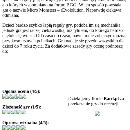
a o których wspomniano na forum BGG. W ten sposób powstała
gra o nazwie Micro Monsters – rEvololution. Naprawdę ciekawa
odmiana.
Dzieci bardzo szybko łapią reguły gry, podoba im się mechanika,
jednak gra jest raczej ciekawostką, niż tytułem, do którego bardzo
chętnie się wraca. Od czasu do czasu, nawet mnie zobaczyć można
przy kosmicznych pchełkach. Gra nadaje się przede wszystkim dla
dzieci do 7 roku życia. Za dodatkowe zasady gry ocenę podnoszę
do:
Ogólna ocena (4/5):
Dziękujemy firmie
Bard.pl
za
przekazanie gry do recenzji.
Złożoność gry (1/5):
Oprawa wizualna (4/5):