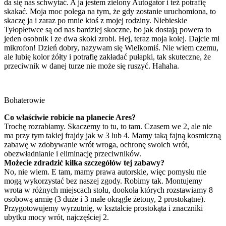
da się nas schwytać. A ja jestem zielony Autogator i też potrafię
skakać. Moja moc polega na tym, że gdy zostanie uruchomiona, to
skaczę ja i zaraz po mnie ktoś z mojej rodziny. Niebieskie
Tyłopłetwce są od nas bardziej skoczne, bo jak dostają powera to
jeden osobnik i ze dwa skoki zrobi. Hej, teraz moja kolej. Dajcie mi
mikrofon! Dzień dobry, nazywam się Wielkomiś. Nie wiem czemu,
ale lubię kolor żółty i potrafię zakładać pułapki, tak skuteczne, że
przeciwnik w danej turze nie może się ruszyć. Hahaha.
Bohaterowie
Co właściwie robicie na planecie Ares?
Trochę rozrabiamy. Skaczemy to tu, to tam. Czasem we 2, ale nie
ma przy tym takiej frajdy jak w 3 lub 4. Mamy taką fajną kosmiczną
zabawę w zdobywanie wrót wroga, ochronę swoich wrót,
obezwładnianie i eliminację przeciwników.
Możecie zdradzić kilka szczegółów tej zabawy?
No, nie wiem. E tam, mamy prawa autorskie, więc pomysłu nie
mogą wykorzystać bez naszej zgody. Robimy tak. Montujemy
wrota w różnych miejscach stołu, dookoła których rozstawiamy 8
osobową armię (3 duże i 3 małe okrągłe żetony, 2 prostokątne).
Przygotowujemy wyrzutnię, w kształcie prostokąta i znaczniki
ubytku mocy wrót, najczęściej 2.