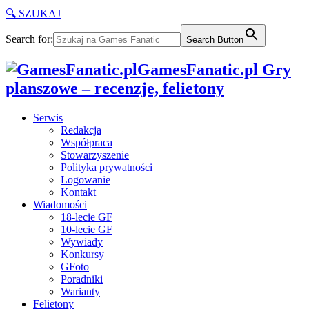
🔍 SZUKAJ
Search for:
Search Button
GamesFanatic.pl Gry
planszowe – recenzje, felietony
Serwis
Redakcja
Współpraca
Stowarzyszenie
Polityka prywatności
Logowanie
Kontakt
Wiadomości
18-lecie GF
10-lecie GF
Wywiady
Konkursy
GFoto
Poradniki
Warianty
Felietony