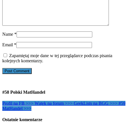
Name
*
Email
*
Zapamiętaj moje dane w tej przeglądarce podczas pisania
kolejnych komentarzy.
#58 Polski MatHandel
Profil na FB >>>
Wątek na forum >>>
GeekLists na BGG >>>
#59
MatHandel >>>
Ostatnie komentarze