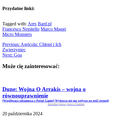
Przydatne linki:
Tagged with:
Ares
Bard.pl
Francesco Nepitello
Marco Maggi
Micro Monsters
Previous:
Agricola: Chłopi i Ich
Zwierzyniec
Next:
Goa
Może cię zainteresować:
Dune: Wojna O Arrakis – wojna o
równouprawnienie
[Współpraca reklamowa z Portal Games] Wydawca nie ma wpływu na treść recenzji
Ten tekst przeczytasz w
9
minut
20 października 2024