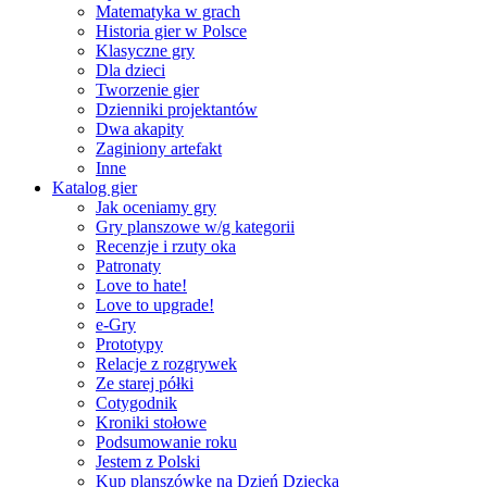
Matematyka w grach
Historia gier w Polsce
Klasyczne gry
Dla dzieci
Tworzenie gier
Dzienniki projektantów
Dwa akapity
Zaginiony artefakt
Inne
Katalog gier
Jak oceniamy gry
Gry planszowe w/g kategorii
Recenzje i rzuty oka
Patronaty
Love to hate!
Love to upgrade!
e-Gry
Prototypy
Relacje z rozgrywek
Ze starej półki
Cotygodnik
Kroniki stołowe
Podsumowanie roku
Jestem z Polski
Kup planszówkę na Dzień Dziecka