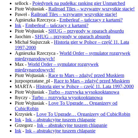
sellock
-
Pojedynek na pudełka: ranking gier Unmatched
Piotr Wojtasiak
-
Railroad Tiles – wzywamy wszystkie stacje!
Paweł
-
Railroad Tiles – wzywamy wszystkie stacje!
Agnieszka Rzeczyca
-
Emberleaf – tańczący z kartami?
Ink
-
Emberleaf – tańczący z kartami?
Piotr Wojtasiak
-
SHUG – przygody w oparach absurdu
Jaochim
-
SHUG – przygody w oparach absurdu
Michał Stajszczak
-
Historia gier w Polsce – część 11. Lata
1997-2000
Agnieszka Rzeczyca
-
World Order – symulator rozgrywek
międzynarodowych!
Max
-
World Order – symulator rozgrywek
międzynarodowych!
Piotr Wojtasiak
-
Race to Mars – zdążyć przed Muskiem
juzposprzatane_pl
-
Race to Mars – zdążyć przed Muskiem
MARTA
-
Historia gier w Polsce – część 11. Lata 1997-2000
Piotr Wojtasiak
-
Turbo – rozrywka wysokooktanowa
lbyczy
-
Turbo – rozrywka wysokooktanowa
Piotr Wojtasiak
-
Love To Upgrade… Organizery od
CubicRobin
Krzysiek
-
Love To Upgrade… Organizery od CubicRobin
Ink
-
Ink – abstrakcyjne tuszem chlapanie
Grzegorz
-
Ink – abstrakcyjne tuszem chlapanie
Ink
-
Ink – abstrakcyjne tuszem chlapanie