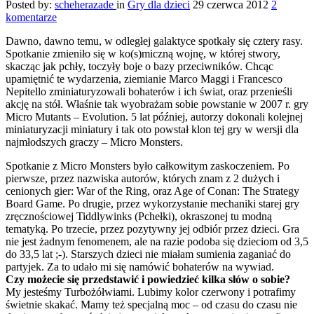
Posted by:
scheherazade
in
Gry dla dzieci
29 czerwca 2012
2
komentarze
Dawno, dawno temu, w odległej galaktyce spotkały się cztery rasy.
Spotkanie zmieniło się w ko(s)miczną wojnę, w której stwory,
skacząc jak pchły, toczyły boje o bazy przeciwników. Chcąc
upamiętnić te wydarzenia, ziemianie Marco Maggi i Francesco
Nepitello zminiaturyzowali bohaterów i ich świat, oraz przenieśli
akcję na stół. Właśnie tak wyobrażam sobie powstanie w 2007 r. gry
Micro Mutants – Evolution. 5 lat później, autorzy dokonali kolejnej
miniaturyzacji miniatury i tak oto powstał klon tej gry w wersji dla
najmłodszych graczy – Micro Monsters.
Spotkanie z Micro Monsters było całkowitym zaskoczeniem. Po
pierwsze, przez nazwiska autorów, których znam z 2 dużych i
cenionych gier: War of the Ring, oraz Age of Conan: The Strategy
Board Game. Po drugie, przez wykorzystanie mechaniki starej gry
zręcznościowej Tiddlywinks (Pchełki), okraszonej tu modną
tematyką. Po trzecie, przez pozytywny jej odbiór przez dzieci. Gra
nie jest żadnym fenomenem, ale na razie podoba się dzieciom od 3,5
do 33,5 lat ;-). Starszych dzieci nie miałam sumienia zaganiać do
partyjek. Za to udało mi się namówić bohaterów na wywiad.
Czy możecie się przedstawić i powiedzieć kilka słów o sobie?
My jesteśmy Turbożółwiami. Lubimy kolor czerwony i potrafimy
świetnie skakać. Mamy też specjalną moc – od czasu do czasu nie