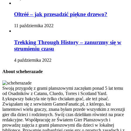
Oltréé – jak przesadzić piękne drzewo?
11 października 2022
Trekking Through History – zanurzmy się w
strumieniu czasu
4 października 2022
About scheherazade
Swoją przygodę z grami planszowymi zaczęłam ponad 5 lat temu
od Osadników z Catanu, Cluedo, Torres i Scotland Yard.
Łyknąwszy bakcyla nie tylko chciałam grać, ale też pisać.
Związałam się z serwisiem GamesFanatic.pl, z którego, ku
lamentowi wielu graczy, znana byłam przede wszystkim z recenzji
gier dla dzieci i rodzinnych. Swój czas dzieliłam również na prace
redakcyjne. Współpracuję ze Światem Gier Planszowych i
prowadzę zajęcia z grami planszowymi dla dzieci w lokalnej
bibliotece. Prywatnie najbardziej cenię gry o prostych zasadach i z