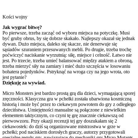
Kości wojny
Jak wygrać bitwę?
Po pierwsze, trzeba zacząć od wyboru miejsca na potyczkę. Musi
być gruby obrus, by się dobrze skakało. Najlepszy okazał się jednak
dywan. Dużo miejsca, daleko się skacze, nie denerwuje się
sąsiadów szuraniem przesuwanych mebli. Po drugie, trzeba trochę
poćwiczyć naciskanie wyrzutnią: siłę, miejsce i celność. Łatwo nie
jest. Po trzecie, trzeba umieć balansować między atakiem a obroną,
trzeba mierzyć siły na zamiary i mieć dużo szczęścia w losowaniu
bohatera pojedynków. Pstryknąć na wroga czy na jego wrota, oto
jest pytanie?
Dziękuję za wywiad.
Micro Monsters jest bardzo prostą grą dla dzieci, wymagającą sporej
zręczności. Klasyczna gra w pchełki została ubarwiona kosmiczną
historią i może być przez to ciekawym powrotem do gry z odległego
dzieciństwa. Umiejętności manualne są połączone z niewielkim
elementem taktycznym, co czyni tę grę znacznie ciekawszą od
pierwowzoru. Przy okazji recenzji tej gry doszukałam się 2
ciekawostek: do dziś są organizowane mistrzostwa w grze w
pchełki; pod naciskiem dorosłych graczy, autorzy przygotowali
specjalne reguły gry, nawiązujące do mechaniki gry Micro Mutants,