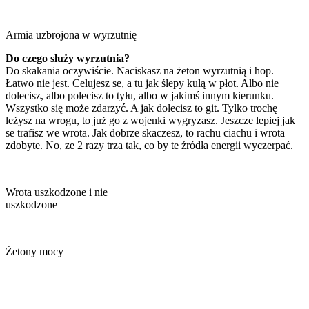
Armia uzbrojona w wyrzutnię
Do czego służy wyrzutnia?
Do skakania oczywiście. Naciskasz na żeton wyrzutnią i hop.
Łatwo nie jest. Celujesz se, a tu jak ślepy kulą w płot. Albo nie
dolecisz, albo polecisz to tyłu, albo w jakimś innym kierunku.
Wszystko się może zdarzyć. A jak dolecisz to git. Tylko trochę
leżysz na wrogu, to już go z wojenki wygryzasz. Jeszcze lepiej jak
se trafisz we wrota. Jak dobrze skaczesz, to rachu ciachu i wrota
zdobyte. No, ze 2 razy trza tak, co by te źródła energii wyczerpać.
Wrota uszkodzone i nie
uszkodzone
Żetony mocy