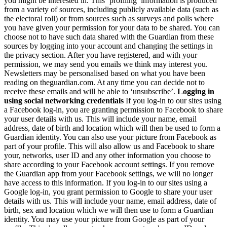
you might be interested in. This ‘profiling’ information is produced
from a variety of sources, including publicly available data (such as
the electoral roll) or from sources such as surveys and polls where
you have given your permission for your data to be shared. You can
choose not to have such data shared with the Guardian from these
sources by logging into your account and changing the settings in
the privacy section. After you have registered, and with your
permission, we may send you emails we think may interest you.
Newsletters may be personalised based on what you have been
reading on theguardian.com. At any time you can decide not to
receive these emails and will be able to ‘unsubscribe’.
Logging in
using social networking credentials
If you log-in to our sites using
a Facebook log-in, you are granting permission to Facebook to share
your user details with us. This will include your name, email
address, date of birth and location which will then be used to form a
Guardian identity. You can also use your picture from Facebook as
part of your profile. This will also allow us and Facebook to share
your, networks, user ID and any other information you choose to
share according to your Facebook account settings. If you remove
the Guardian app from your Facebook settings, we will no longer
have access to this information. If you log-in to our sites using a
Google log-in, you grant permission to Google to share your user
details with us. This will include your name, email address, date of
birth, sex and location which we will then use to form a Guardian
identity. You may use your picture from Google as part of your