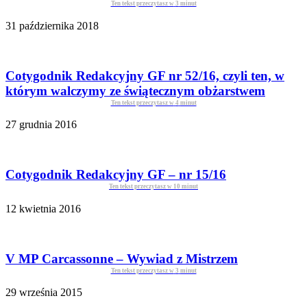
Ten tekst przeczytasz w
3
minut
31 października 2018
Cotygodnik Redakcyjny GF nr 52/16, czyli ten, w
którym walczymy ze świątecznym obżarstwem
Ten tekst przeczytasz w
4
minut
27 grudnia 2016
Cotygodnik Redakcyjny GF – nr 15/16
Ten tekst przeczytasz w
10
minut
12 kwietnia 2016
V MP Carcassonne – Wywiad z Mistrzem
Ten tekst przeczytasz w
3
minut
29 września 2015