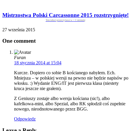
Mistrzostwa Polski Carcassonne 2015 rozstrzygnięte!
Ten tekst przeczytasz w
< 1
minutę
27 września 2015
One comment
Furan
18 stycznia 2014 at 15:04
Kurcze. Dopiero co sobie B kościanego nabyłem. Ech.
Mniejsza – w polskiej wersji na pewno nie będzie napisów po
włosku. :) Wydanie ENG/IT jest pierwsza klasa (niestety
kruca jeszcze nie grałem).
Z Geniuszy zostaje albo wersja kościana (sic!), albo
kafelkowa-mini, albo Spezial, albo RK spłodził coś zupełnie
nowego, nieodnotowanego przez BGG.
Odpowiedz
Leave a Reply