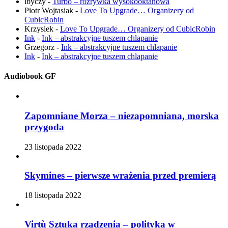
lbyczy
-
Turbo – rozrywka wysokooktanowa
Piotr Wojtasiak
-
Love To Upgrade… Organizery od
CubicRobin
Krzysiek
-
Love To Upgrade… Organizery od CubicRobin
Ink
-
Ink – abstrakcyjne tuszem chlapanie
Grzegorz
-
Ink – abstrakcyjne tuszem chlapanie
Ink
-
Ink – abstrakcyjne tuszem chlapanie
Audiobook GF
Zapomniane Morza – niezapomniana, morska
przygoda
23 listopada 2022
Skymines – pierwsze wrażenia przed premierą
18 listopada 2022
Virtù Sztuka rządzenia – polityka w