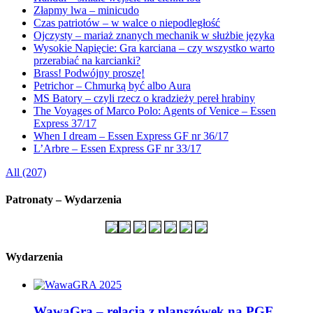
Złapmy lwa – minicudo
Czas patriotów – w walce o niepodległość
Ojczysty – mariaż znanych mechanik w służbie języka
Wysokie Napięcie: Gra karciana – czy wszystko warto
przerabiać na karcianki?
Brass! Podwójny proszę!
Petrichor – Chmurką być albo Aura
MS Batory – czyli rzecz o kradzieży pereł hrabiny
The Voyages of Marco Polo: Agents of Venice – Essen
Express 37/17
When I dream – Essen Express GF nr 36/17
L’Arbre – Essen Express GF nr 33/17
All (207)
Patronaty – Wydarzenia
Wydarzenia
WawaGra – relacja z planszówek na PGE