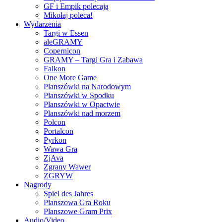
GF i Empik polecają
Mikołaj poleca!
Wydarzenia
Targi w Essen
aleGRAMY
Copernicon
GRAMY – Targi Gra i Zabawa
Falkon
One More Game
Planszówki na Narodowym
Planszówki w Spodku
Planszówki w Opactwie
Planszówki nad morzem
Polcon
Portalcon
Pyrkon
Wawa Gra
ZjAva
Zgrany Wawer
ZGRYW
Nagrody
Spiel des Jahres
Planszowa Gra Roku
Planszowe Gram Prix
Audio/Video