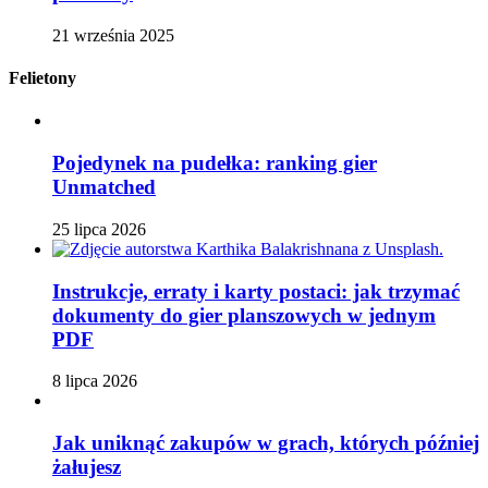
21 września 2025
Felietony
Pojedynek na pudełka: ranking gier
Unmatched
25 lipca 2026
Instrukcje, erraty i karty postaci: jak trzymać
dokumenty do gier planszowych w jednym
PDF
8 lipca 2026
Jak uniknąć zakupów w grach, których później
żałujesz