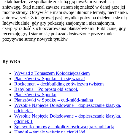
je tak bardzo, że spotkanie ze słabą grą uważam za osobistą
zniewagę. Stąd niemal zawsze staram się znaleźć w danej grze jej
mocne strony. Oczywiście mam swoje ulubione tematy, mechaniki,
autorów, serie. Z tej growej pasji wynika potrzeba dzielenia się nią.
Indywidualnie, gdy gry pokazuję znajomym i nieznajomym,
czerpiąc radość z ich oczarowania planszówkami. Publicznie, gdy
recenzuję gry i staram się pokazać dostrzeżone przeze mnie
pozytywne strony nowych tytułów.
By WRS
Wywiad z Tomaszem Kołodziejczakiem
Planszówki w Spodku – tu się wraca!
Rocketmen – deckbuilding ze świeżym twistem
Babylonia – Po prostu old-school.
Planszówki w Spodku
Planszówki w Spodku – cud-miód-malina
Wysokie Napięcie Doładowane – dopieszczanie klasyka,
odcinek 2
Wysokie Napięcie Doładowane – dopieszczanie klasyka,
odcinek 1
Śpiewnik domowy – okolicznościowa gra z aplikacją
Handuł – śmiałe wejście na cienki lód