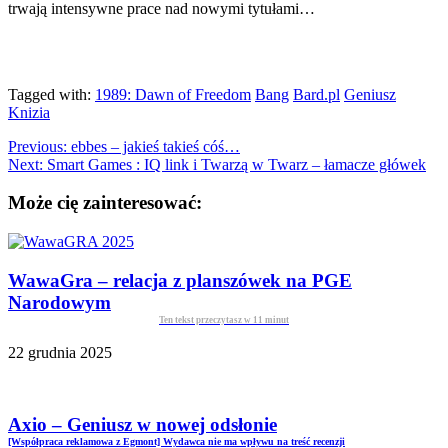
trwają intensywne prace nad nowymi tytułami…
Tagged with:
1989: Dawn of Freedom
Bang
Bard.pl
Geniusz
Knizia
Previous:
ebbes – jakieś takieś cóś…
Next:
Smart Games : IQ link i Twarzą w Twarz – łamacze główek
Może cię zainteresować:
WawaGra – relacja z planszówek na PGE
Narodowym
Ten tekst przeczytasz w
11
minut
22 grudnia 2025
Axio – Geniusz w nowej odsłonie
[Współpraca reklamowa z Egmont] Wydawca nie ma wpływu na treść recenzji