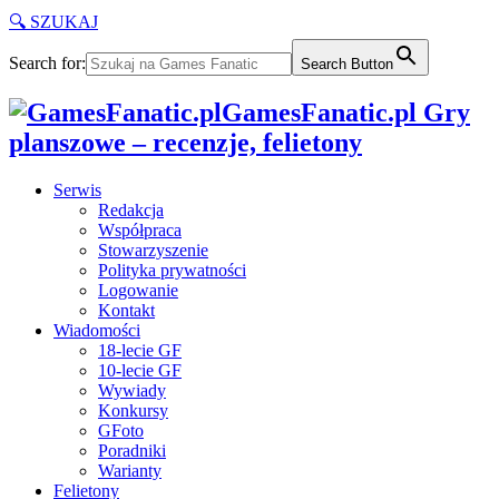
🔍 SZUKAJ
Search for:
Search Button
GamesFanatic.pl Gry
planszowe – recenzje, felietony
Serwis
Redakcja
Współpraca
Stowarzyszenie
Polityka prywatności
Logowanie
Kontakt
Wiadomości
18-lecie GF
10-lecie GF
Wywiady
Konkursy
GFoto
Poradniki
Warianty
Felietony