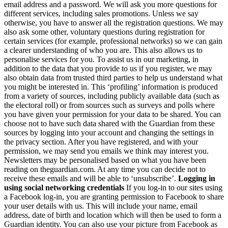
email address and a password. We will ask you more questions for
different services, including sales promotions. Unless we say
otherwise, you have to answer all the registration questions. We may
also ask some other, voluntary questions during registration for
certain services (for example, professional networks) so we can gain
a clearer understanding of who you are. This also allows us to
personalise services for you. To assist us in our marketing, in
addition to the data that you provide to us if you register, we may
also obtain data from trusted third parties to help us understand what
you might be interested in. This ‘profiling’ information is produced
from a variety of sources, including publicly available data (such as
the electoral roll) or from sources such as surveys and polls where
you have given your permission for your data to be shared. You can
choose not to have such data shared with the Guardian from these
sources by logging into your account and changing the settings in
the privacy section. After you have registered, and with your
permission, we may send you emails we think may interest you.
Newsletters may be personalised based on what you have been
reading on theguardian.com. At any time you can decide not to
receive these emails and will be able to ‘unsubscribe’.
Logging in
using social networking credentials
If you log-in to our sites using
a Facebook log-in, you are granting permission to Facebook to share
your user details with us. This will include your name, email
address, date of birth and location which will then be used to form a
Guardian identity. You can also use your picture from Facebook as