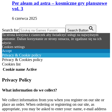
Per aleam ad astra – kosmiczne gry planszowe
vol. 3
6 czerwca 2025
Search for:
Search Button
Ta strona korzysta z ciasteczek aby świadczyć usługi na najwyższym
poziomie. Dalsze korzystanie ze strony oznacza, że zgadzasz się na ich
użycie.
Cookies settings
Accept
Privacy & Cookie policy
Privacy & Cookies policy
Cookies list
Cookie name
Active
Privacy Policy
What information do we collect?
We collect information from you when you register on our site or
place an order. When ordering or registering on our site, as
appropriate, you may be asked to enter your: name, e-mail address