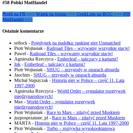
#58 Polski MatHandel
Profil na FB >>>
Wątek na forum >>>
GeekLists na BGG >>>
#59
MatHandel >>>
Ostatnie komentarze
sellock
-
Pojedynek na pudełka: ranking gier Unmatched
Piotr Wojtasiak
-
Railroad Tiles – wzywamy wszystkie stacje!
Paweł
-
Railroad Tiles – wzywamy wszystkie stacje!
Agnieszka Rzeczyca
-
Emberleaf – tańczący z kartami?
Ink
-
Emberleaf – tańczący z kartami?
Piotr Wojtasiak
-
SHUG – przygody w oparach absurdu
Jaochim
-
SHUG – przygody w oparach absurdu
Michał Stajszczak
-
Historia gier w Polsce – część 11. Lata
1997-2000
Agnieszka Rzeczyca
-
World Order – symulator rozgrywek
międzynarodowych!
Max
-
World Order – symulator rozgrywek
międzynarodowych!
Piotr Wojtasiak
-
Race to Mars – zdążyć przed Muskiem
juzposprzatane_pl
-
Race to Mars – zdążyć przed Muskiem
MARTA
-
Historia gier w Polsce – część 11. Lata 1997-2000
Piotr Wojtasiak
-
Turbo – rozrywka wysokooktanowa