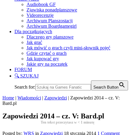
Audiobook GF
Zjawiska ponadplanszowe
Videorecenzje
Archiwum Planszostacji
Archiwum Boardgamegirl
Dla początkujących
Dlaczego gry planszowe
Jak grać
Jak mówić o grach czyli mini-słownik pojęć
Gdzie czytać o grach
Jak kupować gry
Jakie gry na początek
FORUM
🔍 SZUKAJ
Search for:
Search Button
Home
|
Wiadomości
|
Zapowiedzi
|
Zapowiedzi 2014 – cz. V:
Bard.pl
Zapowiedzi 2014 – cz. V: Bard.pl
Ten tekst przeczytasz w
< 1
minutę
Posted by:
WRS
in
Zapowiedzi
18 stycznia 2014
1 Comment