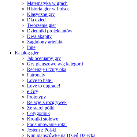
Matematyka w grach
Historia gier w Polsce
Klasyczne gry
Dla dzieci
Tworzenie gier
Dzienniki projektantów
Dwa akapity
Zaginiony artefakt
Inne
Katalog gier
Jak oceniamy gry
Gry planszowe w/g kategorii
Recenzje i rzuty oka
Patronaty
Love to hate!
Love to upgrade!
e-Gry
Prototypy
Relacje z rozgrywek
Ze starej półki
Cotygodnik
Kroniki stołowe
Podsumowanie roku
Jestem z Polski
Kup planszówkę na Dzień Dziecka