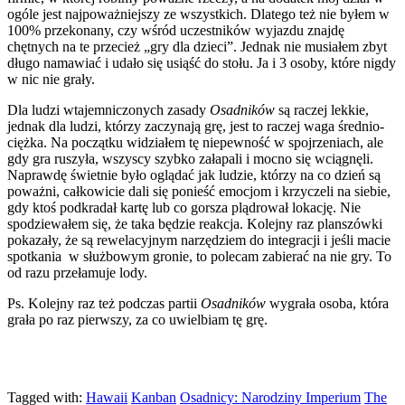
ogóle jest najpoważniejszy ze wszystkich. Dlatego też nie byłem w
100% przekonany, czy wśród uczestników wyjazdu znajdę
chętnych na te przecież „gry dla dzieci”. Jednak nie musiałem zbyt
długo namawiać i udało się usiąść do stołu. Ja i 3 osoby, które nigdy
w nic nie grały.
Dla ludzi wtajemniczonych zasady
Osadników
są raczej lekkie,
jednak dla ludzi, którzy zaczynają grę, jest to raczej waga średnio-
ciężka. Na początku widziałem tę niepewność w spojrzeniach, ale
gdy gra ruszyła, wszyscy szybko załapali i mocno się wciągnęli.
Naprawdę świetnie było oglądać jak ludzie, którzy na co dzień są
poważni, całkowicie dali się ponieść emocjom i krzyczeli na siebie,
gdy ktoś podkradał kartę lub co gorsza plądrował lokację. Nie
spodziewałem się, że taka będzie reakcja. Kolejny raz planszówki
pokazały, że są rewelacyjnym narzędziem do integracji i jeśli macie
spotkania w służbowym gronie, to polecam zabierać na nie gry. To
od razu przełamuje lody.
Ps. Kolejny raz też podczas partii
Osadników
wygrała osoba, która
grała po raz pierwszy, za co uwielbiam tę grę.
Tagged with:
Hawaii
Kanban
Osadnicy: Narodziny Imperium
The