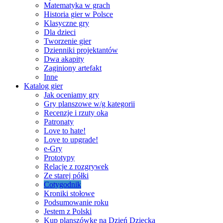
Matematyka w grach
Historia gier w Polsce
Klasyczne gry
Dla dzieci
Tworzenie gier
Dzienniki projektantów
Dwa akapity
Zaginiony artefakt
Inne
Katalog gier
Jak oceniamy gry
Gry planszowe w/g kategorii
Recenzje i rzuty oka
Patronaty
Love to hate!
Love to upgrade!
e-Gry
Prototypy
Relacje z rozgrywek
Ze starej półki
Cotygodnik
Kroniki stołowe
Podsumowanie roku
Jestem z Polski
Kup planszówkę na Dzień Dziecka