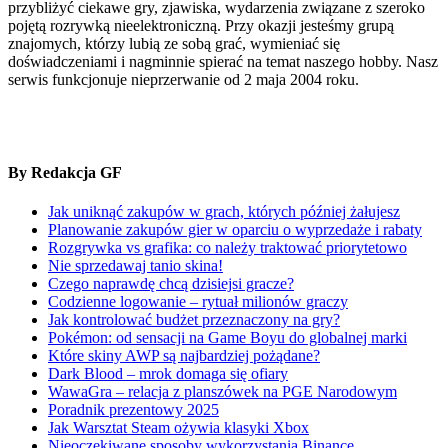
przybliżyć ciekawe gry, zjawiska, wydarzenia związane z szeroko
pojętą rozrywką nieelektroniczną. Przy okazji jesteśmy grupą
znajomych, którzy lubią ze sobą grać, wymieniać się
doświadczeniami i nagminnie spierać na temat naszego hobby. Nasz
serwis funkcjonuje nieprzerwanie od 2 maja 2004 roku.
By Redakcja GF
Jak uniknąć zakupów w grach, których później żałujesz
Planowanie zakupów gier w oparciu o wyprzedaże i rabaty
Rozgrywka vs grafika: co należy traktować priorytetowo
Nie sprzedawaj tanio skina!
Czego naprawdę chcą dzisiejsi gracze?
Codzienne logowanie – rytuał milionów graczy
Jak kontrolować budżet przeznaczony na gry?
Pokémon: od sensacji na Game Boyu do globalnej marki
Które skiny AWP są najbardziej pożądane?
Dark Blood – mrok domaga się ofiary
WawaGra – relacja z planszówek na PGE Narodowym
Poradnik prezentowy 2025
Jak Warsztat Steam ożywia klasyki Xbox
Nieoczekiwane sposoby wykorzystania Binance