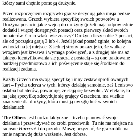
którzy sami chętnie pomogą drużynie.
Przed rozpoczęciem rozgrywki gracze decydują jaka misja będzie
realizowana, Grzech wybiera specyfikę swoich potworów a
Drużyna postacie jakie wejdą do drużyny (jeżeli mają odpowiednie
dodatki i więcej dostępnych postaci) oraz pierwszy skład swoich
bohaterów. Co to właściwie znaczy? Drużyna liczy sobie 7 postaci,
ale od początku grają 3 lub 4. Jeżeli jakaś postać zginie, to kolejna
wchodzi na jej miejsce. Z jednej strony pokazuje to, że walka z
wrogiem jest krwawa i wymaga poświęceń, a z drugiej nie ma aż
takiego identyfikowania się gracza z postacią – są one traktowane
bardziej przedmiotowo a ich poświęcenie staje się środkiem do
realizacji zadania.
Każdy Grzech ma swoją specyfikę i inny zestaw sprofilowanych
kart – Pycha uderza w tych, którzy działają samotnie, zaś Lenistwo
osłabia bohaterów, powoduje, że stają się bezwolni. W efekcie, to
na jaką specyfikę zdecyduje się grający Grzechem, ma wielkie
znaczenie dla drużyny, która musi ją uwzględnić w swoich
działaniach.
The Others
jest bardzo taktyczne – trzeba planować swoje
działania i przewidywać co zrobi przeciwnik. Tu nie ma miejsca na
radosne
Hurrrra!
i do przodu. Muszę przyznać, że gra zrobiła na
mnie naprawdę duże wrażenie. Jest dobrze.