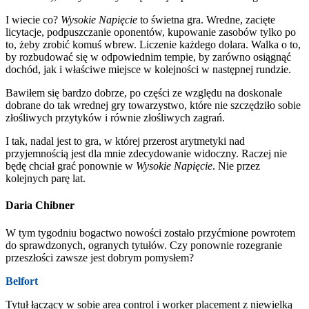
I wiecie co?
Wysokie Napięcie
to świetna gra. Wredne, zacięte
licytacje, podpuszczanie oponentów, kupowanie zasobów tylko po
to, żeby zrobić komuś wbrew. Liczenie każdego dolara. Walka o to,
by rozbudować się w odpowiednim tempie, by zarówno osiągnąć
dochód, jak i właściwe miejsce w kolejności w następnej rundzie.
Bawiłem się bardzo dobrze, po części ze względu na doskonale
dobrane do tak wrednej gry towarzystwo, które nie szczędziło sobie
złośliwych przytyków i równie złośliwych zagrań.
I tak, nadal jest to gra, w której przerost arytmetyki nad
przyjemnością jest dla mnie zdecydowanie widoczny. Raczej nie
będę chciał grać ponownie w
Wysokie Napięcie
. Nie przez
kolejnych parę lat.
Daria Chibner
W tym tygodniu bogactwo nowości zostało przyćmione powrotem
do sprawdzonych, ogranych tytułów. Czy ponownie rozegranie
przeszłości zawsze jest dobrym pomysłem?
Belfort
Tytuł łączący w sobie area control i worker placement z niewielką