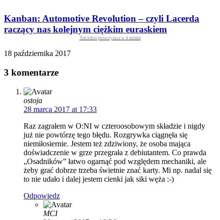
Kanban: Automotive Revolution – czyli Lacerda
raczący nas kolejnym ciężkim euraskiem
Ten tekst przeczytasz w
4
minut
18 października 2017
3 komentarze
ostoja
28 marca 2017 at 17:33
Raz zagrałem w O:NI w czteroosobowym składzie i nigdy
już nie powtórzę tego błędu. Rozgrywka ciągnęła się
niemiłosiernie. Jestem też zdziwiony, że osoba mająca
doświadczenie w grze przegrała z debiutantem. Co prawda
„Osadników” łatwo ogarnąć pod względem mechaniki, ale
żeby grać dobrze trzeba świetnie znać karty. Mi np. nadal się
to nie udało i dalej jestem cienki jak siki węża :-)
Odpowiedz
MCI