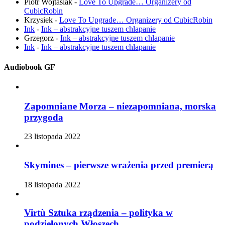
Piotr Wojtasiak
-
Love To Upgrade… Organizery od
CubicRobin
Krzysiek
-
Love To Upgrade… Organizery od CubicRobin
Ink
-
Ink – abstrakcyjne tuszem chlapanie
Grzegorz
-
Ink – abstrakcyjne tuszem chlapanie
Ink
-
Ink – abstrakcyjne tuszem chlapanie
Audiobook GF
Zapomniane Morza – niezapomniana, morska
przygoda
23 listopada 2022
Skymines – pierwsze wrażenia przed premierą
18 listopada 2022
Virtù Sztuka rządzenia – polityka w
podzielonych Włoszech