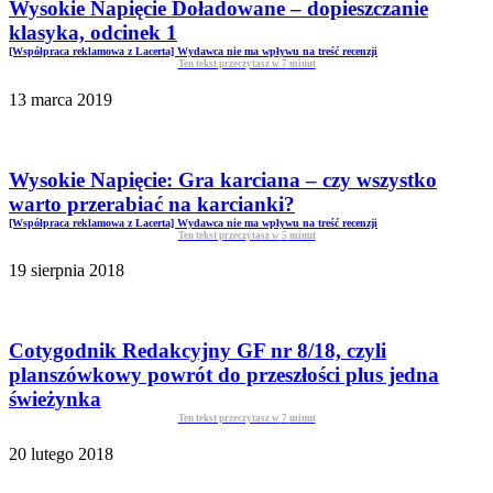
Wysokie Napięcie Doładowane – dopieszczanie
klasyka, odcinek 1
[Współpraca reklamowa z Lacerta] Wydawca nie ma wpływu na treść recenzji
Ten tekst przeczytasz w
7
minut
13 marca 2019
Wysokie Napięcie: Gra karciana – czy wszystko
warto przerabiać na karcianki?
[Współpraca reklamowa z Lacerta] Wydawca nie ma wpływu na treść recenzji
Ten tekst przeczytasz w
5
minut
19 sierpnia 2018
Cotygodnik Redakcyjny GF nr 8/18, czyli
planszówkowy powrót do przeszłości plus jedna
świeżynka
Ten tekst przeczytasz w
7
minut
20 lutego 2018