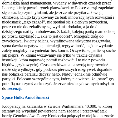
domieszką hand management, wydany w dawnych czasach przez
Lacertę, kiedy powoli rynek planszówek w Polsce zaczął zapełniać
się coraz lepszymi tytułami, ale jeszcze nie przytłaczał swoją
obfitością. Długo krytykowany za brak innowacyjnych rozwiązań i
niedostatek „tego czegoś”, nie spotkał się z ciepłym przyjęciem,
przez co nie doczekaliśmy się wydania dodatku, a ja do dnia
dzisiejszego nad tym ubolewam. Z każdą kolejną partią mam ochotę
po prostu krzyknąć : „Jakie to jest dobre!”. Mnogość dróg do
zwycięstwa, świetny balans, wyrafinowana taktyczna rozgrywka,
spora dawka negatywnej interakcji, regrywalność, piękne wydanie –
zalety mogłabym wymieniać bez końca. Oczywiście, partie są suche
jak pieprz. W klimat wczuwamy się tylko w trakcie czytania
instrukcji, która naprawdę potrafi rozbawić. I to nie z powodu
błędów językowych:). Czas oczekiwania na swoją turę również
może się wydłużyć, gdy podczas pierwszych rozgrywek dopadnie
nas bolączka paraliżu decyzyjnego. Nigdy jednak nie odmówię
partyjki. Polecam szczególnie tym, którzy nie wierzą, że „stare” gry
potrafią nas czymś zaskoczyć. Jeszcze niezdecydowanych odsyłam
do
recenzji.
Space Hulk: Anioł Śmierci
Kooperacyjna karcianka w świecie Warhammera 40.000, w której
staramy się wypełnić powierzone nam zadanie i przetrwać atak
hordy Genokradów. Corey Konieczka połączył w niej konieczność