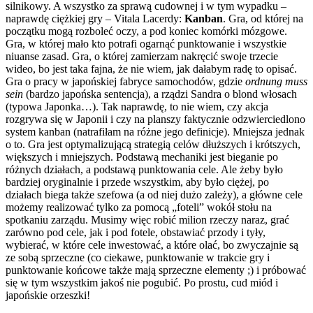
silnikowy. A wszystko za sprawą cudownej i w tym wypadku –
naprawdę ciężkiej gry – Vitala Lacerdy:
Kanban
. Gra, od której na
początku mogą rozboleć oczy, a pod koniec komórki mózgowe.
Gra, w której mało kto potrafi ogarnąć punktowanie i wszystkie
niuanse zasad. Gra, o której zamierzam nakręcić swoje trzecie
wideo, bo jest taka fajna, że nie wiem, jak dałabym radę to opisać.
Gra o pracy w japońskiej fabryce samochodów, gdzie
ordnung muss
sein
(bardzo japońska sentencja), a rządzi Sandra o blond włosach
(typowa Japonka…). Tak naprawdę, to nie wiem, czy akcja
rozgrywa się w Japonii i czy na planszy faktycznie odzwierciedlono
system kanban (natrafiłam na różne jego definicje). Mniejsza jednak
o to. Gra jest optymalizującą strategią celów dłuższych i krótszych,
większych i mniejszych. Podstawą mechaniki jest bieganie po
różnych działach, a podstawą punktowania cele. Ale żeby było
bardziej oryginalnie i przede wszystkim, aby było ciężej, po
działach biega także szefowa (a od niej dużo zależy), a główne cele
możemy realizować tylko za pomocą „foteli” wokół stołu na
spotkaniu zarządu. Musimy więc robić milion rzeczy naraz, grać
zarówno pod cele, jak i pod fotele, obstawiać przody i tyły,
wybierać, w które cele inwestować, a które olać, bo zwyczajnie są
ze sobą sprzeczne (co ciekawe, punktowanie w trakcie gry i
punktowanie końcowe także mają sprzeczne elementy ;) i próbować
się w tym wszystkim jakoś nie pogubić. Po prostu, cud miód i
japońskie orzeszki!