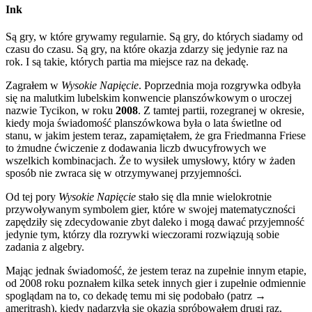
Ink
Są gry, w które grywamy regularnie. Są gry, do których siadamy od
czasu do czasu. Są gry, na które okazja zdarzy się jedynie raz na
rok. I są takie, których partia ma miejsce raz na dekadę.
Zagrałem w
Wysokie Napięcie
. Poprzednia moja rozgrywka odbyła
się na malutkim lubelskim konwencie planszówkowym o uroczej
nazwie Tycikon, w roku
2008
. Z tamtej partii, rozegranej w okresie,
kiedy moja świadomość planszówkowa była o lata świetlne od
stanu, w jakim jestem teraz, zapamiętałem, że gra Friedmanna Friese
to żmudne ćwiczenie z dodawania liczb dwucyfrowych we
wszelkich kombinacjach. Że to wysiłek umysłowy, który w żaden
sposób nie zwraca się w otrzymywanej przyjemności.
Od tej pory
Wysokie Napięcie
stało się dla mnie wielokrotnie
przywoływanym symbolem gier, które w swojej matematyczności
zapędziły się zdecydowanie zbyt daleko i mogą dawać przyjemność
jedynie tym, którzy dla rozrywki wieczorami rozwiązują sobie
zadania z algebry.
Mając jednak świadomość, że jestem teraz na zupełnie innym etapie,
od 2008 roku poznałem kilka setek innych gier i zupełnie odmiennie
spoglądam na to, co dekadę temu mi się podobało (patrz →
ameritrash), kiedy nadarzyła się okazja spróbowałem drugi raz.