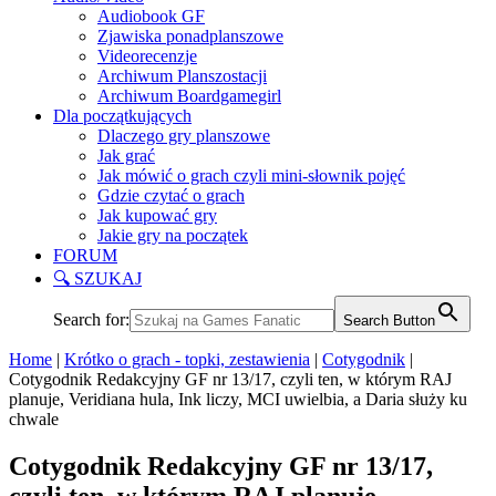
Audiobook GF
Zjawiska ponadplanszowe
Videorecenzje
Archiwum Planszostacji
Archiwum Boardgamegirl
Dla początkujących
Dlaczego gry planszowe
Jak grać
Jak mówić o grach czyli mini-słownik pojęć
Gdzie czytać o grach
Jak kupować gry
Jakie gry na początek
FORUM
🔍 SZUKAJ
Search for:
Search Button
Home
|
Krótko o grach - topki, zestawienia
|
Cotygodnik
|
Cotygodnik Redakcyjny GF nr 13/17, czyli ten, w którym RAJ
planuje, Veridiana hula, Ink liczy, MCI uwielbia, a Daria służy ku
chwale
Cotygodnik Redakcyjny GF nr 13/17,
czyli ten, w którym RAJ planuje,