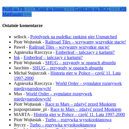
Profil na FB >>>
Wątek na forum >>>
GeekLists na BGG >>>
#59
MatHandel >>>
Ostatnie komentarze
sellock
-
Pojedynek na pudełka: ranking gier Unmatched
Piotr Wojtasiak
-
Railroad Tiles – wzywamy wszystkie stacje!
Paweł
-
Railroad Tiles – wzywamy wszystkie stacje!
Agnieszka Rzeczyca
-
Emberleaf – tańczący z kartami?
Ink
-
Emberleaf – tańczący z kartami?
Piotr Wojtasiak
-
SHUG – przygody w oparach absurdu
Jaochim
-
SHUG – przygody w oparach absurdu
Michał Stajszczak
-
Historia gier w Polsce – część 11. Lata
1997-2000
Agnieszka Rzeczyca
-
World Order – symulator rozgrywek
międzynarodowych!
Max
-
World Order – symulator rozgrywek
międzynarodowych!
Piotr Wojtasiak
-
Race to Mars – zdążyć przed Muskiem
juzposprzatane_pl
-
Race to Mars – zdążyć przed Muskiem
MARTA
-
Historia gier w Polsce – część 11. Lata 1997-2000
Piotr Wojtasiak
-
Turbo – rozrywka wysokooktanowa
lbyczy
-
Turbo – rozrywka wysokooktanowa