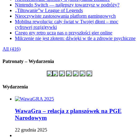
Nintendo Switch — najlepszy towarzysz w podróży?
„Tiltowanie”w League of Legends
Nieoczywiste zastosowania platform gamingowych
Mobilna rewolucja: cały świat w Twojej dłoni – moc
cyfrowej roz(g)rywki
Czego gry retro uczą nas o przyszłości gier online
Milczenie nie jest złotem: dźwięki w tle a zdrowie psychiczne
All (416)
Patronaty – Wydarzenia
Wydarzenia
WawaGra – relacja z planszówek na PGE
Narodowym
22 grudnia 2025