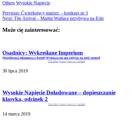
Others
Wysokie Napięcie
Previous:
Ćwierkający marzec – konkurs nr 3
Next:
The Arrival – Martin Wallace przybywa na Erin
Może cię zainteresować:
Osadnicy: Wykreślane Imperium
[Współpraca reklamowa z Portal] Wydawca nie ma wpływu na treść recenzji
Ten tekst przeczytasz w
4
minut
30 lipca 2019
Wysokie Napięcie Doładowane – dopieszczanie
klasyka, odcinek 2
Ten tekst przeczytasz w
5
minut
14 marca 2019