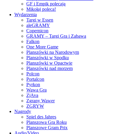
GF i Empik polecają
Mikołaj poleca!
Wydarzenia
Targi w Essen
aleGRAMY
Copernicon
GRAMY – Targi Gra i Zabawa
Falkon
One More Game
Planszówki na Narodowym
Planszówki w Spodku
Planszówki w Opactwie
Planszówki nad morzem
Polcon
Portalcon
Pyrkon
Wawa Gra
ZjAva
Zgrany Wawer
ZGRYW
Nagrody
Spiel des Jahres
Planszowa Gra Roku
Planszowe Gram Prix
Audio/Video