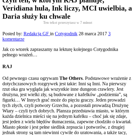
Veridiana hula, Ink liczy, MCI uwielbia, a
Daria służy ku chwale
Ten tekst przeczytasz w
7
minut
Posted by:
Redakcja GF
in
Cotygodnik
28 marca 2017
3
komentarze
Jak co wtorek zapraszamy na lekturę kolejnego Cotygodnika
pełnego wrażeń…
RAJ
Od pewnego czasu ogrywam
The Others
. Podstawowe wrażenie z
dotychczasowych rozgrywek jest takie: Inni są Inni. Na pierwszy
rzut oka gra wygląda jak wszystkie inne dungeon crawlery. Jest
drużyna, jest wielki zły, są budowane z kafelków „podziemia”, są
figurki… W Innych grać może do pięciu graczy. Jeden prowadzi
tych złych, czyli potwory Grzechu, a pozostali prowadzą Drużynę
Wiary – czyli tych dobrych. Plansza przedstawia miasto, w którym
każda dzielnica mieści się na jednym kafelku – choć jak się zdaje,
jest jeden z wielu błędów tłumaczenia, zapewne chodziło o kwartał.
Miasto płonie i jest pełne siedlisk zepsucia i potworów, z drugiej
jednak strony są tam niewinni cywile do uratowania, a także tacy,