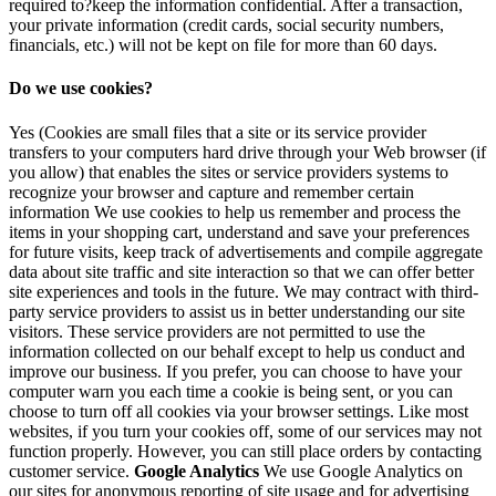
required to?keep the information confidential. After a transaction,
your private information (credit cards, social security numbers,
financials, etc.) will not be kept on file for more than 60 days.
Do we use cookies?
Yes (Cookies are small files that a site or its service provider
transfers to your computers hard drive through your Web browser (if
you allow) that enables the sites or service providers systems to
recognize your browser and capture and remember certain
information We use cookies to help us remember and process the
items in your shopping cart, understand and save your preferences
for future visits, keep track of advertisements and compile aggregate
data about site traffic and site interaction so that we can offer better
site experiences and tools in the future. We may contract with third-
party service providers to assist us in better understanding our site
visitors. These service providers are not permitted to use the
information collected on our behalf except to help us conduct and
improve our business. If you prefer, you can choose to have your
computer warn you each time a cookie is being sent, or you can
choose to turn off all cookies via your browser settings. Like most
websites, if you turn your cookies off, some of our services may not
function properly. However, you can still place orders by contacting
customer service.
Google Analytics
We use Google Analytics on
our sites for anonymous reporting of site usage and for advertising