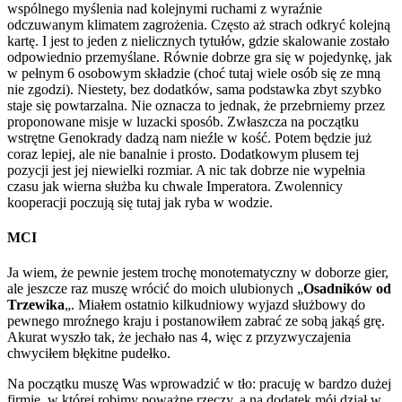
wspólnego myślenia nad kolejnymi ruchami z wyraźnie
odczuwanym klimatem zagrożenia. Często aż strach odkryć kolejną
kartę. I jest to jeden z nielicznych tytułów, gdzie skalowanie zostało
odpowiednio przemyślane. Równie dobrze gra się w pojedynkę, jak
w pełnym 6 osobowym składzie (choć tutaj wiele osób się ze mną
nie zgodzi). Niestety, bez dodatków, sama podstawka zbyt szybko
staje się powtarzalna. Nie oznacza to jednak, że przebrniemy przez
proponowane misje w luzacki sposób. Zwłaszcza na początku
wstrętne Genokrady dadzą nam nieźle w kość. Potem będzie już
coraz lepiej, ale nie banalnie i prosto. Dodatkowym plusem tej
pozycji jest jej niewielki rozmiar. A nic tak dobrze nie wypełnia
czasu jak wierna służba ku chwale Imperatora. Zwolennicy
kooperacji poczują się tutaj jak ryba w wodzie.
MCI
Ja wiem, że pewnie jestem trochę monotematyczny w doborze gier,
ale jeszcze raz muszę wrócić do moich ulubionych „
Osadników od
Trzewika
„. Miałem ostatnio kilkudniowy wyjazd służbowy do
pewnego mroźnego kraju i postanowiłem zabrać ze sobą jakąś grę.
Akurat wyszło tak, że jechało nas 4, więc z przyzwyczajenia
chwyciłem błękitne pudełko.
Na początku muszę Was wprowadzić w tło: pracuję w bardzo dużej
firmie, w której robimy poważne rzeczy, a na dodatek mój dział w