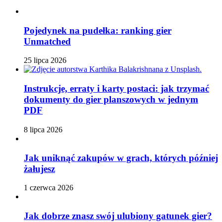
Pojedynek na pudełka: ranking gier
Unmatched
25 lipca 2026
Instrukcje, erraty i karty postaci: jak trzymać
dokumenty do gier planszowych w jednym
PDF
8 lipca 2026
Jak uniknąć zakupów w grach, których później
żałujesz
1 czerwca 2026
Jak dobrze znasz swój ulubiony gatunek gier?