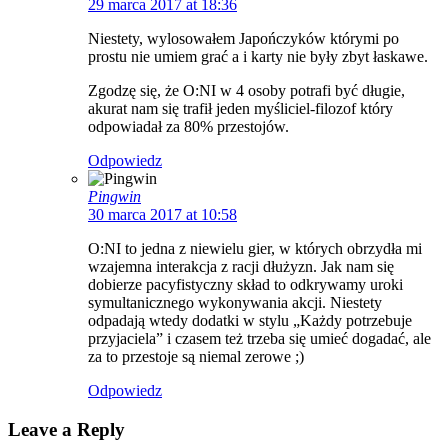
29 marca 2017 at 18:36
Niestety, wylosowałem Japończyków którymi po
prostu nie umiem grać a i karty nie były zbyt łaskawe.
Zgodzę się, że O:NI w 4 osoby potrafi być długie,
akurat nam się trafił jeden myśliciel-filozof który
odpowiadał za 80% przestojów.
Odpowiedz
Pingwin
30 marca 2017 at 10:58
O:NI to jedna z niewielu gier, w których obrzydła mi
wzajemna interakcja z racji dłużyzn. Jak nam się
dobierze pacyfistyczny skład to odkrywamy uroki
symultanicznego wykonywania akcji. Niestety
odpadają wtedy dodatki w stylu „Każdy potrzebuje
przyjaciela” i czasem też trzeba się umieć dogadać, ale
za to przestoje są niemal zerowe ;)
Odpowiedz
Leave a Reply