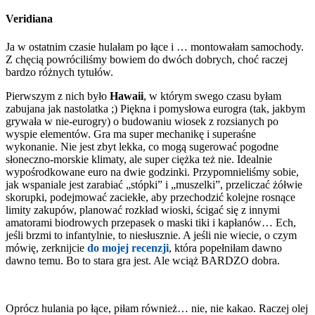
Veridiana
Ja w ostatnim czasie hulałam po łące i … montowałam samochody.
Z chęcią powróciliśmy bowiem do dwóch dobrych, choć raczej
bardzo różnych tytułów.
Pierwszym z nich było
Hawaii
, w którym swego czasu byłam
zabujana jak nastolatka ;) Piękna i pomysłowa eurogra (tak, jakbym
grywała w nie-eurogry) o budowaniu wiosek z rozsianych po
wyspie elementów. Gra ma super mechanikę i superaśne
wykonanie. Nie jest zbyt lekka, co mogą sugerować pogodne
słoneczno-morskie klimaty, ale super ciężka też nie. Idealnie
wypośrodkowane euro na dwie godzinki. Przypomnieliśmy sobie,
jak wspaniale jest zarabiać „stópki” i „muszelki”, przeliczać żółwie
skorupki, podejmować zaciekłe, aby przechodzić kolejne rosnące
limity zakupów, planować rozkład wioski, ścigać się z innymi
amatorami biodrowych przepasek o maski tiki i kapłanów… Ech,
jeśli brzmi to infantylnie, to niesłusznie. A jeśli nie wiecie, o czym
mówię, zerknijcie
do mojej recenzji
, która popełniłam dawno
dawno temu. Bo to stara gra jest. Ale wciąż BARDZO dobra.
Oprócz hulania po łące, piłam również… nie, nie kakao. Raczej olej