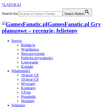
🔍 SZUKAJ
Search for:
Search Button
GamesFanatic.pl Gry
planszowe – recenzje, felietony
Serwis
Redakcja
Współpraca
Stowarzyszenie
Polityka prywatności
Logowanie
Kontakt
Wiadomości
18-lecie GF
10-lecie GF
Wywiady
Konkursy
GFoto
Poradniki
Warianty
Felietony