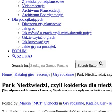
Zjawiska ponadplanszowe
Videorecenzje
Archiwum Planszostacji
Archiwum Boardgamegirl
Dla początkujących
Dlaczego gry planszowe
Jak grać
Jak mówić o grach czyli mini-słownik pojęć
Gdzie czytać o grach
Jak kupować gry
Jakie gry na początek
FORUM
🔍 SZUKAJ
Search for:
Search Button
Home
|
Katalog gier - recenzje
|
Gry rodzinne
|
Park Niedźwiedzi, czy
Park Niedźwiedzi, czyli kołderka dla nied
[Współpraca reklamowa z Lacerta] Wydawca nie ma wpływu na treść recenzj
Posted by:
Marcin "MCI" Cichocki
in
Gry rodzinne
,
Katalog gier - r
Z racji pisania recenzji dla
GamesFanatic
dość często przeglądam z