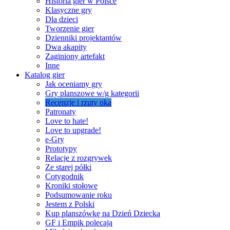
Historia gier w Polsce
Klasyczne gry
Dla dzieci
Tworzenie gier
Dzienniki projektantów
Dwa akapity
Zaginiony artefakt
Inne
Katalog gier
Jak oceniamy gry
Gry planszowe w/g kategorii
Recenzje i rzuty oka
Patronaty
Love to hate!
Love to upgrade!
e-Gry
Prototypy
Relacje z rozgrywek
Ze starej półki
Cotygodnik
Kroniki stołowe
Podsumowanie roku
Jestem z Polski
Kup planszówkę na Dzień Dziecka
GF i Empik polecają