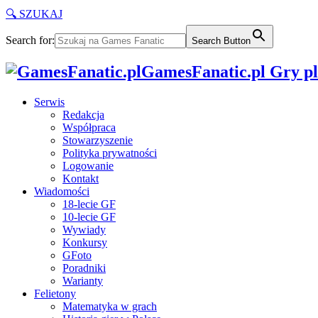
🔍 SZUKAJ
Search for:
Search Button
GamesFanatic.pl Gry pla
Serwis
Redakcja
Współpraca
Stowarzyszenie
Polityka prywatności
Logowanie
Kontakt
Wiadomości
18-lecie GF
10-lecie GF
Wywiady
Konkursy
GFoto
Poradniki
Warianty
Felietony
Matematyka w grach