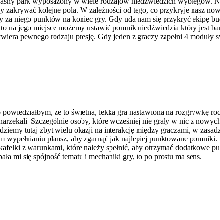
własny park wyposażony w wiele rodzajów niedźwiedzich wybiegów. N
by zakrywać kolejne pola. W zależności od tego, co przykryje nasz no
my za niego punktów na koniec gry. Gdy uda nam się przykryć ekipę b
to na jego miejsce możemy ustawić pomnik niedźwiedzia który jest bar
wiera pewnego rodzaju presję. Gdy jeden z graczy zapełni 4 moduły sw
o powiedziałbym, że to świetna, lekka gra nastawiona na rozgrywkę ro
e narzekali. Szczególnie osoby, które wcześniej nie grały w nic z nowy
dziemy tutaj zbyt wielu okazji na interakcję między graczami, w zasad
wnym wypełnianiu plansz, aby zgarnąć jak najlepiej punktowane pomni
elki z warunkami, które należy spełnić, aby otrzymać dodatkowe punk
ła mi się spójność tematu i mechaniki gry, to po prostu ma sens.