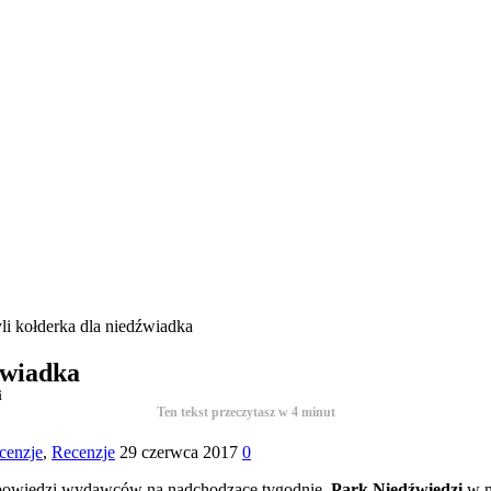
li kołderka dla niedźwiadka
źwiadka
i
Ten tekst przeczytasz w
4
minut
ecenzje
,
Recenzje
29 czerwca 2017
0
apowiedzi wydawców na nadchodzące tygodnie.
Park Niedźwiedzi
w m