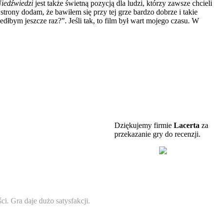
Niedźwiedzi
jest także świetną pozycją dla ludzi, którzy zawsze chcieli
trony dodam, że bawiłem się przy tej grze bardzo dobrze i takie
łbym jeszcze raz?”. Jeśli tak, to film był wart mojego czasu. W
Dziękujemy firmie
Lacerta
za
przekazanie gry do recenzji.
. Gra daje dużo satysfakcji.