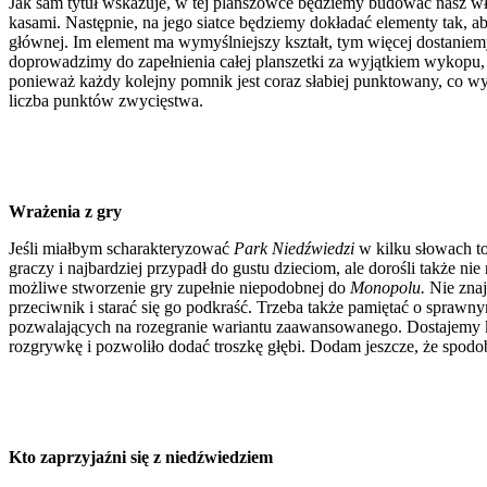
Jak sam tytuł wskazuje, w tej planszówce będziemy budować nasz 
kasami. Następnie, na jego siatce będziemy dokładać elementy tak, a
głównej. Im element ma wymyślniejszy kształt, tym więcej dostanie
doprowadzimy do zapełnienia całej planszetki za wyjątkiem wykopu, 
ponieważ każdy kolejny pomnik jest coraz słabiej punktowany, co wy
liczba punktów zwycięstwa.
Wrażenia z gry
Jeśli miałbym scharakteryzować
Park Niedźwiedzi
w kilku słowach t
graczy i najbardziej przypadł do gustu dzieciom, ale dorośli także ni
możliwe stworzenie gry zupełnie niepodobnej do
Monopolu.
Nie znaj
przeciwnik i starać się go podkraść. Trzeba także pamiętać o spra
pozwalających na rozegranie wariantu zaawansowanego. Dostajemy kaf
rozgrywkę i pozwoliło dodać troszkę głębi. Dodam jeszcze, że spodoba
Kto zaprzyjaźni się z niedźwiedziem