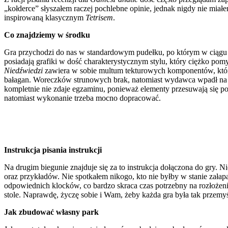
„kołderce” słyszałem raczej pochlebne opinie, jednak nigdy nie mia
inspirowaną klasycznym
Tetrisem
.
Co znajdziemy w środku
Gra przychodzi do nas w standardowym pudełku, po którym w ciąg
posiadają grafiki w dość charakterystycznym stylu, który ciężko pom
Niedźwiedzi
zawiera w sobie multum tekturowych komponentów, które
bałagan. Woreczków strunowych brak, natomiast wydawca wpadł na p
kompletnie nie zdaje egzaminu, ponieważ elementy przesuwają się po
natomiast wykonanie trzeba mocno dopracować.
Instrukcja pisania instrukcji
Na drugim biegunie znajduje się za to instrukcja dołączona do gry. N
oraz przykładów. Nie spotkałem nikogo, kto nie byłby w stanie załapa
odpowiednich klocków, co bardzo skraca czas potrzebny na rozłożenie
stole. Naprawdę, życzę sobie i Wam, żeby każda gra była tak przemyśl
Jak zbudować własny park