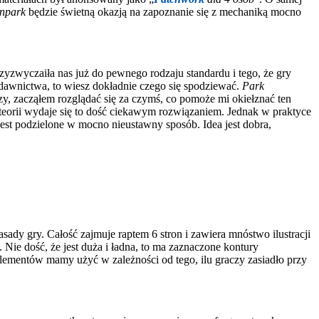
enpark
będzie świetną okazją na zapoznanie się z mechaniką mocno
zyzwyczaiła nas już do pewnego rodzaju standardu i tego, że gry
ydawnictwa, to wiesz dokładnie czego się spodziewać.
Park
y, zacząłem rozglądać się za czymś, co pomoże mi okiełznać ten
eorii wydaje się to dość ciekawym rozwiązaniem. Jednak w praktyce
est podzielone w mocno nieustawny sposób. Idea jest dobra,
sady gry. Całość zajmuje raptem 6 stron i zawiera mnóstwo ilustracji
 Nie dość, że jest duża i ładna, to ma zaznaczone kontury
 elementów mamy użyć w zależności od tego, ilu graczy zasiadło przy