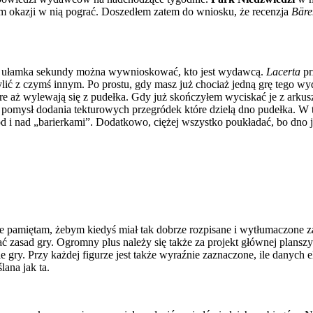
łem okazji w nią pograć. Doszedłem zatem do wniosku, że recenzja
B
ä
r
u ułamka sekundy można wywnioskować, kto jest wydawcą.
Lacerta
pr
ylić z czymś innym. Po prostu, gdy masz już chociaż jedną grę tego w
 aż wylewają się z pudełka. Gdy już skończyłem wyciskać je z arkusz
omysł dodania tekturowych przegródek które dzielą dno pudełka. W t
d i nad „barierkami”. Dodatkowo, ciężej wszystko poukładać, bo dno j
ie pamiętam, żebym kiedyś miał tak dobrze rozpisane i wytłumaczone za
ć zasad gry. Ogromny plus należy się także za projekt głównej planszy.
 gry. Przy każdej figurze jest także wyraźnie zaznaczone, ile danych
ana jak ta.