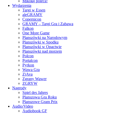
Mikołaj poleca!
Wydarzenia
Targi w Essen
aleGRAMY
Copernicon
GRAMY – Targi Gra i Zabawa
Falkon
One More Game
Planszówki na Narodowym
Planszówki w Spodku
Planszówki w Opactwie
Planszówki nad morzem
Polcon
Portalcon
Pyrkon
Wawa Gra
ZjAva
Zgrany Wawer
ZGRYW
Nagrody
Spiel des Jahres
Planszowa Gra Roku
Planszowe Gram Prix
Audio/Video
Audiobook GF