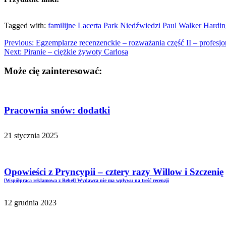
Tagged with:
familijne
Lacerta
Park Niedźwiedzi
Paul Walker Hardin
Previous:
Egzemplarze recenzenckie – rozważania część II – profesjo
Next:
Piranie – ciężkie żywoty Carlosa
Może cię zainteresować:
Pracownia snów: dodatki
21 stycznia 2025
Opowieści z Pryncypii – cztery razy Willow i Szczenię
[Współpraca reklamowa z Rebel] Wydawca nie ma wpływu na treść recenzji
12 grudnia 2023