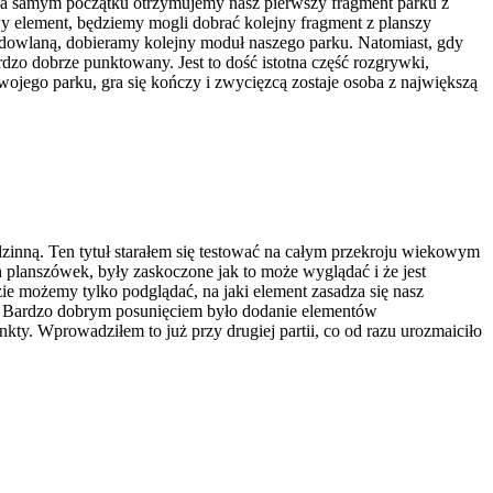
a samym początku otrzymujemy nasz pierwszy fragment parku z
wy element, będziemy mogli dobrać kolejny fragment z planszy
udowlaną, dobieramy kolejny moduł naszego parku. Natomiast, gdy
dzo dobrze punktowany. Jest to dość istotna część rozgrywki,
ojego parku, gra się kończy i zwycięzcą zostaje osoba z największą
dzinną. Ten tytuł starałem się testować na całym przekroju wiekowym
ch planszówek, były zaskoczone jak to może wyglądać i że jest
zie możemy tylko podglądać, na jaki element zasadza się nasz
ki. Bardzo dobrym posunięciem było dodanie elementów
ty. Wprowadziłem to już przy drugiej partii, co od razu urozmaiciło