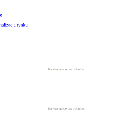
g
nalizacja rynku
Ten tekst przeczytasz w
8
minut
Ten tekst przeczytasz w
5
minut