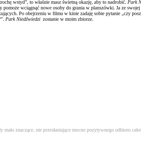
trochę wstyd”, to właśnie masz świetną okazję, aby to nadrobić.
Park 
ry pomoże wciągnąć nowe osoby do grania w planszówki. Ja ze swojej s
ących. Po obejrzeniu w filmu w kinie zadaję sobie pytanie „czy poszed
?”.
Park Niedźwiedzi
zostanie w moim zbiorze.
 mało znaczące, nie przesłaniające mocno pozytywnego odbioru całości