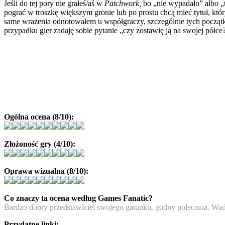
Jeśli do tej pory nie grałeś/aś w
Patchwork,
bo „nie wypadało” albo „
pograć w troszkę większym gronie lub po prostu chcą mieć tytuł, któ
same wrażenia odnotowałem u współgraczy, szczególnie tych początkuj
przypadku gier zadaję sobie pytanie „czy zostawię ją na swojej półce
Ogólna ocena (8/10):
Złożoność gry (4/10):
Oprawa wizualna (8/10):
Co znaczy ta ocena według Games Fanatic?
Bardzo dobry przedstawiciel swojego gatunku, godny polecania. Wady
Przydatne linki: