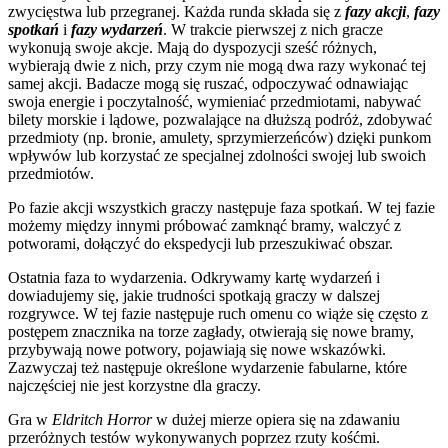
zwycięstwa lub przegranej. Każda runda składa się z
fazy akcji
,
fazy
spotkań
i
fazy wydarzeń
. W trakcie pierwszej z nich gracze
wykonują swoje akcje. Mają do dyspozycji sześć różnych,
wybierają dwie z nich, przy czym nie mogą dwa razy wykonać tej
samej akcji. Badacze mogą się ruszać, odpoczywać odnawiając
swoja energie i poczytalność, wymieniać przedmiotami, nabywać
bilety morskie i lądowe, pozwalające na dłuższą podróż, zdobywać
przedmioty (np. bronie, amulety, sprzymierzeńców) dzięki punkom
wpływów lub korzystać ze specjalnej zdolności swojej lub swoich
przedmiotów.
Po fazie akcji wszystkich graczy następuje faza spotkań. W tej fazie
możemy między innymi próbować zamknąć bramy, walczyć z
potworami, dołączyć do ekspedycji lub przeszukiwać obszar.
Ostatnia faza to wydarzenia. Odkrywamy kartę wydarzeń i
dowiadujemy się, jakie trudności spotkają graczy w dalszej
rozgrywce. W tej fazie następuje ruch omenu co wiąże się często z
postępem znacznika na torze zagłady, otwierają się nowe bramy,
przybywają nowe potwory, pojawiają się nowe wskazówki.
Zazwyczaj też następuje określone wydarzenie fabularne, które
najczęściej nie jest korzystne dla graczy.
Gra w
Eldritch Horror
w dużej mierze opiera się na zdawaniu
przeróżnych testów wykonywanych poprzez rzuty kośćmi.