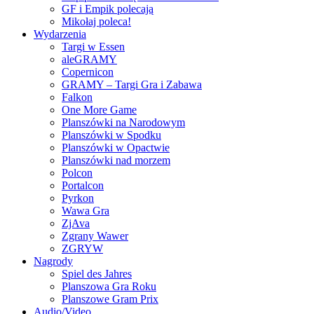
GF i Empik polecają
Mikołaj poleca!
Wydarzenia
Targi w Essen
aleGRAMY
Copernicon
GRAMY – Targi Gra i Zabawa
Falkon
One More Game
Planszówki na Narodowym
Planszówki w Spodku
Planszówki w Opactwie
Planszówki nad morzem
Polcon
Portalcon
Pyrkon
Wawa Gra
ZjAva
Zgrany Wawer
ZGRYW
Nagrody
Spiel des Jahres
Planszowa Gra Roku
Planszowe Gram Prix
Audio/Video