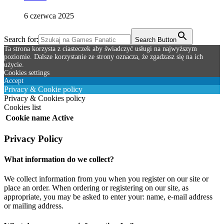
6 czerwca 2025
Search for:
Search Button
Ta strona korzysta z ciasteczek aby świadczyć usługi na najwyższym
poziomie. Dalsze korzystanie ze strony oznacza, że zgadzasz się na ich
użycie.
Cookies settings
Accept
Privacy & Cookie policy
Privacy & Cookies policy
Cookies list
Cookie name
Active
Privacy Policy
What information do we collect?
We collect information from you when you register on our site or
place an order. When ordering or registering on our site, as
appropriate, you may be asked to enter your: name, e-mail address
or mailing address.