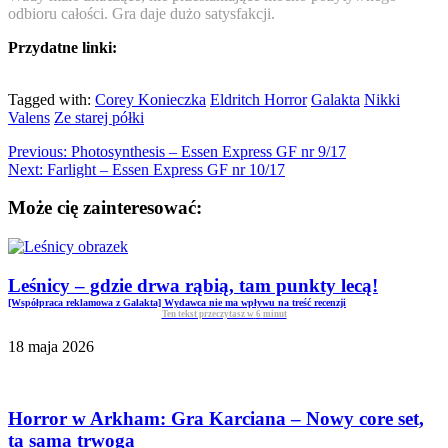
odbioru całości. Gra daje dużo satysfakcji.
Przydatne linki:
Tagged with:
Corey Konieczka
Eldritch Horror
Galakta
Nikki
Valens
Ze starej półki
Previous:
Photosynthesis – Essen Express GF nr 9/17
Next:
Farlight – Essen Express GF nr 10/17
Może cię zainteresować:
Leśnicy – gdzie drwa rąbią, tam punkty lecą!
[Współpraca reklamowa z Galakta] Wydawca nie ma wpływu na treść recenzji
Ten tekst przeczytasz w
6
minut
18 maja 2026
Horror w Arkham: Gra Karciana – Nowy core set,
ta sama trwoga