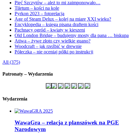
Pięć Szczytów – ależ to mi zaimponowało…
Tiletum – kości na kole
Pyrkon 2023 – fotorelacja
Age of Steam Delux – kolej na miarę XXI wieku?
Encyklopedia – księga pisana draftem kości
Pachnący ogród – kwiaty w kieszeni
Old London Bridge – budujemy mosty dla pana … biskupa
Atiwa – żywe złoto czy wielkie guano?
Woodcraft – jak rzeźbić w drewnie
Półeczka – nie oceniaj półki po instrukcji
All (375)
Patronaty – Wydarzenia
Wydarzenia
WawaGra – relacja z planszówek na PGE
Narodowym