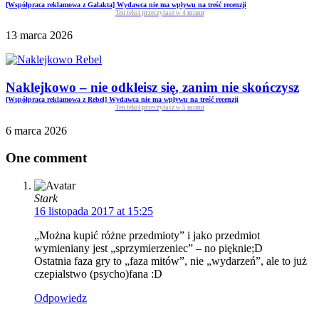
[Współpraca reklamowa z Galakta] Wydawca nie ma wpływu na treść recenzji
Ten tekst przeczytasz w
4
minut
13 marca 2026
Naklejkowo – nie odkleisz się, zanim nie skończysz
[Współpraca reklamowa z Rebel] Wydawca nie ma wpływu na treść recenzji
Ten tekst przeczytasz w
5
minut
6 marca 2026
One comment
Stark
16 listopada 2017 at 15:25
„Można kupić różne przedmioty” i jako przedmiot
wymieniany jest „sprzymierzeniec” – no pięknie;D
Ostatnia faza gry to „faza mitów”, nie „wydarzeń”, ale to już
czepialstwo (psycho)fana :D
Odpowiedz