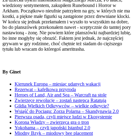
wiedziony sentymentem, zakupiłem Runebound i Horror w
Arkham. Początkowo nieufnie patrzyłem na gry, w których nie ma
kostki, a piękne małe figurki są zastąpione przez drewniane klocki.
W końcu się jednak przełamałem i wyszło to wszystkim na dobre,
bo do planszówek przekonałem nawet - sceptycznie do tamtej pory
nastawioną - żonę. Nie powiem które planszówki najbardziej lubię,
bo inne mogłyby się obrazić. Faktem jest jednak, że najczęściej
grywam w gry rodzinne, choć chętnie też siadam do cięższego
tytułu lub wracam do któregoś ameritrasha.
By Ginet
Kierunek Europa – miesiąc udanych wakacji
Rezerwat – kafelkowa przyroda
Heroes of Land, Air and Sea – Warcraft na stole
Zwierzęce rewolucje – zostań następcą Ratatuja
Gildia Wielkich Odkrywców – wielkie odkrycie?
Wsiąść do Pociągu: Zorza Polarna – Skandynawia 2.0
Pierwsza osada, czyli miejsce ludzi w Ekosystemie
Korona Władzy – zwierzęca gra o tron
Yokohama – czyli japoński Istanbul 2.0
Miodny Bzyk – miodowy bee placement