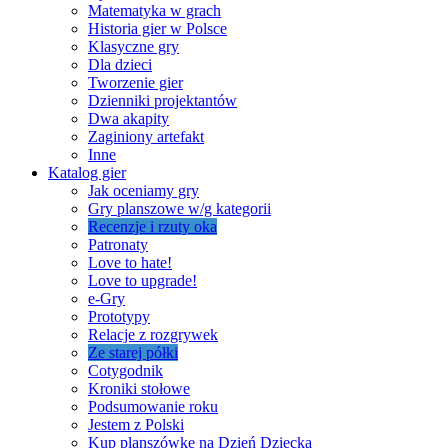
Matematyka w grach
Historia gier w Polsce
Klasyczne gry
Dla dzieci
Tworzenie gier
Dzienniki projektantów
Dwa akapity
Zaginiony artefakt
Inne
Katalog gier
Jak oceniamy gry
Gry planszowe w/g kategorii
Recenzje i rzuty oka
Patronaty
Love to hate!
Love to upgrade!
e-Gry
Prototypy
Relacje z rozgrywek
Ze starej półki
Cotygodnik
Kroniki stołowe
Podsumowanie roku
Jestem z Polski
Kup planszówkę na Dzień Dziecka