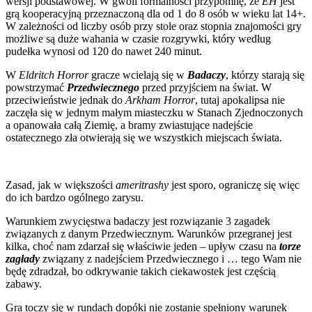
wersji podstawowej. W gwoli formalności przypomnę, że
EH
jest
grą kooperacyjną przeznaczoną dla od 1 do 8 osób w wieku lat 14+.
W zależności od liczby osób przy stole oraz stopnia znajomości gry
możliwe są duże wahania w czasie rozgrywki, który według
pudełka wynosi od 120 do nawet 240 minut.
W
Eldritch Horror
gracze wcielają się w
Badaczy
, którzy starają się
powstrzymać
Przedwiecznego
przed przyjściem na świat. W
przeciwieństwie jednak do
Arkham Horror
, tutaj apokalipsa nie
zaczęła się w jednym małym miasteczku w Stanach Zjednoczonych
a opanowała całą Ziemię, a bramy zwiastujące nadejście
ostatecznego zła otwierają się we wszystkich miejscach świata.
Zasad, jak w większości
ameritrashy
jest sporo, ograniczę się więc
do ich bardzo ogólnego zarysu.
Warunkiem zwycięstwa badaczy jest rozwiązanie 3 zagadek
związanych z danym Przedwiecznym. Warunków przegranej jest
kilka, choć nam zdarzał się właściwie jeden – upływ czasu na
torze
zagłady
związany z nadejściem Przedwiecznego i … tego Wam nie
będę zdradzał, bo odkrywanie takich ciekawostek jest częścią
zabawy.
Gra toczy się w rundach dopóki nie zostanie spełniony warunek