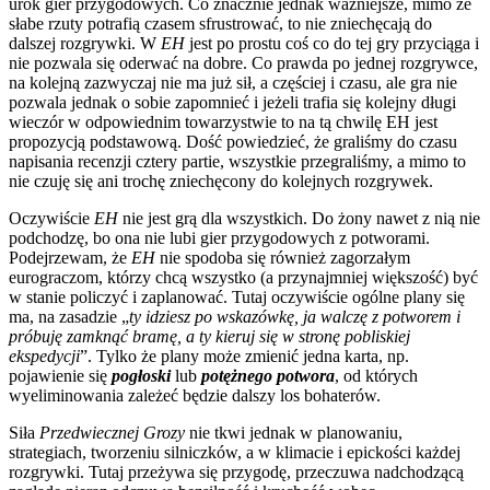
urok gier przygodowych. Co znacznie jednak ważniejsze, mimo że
słabe rzuty potrafią czasem sfrustrować, to nie zniechęcają do
dalszej rozgrywki. W
EH
jest po prostu coś co do tej gry przyciąga i
nie pozwala się oderwać na dobre. Co prawda po jednej rozgrywce,
na kolejną zazwyczaj nie ma już sił, a częściej i czasu, ale gra nie
pozwala jednak o sobie zapomnieć i jeżeli trafia się kolejny długi
wieczór w odpowiednim towarzystwie to na tą chwilę EH jest
propozycją podstawową. Dość powiedzieć, że graliśmy do czasu
napisania recenzji cztery partie, wszystkie przegraliśmy, a mimo to
nie czuję się ani trochę zniechęcony do kolejnych rozgrywek.
Oczywiście
EH
nie jest grą dla wszystkich. Do żony nawet z nią nie
podchodzę, bo ona nie lubi gier przygodowych z potworami.
Podejrzewam, że
EH
nie spodoba się również zagorzałym
eurograczom, którzy chcą wszystko (a przynajmniej większość) być
w stanie policzyć i zaplanować. Tutaj oczywiście ogólne plany się
ma, na zasadzie „
ty idziesz po wskazówkę, ja walczę z potworem i
próbuję zamknąć bramę, a ty kieruj się w stronę pobliskiej
ekspedycji
”. Tylko że plany może zmienić jedna karta, np.
pojawienie się
pogłoski
lub
potężnego potwora
, od których
wyeliminowania zależeć będzie dalszy los bohaterów.
Siła
Przedwiecznej Grozy
nie tkwi jednak w planowaniu,
strategiach, tworzeniu silniczków, a w klimacie i epickości każdej
rozgrywki. Tutaj przeżywa się przygodę, przeczuwa nadchodzącą