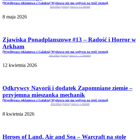
[Współpraca reklamowa z Galakta] Wydawca nie ma wpływu na treść recenzji
Ten tekst przeczytasz w
12
minut
8 maja 2026
Zjawiska Ponadplanszowe #13 – Radość i Horror w
Arkham
[Współpraca reklamowa z Galakta] Wydawca nie ma wpływu na treść recenzji
Ten tekst przeczytasz w
< 1
minutę
12 kwietnia 2026
Odkrywcy Navorii i dodatek Zapomniane ziemie –
przyjemna mieszanka mechanik
[Współpraca reklamowa z Galakta] Wydawca nie ma wpływu na treść recenzji
Ten tekst przeczytasz w
5
minut
8 kwietnia 2026
Heroes of Land, Air and Sea – Warcraft na stole