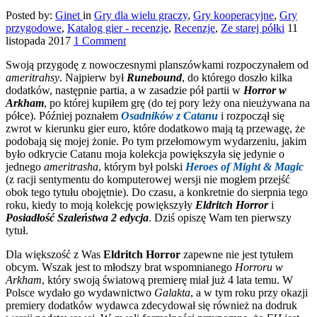
Posted by:
Ginet
in
Gry dla wielu graczy
,
Gry kooperacyjne
,
Gry
przygodowe
,
Katalog gier - recenzje
,
Recenzje
,
Ze starej półki
11
listopada 2017
1 Comment
Swoją przygodę z nowoczesnymi planszówkami rozpoczynałem od
ameritrahsy
. Najpierw był
Runebound
, do którego doszło kilka
dodatków, następnie partia, a w zasadzie pół partii w
Horror w
Arkham
, po której kupiłem grę (do tej pory leży ona nieużywana na
półce). Później poznałem
Osadników z Catanu
i rozpoczął się
zwrot w kierunku gier euro, które dodatkowo mają tą przewagę, że
podobają się mojej żonie. Po tym przełomowym wydarzeniu, jakim
było odkrycie Catanu moja kolekcja powiększyła się jedynie o
jednego
ameritrasha
, którym był polski
Heroes of Might & Magic
(z racji sentymentu do komputerowej wersji nie mogłem przejść
obok tego tytułu obojętnie). Do czasu, a konkretnie do sierpnia tego
roku, kiedy to moją kolekcję powiększyły
Eldritch Horror
i
Posiadłość Szaleństwa 2 edycja
. Dziś opiszę Wam ten pierwszy
tytuł.
Dla większość z Was
Eldritch Horror
zapewne nie jest tytułem
obcym. Wszak jest to młodszy brat wspomnianego
Horroru w
Arkham
, który swoją światową premierę miał już 4 lata temu. W
Polsce wydało go wydawnictwo
Galakta
, a w tym roku przy okazji
premiery dodatków wydawca zdecydował się również na dodruk