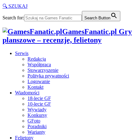
🔍 SZUKAJ
Search for:
Search Button
GamesFanatic.pl Gry
planszowe – recenzje, felietony
Serwis
Redakcja
Współpraca
Stowarzyszenie
Polityka prywatności
Logowanie
Kontakt
Wiadomości
18-lecie GF
10-lecie GF
Wywiady
Konkursy
GFoto
Poradniki
Warianty
Felietony