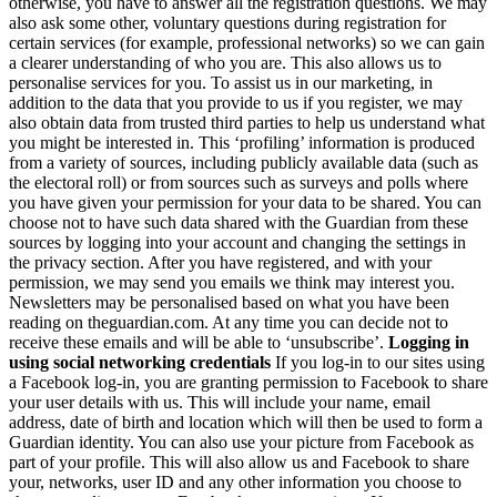
otherwise, you have to answer all the registration questions. We may
also ask some other, voluntary questions during registration for
certain services (for example, professional networks) so we can gain
a clearer understanding of who you are. This also allows us to
personalise services for you. To assist us in our marketing, in
addition to the data that you provide to us if you register, we may
also obtain data from trusted third parties to help us understand what
you might be interested in. This ‘profiling’ information is produced
from a variety of sources, including publicly available data (such as
the electoral roll) or from sources such as surveys and polls where
you have given your permission for your data to be shared. You can
choose not to have such data shared with the Guardian from these
sources by logging into your account and changing the settings in
the privacy section. After you have registered, and with your
permission, we may send you emails we think may interest you.
Newsletters may be personalised based on what you have been
reading on theguardian.com. At any time you can decide not to
receive these emails and will be able to ‘unsubscribe’.
Logging in
using social networking credentials
If you log-in to our sites using
a Facebook log-in, you are granting permission to Facebook to share
your user details with us. This will include your name, email
address, date of birth and location which will then be used to form a
Guardian identity. You can also use your picture from Facebook as
part of your profile. This will also allow us and Facebook to share
your, networks, user ID and any other information you choose to