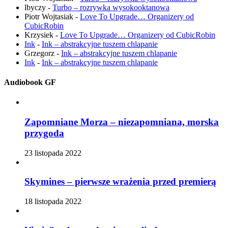
lbyczy
-
Turbo – rozrywka wysokooktanowa
Piotr Wojtasiak
-
Love To Upgrade… Organizery od
CubicRobin
Krzysiek
-
Love To Upgrade… Organizery od CubicRobin
Ink
-
Ink – abstrakcyjne tuszem chlapanie
Grzegorz
-
Ink – abstrakcyjne tuszem chlapanie
Ink
-
Ink – abstrakcyjne tuszem chlapanie
Audiobook GF
Zapomniane Morza – niezapomniana, morska
przygoda
23 listopada 2022
Skymines – pierwsze wrażenia przed premierą
18 listopada 2022