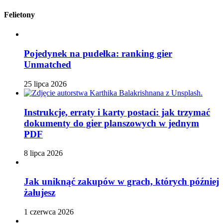
Felietony
Pojedynek na pudełka: ranking gier
Unmatched
25 lipca 2026
Instrukcje, erraty i karty postaci: jak trzymać
dokumenty do gier planszowych w jednym
PDF
8 lipca 2026
Jak uniknąć zakupów w grach, których później
żałujesz
1 czerwca 2026