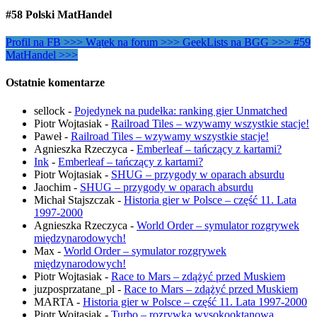
#58 Polski MatHandel
Profil na FB >>>
Wątek na forum >>>
GeekLists na BGG >>>
#59
MatHandel >>>
Ostatnie komentarze
sellock
-
Pojedynek na pudełka: ranking gier Unmatched
Piotr Wojtasiak
-
Railroad Tiles – wzywamy wszystkie stacje!
Paweł
-
Railroad Tiles – wzywamy wszystkie stacje!
Agnieszka Rzeczyca
-
Emberleaf – tańczący z kartami?
Ink
-
Emberleaf – tańczący z kartami?
Piotr Wojtasiak
-
SHUG – przygody w oparach absurdu
Jaochim
-
SHUG – przygody w oparach absurdu
Michał Stajszczak
-
Historia gier w Polsce – część 11. Lata
1997-2000
Agnieszka Rzeczyca
-
World Order – symulator rozgrywek
międzynarodowych!
Max
-
World Order – symulator rozgrywek
międzynarodowych!
Piotr Wojtasiak
-
Race to Mars – zdążyć przed Muskiem
juzposprzatane_pl
-
Race to Mars – zdążyć przed Muskiem
MARTA
-
Historia gier w Polsce – część 11. Lata 1997-2000
Piotr Wojtasiak
-
Turbo – rozrywka wysokooktanowa