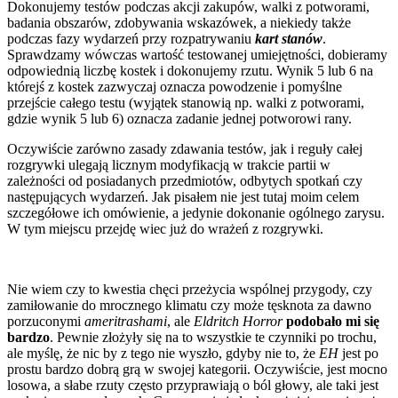
Dokonujemy testów podczas akcji zakupów, walki z potworami,
badania obszarów, zdobywania wskazówek, a niekiedy także
podczas fazy wydarzeń przy rozpatrywaniu
kart stanów
.
Sprawdzamy wówczas wartość testowanej umiejętności, dobieramy
odpowiednią liczbę kostek i dokonujemy rzutu. Wynik 5 lub 6 na
którejś z kostek zazwyczaj oznacza powodzenie i pomyślne
przejście całego testu (wyjątek stanowią np. walki z potworami,
gdzie wynik 5 lub 6) oznacza zadanie jednej potworowi rany.
Oczywiście zarówno zasady zdawania testów, jak i reguły całej
rozgrywki ulegają licznym modyfikacją w trakcie partii w
zależności od posiadanych przedmiotów, odbytych spotkań czy
następujących wydarzeń. Jak pisałem nie jest tutaj moim celem
szczegółowe ich omówienie, a jedynie dokonanie ogólnego zarysu.
W tym miejscu przejdę wiec już do wrażeń z rozgrywki.
Nie wiem czy to kwestia chęci przeżycia wspólnej przygody, czy
zamiłowanie do mrocznego klimatu czy może tęsknota za dawno
porzuconymi
ameritrashami
, ale
Eldritch Horror
podobało mi się
bardzo
. Pewnie złożyły się na to wszystkie te czynniki po trochu,
ale myślę, że nic by z tego nie wyszło, gdyby nie to, że
EH
jest po
prostu bardzo dobrą grą w swojej kategorii. Oczywiście, jest mocno
losowa, a słabe rzuty często przyprawiają o ból głowy, ale taki jest