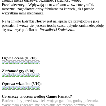
zagładę nieraz odczuwa bezsilność i kruchość wobec
Przedwiecznego. Wpływają na to zarówno ze świetne grafiki,
mroczne i zagadkowe opisy fabularne na kartach, jak i przede
wszystkim sama mechanika.
Na tą chwilę
Eldritch Horror
jest najlepszą grą przygodową jaką
poznałem i wróżę, że jeszcze trochę czasu upłynie zanim zdecyduję
się otworzyć pudełko od
Posiadłości Szaleństwa.
Ogólna ocena (8,5/10):
Złożoność gry (6/10):
Oprawa wizualna (8/10):
Co znaczy ta ocena według Games Fanatic?
Bardzo dobry przedstawiciel swojego gatunku, godny polecania.
Wady mało znaczące, nie przesłaniające mocno pozytywnego