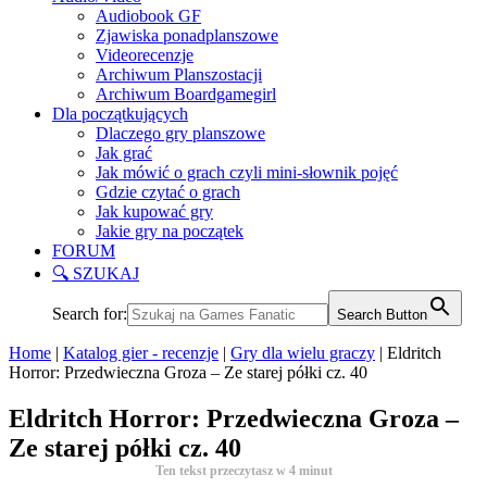
Audiobook GF
Zjawiska ponadplanszowe
Videorecenzje
Archiwum Planszostacji
Archiwum Boardgamegirl
Dla początkujących
Dlaczego gry planszowe
Jak grać
Jak mówić o grach czyli mini-słownik pojęć
Gdzie czytać o grach
Jak kupować gry
Jakie gry na początek
FORUM
🔍 SZUKAJ
Search for:
Search Button
Home
|
Katalog gier - recenzje
|
Gry dla wielu graczy
|
Eldritch
Horror: Przedwieczna Groza – Ze starej półki cz. 40
Eldritch Horror: Przedwieczna Groza –
Ze starej półki cz. 40
Ten tekst przeczytasz w
4
minut