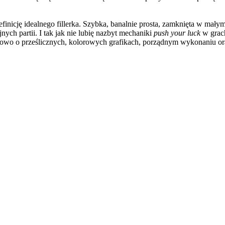
finicję idealnego fillerka. Szybka, banalnie prosta, zamknięta w mał
ch partii. I tak jak nie lubię nazbyt mechaniki
push your luck
w grac
 słowo o prześlicznych, kolorowych grafikach, porządnym wykonaniu ora