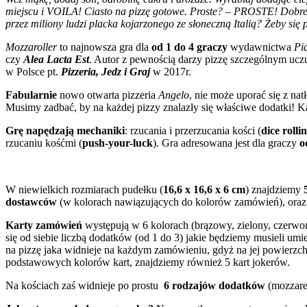
miejscu i VOILA! Ciasto na pizzę gotowe. Proste? – PROSTE! Do
przez miliony ludzi placka kojarzonego ze słoneczną Italią? Żeby się
Mozzaroller
to najnowsza gra dla
od 1 do 4 graczy
wydawnictwa
Pi
czy
Alea Lacta Est
. Autor z pewnością darzy pizzę szczególnym uczu
w Polsce pt.
Pizzeria, Jedz i Graj
w 2017r.
Fabularnie
nowo otwarta pizzeria
Angelo
, nie może uporać się z n
Musimy zadbać, by na każdej pizzy znalazły się właściwe dodatki! Ka
Grę napędzają mechaniki
: rzucania i przerzucania kości (
dice rolli
rzucaniu kośćmi (
push-your-luck
). Gra adresowana jest dla graczy
o
W niewielkich rozmiarach pudełku (
16,6 x 16,6 x 6 cm
) znajdziemy
dostawców
(w kolorach nawiązujących do kolorów zamówień), ora
Karty zamówień
występują w 6 kolorach (brązowy, zielony, czerwon
się od siebie liczbą dodatków (od 1 do 3) jakie będziemy musieli 
na pizzę jaka widnieje na każdym zamówieniu, gdyż na jej powierzch
podstawowych kolorów kart, znajdziemy również 5 kart jokerów.
Na kościach zaś widnieje po prostu
6 rodzajów dodatków
(mozzare