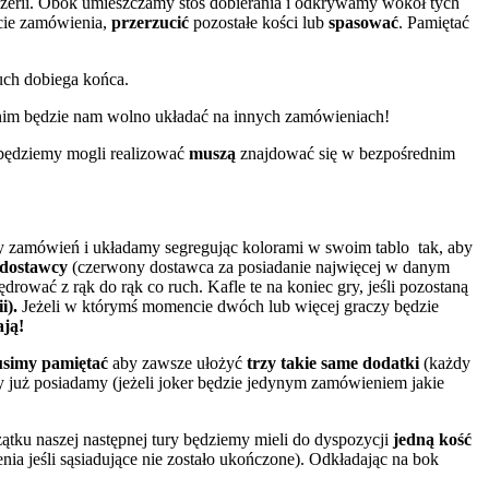
izzerii. Obok umieszczamy stos dobierania i odkrywamy wokół tych
cie zamówienia,
przerzucić
pozostałe kości lub
spasować
. Pamiętać
ruch dobiega końca.
zanim będzie nam wolno układać na innych zamówieniach!
 będziemy mogli realizować
muszą
znajdować się w bezpośrednim
y zamówień i układamy segregując kolorami w swoim tablo tak, aby
 dostawcy
(czerwony dostawca za posiadanie najwięcej w danym
rować z rąk do rąk co ruch. Kafle te na koniec gry, jeśli pozostaną
i).
Jeżeli w którymś momencie dwóch lub więcej graczy będzie
ają!
simy pamiętać
aby zawsze ułożyć
trzy takie same dodatki
(każdy
 już posiadamy (jeżeli joker będzie jedynym zamówieniem jakie
tku naszej następnej tury będziemy mieli do dyspozycji
jedną
kość
ia jeśli sąsiadujące nie zostało ukończone). Odkładając na bok