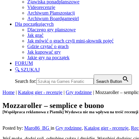
Zjawiska ponadplanszowe
Videorecenzje
Archiwum Planszostacji
Archiwum Boardgamegirl
Dla początkujących
Dlaczego gry planszowe
Jak grać
Jak mówić o grach czyli mini-słownik pojęć
Gdzie czytać o grach
Jak kupować gry
Jakie gry na początek
FORUM
🔍 SZUKAJ
Search for:
Search Button
Home
|
Katalog gier - recenzje
|
Gry rodzinne
|
Mozzaroller – sempli
Mozzaroller – semplice e buono
[Współpraca reklamowa z Piatnik] Wydawca nie ma wpływu na treść recenzji
Posted by:
Maro86_BG
in
Gry rodzinne
,
Katalog gier - recenzje
,
Rec
Weź mąkę, dodaj soli, odrobinę cukru i drożdże. Wyrabiaj dodając ciep