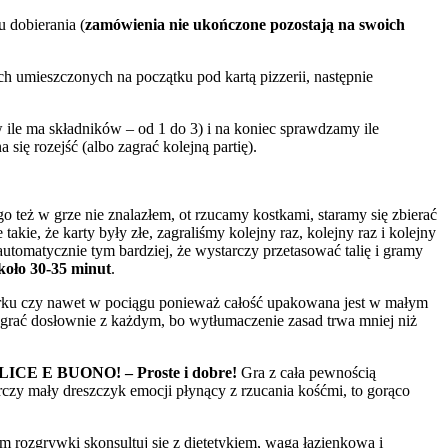
 dobierania (
zamówienia nie ukończone pozostają na swoich
ch umieszczonych na początku pod kartą pizzerii, następnie
w ile ma składników – od 1 do 3) i na koniec sprawdzamy ile
 się rozejść (albo zagrać kolejną partię).
 też w grze nie znalazłem, ot rzucamy kostkami, staramy się zbierać
akie, że karty były złe, zagraliśmy kolejny raz, kolejny raz i kolejny
 automatycznie tym bardziej, że wystarczy przetasować talię i gramy
koło 30-35 minut
.
arku czy nawet w pociągu ponieważ całość upakowana jest w małym
agrać dosłownie z każdym, bo wytłumaczenie zasad trwa mniej niż
PLICE E BUONO! – Proste i dobre!
Gra z cała pewnością
arczy mały dreszczyk emocji płynący z rzucania kośćmi, to gorąco
rozgrywki skonsultuj się z dietetykiem, wagą łazienkową i