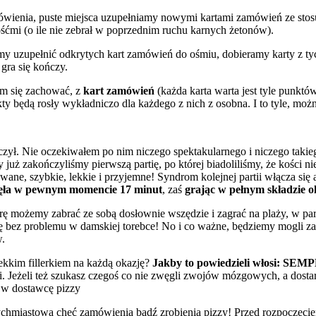
ówienia, puste miejsca uzupełniamy nowymi kartami zamówień ze stosu
ośćmi (o ile nie zebrał w poprzednim ruchu karnych żetonów).
iśmy uzupełnić odkrytych kart zamówień do ośmiu, dobieramy karty z ty
gra się kończy.
am się zachować, z
kart zamówień
(każda karta warta jest tyle punktó
kty będą rosły wykładniczo dla każdego z nich z osobna. I to tyle, można
zył. Nie oczekiwałem po nim niczego spektakularnego i niczego takiego
ż zakończyliśmy pierwszą partię, po której biadoliliśmy, że kości nie t
nowane, szybkie, lekkie i przyjemne! Syndrom kolejnej partii włącza się
zęła w pewnym momencie 17 minut
, zaś
grając w pełnym składzie o
rę możemy zabrać ze sobą dosłownie wszędzie i zagrać na plaży, w p
ię bez problemu w damskiej torebce! No i co ważne, będziemy mogli z
w.
ekkim fillerkiem na każdą okazję?
Jakby to powiedzieli włosi: SEM
zji. Jeżeli też szukasz czegoś co nie zwęgli zwojów mózgowych, a dost
 w dostawcę pizzy
hmiastową chęć zamówienia bądź zrobienia pizzy! Przed rozpoczęciem 