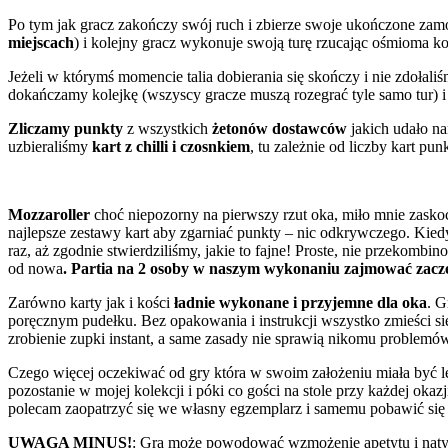
Po tym jak gracz zakończy swój ruch i zbierze swoje ukończone zam
miejscach
) i kolejny gracz wykonuje swoją turę rzucając ośmioma k
Jeżeli w którymś momencie talia dobierania się skończy i nie zdołal
dokańczamy kolejkę (wszyscy gracze muszą rozegrać tyle samo tur) i 
Zliczamy punkty
z wszystkich
żetonów dostawców
jakich udało n
uzbieraliśmy
kart z chilli i czosnkiem
, tu zależnie od liczby kart pun
Mozzaroller
choć niepozorny na pierwszy rzut oka, miło mnie zaskoc
najlepsze zestawy kart aby zgarniać punkty – nic odkrywczego. Kiedy ju
raz, aż zgodnie stwierdziliśmy, jakie to fajne! Proste, nie przekombi
od nowa
. Partia na 2 osoby w naszym wykonaniu zajmować zac
Zarówno karty jak i kości
ładnie wykonane i przyjemne dla oka
. G
poręcznym pudełku. Bez opakowania i instrukcji wszystko zmieści s
zrobienie zupki instant, a same zasady nie sprawią nikomu problemó
Czego więcej oczekiwać od gry która w swoim założeniu miała być l
pozostanie w mojej kolekcji i póki co gości na stole przy każdej oka
polecam zaopatrzyć się we własny egzemplarz i samemu pobawić się
UWAGA MINUS!
: Gra może powodować wzmożenie apetytu i natyc