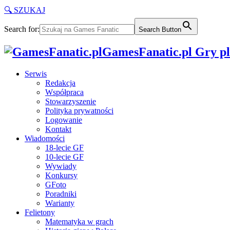
🔍 SZUKAJ
Search for:
Search Button
GamesFanatic.pl Gry pla
Serwis
Redakcja
Współpraca
Stowarzyszenie
Polityka prywatności
Logowanie
Kontakt
Wiadomości
18-lecie GF
10-lecie GF
Wywiady
Konkursy
GFoto
Poradniki
Warianty
Felietony
Matematyka w grach