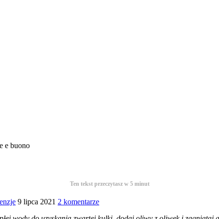
ce e buono
Ten tekst przeczytasz w
5
minut
enzje
9 lipca 2021
2 komentarze
łej wody do uzyskania zwartej kulki, dodaj oliwy z oliwek i zagniataj 