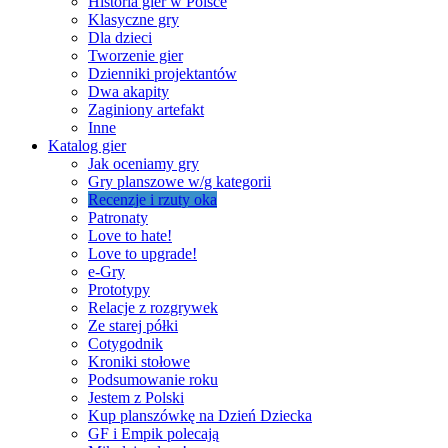
Historia gier w Polsce
Klasyczne gry
Dla dzieci
Tworzenie gier
Dzienniki projektantów
Dwa akapity
Zaginiony artefakt
Inne
Katalog gier
Jak oceniamy gry
Gry planszowe w/g kategorii
Recenzje i rzuty oka
Patronaty
Love to hate!
Love to upgrade!
e-Gry
Prototypy
Relacje z rozgrywek
Ze starej półki
Cotygodnik
Kroniki stołowe
Podsumowanie roku
Jestem z Polski
Kup planszówkę na Dzień Dziecka
GF i Empik polecają