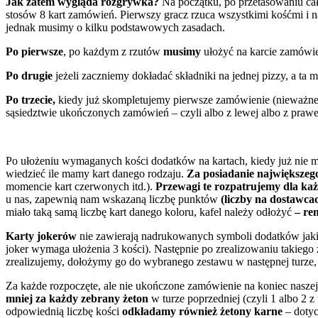
Jak zatem wygląda rozgrywka?
Na początku, po przetasowaniu cał
stosów 8 kart zamówień. Pierwszy gracz rzuca wszystkimi kośćmi i 
jednak musimy o kilku podstawowych zasadach.
Po pierwsze
, po każdym z rzutów
musimy
ułożyć na karcie zamówien
Po drugie
jeżeli zaczniemy dokładać składniki na jednej pizzy, a t
Po trzecie,
kiedy już skompletujemy pierwsze zamówienie (nieważne
sąsiedztwie ukończonych zamówień – czyli albo z lewej albo z prawe
Po ułożeniu wymaganych kości dodatków na kartach, kiedy już nie 
wiedzieć ile mamy kart danego rodzaju.
Za posiadanie największeg
momencie kart czerwonych itd.).
Przewagi te rozpatrujemy dla każd
u nas, zapewnią nam wskazaną liczbę punktów
(liczby na dostawcac
miało taką samą liczbę kart danego koloru, kafel należy odłożyć
– re
Karty jokerów
nie zawierają nadrukowanych symboli dodatków jaki
joker wymaga ułożenia 3 kości). Następnie po zrealizowaniu takieg
zrealizujemy, dołożymy go do wybranego zestawu w następnej turze, 
Za każde rozpoczęte, ale nie ukończone zamówienie na koniec naszej
mniej za każdy zebrany żeton
w turze poprzedniej (czyli 1 albo 2 
odpowiednią liczbę kości
odkładamy również żetony karne
– dotycz