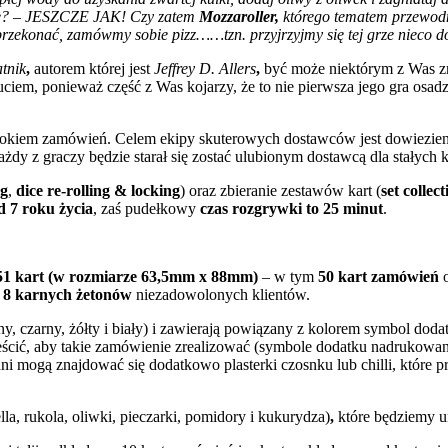
bre? – JESZCZE JAK! Czy zatem
Mozzaroller,
którego tematem przewodn
 przekonać, zamówmy sobie pizz……tzn. przyjrzyjmy się tej grze nieco d
atnik
,
autorem której jest
Jeffrey D. Allers
,
być może niektórym z Was zn
ciem, ponieważ część z Was kojarzy, że to nie pierwsza jego gra osa
atłokiem zamówień. Celem ekipy skuterowych dostawców jest dowiezieni
żdy z graczy będzie starał się zostać ulubionym dostawcą dla stałych k
ng
,
dice re-rolling & locking
) oraz zbieranie zestawów kart (
set collect
d 7 roku życia
, zaś pudełkowy
czas rozgrywki to
25 minut
.
51 kart (w rozmiarze 63,5mm x 88mm)
– w tym
50 kart zamówień
o
z
8 karnych żetonów
niezadowolonych klientów.
y, czarny, żółty i biały) i zawierają powiązany z kolorem symbol dod
umieścić, aby takie zamówienie zrealizować (symbole dodatku nadruko
ni mogą znajdować się dodatkowo plasterki czosnku lub chilli, które 
lla, rukola, oliwki, pieczarki, pomidory i kukurydza)
,
które będziemy 