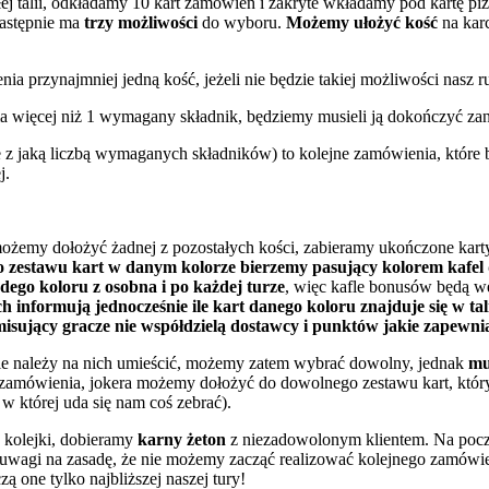
ej talii, odkładamy 10 kart zamówień i zakryte wkładamy pod kartę p
następnie ma
trzy możliwości
do wyboru.
Możemy ułożyć kość
na kar
ia przynajmniej jedną kość, jeżeli nie będzie takiej możliwości nasz 
a ma więcej niż 1 wymagany składnik, będziemy musieli ją dokończyć 
 z jaką liczbą wymaganych składników) to kolejne zamówienia, które
j.
możemy dołożyć żadnej z pozostałych kości, zabieramy ukończone kart
o zestawu kart w danym kolorze bierzemy pasujący kolorem kafel
ego koloru z osobna i po każdej turze
, więc kafle bonusów będą węd
h informują jednocześnie ile kart danego koloru znajduje się w tali
misujący gracze nie współdzielą dostawcy i punktów jakie zapewni
e należy na nich umieścić, możemy zatem wybrać dowolny, jednak
mu
o zamówienia, jokera możemy dołożyć do dowolnego zestawu kart, który
w której uda się nam coś zebrać).
 kolejki, dobieramy
karny żeton
z niezadowolonym klientem. Na począ
z uwagi na zasadę, że nie możemy zacząć realizować kolejnego zamówien
ą one tylko najbliższej naszej tury!