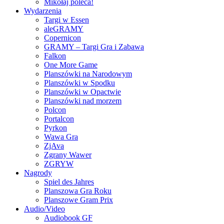
Mikołaj poleca!
Wydarzenia
Targi w Essen
aleGRAMY
Copernicon
GRAMY – Targi Gra i Zabawa
Falkon
One More Game
Planszówki na Narodowym
Planszówki w Spodku
Planszówki w Opactwie
Planszówki nad morzem
Polcon
Portalcon
Pyrkon
Wawa Gra
ZjAva
Zgrany Wawer
ZGRYW
Nagrody
Spiel des Jahres
Planszowa Gra Roku
Planszowe Gram Prix
Audio/Video
Audiobook GF