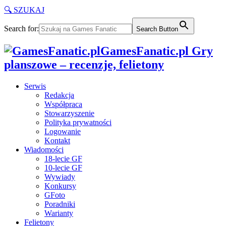
🔍 SZUKAJ
Search for:
Search Button
GamesFanatic.pl Gry
planszowe – recenzje, felietony
Serwis
Redakcja
Współpraca
Stowarzyszenie
Polityka prywatności
Logowanie
Kontakt
Wiadomości
18-lecie GF
10-lecie GF
Wywiady
Konkursy
GFoto
Poradniki
Warianty
Felietony