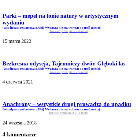
Parki – mepel na łonie natury w artystycznym
wydaniu
[Współpraca reklamowa z Albi] Wydawca nie ma wpływu na treść recenzji
Ten tekst przeczytasz w
4
minut
15 marca 2022
Bezkresna odyseja, Tajemniczy dwór, Głęboki las
[Współpraca reklamowa z Albi] Wydawca nie ma wpływu na treść recenzji
Ten tekst przeczytasz w
5
minut
4 czerwca 2021
Anachrony – wszystkie drogi prowadzą do upadku
[Współpraca reklamowa z Albi] Wydawca nie ma wpływu na treść recenzji
Ten tekst przeczytasz w
14
minut
24 września 2018
4 komentarze