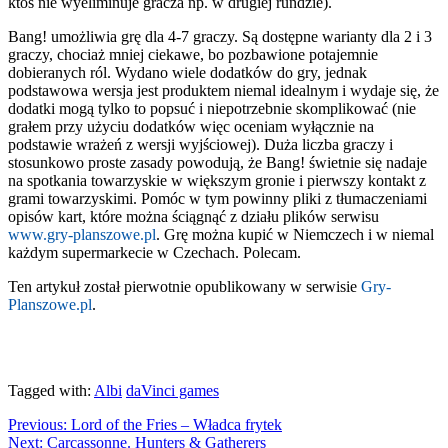
ktoś nie wyeliminuje gracza np. w drugiej rundzie).
Bang! umożliwia grę dla 4-7 graczy. Są dostępne warianty dla 2 i 3
graczy, chociaż mniej ciekawe, bo pozbawione potajemnie
dobieranych ról. Wydano wiele dodatków do gry, jednak
podstawowa wersja jest produktem niemal idealnym i wydaje się, że
dodatki mogą tylko to popsuć i niepotrzebnie skomplikować (nie
grałem przy użyciu dodatków więc oceniam wyłącznie na
podstawie wrażeń z wersji wyjściowej). Duża liczba graczy i
stosunkowo proste zasady powodują, że Bang! świetnie się nadaje
na spotkania towarzyskie w większym gronie i pierwszy kontakt z
grami towarzyskimi. Pomóc w tym powinny pliki z tłumaczeniami
opisów kart, które można ściągnąć z działu plików serwisu
www.gry-planszowe.pl
. Grę można kupić w Niemczech i w niemal
każdym supermarkecie w Czechach. Polecam.
Ten artykuł został pierwotnie opublikowany w serwisie
Gry-
Planszowe.pl
.
Tagged with:
Albi
daVinci games
Previous:
Lord of the Fries – Władca frytek
Next:
Carcassonne. Hunters & Gatherers