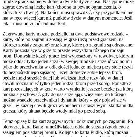
rundzie gracz najpierw dobiera dwie karty ze stosu. Następnie może
zagrać dowolną liczbę kart (choć są tu pewne ograniczenia, o
których za chwilę). Na końcu musi sprawdzić, czy przypadkiem nie
ma w ręce więcej kart niż punktów życia w danym momencie. Jeśli
tak – musi odrzucić nadmiar kart.
Zagrywane karty można podzielić na dwa podstawowe rodzaje –
karty, które po zagraniu zostają w grze (leżą przed graczem, na
którego zostały zagrane) oraz karty, które po zagraniu są odrzucane.
Karty pozostające w grze to przede wszystkim różnego rodzaju
broń. Domyślnie każdy gracz jest wyposażony w rewolwer, którym
może oddać tylko jeden strzał w swojej rundzie i strzelić wolno mu
tylko do przeciwnika w odległości jednego miejsca przy stole (czyli
do bezpośredniego sąsiada). Jeżeli dobierze sobie lepszą broń,
będzie mógł strzelać dalej lub większą liczbę razy (ale w danej
chwili można mieć tylko jeden rodzaj broni przed sobą). Ponadto z
kart pozostających w grze warto wymienić jeszcze beczkę (za którą
można się schować, gdy do nas strzelają), więzienie, do którego
można wsadzić przeciwnika i dynamit, który – gdy pojawi się w
grze – w każdej chwili grozi wybuchem i straszliwymi skutkami dla
gracza, który aktuat będzie wtedy miał go przed sobą.
Teraz opiszę kilka kart zagrywanych i odrzucanych po zagraniu. Po
pierwsze, karta Bang! umożliwiająca oddanie strzału (zgodnego z
zasięgiem posiadanej broni). Kolejna to karta Pudło, którą można