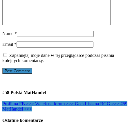
Name
*
Email
*
Zapamiętaj moje dane w tej przeglądarce podczas pisania
kolejnych komentarzy.
#58 Polski MatHandel
Profil na FB >>>
Wątek na forum >>>
GeekLists na BGG >>>
#59
MatHandel >>>
Ostatnie komentarze