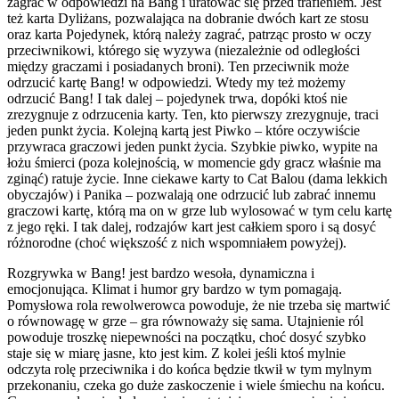
zagrać w odpowiedzi na Bang i uratować się przed trafieniem. Jest
też karta Dyliżans, pozwalająca na dobranie dwóch kart ze stosu
oraz karta Pojedynek, którą należy zagrać, patrząc prosto w oczy
przeciwnikowi, którego się wyzywa (niezależnie od odległości
między graczami i posiadanych broni). Ten przeciwnik może
odrzucić kartę Bang! w odpowiedzi. Wtedy my też możemy
odrzucić Bang! I tak dalej – pojedynek trwa, dopóki ktoś nie
zrezygnuje z odrzucenia karty. Ten, kto pierwszy zrezygnuje, traci
jeden punkt życia. Kolejną kartą jest Piwko – które oczywiście
przywraca graczowi jeden punkt życia. Szybkie piwko, wypite na
łożu śmierci (poza kolejnością, w momencie gdy gracz właśnie ma
zginąć) ratuje życie. Inne ciekawe karty to Cat Balou (dama lekkich
obyczajów) i Panika – pozwalają one odrzucić lub zabrać innemu
graczowi kartę, którą ma on w grze lub wylosować w tym celu kartę
z jego ręki. I tak dalej, rodzajów kart jest całkiem sporo i są dosyć
różnorodne (choć większość z nich wspomniałem powyżej).
Rozgrywka w Bang! jest bardzo wesoła, dynamiczna i
emocjonująca. Klimat i humor gry bardzo w tym pomagają.
Pomysłowa rola rewolwerowca powoduje, że nie trzeba się martwić
o równowagę w grze – gra równoważy się sama. Utajnienie ról
powoduje troszkę niepewności na początku, choć dosyć szybko
staje się w miarę jasne, kto jest kim. Z kolei jeśli ktoś mylnie
odczyta rolę przeciwnika i do końca będzie tkwił w tym mylnym
przekonaniu, czeka go duże zaskoczenie i wiele śmiechu na końcu.