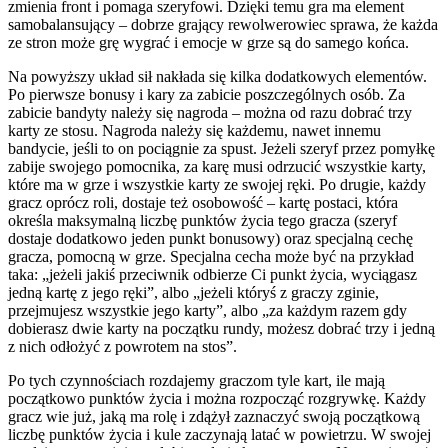
zmienia front i pomaga szeryfowi. Dzięki temu gra ma element
samobalansujący – dobrze grający rewolwerowiec sprawa, że każda
ze stron może grę wygrać i emocje w grze są do samego końca.
Na powyższy układ sił nakłada się kilka dodatkowych elementów.
Po pierwsze bonusy i kary za zabicie poszczególnych osób. Za
zabicie bandyty należy się nagroda – można od razu dobrać trzy
karty ze stosu. Nagroda należy się każdemu, nawet innemu
bandycie, jeśli to on pociągnie za spust. Jeżeli szeryf przez pomyłkę
zabije swojego pomocnika, za karę musi odrzucić wszystkie karty,
które ma w grze i wszystkie karty ze swojej ręki. Po drugie, każdy
gracz oprócz roli, dostaje też osobowość – kartę postaci, która
określa maksymalną liczbę punktów życia tego gracza (szeryf
dostaje dodatkowo jeden punkt bonusowy) oraz specjalną cechę
gracza, pomocną w grze. Specjalna cecha może być na przykład
taka: „jeżeli jakiś przeciwnik odbierze Ci punkt życia, wyciągasz
jedną kartę z jego ręki”, albo „jeżeli któryś z graczy zginie,
przejmujesz wszystkie jego karty”, albo „za każdym razem gdy
dobierasz dwie karty na początku rundy, możesz dobrać trzy i jedną
z nich odłożyć z powrotem na stos”.
Po tych czynnościach rozdajemy graczom tyle kart, ile mają
początkowo punktów życia i można rozpocząć rozgrywkę. Każdy
gracz wie już, jaką ma rolę i zdążył zaznaczyć swoją początkową
liczbę punktów życia i kule zaczynają latać w powietrzu. W swojej