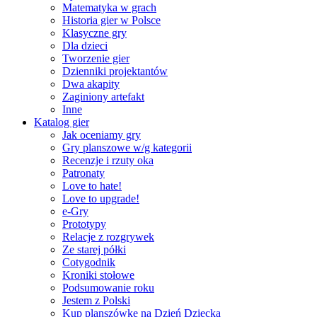
Matematyka w grach
Historia gier w Polsce
Klasyczne gry
Dla dzieci
Tworzenie gier
Dzienniki projektantów
Dwa akapity
Zaginiony artefakt
Inne
Katalog gier
Jak oceniamy gry
Gry planszowe w/g kategorii
Recenzje i rzuty oka
Patronaty
Love to hate!
Love to upgrade!
e-Gry
Prototypy
Relacje z rozgrywek
Ze starej półki
Cotygodnik
Kroniki stołowe
Podsumowanie roku
Jestem z Polski
Kup planszówkę na Dzień Dziecka