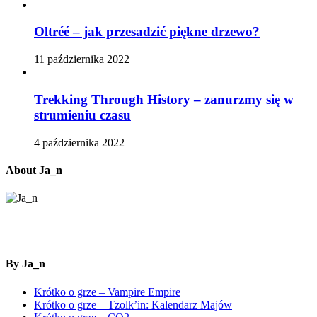
Oltréé – jak przesadzić piękne drzewo?
11 października 2022
Trekking Through History – zanurzmy się w
strumieniu czasu
4 października 2022
About Ja_n
By Ja_n
Krótko o grze – Vampire Empire
Krótko o grze – Tzolk’in: Kalendarz Majów