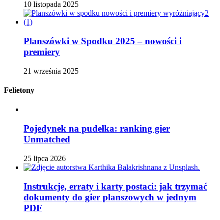
10 listopada 2025
Planszówki w Spodku 2025 – nowości i
premiery
21 września 2025
Felietony
Pojedynek na pudełka: ranking gier
Unmatched
25 lipca 2026
Instrukcje, erraty i karty postaci: jak trzymać
dokumenty do gier planszowych w jednym
PDF