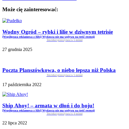
Może cię zainteresować:
Wodny Ogród – rybki i lilie w dziwnym tetrisie
[Współpraca reklamowa z Albi] Wydawca nie ma wpływu na treść recenzji
Ten tekst przeczytasz w
5
minut
27 grudnia 2025
Poczta Planszówkowa, o niebo lepsza niż Polska
Ten tekst przeczytasz w
5
minut
17 października 2022
Ship Ahoy! – armata w dłoń i do boju!
[Współpraca reklamowa z Albi] Wydawca nie ma wpływu na treść recenzji
Ten tekst przeczytasz w
4
minut
22 lipca 2022