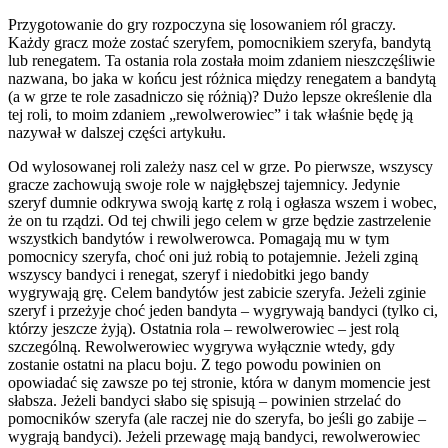
Przygotowanie do gry rozpoczyna się losowaniem ról graczy.
Każdy gracz może zostać szeryfem, pomocnikiem szeryfa, bandytą
lub renegatem. Ta ostania rola została moim zdaniem nieszczęśliwie
nazwana, bo jaka w końcu jest różnica między renegatem a bandytą
(a w grze te role zasadniczo się różnią)? Dużo lepsze określenie dla
tej roli, to moim zdaniem „rewolwerowiec” i tak właśnie będę ją
nazywał w dalszej części artykułu.
Od wylosowanej roli zależy nasz cel w grze. Po pierwsze, wszyscy
gracze zachowują swoje role w najgłębszej tajemnicy. Jedynie
szeryf dumnie odkrywa swoją kartę z rolą i ogłasza wszem i wobec,
że on tu rządzi. Od tej chwili jego celem w grze będzie zastrzelenie
wszystkich bandytów i rewolwerowca. Pomagają mu w tym
pomocnicy szeryfa, choć oni już robią to potajemnie. Jeżeli zginą
wszyscy bandyci i renegat, szeryf i niedobitki jego bandy
wygrywają grę. Celem bandytów jest zabicie szeryfa. Jeżeli zginie
szeryf i przeżyje choć jeden bandyta – wygrywają bandyci (tylko ci,
którzy jeszcze żyją). Ostatnia rola – rewolwerowiec – jest rolą
szczególną. Rewolwerowiec wygrywa wyłącznie wtedy, gdy
zostanie ostatni na placu boju. Z tego powodu powinien on
opowiadać się zawsze po tej stronie, która w danym momencie jest
słabsza. Jeżeli bandyci słabo się spisują – powinien strzelać do
pomocników szeryfa (ale raczej nie do szeryfa, bo jeśli go zabije –
wygrają bandyci). Jeżeli przewagę mają bandyci, rewolwerowiec