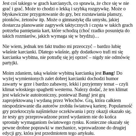
Jest coś takiego w grach karcianych, co sprawia, że chce się w nie
grać i grać. Może to chodzi o lekką i szybką rozgrywkę. Może o
błyskawiczne przygotowanie do gry, bez rozstawiania planszy,
pionków, żetonów itp. Może o gimnastykę dla umysłu, jakiej
dostarcza planowanie zagrywek taktycznych i częsta w takich grach
potrzeba pamiętania kart, które schodzą (choć rzadko posunięta do
takich rozmiarów, jakich wymaga się w brydżu)…
Nie wiem, jednak ten fakt trudno mi przeoczyć – bardzo lubię
właśnie karcianki. Dlatego właśnie, gdy dodatkowo trafi mi się
karcianka wybitna, nie potrafię się jej oprzeć – nigdy nie odmówię
partyjki.
Moim zdaniem, taką właśnie wybitną karcianką jest
Bang
! Do
wyżej wymienionych zalet dobrej karcianki dochodzi humor
zawarty w grze i bardzo zabawny, lekki i przyjemny temat – czyli
klimat włoskiego spaghetti westernu. Nalezy dodać, że ten klimat
jest właściwie autoironiczny, ponieważ Bang! jest grą
zaprojektowaną i wydaną przez Włochów. Grą, która całkiem
niespodziewanie dla autorów zrobiła światową karierę. Popularność
gry przekroczyła najśmielsze oczekiwania i przy okazji okazało się,
że testy gry przeprowadzone przed wydaniem nie do końca
sprostały wymaganiom światowego rynku. Konieczne okazały się
pewne drobne poprawki w mechanice, wprowadzone do drugiej
edycji gry, która jest przedmiotem tego artykułu.