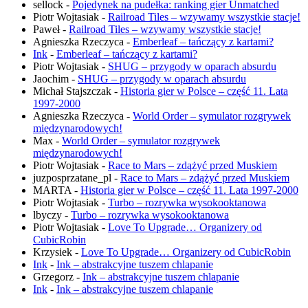
sellock
-
Pojedynek na pudełka: ranking gier Unmatched
Piotr Wojtasiak
-
Railroad Tiles – wzywamy wszystkie stacje!
Paweł
-
Railroad Tiles – wzywamy wszystkie stacje!
Agnieszka Rzeczyca
-
Emberleaf – tańczący z kartami?
Ink
-
Emberleaf – tańczący z kartami?
Piotr Wojtasiak
-
SHUG – przygody w oparach absurdu
Jaochim
-
SHUG – przygody w oparach absurdu
Michał Stajszczak
-
Historia gier w Polsce – część 11. Lata
1997-2000
Agnieszka Rzeczyca
-
World Order – symulator rozgrywek
międzynarodowych!
Max
-
World Order – symulator rozgrywek
międzynarodowych!
Piotr Wojtasiak
-
Race to Mars – zdążyć przed Muskiem
juzposprzatane_pl
-
Race to Mars – zdążyć przed Muskiem
MARTA
-
Historia gier w Polsce – część 11. Lata 1997-2000
Piotr Wojtasiak
-
Turbo – rozrywka wysokooktanowa
lbyczy
-
Turbo – rozrywka wysokooktanowa
Piotr Wojtasiak
-
Love To Upgrade… Organizery od
CubicRobin
Krzysiek
-
Love To Upgrade… Organizery od CubicRobin
Ink
-
Ink – abstrakcyjne tuszem chlapanie
Grzegorz
-
Ink – abstrakcyjne tuszem chlapanie
Ink
-
Ink – abstrakcyjne tuszem chlapanie