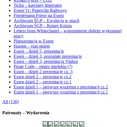
Krótko o grze – CO2
Tichu – karciany imperator
Essen’11: Paperclip Railways
Friedemann Friese na Essen
Archiwum ŚGP – Ewolucja w grach
Archiwum ŚGP – Reiner Knizia
Letters from Whitechapel – wspomnienie dobrze wykonanej
pracy
Planszostacja w Essen
Haggis – rzut okiem
Essen – dzień 5, prezentacje
Essen – dzień 3, pozostałe prezentacje
Essen – dzień 3, prezentacja Vinhos
Pirate Code – mistrz intelektu (?)
Essen – dzień 2 prezentacje cz. 3
Essen dzień 2 – prezentacje cz.2
Essen dzień 2 – prezentacje cz.1
Essen dzień 1 – pierwsze wrażenia z prezentacji cz.2
Essen dzień 1 – pierwsze wrażenia z prezentacji cz.1
All (130)
Patronaty – Wydarzenia