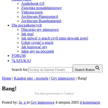
Audiobook GF
Zjawiska ponadplanszowe
Videorecenzje
Archiwum Planszostacji
Archiwum Boardgamegirl
Dla początkujących
Dlaczego gry planszowe
Jak grać
Jak mówić o grach czyli mini-słownik pojęć
Gdzie czytać o grach
Jak kupować gry
Jakie gry na początek
FORUM
🔍 SZUKAJ
Search for:
Search Button
Home
|
Katalog gier - recenzje
|
Gry imprezowe
|
Bang!
Bang!
Ten tekst przeczytasz w
5
minut
Posted by:
Ja_n
in
Gry imprezowe
4 sierpnia 2005
4 komentarze