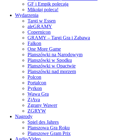
GF i Empik polecają
Mikołaj poleca!
Wydarzenia
Targi w Essen
aleGRAMY
Copernicon
GRAMY – Targi Gra i Zabawa
Falkon
One More Game
Planszówki na Narodowym
Planszówki w Spodku
Planszówki w Opactwie
Planszówki nad morzem
Polcon
Portalcon
Pyrkon
Wawa Gra
ZjAva
Zgrany Wawer
ZGRYW
Nagrody
Spiel des Jahres
Planszowa Gra Roku
Planszowe Gram Prix
Audio/Video