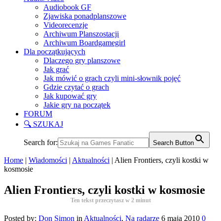
Audiobook GF
Zjawiska ponadplanszowe
Videorecenzje
Archiwum Planszostacji
Archiwum Boardgamegirl
Dla początkujących
Dlaczego gry planszowe
Jak grać
Jak mówić o grach czyli mini-słownik pojęć
Gdzie czytać o grach
Jak kupować gry
Jakie gry na początek
FORUM
🔍 SZUKAJ
Search for:
Search Button
Home
|
Wiadomości
|
Aktualności
|
Alien Frontiers, czyli kostki w
kosmosie
Alien Frontiers, czyli kostki w kosmosie
Ten tekst przeczytasz w
2
minut
Posted by:
Don Simon
in
Aktualności
,
Na radarze
6 maja 2010
0