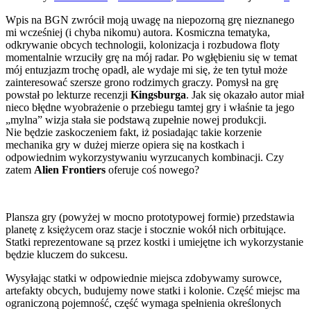
Wpis na BGN zwrócił moją uwagę na niepozorną grę nieznanego
mi wcześniej (i chyba nikomu) autora. Kosmiczna tematyka,
odkrywanie obcych technologii, kolonizacja i rozbudowa floty
momentalnie wrzuciły grę na mój radar. Po wgłębieniu się w temat
mój entuzjazm trochę opadł, ale wydaje mi się, że ten tytuł może
zainteresować szersze grono rodzimych graczy. Pomysł na grę
powstał po lekturze recenzji
Kingsburga
. Jak się okazało autor miał
nieco błędne wyobrażenie o przebiegu tamtej gry i właśnie ta jego
„mylna” wizja stała sie podstawą zupełnie nowej produkcji.
Nie będzie zaskoczeniem fakt, iż posiadając takie korzenie
mechanika gry w dużej mierze opiera się na kostkach i
odpowiednim wykorzystywaniu wyrzucanych kombinacji. Czy
zatem
Alien Frontiers
oferuje coś nowego?
Plansza gry (powyżej w mocno prototypowej formie) przedstawia
planetę z księżycem oraz stacje i stocznie wokół nich orbitujące.
Statki reprezentowane są przez kostki i umiejętne ich wykorzystanie
będzie kluczem do sukcesu.
Wysyłając statki w odpowiednie miejsca zdobywamy surowce,
artefakty obcych, budujemy nowe statki i kolonie. Część miejsc ma
ograniczoną pojemność, część wymaga spełnienia określonych