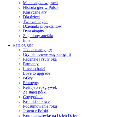
Matematyka w grach
Historia gier w Polsce
Klasyczne gry
Dla dzieci
Tworzenie gier
Dzienniki projektantów
Dwa akapity
Zaginiony artefakt
Inne
Katalog gier
Jak oceniamy gry
Gry planszowe w/g kategorii
Recenzje i rzuty oka
Patronaty
Love to hate!
Love to upgrade!
e-Gry
Prototypy
Relacje z rozgrywek
Ze starej półki
Cotygodnik
Kroniki stołowe
Podsumowanie roku
Jestem z Polski
Kup planszówkę na Dzień Dziecka