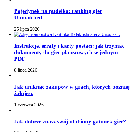
Pojedynek na pudełka: ranking gier
Unmatched
25 lipca 2026
Instrukcje, erraty i karty postaci: jak trzymać
dokumenty do gier planszowych w jednym
PDF
8 lipca 2026
Jak uniknąć zakupów w grach, których później
żałujesz
1 czerwca 2026
Jak dobrze znasz swój ulubiony gatunek gier?