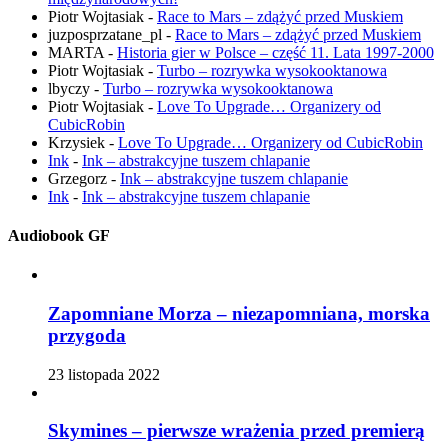
Piotr Wojtasiak
-
Race to Mars – zdążyć przed Muskiem
juzposprzatane_pl
-
Race to Mars – zdążyć przed Muskiem
MARTA
-
Historia gier w Polsce – część 11. Lata 1997-2000
Piotr Wojtasiak
-
Turbo – rozrywka wysokooktanowa
lbyczy
-
Turbo – rozrywka wysokooktanowa
Piotr Wojtasiak
-
Love To Upgrade… Organizery od
CubicRobin
Krzysiek
-
Love To Upgrade… Organizery od CubicRobin
Ink
-
Ink – abstrakcyjne tuszem chlapanie
Grzegorz
-
Ink – abstrakcyjne tuszem chlapanie
Ink
-
Ink – abstrakcyjne tuszem chlapanie
Audiobook GF
Zapomniane Morza – niezapomniana, morska
przygoda
23 listopada 2022
Skymines – pierwsze wrażenia przed premierą