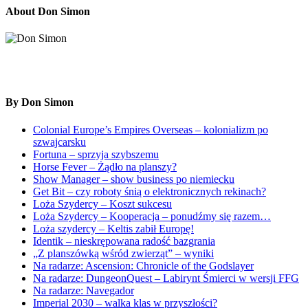
About Don Simon
By Don Simon
Colonial Europe’s Empires Overseas – kolonializm po
szwajcarsku
Fortuna – sprzyja szybszemu
Horse Fever – Żądło na planszy?
Show Manager – show business po niemiecku
Get Bit – czy roboty śnią o elektronicznych rekinach?
Loża Szydercy – Koszt sukcesu
Loża Szydercy – Kooperacja – ponudźmy się razem…
Loża szydercy – Keltis zabił Europę!
Identik – nieskrępowana radość bazgrania
„Z planszówką wśród zwierząt” – wyniki
Na radarze: Ascension: Chronicle of the Godslayer
Na radarze: DungeonQuest – Labirynt Śmierci w wersji FFG
Na radarze: Navegador
Imperial 2030 – walka klas w przyszłości?