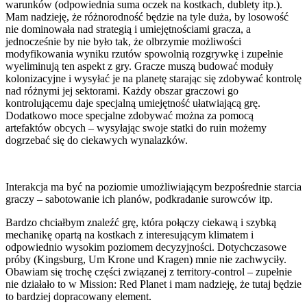
warunków (odpowiednia suma oczek na kostkach, dublety itp.).
Mam nadzieję, że różnorodność będzie na tyle duża, by losowość
nie dominowała nad strategią i umiejętnościami gracza, a
jednocześnie by nie było tak, że olbrzymie możliwości
modyfikowania wyniku rzutów spowolnią rozgrywkę i zupełnie
wyeliminują ten aspekt z gry. Gracze muszą budować moduły
kolonizacyjne i wysyłać je na planetę starając się zdobywać kontrolę
nad różnymi jej sektorami. Każdy obszar graczowi go
kontrolującemu daje specjalną umiejętność ułatwiającą grę.
Dodatkowo moce specjalne zdobywać można za pomocą
artefaktów obcych – wysyłając swoje statki do ruin możemy
dogrzebać się do ciekawych wynalazków.
Interakcja ma być na poziomie umożliwiającym bezpośrednie starcia
graczy – sabotowanie ich planów, podkradanie surowców itp.
Bardzo chciałbym znaleźć grę, która połączy ciekawą i szybką
mechanikę opartą na kostkach z interesującym klimatem i
odpowiednio wysokim poziomem decyzyjności. Dotychczasowe
próby (Kingsburg, Um Krone und Kragen) mnie nie zachwyciły.
Obawiam się trochę części związanej z territory-control – zupełnie
nie działało to w Mission: Red Planet i mam nadzieję, że tutaj będzie
to bardziej dopracowany element.