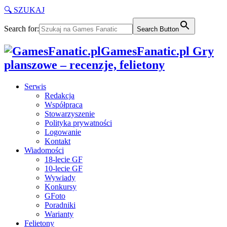
🔍 SZUKAJ
Search for:
Search Button
GamesFanatic.pl Gry
planszowe – recenzje, felietony
Serwis
Redakcja
Współpraca
Stowarzyszenie
Polityka prywatności
Logowanie
Kontakt
Wiadomości
18-lecie GF
10-lecie GF
Wywiady
Konkursy
GFoto
Poradniki
Warianty
Felietony