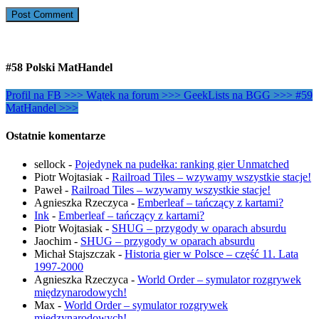
#58 Polski MatHandel
Profil na FB >>>
Wątek na forum >>>
GeekLists na BGG >>>
#59
MatHandel >>>
Ostatnie komentarze
sellock
-
Pojedynek na pudełka: ranking gier Unmatched
Piotr Wojtasiak
-
Railroad Tiles – wzywamy wszystkie stacje!
Paweł
-
Railroad Tiles – wzywamy wszystkie stacje!
Agnieszka Rzeczyca
-
Emberleaf – tańczący z kartami?
Ink
-
Emberleaf – tańczący z kartami?
Piotr Wojtasiak
-
SHUG – przygody w oparach absurdu
Jaochim
-
SHUG – przygody w oparach absurdu
Michał Stajszczak
-
Historia gier w Polsce – część 11. Lata
1997-2000
Agnieszka Rzeczyca
-
World Order – symulator rozgrywek
międzynarodowych!
Max
-
World Order – symulator rozgrywek
międzynarodowych!