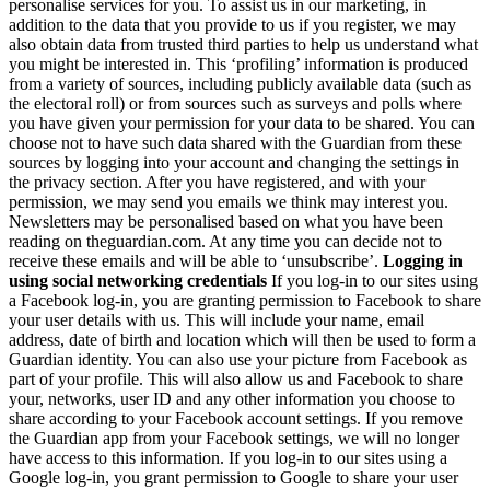
personalise services for you. To assist us in our marketing, in
addition to the data that you provide to us if you register, we may
also obtain data from trusted third parties to help us understand what
you might be interested in. This ‘profiling’ information is produced
from a variety of sources, including publicly available data (such as
the electoral roll) or from sources such as surveys and polls where
you have given your permission for your data to be shared. You can
choose not to have such data shared with the Guardian from these
sources by logging into your account and changing the settings in
the privacy section. After you have registered, and with your
permission, we may send you emails we think may interest you.
Newsletters may be personalised based on what you have been
reading on theguardian.com. At any time you can decide not to
receive these emails and will be able to ‘unsubscribe’.
Logging in
using social networking credentials
If you log-in to our sites using
a Facebook log-in, you are granting permission to Facebook to share
your user details with us. This will include your name, email
address, date of birth and location which will then be used to form a
Guardian identity. You can also use your picture from Facebook as
part of your profile. This will also allow us and Facebook to share
your, networks, user ID and any other information you choose to
share according to your Facebook account settings. If you remove
the Guardian app from your Facebook settings, we will no longer
have access to this information. If you log-in to our sites using a
Google log-in, you grant permission to Google to share your user