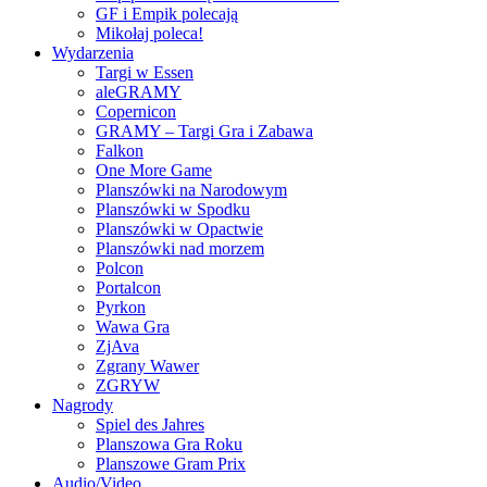
GF i Empik polecają
Mikołaj poleca!
Wydarzenia
Targi w Essen
aleGRAMY
Copernicon
GRAMY – Targi Gra i Zabawa
Falkon
One More Game
Planszówki na Narodowym
Planszówki w Spodku
Planszówki w Opactwie
Planszówki nad morzem
Polcon
Portalcon
Pyrkon
Wawa Gra
ZjAva
Zgrany Wawer
ZGRYW
Nagrody
Spiel des Jahres
Planszowa Gra Roku
Planszowe Gram Prix
Audio/Video