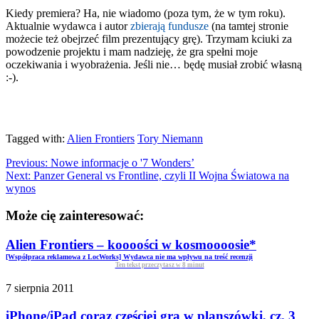
Kiedy premiera? Ha, nie wiadomo (poza tym, że w tym roku).
Aktualnie wydawca i autor
zbierają fundusze
(na tamtej stronie
możecie też obejrzeć film prezentujący grę). Trzymam kciuki za
powodzenie projektu i mam nadzieję, że gra spełni moje
oczekiwania i wyobrażenia. Jeśli nie… będę musiał zrobić własną
:-).
Tagged with:
Alien Frontiers
Tory Niemann
Previous:
Nowe informacje o '7 Wonders’
Next:
Panzer General vs Frontline, czyli II Wojna Światowa na
wynos
Może cię zainteresować:
Alien Frontiers – koooości w kosmoooosie*
[Współpraca reklamowa z LocWorks] Wydawca nie ma wpływu na treść recenzji
Ten tekst przeczytasz w
8
minut
7 sierpnia 2011
iPhone/iPad coraz częściej gra w planszówki, cz. 3