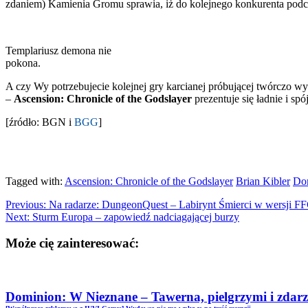
zdaniem) Kamienia Gromu sprawia, iż do kolejnego konkurenta podc
Templariusz demona nie
pokona.
A czy Wy potrzebujecie kolejnej gry karcianej próbującej twórczo wy
–
Ascension: Chronicle of the Godslayer
prezentuje się ładnie i spó
[źródło: BGN i
BGG
]
Tagged with:
Ascension: Chronicle of the Godslayer
Brian Kibler
Do
Previous:
Na radarze: DungeonQuest – Labirynt Śmierci w wersji F
Next:
Sturm Europa – zapowiedź nadciagającej burzy
Może cię zainteresować:
Dominion: W Nieznane – Tawerna, pielgrzymi i zdarz