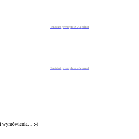
Ten tekst przeczytasz w
3
minut
Ten tekst przeczytasz w
5
minut
a i wymówienia… ;-)