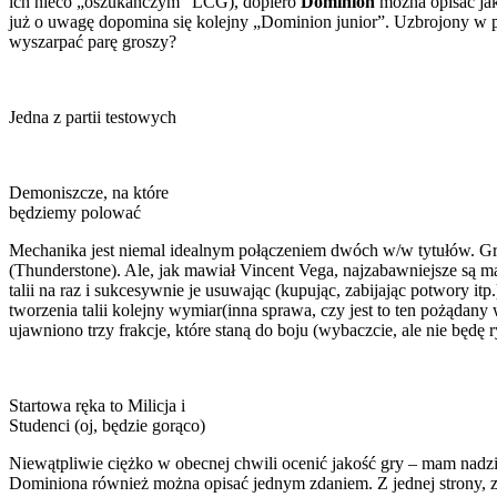
ich nieco „oszukańczym” LCG), dopiero
Dominion
można opisać jak
już o uwagę dopomina się kolejny „Dominion junior”. Uzbrojony w p
wyszarpać parę groszy?
Jedna z partii testowych
Demoniszcze, na które
będziemy polować
Mechanika jest niemal idealnym połączeniem dwóch w/w tytułów. Gra
(Thunderstone). Ale, jak mawiał Vincent Vega, najzabawniejsze są ma
talii na raz i sukcesywnie je usuwając (kupując, zabijając potwory i
tworzenia talii kolejny wymiar(inna sprawa, czy jest to ten pożądany 
ujawniono trzy frakcje, które staną do boju (wybaczcie, ale nie będę
Startowa ręka to Milicja i
Studenci (oj, będzie gorąco)
Niewątpliwie ciężko w obecnej chwili ocenić jakość gry – mam nadziej
Dominiona również można opisać jednym zdaniem. Z jednej strony, z