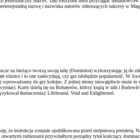
o jednoznaczny sukces. Taki rodzynek musi przyciągać naśladowców –
retensjonalną nazwę i nazwiska autorów odnoszących sukcesy w Magic:
cze na bieżąco tworzą swoją talię (Dominion) wykorzystując ją do z
łe różnice i to one zadecydują, czy gra zdobędzie popularność. W Asc
tp.) wprowadzamy do gry kolejne. Z jednej strony niewątpliwie może to
wymiar). Karty dzielą się na Bohaterów, którzy krążą w talii i Budowle
 ryzykował tłumaczenia): Lifebound, Void and Enlightened.
ę, że instrukcja zostanie opublikowana przed sierpniową premierą. Na p
 otwartymi ramionami przywitałbym porządny tytuł kończący dominację