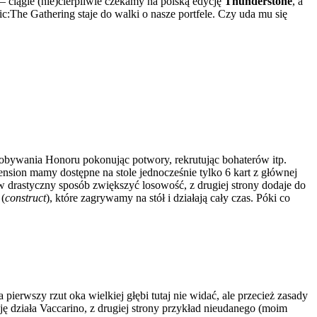
 ciągle (nie)cierpliwie czekamy na polską edycję
Thunderstone
, a
The Gathering staje do walki o nasze portfele. Czy uda mu się
dobywania Honoru pokonując potwory, rekrutując bohaterów itp.
ension mamy dostępne na stole jednocześnie tylko 6 kart z głównej
 w drastyczny sposób zwiększyć losowość, z drugiej strony dodaje do
 (
construct
), które zagrywamy na stół i działają cały czas. Póki co
ierwszy rzut oka wielkiej głębi tutaj nie widać, ale przecież zasady
 działa Vaccarino, z drugiej strony przykład nieudanego (moim