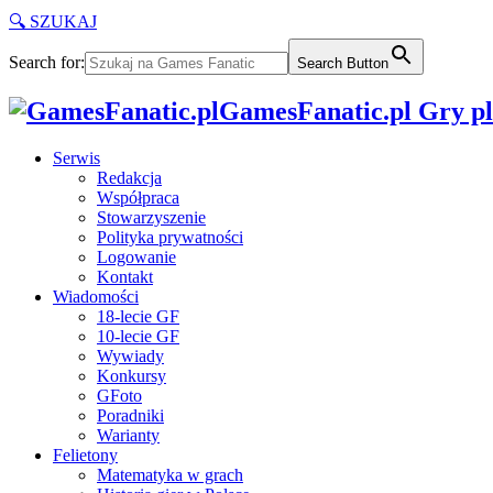
🔍 SZUKAJ
Search for:
Search Button
GamesFanatic.pl Gry pla
Serwis
Redakcja
Współpraca
Stowarzyszenie
Polityka prywatności
Logowanie
Kontakt
Wiadomości
18-lecie GF
10-lecie GF
Wywiady
Konkursy
GFoto
Poradniki
Warianty
Felietony
Matematyka w grach