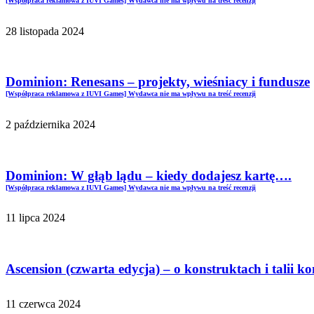
[Współpraca reklamowa z IUVI Games] Wydawca nie ma wpływu na treść recenzji
28 listopada 2024
Dominion: Renesans – projekty, wieśniacy i fundusze
[Współpraca reklamowa z IUVI Games] Wydawca nie ma wpływu na treść recenzji
2 października 2024
Dominion: W głąb lądu – kiedy dodajesz kartę….
[Współpraca reklamowa z IUVI Games] Wydawca nie ma wpływu na treść recenzji
11 lipca 2024
Ascension (czwarta edycja) – o konstruktach i talii 
11 czerwca 2024