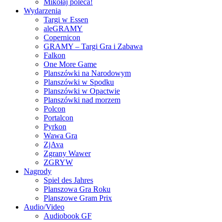
Mikołaj poleca!
Wydarzenia
Targi w Essen
aleGRAMY
Copernicon
GRAMY – Targi Gra i Zabawa
Falkon
One More Game
Planszówki na Narodowym
Planszówki w Spodku
Planszówki w Opactwie
Planszówki nad morzem
Polcon
Portalcon
Pyrkon
Wawa Gra
ZjAva
Zgrany Wawer
ZGRYW
Nagrody
Spiel des Jahres
Planszowa Gra Roku
Planszowe Gram Prix
Audio/Video
Audiobook GF