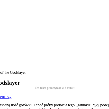
 of the Godslayer
odslayer
Ten tekst przeczytasz w
3
minut
entarzy
ozsądną ilość gotówki. I choć próby podbicia tego „gatunku” były po