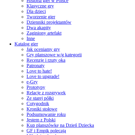
Historia gier w Polsce
Klasyczne gry
Dla dzieci
Tworzenie gier
Dzienniki projektantów
Dwa akapity
Zaginiony artefakt
Inne
Katalog gier
Jak oceniamy gry
Gry planszowe w/g kategorii
Recenzje i rzuty oka
Patronaty
Love to hate!
Love to upgrade!
e-Gry
Prototypy
Relacje z rozgrywek
Ze starej półki
Cotygodnik
Kroniki stołowe
Podsumowanie roku
Jestem z Polski
Kup planszówkę na Dzień Dziecka
GF i Empik polecają