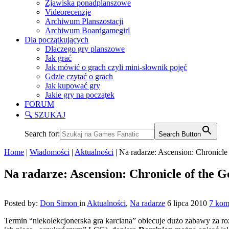
Zjawiska ponadplanszowe
Videorecenzje
Archiwum Planszostacji
Archiwum Boardgamegirl
Dla początkujących
Dlaczego gry planszowe
Jak grać
Jak mówić o grach czyli mini-słownik pojęć
Gdzie czytać o grach
Jak kupować gry
Jakie gry na początek
FORUM
🔍 SZUKAJ
Search for:
Search Button
Home
|
Wiadomości
|
Aktualności
|
Na radarze: Ascension: Chronicle
Na radarze: Ascension: Chronicle of the G
Posted by:
Don Simon
in
Aktualności
,
Na radarze
6 lipca 2010
7 kom
Termin “niekolekcjonerska gra karciana” obiecuje dużo zabawy za r