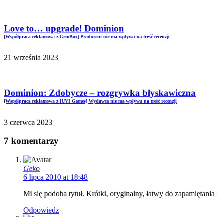
Love to… upgrade! Dominion
[Współpraca reklamowa z GemBox] Producent nie ma wpływu na treść recenzji
21 września 2023
Dominion: Zdobycze – rozgrywka błyskawiczna
[Współpraca reklamowa z IUVI Games] Wydawca nie ma wpływu na treść recenzji
3 czerwca 2023
7 komentarzy
Geko
6 lipca 2010 at 18:48
Mi się podoba tytuł. Krótki, oryginalny, łatwy do zapamiętani
Odpowiedz