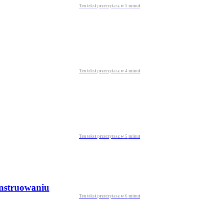
Ten tekst przeczytasz w
5
minut
Ten tekst przeczytasz w
4
minut
Ten tekst przeczytasz w
5
minut
konstruowaniu
Ten tekst przeczytasz w
6
minut