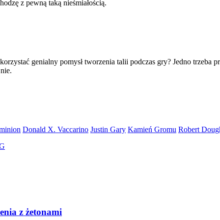
hodzę z pewną taką nieśmiałością.
korzystać genialny pomysł tworzenia talii podczas gry? Jedno trzeba 
jnie.
minion
Donald X. Vaccarino
Justin Gary
Kamień Gromu
Robert Doug
FG
enia z żetonami