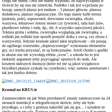
czego nie mamy. Otóż nie mamy wypraski, bo najzwyczajniej w
świecie by się ona nie zmieściła. Pudełko i tak jest wypchane po
brzegi, samych plansz jest multum – 3 plansze główne, plansza
dodatkowa, plansze organizacyjne. Do tego mamy kafle terenu
(jaskinia, pole), usprawnień, drewniane zwierzątka, zboże,
warzywa, tekturowe żetony monet czy żywności, talia kart żniw,
plastikowe rubiny i rudę, itp., itd. A wszystko najwyższej jakości.
Tektura gruba i solidna, zwierzątka wyglądają jak zwierzątka, a
roślinki jak roślinki (nie sposób pomylić dzika z owcą, czy zboża z
warzywem). Jedynie krasnale jakieś takie krążkowate – nie pasują
do ogólnego wizerunku „dopieszczonego” wykonania elementów
gry, acz trzeba przyznać, że są funkcjonalne. Jeżeli chodzi o grafiki
to akurat one nie wywołają efektu „wow”, a szkoda bo to jest
niekiedy argument żeby przyciągnąć opornych do stołu. Ale
kosztem słabszych ilustracji (które też nie są jakoś wyjątkowo
brzydkie) plansze zyskały na czytelności, więc
summa summarum
i
tak jest bardzo dobrze.
Krasnal na KRUS-ie
Zastanawiałem się jak Wam przedstawić zasady zamieszczone na 24
stronach instrukcji w telegraficznym skrócie, żeby nie było
przydługo, a i żeby z grubsza nakreślić jak się gra… i uznałem że
chyba to się nie uda. Napiszę więc mniej więcej o co w Kawernie