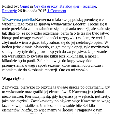
Posted by:
Ginet
in
Gry dla graczy
,
Katalog gier - recenzje
,
Recenzje
26 listopada 2015
1 Comment
Kawerna
miała swoją polską premierę we
wrześniu tego roku za sprawą wydawnictw
Lacerta
. Trochę się u
mnie przeleżała zanim zabrałem się do pisania recenzji, ale stało się
tak dlatego, że po każdej rozegranej partii (a o te też nie było łatwo
biorąc pod uwagę czasochłonności rozgrywki) czułem, że wciąż
zbyt mało wiem o grze, żeby zabrać się do jej rzetelnego opisu. W
końcu jednak mnie oświeciło, że gra ma tyle opcji, tyle możliwych
strategii czy tyle dróg prowadzących do zwycięstwa, że poznanie
ich wszystkich to kwestia nie kilku lecz kilkunastu, a może i
kilkudziesięciu partii. Zebrałem więc do kupy wszystkie
przemyślenia, uwagi i spostrzeżenie, które miałem dotychczas i
zabrałem się do skrobania recenzji. Oto co mi wyszło.
Waga ciężka
Zazwyczaj pierwsze co przyciąga uwagę gracza po otrzymaniu gry
to wykonanie oraz grafiki jej elementów. Z Kawerną jest jednak
nieco inaczej. Pierwszą myślą, gdy trzymasz ją w rękach, jest „rety,
jaka ona ciężka”. Zaciekawiony położyłem więc Kawernę na wagę
łazienkową i ustaliłem, że mieści ona w sobie bite 3,4 kilo
elementów. Nieźle, co więc mamy w środku ? Najpierw o tym