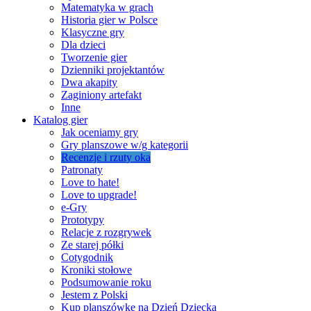
Matematyka w grach
Historia gier w Polsce
Klasyczne gry
Dla dzieci
Tworzenie gier
Dzienniki projektantów
Dwa akapity
Zaginiony artefakt
Inne
Katalog gier
Jak oceniamy gry
Gry planszowe w/g kategorii
Recenzje i rzuty oka
Patronaty
Love to hate!
Love to upgrade!
e-Gry
Prototypy
Relacje z rozgrywek
Ze starej półki
Cotygodnik
Kroniki stołowe
Podsumowanie roku
Jestem z Polski
Kup planszówkę na Dzień Dziecka