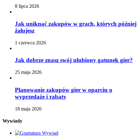
8 lipca 2026
Jak uniknąć zakupów w grach, których później
żałujesz
1 czerwca 2026
Jak dobrze znasz swój ulubiony gatunek gier?
25 maja 2026
Planowanie zakupów gier w oparciu o
wyprzedaże i rabaty
18 maja 2026
Wywiady