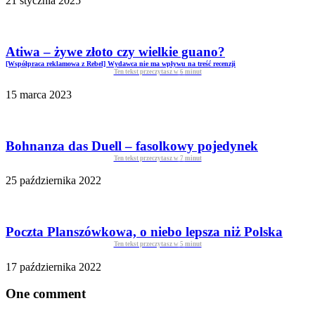
21 stycznia 2025
Atiwa – żywe złoto czy wielkie guano?
[Współpraca reklamowa z Rebel] Wydawca nie ma wpływu na treść recenzji
Ten tekst przeczytasz w
6
minut
15 marca 2023
Bohnanza das Duell – fasolkowy pojedynek
Ten tekst przeczytasz w
7
minut
25 października 2022
Poczta Planszówkowa, o niebo lepsza niż Polska
Ten tekst przeczytasz w
5
minut
17 października 2022
One comment