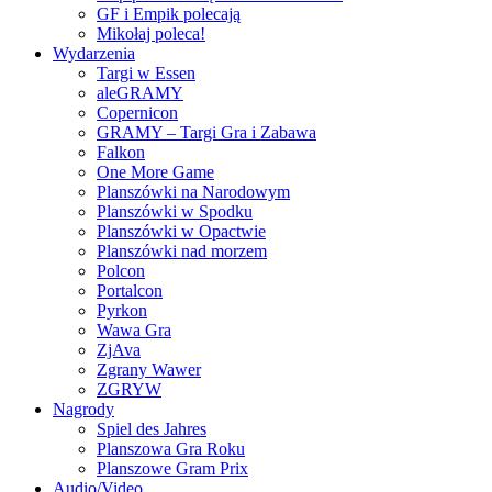
GF i Empik polecają
Mikołaj poleca!
Wydarzenia
Targi w Essen
aleGRAMY
Copernicon
GRAMY – Targi Gra i Zabawa
Falkon
One More Game
Planszówki na Narodowym
Planszówki w Spodku
Planszówki w Opactwie
Planszówki nad morzem
Polcon
Portalcon
Pyrkon
Wawa Gra
ZjAva
Zgrany Wawer
ZGRYW
Nagrody
Spiel des Jahres
Planszowa Gra Roku
Planszowe Gram Prix
Audio/Video