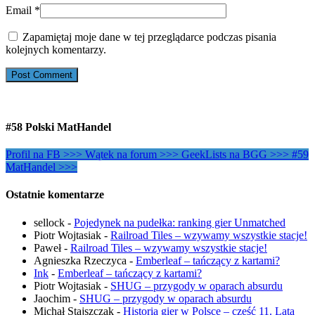
Email
*
Zapamiętaj moje dane w tej przeglądarce podczas pisania
kolejnych komentarzy.
#58 Polski MatHandel
Profil na FB >>>
Wątek na forum >>>
GeekLists na BGG >>>
#59
MatHandel >>>
Ostatnie komentarze
sellock
-
Pojedynek na pudełka: ranking gier Unmatched
Piotr Wojtasiak
-
Railroad Tiles – wzywamy wszystkie stacje!
Paweł
-
Railroad Tiles – wzywamy wszystkie stacje!
Agnieszka Rzeczyca
-
Emberleaf – tańczący z kartami?
Ink
-
Emberleaf – tańczący z kartami?
Piotr Wojtasiak
-
SHUG – przygody w oparach absurdu
Jaochim
-
SHUG – przygody w oparach absurdu
Michał Stajszczak
-
Historia gier w Polsce – część 11. Lata