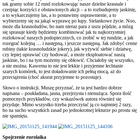
tak gramy sobie 12 rund rozlokowując nasze dzielne krasnale i
czerpiąc korzyści z obstawionych akcji – a to rozbudujemy jaskinię,
a to wykarczujemy las, a to postawimy usprawnienie, a to
wybierzemy się na jakąś wyprawę po łupy. Sielankowe życie. Noo,
może dla krasnoludów, bo nam nieraz para z uszu pójdzie, a mózg
się sprasuje kiedy będziemy kombinować jak tu najkorzystniej
rozlokować naszych podopiecznych, co zrobić w tej rundzie, a jak
rozegrać kolejną … i następną, i jeszcze następną. Jak zdobyć cenne
rubiny (takie krasnoludzkie jokery), jak wyżywić siebie i dziatwę,
czy lepiej uprawiać czy hodować, a może eksploatować naszą
jaskinie, bo i na tym możemy się obłowić. Chciałoby się wszystko,
a nie można. Kawerna to nie jest lekkie i przyjemne łechtanie
szarych komórek, to jest doładowanie ich pełną mocą, aż do
przeciążenia (choć akurat przyjemne to pozostaje).
Słowo o instrukcji. Muszę przyznać, że ta jest bardzo dobrze
napisana – poukładana, jasna, przejrzysta i nienużąca. Spora ilość
pomocnych przykładów, czy wskazówek autora również się
przydaje. Mimo wszystko trzeba przeczytać ją co najmniej 2 razy,
bo na sucho wszystkich zasad po jednokrotnej lekturze po prostu się
nie spamięta.
Spojrzenie eurolaika