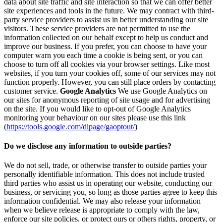
data about site traffic and site interaction so that we can offer better
site experiences and tools in the future. We may contract with third-
party service providers to assist us in better understanding our site
visitors. These service providers are not permitted to use the
information collected on our behalf except to help us conduct and
improve our business. If you prefer, you can choose to have your
computer warn you each time a cookie is being sent, or you can
choose to turn off all cookies via your browser settings. Like most
websites, if you turn your cookies off, some of our services may not
function properly. However, you can still place orders by contacting
customer service.
Google Analytics
We use Google Analytics on
our sites for anonymous reporting of site usage and for advertising
on the site. If you would like to opt-out of Google Analytics
monitoring your behaviour on our sites please use this link
(
https://tools.google.com/dlpage/gaoptout/
)
Do we disclose any information to outside parties?
We do not sell, trade, or otherwise transfer to outside parties your
personally identifiable information. This does not include trusted
third parties who assist us in operating our website, conducting our
business, or servicing you, so long as those parties agree to keep this
information confidential. We may also release your information
when we believe release is appropriate to comply with the law,
enforce our site policies, or protect ours or others rights, property, or