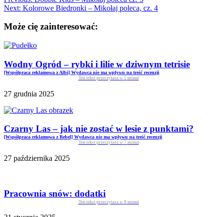
Next:
Kolorowe Biedronki – Mikołaj poleca, cz. 4
Może cię zainteresować:
Wodny Ogród – rybki i lilie w dziwnym tetrisie
[Współpraca reklamowa z Albi] Wydawca nie ma wpływu na treść recenzji
Ten tekst przeczytasz w
5
minut
27 grudnia 2025
Czarny Las – jak nie zostać w lesie z punktami?
[Współpraca reklamowa z Rebel] Wydawca nie ma wpływu na treść recenzji
Ten tekst przeczytasz w
7
minut
27 października 2025
Pracownia snów: dodatki
Ten tekst przeczytasz w
8
minut