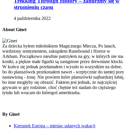
Trekking Through History – zanurzmy się w
strumieniu czasu
4 października 2022
About Ginet
Za dziecka byłem miłośnikiem Magicznego Miecza, Po latach,
wiedziony sentymentem, zakupiłem Runebound i Horror w
Arkham. Początkowo nieufnie patrzyłem na gry, w których nie ma
kostki, a piękne małe figurki są zastąpione przez drewniane klocki.
W końcu się jednak przełamałem i wyszło to wszystkim na dobre,
bo do planszówek przekonałem nawet - sceptycznie do tamtej pory
nastawioną - żonę. Nie powiem które planszówki najbardziej lubię,
bo inne mogłyby się obrazić. Faktem jest jednak, że najczęściej
grywam w gry rodzinne, choć chętnie też siadam do cięższego
tytułu lub wracam do któregoś ameritrasha.
By Ginet
Kierunek Europa – miesiąc udanych wakacji