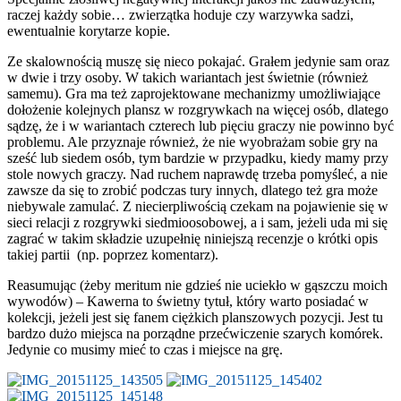
raczej każdy sobie… zwierzątka hoduje czy warzywka sadzi,
ewentualnie korytarze kopie.
Ze skalownością muszę się nieco pokajać. Grałem jedynie sam oraz
w dwie i trzy osoby. W takich wariantach jest świetnie (również
samemu). Gra ma też zaprojektowane mechanizmy umożliwiające
dołożenie kolejnych plansz w rozgrywkach na więcej osób, dlatego
sądzę, że i w wariantach czterech lub pięciu graczy nie powinno być
problemu. Ale przyznaje również, że nie wyobrażam sobie gry na
sześć lub siedem osób, tym bardzie w przypadku, kiedy mamy przy
stole nowych graczy. Nad ruchem naprawdę trzeba pomyśleć, a nie
zawsze da się to zrobić podczas tury innych, dlatego też gra może
niebywale zamulać. Z niecierpliwością czekam na pojawienie się w
sieci relacji z rozgrywki siedmioosobowej, a i sam, jeżeli uda mi się
zagrać w takim składzie uzupełnię niniejszą recenzje o krótki opis
takiej partii (np. poprzez komentarz).
Reasumując (żeby meritum nie gdzieś nie uciekło w gąszczu moich
wywodów) – Kawerna to świetny tytuł, który warto posiadać w
kolekcji, jeżeli jest się fanem ciężkich planszowych pozycji. Jest tu
bardzo dużo miejsca na porządne przećwiczenie szarych komórek.
Jedynie co musimy mieć to czas i miejsce na grę.