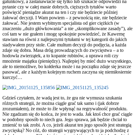
gatunkowy, a zastanawiacie się tylko lub szukacie odpowiedzi na
pytanie czy w całej masie dobrych, cięższych tytułów warto
poświęcić pieniądze akurat na ten i czy nie będziecie później
żałować decyzji. I Wam powiem – z pewnością nie, nie będziecie
żałować. Nie jestem wybitnym specjalista od gier ciężkich (w
znaczeniu „dużo główkowania” a nie „skomplikowane zasady”), ale
coś tam w nie grałem i mogę spokojnie powiedzieć, że Kawernę
stawiam na równi z najlepszymi tytułami w tej kategorii do jakich
siadywałem przy stole. Całe multum decyzji do podjęcia, a każda
zdaje się dobra. Masa dróg prowadzących do zwycięstwa – a to
hodowla zwierzątek, a to kopanie rubinów, a uprawa roli czy
mnożenie majątku (pieniędzy). Najlepiej by mieć dużo wszystkiego,
ale to niemożliwe, bo kołderka może i na początku zdaje się jeszcze
pasować, ale z każdym kolejnym ruchem zaczyna się niemiłosiernie
kurczyć…
Gdzieś czytałem, że wadą jest to, że gra nie wymusza szukania
różnych strategii, że można ciągle grać tak samo i (jak dobrze
zrozumiałem), że może to źle wpłynąć na regrywalność produktu.
Nie zgadzam się do końca, że jest to wada. Jak ktoś chce grać ciągle
w podobny sposób to niech gra. Jego sprawa, jak będzie chciał to
zmienić to tak zrobi. A co, jeżeli akurat ten jego sposób jest strategią
zwycięską? No cóż, do strategii wygrywających to ja podchodzę z