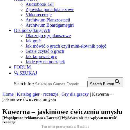
Audiobook GF
Zjawiska ponadplanszowe
Videorecenzje
Archiwum Planszostacji
Archiwum Boardgamegirl
Dla początkujących
Dlaczego gry planszowe
Jak grać
Jak mówić o grach czyli mini-słownik pojęć
Gdzie czytać o grach
Jak kupować gry
Jakie gry na początek
FORUM
🔍 SZUKAJ
Search for:
Search Button
Home
|
Katalog gier - recenzje
|
Gry dla graczy
|
Kawerna –
jaskiniowe ćwiczenia umysłu
Kawerna – jaskiniowe ćwiczenia umysłu
[Współpraca reklamowa z Lacerta] Wydawca nie ma wpływu na treść
recenzji
Ten tekst przeczytasz w
8
minut