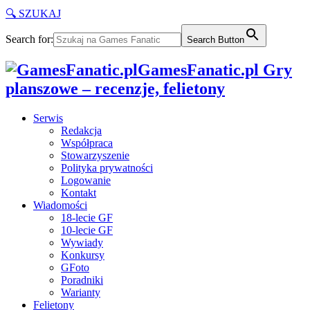
🔍 SZUKAJ
Search for:
Search Button
GamesFanatic.pl Gry
planszowe – recenzje, felietony
Serwis
Redakcja
Współpraca
Stowarzyszenie
Polityka prywatności
Logowanie
Kontakt
Wiadomości
18-lecie GF
10-lecie GF
Wywiady
Konkursy
GFoto
Poradniki
Warianty
Felietony