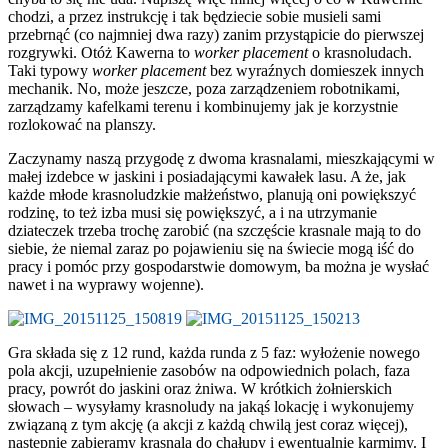
chodzi, a przez instrukcję i tak będziecie sobie musieli sami
przebrnąć (co najmniej dwa razy) zanim przystąpicie do pierwszej
rozgrywki. Otóż Kawerna to
worker placement
o krasnoludach.
Taki typowy
worker placement
bez wyraźnych domieszek innych
mechanik. No, może jeszcze, poza zarządzeniem robotnikami,
zarządzamy kafelkami terenu i kombinujemy jak je korzystnie
rozlokować na planszy.
Zaczynamy naszą przygodę z dwoma krasnalami, mieszkającymi w
małej izdebce w jaskini i posiadającymi kawałek lasu. A że, jak
każde młode krasnoludzkie małżeństwo, planują oni powiększyć
rodzinę, to też izba musi się powiększyć, a i na utrzymanie
dziateczek trzeba trochę zarobić (na szczęście krasnale mają to do
siebie, że niemal zaraz po pojawieniu się na świecie mogą iść do
pracy i pomóc przy gospodarstwie domowym, ba można je wysłać
nawet i na wyprawy wojenne).
Gra składa się z 12 rund, każda runda z 5 faz: wyłożenie nowego
pola akcji, uzupełnienie zasobów na odpowiednich polach, faza
pracy, powrót do jaskini oraz żniwa. W krótkich żołnierskich
słowach – wysyłamy krasnoludy na jakąś lokację i wykonujemy
związaną z tym akcję (a akcji z każdą chwilą jest coraz więcej),
następnie zabieramy krasnala do chałupy i ewentualnie karmimy. I