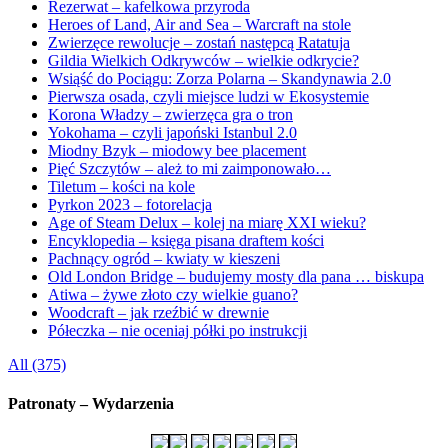
Rezerwat – kafelkowa przyroda
Heroes of Land, Air and Sea – Warcraft na stole
Zwierzęce rewolucje – zostań następcą Ratatuja
Gildia Wielkich Odkrywców – wielkie odkrycie?
Wsiąść do Pociągu: Zorza Polarna – Skandynawia 2.0
Pierwsza osada, czyli miejsce ludzi w Ekosystemie
Korona Władzy – zwierzęca gra o tron
Yokohama – czyli japoński Istanbul 2.0
Miodny Bzyk – miodowy bee placement
Pięć Szczytów – ależ to mi zaimponowało…
Tiletum – kości na kole
Pyrkon 2023 – fotorelacja
Age of Steam Delux – kolej na miarę XXI wieku?
Encyklopedia – księga pisana draftem kości
Pachnący ogród – kwiaty w kieszeni
Old London Bridge – budujemy mosty dla pana … biskupa
Atiwa – żywe złoto czy wielkie guano?
Woodcraft – jak rzeźbić w drewnie
Półeczka – nie oceniaj półki po instrukcji
All (375)
Patronaty – Wydarzenia