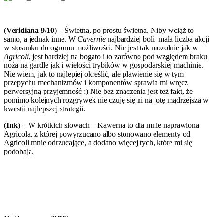
(
Veridiana 9/10
) – Świetna, po prostu świetna. Niby wciąż to
samo, a jednak inne. W
Cavernie
najbardziej boli mała liczba akcji
w stosunku do ogromu możliwości. Nie jest tak mozolnie jak w
Agricoli
, jest bardziej na bogato i to zarówno pod względem braku
noża na gardle jak i wielości trybików w gospodarskiej machinie.
Nie wiem, jak to najlepiej określić, ale pławienie się w tym
przepychu mechanizmów i komponentów sprawia mi wręcz
perwersyjną przyjemność :) Nie bez znaczenia jest też fakt, że
pomimo kolejnych rozgrywek nie czuję się ni na jotę mądrzejsza w
kwestii najlepszej strategii.
(
Ink
) – W krótkich słowach – Kawerna to dla mnie naprawiona
Agricola, z której powyrzucano albo stonowano elementy od
Agricoli mnie odrzucające, a dodano więcej tych, które mi się
podobają.