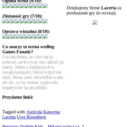
Ogólna ocena (9/10):
Dziękujemy firmie
Lacerta
za
przekazanie gry do recenzji.
Złożoność gry (7/10):
Oprawa wizualna (8/10):
Co znaczy ta ocena według
Games Fanatic?
Gra tak dobra, że chce się ją
polecać, zachwycać nią i głosić jej
zalety. Jedna z najlepszych w
swojej kategorii, której wstyd nie
znać. Może mieć niewielkie wady,
ale nic, co by realnie wpływało
negatywnie na jej odbiór.
Przydatne linki:
Tagged with:
Agricola
Kawerna
Lacerta
Uwe Rosenberg
Previous:
Dobble Kids – Mikołaj poleca cz. 3