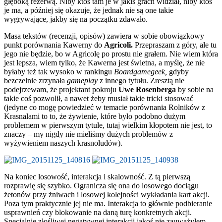
głęboką rezerwą. Niby ktoś tam je w jakiś grach widział, niby ktoś
je ma, a później się okazuje, że jednak nie są one takie
wygrywające, jakby się na początku zdawało.
Masa tekstów (recenzji, opisów) zawiera w sobie obowiązkowy
punkt porównania Kawerny do
Agricoli.
Przepraszam z góry, ale tu
jego nie będzie, bo w Agricolę po prostu nie grałem. Nie wiem która
jest lepsza, wiem tylko, że Kawerna jest świetna, a myślę, że nie
byłaby też tak wysoko w rankingu
B
oardgamegeek,
gdyby
bezczelnie zrzynała
gameplay
z innego tytułu. Zresztą nie
podejrzewam, że projektant pokroju
Uwe Rosenberga
by sobie na
takie coś pozwolił, a nawet żeby musiał takie tricki stosować
(jedyne co mogę powiedzieć w temacie porównania Rolników z
Krasnalami to to, że żywienie, które było podobno dużym
problemem w pierwszym tytule, tutaj wielkim kłopotem nie jest, to
znaczy – my nigdy nie mieliśmy dużych problemów z
wyżywieniem naszych krasnoludów).
Na koniec losowość, interakcja i skalowność. Z tą pierwszą
rozprawię się szybko.
Ogranicza się ona do losowego dociągu
żetonów przy żniwach i losowej kolejności wykładania kart akcji
.
Poza tym praktycznie jej nie ma. Interakcja to głównie podbieranie
usprawnień czy blokowanie na daną turę konkretnych akcji.
Specjalnie złośliwej negatywnej interakcji jakoś nie zauważyłem,