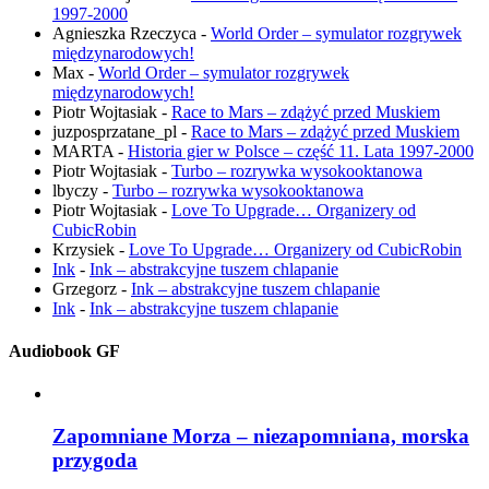
1997-2000
Agnieszka Rzeczyca
-
World Order – symulator rozgrywek
międzynarodowych!
Max
-
World Order – symulator rozgrywek
międzynarodowych!
Piotr Wojtasiak
-
Race to Mars – zdążyć przed Muskiem
juzposprzatane_pl
-
Race to Mars – zdążyć przed Muskiem
MARTA
-
Historia gier w Polsce – część 11. Lata 1997-2000
Piotr Wojtasiak
-
Turbo – rozrywka wysokooktanowa
lbyczy
-
Turbo – rozrywka wysokooktanowa
Piotr Wojtasiak
-
Love To Upgrade… Organizery od
CubicRobin
Krzysiek
-
Love To Upgrade… Organizery od CubicRobin
Ink
-
Ink – abstrakcyjne tuszem chlapanie
Grzegorz
-
Ink – abstrakcyjne tuszem chlapanie
Ink
-
Ink – abstrakcyjne tuszem chlapanie
Audiobook GF
Zapomniane Morza – niezapomniana, morska
przygoda