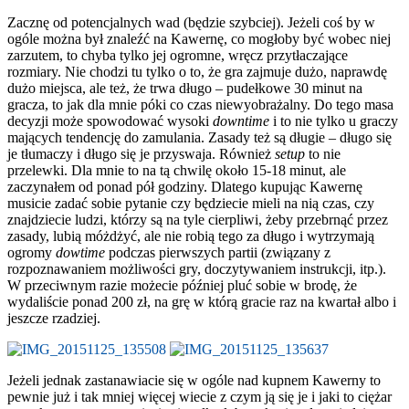
Zacznę od potencjalnych wad (będzie szybciej). Jeżeli coś by w
ogóle można był znaleźć na Kawernę, co mogłoby być wobec niej
zarzutem, to chyba tylko jej ogromne, wręcz przytłaczające
rozmiary. Nie chodzi tu tylko o to, że gra zajmuje dużo, naprawdę
dużo miejsca, ale też, że trwa długo – pudełkowe 30 minut na
gracza, to jak dla mnie póki co czas niewyobrażalny. Do tego masa
decyzji może spowodować wysoki
downtime
i to nie tylko u graczy
mających tendencję do zamulania. Zasady też są długie – długo się
je tłumaczy i długo się je przyswaja. Również
setup
to nie
przelewki. Dla mnie to na tą chwilę około 15-18 minut, ale
zaczynałem od ponad pół godziny. Dlatego kupując Kawernę
musicie zadać sobie pytanie czy będziecie mieli na nią czas, czy
znajdziecie ludzi, którzy są na tyle cierpliwi, żeby przebrnąć przez
zasady, lubią móżdżyć, ale nie robią tego za długo i wytrzymają
ogromy
dowtime
podczas pierwszych partii (związany z
rozpoznawaniem możliwości gry, doczytywaniem instrukcji, itp.).
W przeciwnym razie możecie później pluć sobie w brodę, że
wydaliście ponad 200 zł, na grę w którą gracie raz na kwartał albo i
jeszcze rzadziej.
Jeżeli jednak zastanawiacie się w ogóle nad kupnem Kawerny to
pewnie już i tak mniej więcej wiecie z czym ją się je i jaki to ciężar