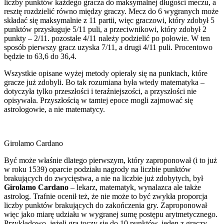
liczby punktów każdego gracza do maksymalnej długości meczu, a
resztę rozdzielić równo między graczy. Mecz do 6 wygranych może
składać się maksymalnie z 11 partii, więc graczowi, który zdobył 5
punktów przysługuje 5/11 puli, a przeciwnikowi, który zdobył 2
punkty – 2/11. pozostałe 4/11 należy podzielić po połowie. W ten
sposób pierwszy gracz uzyska 7/11, a drugi 4/11 puli. Procentowo
będzie to 63,6 do 36,4.
Wszystkie opisane wyżej metody opierały się na punktach, które
gracze już zdobyli. Bo tak rozumiana była wtedy matematyka –
dotyczyła tylko przeszłości i teraźniejszości, a przyszłości nie
opisywała. Przyszłością w tamtej epoce mogli zajmować się
astrologowie, a nie matematycy.
Girolamo Cardano
Być może właśnie dlatego pierwszym, który zaproponował (i to już
w roku 1539) oparcie podziału nagrody na liczbie punktów
brakujących do zwycięstwa, a nie na liczbie już zdobytych, był
Girolamo Cardano
– lekarz, matematyk, wynalazca ale także
astrolog. Trafnie ocenił też, że nie może to być zwykła proporcja
liczby punktów brakujących do zakończenia gry. Zaproponował
więc jako miarę udziału w wygranej sumę postępu arytmetycznego.
Przykładowo, jeżeli gra toczy się do 10 punktów, jeden z graczy