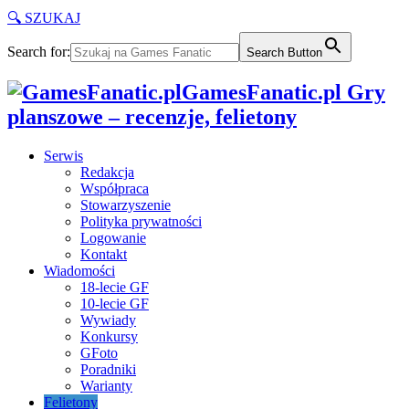
🔍 SZUKAJ
Search for:
Search Button
GamesFanatic.pl Gry
planszowe – recenzje, felietony
Serwis
Redakcja
Współpraca
Stowarzyszenie
Polityka prywatności
Logowanie
Kontakt
Wiadomości
18-lecie GF
10-lecie GF
Wywiady
Konkursy
GFoto
Poradniki
Warianty
Felietony