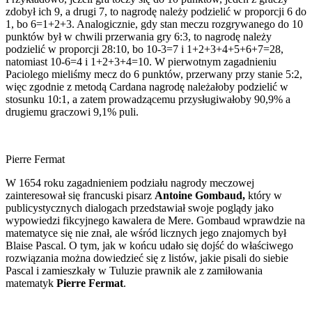
zdobył ich 9, a drugi 7, to nagrodę należy podzielić w proporcji 6 do
1, bo 6=1+2+3. Analogicznie, gdy stan meczu rozgrywanego do 10
punktów był w chwili przerwania gry 6:3, to nagrodę należy
podzielić w proporcji 28:10, bo 10-3=7 i 1+2+3+4+5+6+7=28,
natomiast 10-6=4 i 1+2+3+4=10. W pierwotnym zagadnieniu
Paciolego mieliśmy mecz do 6 punktów, przerwany przy stanie 5:2,
więc zgodnie z metodą Cardana nagrodę należałoby podzielić w
stosunku 10:1, a zatem prowadzącemu przysługiwałoby 90,9% a
drugiemu graczowi 9,1% puli.
Pierre Fermat
W 1654 roku zagadnieniem podziału nagrody meczowej
zainteresował się francuski pisarz
Antoine Gombaud,
który w
publicystycznych dialogach przedstawiał swoje poglądy jako
wypowiedzi fikcyjnego kawalera de Mere. Gombaud wprawdzie na
matematyce się nie znał, ale wśród licznych jego znajomych był
Blaise Pascal. O tym, jak w końcu udało się dojść do właściwego
rozwiązania można dowiedzieć się z listów, jakie pisali do siebie
Pascal i zamieszkały w Tuluzie prawnik ale z zamiłowania
matematyk
Pierre Fermat
.