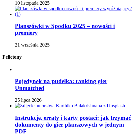
10 listopada 2025
Planszówki w Spodku 2025 – nowości i
premiery
21 września 2025
Felietony
Pojedynek na pudełka: ranking gier
Unmatched
25 lipca 2026
Instrukcje, erraty i karty postaci: jak trzymać
dokumenty do gier planszowych w jednym
PDF