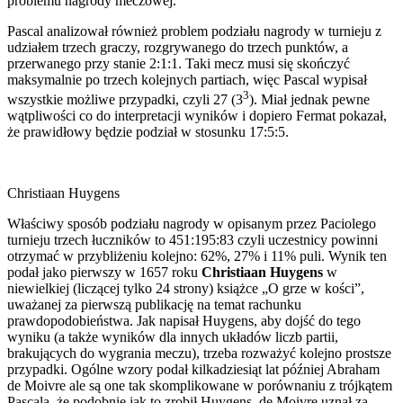
problemu nagrody meczowej.
Pascal analizował również problem podziału nagrody w turnieju z
udziałem trzech graczy, rozgrywanego do trzech punktów, a
przerwanego przy stanie 2:1:1. Taki mecz musi się skończyć
maksymalnie po trzech kolejnych partiach, więc Pascal wypisał
3
wszystkie możliwe przypadki, czyli 27 (3
). Miał jednak pewne
wątpliwości co do interpretacji wyników i dopiero Fermat pokazał,
że prawidłowy będzie podział w stosunku 17:5:5.
Christiaan Huygens
Właściwy sposób podziału nagrody w opisanym przez Paciolego
turnieju trzech łuczników to 451:195:83 czyli uczestnicy powinni
otrzymać w przybliżeniu kolejno: 62%, 27% i 11% puli. Wynik ten
podał jako pierwszy w 1657 roku
Christiaan Huygens
w
niewielkiej (liczącej tylko 24 strony) książce „O grze w kości”,
uważanej za pierwszą publikację na temat rachunku
prawdopodobieństwa. Jak napisał Huygens, aby dojść do tego
wyniku (a także wyników dla innych układów liczb partii,
brakujących do wygrania meczu), trzeba rozważyć kolejno prostsze
przypadki. Ogólne wzory podał kilkadziesiąt lat później Abraham
de Moivre ale są one tak skomplikowane w porównaniu z trójkątem
Pascala, że podobnie jak to zrobił Huygens, de Moivre uznał za