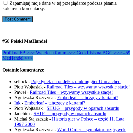
Zapamiętaj moje dane w tej przeglądarce podczas pisania
kolejnych komentarzy.
#58 Polski MatHandel
Profil na FB >>>
Wątek na forum >>>
GeekLists na BGG >>>
#59
MatHandel >>>
Ostatnie komentarze
sellock
-
Pojedynek na pudełka: ranking gier Unmatched
Piotr Wojtasiak
-
Railroad Tiles – wzywamy wszystkie stacje!
Paweł
-
Railroad Tiles – wzywamy wszystkie stacje!
Agnieszka Rzeczyca
-
Emberleaf – tańczący z kartami?
Ink
-
Emberleaf – tańczący z kartami?
Piotr Wojtasiak
-
SHUG – przygody w oparach absurdu
Jaochim
-
SHUG – przygody w oparach absurdu
Michał Stajszczak
-
Historia gier w Polsce – część 11. Lata
1997-2000
Agnieszka Rzeczyca
-
World Order – symulator rozgrywek