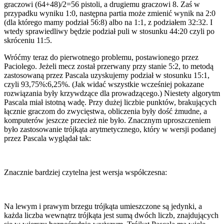
graczowi (64+48)/2=56 pistoli, a drugiemu graczowi 8. Zaś w
przypadku wyniku 1:0, następna partia może zmienić wynik na 2:0
(dla którego mamy podział 56:8) albo na 1:1, z podziałem 32:32. I
wtedy sprawiedliwy będzie podział puli w stosunku 44:20 czyli po
skróceniu 11:5.
Wróćmy teraz do pierwotnego problemu, postawionego przez
Paciolego. Jeżeli mecz został przerwany przy stanie 5:2, to metodą
zastosowaną przez Pascala uzyskujemy podział w stosunku 15:1,
czyli 93,75%:6,25%. (Jak widać wszystkie wcześniej pokazane
rozwiązania były krzywdzące dla prowadzącego.) Niestety algorytm
Pascala miał istotną wadę. Przy dużej liczbie punktów, brakujących
łącznie graczom do zwycięstwa, obliczenia były dość żmudne, a
komputerów jeszcze przecież nie było. Znacznym uproszczeniem
było zastosowanie trójkąta arytmetycznego, który w wersji podanej
przez Pascala wyglądał tak:
Znacznie bardziej czytelna jest wersja współczesna:
Na lewym i prawym brzegu trójkąta umieszczone są jedynki, a
każda liczba wewnątrz trójkąta jest sumą dwóch liczb, znajdujących