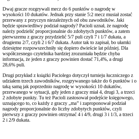
Dwaj gracze rozgrywali mecz do 6 punktów o nagrodę w
wysokości 10 dukatów. Jednak przy stanie 5:2 mecz musiał zostać
przerwany z przyczyn niezależnych od obu zawodników. Jaki
będzie sprawiedliwy podział nagrody? Pacioli uznał, że nagrodę
należy podzielić proporcjonalnie do zdobytych punktów, a zatem
pierwszemu z graczy przydzielić 5/7 puli czyli 7 i 1/7 dukata, a
drugiemu 2/7, czyli 2 i 6/7 dukata. Autor tak to zapisał, bo ułamki
dziesiętne rozpowszechniły się dopiero dwieście lat później. Dla
współczesnego czytelnika bardziej zrozumiała będzie chyba
informacja, że jeden z graczy powinien dostać 71,4%, a drugi
28,6% puli.
Drugi przykład z książki Paciolego dotyczył turnieju łuczniczego z
udziałem trzech zawodników, rozgrywanego także do 6 punktów i o
taką samą jak poprzednio nagrodę w wysokości 10 dukatów,
przerwanego w sytuacji, gdy jeden z graczy miał 4, drugi 3, a trzeci
2 zdobyte punkty. Tu też Pacioli zastosował podejście księgowego,
uznającego to, co każdy z graczy „ma” i zaproponował podział
nagrody proporcjonalnie do liczby zdobytych punktów, czyli
pierwszy z graczy powinien otrzymać 4 i 4/9, drugi 3 i 1/3, a trzeci
2 i 2/9 dukata.