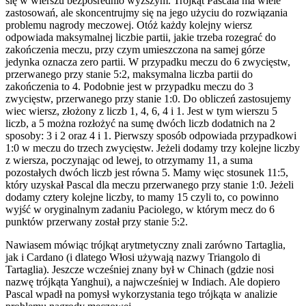
się w wierszu bezpośrednio wyższym. Trójkąt Pascala ma wiele
zastosowań, ale skoncentrujmy się na jego użyciu do rozwiązania
problemu nagrody meczowej. Otóż każdy kolejny wiersz
odpowiada maksymalnej liczbie partii, jakie trzeba rozegrać do
zakończenia meczu, przy czym umieszczona na samej górze
jedynka oznacza zero partii. W przypadku meczu do 6 zwycięstw,
przerwanego przy stanie 5:2, maksymalna liczba partii do
zakończenia to 4. Podobnie jest w przypadku meczu do 3
zwycięstw, przerwanego przy stanie 1:0. Do obliczeń zastosujemy
wiec wiersz, złożony z liczb 1, 4, 6, 4 i 1. Jest w tym wierszu 5
liczb, a 5 można rozłożyć na sumę dwóch liczb dodatnich na 2
sposoby: 3 i 2 oraz 4 i 1. Pierwszy sposób odpowiada przypadkowi
1:0 w meczu do trzech zwycięstw. Jeżeli dodamy trzy kolejne liczby
z wiersza, poczynając od lewej, to otrzymamy 11, a suma
pozostałych dwóch liczb jest równa 5. Mamy więc stosunek 11:5,
który uzyskał Pascal dla meczu przerwanego przy stanie 1:0. Jeżeli
dodamy cztery kolejne liczby, to mamy 15 czyli to, co powinno
wyjść w oryginalnym zadaniu Paciolego, w którym mecz do 6
punktów przerwany został przy stanie 5:2.
Nawiasem mówiąc trójkąt arytmetyczny znali zarówno Tartaglia,
jak i Cardano (i dlatego Włosi używają nazwy Triangolo di
Tartaglia). Jeszcze wcześniej znany był w Chinach (gdzie nosi
nazwę trójkąta Yanghui), a najwcześniej w Indiach. Ale dopiero
Pascal wpadł na pomysł wykorzystania tego trójkąta w analizie