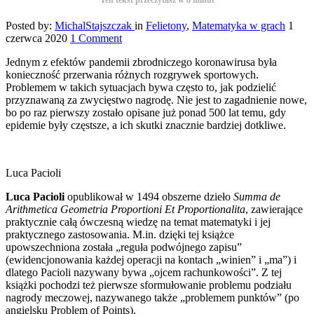
Posted by:
MichalStajszczak
in
Felietony
,
Matematyka w grach
1
czerwca 2020
1 Comment
Jednym z efektów pandemii zbrodniczego koronawirusa była
konieczność przerwania różnych rozgrywek sportowych.
Problemem w takich sytuacjach bywa często to, jak podzielić
przyznawaną za zwycięstwo nagrodę. Nie jest to zagadnienie nowe,
bo po raz pierwszy zostało opisane już ponad 500 lat temu, gdy
epidemie były częstsze, a ich skutki znacznie bardziej dotkliwe.
Luca Pacioli
Luca Pacioli
opublikował w 1494 obszerne dzieło
Summa de
Arithmetica Geometria Proportioni Et Proportionalita
, zawierające
praktycznie całą ówczesną wiedzę na temat matematyki i jej
praktycznego zastosowania. M.in. dzięki tej książce
upowszechniona została „reguła podwójnego zapisu”
(ewidencjonowania każdej operacji na kontach „winien” i „ma”) i
dlatego Pacioli nazywany bywa „ojcem rachunkowości”. Z tej
książki pochodzi też pierwsze sformułowanie problemu podziału
nagrody meczowej, nazywanego także „problemem punktów” (po
angielsku Problem of Points).