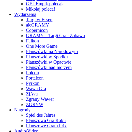
GF i Empik polecają
Mikołaj poleca!
Wydarzenia
Targi w Essen
aleGRAMY
Copernicon
GRAMY – Targi Gra i Zabawa
Falkon
One More Game
Planszówki na Narodowym
Planszówki w Spodku
Planszówki w Opactwie
Planszówki nad morzem
Polcon
Portalcon
Pyrkon
Wawa Gra
ZjAva
Zgrany Wawer
ZGRYW
Nagrody
Spiel des Jahres
Planszowa Gra Roku
Planszowe Gram Prix
Audio/Video