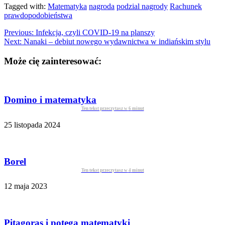
Tagged with:
Matematyka
nagroda
podzial nagrody
Rachunek
prawdopodobieństwa
Previous:
Infekcja, czyli COVID-19 na planszy
Next:
Nanaki – debiut nowego wydawnictwa w indiańskim stylu
Może cię zainteresować:
Domino i matematyka
Ten tekst przeczytasz w
6
minut
25 listopada 2024
Borel
Ten tekst przeczytasz w
4
minut
12 maja 2023
Pitagoras i potęga matematyki