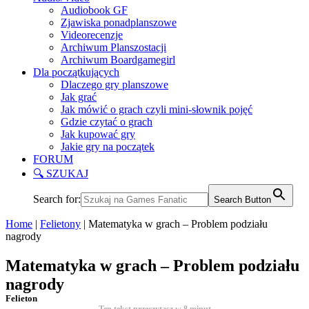
Audiobook GF
Zjawiska ponadplanszowe
Videorecenzje
Archiwum Planszostacji
Archiwum Boardgamegirl
Dla początkujących
Dlaczego gry planszowe
Jak grać
Jak mówić o grach czyli mini-słownik pojęć
Gdzie czytać o grach
Jak kupować gry
Jakie gry na początek
FORUM
🔍 SZUKAJ
Search for:
Search Button
Home
|
Felietony
|
Matematyka w grach – Problem podziału
nagrody
Matematyka w grach – Problem podziału
nagrody
Felieton
Ten tekst przeczytasz w
8
minut