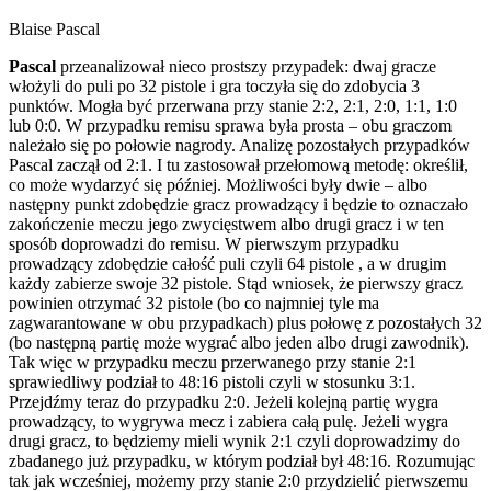
Blaise Pascal
Pascal
przeanalizował nieco prostszy przypadek: dwaj gracze
włożyli do puli po 32 pistole i gra toczyła się do zdobycia 3
punktów. Mogła być przerwana przy stanie 2:2, 2:1, 2:0, 1:1, 1:0
lub 0:0. W przypadku remisu sprawa była prosta – obu graczom
należało się po połowie nagrody. Analizę pozostałych przypadków
Pascal zaczął od 2:1. I tu zastosował przełomową metodę: określił,
co może wydarzyć się później. Możliwości były dwie – albo
następny punkt zdobędzie gracz prowadzący i będzie to oznaczało
zakończenie meczu jego zwycięstwem albo drugi gracz i w ten
sposób doprowadzi do remisu. W pierwszym przypadku
prowadzący zdobędzie całość puli czyli 64 pistole , a w drugim
każdy zabierze swoje 32 pistole. Stąd wniosek, że pierwszy gracz
powinien otrzymać 32 pistole (bo co najmniej tyle ma
zagwarantowane w obu przypadkach) plus połowę z pozostałych 32
(bo następną partię może wygrać albo jeden albo drugi zawodnik).
Tak więc w przypadku meczu przerwanego przy stanie 2:1
sprawiedliwy podział to 48:16 pistoli czyli w stosunku 3:1.
Przejdźmy teraz do przypadku 2:0. Jeżeli kolejną partię wygra
prowadzący, to wygrywa mecz i zabiera całą pulę. Jeżeli wygra
drugi gracz, to będziemy mieli wynik 2:1 czyli doprowadzimy do
zbadanego już przypadku, w którym podział był 48:16. Rozumując
tak jak wcześniej, możemy przy stanie 2:0 przydzielić pierwszemu