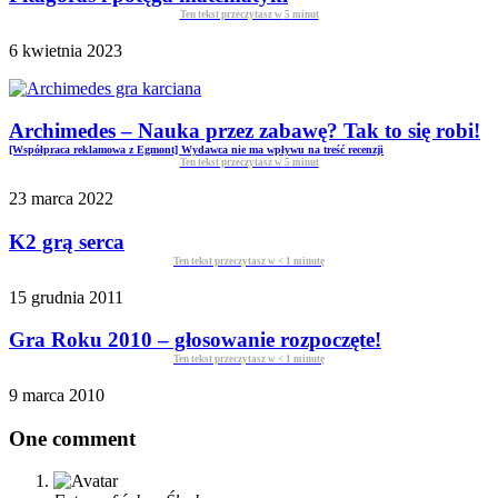
Ten tekst przeczytasz w
5
minut
6 kwietnia 2023
Archimedes – Nauka przez zabawę? Tak to się robi!
[Współpraca reklamowa z Egmont] Wydawca nie ma wpływu na treść recenzji
Ten tekst przeczytasz w
5
minut
23 marca 2022
K2 grą serca
Ten tekst przeczytasz w
< 1
minutę
15 grudnia 2011
Gra Roku 2010 – głosowanie rozpoczęte!
Ten tekst przeczytasz w
< 1
minutę
9 marca 2010
One comment