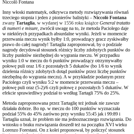
Niccolò Fontana
Inny włoski matematyk, odkrywca metody rozwiązywania równań
trzeciego stopnia i jeden z pionierów balistyki –
Niccolò Fontana
zwany
Tartaglia
, w wydanej w 1556 roku książce
General tratatto
di numeri e misure,
zwrócił uwagę na to, że metoda Paciolego daje
w niektórych przypadkach absurdalne wyniki. Jeżeli w momencie
przerwania meczu wynik byłby 1:0, prowadzący gracz zyskiwałby
prawo do całej nagrody! Tartaglia zaproponował, by o podziale
nagrody decydował stosunek różnicy liczby zdobytych punktów do
liczby punktów niezbędnej do wygrania meczu. W przypadku
wyniku 1:0 w meczu do 6 punktów prowadzący otrzymywałby
połowę puli oraz 1/6 z pozostałych 5 dukatów (bo 1/6 to wynik
dzielenia różnicy zdobytych dotąd punktów przez liczbę punktów
niezbędną do wygrania meczu). A w przykładzie podanym przez
Paciolego czyli wyniku 5:2 w momencie przerwania meczu –
połowę puli oraz (5-2)/6 czyli połowę z pozostałych 5 dukatów. W
efekcie sprawiedliwy podział to według Tartagli 75% do 25%.
Metoda zaproponowana przez Tartaglię też jednak nie zawsze
działała dobrze. Bo np. w meczu do 100 punktów wyznaczała
podział 55% do 45% zarówno przy wyniku 55:45 jak i 99:89 i
Tartaglia uznał, że problem nie ma jednoznacznego rozwiązania. Do
wniosku o braku rozwiązania doszedł też na początku XVI wieku
Lorenzo Forestani. On z kolei proponował, by policzyć stosunek