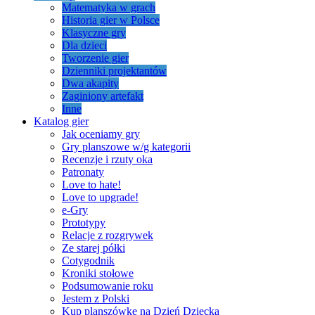
Matematyka w grach
Historia gier w Polsce
Klasyczne gry
Dla dzieci
Tworzenie gier
Dzienniki projektantów
Dwa akapity
Zaginiony artefakt
Inne
Katalog gier
Jak oceniamy gry
Gry planszowe w/g kategorii
Recenzje i rzuty oka
Patronaty
Love to hate!
Love to upgrade!
e-Gry
Prototypy
Relacje z rozgrywek
Ze starej półki
Cotygodnik
Kroniki stołowe
Podsumowanie roku
Jestem z Polski
Kup planszówkę na Dzień Dziecka