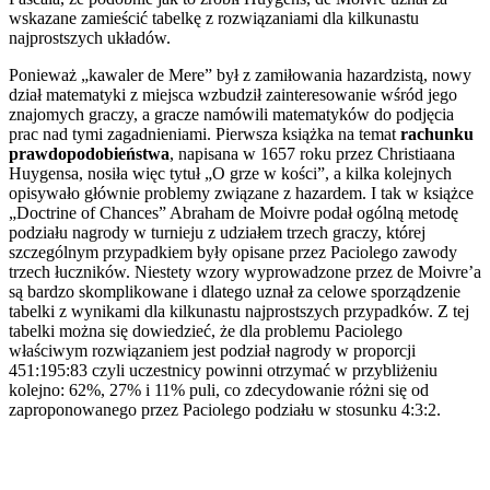
wskazane zamieścić tabelkę z rozwiązaniami dla kilkunastu
najprostszych układów.
Ponieważ „kawaler de Mere” był z zamiłowania hazardzistą, nowy
dział matematyki z miejsca wzbudził zainteresowanie wśród jego
znajomych graczy, a gracze namówili matematyków do podjęcia
prac nad tymi zagadnieniami. Pierwsza książka na temat
rachunku
prawdopodobieństwa
, napisana w 1657 roku przez Christiaana
Huygensa, nosiła więc tytuł „O grze w kości”, a kilka kolejnych
opisywało głównie problemy związane z hazardem. I tak w książce
„Doctrine of Chances” Abraham de Moivre podał ogólną metodę
podziału nagrody w turnieju z udziałem trzech graczy, której
szczególnym przypadkiem były opisane przez Paciolego zawody
trzech łuczników. Niestety wzory wyprowadzone przez de Moivre’a
są bardzo skomplikowane i dlatego uznał za celowe sporządzenie
tabelki z wynikami dla kilkunastu najprostszych przypadków. Z tej
tabelki można się dowiedzieć, że dla problemu Paciolego
właściwym rozwiązaniem jest podział nagrody w proporcji
451:195:83 czyli uczestnicy powinni otrzymać w przybliżeniu
kolejno: 62%, 27% i 11% puli, co zdecydowanie różni się od
zaproponowanego przez Paciolego podziału w stosunku 4:3:2.