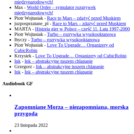
międzynarodowych!
Max
-
World Order – symulator rozgrywek
międzynarodowych!
Piotr Wojtasiak
-
Race to Mars – zdążyć przed Muskiem
juzposprzatane_pl
-
Race to Mars – zdążyć przed Muskiem
MARTA
-
Historia gier w Polsce – część 11. Lata 1997-2000
Piotr Wojtasiak
-
Turbo – rozrywka wysokooktanowa
lbyczy
-
Turbo – rozrywka wysokooktanowa
Piotr Wojtasiak
-
Love To Upgrade… Organizery od
CubicRobin
Krzysiek
-
Love To Upgrade… Organizery od CubicRobin
Ink
-
Ink – abstrakcyjne tuszem chlapanie
Grzegorz
-
Ink – abstrakcyjne tuszem chlapanie
Ink
-
Ink – abstrakcyjne tuszem chlapanie
Audiobook GF
Zapomniane Morza – niezapomniana, morska
przygoda
23 listopada 2022