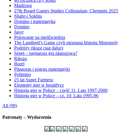
40 rocznica Gry Roku
Madżong
27th Board Games Studies Colloquium, Chemnitz 2025
Shahr-i Sokhta
Domino i matematyka
Domino
Jasyr
Polowanie na niedźwiedzia
The Landlord’s Game czyli nieznana historia Monopoly
Podróży rikszą ciąg dalszy
Senet – najstarsza gra planszowa?
Riksza
Borel
Pitagoras i potęga matematyki
Polimino
25 lat Super Farmera
Elementy gier w heraldyce
Historia gier w Polsce – część 11. Lata 1997-2000
Historia gier w Polsce – cz. 10: Lata 1995-96
All (99)
Patronaty – Wydarzenia