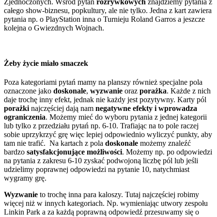
Zjednoczonych. Wśród pytań
rozrywkowych
znajdziemy pytania z
całego show-biznesu, popkultury, ale nie tylko. Jedna z kart zawiera
pytania np. o PlayStation inna o Turnieju Roland Garros a jeszcze
kolejna o Gwiezdnych Wojnach.
Żeby życie miało smaczek
Poza kategoriami pytań mamy na planszy również specjalne pola
oznaczone jako
doskonale
,
wyzwanie
oraz
porażka
. Każde z nich
daje trochę inny efekt, jednak nie każdy jest pozytywny. Karty pól
porażki
najczęściej dają nam
negatywne efekty i wprowadza
ograniczenia
. Możemy mieć do wyboru pytania z jednej kategorii
lub tylko z przedziału pytań np. 6-10. Trafiając na to pole raczej
sobie uprzykrzyć grę więc lepiej odpowiednio wyliczyć punkty, aby
tam nie trafić. Na kartach z pola
doskonale
możemy znaleźć
bardzo
satysfakcjonujące możliwości
. Możemy np. po odpowiedzi
na pytania z zakresu 6-10 zyskać podwojoną liczbę pól lub jeśli
udzielimy poprawnej odpowiedzi na pytanie 10, natychmiast
wygramy grę.
Wyzwanie
to trochę inna para kaloszy. Tutaj najczęściej robimy
więcej niż w innych kategoriach. Np. wymieniając utwory zespołu
Linkin Park a za każdą poprawną odpowiedź przesuwamy się o