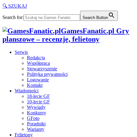
🔍 SZUKAJ
Search for:
Search Button
GamesFanatic.pl Gry
planszowe – recenzje, felietony
Serwis
Redakcja
Współpraca
Stowarzyszenie
Polityka prywatności
Logowanie
Kontakt
Wiadomości
18-lecie GF
10-lecie GF
Wywiady
Konkursy
GFoto
Poradniki
Warianty
Felietony