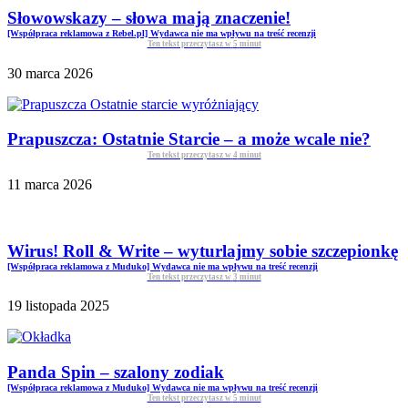
Słowowskazy – słowa mają znaczenie!
[Współpraca reklamowa z Rebel.pl] Wydawca nie ma wpływu na treść recenzji
Ten tekst przeczytasz w
5
minut
30 marca 2026
Prapuszcza: Ostatnie Starcie – a może wcale nie?
Ten tekst przeczytasz w
4
minut
11 marca 2026
Wirus! Roll & Write – wyturlajmy sobie szczepionkę
[Współpraca reklamowa z Muduko] Wydawca nie ma wpływu na treść recenzji
Ten tekst przeczytasz w
3
minut
19 listopada 2025
Panda Spin – szalony zodiak
[Współpraca reklamowa z Muduko] Wydawca nie ma wpływu na treść recenzji
Ten tekst przeczytasz w
5
minut