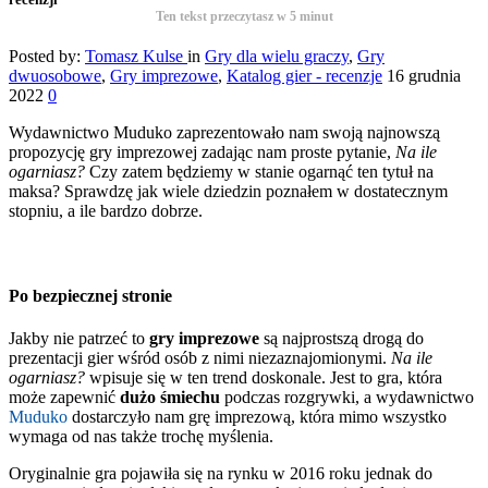
Ten tekst przeczytasz w
5
minut
Posted by:
Tomasz Kulse
in
Gry dla wielu graczy
,
Gry
dwuosobowe
,
Gry imprezowe
,
Katalog gier - recenzje
16 grudnia
2022
0
Wydawnictwo Muduko zaprezentowało nam swoją najnowszą
propozycję gry imprezowej zadając nam proste pytanie,
Na ile
ogarniasz?
Czy zatem będziemy w stanie ogarnąć ten tytuł na
maksa? Sprawdzę jak wiele dziedzin poznałem w dostatecznym
stopniu, a ile bardzo dobrze.
Po bezpiecznej stronie
Jakby nie patrzeć to
gry imprezowe
są najprostszą drogą do
prezentacji gier wśród osób z nimi niezaznajomionymi.
Na ile
ogarniasz
?
wpisuje się w ten trend doskonale. Jest to gra, która
może zapewnić
dużo śmiechu
podczas rozgrywki, a wydawnictwo
Muduko
dostarczyło nam grę imprezową, która mimo wszystko
wymaga od nas także trochę myślenia.
Oryginalnie gra pojawiła się na rynku w 2016 roku jednak do