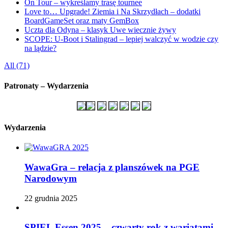
On Tour – wykreślamy trasę tournee
Love to… Upgrade! Ziemia i Na Skrzydłach – dodatki
BoardGameSet oraz maty GemBox
Uczta dla Odyna – klasyk Uwe wiecznie żywy
SCOPE: U-Boot i Stalingrad – lepiej walczyć w wodzie czy
na lądzie?
All (71)
Patronaty – Wydarzenia
Wydarzenia
WawaGra – relacja z planszówek na PGE
Narodowym
22 grudnia 2025
SPIEL Essen 2025 – czwarty rok z wariatami