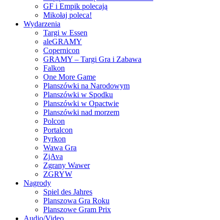
GF i Empik polecają
Mikołaj poleca!
Wydarzenia
Targi w Essen
aleGRAMY
Copernicon
GRAMY – Targi Gra i Zabawa
Falkon
One More Game
Planszówki na Narodowym
Planszówki w Spodku
Planszówki w Opactwie
Planszówki nad morzem
Polcon
Portalcon
Pyrkon
Wawa Gra
ZjAva
Zgrany Wawer
ZGRYW
Nagrody
Spiel des Jahres
Planszowa Gra Roku
Planszowe Gram Prix
Audio/Video