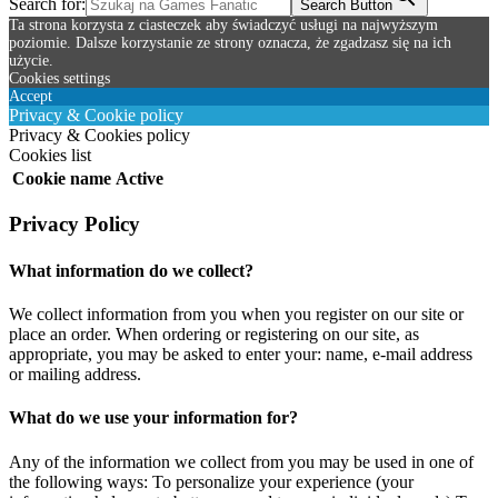
Search for:
Search Button
Ta strona korzysta z ciasteczek aby świadczyć usługi na najwyższym
poziomie. Dalsze korzystanie ze strony oznacza, że zgadzasz się na ich
użycie.
Cookies settings
Accept
Privacy & Cookie policy
Privacy & Cookies policy
Cookies list
Cookie name
Active
Privacy Policy
What information do we collect?
We collect information from you when you register on our site or
place an order. When ordering or registering on our site, as
appropriate, you may be asked to enter your: name, e-mail address
or mailing address.
What do we use your information for?
Any of the information we collect from you may be used in one of
the following ways: To personalize your experience (your