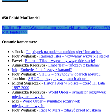
#58 Polski MatHandel
Profil na FB >>>
Wątek na forum >>>
GeekLists na BGG >>>
#59
MatHandel >>>
Ostatnie komentarze
sellock
-
Pojedynek na pudełka: ranking gier Unmatched
Piotr Wojtasiak
-
Railroad Tiles – wzywamy wszystkie stacje!
Paweł
-
Railroad Tiles – wzywamy wszystkie stacje!
Agnieszka Rzeczyca
-
Emberleaf – tańczący z kartami?
Ink
-
Emberleaf – tańczący z kartami?
Piotr Wojtasiak
-
SHUG – przygody w oparach absurdu
Jaochim
-
SHUG – przygody w oparach absurdu
Michał Stajszczak
-
Historia gier w Polsce – część 11. Lata
1997-2000
Agnieszka Rzeczyca
-
World Order – symulator rozgrywek
międzynarodowych!
Max
-
World Order – symulator rozgrywek
międzynarodowych!
Piotr Wojtasiak
-
Race to Mars – zdążyć przed Muskiem