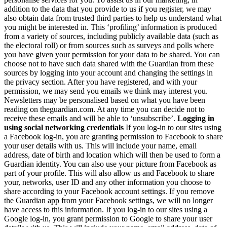
addition to the data that you provide to us if you register, we may
also obtain data from trusted third parties to help us understand what
you might be interested in. This ‘profiling’ information is produced
from a variety of sources, including publicly available data (such as
the electoral roll) or from sources such as surveys and polls where
you have given your permission for your data to be shared. You can
choose not to have such data shared with the Guardian from these
sources by logging into your account and changing the settings in
the privacy section. After you have registered, and with your
permission, we may send you emails we think may interest you.
Newsletters may be personalised based on what you have been
reading on theguardian.com. At any time you can decide not to
receive these emails and will be able to ‘unsubscribe’.
Logging in
using social networking credentials
If you log-in to our sites using
a Facebook log-in, you are granting permission to Facebook to share
your user details with us. This will include your name, email
address, date of birth and location which will then be used to form a
Guardian identity. You can also use your picture from Facebook as
part of your profile. This will also allow us and Facebook to share
your, networks, user ID and any other information you choose to
share according to your Facebook account settings. If you remove
the Guardian app from your Facebook settings, we will no longer
have access to this information. If you log-in to our sites using a
Google log-in, you grant permission to Google to share your user