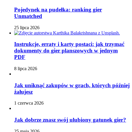
Pojedynek na pudełka: ranking gier
Unmatched
25 lipca 2026
Instrukcje, erraty i karty postaci: jak trzymać
dokumenty do gier planszowych w jednym
PDF
8 lipca 2026
Jak uniknąć zakupów w grach, których później
żałujesz
1 czerwca 2026
Jak dobrze znasz swój ulubiony gatunek gier?
25 maja 2026