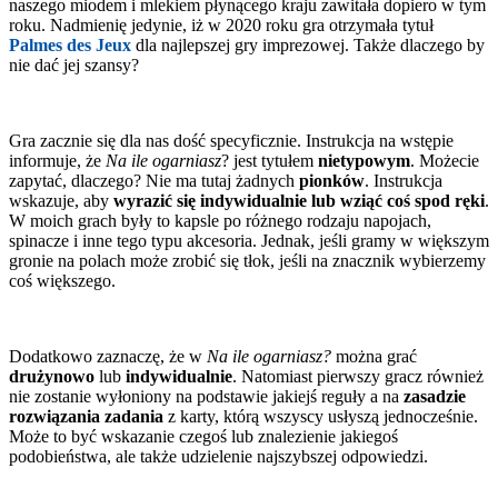
naszego miodem i mlekiem płynącego kraju zawitała dopiero w tym
roku. Nadmienię jedynie, iż w 2020 roku gra otrzymała tytuł
Palmes des Jeux
dla najlepszej gry imprezowej. Także dlaczego by
nie dać jej szansy?
Gra zacznie się dla nas dość specyficznie. Instrukcja na wstępie
informuje, że
Na ile ogarniasz
?
jest tytułem
nietypowym
. Możecie
zapytać, dlaczego? Nie ma tutaj żadnych
pionków
. Instrukcja
wskazuje, aby
wyrazić się indywidualnie lub wziąć coś spod ręki
.
W moich grach były to kapsle po różnego rodzaju napojach,
spinacze i inne tego typu akcesoria. Jednak, jeśli gramy w większym
gronie na polach może zrobić się tłok, jeśli na znacznik wybierzemy
coś większego.
Dodatkowo zaznaczę, że w
Na ile ogarniasz?
można grać
drużynowo
lub
indywidualnie
. Natomiast pierwszy gracz również
nie zostanie wyłoniony na podstawie jakiejś reguły a na
zasadzie
rozwiązania zadania
z karty, którą wszyscy usłyszą jednocześnie.
Może to być wskazanie czegoś lub znalezienie jakiegoś
podobieństwa, ale także udzielenie najszybszej odpowiedzi.