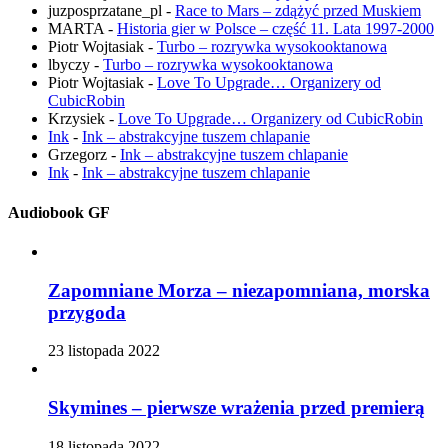
juzposprzatane_pl
-
Race to Mars – zdążyć przed Muskiem
MARTA
-
Historia gier w Polsce – część 11. Lata 1997-2000
Piotr Wojtasiak
-
Turbo – rozrywka wysokooktanowa
lbyczy
-
Turbo – rozrywka wysokooktanowa
Piotr Wojtasiak
-
Love To Upgrade… Organizery od
CubicRobin
Krzysiek
-
Love To Upgrade… Organizery od CubicRobin
Ink
-
Ink – abstrakcyjne tuszem chlapanie
Grzegorz
-
Ink – abstrakcyjne tuszem chlapanie
Ink
-
Ink – abstrakcyjne tuszem chlapanie
Audiobook GF
Zapomniane Morza – niezapomniana, morska
przygoda
23 listopada 2022
Skymines – pierwsze wrażenia przed premierą
18 listopada 2022