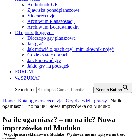
Audiobook GF
Zjawiska ponadplanszowe
Videorecenzje
Archiwum Planszostacji
Archiwum Boardgamegirl
Dla początkujących
Dlaczego gry planszowe
Jak grać
Jak mówić o grach czyli mini-słownik pojęć
Gdzie czytać o grach
Jak kupować gry
Jakie gry na początek
FORUM
🔍 SZUKAJ
Search for:
Search Button
Home
|
Katalog gier - recenzje
|
Gry dla wielu graczy
|
Na ile
ogarniasz? – no na ile? Nowa imprezówka od Muduko
Na ile ogarniasz? – no na ile? Nowa
imprezówka od Muduko
[Współpraca reklamowa z Muduko] Wydawca nie ma wpływu na treść
recenzji