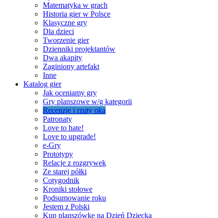
Matematyka w grach
Historia gier w Polsce
Klasyczne gry
Dla dzieci
Tworzenie gier
Dzienniki projektantów
Dwa akapity
Zaginiony artefakt
Inne
Katalog gier
Jak oceniamy gry
Gry planszowe w/g kategorii
Recenzje i rzuty oka
Patronaty
Love to hate!
Love to upgrade!
e-Gry
Prototypy
Relacje z rozgrywek
Ze starej półki
Cotygodnik
Kroniki stołowe
Podsumowanie roku
Jestem z Polski
Kup planszówkę na Dzień Dziecka