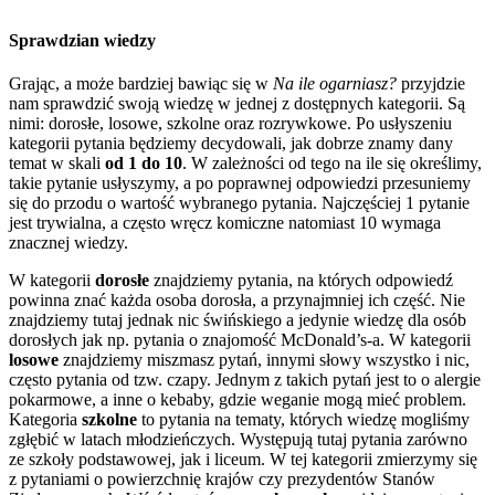
Sprawdzian wiedzy
Grając, a może bardziej bawiąc się w
Na ile ogarniasz?
przyjdzie
nam sprawdzić swoją wiedzę w jednej z dostępnych kategorii. Są
nimi: dorosłe, losowe, szkolne oraz rozrywkowe. Po usłyszeniu
kategorii pytania będziemy decydowali, jak dobrze znamy dany
temat w skali
od 1 do 10
. W zależności od tego na ile się określimy,
takie pytanie usłyszymy, a po poprawnej odpowiedzi przesuniemy
się do przodu o wartość wybranego pytania. Najczęściej 1 pytanie
jest trywialna, a często wręcz komiczne natomiast 10 wymaga
znacznej wiedzy.
W kategorii
dorosłe
znajdziemy pytania, na których odpowiedź
powinna znać każda osoba dorosła, a przynajmniej ich część. Nie
znajdziemy tutaj jednak nic świńskiego a jedynie wiedzę dla osób
dorosłych jak np. pytania o znajomość McDonald’s-a. W kategorii
losowe
znajdziemy miszmasz pytań, innymi słowy wszystko i nic,
często pytania od tzw. czapy. Jednym z takich pytań jest to o alergie
pokarmowe, a inne o kebaby, gdzie weganie mogą mieć problem.
Kategoria
szkolne
to pytania na tematy, których wiedzę mogliśmy
zgłębić w latach młodzieńczych. Występują tutaj pytania zarówno
ze szkoły podstawowej, jak i liceum. W tej kategorii zmierzymy się
z pytaniami o powierzchnię krajów czy prezydentów Stanów