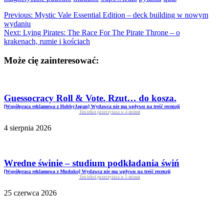
Previous:
Mystic Vale Essential Edition – deck building w nowym
wydaniu
Next:
Lying Pirates: The Race For The Pirate Throne – o
krakenach, rumie i kościach
Może cię zainteresować:
Guessocracy Roll & Vote. Rzut… do kosza.
[Współpraca reklamowa z HobbyJapan] Wydawca nie ma wpływu na treść recenzji
Ten tekst przeczytasz w
4
minut
4 sierpnia 2026
Wredne świnie – studium podkładania świń
[Współpraca reklamowa z Muduko] Wydawca nie ma wpływu na treść recenzji
Ten tekst przeczytasz w
5
minut
25 czerwca 2026