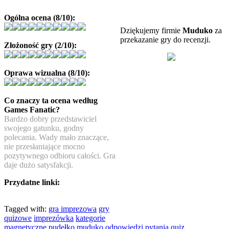
Ogólna ocena (8/10):
Dziękujemy firmie
Muduko
za
przekazanie gry do recenzji.
Złożoność gry (2/10):
Oprawa wizualna (8/10):
Co znaczy ta ocena według
Games Fanatic?
Bardzo dobry przedstawiciel
swojego gatunku, godny
polecania. Wady mało znaczące,
nie przesłaniające mocno
pozytywnego odbioru całości. Gra
daje dużo satysfakcji.
Przydatne linki:
Tagged with:
gra imprezowa
gry
quizowe
imprezówka
kategorie
magnetyczne pudełko
muduko
odpowiedzi
pytania
quiz