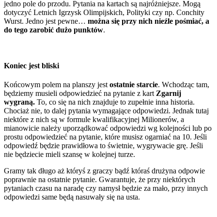
jedno pole do przodu. Pytania na kartach są najróżniejsze. Mogą
dotyczyć Letnich Igrzysk Olimpijskich, Polityki czy np. Conchity
Wurst. Jedno jest pewne…
można się przy nich nieźle pośmiać, a
do tego zarobić dużo punktów
.
Koniec jest bliski
Końcowym polem na planszy jest
ostatnie starcie
. Wchodząc tam,
będziemy musieli odpowiedzieć na pytanie z kart
Zgarnij
wygraną.
To, co się na nich znajduje to zupełnie inna historia.
Chociaż nie, to dalej pytania wymagające odpowiedzi. Jednak tutaj
niektóre z nich są w formule kwalifikacyjnej Milionerów, a
mianowicie należy uporządkować odpowiedzi wg kolejności lub po
prostu odpowiedzieć na pytanie, które musisz ogarniać na 10. Jeśli
odpowiedź będzie prawidłowa to świetnie, wygrywacie grę. Jeśli
nie będziecie mieli szansę w kolejnej turze.
Gramy tak długo aż któryś z graczy bądź któraś drużyna odpowie
poprawnie na ostatnie pytanie. Gwarantuje, że przy niektórych
pytaniach czasu na naradę czy namysł będzie za mało, przy innych
odpowiedzi same będą nasuwały się na usta.