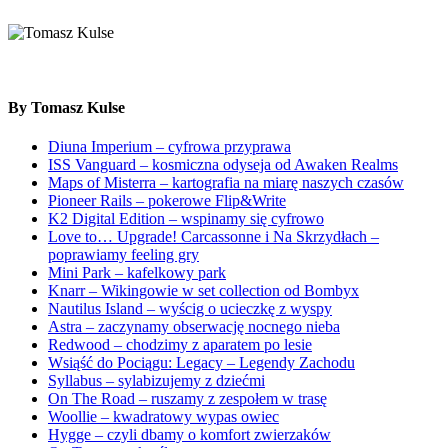
By Tomasz Kulse
Diuna Imperium – cyfrowa przyprawa
ISS Vanguard – kosmiczna odyseja od Awaken Realms
Maps of Misterra – kartografia na miarę naszych czasów
Pioneer Rails – pokerowe Flip&Write
K2 Digital Edition – wspinamy się cyfrowo
Love to… Upgrade! Carcassonne i Na Skrzydłach –
poprawiamy feeling gry
Mini Park – kafelkowy park
Knarr – Wikingowie w set collection od Bombyx
Nautilus Island – wyścig o ucieczkę z wyspy
Astra – zaczynamy obserwację nocnego nieba
Redwood – chodzimy z aparatem po lesie
Wsiąść do Pociągu: Legacy – Legendy Zachodu
Syllabus – sylabizujemy z dziećmi
On The Road – ruszamy z zespołem w trasę
Woollie – kwadratowy wypas owiec
Hygge – czyli dbamy o komfort zwierzaków