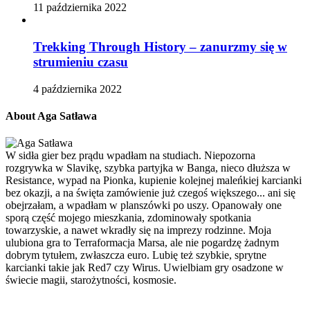
11 października 2022
Trekking Through History – zanurzmy się w
strumieniu czasu
4 października 2022
About Aga Satława
W sidła gier bez prądu wpadłam na studiach. Niepozorna
rozgrywka w Slavikę, szybka partyjka w Banga, nieco dłuższa w
Resistance, wypad na Pionka, kupienie kolejnej maleńkiej karcianki
bez okazji, a na święta zamówienie już czegoś większego... ani się
obejrzałam, a wpadłam w planszówki po uszy. Opanowały one
sporą część mojego mieszkania, zdominowały spotkania
towarzyskie, a nawet wkradły się na imprezy rodzinne. Moja
ulubiona gra to Terraformacja Marsa, ale nie pogardzę żadnym
dobrym tytułem, zwłaszcza euro. Lubię też szybkie, sprytne
karcianki takie jak Red7 czy Wirus. Uwielbiam gry osadzone w
świecie magii, starożytności, kosmosie.