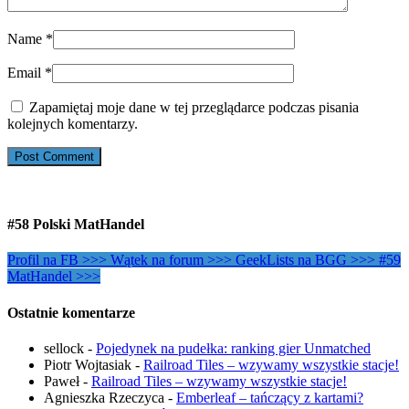
Name
*
Email
*
Zapamiętaj moje dane w tej przeglądarce podczas pisania
kolejnych komentarzy.
#58 Polski MatHandel
Profil na FB >>>
Wątek na forum >>>
GeekLists na BGG >>>
#59
MatHandel >>>
Ostatnie komentarze
sellock
-
Pojedynek na pudełka: ranking gier Unmatched
Piotr Wojtasiak
-
Railroad Tiles – wzywamy wszystkie stacje!
Paweł
-
Railroad Tiles – wzywamy wszystkie stacje!
Agnieszka Rzeczyca
-
Emberleaf – tańczący z kartami?