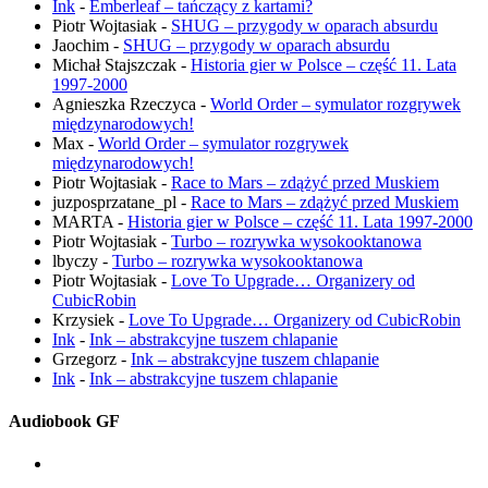
Ink
-
Emberleaf – tańczący z kartami?
Piotr Wojtasiak
-
SHUG – przygody w oparach absurdu
Jaochim
-
SHUG – przygody w oparach absurdu
Michał Stajszczak
-
Historia gier w Polsce – część 11. Lata
1997-2000
Agnieszka Rzeczyca
-
World Order – symulator rozgrywek
międzynarodowych!
Max
-
World Order – symulator rozgrywek
międzynarodowych!
Piotr Wojtasiak
-
Race to Mars – zdążyć przed Muskiem
juzposprzatane_pl
-
Race to Mars – zdążyć przed Muskiem
MARTA
-
Historia gier w Polsce – część 11. Lata 1997-2000
Piotr Wojtasiak
-
Turbo – rozrywka wysokooktanowa
lbyczy
-
Turbo – rozrywka wysokooktanowa
Piotr Wojtasiak
-
Love To Upgrade… Organizery od
CubicRobin
Krzysiek
-
Love To Upgrade… Organizery od CubicRobin
Ink
-
Ink – abstrakcyjne tuszem chlapanie
Grzegorz
-
Ink – abstrakcyjne tuszem chlapanie
Ink
-
Ink – abstrakcyjne tuszem chlapanie
Audiobook GF