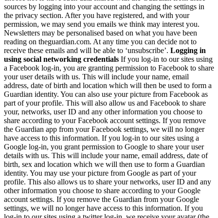
sources by logging into your account and changing the settings in
the privacy section. After you have registered, and with your
permission, we may send you emails we think may interest you.
Newsletters may be personalised based on what you have been
reading on theguardian.com. At any time you can decide not to
receive these emails and will be able to ‘unsubscribe’.
Logging in
using social networking credentials
If you log-in to our sites using
a Facebook log-in, you are granting permission to Facebook to share
your user details with us. This will include your name, email
address, date of birth and location which will then be used to form a
Guardian identity. You can also use your picture from Facebook as
part of your profile. This will also allow us and Facebook to share
your, networks, user ID and any other information you choose to
share according to your Facebook account settings. If you remove
the Guardian app from your Facebook settings, we will no longer
have access to this information. If you log-in to our sites using a
Google log-in, you grant permission to Google to share your user
details with us. This will include your name, email address, date of
birth, sex and location which we will then use to form a Guardian
identity. You may use your picture from Google as part of your
profile. This also allows us to share your networks, user ID and any
other information you choose to share according to your Google
account settings. If you remove the Guardian from your Google
settings, we will no longer have access to this information. If you
log-in to our sites using a twitter log-in, we receive your avatar (the