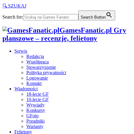
🔍 SZUKAJ
Search for:
Search Button
GamesFanatic.pl Gry
planszowe – recenzje, felietony
Serwis
Redakcja
Współpraca
Stowarzyszenie
Polityka prywatności
Logowanie
Kontakt
Wiadomości
18-lecie GF
10-lecie GF
Wywiady
Konkursy
GFoto
Poradniki
Warianty
Felietony