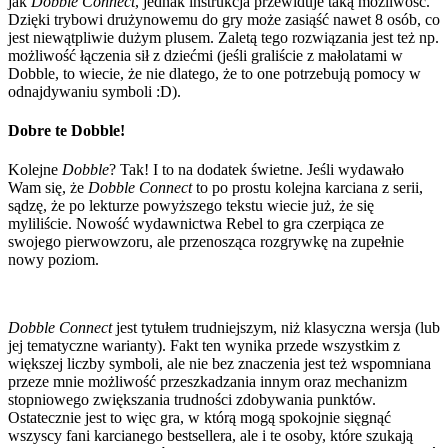
jak
Dobble Connect
, jednak instrukcja przewiduje taką możliwość.
Dzięki trybowi drużynowemu do gry może zasiąść nawet 8 osób, co
jest niewątpliwie dużym plusem. Zaletą tego rozwiązania jest też np.
możliwość łączenia sił z dziećmi (jeśli graliście z małolatami w
Dobble, to wiecie, że nie dlatego, że to one potrzebują pomocy w
odnajdywaniu symboli :D).
Dobre te Dobble!
Kolejne
Dobble
? Tak! I to na dodatek świetne. Jeśli wydawało
Wam się, że
Dobble Connect
to po prostu kolejna karciana z serii,
sądzę, że po lekturze powyższego tekstu wiecie już, że się
myliliście. Nowość wydawnictwa Rebel to gra czerpiąca ze
swojego pierwowzoru, ale przenosząca rozgrywkę na zupełnie
nowy poziom.
Dobble Connect
jest tytułem trudniejszym, niż klasyczna wersja (lub
jej tematyczne warianty). Fakt ten wynika przede wszystkim z
większej liczby symboli, ale nie bez znaczenia jest też wspomniana
przeze mnie możliwość przeszkadzania innym oraz mechanizm
stopniowego zwiększania trudności zdobywania punktów.
Ostatecznie jest to więc gra, w którą mogą spokojnie sięgnąć
wszyscy fani karcianego bestsellera, ale i te osoby, które szukają