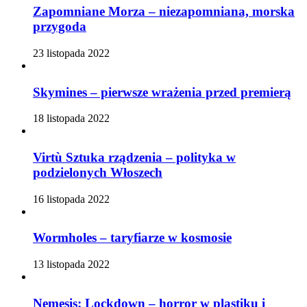
Zapomniane Morza – niezapomniana, morska
przygoda
23 listopada 2022
Skymines – pierwsze wrażenia przed premierą
18 listopada 2022
Virtù Sztuka rządzenia – polityka w
podzielonych Włoszech
16 listopada 2022
Wormholes – taryfiarze w kosmosie
13 listopada 2022
Nemesis: Lockdown – horror w plastiku i