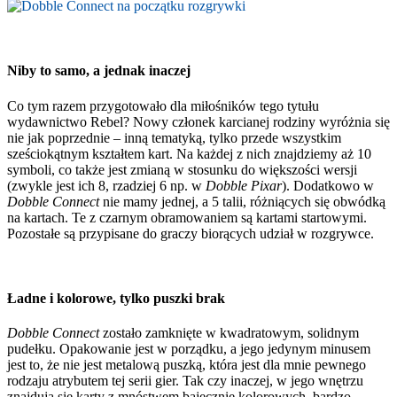
Niby to samo, a jednak inaczej
Co tym razem przygotowało dla miłośników tego tytułu
wydawnictwo Rebel? Nowy członek karcianej rodziny wyróżnia się
nie jak poprzednie – inną tematyką, tylko przede wszystkim
sześciokątnym kształtem kart. Na każdej z nich znajdziemy aż 10
symboli, co także jest zmianą w stosunku do większości wersji
(zwykle jest ich 8, rzadziej 6 np. w
Dobble Pixar
). Dodatkowo w
Dobble Connect
nie mamy jednej, a 5 talii, różniących się obwódką
na kartach. Te z czarnym obramowaniem są kartami startowymi.
Pozostałe są przypisane do graczy biorących udział w rozgrywce.
Ładne i kolorowe, tylko puszki brak
Dobble Connect
zostało zamknięte w kwadratowym, solidnym
pudełku. Opakowanie jest w porządku, a jego jedynym minusem
jest to, że nie jest metalową puszką, która jest dla mnie pewnego
rodzaju atrybutem tej serii gier. Tak czy inaczej, w jego wnętrzu
znajdują się karty z mnóstwem bajecznie kolorowych, bardzo