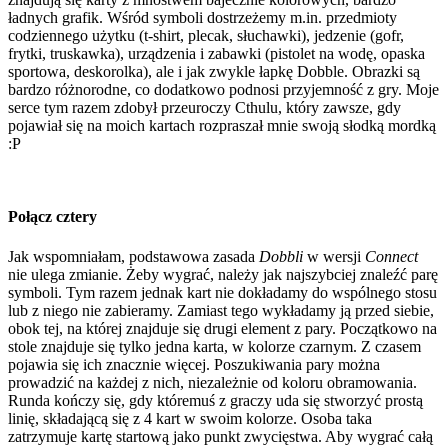
ładnych grafik. Wśród symboli dostrzeżemy m.in. przedmioty
codziennego użytku (t-shirt, plecak, słuchawki), jedzenie (gofr,
frytki, truskawka), urządzenia i zabawki (pistolet na wodę, opaska
sportowa, deskorolka), ale i jak zwykle łapkę Dobble. Obrazki są
bardzo różnorodne, co dodatkowo podnosi przyjemność z gry. Moje
serce tym razem zdobył przeuroczy Cthulu, który zawsze, gdy
pojawiał się na moich kartach rozpraszał mnie swoją słodką mordką
:P
Połącz cztery
Jak wspomniałam, podstawowa zasada
Dobbli
w wersji
Connect
nie ulega zmianie. Żeby wygrać, należy jak najszybciej znaleźć parę
symboli. Tym razem jednak kart nie dokładamy do wspólnego stosu
lub z niego nie zabieramy. Zamiast tego wykładamy ją przed siebie,
obok tej, na której znajduje się drugi element z pary. Początkowo na
stole znajduje się tylko jedna karta, w kolorze czarnym. Z czasem
pojawia się ich znacznie więcej. Poszukiwania pary można
prowadzić na każdej z nich, niezależnie od koloru obramowania.
Runda kończy się, gdy któremuś z graczy uda się stworzyć prostą
linię, składającą się z 4 kart w swoim kolorze. Osoba taka
zatrzymuje kartę startową jako punkt zwycięstwa. Aby wygrać całą