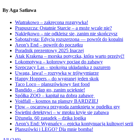
By Aga Satława
Wiatrakowo – zakręcona rozgrywka!
Prapuszcza: Ostatnie Starcie – a może wcale nie?
Naklejkowo – nie odkleisz się, zanim nie skończysz
Sabotażysta: Edycja rozszerzona — powrót do kopalni
Aeon’s End – powrót do początku
Poradnik prezentowy 2025 Inaczej
Atak Krakena – morska potyczka, którą warto przeżyć!
Lokomotywa – kolorowy pociąg do zabawy
Szepczący Las – spokojna układanka z pazurem
Uwaga, lawa! – rozrywka w trójwymiarze
Happy Hoppers – do wygranej jeden skok
Taco Loco – planszówkowy fast food
Bandido – złap go, zanim ucieknie!
Spółka ZOO – kapitał na dobrą zabawę
Voidfall – kosmos na planszy BARDZIEJ
Flow – oscarowa przygoda zamknięta w pudełku gry
Świetlni detektywi – w mroku kryje się zabawa
Dżungla. 60 zagadek – dzika logika
Aeon’s End: Wygnańcy – epicka kontynuacja kultowej serii
Planszówki i LEGO? Dla mnie bomba!
All (240)