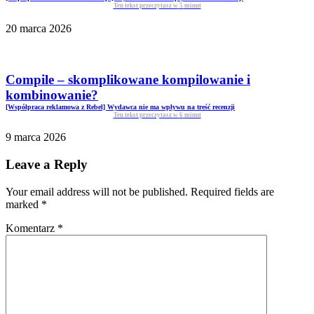
Ten tekst przeczytasz w
5
minut
20 marca 2026
Compile – skomplikowane kompilowanie i
kombinowanie?
[Współpraca reklamowa z Rebel] Wydawca nie ma wpływu na treść recenzji
Ten tekst przeczytasz w
6
minut
9 marca 2026
Leave a Reply
Your email address will not be published. Required fields are
marked
*
Komentarz
*