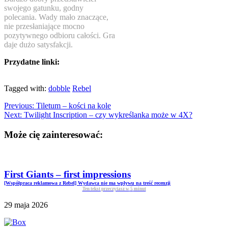
swojego gatunku, godny
polecania. Wady mało znaczące,
nie przesłaniające mocno
pozytywnego odbioru całości. Gra
daje dużo satysfakcji.
Przydatne linki:
Tagged with:
dobble
Rebel
Previous:
Tiletum – kości na kole
Next:
Twilight Inscription – czy wykreślanka może w 4X?
Może cię zainteresować:
First Giants – first impressions
[Współpraca reklamowa z Rebel] Wydawca nie ma wpływu na treść recenzji
Ten tekst przeczytasz w
5
minut
29 maja 2026