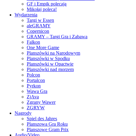
GF i Empik polecają
Mikołaj poleca!
Wydarzenia
Targi w Essen
aleGRAMY
Copernicon
GRAMY – Targi Gra i Zabawa
Falkon
One More Game
Planszówki na Narodowym
Planszówki w Spodku
Planszówki w Opactwie
Planszówki nad morzem
Polcon
Portalcon
Pyrkon
Wawa Gra
ZjAva
Zgrany Wawer
ZGRYW
Nagrody
Spiel des Jahres
Planszowa Gra Roku
Planszowe Gram Prix
Audio/Video