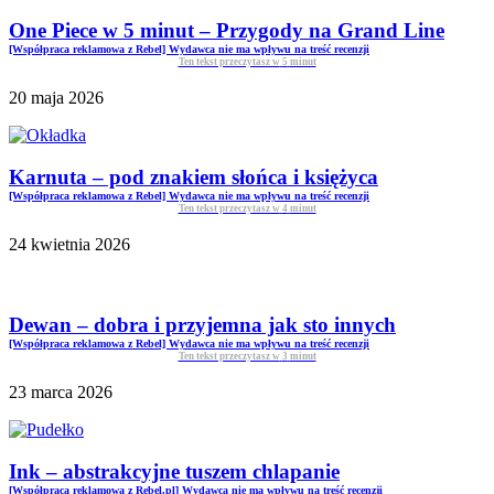
One Piece w 5 minut – Przygody na Grand Line
[Współpraca reklamowa z Rebel] Wydawca nie ma wpływu na treść recenzji
Ten tekst przeczytasz w
5
minut
20 maja 2026
Karnuta – pod znakiem słońca i księżyca
[Współpraca reklamowa z Rebel] Wydawca nie ma wpływu na treść recenzji
Ten tekst przeczytasz w
4
minut
24 kwietnia 2026
Dewan – dobra i przyjemna jak sto innych
[Współpraca reklamowa z Rebel] Wydawca nie ma wpływu na treść recenzji
Ten tekst przeczytasz w
3
minut
23 marca 2026
Ink – abstrakcyjne tuszem chlapanie
[Współpraca reklamowa z Rebel.pl] Wydawca nie ma wpływu na treść recenzji