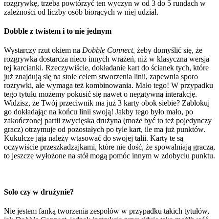
rozgrywkę, trzeba powtórzyć ten wyczyn w od 3 do 5 rundach w
zależności od liczby osób biorących w niej udział.
Dobble z twistem i to nie jednym
Wystarczy rzut okiem na
Dobble Connect,
żeby domyślić się, że
rozgrywka dostarcza nieco innych wrażeń, niż w klasyczna wersja
tej karcianki. Rzeczywiście, dokładanie kart do ścianek tych, które
już znajdują się na stole celem stworzenia linii, zapewnia sporo
rozrywki, ale wymaga też kombinowania. Mało tego! W przypadku
tego tytułu możemy pokusić się nawet o negatywną interakcję.
Widzisz, że Twój przeciwnik ma już 3 karty obok siebie? Zablokuj
go dokładając na końcu linii swoją! Jakby tego było mało, po
zakończonej partii zwycięska drużyna (może być to też pojedynczy
gracz) otrzymuje od pozostałych po tyle kart, ile ma już punktów.
Kukułcze jaja należy wtasować do swojej talii. Karty te są
oczywiście przeszkadzajkami, które nie dość, że spowalniają gracza,
to jeszcze wyłożone na stół mogą pomóc innym w zdobyciu punktu.
Solo czy w drużynie?
Nie jestem fanką tworzenia zespołów w przypadku takich tytułów,