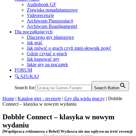
Audiobook GF
Zjawiska ponadplanszowe
Videorecenzje
Archiwum Planszostacji
Archiwum Boardgamegirl
Dla początkujących
Dlaczego gry planszowe
Jak grać
Jak mówić o grach czyli mini-słownik pojęć
Gdzie czytać o grach
Jak kupować gry
Jakie gry na początek
FORUM
🔍 SZUKAJ
Search for:
Search Button
Home
|
Katalog gier - recenzje
|
Gry dla wielu graczy
|
Dobble
Connect – klasyka w nowym wydaniu
Dobble Connect – klasyka w nowym
wydaniu
[Współpraca reklamowa z Rebel] Wydawca nie ma wpływu na treść recenzji
Ten tekst przeczytasz w
4
minut