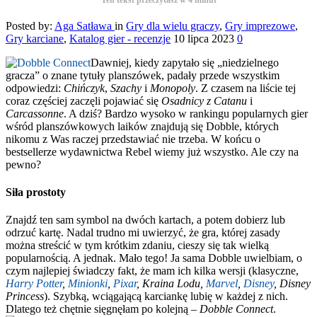
Posted by:
Aga Satława
in
Gry dla wielu graczy
,
Gry imprezowe
,
Gry karciane
,
Katalog gier - recenzje
10 lipca 2023
0
Dawniej, kiedy zapytało się „niedzielnego
gracza” o znane tytuły planszówek, padały przede wszystkim
odpowiedzi:
Chińczyk
,
Szachy
i
Monopoly
. Z czasem na liście tej
coraz częściej zaczęli pojawiać się
Osadnicy z Catanu
i
Carcassonne
. A dziś? Bardzo wysoko w rankingu popularnych gier
wśród planszówkowych laików znajdują się Dobble, których
nikomu z Was raczej przedstawiać nie trzeba. W końcu o
bestsellerze wydawnictwa Rebel wiemy już wszystko. Ale czy na
pewno?
Siła prostoty
Znajdź ten sam symbol na dwóch kartach, a potem dobierz lub
odrzuć kartę. Nadal trudno mi uwierzyć, że gra, której zasady
można streścić w tym krótkim zdaniu, cieszy się tak wielką
popularnością. A jednak. Mało tego! Ja sama Dobble uwielbiam, o
czym najlepiej świadczy fakt, że mam ich kilka wersji (klasyczne,
Harry Potter
,
Minionki
,
Pixar
, Kraina Lodu,
Marvel
,
Disney
, Disney
Princess
). Szybką, wciągającą karciankę lubię w każdej z nich.
Dlatego też chętnie sięgnęłam po kolejną –
Dobble Connect
.