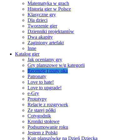
Matematyka w grach
Historia gier w Polsce
Klasyczne gry
Dla dzieci
Tworzenie gier
Dzienniki projektantów
Dwa akapity
Zaginiony artefakt
Inne
Katalog gier
Jak oceniamy gry
Gry planszowe w/g kategorii
Recenzje i rzuty oka
Patronaty
Love to hate!
Love to upgrade!
e-Gry
Prototypy
Relacje z rozgrywek
Ze starej półki
Cotygodnik
Kroniki stołowe
Podsumowanie roku
Jestem z Polski
Kup planszówkę na Dzień Dziecka