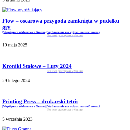
Flow – oscarowa przygoda zamknięta w pudełku
gry
[Współpraca reklamowa z Granna] Wydawca nie ma wpływu na treść recenzji
Ten tekst przeczytasz w
4
minut
19 maja 2025
Kroniki Stołowe – Luty 2024
Ten tekst przeczytasz w
9
minut
29 lutego 2024
Printing Press – drukarski tetris
[Współpraca reklamowa z Granna] Wydawca nie ma wpływu na treść recenzji
Ten tekst przeczytasz w
6
minut
5 września 2023