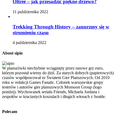
Oltréé – jak przesadzić piękne drzewo?
11 października 2022
Trekking Through History – zanurzmy się w
strumieniu czasu
4 października 2022
About sipio
W planszówki niechybnie wciągnięty przez rasowe gry euro,
którym pozostał wierny do dziś. Za starych dobrych (papierowych)
czasów współpracował ze Światem Gier Planszowych. Od 2010
roku w redakcji Games Fanatic. Członek warszawskie grupy
testerów i autorów gier planszowych Monsoon Group (logo
poniżej). Wychowanek serialu Friends, Michaela Jordana i
zespołów w kraciastych koszulach i długich włosach z Seattle.
Polecam