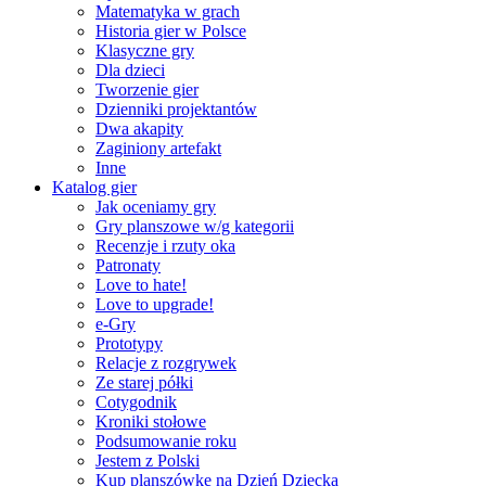
Matematyka w grach
Historia gier w Polsce
Klasyczne gry
Dla dzieci
Tworzenie gier
Dzienniki projektantów
Dwa akapity
Zaginiony artefakt
Inne
Katalog gier
Jak oceniamy gry
Gry planszowe w/g kategorii
Recenzje i rzuty oka
Patronaty
Love to hate!
Love to upgrade!
e-Gry
Prototypy
Relacje z rozgrywek
Ze starej półki
Cotygodnik
Kroniki stołowe
Podsumowanie roku
Jestem z Polski
Kup planszówkę na Dzień Dziecka