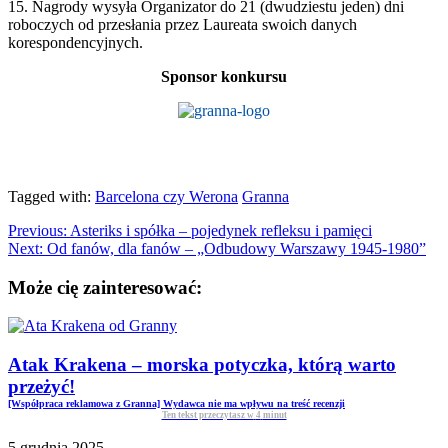
15. Nagrody wysyła Organizator do 21 (dwudziestu jeden) dni
roboczych od przesłania przez Laureata swoich danych
korespondencyjnych.
Sponsor konkursu
Tagged with:
Barcelona czy Werona
Granna
Previous:
Asteriks i spółka – pojedynek refleksu i pamięci
Next:
Od fanów, dla fanów – „Odbudowy Warszawy 1945-1980”
Może cię zainteresować:
Atak Krakena – morska potyczka, którą warto
przeżyć!
[Współpraca reklamowa z Granna] Wydawca nie ma wpływu na treść recenzji
Ten tekst przeczytasz w
4
minut
5 grudnia 2025