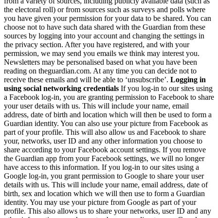
from a variety of sources, including publicly available data (such as
the electoral roll) or from sources such as surveys and polls where
you have given your permission for your data to be shared. You can
choose not to have such data shared with the Guardian from these
sources by logging into your account and changing the settings in
the privacy section. After you have registered, and with your
permission, we may send you emails we think may interest you.
Newsletters may be personalised based on what you have been
reading on theguardian.com. At any time you can decide not to
receive these emails and will be able to ‘unsubscribe’.
Logging in
using social networking credentials
If you log-in to our sites using
a Facebook log-in, you are granting permission to Facebook to share
your user details with us. This will include your name, email
address, date of birth and location which will then be used to form a
Guardian identity. You can also use your picture from Facebook as
part of your profile. This will also allow us and Facebook to share
your, networks, user ID and any other information you choose to
share according to your Facebook account settings. If you remove
the Guardian app from your Facebook settings, we will no longer
have access to this information. If you log-in to our sites using a
Google log-in, you grant permission to Google to share your user
details with us. This will include your name, email address, date of
birth, sex and location which we will then use to form a Guardian
identity. You may use your picture from Google as part of your
profile. This also allows us to share your networks, user ID and any