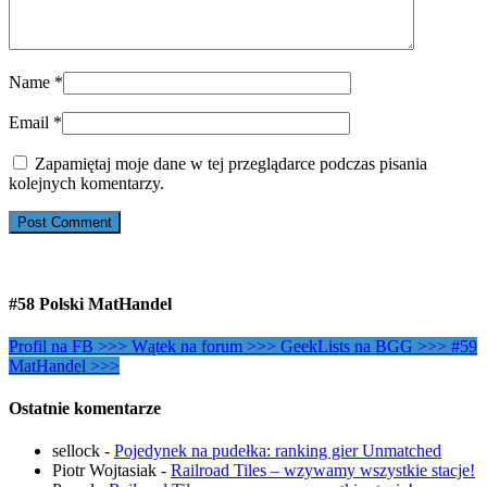
Name
*
Email
*
Zapamiętaj moje dane w tej przeglądarce podczas pisania
kolejnych komentarzy.
#58 Polski MatHandel
Profil na FB >>>
Wątek na forum >>>
GeekLists na BGG >>>
#59
MatHandel >>>
Ostatnie komentarze
sellock
-
Pojedynek na pudełka: ranking gier Unmatched
Piotr Wojtasiak
-
Railroad Tiles – wzywamy wszystkie stacje!