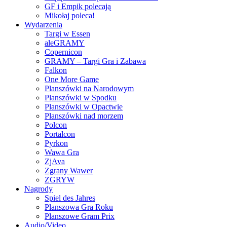
GF i Empik polecają
Mikołaj poleca!
Wydarzenia
Targi w Essen
aleGRAMY
Copernicon
GRAMY – Targi Gra i Zabawa
Falkon
One More Game
Planszówki na Narodowym
Planszówki w Spodku
Planszówki w Opactwie
Planszówki nad morzem
Polcon
Portalcon
Pyrkon
Wawa Gra
ZjAva
Zgrany Wawer
ZGRYW
Nagrody
Spiel des Jahres
Planszowa Gra Roku
Planszowe Gram Prix
Audio/Video