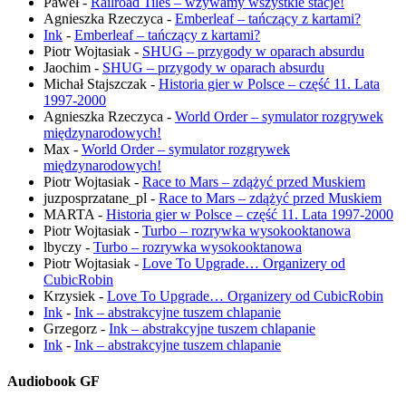
Paweł
-
Railroad Tiles – wzywamy wszystkie stacje!
Agnieszka Rzeczyca
-
Emberleaf – tańczący z kartami?
Ink
-
Emberleaf – tańczący z kartami?
Piotr Wojtasiak
-
SHUG – przygody w oparach absurdu
Jaochim
-
SHUG – przygody w oparach absurdu
Michał Stajszczak
-
Historia gier w Polsce – część 11. Lata
1997-2000
Agnieszka Rzeczyca
-
World Order – symulator rozgrywek
międzynarodowych!
Max
-
World Order – symulator rozgrywek
międzynarodowych!
Piotr Wojtasiak
-
Race to Mars – zdążyć przed Muskiem
juzposprzatane_pl
-
Race to Mars – zdążyć przed Muskiem
MARTA
-
Historia gier w Polsce – część 11. Lata 1997-2000
Piotr Wojtasiak
-
Turbo – rozrywka wysokooktanowa
lbyczy
-
Turbo – rozrywka wysokooktanowa
Piotr Wojtasiak
-
Love To Upgrade… Organizery od
CubicRobin
Krzysiek
-
Love To Upgrade… Organizery od CubicRobin
Ink
-
Ink – abstrakcyjne tuszem chlapanie
Grzegorz
-
Ink – abstrakcyjne tuszem chlapanie
Ink
-
Ink – abstrakcyjne tuszem chlapanie
Audiobook GF