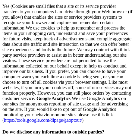
Yes (Cookies are small files that a site or its service provider
transfers to your computers hard drive through your Web browser (if
you allow) that enables the sites or service providers systems to
recognize your browser and capture and remember certain
information We use cookies to help us remember and process the
items in your shopping cart, understand and save your preferences
for future visits, keep track of advertisements and compile aggregate
data about site traffic and site interaction so that we can offer better
site experiences and tools in the future. We may contract with third-
party service providers to assist us in better understanding our site
visitors. These service providers are not permitted to use the
information collected on our behalf except to help us conduct and
improve our business. If you prefer, you can choose to have your
computer warn you each time a cookie is being sent, or you can
choose to turn off all cookies via your browser settings. Like most
websites, if you turn your cookies off, some of our services may not
function properly. However, you can still place orders by contacting
customer service.
Google Analytics
We use Google Analytics on
our sites for anonymous reporting of site usage and for advertising
on the site. If you would like to opt-out of Google Analytics
monitoring your behaviour on our sites please use this link
(
https://tools.google.com/dlpage/gaoptout/
)
Do we disclose any information to outside parties?