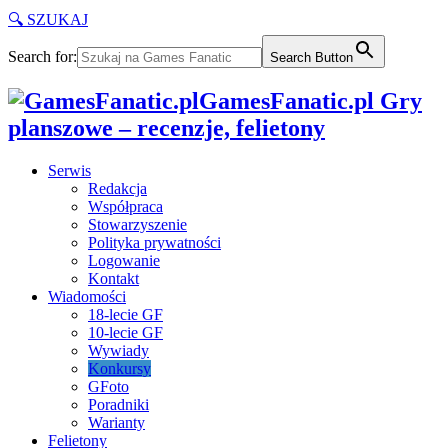
🔍 SZUKAJ
Search for:
Search Button
GamesFanatic.pl Gry
planszowe – recenzje, felietony
Serwis
Redakcja
Współpraca
Stowarzyszenie
Polityka prywatności
Logowanie
Kontakt
Wiadomości
18-lecie GF
10-lecie GF
Wywiady
Konkursy
GFoto
Poradniki
Warianty
Felietony