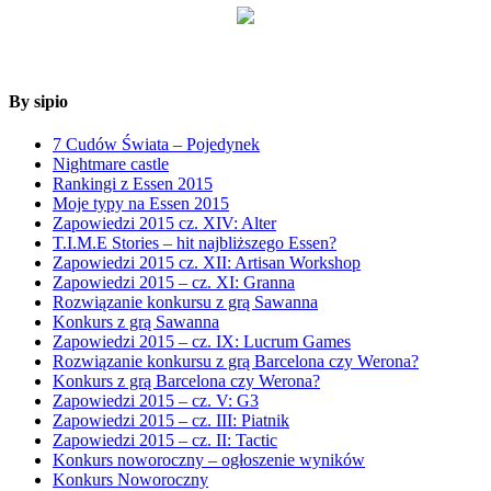
By sipio
7 Cudów Świata – Pojedynek
Nightmare castle
Rankingi z Essen 2015
Moje typy na Essen 2015
Zapowiedzi 2015 cz. XIV: Alter
T.I.M.E Stories – hit najbliższego Essen?
Zapowiedzi 2015 cz. XII: Artisan Workshop
Zapowiedzi 2015 – cz. XI: Granna
Rozwiązanie konkursu z grą Sawanna
Konkurs z grą Sawanna
Zapowiedzi 2015 – cz. IX: Lucrum Games
Rozwiązanie konkursu z grą Barcelona czy Werona?
Konkurs z grą Barcelona czy Werona?
Zapowiedzi 2015 – cz. V: G3
Zapowiedzi 2015 – cz. III: Piatnik
Zapowiedzi 2015 – cz. II: Tactic
Konkurs noworoczny – ogłoszenie wyników
Konkurs Noworoczny