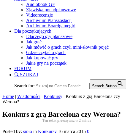
Audiobook GF
Zjawiska ponadplanszowe
Videorecenzje
Archiwum Planszostacji
Archiwum Boardgamegirl
Dla początkujących
Dlaczego gry planszowe
Jak grać
Jak mówić o grach czyli mini-słownik pojęć
Gdzie czytać o grach
Jak kupować gry
Jakie gry na początek
FORUM
🔍 SZUKAJ
Search for:
Search Button
Home
|
Wiadomości
|
Konkursy
|
Konkurs z grą Barcelona czy
Werona?
Konkurs z grą Barcelona czy Werona?
Ten tekst przeczytasz w
2
minut
Posted by:
sipio
in
Konkursy
16 marca 2015
0