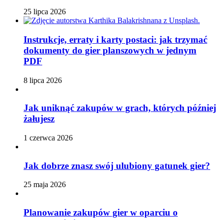
25 lipca 2026
Instrukcje, erraty i karty postaci: jak trzymać
dokumenty do gier planszowych w jednym
PDF
8 lipca 2026
Jak uniknąć zakupów w grach, których później
żałujesz
1 czerwca 2026
Jak dobrze znasz swój ulubiony gatunek gier?
25 maja 2026
Planowanie zakupów gier w oparciu o