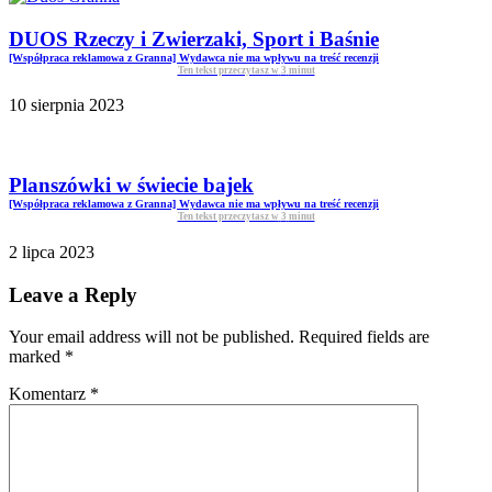
DUOS Rzeczy i Zwierzaki, Sport i Baśnie
[Współpraca reklamowa z Granna] Wydawca nie ma wpływu na treść recenzji
Ten tekst przeczytasz w
3
minut
10 sierpnia 2023
Planszówki w świecie bajek
[Współpraca reklamowa z Granna] Wydawca nie ma wpływu na treść recenzji
Ten tekst przeczytasz w
3
minut
2 lipca 2023
Leave a Reply
Your email address will not be published. Required fields are
marked
*
Komentarz
*