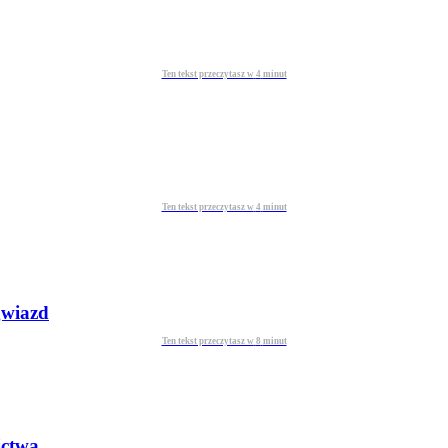
Ten tekst przeczytasz w
4
minut
Ten tekst przeczytasz w
4
minut
gwiazd
Ten tekst przeczytasz w
8
minut
ictwa