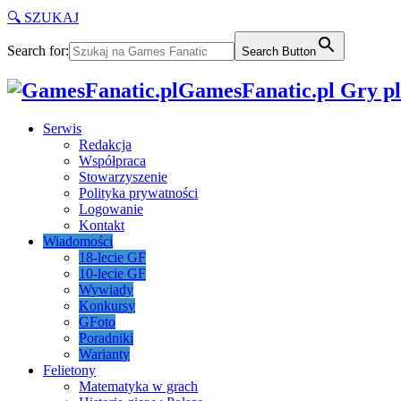
🔍 SZUKAJ
Search for:
Search Button
GamesFanatic.pl Gry pla
Serwis
Redakcja
Współpraca
Stowarzyszenie
Polityka prywatności
Logowanie
Kontakt
Wiadomości
18-lecie GF
10-lecie GF
Wywiady
Konkursy
GFoto
Poradniki
Warianty
Felietony
Matematyka w grach