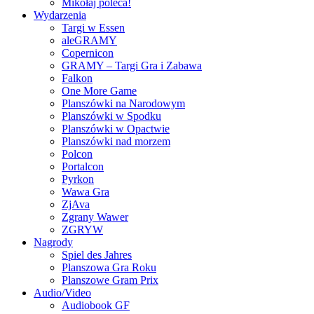
Mikołaj poleca!
Wydarzenia
Targi w Essen
aleGRAMY
Copernicon
GRAMY – Targi Gra i Zabawa
Falkon
One More Game
Planszówki na Narodowym
Planszówki w Spodku
Planszówki w Opactwie
Planszówki nad morzem
Polcon
Portalcon
Pyrkon
Wawa Gra
ZjAva
Zgrany Wawer
ZGRYW
Nagrody
Spiel des Jahres
Planszowa Gra Roku
Planszowe Gram Prix
Audio/Video
Audiobook GF