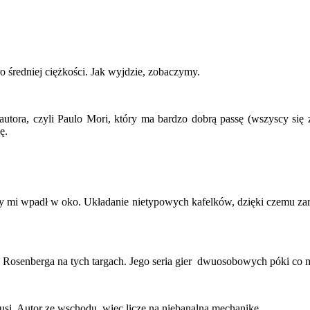
o średniej ciężkości. Jak wyjdzie, zobaczymy.
autora, czyli Paulo Mori, który ma bardzo dobrą passę (wszyscy się 
ę.
tóry mi wpadł w oko. Układanie nietypowych kafelków, dzięki czemu za
 Rosenberga na tych targach. Jego seria gier dwuosobowych póki co m
kusi. Autor ze wschodu, więc liczę na niebanalną mechanikę.