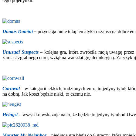
tego pojedynku.
Domus Domini
–
przyciąga mnie tutaj tematyka i szansa na dobre eur
Unusual Suspects
–
kolejna gra, która zwróciła moją uwagę przez 
zamiast zgrabnego euro, wziął na warsztat grę dedukcyjną. Zaryzykuj
Cornwal
– w kategorii lekkich, rodzinnych euro, to jedyny tytuł, k
na dobrą. Jak koszt będzie niski, to czemu nie.
Heingst
– wszystko wskazuje na to, że będzie to jedyny tytuł od Uwe
Monster My Neighbor
– niedługa gra blefu do 8 graczy, która mnie 