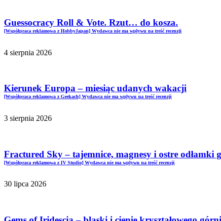
Guessocracy Roll & Vote. Rzut… do kosza.
[Współpraca reklamowa z HobbyJapan] Wydawca nie ma wpływu na treść recenzji
4 sierpnia 2026
Kierunek Europa – miesiąc udanych wakacji
[Współpraca reklamowa z Geekach] Wydawca nie ma wpływu na treść recenzji
3 sierpnia 2026
Fractured Sky – tajemnice, magnesy i ostre odłamki 
[Współpraca reklamowa z IV Studio] Wydawca nie ma wpływu na treść recenzji
30 lipca 2026
Gems of Iridescia – blaski i cienie kryształowego górn