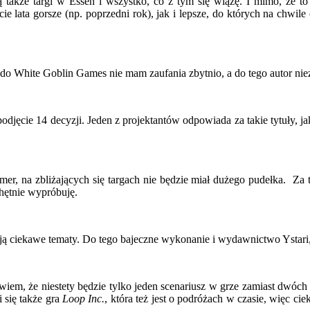
także targi w Essen i wszystko, co z tym się wiążę. I mimo, że to ju
cie lata gorsze (np. poprzedni rok), jak i lepsze, do których na ch
o White Goblin Games nie mam zaufania zbytnio, a do tego autor nie
podjęcie 14 decyzji. Jeden z projektantów odpowiada za takie tytuły, j
r, na zbliżających się targach nie będzie miał dużego pudełka. Za to
chętnie wypróbuję.
ają ciekawe tematy. Do tego bajeczne wykonanie i wydawnictwo Ystari
 wiem, że niestety będzie tylko jeden scenariusz w grze zamiast dwóch 
i się także gra
Loop Inc.
, która też jest o podróżach w czasie, więc cie