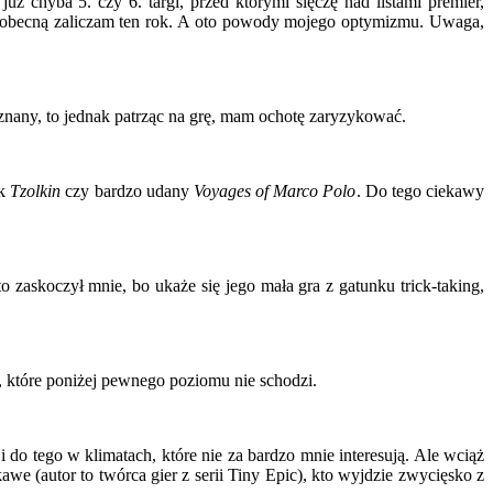
ż chyba 5. czy 6. targi, przed którymi ślęczę nad listami premier,
wile obecną zaliczam ten rok. A oto powody mojego optymizmu. Uwaga,
znany, to jednak patrząc na grę, mam ochotę zaryzykować.
ak
Tzolkin
czy bardzo udany
Voyages of Marco Polo
. Do tego ciekawy
 zaskoczył mnie, bo ukaże się jego mała gra z gatunku trick-taking,
, które poniżej pewnego poziomu nie schodzi.
i do tego w klimatach, które nie za bardzo mnie interesują. Ale wciąż
kawe (autor to twórca gier z serii Tiny Epic), kto wyjdzie zwycięsko z