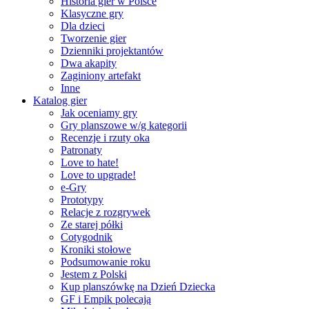
Historia gier w Polsce
Klasyczne gry
Dla dzieci
Tworzenie gier
Dzienniki projektantów
Dwa akapity
Zaginiony artefakt
Inne
Katalog gier
Jak oceniamy gry
Gry planszowe w/g kategorii
Recenzje i rzuty oka
Patronaty
Love to hate!
Love to upgrade!
e-Gry
Prototypy
Relacje z rozgrywek
Ze starej półki
Cotygodnik
Kroniki stołowe
Podsumowanie roku
Jestem z Polski
Kup planszówkę na Dzień Dziecka
GF i Empik polecają