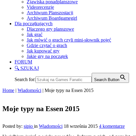
Zjawiska ponadplanszowe
Videorecenzje
Archiwum Planszostacji
Archiwum Boardgamegirl
Dla początkujących
Dlaczego gry planszowe
Jak grać
Jak mówić o grach czyli mini-słownik pojęć
Gdzie czytać o grach
Jak kupować gry
Jakie gry na początek
FORUM
🔍 SZUKAJ
Search for:
Search Button
Home
|
Wiadomości
|
Moje typy na Essen 2015
Moje typy na Essen 2015
Posted by:
sipio
in
Wiadomości
18 września 2015
4 komentarze