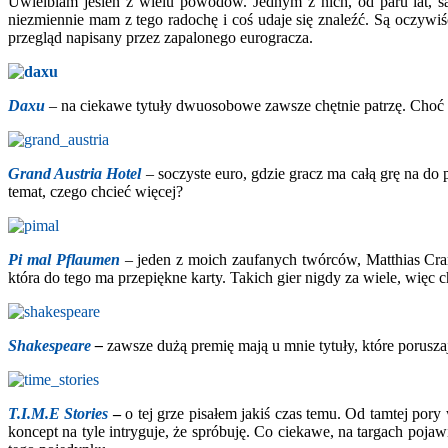
Uwielbiam jesień z wielu powodów. Jednym z nich, od paru lat, są 
niezmiennie mam z tego radochę i coś udaje się znaleźć. Są oczywiś
przegląd napisany przez zapalonego eurogracza.
Daxu
– na ciekawe tytuły dwuosobowe zawsze chętnie patrzę. Choć d
Grand Austria Hotel
– soczyste euro, gdzie gracz ma całą grę na do 
temat, czego chcieć więcej?
Pi mal Pflaumen
– jeden z moich zaufanych twórców, Matthias Crame
która do tego ma przepiękne karty. Takich gier nigdy za wiele, więc 
Shakespeare
–
zawsze dużą premię mają u mnie tytuły, które porusz
T.I.M.E Stories
–
o tej grze pisałem jakiś czas temu. Od tamtej pory
koncept na tyle intryguje, że spróbuję. Co ciekawe, na targach pojaw