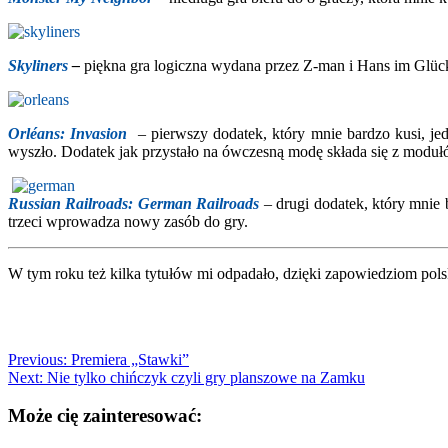
Skyliners
–
piękna gra logiczna wydana przez Z-man i Hans im Glück
Orléans: Invasion
– pierwszy dodatek, który mnie bardzo kusi, je
wyszło. Dodatek jak przystało na ówczesną modę składa się z modułów
Russian Railroads: German Railroads
– drugi dodatek, który mnie 
trzeci wprowadza nowy zasób do gry.
W tym roku też kilka tytułów mi odpadało, dzięki zapowiedziom pols
Previous:
Premiera „Stawki”
Next:
Nie tylko chińczyk czyli gry planszowe na Zamku
Może cię zainteresować: