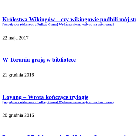
Królestwa Wikingów – czy wikingowie podbili mój st
[Współpraca reklamowa z Fullcap Games] Wydawca nie ma wpływu na treść recenzji
22 maja 2017
W Toruniu grają w bibliotece
21 grudnia 2016
Loyang – Wrota kończące trylogię
[Współpraca reklamowa z Fullcap Games] Wydawca nie ma wpływu na treść recenzji
20 grudnia 2016