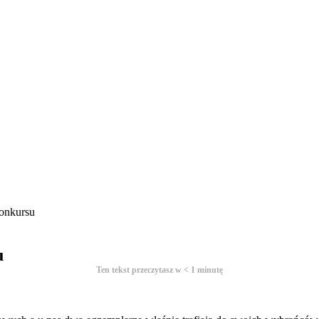
konkursu
u
Ten tekst przeczytasz w
< 1
minutę