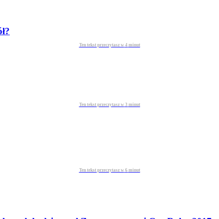
ół?
Ten tekst przeczytasz w
4
minut
Ten tekst przeczytasz w
3
minut
Ten tekst przeczytasz w
6
minut