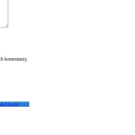
ch komentarzy.
MatHandel >>>