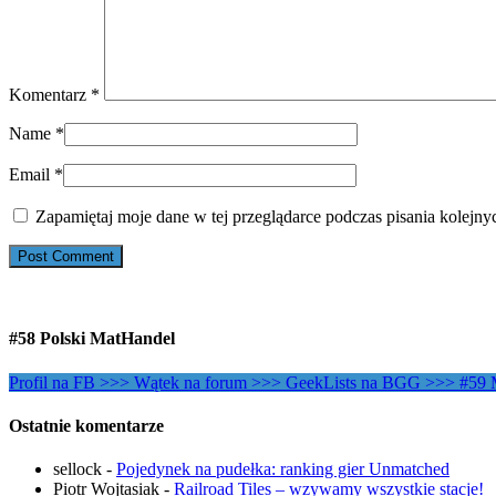
Komentarz
*
Name
*
Email
*
Zapamiętaj moje dane w tej przeglądarce podczas pisania kolejny
#58 Polski MatHandel
Profil na FB >>>
Wątek na forum >>>
GeekLists na BGG >>>
#59 
Ostatnie komentarze
sellock
-
Pojedynek na pudełka: ranking gier Unmatched
Piotr Wojtasiak
-
Railroad Tiles – wzywamy wszystkie stacje!