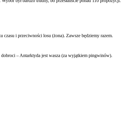
 Wybór był bardzo trudny, bo przesłaliście ponad 110 propozycji.
aku czasu i przeciwności losu (żona). Zawsze będziemy razem.
o dobroci – Antarktyda jest wasza (za wyjątkiem pingwinów).