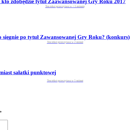
y kto zdobędzie tytuł Zaawansowanej Gry Roku 2017
Ten tekst przeczytasz w
< 1
minutę
to sięgnie po tytuł Zawansowanej Gry Roku? (konkurs)
Ten tekst przeczytasz w
2
minut
miast sałatki punktowej
Ten tekst przeczytasz w
5
minut
*