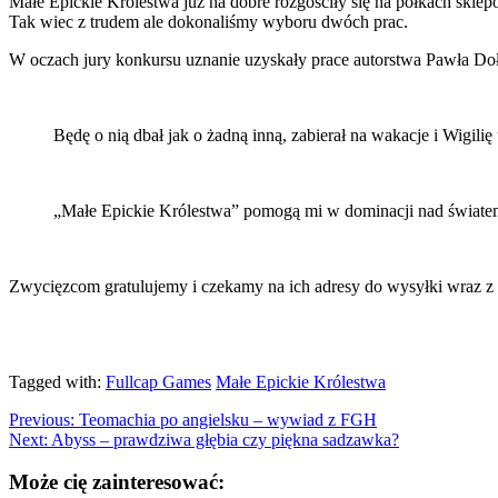
Małe Epickie Królestwa już na dobre rozgościły się na półkach skle
Tak wiec z trudem ale dokonaliśmy wyboru dwóch prac.
W oczach jury konkursu uznanie uzyskały prace autorstwa Pawła Do
Będę o nią dbał jak o żadną inną, zabierał na wakacje i Wigil
„Małe Epickie Królestwa” pomogą mi w dominacji nad światem. 
Zwycięzcom gratulujemy i czekamy na ich adresy do wysyłki wraz
Tagged with:
Fullcap Games
Małe Epickie Królestwa
Previous:
Teomachia po angielsku – wywiad z FGH
Next:
Abyss – prawdziwa głębia czy piękna sadzawka?
Może cię zainteresować: