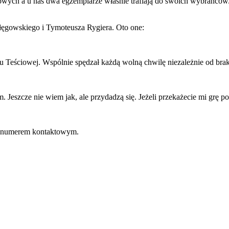
powych a u nas dwa egzemplarze właśnie trafiają do swoich wybrańców.
łęgowskiego i Tymoteusza Rygiera. Oto one:
ię u Teściowej. Wspólnie spędzał każdą wolną chwilę niezależnie od br
Jeszcze nie wiem jak, ale przydadzą się. Jeżeli przekażecie mi grę p
 z numerem kontaktowym.