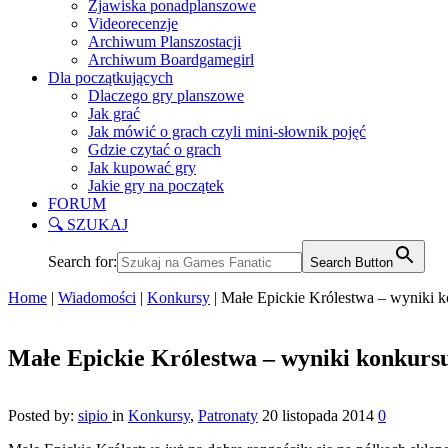
Zjawiska ponadplanszowe
Videorecenzje
Archiwum Planszostacji
Archiwum Boardgamegirl
Dla początkujących
Dlaczego gry planszowe
Jak grać
Jak mówić o grach czyli mini-słownik pojęć
Gdzie czytać o grach
Jak kupować gry
Jakie gry na początek
FORUM
🔍 SZUKAJ
Search for:
Search Button
Home
|
Wiadomości
|
Konkursy
|
Małe Epickie Królestwa – wyniki 
Małe Epickie Królestwa – wyniki konkurs
Posted by:
sipio
in
Konkursy
,
Patronaty
20 listopada 2014
0