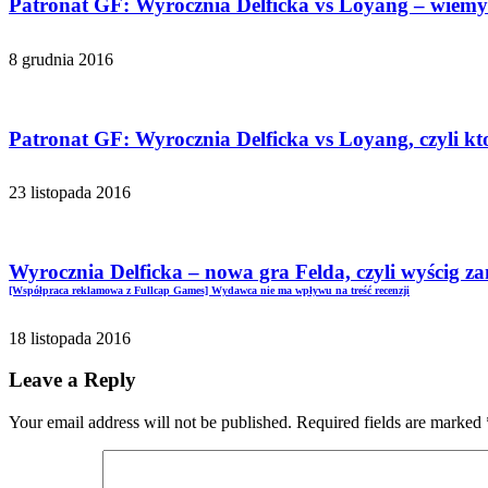
Patronat GF: Wyrocznia Delficka vs Loyang – wiem
8 grudnia 2016
Patronat GF: Wyrocznia Delficka vs Loyang, czyli k
23 listopada 2016
Wyrocznia Delficka – nowa gra Felda, czyli wyścig za
[Współpraca reklamowa z Fullcap Games] Wydawca nie ma wpływu na treść recenzji
18 listopada 2016
Leave a Reply
Your email address will not be published. Required fields are marked