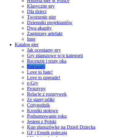
Historia gier w Polsce
Klasyczne gry
Dla dzieci
Tworzenie gier
Dzienniki projektantów
Dwa akapity
Zaginiony artefakt
Inne
Katalog gier
Jak oceniamy gry
Gry planszowe w/g kategorii
Recenzje i rzuty oka
Patronaty
Love to hate!
Love to upgrade!
e-Gry
Prototypy
Relacje z rozgrywek
Ze starej półki
Cotygodnik
Kroniki stołowe
Podsumowanie roku
Jestem z Polski
Kup planszówkę na Dzień Dziecka
GF i Empik polecają