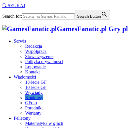
🔍 SZUKAJ
Search for:
Search Button
GamesFanatic.pl Gry pla
Serwis
Redakcja
Współpraca
Stowarzyszenie
Polityka prywatności
Logowanie
Kontakt
Wiadomości
18-lecie GF
10-lecie GF
Wywiady
Konkursy
GFoto
Poradniki
Warianty
Felietony
Matematyka w grach