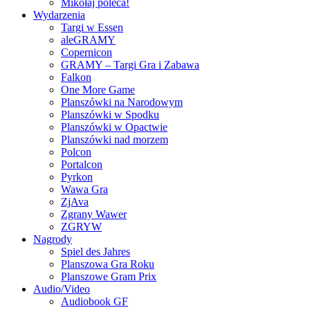
Mikołaj poleca!
Wydarzenia
Targi w Essen
aleGRAMY
Copernicon
GRAMY – Targi Gra i Zabawa
Falkon
One More Game
Planszówki na Narodowym
Planszówki w Spodku
Planszówki w Opactwie
Planszówki nad morzem
Polcon
Portalcon
Pyrkon
Wawa Gra
ZjAva
Zgrany Wawer
ZGRYW
Nagrody
Spiel des Jahres
Planszowa Gra Roku
Planszowe Gram Prix
Audio/Video
Audiobook GF