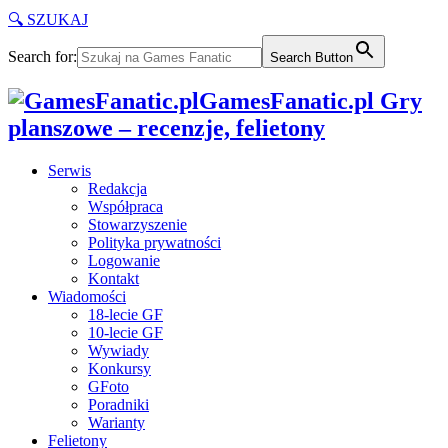
🔍 SZUKAJ
Search for:
Search Button
GamesFanatic.pl Gry
planszowe – recenzje, felietony
Serwis
Redakcja
Współpraca
Stowarzyszenie
Polityka prywatności
Logowanie
Kontakt
Wiadomości
18-lecie GF
10-lecie GF
Wywiady
Konkursy
GFoto
Poradniki
Warianty
Felietony