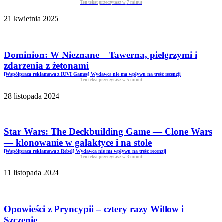
Ten tekst przeczytasz w
7
minut
21 kwietnia 2025
Dominion: W Nieznane – Tawerna, pielgrzymi i
zdarzenia z żetonami
[Współpraca reklamowa z IUVI Games] Wydawca nie ma wpływu na treść recenzji
Ten tekst przeczytasz w
5
minut
28 listopada 2024
Star Wars: The Deckbuilding Game — Clone Wars
— klonowanie w galaktyce i na stole
[Współpraca reklamowa z Rebel] Wydawca nie ma wpływu na treść recenzji
Ten tekst przeczytasz w
3
minut
11 listopada 2024
Opowieści z Pryncypii – cztery razy Willow i
Szczenię