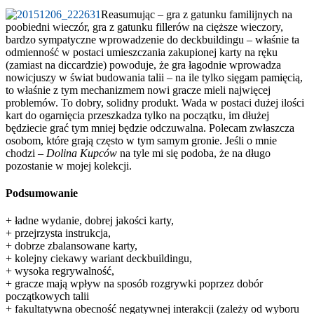
Reasumując – gra z gatunku familijnych na
poobiedni wieczór, gra z gatunku fillerów na cięższe wieczory,
bardzo sympatyczne wprowadzenie do deckbuildingu – właśnie ta
odmienność w postaci umieszczania zakupionej karty na ręku
(zamiast na diccardzie) powoduje, że gra łagodnie wprowadza
nowicjuszy w świat budowania talii – na ile tylko sięgam pamięcią,
to właśnie z tym mechanizmem nowi gracze mieli najwięcej
problemów. To dobry, solidny produkt. Wada w postaci dużej ilości
kart do ogarnięcia przeszkadza tylko na początku, im dłużej
będziecie grać tym mniej będzie odczuwalna. Polecam zwłaszcza
osobom, które grają często w tym samym gronie. Jeśli o mnie
chodzi –
Dolina Kupców
na tyle mi się podoba, że na długo
pozostanie w mojej kolekcji.
Podsumowanie
+ ładne wydanie, dobrej jakości karty,
+ przejrzysta instrukcja,
+ dobrze zbalansowane karty,
+ kolejny ciekawy wariant deckbuildingu,
+ wysoka regrywalność,
+ gracze mają wpływ na sposób rozgrywki poprzez dobór
początkowych talii
+ fakultatywna obecność negatywnej interakcji (zależy od wyboru