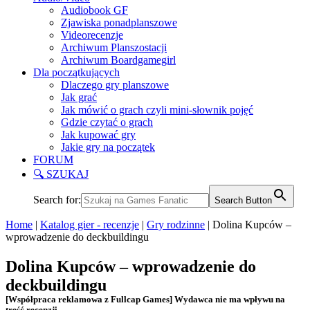
Audiobook GF
Zjawiska ponadplanszowe
Videorecenzje
Archiwum Planszostacji
Archiwum Boardgamegirl
Dla początkujących
Dlaczego gry planszowe
Jak grać
Jak mówić o grach czyli mini-słownik pojęć
Gdzie czytać o grach
Jak kupować gry
Jakie gry na początek
FORUM
🔍 SZUKAJ
Search for:
Search Button
Home
|
Katalog gier - recenzje
|
Gry rodzinne
|
Dolina Kupców –
wprowadzenie do deckbuildingu
Dolina Kupców – wprowadzenie do
deckbuildingu
[Współpraca reklamowa z Fullcap Games] Wydawca nie ma wpływu na
treść recenzji