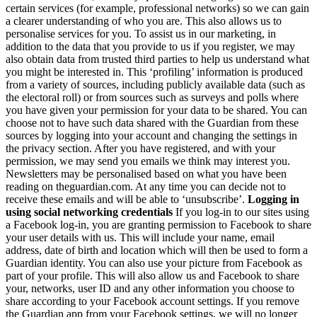
certain services (for example, professional networks) so we can gain
a clearer understanding of who you are. This also allows us to
personalise services for you. To assist us in our marketing, in
addition to the data that you provide to us if you register, we may
also obtain data from trusted third parties to help us understand what
you might be interested in. This ‘profiling’ information is produced
from a variety of sources, including publicly available data (such as
the electoral roll) or from sources such as surveys and polls where
you have given your permission for your data to be shared. You can
choose not to have such data shared with the Guardian from these
sources by logging into your account and changing the settings in
the privacy section. After you have registered, and with your
permission, we may send you emails we think may interest you.
Newsletters may be personalised based on what you have been
reading on theguardian.com. At any time you can decide not to
receive these emails and will be able to ‘unsubscribe’.
Logging in
using social networking credentials
If you log-in to our sites using
a Facebook log-in, you are granting permission to Facebook to share
your user details with us. This will include your name, email
address, date of birth and location which will then be used to form a
Guardian identity. You can also use your picture from Facebook as
part of your profile. This will also allow us and Facebook to share
your, networks, user ID and any other information you choose to
share according to your Facebook account settings. If you remove
the Guardian app from your Facebook settings, we will no longer