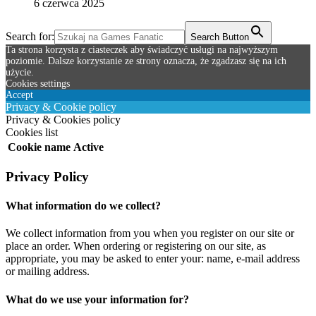
6 czerwca 2025
Search for:
Search Button
Ta strona korzysta z ciasteczek aby świadczyć usługi na najwyższym
poziomie. Dalsze korzystanie ze strony oznacza, że zgadzasz się na ich
użycie.
Cookies settings
Accept
Privacy & Cookie policy
Privacy & Cookies policy
Cookies list
Cookie name
Active
Privacy Policy
What information do we collect?
We collect information from you when you register on our site or
place an order. When ordering or registering on our site, as
appropriate, you may be asked to enter your: name, e-mail address
or mailing address.
What do we use your information for?