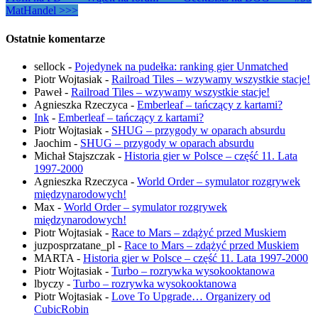
MatHandel >>>
Ostatnie komentarze
sellock
-
Pojedynek na pudełka: ranking gier Unmatched
Piotr Wojtasiak
-
Railroad Tiles – wzywamy wszystkie stacje!
Paweł
-
Railroad Tiles – wzywamy wszystkie stacje!
Agnieszka Rzeczyca
-
Emberleaf – tańczący z kartami?
Ink
-
Emberleaf – tańczący z kartami?
Piotr Wojtasiak
-
SHUG – przygody w oparach absurdu
Jaochim
-
SHUG – przygody w oparach absurdu
Michał Stajszczak
-
Historia gier w Polsce – część 11. Lata
1997-2000
Agnieszka Rzeczyca
-
World Order – symulator rozgrywek
międzynarodowych!
Max
-
World Order – symulator rozgrywek
międzynarodowych!
Piotr Wojtasiak
-
Race to Mars – zdążyć przed Muskiem
juzposprzatane_pl
-
Race to Mars – zdążyć przed Muskiem
MARTA
-
Historia gier w Polsce – część 11. Lata 1997-2000
Piotr Wojtasiak
-
Turbo – rozrywka wysokooktanowa
lbyczy
-
Turbo – rozrywka wysokooktanowa
Piotr Wojtasiak
-
Love To Upgrade… Organizery od
CubicRobin