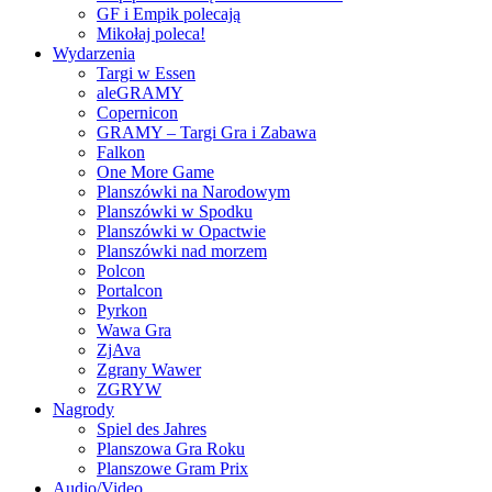
GF i Empik polecają
Mikołaj poleca!
Wydarzenia
Targi w Essen
aleGRAMY
Copernicon
GRAMY – Targi Gra i Zabawa
Falkon
One More Game
Planszówki na Narodowym
Planszówki w Spodku
Planszówki w Opactwie
Planszówki nad morzem
Polcon
Portalcon
Pyrkon
Wawa Gra
ZjAva
Zgrany Wawer
ZGRYW
Nagrody
Spiel des Jahres
Planszowa Gra Roku
Planszowe Gram Prix
Audio/Video