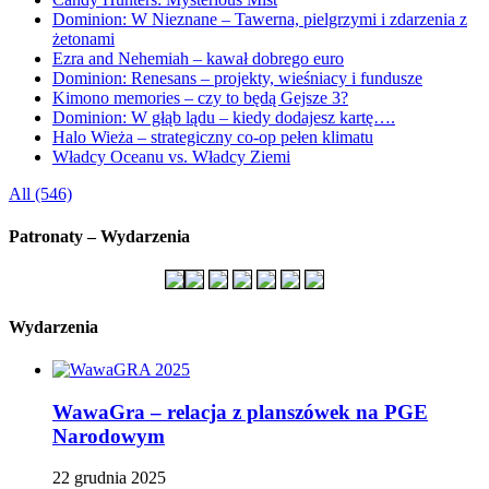
Dominion: W Nieznane – Tawerna, pielgrzymi i zdarzenia z
żetonami
Ezra and Nehemiah – kawał dobrego euro
Dominion: Renesans – projekty, wieśniacy i fundusze
Kimono memories – czy to będą Gejsze 3?
Dominion: W głąb lądu – kiedy dodajesz kartę….
Halo Wieża – strategiczny co-op pełen klimatu
Władcy Oceanu vs. Władcy Ziemi
All (546)
Patronaty – Wydarzenia
Wydarzenia
WawaGra – relacja z planszówek na PGE
Narodowym
22 grudnia 2025