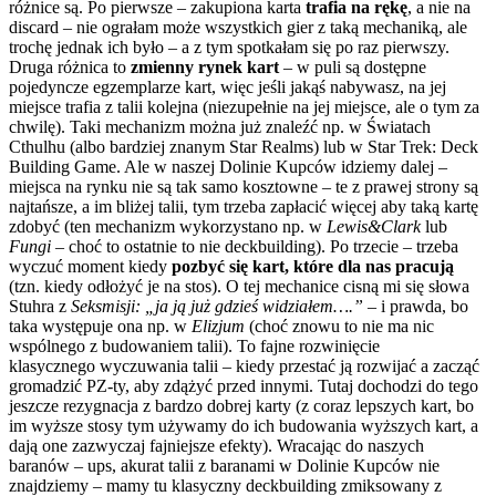
różnice są. Po pierwsze – zakupiona karta
trafia na rękę
, a nie na
discard – nie ograłam może wszystkich gier z taką mechaniką, ale
trochę jednak ich było – a z tym spotkałam się po raz pierwszy.
Druga różnica to
zmienny rynek kart
– w puli są dostępne
pojedyncze egzemplarze kart, więc jeśli jakąś nabywasz, na jej
miejsce trafia z talii kolejna (niezupełnie na jej miejsce, ale o tym za
chwilę). Taki mechanizm można już znaleźć np. w Światach
Cthulhu (albo bardziej znanym Star Realms) lub w Star Trek: Deck
Building Game. Ale w naszej Dolinie Kupców idziemy dalej –
miejsca na rynku nie są tak samo kosztowne – te z prawej strony są
najtańsze, a im bliżej talii, tym trzeba zapłacić więcej aby taką kartę
zdobyć (ten mechanizm wykorzystano np. w
Lewis&Clark
lub
Fungi
– choć to ostatnie to nie deckbuilding). Po trzecie – trzeba
wyczuć moment kiedy
pozbyć się kart, które dla nas pracują
(tzn. kiedy odłożyć je na stos). O tej mechanice cisną mi się słowa
Stuhra z
Seksmisji:
„ja ją już gdzieś widziałem….”
– i prawda, bo
taka występuje ona np. w
Elizjum
(choć znowu to nie ma nic
wspólnego z budowaniem talii). To fajne rozwinięcie
klasycznego wyczuwania talii – kiedy przestać ją rozwijać a zacząć
gromadzić PZ-ty, aby zdążyć przed innymi. Tutaj dochodzi do tego
jeszcze rezygnacja z bardzo dobrej karty (z coraz lepszych kart, bo
im wyższe stosy tym używamy do ich budowania wyższych kart, a
dają one zazwyczaj fajniejsze efekty). Wracając do naszych
baranów – ups, akurat talii z baranami w Dolinie Kupców nie
znajdziemy – mamy tu klasyczny deckbuilding zmiksowany z