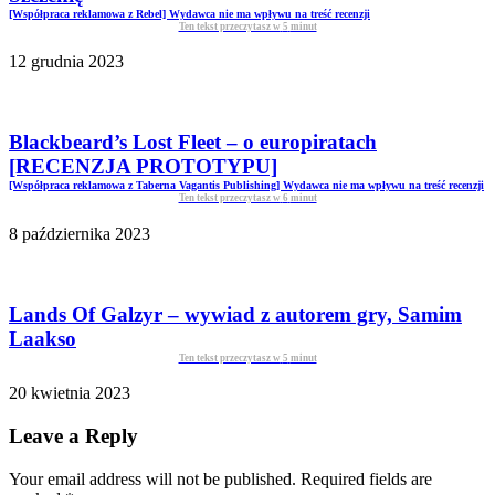
[Współpraca reklamowa z Rebel] Wydawca nie ma wpływu na treść recenzji
Ten tekst przeczytasz w
5
minut
12 grudnia 2023
Blackbeard’s Lost Fleet – o europiratach
[RECENZJA PROTOTYPU]
[Współpraca reklamowa z Taberna Vagantis Publishing] Wydawca nie ma wpływu na treść recenzji
Ten tekst przeczytasz w
6
minut
8 października 2023
Lands Of Galzyr – wywiad z autorem gry, Samim
Laakso
Ten tekst przeczytasz w
5
minut
20 kwietnia 2023
Leave a Reply
Your email address will not be published. Required fields are