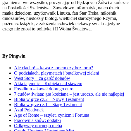
gra niemal we wszystko, poczynając od Pędzących Żółwi a kończąc
na Posiadłości Szaleństwa. Zawodowo informatyk, na co dzień
matka dzieciom, użytkownik Linuxa, fan Star Treka, miłośnik
dinozaurów, niedoszły biolog, wielbiciel starożytnego Rzymu,
pożeracz książek, z założenia człowiek ciekawy świata - jedyne
czego nie znosi to polityka i II Wojna Światowa.
By Pingwin
Ale ciacho! – kawa z tortem czy bez tortu?
O podziałach, playmatach i butelkowej zieleni
West Story – za garść dolarów
Akta tajemnic – Kobieta nad stawem
Fossilium – kawał dobrego euro
7 cudów świata: gra kościana – jest uroczo, ale nie najlepiej
Biblia w grze cz.2 – Nowy Testament
Biblia w grze cz.1 – Stary Testament
Azul Pojedynek
Age of Rome – sztylet, cynizm i Fortuna
Pracownia snów: dodatki
Odkrywcy nocnego nieba
Candy Hunters: Mysterious Mist