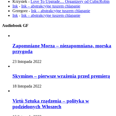
Krzysiek
-
Love To Upgrade… Organizery od CubicRobin
Ink
-
Ink – abstrakcyjne tuszem chlapanie
Grzegorz
-
Ink – abstrakcyjne tuszem chlapanie
Ink
-
Ink – abstrakcyjne tuszem chlapanie
Audiobook GF
Zapomniane Morza – niezapomniana, morska
przygoda
23 listopada 2022
Skymines – pierwsze wrażenia przed premierą
18 listopada 2022
Virtù Sztuka rządzenia – polityka w
podzielonych Włoszech