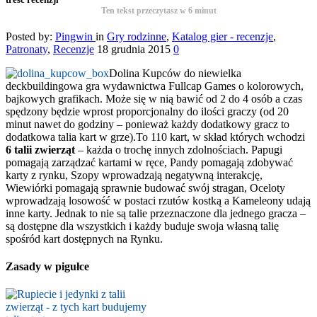
Ten tekst przeczytasz w
6
minut
Posted by:
Pingwin
in
Gry rodzinne
,
Katalog gier - recenzje
,
Patronaty
,
Recenzje
18 grudnia 2015
0
Dolina Kupców do niewielka
deckbuildingowa gra wydawnictwa Fullcap Games o kolorowych,
bajkowych grafikach. Może się w nią bawić od 2 do 4 osób a czas
spędzony będzie wprost proporcjonalny do ilości graczy (od 20
minut nawet do godziny – ponieważ każdy dodatkowy gracz to
dodatkowa talia kart w grze).
To 110 kart, w skład których wchodzi
6 talii zwierząt
– każda o trochę innych zdolnościach. Papugi
pomagają zarządzać kartami w ręce, Pandy pomagają zdobywać
karty z rynku, Szopy wprowadzają negatywną interakcję,
Wiewiórki pomagają sprawnie budować swój stragan, Oceloty
wprowadzają losowość w postaci rzutów kostką a Kameleony udają
inne karty. Jednak to nie są talie przeznaczone dla jednego gracza –
są dostępne dla wszystkich i każdy buduje swoja własną talię
spośród kart dostępnych na Rynku.
Zasady w pigułce