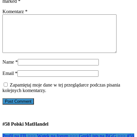
marked
*
Komentarz
*
Name
*
Email
*
Zapamiętaj moje dane w tej przeglądarce podczas pisania
kolejnych komentarzy.
#58 Polski MatHandel
Profil na FB >>>
Wątek na forum >>>
GeekLists na BGG >>>
#59