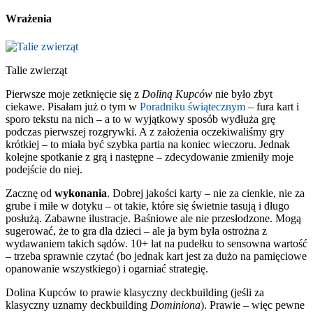
Wrażenia
Talie zwierząt
Pierwsze moje zetknięcie się z
Doliną Kupców
nie było zbyt
ciekawe. Pisałam już o tym w
Poradniku świątecznym
– fura kart i
sporo tekstu na nich – a to w wyjątkowy sposób wydłuża grę
podczas pierwszej rozgrywki. A z założenia oczekiwaliśmy gry
krótkiej – to miała być szybka partia na koniec wieczoru. Jednak
kolejne spotkanie z grą i następne – zdecydowanie zmieniły moje
podejście do niej.
Zacznę od
wykonania
. Dobrej jakości karty – nie za cienkie, nie za
grube i miłe w dotyku – ot takie, które się świetnie tasują i długo
posłużą. Zabawne ilustracje. Baśniowe ale nie przesłodzone. Mogą
sugerować, że to gra dla dzieci – ale ja bym była ostrożna z
wydawaniem takich sądów. 10+ lat na pudełku to sensowna wartość
– trzeba sprawnie czytać (bo jednak kart jest za dużo na pamięciowe
opanowanie wszystkiego) i ogarniać strategię.
Dolina Kupców to prawie klasyczny deckbuilding (jeśli za
klasyczny uznamy deckbuilding
Dominiona
). Prawie – więc pewne