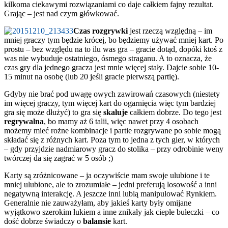
kilkoma ciekawymi rozwiązaniami co daje całkiem fajny rezultat.
Grając – jest nad czym główkować.
Czas
rozgrywki
jest rzeczą względną – im
mniej graczy tym będzie krócej, bo będziemy używać mniej kart. Po
prostu – bez względu na to ilu was gra – gracie dotąd, dopóki ktoś z
was nie wybuduje ostatniego, ósmego straganu. A to oznacza, że
czas gry dla jednego gracza jest mnie więcej stały. Dajcie sobie 10-
15 minut na osobę (lub 20 jeśli gracie pierwszą partię).
Gdyby nie brać pod uwagę owych zawirowań czasowych (niestety
im więcej graczy, tym więcej kart do ogarnięcia więc tym bardziej
gra się może dłużyć) to gra się
skaluje
całkiem dobrze. Do tego jest
regrywalna
, bo mamy aż 6 talii, więc nawet przy 4 osobach
możemy mieć rożne kombinacje i partie rozgrywane po sobie mogą
składać się z różnych kart. Poza tym to jedna z tych gier, w których
– gdy przyjdzie nadmiarowy gracz do stolika – przy odrobinie weny
twórczej da się zagrać w 5 osób ;)
Karty są zróżnicowane – ja oczywiście mam swoje ulubione i te
mniej ulubione, ale to zrozumiałe – jedni preferują losowość a inni
negatywną interakcję. A jeszcze inni lubią manipulować Rynkiem.
Generalnie nie zauważyłam, aby jakieś karty były omijane
wyjątkowo szerokim łukiem a inne znikały jak ciepłe bułeczki – co
dość dobrze świadczy o
balansie
kart.