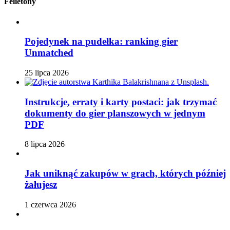
Felietony
Pojedynek na pudełka: ranking gier
Unmatched
25 lipca 2026
Instrukcje, erraty i karty postaci: jak trzymać
dokumenty do gier planszowych w jednym
PDF
8 lipca 2026
Jak uniknąć zakupów w grach, których później
żałujesz
1 czerwca 2026