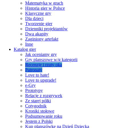
Matematyka w grach
Historia gier w Polsce
Klasyczne gry
Dla dzieci
Tworzenie gier
Dzienniki projektantów
Dwa akapity
Zaginiony artefakt
Inne
Katalog gier
Jak oceniamy gry
Gry planszowe w/g kategorii
Recenzje i rzuty oka
Patronaty
Love to hate!
Love to upgrade!
e-Gry
Prototypy
Relacje z rozgrywek
Ze starej półki
Cotygodnik
Kroniki stołowe
Podsumowanie roku
Jestem z Polski
Kup planszówkę na Dzień Dziecka