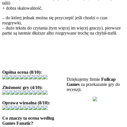
talii)
+ dobra skalowalność,
– do której jednak można się przyczepić jeśli chodzi o czas
rozgrywki,
– dużo tekstu do czytania (tym więcej im więcej graczy), pierwsze
partie są istotnie dłuższe albo rozgrywane trochę na chybił-trafił.
Ogólna ocena (8/10):
Dziękujemy firmie
Fullcap
Games
za przekazanie gry do
Złożoność gry (4/10):
recenzji.
Oprawa wizualna (8/10):
Co znaczy ta ocena według
Games Fanatic?