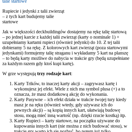
Rupiecie i jedynki z talii zwierząt
– z tych kart budujemy talie
startowe
Jak w większości deckbuildingów dostajemy na rękę talię startową
– po jednej karcie z każdej talii zwierząt (karty o nominale 1) +
uzupełniamy kartami rupieci (również jedynki) do 10. Z tej talii
dobieramy 5 na rękę. Z kolorowych kart zwierząt (poza startowymi
jedynkami) formujemy talię straganu i wykładamy 5 kart na planszę
– to będą karty możliwe do nabycia w trakcie gry (będą uzupełniane
za każdym razem gdy ktoś kupi kartę).
W grze występują
trzy rodzaje kart
:
Karty Trików, to inaczej karty akcji – zagrywasz kartę i
wykonujesz jej efekt. Wiele z nich ma symbol plusa (+) a to
oznacza, że masz dodatkową akcję do wykonania.
Karty Pasywne – ich efekt działa w trakcie twojej tury kiedy
masz je na ręku (również wtedy, gdy używasz ich do
pewnych akcji) – są kopią innych kart, ułatwiają budowę
stosu, mogą mieć inną wartość (np. dzięki rzucie kostką) itp.
Karty Rupieci – karty startowe, na początku używane do
kupowania innych kart (nie można z nich budować stosu), w
trakcie gry warto ich się pozbyć, bo potem już tylko