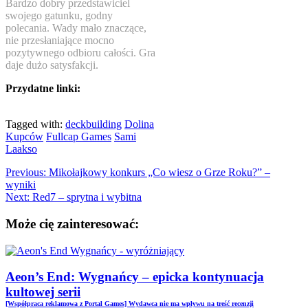
Bardzo dobry przedstawiciel
swojego gatunku, godny
polecania. Wady mało znaczące,
nie przesłaniające mocno
pozytywnego odbioru całości. Gra
daje dużo satysfakcji.
Przydatne linki:
Tagged with:
deckbuilding
Dolina
Kupców
Fullcap Games
Sami
Laakso
Previous:
Mikołajkowy konkurs „Co wiesz o Grze Roku?” –
wyniki
Next:
Red7 – sprytna i wybitna
Może cię zainteresować:
Aeon’s End: Wygnańcy – epicka kontynuacja
kultowej serii
[Współpraca reklamowa z Portal Games] Wydawca nie ma wpływu na treść recenzji