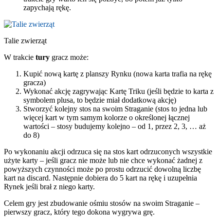
zapychają rękę.
Talie zwierząt
W trakcie
tury
gracz może:
Kupić nową kartę z planszy Rynku (nowa karta trafia na rękę
gracza)
Wykonać akcję zagrywając Kartę Triku (jeśli będzie to karta z
symbolem plusa, to będzie miał dodatkową akcję)
Stworzyć kolejny stos na swoim Straganie (stos to jedna lub
więcej kart w tym samym kolorze o określonej łącznej
wartości – stosy budujemy kolejno – od 1, przez 2, 3, … aż
do 8)
Po wykonaniu akcji odrzuca się na stos kart odrzuconych wszystkie
użyte karty – jeśli gracz nie może lub nie chce wykonać żadnej z
powyższych czynności może po prostu odrzucić dowolną liczbę
kart na discard. Następnie dobiera do 5 kart na rękę i uzupełnia
Rynek jeśli brał z niego karty.
Celem gry jest zbudowanie ośmiu stosów na swoim Straganie –
pierwszy gracz, który tego dokona wygrywa grę.