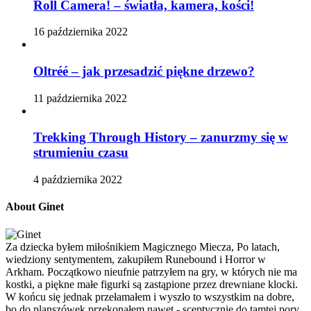
Roll Camera! – światła, kamera, kości!
16 października 2022
Oltréé – jak przesadzić piękne drzewo?
11 października 2022
Trekking Through History – zanurzmy się w
strumieniu czasu
4 października 2022
About Ginet
Za dziecka byłem miłośnikiem Magicznego Miecza, Po latach,
wiedziony sentymentem, zakupiłem Runebound i Horror w
Arkham. Początkowo nieufnie patrzyłem na gry, w których nie ma
kostki, a piękne małe figurki są zastąpione przez drewniane klocki.
W końcu się jednak przełamałem i wyszło to wszystkim na dobre,
bo do planszówek przekonałem nawet - sceptycznie do tamtej pory