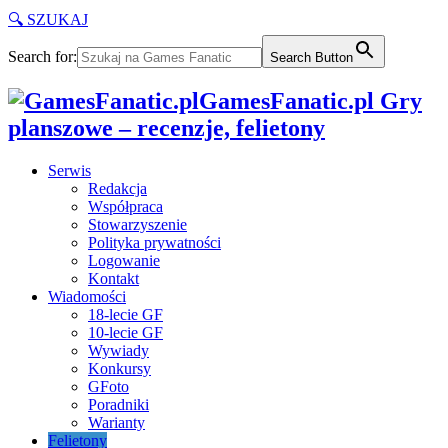
🔍 SZUKAJ
Search for:
Search Button
GamesFanatic.pl Gry
planszowe – recenzje, felietony
Serwis
Redakcja
Współpraca
Stowarzyszenie
Polityka prywatności
Logowanie
Kontakt
Wiadomości
18-lecie GF
10-lecie GF
Wywiady
Konkursy
GFoto
Poradniki
Warianty
Felietony