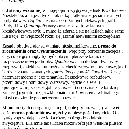
dla
Granny
.
Od
strony wizualnej
w mojej opinii wygrywa jednak Kwadratowo.
Niestety poza majestatyczną okładką i kilkoma zdjęciami realnych
budynków w
Capital
nie znalazłem żadnych ciekawych grafik.
Budynki w
Quadropolis
narysowane są za to w ładnym
kreskówkowym stylu i, mimo że zdarzają się na kaflach takie same
ilustracje, to większość różni się jakimiś niewielkimi szczegółami.
Zasady obydwu gier są w miarę nieskomplikowane,
proste do
zrozumienia oraz wytłumaczenia
, więc przy odrobinie zacięcia i
chęci obie gry mogły by być dobrymi planszówkami, na
rozpoczęcie nowego hobby.
Quadropolis
ma do tego dwa tryby
rozgrywki, dzięki czemu można zachęcić zarówno nowicjuszy, jak i
bardziej zaawansowanych graczy. Przystępność
Capial
wiąże się
natomiast mocno z jego tematyką. Perspektywa rozbudowy,
przebudowy i odbudowy Warszawy, będzie dla wielu
(podejrzewam, że szczególnie starszych) osób znacznie bardziej
zachęcającym do rozgrywki tematem, niż tworzenia wirtualnego
miasta o dziwnie geometrycznej nazwie.
Mimo prostych do ogarnięcia reguł, obie gry pozwalają, a nawet
każą
mocno pokombinować
, żeby odnieść pożądany efekt. Oba
tytuły zapewniają także kilka różnych dróg do odniesienia
zwycięstwa. Dla mnie taka liczba możliwości jest wielkim plusem
tych dwóch produkcji.