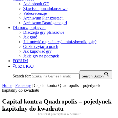
Audiobook GF
Zjawiska ponadplanszowe
Videorecenzje
Archiwum Planszostacji
Archiwum Boardgamegirl
Dla początkujących
Dlaczego gry planszowe
Jak grać
Jak mówić o grach czyli mini-słownik pojęć
Gdzie czytać o grach
Jak kupować gry
Jakie gry na początek
FORUM
🔍 SZUKAJ
Search for:
Search Button
Home
|
Felietony
|
Capital kontra Quadropolis – pojedynek
kapitalny do kwadratu
Capital kontra Quadropolis – pojedynek
kapitalny do kwadratu
Ten tekst przeczytasz w
5
minut