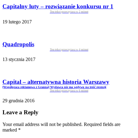
Capitalny luty – rozwiązanie konkursu nr 1
Ten tekst przeczytasz w
2
minut
19 lutego 2017
Quadropolis
Ten tekst przeczytasz w
4
minut
13 stycznia 2017
Capital – alternatywna historia Warszawy
[Współpraca reklamowa z Granna] Wydawca nie ma wpływu na treść recenzji
Ten tekst przeczytasz w
6
minut
29 grudnia 2016
Leave a Reply
Your email address will not be published. Required fields are
marked
*