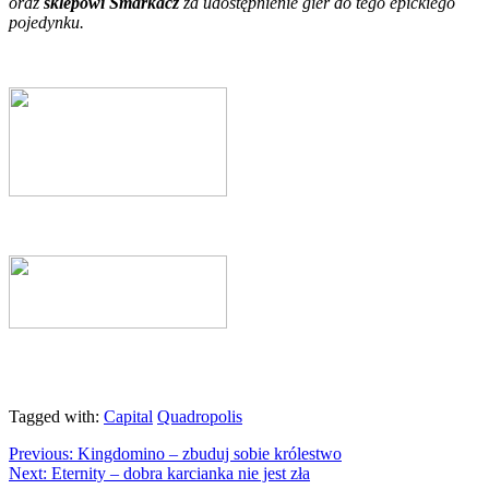
oraz
sklepowi Smarkacz
za udostępnienie gier do tego epickiego
pojedynku.
Tagged with:
Capital
Quadropolis
Previous:
Kingdomino – zbuduj sobie królestwo
Next:
Eternity – dobra karcianka nie jest zła