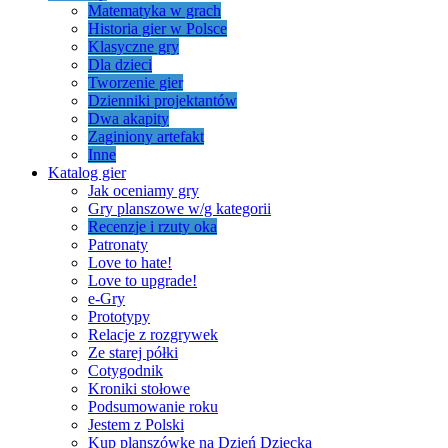
Matematyka w grach
Historia gier w Polsce
Klasyczne gry
Dla dzieci
Tworzenie gier
Dzienniki projektantów
Dwa akapity
Zaginiony artefakt
Inne
Katalog gier
Jak oceniamy gry
Gry planszowe w/g kategorii
Recenzje i rzuty oka
Patronaty
Love to hate!
Love to upgrade!
e-Gry
Prototypy
Relacje z rozgrywek
Ze starej półki
Cotygodnik
Kroniki stołowe
Podsumowanie roku
Jestem z Polski
Kup planszówkę na Dzień Dziecka