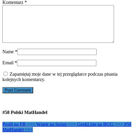
Komentarz
*
Name
*
Email
*
Zapamiętaj moje dane w tej przeglądarce podczas pisania
kolejnych komentarzy.
#58 Polski MatHandel
Profil na FB >>>
Wątek na forum >>>
GeekLists na BGG >>>
#59
MatHandel >>>