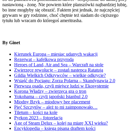
nastawioną - żonę. Nie powiem które planszówki najbardziej lubię,
bo inne mogłyby się obrazić. Faktem jest jednak, że najczęściej
grywam w gry rodzinne, choć chętnie też siadam do cięższego
tytułu lub wracam do któregoś ameritrasha.
By Ginet
Kierunek Europa – miesiąc udanych wakacji
Rezerwat – kafelkowa przyroda
Heroes of Land, Air and Sea – Warcraft na stole
Zwierzęce rewolucje – zostań następcą Ratatuja
Gildia Wielkich Odkrywców – wielkie odkrycie?
Wsiąść do Pociągu: Zorza Polarna – Skandynawia 2.0
Pierwsza osada, czyli miejsce ludzi w Ekosystemie
Korona Władzy – zwierzęca gra o tron
Yokohama – czyli japoński Istanbul 2.0
Miodny Bzyk – miodowy bee placement
Pięć Szczytów – ależ to mi zaimponowało…
Tiletum – kości na kole
Pyrkon 2023 – fotorelacja
Age of Steam Delux – kolej na miarę XXI wieku?
Encyklopedia – księga pisana draftem kości