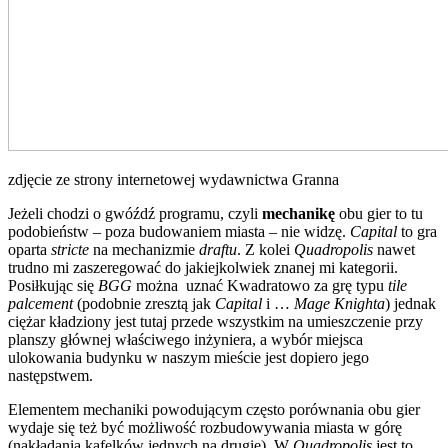
zdjęcie ze strony internetowej wydawnictwa Granna
Jeżeli chodzi o gwóźdź programu, czyli
mechanikę
obu gier to tu
podobieństw – poza budowaniem miasta – nie widzę.
Capital
to gra
oparta
stricte
na mechanizmie
draftu
. Z kolei
Quadropolis
nawet
trudno mi zaszeregować do jakiejkolwiek znanej mi kategorii.
Posiłkując się
BGG
można uznać Kwadratowo za grę typu
tile
palcement
(podobnie zresztą jak
Capital
i …
Mage Knighta
) jednak
ciężar kładziony jest tutaj przede wszystkim na umieszczenie przy
planszy głównej właściwego inżyniera, a wybór miejsca
ulokowania budynku w naszym mieście jest dopiero jego
następstwem.
Elementem mechaniki powodującym często porównania obu gier
wydaje się też być możliwość rozbudowywania miasta w górę
(nakładania kafelków jednych na drugie). W
Quadropolis
jest to