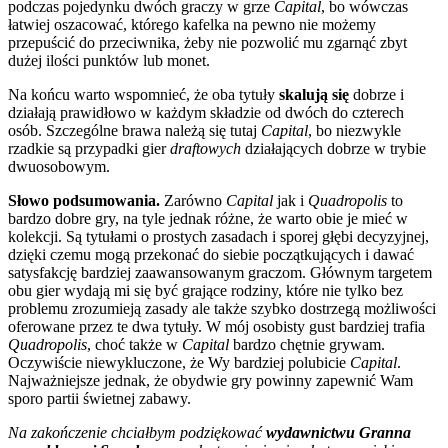
podczas pojedynku dwóch graczy w grze
Capital
, bo wówczas
łatwiej oszacować, którego kafelka na pewno nie możemy
przepuścić do przeciwnika, żeby nie pozwolić mu zgarnąć zbyt
dużej ilości punktów lub monet.
Na końcu warto wspomnieć, że oba tytuły
skalują się
dobrze i
działają prawidłowo w każdym składzie od dwóch do czterech
osób. Szczególne brawa należą się tutaj
Capital
, bo niezwykle
rzadkie są przypadki gier
draftowych
działających dobrze w trybie
dwuosobowym.
Słowo podsumowania.
Zarówno
Capital
jak i
Quadropolis
to
bardzo dobre gry, na tyle jednak różne, że warto obie je mieć w
kolekcji. Są tytułami o prostych zasadach i sporej głębi decyzyjnej,
dzięki czemu mogą przekonać do siebie początkujących i dawać
satysfakcję bardziej zaawansowanym graczom. Głównym targetem
obu gier wydają mi się być grające rodziny, które nie tylko bez
problemu zrozumieją zasady ale także szybko dostrzegą możliwości
oferowane przez te dwa tytuły. W mój osobisty gust bardziej trafia
Quadropolis
, choć także w
Capital
bardzo chętnie grywam.
Oczywiście niewykluczone, że Wy bardziej polubicie
Capital
.
Najważniejsze jednak, że obydwie gry powinny zapewnić Wam
sporo partii świetnej zabawy.
Na zakończenie chciałbym podziękować
wydawnictwu Granna