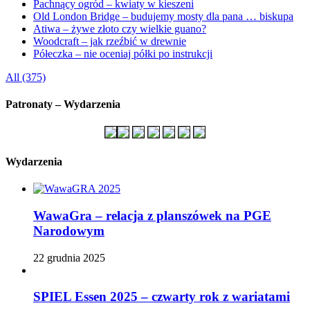
Pachnący ogród – kwiaty w kieszeni
Old London Bridge – budujemy mosty dla pana … biskupa
Atiwa – żywe złoto czy wielkie guano?
Woodcraft – jak rzeźbić w drewnie
Półeczka – nie oceniaj półki po instrukcji
All (375)
Patronaty – Wydarzenia
Wydarzenia
WawaGra – relacja z planszówek na PGE
Narodowym
22 grudnia 2025
SPIEL Essen 2025 – czwarty rok z wariatami