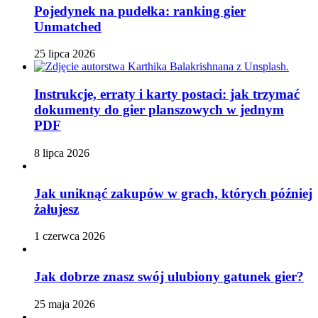
Pojedynek na pudełka: ranking gier
Unmatched
25 lipca 2026
Instrukcje, erraty i karty postaci: jak trzymać
dokumenty do gier planszowych w jednym
PDF
8 lipca 2026
Jak uniknąć zakupów w grach, których później
żałujesz
1 czerwca 2026
Jak dobrze znasz swój ulubiony gatunek gier?
25 maja 2026