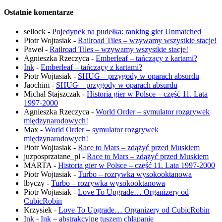
Ostatnie komentarze
sellock
-
Pojedynek na pudełka: ranking gier Unmatched
Piotr Wojtasiak
-
Railroad Tiles – wzywamy wszystkie stacje!
Paweł
-
Railroad Tiles – wzywamy wszystkie stacje!
Agnieszka Rzeczyca
-
Emberleaf – tańczący z kartami?
Ink
-
Emberleaf – tańczący z kartami?
Piotr Wojtasiak
-
SHUG – przygody w oparach absurdu
Jaochim
-
SHUG – przygody w oparach absurdu
Michał Stajszczak
-
Historia gier w Polsce – część 11. Lata
1997-2000
Agnieszka Rzeczyca
-
World Order – symulator rozgrywek
międzynarodowych!
Max
-
World Order – symulator rozgrywek
międzynarodowych!
Piotr Wojtasiak
-
Race to Mars – zdążyć przed Muskiem
juzposprzatane_pl
-
Race to Mars – zdążyć przed Muskiem
MARTA
-
Historia gier w Polsce – część 11. Lata 1997-2000
Piotr Wojtasiak
-
Turbo – rozrywka wysokooktanowa
lbyczy
-
Turbo – rozrywka wysokooktanowa
Piotr Wojtasiak
-
Love To Upgrade… Organizery od
CubicRobin
Krzysiek
-
Love To Upgrade… Organizery od CubicRobin
Ink
-
Ink – abstrakcyjne tuszem chlapanie