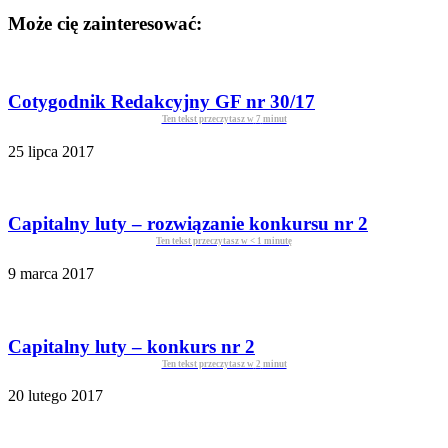
Może cię zainteresować:
Cotygodnik Redakcyjny GF nr 30/17
Ten tekst przeczytasz w
7
minut
25 lipca 2017
Capitalny luty – rozwiązanie konkursu nr 2
Ten tekst przeczytasz w
< 1
minutę
9 marca 2017
Capitalny luty – konkurs nr 2
Ten tekst przeczytasz w
2
minut
20 lutego 2017