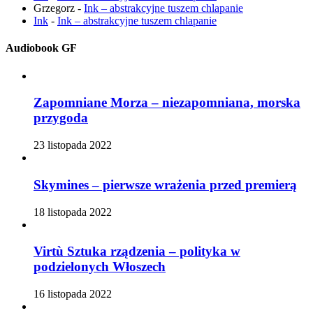
Grzegorz
-
Ink – abstrakcyjne tuszem chlapanie
Ink
-
Ink – abstrakcyjne tuszem chlapanie
Audiobook GF
Zapomniane Morza – niezapomniana, morska
przygoda
23 listopada 2022
Skymines – pierwsze wrażenia przed premierą
18 listopada 2022
Virtù Sztuka rządzenia – polityka w
podzielonych Włoszech
16 listopada 2022