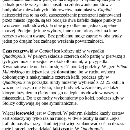
jednak przede wszystkim sposób na zdobywanie punktów z
budynków mieszkalnych i biurowców, natomiast w
Capital
najczęściej ma to na celu zaoszczędzenie przestrzeni zajmowanej
przez miasto (zgoda, są też bodajże dwa kafelki dające punkty za
tworzenie nadbudówek). Ja obie gry odbieram jednak zupełnie
inaczej. Podejmuję inne wybory, inne mam priorytety i na inne
rzeczy zwracam uwagę. Bez problemu mogę zagrać w oba tytuły
jeden po drugim bez żadnego wrażenia powtarzalności.
Czas rozgrywki
w
Capital
jest krótszy niż w wypadku
Quadropolis
. W pełnym składzie czterech osób partię w pierwszą z
tych gier można rozegrać w około 40 minut, w przypadku
Kwadratowa nie udało nam się zejść poniżej godziny. W grze
Filipa
Miłuńskiego
mniejszy jest też
downtime
, bo w ruchu wyboru
dokonujemy z maksymalnie czterech kafli, podczas gdy w
Quadropolis
na początku rundy możemy wybierać z 22-25 kafli, a
ważne jest często nie tylko, który budynek weźmiemy, ale także
którym inżynierem (żeby móc go najlepiej usadowić w naszym
miasteczku). Do tego ruchy wykonujemy po kolei, podczas gdy w
Stolicy odbywają się one symultanicznie.
Więcej
losowości
jest w
Capital
. W pełnym składzie każdy zestaw
kart zobaczymy tylko raz na rundę, w dwie osoby ta sama „ręka”
trafi do nas dwa razy. Trudniej jest więc zaplanować coś na dłuższą
metę i raczej trzeba działać
taktycznie
. W
Quadropolis