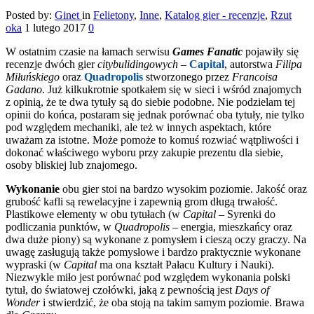
Posted by:
Ginet
in
Felietony
,
Inne
,
Katalog gier - recenzje
,
Rzut
oka
1 lutego 2017
0
W ostatnim czasie na łamach serwisu
Games Fanatic
pojawiły się
recenzje dwóch gier
citybulidingowych
–
Capital
, autorstwa
Filipa
Miłuńskiego
oraz
Quadropolis
stworzonego przez
Francoisa
Gadano
. Już kilkukrotnie spotkałem się w sieci i wśród znajomych
z opinią, że te dwa tytuły są do siebie podobne. Nie podzielam tej
opinii do końca, postaram się jednak porównać oba tytuły, nie tylko
pod względem mechaniki, ale też w innych aspektach, które
uważam za istotne. Może pomoże to komuś rozwiać wątpliwości i
dokonać właściwego wyboru przy zakupie prezentu dla siebie,
osoby bliskiej lub znajomego.
Wykonanie
obu gier stoi na bardzo wysokim poziomie. Jakość oraz
grubość kafli są rewelacyjne i zapewnią grom długą trwałość.
Plastikowe elementy w obu tytułach (w
Capital
– Syrenki do
podliczania punktów, w
Quadropolis
– energia, mieszkańcy oraz
dwa duże piony) są wykonane z pomysłem i cieszą oczy graczy. Na
uwagę zasługują także pomysłowe i bardzo praktycznie wykonane
wypraski (w
Capital
ma ona kształt Pałacu Kultury i Nauki).
Niezwykle miło jest porównać pod względem wykonania polski
tytuł, do światowej czołówki, jaką z pewnością jest
Days of
Wonder
i stwierdzić, że oba stoją na takim samym poziomie. Brawa