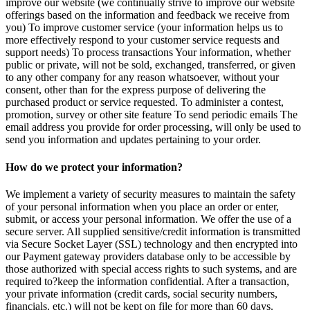
improve our website (we continually strive to improve our website
offerings based on the information and feedback we receive from
you) To improve customer service (your information helps us to
more effectively respond to your customer service requests and
support needs) To process transactions Your information, whether
public or private, will not be sold, exchanged, transferred, or given
to any other company for any reason whatsoever, without your
consent, other than for the express purpose of delivering the
purchased product or service requested. To administer a contest,
promotion, survey or other site feature To send periodic emails The
email address you provide for order processing, will only be used to
send you information and updates pertaining to your order.
How do we protect your information?
We implement a variety of security measures to maintain the safety
of your personal information when you place an order or enter,
submit, or access your personal information. We offer the use of a
secure server. All supplied sensitive/credit information is transmitted
via Secure Socket Layer (SSL) technology and then encrypted into
our Payment gateway providers database only to be accessible by
those authorized with special access rights to such systems, and are
required to?keep the information confidential. After a transaction,
your private information (credit cards, social security numbers,
financials, etc.) will not be kept on file for more than 60 days.