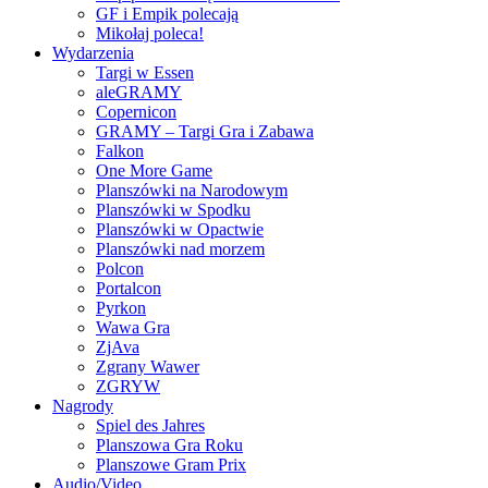
GF i Empik polecają
Mikołaj poleca!
Wydarzenia
Targi w Essen
aleGRAMY
Copernicon
GRAMY – Targi Gra i Zabawa
Falkon
One More Game
Planszówki na Narodowym
Planszówki w Spodku
Planszówki w Opactwie
Planszówki nad morzem
Polcon
Portalcon
Pyrkon
Wawa Gra
ZjAva
Zgrany Wawer
ZGRYW
Nagrody
Spiel des Jahres
Planszowa Gra Roku
Planszowe Gram Prix
Audio/Video