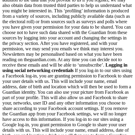
also obtain data from trusted third parties to help us understand what
you might be interested in. This ‘profiling’ information is produced
from a variety of sources, including publicly available data (such as
the electoral roll) or from sources such as surveys and polls where
you have given your permission for your data to be shared. You can
choose not to have such data shared with the Guardian from these
sources by logging into your account and changing the settings in
the privacy section. After you have registered, and with your
permission, we may send you emails we think may interest you.
Newsletters may be personalised based on what you have been
reading on theguardian.com. At any time you can decide not to
receive these emails and will be able to ‘unsubscribe’.
Logging in
using social networking credentials
If you log-in to our sites using
a Facebook log-in, you are granting permission to Facebook to share
your user details with us. This will include your name, email
address, date of birth and location which will then be used to form a
Guardian identity. You can also use your picture from Facebook as
part of your profile. This will also allow us and Facebook to share
your, networks, user ID and any other information you choose to
share according to your Facebook account settings. If you remove
the Guardian app from your Facebook settings, we will no longer
have access to this information. If you log-in to our sites using a
Google log-in, you grant permission to Google to share your user
details with us. This will include your name, email address, date of