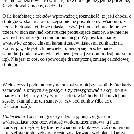
premie kontekstowe. To w miarę rozwoju daje przyjemne poczucie,
że zbudowaliśmy coś, co działa.
O ile kombinacje efektów wprowadzają rozmaitość, to jeśli chodzi o
strategię w skali makro raczej sobie nie poszalejemy. Wiadomo, że
trzeba budować tytułowe miasta, łączyć je tunelami, wiadomo, że
trzeba w nich stawiać konstrukcje produkujące zasoby. Pewnie nie
wymyślimy niczego mocno odmiennego. Wprawdzie mamy
wystawkę ze specjalnymi kartami zapewniającymi punktacje na
koniec gry, ale jest ich niewiele i opierają się na schemacie:
zapunktuj dodatkowo jeden element (rodzaj zasobu, rodzaj budynku
itp). Nie jest to coś, co spowoduje dramatyczną zmianę całościowej
strategii.
Wiele decyzji podejmujemy natomiast w mniejszej skali. Które karty
zachować, a których się pozbyć. Czy zrezygnować z akcji, bo nie
mamy do niej karty. Czy w miastach stawiać budynki bardziej pod
zasoby (kumulując ten sam typ), czy pod punkty (dbając o
różnorodność).
Underwater Cities
nie grzeszy interakcją między graczami
wykraczającą poza oczywistość workerplacementową, a i tam
rzadziej niż częściej będziemy świadomie blokować coś oponentom
– raczej starać się, żeby po prostu zrealizować swój plan. Plansza