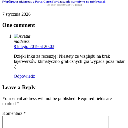
[Współpraca reklamowa z Portal Games] Wydawca nie ma wpływu na treść recenzji
Ten tekst przeczytasz w
3
minut
7 stycznia 2026
One comment
madeusz
8 lutego 2019 at 20:03
Dzięki Inku za recenzję! Niestety ze względu na brak
fajerwerków klimatyczno-graficznych gra wypada poza radar
:)
Odpowiedz
Leave a Reply
Your email address will not be published. Required fields are
marked
*
Komentarz
*