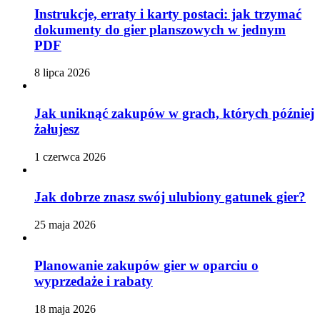
Instrukcje, erraty i karty postaci: jak trzymać
dokumenty do gier planszowych w jednym
PDF
8 lipca 2026
Jak uniknąć zakupów w grach, których później
żałujesz
1 czerwca 2026
Jak dobrze znasz swój ulubiony gatunek gier?
25 maja 2026
Planowanie zakupów gier w oparciu o
wyprzedaże i rabaty
18 maja 2026