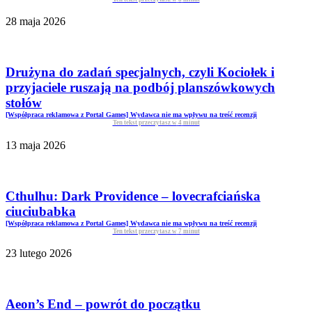
28 maja 2026
Drużyna do zadań specjalnych, czyli Kociołek i
przyjaciele ruszają na podbój planszówkowych
stołów
[Współpraca reklamowa z Portal Games] Wydawca nie ma wpływu na treść recenzji
Ten tekst przeczytasz w
4
minut
13 maja 2026
Cthulhu: Dark Providence – lovecrafciańska
ciuciubabka
[Współpraca reklamowa z Portal Games] Wydawca nie ma wpływu na treść recenzji
Ten tekst przeczytasz w
7
minut
23 lutego 2026
Aeon’s End – powrót do początku