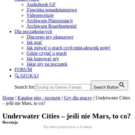
Audiobook GF
Zjawiska ponadplanszowe
Videorecenzje
Archiwum Planszostacji
Archiwum Boardgamegirl
Dla początkujących
Dlaczego gry planszowe
Jak grać
Jak mówić o grach czyli mini-słownik pojęć
Gdzie czytać o grach
Jak kupować gry
Jakie gry na początek
FORUM
🔍 SZUKAJ
Search for:
Search Button
Home
|
Katalog gier - recenzje
|
Gry dla graczy
|
Underwater Cities
– jeśli nie Mars, to co?
Underwater Cities – jeśli nie Mars, to co?
Recenzja
Ten tekst przeczytasz w
6
minut