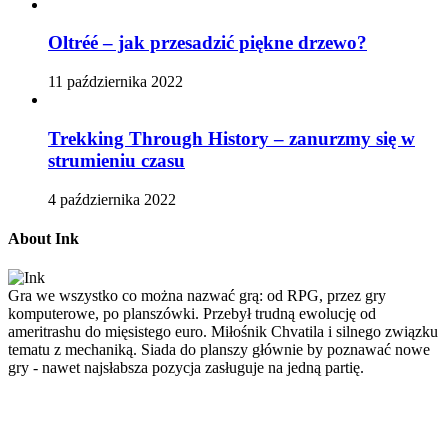
Oltréé – jak przesadzić piękne drzewo?
11 października 2022
Trekking Through History – zanurzmy się w
strumieniu czasu
4 października 2022
About Ink
Gra we wszystko co można nazwać grą: od RPG, przez gry
komputerowe, po planszówki. Przebył trudną ewolucję od
ameritrashu do mięsistego euro. Miłośnik Chvatila i silnego związku
tematu z mechaniką. Siada do planszy głównie by poznawać nowe
gry - nawet najsłabsza pozycja zasługuje na jedną partię.