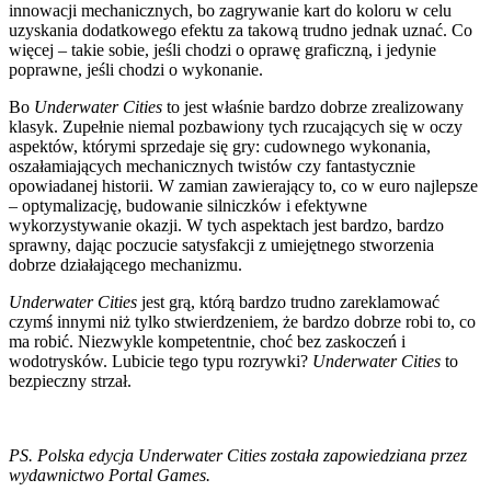
innowacji mechanicznych, bo zagrywanie kart do koloru w celu
uzyskania dodatkowego efektu za takową trudno jednak uznać. Co
więcej – takie sobie, jeśli chodzi o oprawę graficzną, i jedynie
poprawne, jeśli chodzi o wykonanie.
Bo
Underwater Cities
to jest właśnie bardzo dobrze zrealizowany
klasyk. Zupełnie niemal pozbawiony tych rzucających się w oczy
aspektów, którymi sprzedaje się gry: cudownego wykonania,
oszałamiających mechanicznych twistów czy fantastycznie
opowiadanej historii. W zamian zawierający to, co w euro najlepsze
– optymalizację, budowanie silniczków i efektywne
wykorzystywanie okazji. W tych aspektach jest bardzo, bardzo
sprawny, dając poczucie satysfakcji z umiejętnego stworzenia
dobrze działającego mechanizmu.
Underwater Cities
jest grą, którą bardzo trudno zareklamować
czymś innymi niż tylko stwierdzeniem, że bardzo dobrze robi to, co
ma robić. Niezwykle kompetentnie, choć bez zaskoczeń i
wodotrysków. Lubicie tego typu rozrywki?
Underwater Cities
to
bezpieczny strzał.
PS. Polska edycja Underwater Cities została zapowiedziana przez
wydawnictwo Portal Games.