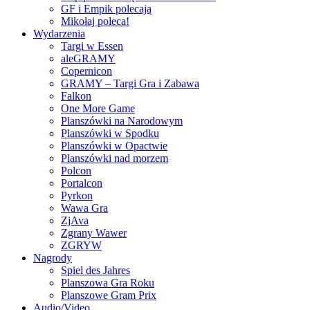
GF i Empik polecają
Mikołaj poleca!
Wydarzenia
Targi w Essen
aleGRAMY
Copernicon
GRAMY – Targi Gra i Zabawa
Falkon
One More Game
Planszówki na Narodowym
Planszówki w Spodku
Planszówki w Opactwie
Planszówki nad morzem
Polcon
Portalcon
Pyrkon
Wawa Gra
ZjAva
Zgrany Wawer
ZGRYW
Nagrody
Spiel des Jahres
Planszowa Gra Roku
Planszowe Gram Prix
Audio/Video