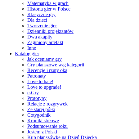
Matematyka w grach
Historia gier w Polsce
Klasyczne gry
Dla dzieci
Tworzenie gier
Dzienniki projektantów
Dwa akapity
Zaginiony artefakt
Inne
Katalog gier
Jak oceniamy gry
Gry planszowe w/g kategorii
Recenzje i rzuty oka
Patronaty
Love to hate!
Love to upgrade!
e-Gry
Prototypy
Relacje z rozgrywek
Ze starej półki
Cotygodnik
Kroniki stołowe
Podsumowanie roku
Jestem z Polski
Kup planszówkę na Dzień Dziecka