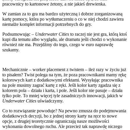
pracownicy to kartonowe żetony, a nie jakieś drewienka.
W zamian za to gra ma bardzo użyteczną i dobrze zorganizowaną
kartę pomocy, która po wytłumaczeniu o co w niej chodzi zawiera
niemalże komplet informacji potrzebnych do gry.
Podsumowując –
Underwater Cities
to raczej nie jest gra, którą ktoś
kupi dla tematu albo wyglądu, ale dramatu jeśli chodzi o wykonanie
również nie ma. Przejdźmy do tego, czego w euro naprawdę
szukamy.
Mechanicznie – worker placement z twistem – ileż razy w życiu już
to pisałem? Twist polega na tym, że poza pracownikami mamy rękę
kolorowych kart z dodatkowymi efektami. Wysyłając pracownika
na pole musimy zagrać kartę z ręki. Jeśli kolor karty zgadza się z
kolorem pola – działa i karta, i pole. Jeśli kolor nie pasuje – działa
tylko pole. To mniej więcej tyle zasadniczych innowacji, jakich w
Underwater Cities
uświadczymy.
Co to rozwiązanie powoduje? Na pewno zmusza do podejmowania
dodatkowych decyzji, bo z jednej strony karty na ręce to nowe
opcje, z drugiej teoretycznie ograniczają nasze możliwości
wykonania dowolnego ruchu. Ale przecież tak naprawdę niczego