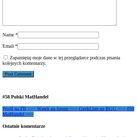
Name
*
Email
*
Zapamiętaj moje dane w tej przeglądarce podczas pisania
kolejnych komentarzy.
#58 Polski MatHandel
Profil na FB >>>
Wątek na forum >>>
GeekLists na BGG >>>
#59
MatHandel >>>
Ostatnie komentarze