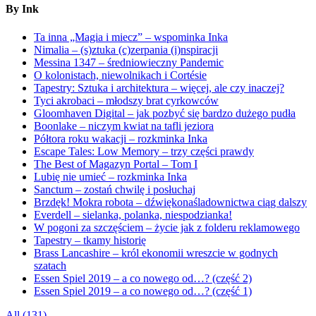
By Ink
Ta inna „Magia i miecz” – wspominka Inka
Nimalia – (s)ztuka (c)zerpania (i)nspiracji
Messina 1347 – średniowieczny Pandemic
O kolonistach, niewolnikach i Cortésie
Tapestry: Sztuka i architektura – więcej, ale czy inaczej?
Tyci akrobaci – młodszy brat cyrkowców
Gloomhaven Digital – jak pozbyć się bardzo dużego pudła
Boonlake – niczym kwiat na tafli jeziora
Półtora roku wakacji – rozkminka Inka
Escape Tales: Low Memory – trzy części prawdy
The Best of Magazyn Portal – Tom I
Lubię nie umieć – rozkminka Inka
Sanctum – zostań chwilę i posłuchaj
Brzdęk! Mokra robota – dźwiękonaśladownictwa ciąg dalszy
Everdell – sielanka, polanka, niespodzianka!
W pogoni za szczęściem – życie jak z folderu reklamowego
Tapestry – tkamy historię
Brass Lancashire – król ekonomii wreszcie w godnych
szatach
Essen Spiel 2019 – a co nowego od…? (część 2)
Essen Spiel 2019 – a co nowego od…? (część 1)
All (131)