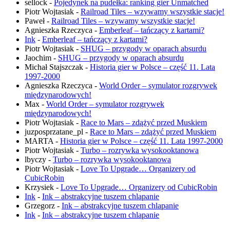
sellock
-
Pojedynek na pudełka: ranking gier Unmatched
Piotr Wojtasiak
-
Railroad Tiles – wzywamy wszystkie stacje!
Paweł
-
Railroad Tiles – wzywamy wszystkie stacje!
Agnieszka Rzeczyca
-
Emberleaf – tańczący z kartami?
Ink
-
Emberleaf – tańczący z kartami?
Piotr Wojtasiak
-
SHUG – przygody w oparach absurdu
Jaochim
-
SHUG – przygody w oparach absurdu
Michał Stajszczak
-
Historia gier w Polsce – część 11. Lata
1997-2000
Agnieszka Rzeczyca
-
World Order – symulator rozgrywek
międzynarodowych!
Max
-
World Order – symulator rozgrywek
międzynarodowych!
Piotr Wojtasiak
-
Race to Mars – zdążyć przed Muskiem
juzposprzatane_pl
-
Race to Mars – zdążyć przed Muskiem
MARTA
-
Historia gier w Polsce – część 11. Lata 1997-2000
Piotr Wojtasiak
-
Turbo – rozrywka wysokooktanowa
lbyczy
-
Turbo – rozrywka wysokooktanowa
Piotr Wojtasiak
-
Love To Upgrade… Organizery od
CubicRobin
Krzysiek
-
Love To Upgrade… Organizery od CubicRobin
Ink
-
Ink – abstrakcyjne tuszem chlapanie
Grzegorz
-
Ink – abstrakcyjne tuszem chlapanie
Ink
-
Ink – abstrakcyjne tuszem chlapanie