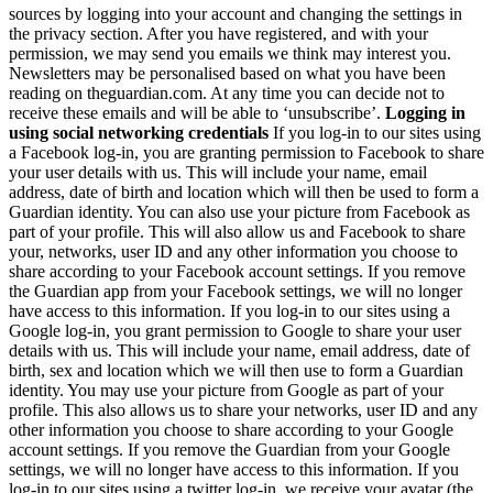
sources by logging into your account and changing the settings in
the privacy section. After you have registered, and with your
permission, we may send you emails we think may interest you.
Newsletters may be personalised based on what you have been
reading on theguardian.com. At any time you can decide not to
receive these emails and will be able to ‘unsubscribe’.
Logging in
using social networking credentials
If you log-in to our sites using
a Facebook log-in, you are granting permission to Facebook to share
your user details with us. This will include your name, email
address, date of birth and location which will then be used to form a
Guardian identity. You can also use your picture from Facebook as
part of your profile. This will also allow us and Facebook to share
your, networks, user ID and any other information you choose to
share according to your Facebook account settings. If you remove
the Guardian app from your Facebook settings, we will no longer
have access to this information. If you log-in to our sites using a
Google log-in, you grant permission to Google to share your user
details with us. This will include your name, email address, date of
birth, sex and location which we will then use to form a Guardian
identity. You may use your picture from Google as part of your
profile. This also allows us to share your networks, user ID and any
other information you choose to share according to your Google
account settings. If you remove the Guardian from your Google
settings, we will no longer have access to this information. If you
log-in to our sites using a twitter log-in, we receive your avatar (the