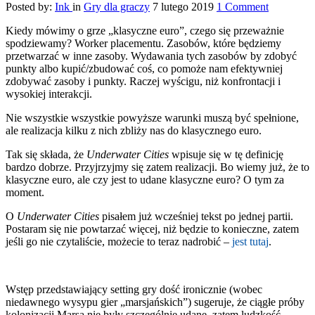
Posted by:
Ink
in
Gry dla graczy
7 lutego 2019
1 Comment
Kiedy mówimy o grze „klasyczne euro”, czego się przeważnie
spodziewamy? Worker placementu. Zasobów, które będziemy
przetwarzać w inne zasoby. Wydawania tych zasobów by zdobyć
punkty albo kupić/zbudować coś, co pomoże nam efektywniej
zdobywać zasoby i punkty. Raczej wyścigu, niż konfrontacji i
wysokiej interakcji.
Nie wszystkie wszystkie powyższe warunki muszą być spełnione,
ale realizacja kilku z nich zbliży nas do klasycznego euro.
Tak się składa, że
Underwater Cities
wpisuje się w tę definicję
bardzo dobrze. Przyjrzyjmy się zatem realizacji. Bo wiemy już, że to
klasyczne euro, ale czy jest to udane klasyczne euro? O tym za
moment.
O
Underwater Cities
pisałem już wcześniej tekst po jednej partii.
Postaram się nie powtarzać więcej, niż będzie to konieczne, zatem
jeśli go nie czytaliście, możecie to teraz nadrobić –
jest tutaj
.
Wstęp przedstawiający setting gry dość ironicznie (wobec
niedawnego wysypu gier „marsjańskich”) sugeruje, że ciągłe próby
kolonizacji Marsa nie były szczególnie udane, zatem ludzkość