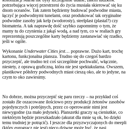
potrzebująca więcej przestrzeni do życia musiała skierować się ku
dnom oceanów. Tak zatem będziemy budować podwodne miasta,
łączyć je podwodnymi tunelami, oraz produkować tak oryginalne
podwodne zasoby jak kelp (wodorosty), steelplast (plastal?) czy
biomateria. A tak naprawdę dość szybko zapomnimy o tym, że
mamy tu do czynienia z jakąś wodą, a nad tym, co w realiach gry
reprezentują poszczególne karty będziemy zastanawiać się rzadko,
jeśli w ogóle.
Wykonanie
Underwater Cities jest
… poprawne. Dużo kart, trochę
kartonu, funkcjonalna plansza. Trudno się do czegoś bardzo
przyczepić, ale trudno też coś szczególnie pochwalić, włącznie,
niestety, z oprawą graficzną, która nie jest spektakularna. Owszem,
plastikowe półsfery podwodnych miast cieszą oko, ale to jedyne, na
czym to oko zawiesimy.
No dobrze, można przyczepić się paru rzeczy – na przykład coś
zostało źle oszacowane ilościowo przy produkcji żetonów zasobów
pojedynczych i potrójnych, przez co operowanie nimi jest
niewygodne (za mało jedynek). Planszetki graczy są cieniutkie, co
niektórym będzie przeszkadzało (akurat dla mnie są ok, bo dzięki
temu trudniej je potrącić). I jeszcze dla przyzwyczajonych do meepli
(który eurogracz nie jest) nieco dziwne może być, że nasi