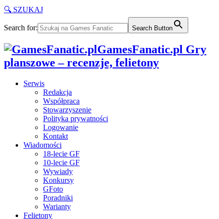
🔍 SZUKAJ
Search for:
Search Button
GamesFanatic.pl Gry
planszowe – recenzje, felietony
Serwis
Redakcja
Współpraca
Stowarzyszenie
Polityka prywatności
Logowanie
Kontakt
Wiadomości
18-lecie GF
10-lecie GF
Wywiady
Konkursy
GFoto
Poradniki
Warianty
Felietony