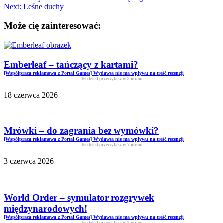
Next:
Leśne duchy
Może cię zainteresować:
Emberleaf – tańczący z kartami?
[Współpraca reklamowa z Portal Games] Wydawca nie ma wpływu na treść recenzji
Ten tekst przeczytasz w
8
minut
18 czerwca 2026
Mrówki – do zagrania bez wymówki?
[Współpraca reklamowa z Portal Games] Wydawca nie ma wpływu na treść recenzji
Ten tekst przeczytasz w
7
minut
3 czerwca 2026
World Order – symulator rozgrywek
międzynarodowych!
[Współpraca reklamowa z Portal Games] Wydawca nie ma wpływu na treść recenzji
Ten tekst przeczytasz w
8
minut