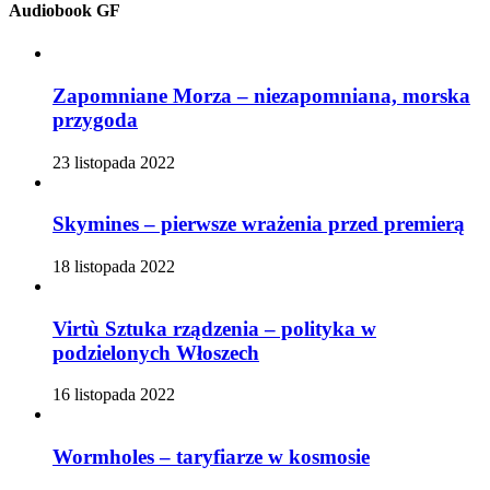
Audiobook GF
Zapomniane Morza – niezapomniana, morska
przygoda
23 listopada 2022
Skymines – pierwsze wrażenia przed premierą
18 listopada 2022
Virtù Sztuka rządzenia – polityka w
podzielonych Włoszech
16 listopada 2022
Wormholes – taryfiarze w kosmosie