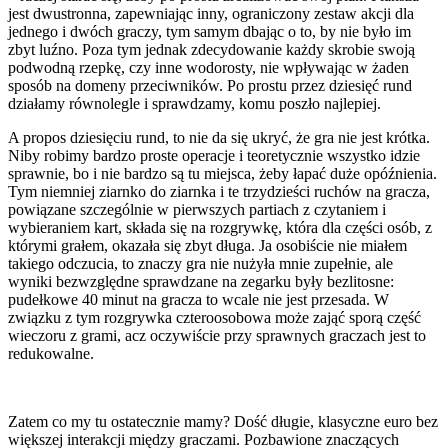
jest dwustronna, zapewniając inny, ograniczony zestaw akcji dla
jednego i dwóch graczy, tym samym dbając o to, by nie było im
zbyt luźno. Poza tym jednak zdecydowanie każdy skrobie swoją
podwodną rzepkę, czy inne wodorosty, nie wpływając w żaden
sposób na domeny przeciwników. Po prostu przez dziesięć rund
działamy równolegle i sprawdzamy, komu poszło najlepiej.
A propos dziesięciu rund, to nie da się ukryć, że gra nie jest krótka.
Niby robimy bardzo proste operacje i teoretycznie wszystko idzie
sprawnie, bo i nie bardzo są tu miejsca, żeby łapać duże opóźnienia.
Tym niemniej ziarnko do ziarnka i te trzydzieści ruchów na gracza,
powiązane szczególnie w pierwszych partiach z czytaniem i
wybieraniem kart, składa się na rozgrywkę, która dla części osób, z
którymi grałem, okazała się zbyt długa. Ja osobiście nie miałem
takiego odczucia, to znaczy gra nie nużyła mnie zupełnie, ale
wyniki bezwzględne sprawdzane na zegarku były bezlitosne:
pudełkowe 40 minut na gracza to wcale nie jest przesada. W
związku z tym rozgrywka czteroosobowa może zająć sporą część
wieczoru z grami, acz oczywiście przy sprawnych graczach jest to
redukowalne.
Zatem co my tu ostatecznie mamy? Dość długie, klasyczne euro bez
większej interakcji między graczami. Pozbawione znaczących