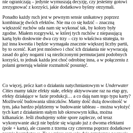
nie ograniczają – jedynie wymuszają decyzję, czy jesteśmy gotowi
zrezygnować z korzyści, jakie dodatkowo byśmy otrzymali.
Ponadto każdy ruch jest w pewnym sensie unikatowy poprzez
kombinację dwóch efektów. Nie ma co się łudzić – znaczną
większość ruchów uda nam się wykonać tak, by kolory były
zgodne. Miałem rozgrywki, w której tych ruchów z niepasującą
kartą było dosłownie dwa czy trzy – czy to właściwa strategia, to
już inna kwestia i będzie wymagała znacznie większej liczby partii,
by to ocenić. Kart jest mnóstwo i choć ich działania nie wywracają
zasad do góry nogami i są niezliczonymi permutacjami podobnych
korzyści, to jednak każda jest choć odrobinę inna, a w połączeniu z
polami generują właśnie rozmaitość posunięć.
Co więcej, prócz kart o działaniu natychmiastowym w
Underwater
Cities
mamy także efekty stałe, efekty aktywowane raz na etap gry,
efekty działające w fazie produkcji… a co dają nam tego typu karty?
Możliwość budowania silniczków. Mamy dość dużą dowolność w
tym, jaka bardzo pójdziemy w budowanie tableau – można wyłożyć
tych kart z działaniem stałym lub okresowym kilka, można
kilkanaście. Jeśli zbudujemy sobie spore zaplecze, od teraz
wykonywanie akcji nie będzie się wiązało już z dwoma efektami
(pole + karta), ale czasem z trzema czy czterema poprzez dodatkowe