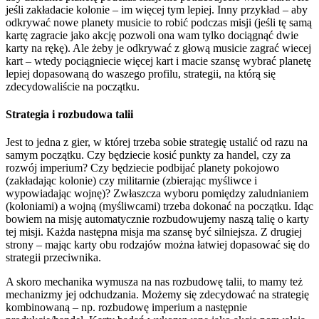
jeśli zakładacie kolonie – im więcej tym lepiej. Inny przykład – aby
odkrywać nowe planety musicie to robić podczas misji (jeśli tę samą
kartę zagracie jako akcję pozwoli ona wam tylko dociągnąć dwie
karty na rękę). Ale żeby je odkrywać z głową musicie zagrać wiecej
kart – wtedy pociągniecie więcej kart i macie szansę wybrać planetę
lepiej dopasowaną do waszego profilu, strategii, na którą się
zdecydowaliście na początku.
Strategia i rozbudowa talii
Jest to jedna z gier, w której trzeba sobie strategię ustalić od razu na
samym początku. Czy będziecie kosić punkty za handel, czy za
rozwój imperium? Czy będziecie podbijać planety pokojowo
(zakładając kolonie) czy militarnie (zbierając myśliwce i
wypowiadając wojnę)? Zwłaszcza wyboru pomiędzy zaludnianiem
(koloniami) a wojną (myśliwcami) trzeba dokonać na początku. Idąc
bowiem na misję automatycznie rozbudowujemy naszą talię o karty
tej misji. Każda następna misja ma szansę być silniejsza. Z drugiej
strony – mając karty obu rodzajów można łatwiej dopasować się do
strategii przeciwnika.
A skoro mechanika wymusza na nas rozbudowę talii, to mamy też
mechanizmy jej odchudzania. Możemy się zdecydować na strategię
kombinowaną – np. rozbudowę imperium a następnie