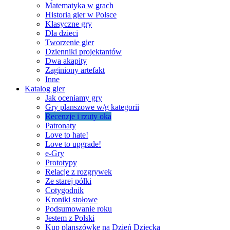
Matematyka w grach
Historia gier w Polsce
Klasyczne gry
Dla dzieci
Tworzenie gier
Dzienniki projektantów
Dwa akapity
Zaginiony artefakt
Inne
Katalog gier
Jak oceniamy gry
Gry planszowe w/g kategorii
Recenzje i rzuty oka
Patronaty
Love to hate!
Love to upgrade!
e-Gry
Prototypy
Relacje z rozgrywek
Ze starej półki
Cotygodnik
Kroniki stołowe
Podsumowanie roku
Jestem z Polski
Kup planszówkę na Dzień Dziecka