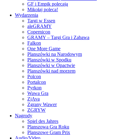
GF i Empik polecają
Mikołaj poleca!
Wydarzenia
Targi w Essen
aleGRAMY
Copernicon
GRAMY – Targi Gra i Zabawa
Falkon
One More Game
Planszówki na Narodowym
Planszówki w Spodku
Planszówki w Opactwie
Planszówki nad morzem
Polcon
Portalcon
Pyrkon
Wawa Gra
ZjAva
Zgrany Wawer
ZGRYW
Nagrody
Spiel des Jahres
Planszowa Gra Roku
Planszowe Gram Prix
Audio/Video