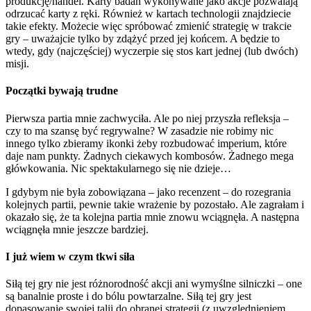
produkcję/handel. Karty badań wykonywane jako akcje pozwalają
odrzucać karty z ręki. Również w kartach technologii znajdziecie
takie efekty. Możecie więc spróbować zmienić strategię w trakcie
gry – uważajcie tylko by zdążyć przed jej końcem. A będzie to
wtedy, gdy (najczęściej) wyczerpie się stos kart jednej (lub dwóch)
misji.
Początki bywają trudne
Pierwsza partia mnie zachwyciła. Ale po niej przyszła refleksja –
czy to ma szansę być regrywalne? W zasadzie nie robimy nic
innego tylko zbieramy ikonki żeby rozbudować imperium, które
daje nam punkty. Żadnych ciekawych kombosów. Żadnego mega
główkowania. Nic spektakularnego się nie dzieje…
I gdybym nie była zobowiązana – jako recenzent – do rozegrania
kolejnych partii, pewnie takie wrażenie by pozostało. Ale zagrałam i
okazało się, że ta kolejna partia mnie znowu wciągnęła. A następna
wciągnęła mnie jeszcze bardziej.
I już wiem w czym tkwi siła
Siłą tej gry nie jest różnorodność akcji ani wymyślne silniczki – one
są banalnie proste i do bólu powtarzalne. Siłą tej gry jest
dopasowanie swojej talii do obranej strategii (z uwzględnieniem