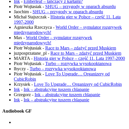
Ink
-
Emberleaf – tańczący z kartami?
Piotr Wojtasiak
-
SHUG – przygody w oparach absurdu
Jaochim
-
SHUG – przygody w oparach absurdu
Michał Stajszczak
-
Historia gier w Polsce – część 11. Lata
1997-2000
Agnieszka Rzeczyca
-
World Order – symulator rozgrywek
międzynarodowych!
Max
-
World Order – symulator rozgrywek
międzynarodowych!
Piotr Wojtasiak
-
Race to Mars – zdążyć przed Muskiem
juzposprzatane_pl
-
Race to Mars – zdążyć przed Muskiem
MARTA
-
Historia gier w Polsce – część 11. Lata 1997-2000
Piotr Wojtasiak
-
Turbo – rozrywka wysokooktanowa
lbyczy
-
Turbo – rozrywka wysokooktanowa
Piotr Wojtasiak
-
Love To Upgrade… Organizery od
CubicRobin
Krzysiek
-
Love To Upgrade… Organizery od CubicRobin
Ink
-
Ink – abstrakcyjne tuszem chlapanie
Grzegorz
-
Ink – abstrakcyjne tuszem chlapanie
Ink
-
Ink – abstrakcyjne tuszem chlapanie
Audiobook GF