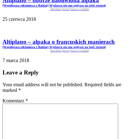
Altiplano – dobrze naoliwiona alpaka
[Współpraca reklamowa z Baldar] Wydawca nie ma wpływu na treść recenzji
Ten tekst przeczytasz w
6
minut
25 czerwca 2018
Altiplano – alpaka o francuskich manierach
[Współpraca reklamowa z Baldar] Wydawca nie ma wpływu na treść recenzji
Ten tekst przeczytasz w
6
minut
7 marca 2018
Leave a Reply
Your email address will not be published. Required fields are
marked
*
Komentarz
*