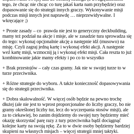
tego, że chcąc nie chcąc co turę jakaś karta nam przybędzie) oraz
dopasowanie się do strategii innych graczy. Wykonywanie misji
podczas misji innych jest naprawdę … nieprzewidywalne. I
wkręcające ;)
+ Proste zasady – co prawda nie jest to generyczny deckbuilding,
mamy też podział na akcje i misje, ale w zasadzie tura sprowadza się
do tego: wykonaj opcjonalnie akcję a następnie idź (musowo) na
misję. Czyli zagraj jedną kartę i wykonaj efekt akcji. A następnie
weź kartę misji, wzmocnij ją i wykonaj efekt misji. Cała reszta to już
kombinowanie jakie mamy efekty i po co to wszystko
+ Brak przestojów – cały czas gramy. Jak nie w swojej turze to w
turze przeciwnika.
+ Różne strategie do wyboru. A także konieczność dopasowywania
się do strategii przeciwnika.
+ Dobra skalowalność. W więcej osób będzie na pewno trochę
dłużej (ale nie jest to wprost proporcjonalne do liczby graczy, bo nie
gramy określonej liczby tur, lecz do wyczerpania stosów misji), ale
za to ciekawiej, bo zanim dojdziemy do swojej tury będziemy mieć
okazję skorzystać parę razy z tury przeciwnika bądź dociągnąć
kolejne karty na swoją rękę. Za to w dwie osoby będziemy bardziej
skupieni na własnych misjach – więcej strategii mniej taktyki.