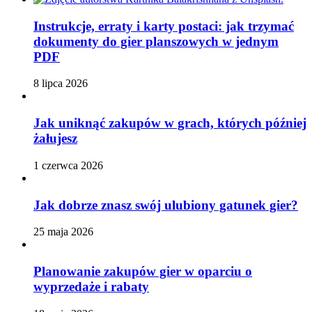
Instrukcje, erraty i karty postaci: jak trzymać
dokumenty do gier planszowych w jednym
PDF
8 lipca 2026
Jak uniknąć zakupów w grach, których później
żałujesz
1 czerwca 2026
Jak dobrze znasz swój ulubiony gatunek gier?
25 maja 2026
Planowanie zakupów gier w oparciu o
wyprzedaże i rabaty