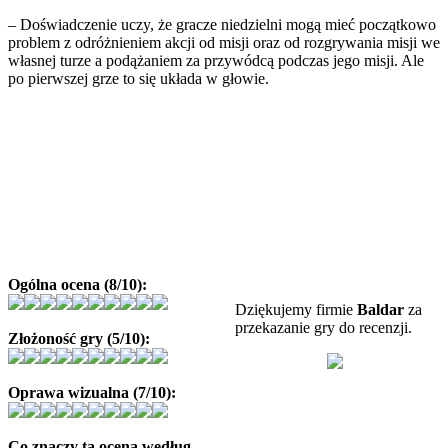
– Doświadczenie uczy, że gracze niedzielni mogą mieć początkowo
problem z odróżnieniem akcji od misji oraz od rozgrywania misji we
własnej turze a podążaniem za przywódcą podczas jego misji. Ale
po pierwszej grze to się układa w głowie.
Ogólna ocena (8/10):
Dziękujemy firmie
Baldar
za
przekazanie gry do recenzji.
Złożoność gry (5/10):
Oprawa wizualna (7/10):
Co znaczy ta ocena według