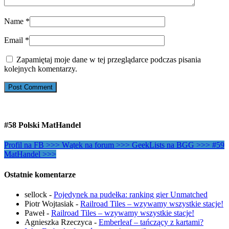
Name
*
Email
*
Zapamiętaj moje dane w tej przeglądarce podczas pisania
kolejnych komentarzy.
#58 Polski MatHandel
Profil na FB >>>
Wątek na forum >>>
GeekLists na BGG >>>
#59
MatHandel >>>
Ostatnie komentarze
sellock
-
Pojedynek na pudełka: ranking gier Unmatched
Piotr Wojtasiak
-
Railroad Tiles – wzywamy wszystkie stacje!
Paweł
-
Railroad Tiles – wzywamy wszystkie stacje!
Agnieszka Rzeczyca
-
Emberleaf – tańczący z kartami?