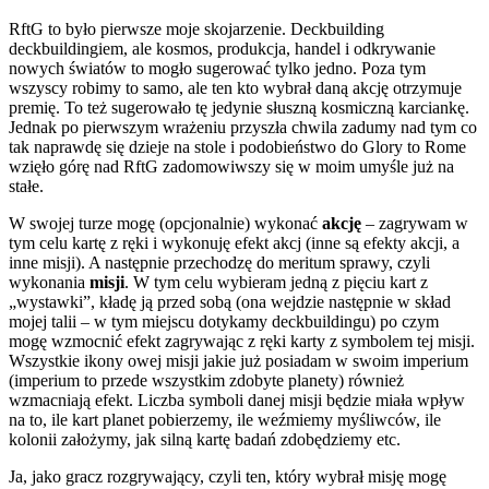
RftG to było pierwsze moje skojarzenie. Deckbuilding
deckbuildingiem, ale kosmos, produkcja, handel i odkrywanie
nowych światów to mogło sugerować tylko jedno. Poza tym
wszyscy robimy to samo, ale ten kto wybrał daną akcję otrzymuje
premię. To też sugerowało tę jedynie słuszną kosmiczną karciankę.
Jednak po pierwszym wrażeniu przyszła chwila zadumy nad tym co
tak naprawdę się dzieje na stole i podobieństwo do Glory to Rome
wzięło górę nad RftG zadomowiwszy się w moim umyśle już na
stałe.
W swojej turze mogę (opcjonalnie) wykonać
akcję
– zagrywam w
tym celu kartę z ręki i wykonuję efekt akcj (inne są efekty akcji, a
inne misji). A następnie przechodzę do meritum sprawy, czyli
wykonania
misji
. W tym celu wybieram jedną z pięciu kart z
„wystawki”, kładę ją przed sobą (ona wejdzie następnie w skład
mojej talii – w tym miejscu dotykamy deckbuildingu) po czym
mogę wzmocnić efekt zagrywając z ręki karty z symbolem tej misji.
Wszystkie ikony owej misji jakie już posiadam w swoim imperium
(imperium to przede wszystkim zdobyte planety) również
wzmacniają efekt. Liczba symboli danej misji będzie miała wpływ
na to, ile kart planet pobierzemy, ile weźmiemy myśliwców, ile
kolonii założymy, jak silną kartę badań zdobędziemy etc.
Ja, jako gracz rozgrywający, czyli ten, który wybrał misję mogę