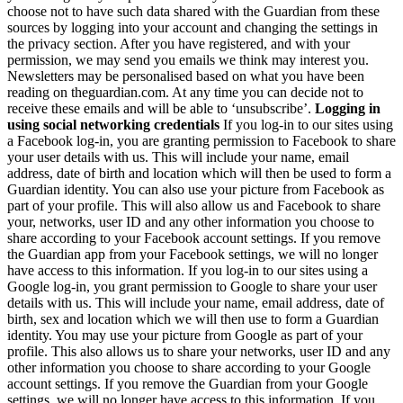
choose not to have such data shared with the Guardian from these
sources by logging into your account and changing the settings in
the privacy section. After you have registered, and with your
permission, we may send you emails we think may interest you.
Newsletters may be personalised based on what you have been
reading on theguardian.com. At any time you can decide not to
receive these emails and will be able to ‘unsubscribe’.
Logging in
using social networking credentials
If you log-in to our sites using
a Facebook log-in, you are granting permission to Facebook to share
your user details with us. This will include your name, email
address, date of birth and location which will then be used to form a
Guardian identity. You can also use your picture from Facebook as
part of your profile. This will also allow us and Facebook to share
your, networks, user ID and any other information you choose to
share according to your Facebook account settings. If you remove
the Guardian app from your Facebook settings, we will no longer
have access to this information. If you log-in to our sites using a
Google log-in, you grant permission to Google to share your user
details with us. This will include your name, email address, date of
birth, sex and location which we will then use to form a Guardian
identity. You may use your picture from Google as part of your
profile. This also allows us to share your networks, user ID and any
other information you choose to share according to your Google
account settings. If you remove the Guardian from your Google
settings, we will no longer have access to this information. If you