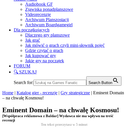
Audiobook GF
Zjawiska ponadplanszowe
Videorecenzje
Archiwum Planszostacji
Archiwum Boardgamegirl
Dla początkujących
Dlaczego gry planszowe
Jak grać
Jak mówić o grach czyli mini-słownik pojęć
Gdzie czytać o grach
Jak kupować gry
Jakie gry na początek
FORUM
🔍 SZUKAJ
Search for:
Search Button
Home
|
Katalog gier - recenzje
|
Gry strategiczne
|
Eminent Domain
– na chwałę Kosmosu!
Eminent Domain – na chwałę Kosmosu!
[Współpraca reklamowa z Baldar] Wydawca nie ma wpływu na treść
recenzji
Ten tekst przeczytasz w
5
minut