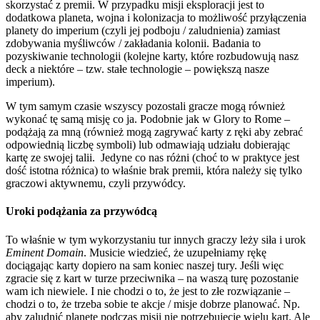
skorzystać z premii. W przypadku misji eksploracji jest to
dodatkowa planeta, wojna i kolonizacja to możliwość przyłączenia
planety do imperium (czyli jej podboju / zaludnienia) zamiast
zdobywania myśliwców / zakładania kolonii. Badania to
pozyskiwanie technologii (kolejne karty, które rozbudowują nasz
deck a niektóre – tzw. stałe technologie – powiększą nasze
imperium).
W tym samym czasie wszyscy pozostali gracze mogą również
wykonać tę samą misję co ja. Podobnie jak w Glory to Rome –
podążają za mną (również mogą zagrywać karty z ręki aby zebrać
odpowiednią liczbę symboli) lub odmawiają udziału dobierając
kartę ze swojej talii. Jedyne co nas różni (choć to w praktyce jest
dość istotna różnica) to właśnie brak premii, która należy się tylko
graczowi aktywnemu, czyli przywódcy.
Uroki podążania za przywódcą
To właśnie w tym wykorzystaniu tur innych graczy leży siła i urok
Eminent Domain
. Musicie wiedzieć, że uzupełniamy rękę
dociągając karty dopiero na sam koniec naszej tury. Jeśli więc
zgracie się z kart w turze przeciwnika – na waszą turę pozostanie
wam ich niewiele. I nie chodzi o to, że jest to złe rozwiązanie –
chodzi o to, że trzeba sobie te akcje / misje dobrze planować. Np.
aby zaludnić planetę podczas misji nie potrzebujecie wielu kart. Ale