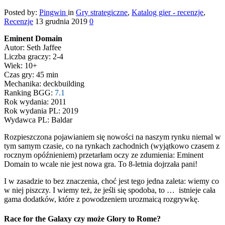
Posted by:
Pingwin
in
Gry strategiczne
,
Katalog gier - recenzje
,
Recenzje
13 grudnia 2019
0
Eminent Domain
Autor: Seth Jaffee
Liczba graczy: 2-4
Wiek: 10+
Czas gry: 45 min
Mechanika: deckbuilding
Ranking BGG:
7.1
Rok wydania: 2011
Rok wydania PL: 2019
Wydawca PL: Baldar
Rozpieszczona pojawianiem się nowości na naszym rynku niemal w
tym samym czasie, co na rynkach zachodnich (wyjątkowo czasem z
rocznym opóźnieniem) przetarłam oczy ze zdumienia: Eminent
Domain to wcale nie jest nowa gra. To 8-letnia dojrzała pani!
I w zasadzie to bez znaczenia, choć jest tego jedna zaleta: wiemy co
w niej piszczy. I wiemy też, że jeśli się spodoba, to … istnieje cała
gama dodatków, które z powodzeniem urozmaicą rozgrywkę.
Race for the Galaxy czy może Glory to Rome?