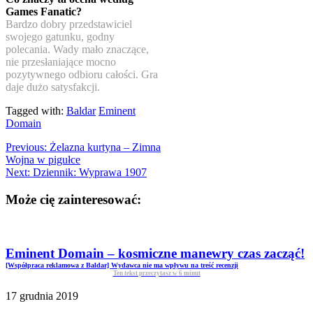
Games Fanatic?
Bardzo dobry przedstawiciel
swojego gatunku, godny
polecania. Wady mało znaczące,
nie przesłaniające mocno
pozytywnego odbioru całości. Gra
daje dużo satysfakcji.
Tagged with:
Baldar
Eminent
Domain
Previous:
Żelazna kurtyna – Zimna
Wojna w pigułce
Next:
Dziennik: Wyprawa 1907
Może cię zainteresować:
Eminent Domain – kosmiczne manewry czas zacząć!
[Współpraca reklamowa z Baldar] Wydawca nie ma wpływu na treść recenzji
Ten tekst przeczytasz w
6
minut
17 grudnia 2019