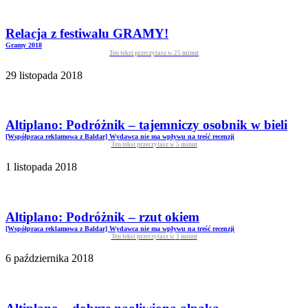
Relacja z festiwalu GRAMY!
Gramy 2018
Ten tekst przeczytasz w
25
minut
29 listopada 2018
Altiplano: Podróżnik – tajemniczy osobnik w bieli
[Współpraca reklamowa z Baldar] Wydawca nie ma wpływu na treść recenzji
Ten tekst przeczytasz w
5
minut
1 listopada 2018
Altiplano: Podróżnik – rzut okiem
[Współpraca reklamowa z Baldar] Wydawca nie ma wpływu na treść recenzji
Ten tekst przeczytasz w
3
minut
6 października 2018