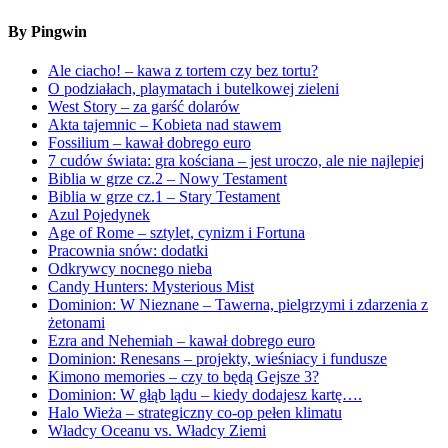
By Pingwin
Ale ciacho! – kawa z tortem czy bez tortu?
O podziałach, playmatach i butelkowej zieleni
West Story – za garść dolarów
Akta tajemnic – Kobieta nad stawem
Fossilium – kawał dobrego euro
7 cudów świata: gra kościana – jest uroczo, ale nie najlepiej
Biblia w grze cz.2 – Nowy Testament
Biblia w grze cz.1 – Stary Testament
Azul Pojedynek
Age of Rome – sztylet, cynizm i Fortuna
Pracownia snów: dodatki
Odkrywcy nocnego nieba
Candy Hunters: Mysterious Mist
Dominion: W Nieznane – Tawerna, pielgrzymi i zdarzenia z
żetonami
Ezra and Nehemiah – kawał dobrego euro
Dominion: Renesans – projekty, wieśniacy i fundusze
Kimono memories – czy to będą Gejsze 3?
Dominion: W głąb lądu – kiedy dodajesz kartę….
Halo Wieża – strategiczny co-op pełen klimatu
Władcy Oceanu vs. Władcy Ziemi