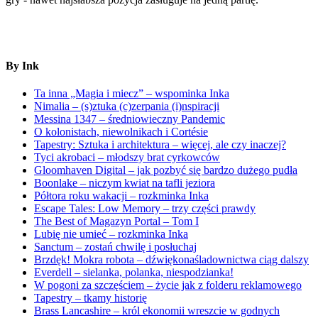
By Ink
Ta inna „Magia i miecz” – wspominka Inka
Nimalia – (s)ztuka (c)zerpania (i)nspiracji
Messina 1347 – średniowieczny Pandemic
O kolonistach, niewolnikach i Cortésie
Tapestry: Sztuka i architektura – więcej, ale czy inaczej?
Tyci akrobaci – młodszy brat cyrkowców
Gloomhaven Digital – jak pozbyć się bardzo dużego pudła
Boonlake – niczym kwiat na tafli jeziora
Półtora roku wakacji – rozkminka Inka
Escape Tales: Low Memory – trzy części prawdy
The Best of Magazyn Portal – Tom I
Lubię nie umieć – rozkminka Inka
Sanctum – zostań chwilę i posłuchaj
Brzdęk! Mokra robota – dźwiękonaśladownictwa ciąg dalszy
Everdell – sielanka, polanka, niespodzianka!
W pogoni za szczęściem – życie jak z folderu reklamowego
Tapestry – tkamy historię
Brass Lancashire – król ekonomii wreszcie w godnych