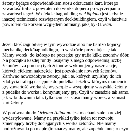
żetony będące odpowiednikiem stosu odrzucania kart, którego
zawartość trafia z powrotem do worka dopiero po wyczerpaniu
zawartości tegoż. W efekcie bagbuilding w
Altiplano
jest jedynie
inaczej technicznie rozwiązanym deckbuildingiem, czyli właściwie
powrotem do korzeni względem odmiany, jaką był
Orlean
.
Jeżeli ktoś zagubił się w tym wywodzie albo nie bardzo kojarzy
mechanikę deck/bagbuildingu, to w skrócie prezentuje się tak.
Mamy worek, do którego na początku gry trafia kilka żetonów dóbr.
Na początku każdej rundy losujemy z niego odpowiednią liczbę
żetonów i za pomocą tych żetonów wykonujemy nasze akcje,
których efektem najczęściej jest pozyskanie nowych żetonów.
Zarówno nowozdobyte żetony, jak i te, których użyliśmy do ich
zdobycia trafiają następnie do pudełka. Jeżeli w którymś momencie
gry zawartość worka się wyczerpie – wsypujemy wszystkie żetony
z pudełka do worka i kontynuujemy grę. Czyli w zasadzie tak samo,
jak w budowaniu talii, tylko zamiast stosu mamy worek, a zamiast
kart żetony.
W porównaniu do
Orleanu Altiplano
jest mechanicznie bardziej
wydestylowane. Mamy na przykład tylko jeden tor rozwoju
zmieniający liczbę dociąganych z worka żetonów. Nie mamy
podróżowania po mapie (to znaczy mamy, ale zupełnie inne, o czym