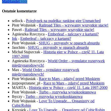
MatHandel >>>
Ostatnie komentarze
sellock
-
Pojedynek na pudełka: ranking gier Unmatched
Piotr Wojtasiak
-
Railroad Tiles – wzywamy wszystkie stacje!
Paweł
-
Railroad Tiles – wzywamy wszystkie stacje!
Agnieszka Rzeczyca
-
Emberleaf – tańczący z kartami?
Ink
-
Emberleaf – tańczący z kartami?
Piotr Wojtasiak
-
SHUG – przygody w oparach absurdu
Jaochim
-
SHUG – przygody w oparach absurdu
Michał Stajszczak
-
Historia gier w Polsce – część 11. Lata
1997-2000
Agnieszka Rzeczyca
-
World Order – symulator rozgrywek
międzynarodowych!
Max
-
World Order – symulator rozgrywek
międzynarodowych!
Piotr Wojtasiak
-
Race to Mars – zdążyć przed Muskiem
juzposprzatane_pl
-
Race to Mars – zdążyć przed Muskiem
MARTA
-
Historia gier w Polsce – część 11. Lata 1997-2000
Piotr Wojtasiak
-
Turbo – rozrywka wysokooktanowa
lbyczy
-
Turbo – rozrywka wysokooktanowa
Piotr Wojtasiak
-
Love To Upgrade… Organizery od
CubicRobin
Krzysiek
-
Love To Upgrade… Organizery od CubicRobin