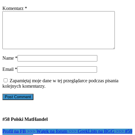
Komentarz
*
Name
*
Email
*
Zapamiętaj moje dane w tej przeglądarce podczas pisania
kolejnych komentarzy.
#58 Polski MatHandel
Profil na FB >>>
Wątek na forum >>>
GeekLists na BGG >>>
#59