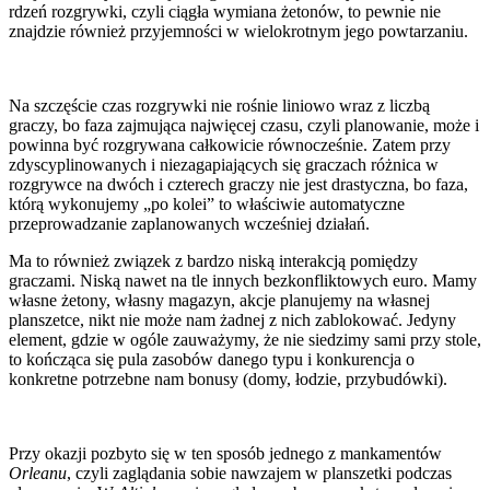
rdzeń rozgrywki, czyli ciągła wymiana żetonów, to pewnie nie
znajdzie również przyjemności w wielokrotnym jego powtarzaniu.
Na szczęście czas rozgrywki nie rośnie liniowo wraz z liczbą
graczy, bo faza zajmująca najwięcej czasu, czyli planowanie, może i
powinna być rozgrywana całkowicie równocześnie. Zatem przy
zdyscyplinowanych i niezagapiających się graczach różnica w
rozgrywce na dwóch i czterech graczy nie jest drastyczna, bo faza,
którą wykonujemy „po kolei” to właściwie automatyczne
przeprowadzanie zaplanowanych wcześniej działań.
Ma to również związek z bardzo niską interakcją pomiędzy
graczami. Niską nawet na tle innych bezkonfliktowych euro. Mamy
własne żetony, własny magazyn, akcje planujemy na własnej
planszetce, nikt nie może nam żadnej z nich zablokować. Jedyny
element, gdzie w ogóle zauważymy, że nie siedzimy sami przy stole,
to kończąca się pula zasobów danego typu i konkurencja o
konkretne potrzebne nam bonusy (domy, łodzie, przybudówki).
Przy okazji pozbyto się w ten sposób jednego z mankamentów
Orleanu
, czyli zaglądania sobie nawzajem w planszetki podczas