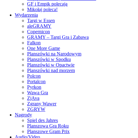
GF i Empik polecają
Mikołaj poleca!
Wydarzenia
Targi w Essen
aleGRAMY
Copernicon
GRAMY – Targi Gra i Zabawa
Falkon
One More Game
Planszówki na Narodowym
Planszówki w Spodku
Planszówki w Opactwie
Planszówki nad morzem
Polcon
Portalcon
Pyrkon
Wawa Gra
ZjAva
Zgrany Wawer
ZGRYW
Nagrody
Spiel des Jahres
Planszowa Gra Roku
Planszowe Gram Prix
Audio/Video