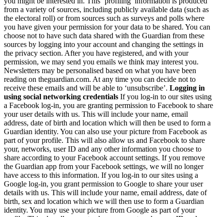
you might be interested in. This ‘profiling’ information is produced
from a variety of sources, including publicly available data (such as
the electoral roll) or from sources such as surveys and polls where
you have given your permission for your data to be shared. You can
choose not to have such data shared with the Guardian from these
sources by logging into your account and changing the settings in
the privacy section. After you have registered, and with your
permission, we may send you emails we think may interest you.
Newsletters may be personalised based on what you have been
reading on theguardian.com. At any time you can decide not to
receive these emails and will be able to ‘unsubscribe’.
Logging in
using social networking credentials
If you log-in to our sites using
a Facebook log-in, you are granting permission to Facebook to share
your user details with us. This will include your name, email
address, date of birth and location which will then be used to form a
Guardian identity. You can also use your picture from Facebook as
part of your profile. This will also allow us and Facebook to share
your, networks, user ID and any other information you choose to
share according to your Facebook account settings. If you remove
the Guardian app from your Facebook settings, we will no longer
have access to this information. If you log-in to our sites using a
Google log-in, you grant permission to Google to share your user
details with us. This will include your name, email address, date of
birth, sex and location which we will then use to form a Guardian
identity. You may use your picture from Google as part of your