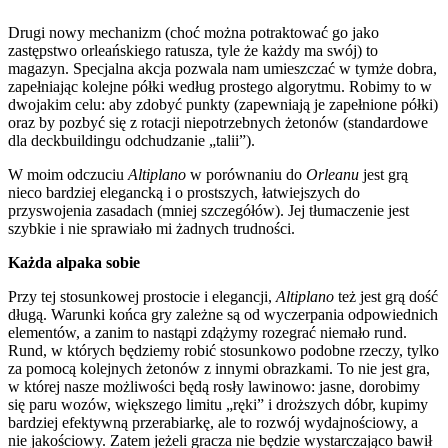
Drugi nowy mechanizm (choć można potraktować go jako
zastępstwo orleańskiego ratusza, tyle że każdy ma swój) to
magazyn. Specjalna akcja pozwala nam umieszczać w tymże dobra,
zapełniając kolejne półki według prostego algorytmu. Robimy to w
dwojakim celu: aby zdobyć punkty (zapewniają je zapełnione półki)
oraz by pozbyć się z rotacji niepotrzebnych żetonów (standardowe
dla deckbuildingu odchudzanie „talii”).
W moim odczuciu
Altiplano
w porównaniu do
Orleanu
jest grą
nieco bardziej elegancką i o prostszych, łatwiejszych do
przyswojenia zasadach (mniej szczegółów). Jej tłumaczenie jest
szybkie i nie sprawiało mi żadnych trudności.
Każda alpaka sobie
Przy tej stosunkowej prostocie i elegancji,
Altiplano
też jest grą dość
długą. Warunki końca gry zależne są od wyczerpania odpowiednich
elementów, a zanim to nastąpi zdążymy rozegrać niemało rund.
Rund, w których będziemy robić stosunkowo podobne rzeczy, tylko
za pomocą kolejnych żetonów z innymi obrazkami. To nie jest gra,
w której nasze możliwości będą rosły lawinowo: jasne, dorobimy
się paru wozów, większego limitu „ręki” i droższych dóbr, kupimy
bardziej efektywną przerabiarkę, ale to rozwój wydajnościowy, a
nie jakościowy. Zatem jeżeli gracza nie będzie wystarczająco bawił