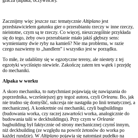
gracza (alpaka, oczywiście).
Zacznijmy więc jeszcze raz: tematycznie
Altiplano
jest
przedstawicielem gatunku gier o przerabianiu rzeczy w inne rzeczy,
nieistotne, czym są te rzeczy. Co więcej, nieszczególnie przykłada
się do tego, żeby owo przerabianie miało jakiś głębszy sens:
wymieniamy dwie ryby na kamień? Nie ma problemu, w razie
czego nazwiemy to „handlem” i wszystko jest w porządku.
To miłe, że udaliśmy się w egzotyczne tereny, ale niestety z tej
egzotyki wyciśnięto niewiele. Zakończę zatem ten wątek i przejdę
do mechaniki.
Alpaka w worku
A skoro mechanika, to natychmiast pojawiają się nawiązania do
poprzednika, wcześniejszej gry tegoż autora, czyli
Orleanu
. Bo, jak
nie trudno się domyślić, sukcesja nie nastąpiła po linii tematycznej, a
mechanicznej. A konkretnie osi mechaniki, czyli bagbuildingu
(budowania worka, czy raczej zawartości worka, analogicznie do
budowania talii w deckbuildingu). Przy czym w
Orleanie
bagbuilding był faktycznie od strony mechanicznej czymś innym,
niż deckbuilding (ze względu na powrót żetonów do worka po
każdej rundzie). W
Altiplano
pojawia się natomiast pudełko na