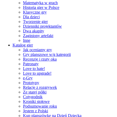
Matematyka w grach
Historia gier w Polsce
Klasyczne gry
Dla dzieci
Tworzenie gier
Dzienniki projektantów
Dwa akapity
Zaginiony artefakt
Inne
Katalog gier
Jak oceniamy gry
Gry planszowe w/g kategorii
Recenzje i rzuty oka
Patronaty
Love to hate!
Love to upgrade!
e-Gry
Prototypy
Relacje z rozgrywek
Ze starej półki
Cotygodnik
Kroniki stołowe
Podsumowanie roku
Jestem z Polski
Kup planszówkę na Dzień Dziecka