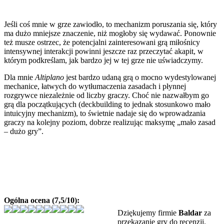
Jeśli coś mnie w grze zawiodło, to mechanizm poruszania się, który
ma dużo mniejsze znaczenie, niż mogłoby się wydawać. Ponownie
też musze ostrzec, że potencjalni zainteresowani grą miłośnicy
intensywnej interakcji powinni jeszcze raz przeczytać akapit, w
którym podkreślam, jak bardzo jej w tej grze nie uświadczymy.
Dla mnie
Altiplano
jest bardzo udaną grą o mocno wydestylowanej
mechanice, łatwych do wytłumaczenia zasadach i płynnej
rozgrywce niezależnie od liczby graczy. Choć nie nazwałbym go
grą dla początkujących (deckbuilding to jednak stosunkowo mało
intuicyjny mechanizm), to świetnie nadaje się do wprowadzania
graczy na kolejny poziom, dobrze realizując maksymę „mało zasad
– dużo gry”.
Ogólna ocena (7,5/10):
Dziękujemy firmie
Baldar
za
przekazanie gry do recenzji.