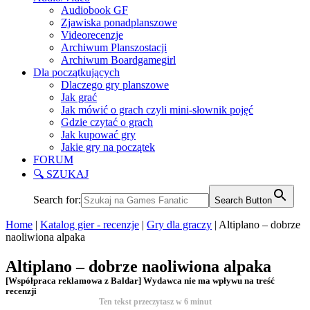
Audiobook GF
Zjawiska ponadplanszowe
Videorecenzje
Archiwum Planszostacji
Archiwum Boardgamegirl
Dla początkujących
Dlaczego gry planszowe
Jak grać
Jak mówić o grach czyli mini-słownik pojęć
Gdzie czytać o grach
Jak kupować gry
Jakie gry na początek
FORUM
🔍 SZUKAJ
Search for:
Search Button
Home
|
Katalog gier - recenzje
|
Gry dla graczy
|
Altiplano – dobrze
naoliwiona alpaka
Altiplano – dobrze naoliwiona alpaka
[Współpraca reklamowa z Baldar] Wydawca nie ma wpływu na treść
recenzji
Ten tekst przeczytasz w
6
minut