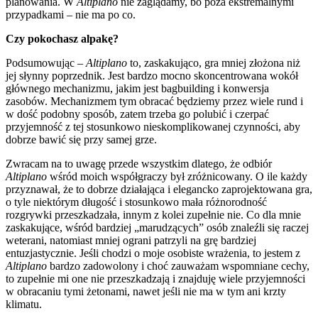
planowania. W
Altiplano
nie zaglądamy, bo poza ekstremalnymi
przypadkami – nie ma po co.
Czy pokochasz alpakę?
Podsumowując –
Altiplano
to, zaskakująco, gra mniej złożona niż
jej słynny poprzednik. Jest bardzo mocno skoncentrowana wokół
głównego mechanizmu, jakim jest bagbuilding i konwersja
zasobów. Mechanizmem tym obracać będziemy przez wiele rund i
w dość podobny sposób, zatem trzeba go polubić i czerpać
przyjemność z tej stosunkowo nieskomplikowanej czynności, aby
dobrze bawić się przy samej grze.
Zwracam na to uwagę przede wszystkim dlatego, że odbiór
Altiplano
wśród moich współgraczy był zróżnicowany. O ile każdy
przyznawał, że to dobrze działająca i elegancko zaprojektowana gra,
o tyle niektórym długość i stosunkowo mała różnorodność
rozgrywki przeszkadzała, innym z kolei zupełnie nie. Co dla mnie
zaskakujące, wśród bardziej „marudzących” osób znaleźli się raczej
weterani, natomiast mniej ograni patrzyli na grę bardziej
entuzjastycznie. Jeśli chodzi o moje osobiste wrażenia, to jestem z
Altiplano
bardzo zadowolony i choć zauważam wspomniane cechy,
to zupełnie mi one nie przeszkadzają i znajduję wiele przyjemności
w obracaniu tymi żetonami, nawet jeśli nie ma w tym ani krzty
klimatu.