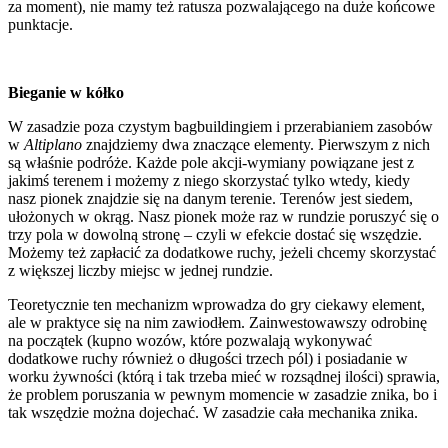
za moment), nie mamy też ratusza pozwalającego na duże końcowe
punktacje.
Bieganie w kółko
W zasadzie poza czystym bagbuildingiem i przerabianiem zasobów
w
Altiplano
znajdziemy dwa znaczące elementy. Pierwszym z nich
są właśnie podróże. Każde pole akcji-wymiany powiązane jest z
jakimś terenem i możemy z niego skorzystać tylko wtedy, kiedy
nasz pionek znajdzie się na danym terenie. Terenów jest siedem,
ułożonych w okrąg. Nasz pionek może raz w rundzie poruszyć się o
trzy pola w dowolną stronę – czyli w efekcie dostać się wszędzie.
Możemy też zapłacić za dodatkowe ruchy, jeżeli chcemy skorzystać
z większej liczby miejsc w jednej rundzie.
Teoretycznie ten mechanizm wprowadza do gry ciekawy element,
ale w praktyce się na nim zawiodłem. Zainwestowawszy odrobinę
na początek (kupno wozów, które pozwalają wykonywać
dodatkowe ruchy również o długości trzech pól) i posiadanie w
worku żywności (którą i tak trzeba mieć w rozsądnej ilości) sprawia,
że problem poruszania w pewnym momencie w zasadzie znika, bo i
tak wszędzie można dojechać. W zasadzie cała mechanika znika.