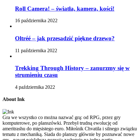
Roll Camera! – światła, kamera, kości!
16 października 2022
Oltréé – jak przesadzić piękne drzewo?
11 października 2022
Trekking Through History – zanurzmy się w
strumieniu czasu
4 października 2022
About Ink
Gra we wszystko co można nazwać grą: od RPG, przez gry
komputerowe, po planszówki. Przebył trudną ewolucję od
ameritrashu do mięsistego euro. Miłośnik Chvatila i silnego związku
tematu z mechaniką. Siada do planszy głównie by poznawać nowe
gry - nawet najsłabsza pozycja zasługuje na jedną partię.