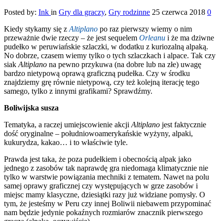
Posted by:
Ink
in
Gry dla graczy
,
Gry rodzinne
25 czerwca 2018
0
Kiedy stykamy się z
Altiplano
po raz pierwszy wiemy o nim
przeważnie dwie rzeczy – że jest sequelem
Orleanu
i że ma dziwne
pudełko w peruwiańskie szlaczki, w dodatku z kuriozalną alpaką.
No dobrze, czasem wiemy tylko o tych szlaczkach i alpace. Tak czy
siak
Altiplano
na pewno przykuwa (na dobre lub na złe) uwagę
bardzo nietypową oprawą graficzną pudełka. Czy w środku
znajdziemy grę równie nietypową, czy też kolejną iterację tego
samego, tylko z innymi grafikami?
Sprawdźmy.
Boliwijska susza
Tematyka, a raczej umiejscowienie akcji
Altiplano
jest faktycznie
dość oryginalne – południowoamerykańskie wyżyny, alpaki,
kukurydza, kakao… i to właściwie tyle.
Prawda jest taka, że poza pudełkiem i obecnością alpak jako
jednego z zasobów tak naprawdę gra niedomaga klimatycznie nie
tylko w warstwie powiązania mechniki z tematem. Nawet na polu
samej oprawy graficznej czy występujących w grze zasobów i
miejsc mamy klasyczne, dziesiątki razy już widziane pomysły. O
tym, że jesteśmy w Peru czy innej Boliwii niebawem przypominać
nam będzie jedynie pokaźnych rozmiarów znacznik pierwszego