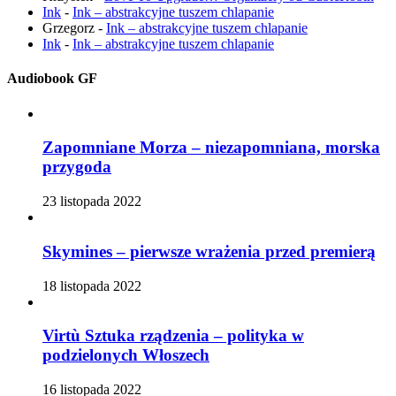
Ink
-
Ink – abstrakcyjne tuszem chlapanie
Grzegorz
-
Ink – abstrakcyjne tuszem chlapanie
Ink
-
Ink – abstrakcyjne tuszem chlapanie
Audiobook GF
Zapomniane Morza – niezapomniana, morska
przygoda
23 listopada 2022
Skymines – pierwsze wrażenia przed premierą
18 listopada 2022
Virtù Sztuka rządzenia – polityka w
podzielonych Włoszech
16 listopada 2022