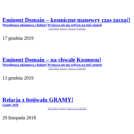
Eminent Domain – kosmiczne manewry czas zacząć!
[Współpraca reklamowa z Baldar] Wydawca nie ma wpływu na treść recenzji
Ten tekst przeczytasz w
6
minut
17 grudnia 2019
Eminent Domain – na chwałę Kosmosu!
[Współpraca reklamowa z Baldar] Wydawca nie ma wpływu na treść recenzji
Ten tekst przeczytasz w
5
minut
13 grudnia 2019
Relacja z festiwalu GRAMY!
Gramy 2018
Ten tekst przeczytasz w
25
minut
29 listopada 2018