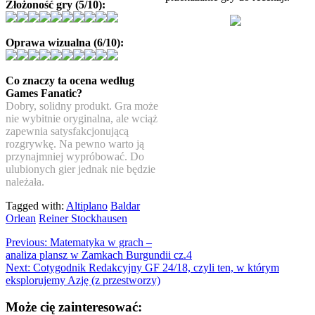
Złożoność gry (5/10):
Oprawa wizualna (6/10):
Co znaczy ta ocena według
Games Fanatic?
Dobry, solidny produkt. Gra może
nie wybitnie oryginalna, ale wciąż
zapewnia satysfakcjonującą
rozgrywkę. Na pewno warto ją
przynajmniej wypróbować. Do
ulubionych gier jednak nie będzie
należała.
Tagged with:
Altiplano
Baldar
Orlean
Reiner Stockhausen
Previous:
Matematyka w grach –
analiza plansz w Zamkach Burgundii cz.4
Next:
Cotygodnik Redakcyjny GF 24/18, czyli ten, w którym
eksplorujemy Azję (z przestworzy)
Może cię zainteresować: