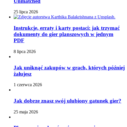
Unmatched
25 lipca 2026
Instrukcje, erraty i karty postaci: jak trzymać
dokumenty do gier planszowych w jednym
PDF
8 lipca 2026
Jak uniknąć zakupów w grach, których później
żałujesz
1 czerwca 2026
Jak dobrze znasz swój ulubiony gatunek gier?
25 maja 2026