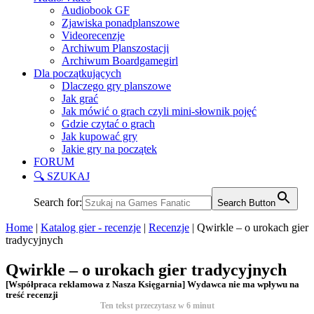
Audiobook GF
Zjawiska ponadplanszowe
Videorecenzje
Archiwum Planszostacji
Archiwum Boardgamegirl
Dla początkujących
Dlaczego gry planszowe
Jak grać
Jak mówić o grach czyli mini-słownik pojęć
Gdzie czytać o grach
Jak kupować gry
Jakie gry na początek
FORUM
🔍 SZUKAJ
Search for:
Search Button
Home
|
Katalog gier - recenzje
|
Recenzje
|
Qwirkle – o urokach gier
tradycyjnych
Qwirkle – o urokach gier tradycyjnych
[Współpraca reklamowa z Nasza Księgarnia] Wydawca nie ma wpływu na
treść recenzji
Ten tekst przeczytasz w
6
minut