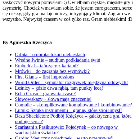
zaskoczyć nowymi pomysłami :) Uwielbiam ciężkie, mięsiste gry i
asymetrię. Chociaż wmawiam sobie, że jestem eurograczem, serce
się cieszy, gdy gra ma tajemniczy, intrygujący klimat. Zagram we
wszystko. Najwyżej czasem w coś tylko raz. Gram niebieskim! :D
By Agnieszka Rzeczyca
Orbita – o obrotach kart niebieskich
Wredne świnie – studium podkładania świń
Emberleaf – tańczący z kartami?
Mrówki – do zagrania bez wymówki?
First Giants – first impressions
World Order – symulator rozgrywek międzynarodowych!
Leśnicy – gdzie drwa rąbią, tam punkty lecą!
Echa Czasu – gra warta czasu?
Słowowskazy – słowa mają znaczenie!
Compile – skomplikowane kompilowanie i kombinowanie?
Lutnik: Sztuka instrumentu – granie, które stroi umysł?
Baza Shackleton: Podbój Księżyca – galaktyczna gra, która
podbije serca?
Szarlatani z Pasikurowic: Pojedynek – co nowego w
szachrajskim światku?
Cardia: Magiczny pojedynek – warto przegrywać!