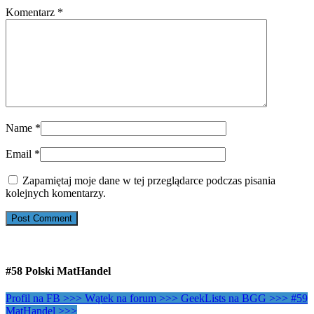
Komentarz
*
Name
*
Email
*
Zapamiętaj moje dane w tej przeglądarce podczas pisania
kolejnych komentarzy.
#58 Polski MatHandel
Profil na FB >>>
Wątek na forum >>>
GeekLists na BGG >>>
#59
MatHandel >>>