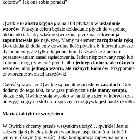
kolorów? Jak ona sobie poradzi?
Qwirkle to
abstrakcyjna
gra na 108 płytkach w
układanie
wzorów
. Naszym celem będzie dokładanie płytek do wspólnej
układanki tak, aby właśnie stworzona przez nas
sekwencja
zapunktowała
jak najwyżej. Mamy tu element
zarządzania ręką
.
Do układanki dodajemy dowolną ilość płytek z 6, którymi zawsze
dysponujemy, ale tylko do jednej linii. Oczywiście z pełnym
poszanowaniem zasad sąsiadowania. Jeden nieprzerwany rząd lub
kolumna mogą zawierać płytki: albo
jednego koloru, ale różnych
wzorów
, albo
jednego wzoru, ale różnych kolorów
. Przypomina
to tworzenie swoistej krzyżówki.
Całość sprawia, że Qwirkle są banalnie
proste w zasadach
. Gdy
dodamy do tego fakt, że w grze praktycznie
nie mamy setupu
,
okazuje się Qwirkle stoją wysoko w rankingu gier, w których czas
od wyjęcia gry na stół do rozpoczęcia rozgrywki jest bardzo krótki.
Mariaż taktyki ze szczęściem
W Qwirkle chcemy przede wszystkim ułożyć… qwirkle! Jest to
sekwencja 6 płytek z jednym wspólnym aspektem (np. kolor) i
jednym różnym (np. wzór). Taka konfiguracja zapewnia nam 6