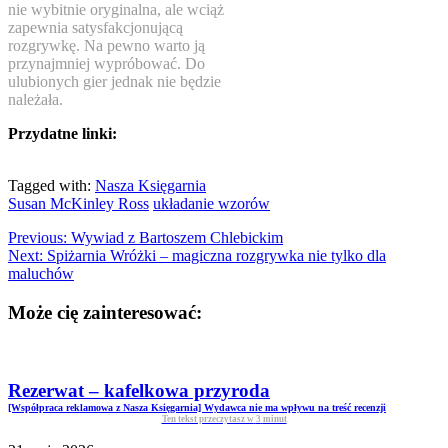
nie wybitnie oryginalna, ale wciąż
zapewnia satysfakcjonującą
rozgrywkę. Na pewno warto ją
przynajmniej wypróbować. Do
ulubionych gier jednak nie będzie
należała.
Przydatne linki:
Tagged with:
Nasza Księgarnia
Susan McKinley Ross
układanie wzorów
Previous:
Wywiad z Bartoszem Chlebickim
Next:
Spiżarnia Wróżki – magiczna rozgrywka nie tylko dla
maluchów
Może cię zainteresować:
Rezerwat – kafelkowa przyroda
[Współpraca reklamowa z Nasza Księgarnia] Wydawca nie ma wpływu na treść recenzji
Ten tekst przeczytasz w
3
minut