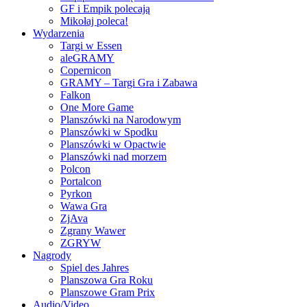
GF i Empik polecają
Mikołaj poleca!
Wydarzenia
Targi w Essen
aleGRAMY
Copernicon
GRAMY – Targi Gra i Zabawa
Falkon
One More Game
Planszówki na Narodowym
Planszówki w Spodku
Planszówki w Opactwie
Planszówki nad morzem
Polcon
Portalcon
Pyrkon
Wawa Gra
ZjAva
Zgrany Wawer
ZGRYW
Nagrody
Spiel des Jahres
Planszowa Gra Roku
Planszowe Gram Prix
Audio/Video