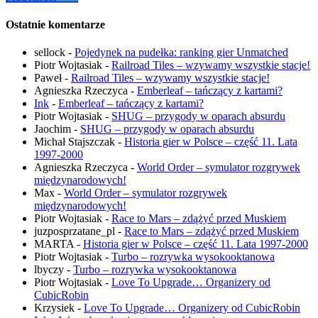
Ostatnie komentarze
sellock
-
Pojedynek na pudełka: ranking gier Unmatched
Piotr Wojtasiak
-
Railroad Tiles – wzywamy wszystkie stacje!
Paweł
-
Railroad Tiles – wzywamy wszystkie stacje!
Agnieszka Rzeczyca
-
Emberleaf – tańczący z kartami?
Ink
-
Emberleaf – tańczący z kartami?
Piotr Wojtasiak
-
SHUG – przygody w oparach absurdu
Jaochim
-
SHUG – przygody w oparach absurdu
Michał Stajszczak
-
Historia gier w Polsce – część 11. Lata
1997-2000
Agnieszka Rzeczyca
-
World Order – symulator rozgrywek
międzynarodowych!
Max
-
World Order – symulator rozgrywek
międzynarodowych!
Piotr Wojtasiak
-
Race to Mars – zdążyć przed Muskiem
juzposprzatane_pl
-
Race to Mars – zdążyć przed Muskiem
MARTA
-
Historia gier w Polsce – część 11. Lata 1997-2000
Piotr Wojtasiak
-
Turbo – rozrywka wysokooktanowa
lbyczy
-
Turbo – rozrywka wysokooktanowa
Piotr Wojtasiak
-
Love To Upgrade… Organizery od
CubicRobin
Krzysiek
-
Love To Upgrade… Organizery od CubicRobin