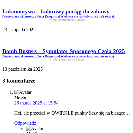
Lokomotywa – kolorowy pociąg do zabawy
[Współpraca reklamowa z Nasza Księgarnia] Wydawca nie ma wpływu na treść recenzji
Ten tekst przeczytasz w
3
minut
23 listopada 2025
Bomb Busters – Symulator Spoconego Czoła 2025
[Współpraca reklamowa z Nasza Księgarnia] Wydawca nie ma wpływu na treść recenzji
Ten tekst przeczytasz w
6
minut
13 października 2025
3 komentarze
Me Sir
26 marca 2025 at 15:54
Hej, ale przecież w QWIRKLE punkty liczy się na bieżąco…
Odpowiedz