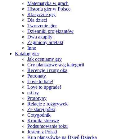
Matematyka w grach
Historia gier w Polsce
Klasyczne gry
Dla dzieci
Tworzenie gier
Dzienniki projektantów
Dwa akapity
Zaginiony artefakt
Inne
Katalog gier
Jak oceniamy gry
Gry planszowe w/g kategorii
Recenzje i rzuty oka
Patronaty
Love to hate!
Love to upgrade!
e-Gry
Prototypy
Relacje z rozgrywek
Ze starej półki
Cotygodnik
Kroniki stołowe
Podsumowanie roku
Jestem z Polski
Kup planszówkę na Dzień Dziecka