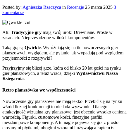
Posted by:
Agnieszka Rzeczyca
in
Recenzje
25 marca 2025
3
komentarze
Ah!
Tradycyjne gry
mają swój urok! Drewniane. Proste w
zasadach. Nieprzesadzone w ilości komponentów.
Taką grą są
Qwirkle
. Wyróżniają się na tle nowoczesnych gier
planszowych wyglądem, ale pytanie jak wypadają pod względem
przyjemności z rozgrywki?
Przyjrzyjmy się bliżej grze, która od blisko 20 lat gości na rynku
gier planszowych, a teraz wraca, dzięki
Wydawnictwu Nasza
Księgarnia
.
Retro planszówka we współczesności
Nowoczesne gry planszowe nie mają lekko. Przebić się na rynku
wśród licznej konkurencji to nie lada wyzwanie. Dlatego
atrakcyjność wizualna gry planszowej jest obecnie wysoko cenioną
wartością. Figurki, customowe kości, finezyjne grafiki,
niesztampowe komponenty. A tu nagle pojawia się gra z prosto
ciosanymi płytkami, ubogimi wzorami i używająca raptem 6