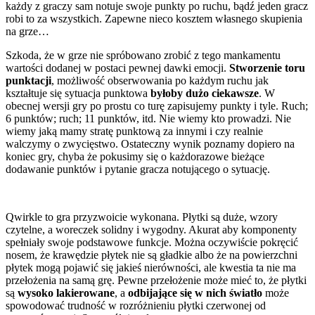
każdy z graczy sam notuje swoje punkty po ruchu, bądź jeden gracz
robi to za wszystkich. Zapewne nieco kosztem własnego skupienia
na grze…
Szkoda, że w grze nie spróbowano zrobić z tego mankamentu
wartości dodanej w postaci pewnej dawki emocji.
Stworzenie toru
punktacji
, możliwość obserwowania po każdym ruchu jak
kształtuje się sytuacja punktowa
byłoby dużo ciekawsze
. W
obecnej wersji gry po prostu co turę zapisujemy punkty i tyle. Ruch;
6 punktów; ruch; 11 punktów, itd. Nie wiemy kto prowadzi. Nie
wiemy jaką mamy stratę punktową za innymi i czy realnie
walczymy o zwycięstwo. Ostateczny wynik poznamy dopiero na
koniec gry, chyba że pokusimy się o każdorazowe bieżące
dodawanie punktów i pytanie gracza notującego o sytuację.
Qwirkle to gra przyzwoicie wykonana. Płytki są duże, wzory
czytelne, a woreczek solidny i wygodny. Akurat aby komponenty
spełniały swoje podstawowe funkcje. Można oczywiście pokręcić
nosem, że krawędzie płytek nie są gładkie albo że na powierzchni
płytek mogą pojawić się jakieś nierówności, ale kwestia ta nie ma
przełożenia na samą grę. Pewne przełożenie może mieć to, że płytki
są
wysoko lakierowane
, a
odbijające się w nich światło
może
spowodować trudność w rozróżnieniu płytki czerwonej od