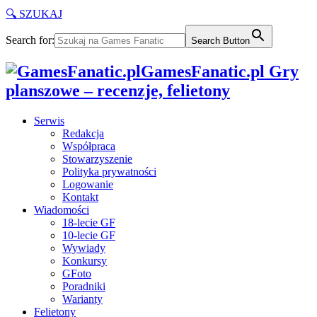
🔍 SZUKAJ
Search for:
Search Button
GamesFanatic.pl Gry
planszowe – recenzje, felietony
Serwis
Redakcja
Współpraca
Stowarzyszenie
Polityka prywatności
Logowanie
Kontakt
Wiadomości
18-lecie GF
10-lecie GF
Wywiady
Konkursy
GFoto
Poradniki
Warianty
Felietony