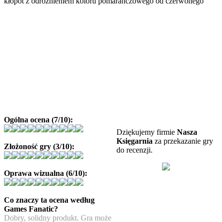
kłopot z odróżnieniem koloru pomarańczowego od czerwonego
Ogólna ocena (7/10):
Dziękujemy firmie
Nasza
Księgarnia
za przekazanie gry
Złożoność gry (3/10):
do recenzji.
Oprawa wizualna (6/10):
Co znaczy ta ocena według
Games Fanatic?
Dobry, solidny produkt. Gra może