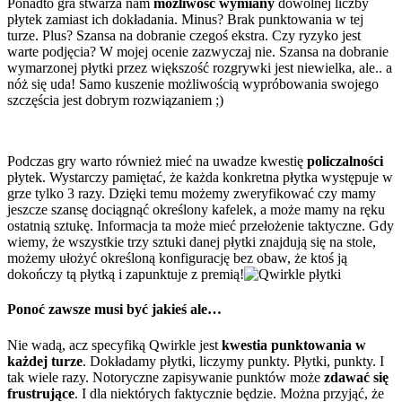
Ponadto gra stwarza nam
możliwość wymiany
dowolnej liczby
płytek zamiast ich dokładania. Minus? Brak punktowania w tej
turze. Plus? Szansa na dobranie czegoś ekstra. Czy ryzyko jest
warte podjęcia? W mojej ocenie zazwyczaj nie. Szansa na dobranie
wymarzonej płytki przez większość rozgrywki jest niewielka, ale.. a
nóż się uda! Samo kuszenie możliwością wypróbowania swojego
szczęścia jest dobrym rozwiązaniem ;)
Podczas gry warto również mieć na uwadze kwestię
policzalności
płytek. Wystarczy pamiętać, że każda konkretna płytka występuje w
grze tylko 3 razy. Dzięki temu możemy zweryfikować czy mamy
jeszcze szansę dociągnąć określony kafelek, a może mamy na ręku
ostatnią sztukę. Informacja ta może mieć przełożenie taktyczne. Gdy
wiemy, że wszystkie trzy sztuki danej płytki znajdują się na stole,
możemy ułożyć określoną konfigurację bez obaw, że ktoś ją
dokończy tą płytką i zapunktuje z premią!
Ponoć zawsze musi być jakieś ale…
Nie wadą, acz specyfiką Qwirkle jest
kwestia punktowania w
każdej turze
. Dokładamy płytki, liczymy punkty. Płytki, punkty. I
tak wiele razy. Notoryczne zapisywanie punktów może
zdawać się
frustrujące
. I dla niektórych faktycznie będzie. Można przyjąć, że