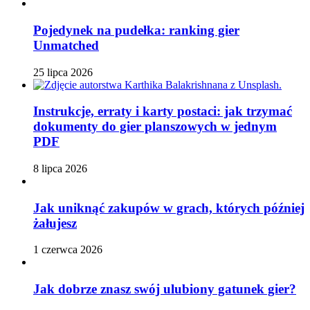
Pojedynek na pudełka: ranking gier
Unmatched
25 lipca 2026
Instrukcje, erraty i karty postaci: jak trzymać
dokumenty do gier planszowych w jednym
PDF
8 lipca 2026
Jak uniknąć zakupów w grach, których później
żałujesz
1 czerwca 2026
Jak dobrze znasz swój ulubiony gatunek gier?