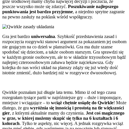
grze środkowej mamy chyba najwięcej decyzji i poczucia, że
jeszcze wszystko może się zdarzyć.
Poszukiwanie najlepszego
punktowania jest bardzo przyjemne
, a niejedno sprytne zagranie
na pewno zasłuży na poklask wśród współgraczy.
Gra jest bardzo
uniwersalna
. Szybkość przedstawienia zasad i
rozpoczęcia rozgrywki stanowi argument za pokazaniem jej osobom
nie grającym na co dzień w planszówki. Gra ma duże szanse
spodobać się dzieciom, a także osobom starszym. Gra sprawdzi się
w każdym gronie osobowym, ale to w składzie trzyosobowym bądź
najlepiej czteroosobowym zabawa będzie najciekawsza. Gdy
kolejka do nas wróci układ na planszy zdąży się już wtedy dość
istotnie zmienić, dużo bardziej niż w rozgrywce dwuosobowej.
Qwirkle poznałam już długie lata temu. Mimo iż od tego czasu
rozegrałam tysiące partii w najróżniejsze gry – duże i imponujące,
mniejsze i wciągające – to
wciąż chętnie usiądę do Qwirkle
! Może
dlatego, że gra
wyróżnia się innością i prostotą na tle większości
gier
, z którymi aktualnie mamy do czynienia.
Jest coś magicznego
w grze, w której możemy skupić się tylko na 6 kształtach i 6
kolorach
. Tylko te aspekty, nic więcej. A jednak rozgrywka wciąż
może mieć głębię, gdy weźmiemy ją na poważnie lub stanowić