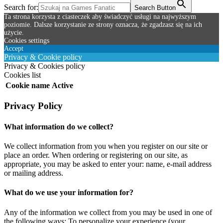
Search for:
Search Button
Ta strona korzysta z ciasteczek aby świadczyć usługi na najwyższym
poziomie. Dalsze korzystanie ze strony oznacza, że zgadzasz się na ich
użycie.
Cookies settings
Accept
Privacy & Cookie policy
Privacy & Cookies policy
Cookies list
Cookie name
Active
Privacy Policy
What information do we collect?
We collect information from you when you register on our site or
place an order. When ordering or registering on our site, as
appropriate, you may be asked to enter your: name, e-mail address
or mailing address.
What do we use your information for?
Any of the information we collect from you may be used in one of
the following ways: To personalize your experience (your