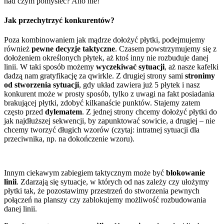
nad czym pomyśleć? Ano nie!
Jak przechytrzyć konkurentów?
Poza kombinowaniem jak mądrze dołożyć płytki, podejmujemy
również
pewne decyzje taktyczne
. Czasem powstrzymujemy się z
dołożeniem określonych płytek, aż ktoś inny nie rozbuduje danej
linii. W taki sposób możemy
wyczekiwać sytuacji
, aż nasze kafelki
dadzą nam gratyfikację za qwirkle. Z drugiej strony sami
stronimy
od stworzenia sytuacji
, gdy układ zawiera już 5 płytek i nasz
konkurent może w prosty sposób, tylko z uwagi na fakt posiadania
brakującej płytki, zdobyć kilkanaście punktów. Stajemy zatem
często przed
dylematem
. Z jednej strony chcemy dołożyć płytki do
jak najdłuższej sekwencji, by zapunktować sowicie, a drugiej – nie
chcemy tworzyć długich wzorów (czytaj: intratnej sytuacji dla
przeciwnika, np. na dokończenie wzoru).
Innym ciekawym zabiegiem taktycznym może być
blokowanie
linii
. Zdarzają się sytuacje, w których od nas zależy czy ułożymy
płytki tak, że pozostawimy przestrzeń do stworzenia pewnych
połączeń na planszy czy zablokujemy możliwość rozbudowania
danej linii.