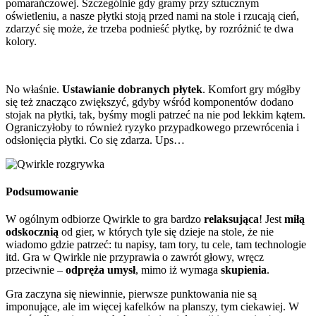
pomarańczowej. Szczególnie gdy gramy przy sztucznym
oświetleniu, a nasze płytki stoją przed nami na stole i rzucają cień,
zdarzyć się może, że trzeba podnieść płytkę, by rozróżnić te dwa
kolory.
No właśnie.
Ustawianie dobranych płytek
. Komfort gry mógłby
się też znacząco zwiększyć, gdyby wśród komponentów dodano
stojak na płytki, tak, byśmy mogli patrzeć na nie pod lekkim kątem.
Ograniczyłoby to również ryzyko przypadkowego przewrócenia i
odsłonięcia płytki. Co się zdarza. Ups…
Podsumowanie
W ogólnym odbiorze Qwirkle to gra bardzo
relaksująca
! Jest
miłą
odskocznią
od gier, w których tyle się dzieje na stole, że nie
wiadomo gdzie patrzeć: tu napisy, tam tory, tu cele, tam technologie
itd. Gra w Qwirkle nie przyprawia o zawrót głowy, wręcz
przeciwnie –
odpręża umysł
, mimo iż wymaga
skupienia
.
Gra zaczyna się niewinnie, pierwsze punktowania nie są
imponujące, ale im więcej kafelków na planszy, tym ciekawiej. W