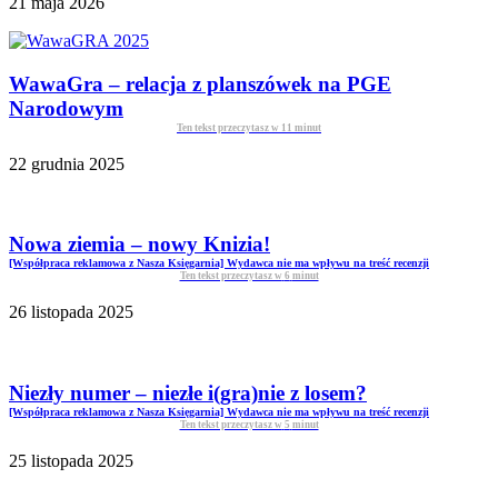
21 maja 2026
WawaGra – relacja z planszówek na PGE
Narodowym
Ten tekst przeczytasz w
11
minut
22 grudnia 2025
Nowa ziemia – nowy Knizia!
[Współpraca reklamowa z Nasza Księgarnia] Wydawca nie ma wpływu na treść recenzji
Ten tekst przeczytasz w
6
minut
26 listopada 2025
Niezły numer – niezłe i(gra)nie z losem?
[Współpraca reklamowa z Nasza Księgarnia] Wydawca nie ma wpływu na treść recenzji
Ten tekst przeczytasz w
5
minut
25 listopada 2025