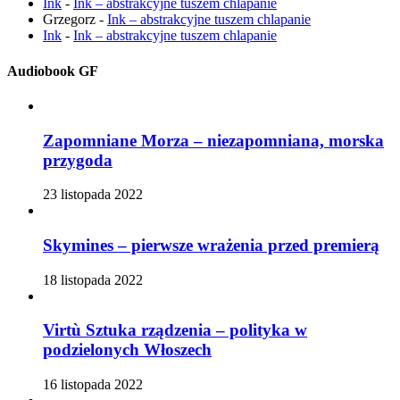
Ink
-
Ink – abstrakcyjne tuszem chlapanie
Grzegorz
-
Ink – abstrakcyjne tuszem chlapanie
Ink
-
Ink – abstrakcyjne tuszem chlapanie
Audiobook GF
Zapomniane Morza – niezapomniana, morska
przygoda
23 listopada 2022
Skymines – pierwsze wrażenia przed premierą
18 listopada 2022
Virtù Sztuka rządzenia – polityka w
podzielonych Włoszech
16 listopada 2022