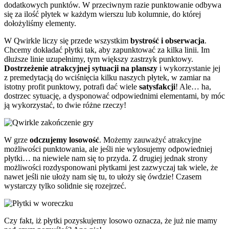
dodatkowych punktów. W przeciwnym razie punktowanie odbywa
się za ilość płytek w każdym wierszu lub kolumnie, do której
dołożyliśmy elementy.
W Qwirkle liczy się przede wszystkim
bystrość i obserwacja
.
Chcemy dokładać płytki tak, aby zapunktować za kilka linii. Im
dłuższe linie uzupełnimy, tym większy zastrzyk punktowy.
Dostrzeżenie atrakcyjnej sytuacji na planszy
i wykorzystanie jej
z premedytacją do wciśnięcia kilku naszych płytek, w zamiar na
istotny profit punktowy, potrafi dać wiele
satysfakcji
! Ale… ha,
dostrzec sytuację, a dysponować odpowiednimi elementami, by móc
ją wykorzystać, to dwie różne rzeczy!
W grze
odczujemy losowość
. Możemy zauważyć atrakcyjne
możliwości punktowania, ale jeśli nie wylosujemy odpowiedniej
płytki… na niewiele nam się to przyda. Z drugiej jednak strony
możliwości rozdysponowani płytkami jest zazwyczaj tak wiele, że
nawet jeśli nie ułoży nam się tu, to ułoży się ówdzie! Czasem
wystarczy tylko solidnie się rozejrzeć.
Czy fakt, iż płytki pozyskujemy losowo oznacza, że już nie mamy