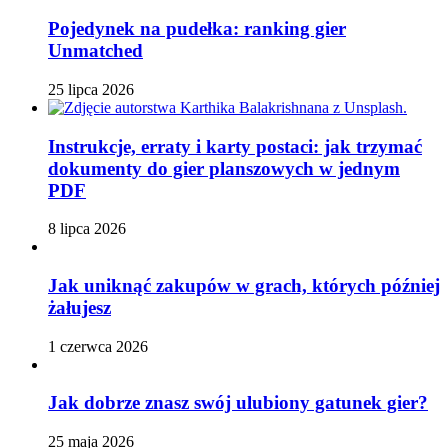
Pojedynek na pudełka: ranking gier
Unmatched
25 lipca 2026
Instrukcje, erraty i karty postaci: jak trzymać
dokumenty do gier planszowych w jednym
PDF
8 lipca 2026
Jak uniknąć zakupów w grach, których później
żałujesz
1 czerwca 2026
Jak dobrze znasz swój ulubiony gatunek gier?
25 maja 2026