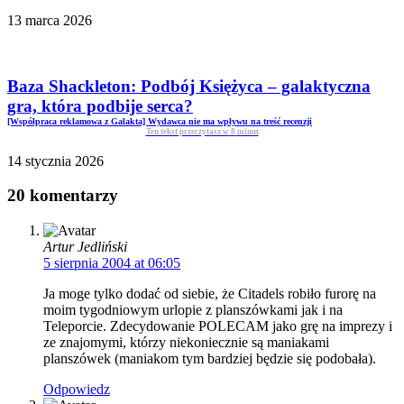
13 marca 2026
Baza Shackleton: Podbój Księżyca – galaktyczna
gra, która podbije serca?
[Współpraca reklamowa z Galakta] Wydawca nie ma wpływu na treść recenzji
Ten tekst przeczytasz w
8
minut
14 stycznia 2026
20 komentarzy
Artur Jedliński
5 sierpnia 2004 at 06:05
Ja moge tylko dodać od siebie, że Citadels robiło furorę na
moim tygodniowym urlopie z planszówkami jak i na
Teleporcie. Zdecydowanie POLECAM jako grę na imprezy i
ze znajomymi, którzy niekoniecznie są maniakami
planszówek (maniakom tym bardziej będzie się podobała).
Odpowiedz