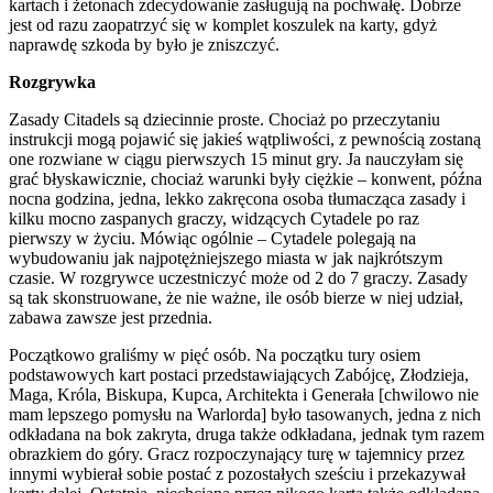
kartach i żetonach zdecydowanie zasługują na pochwałę. Dobrze
jest od razu zaopatrzyć się w komplet koszulek na karty, gdyż
naprawdę szkoda by było je zniszczyć.
Rozgrywka
Zasady Citadels są dziecinnie proste. Chociaż po przeczytaniu
instrukcji mogą pojawić się jakieś wątpliwości, z pewnością zostaną
one rozwiane w ciągu pierwszych 15 minut gry. Ja nauczyłam się
grać błyskawicznie, chociaż warunki były ciężkie – konwent, późna
nocna godzina, jedna, lekko zakręcona osoba tłumacząca zasady i
kilku mocno zaspanych graczy, widzących Cytadele po raz
pierwszy w życiu. Mówiąc ogólnie – Cytadele polegają na
wybudowaniu jak najpotężniejszego miasta w jak najkrótszym
czasie. W rozgrywce uczestniczyć może od 2 do 7 graczy. Zasady
są tak skonstruowane, że nie ważne, ile osób bierze w niej udział,
zabawa zawsze jest przednia.
Początkowo graliśmy w pięć osób. Na początku tury osiem
podstawowych kart postaci przedstawiających Zabójcę, Złodzieja,
Maga, Króla, Biskupa, Kupca, Architekta i Generała [chwilowo nie
mam lepszego pomysłu na Warlorda] było tasowanych, jedna z nich
odkładana na bok zakryta, druga także odkładana, jednak tym razem
obrazkiem do góry. Gracz rozpoczynający turę w tajemnicy przez
innymi wybierał sobie postać z pozostałych sześciu i przekazywał