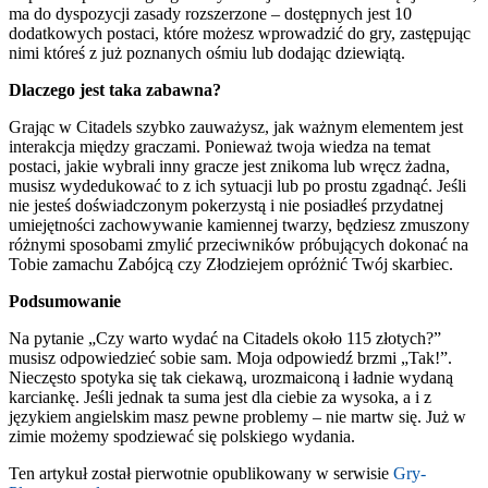
ma do dyspozycji zasady rozszerzone – dostępnych jest 10
dodatkowych postaci, które możesz wprowadzić do gry, zastępując
nimi któreś z już poznanych ośmiu lub dodając dziewiątą.
Dlaczego jest taka zabawna?
Grając w Citadels szybko zauważysz, jak ważnym elementem jest
interakcja między graczami. Ponieważ twoja wiedza na temat
postaci, jakie wybrali inny gracze jest znikoma lub wręcz żadna,
musisz wydedukować to z ich sytuacji lub po prostu zgadnąć. Jeśli
nie jesteś doświadczonym pokerzystą i nie posiadłeś przydatnej
umiejętności zachowywanie kamiennej twarzy, będziesz zmuszony
różnymi sposobami zmylić przeciwników próbujących dokonać na
Tobie zamachu Zabójcą czy Złodziejem opróżnić Twój skarbiec.
Podsumowanie
Na pytanie „Czy warto wydać na Citadels około 115 złotych?”
musisz odpowiedzieć sobie sam. Moja odpowiedź brzmi „Tak!”.
Nieczęsto spotyka się tak ciekawą, urozmaiconą i ładnie wydaną
karciankę. Jeśli jednak ta suma jest dla ciebie za wysoka, a i z
językiem angielskim masz pewne problemy – nie martw się. Już w
zimie możemy spodziewać się polskiego wydania.
Ten artykuł został pierwotnie opublikowany w serwisie
Gry-