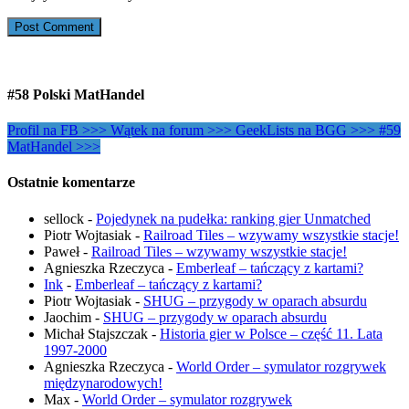
#58 Polski MatHandel
Profil na FB >>>
Wątek na forum >>>
GeekLists na BGG >>>
#59
MatHandel >>>
Ostatnie komentarze
sellock
-
Pojedynek na pudełka: ranking gier Unmatched
Piotr Wojtasiak
-
Railroad Tiles – wzywamy wszystkie stacje!
Paweł
-
Railroad Tiles – wzywamy wszystkie stacje!
Agnieszka Rzeczyca
-
Emberleaf – tańczący z kartami?
Ink
-
Emberleaf – tańczący z kartami?
Piotr Wojtasiak
-
SHUG – przygody w oparach absurdu
Jaochim
-
SHUG – przygody w oparach absurdu
Michał Stajszczak
-
Historia gier w Polsce – część 11. Lata
1997-2000
Agnieszka Rzeczyca
-
World Order – symulator rozgrywek
międzynarodowych!
Max
-
World Order – symulator rozgrywek