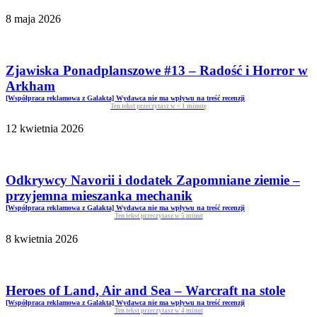
8 maja 2026
Zjawiska Ponadplanszowe #13 – Radość i Horror w
Arkham
[Współpraca reklamowa z Galakta] Wydawca nie ma wpływu na treść recenzji
Ten tekst przeczytasz w
< 1
minutę
12 kwietnia 2026
Odkrywcy Navorii i dodatek Zapomniane ziemie –
przyjemna mieszanka mechanik
[Współpraca reklamowa z Galakta] Wydawca nie ma wpływu na treść recenzji
Ten tekst przeczytasz w
5
minut
8 kwietnia 2026
Heroes of Land, Air and Sea – Warcraft na stole
[Współpraca reklamowa z Galakta] Wydawca nie ma wpływu na treść recenzji
Ten tekst przeczytasz w
4
minut