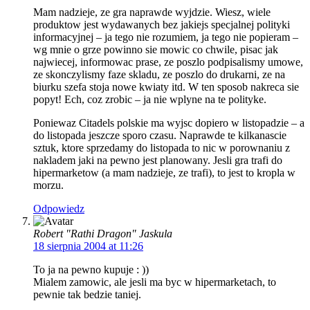
Mam nadzieje, ze gra naprawde wyjdzie. Wiesz, wiele
produktow jest wydawanych bez jakiejs specjalnej polityki
informacyjnej – ja tego nie rozumiem, ja tego nie popieram –
wg mnie o grze powinno sie mowic co chwile, pisac jak
najwiecej, informowac prase, ze poszlo podpisalismy umowe,
ze skonczylismy faze skladu, ze poszlo do drukarni, ze na
biurku szefa stoja nowe kwiaty itd. W ten sposob nakreca sie
popyt! Ech, coz zrobic – ja nie wplyne na te polityke.
Poniewaz Citadels polskie ma wyjsc dopiero w listopadzie – a
do listopada jeszcze sporo czasu. Naprawde te kilkanascie
sztuk, ktore sprzedamy do listopada to nic w porownaniu z
nakladem jaki na pewno jest planowany. Jesli gra trafi do
hipermarketow (a mam nadzieje, ze trafi), to jest to kropla w
morzu.
Odpowiedz
Robert "Rathi Dragon" Jaskula
18 sierpnia 2004 at 11:26
To ja na pewno kupuje : ))
Mialem zamowic, ale jesli ma byc w hipermarketach, to
pewnie tak bedzie taniej.