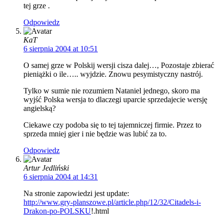
tej grze .
Odpowiedz
KaT
6 sierpnia 2004 at 10:51
O samej grze w Polskij wersji cisza dalej…, Pozostaje zbierać
pieniążki o ile….. wyjdzie. Znowu pesymistyczny nastrój.
Tylko w sumie nie rozumiem Nataniel jednego, skoro ma
wyjść Polska wersja to dlaczegi uparcie sprzedajecie wersję
angielską?
Ciekawe czy podoba się to tej tajemniczej firmie. Przez to
sprzeda mniej gier i nie będzie was lubić za to.
Odpowiedz
Artur Jedliński
6 sierpnia 2004 at 14:31
Na stronie zapowiedzi jest update:
http://www.gry-planszowe.pl/article.php/12/32/Citadels-i-
Drakon-po-POLSKU
!.html