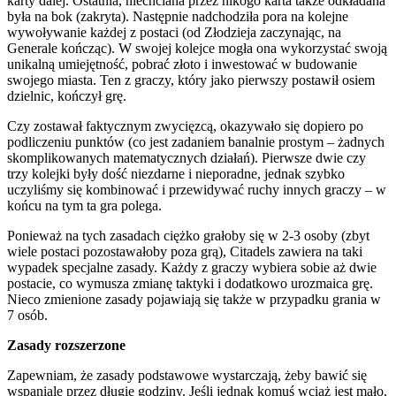
karty dalej. Ostatnia, niechciana przez nikogo karta także odkładana
była na bok (zakryta). Następnie nadchodziła pora na kolejne
wywoływanie każdej z postaci (od Złodzieja zaczynając, na
Generale kończąc). W swojej kolejce mogła ona wykorzystać swoją
unikalną umiejętność, pobrać złoto i inwestować w budowanie
swojego miasta. Ten z graczy, który jako pierwszy postawił osiem
dzielnic, kończył grę.
Czy zostawał faktycznym zwycięzcą, okazywało się dopiero po
podliczeniu punktów (co jest zadaniem banalnie prostym – żadnych
skomplikowanych matematycznych działań). Pierwsze dwie czy
trzy kolejki były dość niezdarne i nieporadne, jednak szybko
uczyliśmy się kombinować i przewidywać ruchy innych graczy – w
końcu na tym ta gra polega.
Ponieważ na tych zasadach ciężko grałoby się w 2-3 osoby (zbyt
wiele postaci pozostawałoby poza grą), Citadels zawiera na taki
wypadek specjalne zasady. Każdy z graczy wybiera sobie aż dwie
postacie, co wymusza zmianę taktyki i dodatkowo urozmaica grę.
Nieco zmienione zasady pojawiają się także w przypadku grania w
7 osób.
Zasady rozszerzone
Zapewniam, że zasady podstawowe wystarczają, żeby bawić się
wspaniale przez długie godziny. Jeśli jednak komuś wciąż jest mało,