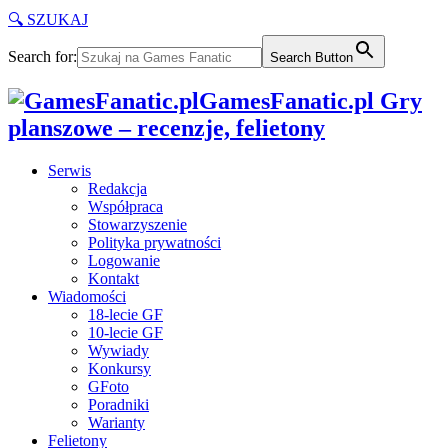
🔍 SZUKAJ
Search for:
Search Button
GamesFanatic.pl Gry
planszowe – recenzje, felietony
Serwis
Redakcja
Współpraca
Stowarzyszenie
Polityka prywatności
Logowanie
Kontakt
Wiadomości
18-lecie GF
10-lecie GF
Wywiady
Konkursy
GFoto
Poradniki
Warianty
Felietony