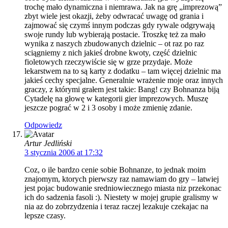
trochę mało dynamiczna i niemrawa. Jak na grę „imprezową”
zbyt wiele jest okazji, żeby odwracać uwagę od grania i
zajmować się czymś innym podczas gdy rywale odgrywają
swoje rundy lub wybierają postacie. Troszkę też za mało
wynika z naszych zbudowanych dzielnic – ot raz po raz
sciągniemy z nich jakieś drobne kwoty, część dzielnic
fioletowych rzeczywiście się w grze przydaje. Może
lekarstwem na to są karty z dodatku – tam więcej dzielnic ma
jakieś cechy specjalne. Generalnie wrażenie moje oraz innych
graczy, z którymi grałem jest takie: Bang! czy Bohnanza biją
Cytadelę na głowę w kategorii gier imprezowych. Muszę
jeszcze pograć w 2 i 3 osoby i może zmienię zdanie.
Odpowiedz
Artur Jedliński
3 stycznia 2006 at 17:32
Coz, o ile bardzo cenie sobie Bohnanze, to jednak moim
znajomym, ktorych pierwszy raz namawiam do gry – latwiej
jest pojac budowanie sredniowiecznego miasta niz przekonac
ich do sadzenia fasoli :). Niestety w mojej grupie gralismy w
nia az do zobrzydzenia i teraz raczej lezakuje czekajac na
lepsze czasy.