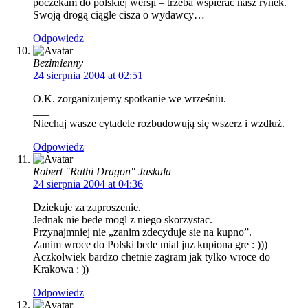
poczekam do polskiej wersji – trzeba wspierać nasz rynek.
Swoją drogą ciągle cisza o wydawcy…
Odpowiedz
Bezimienny
24 sierpnia 2004 at 02:51
O.K. zorganizujemy spotkanie we wrześniu.
___
Niechaj wasze cytadele rozbudowują się wszerz i wzdłuż.
Odpowiedz
Robert "Rathi Dragon" Jaskula
24 sierpnia 2004 at 04:36
Dziekuje za zaproszenie.
Jednak nie bede mogl z niego skorzystac.
Przynajmniej nie „zanim zdecyduje sie na kupno”.
Zanim wroce do Polski bede mial juz kupiona gre : )))
Aczkolwiek bardzo chetnie zagram jak tylko wroce do
Krakowa : ))
Odpowiedz