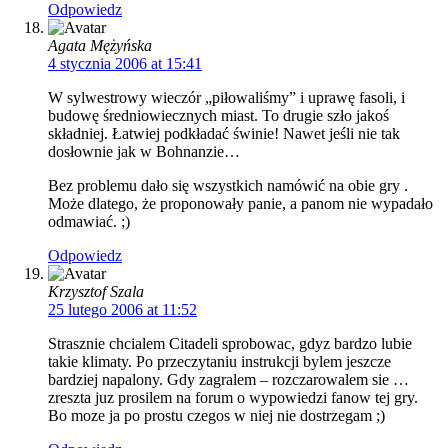
Odpowiedz
Agata Mężyńska
4 stycznia 2006 at 15:41
W sylwestrowy wieczór „piłowaliśmy” i uprawę fasoli, i
budowę średniowiecznych miast. To drugie szło jakoś
składniej. Łatwiej podkładać świnie! Nawet jeśli nie tak
dosłownie jak w Bohnanzie…
Bez problemu dało się wszystkich namówić na obie gry .
Może dlatego, że proponowały panie, a panom nie wypadało
odmawiać. ;)
Odpowiedz
Krzysztof Szala
25 lutego 2006 at 11:52
Strasznie chcialem Citadeli sprobowac, gdyz bardzo lubie
takie klimaty. Po przeczytaniu instrukcji bylem jeszcze
bardziej napalony. Gdy zagralem – rozczarowalem sie …
zreszta juz prosilem na forum o wypowiedzi fanow tej gry.
Bo moze ja po prostu czegos w niej nie dostrzegam ;)