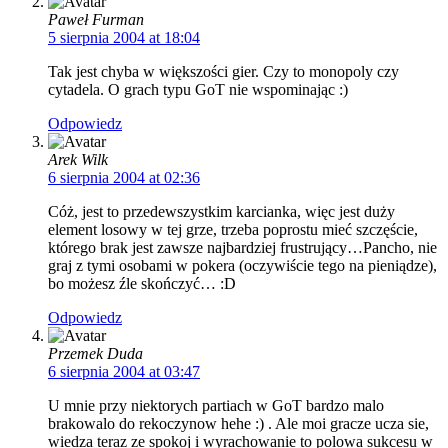
Paweł Furman
5 sierpnia 2004 at 18:04
Tak jest chyba w większości gier. Czy to monopoly czy
cytadela. O grach typu GoT nie wspominając :)
Odpowiedz
Arek Wilk
6 sierpnia 2004 at 02:36
Cóż, jest to przedewszystkim karcianka, więc jest duży
element losowy w tej grze, trzeba poprostu mieć szczęście,
którego brak jest zawsze najbardziej frustrujący…Pancho, nie
graj z tymi osobami w pokera (oczywiście tego na pieniądze),
bo możesz źle skończyć… :D
Odpowiedz
Przemek Duda
6 sierpnia 2004 at 03:47
U mnie przy niektorych partiach w GoT bardzo malo
brakowalo do rekoczynow hehe :) . Ale moi gracze ucza sie,
wiedza teraz ze spokoj i wyrachowanie to polowa sukcesu w