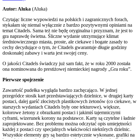
Autor: Aluka
(Aluka)
Czytając liczne wypowiedzi na polskich i zagranicznych forach,
stykałam się niemal wyłącznie z bardzo pozytywnymi opiniami na
temat Citadels. Sama też nie będę oryginalna i przyznam, że jest to
gra naprawdę świetna. Śliczne wydanie utrzymujące klimat
średniowiecznego miasta, proste, ale ciekawe i bogate zasady to
cechy decydujące o tym, że Citadels gwarantuje długie godziny
doskonałej zabawy i warta jest swojej ceny.
O jakości Citadels świadczy już sam fakt, że w roku 2000 została
ona nominowana do prestiżowej niemieckiej nagrody „Gra roku”.
Pierwsze spojrzenie
Zawartość pudełka wygląda bardzo zachęcająco. W jednej
przegródce stosik kart przedstawiających dzielnice, w drugiej karty
postaci, dalej garść złocistych plastikowych żetonów (co ciekawe, w
starszych wydaniach Citadels były one tekturowe), większe,
kolorowe żetony z obrazkami postaci i jakimiś tajemniczymi
cyframi, wizerunek korony na podstawce. Karty są czytelne i ładnie
zaprojektowane. Bez problemu można odczytać opis umiejętności
każdej z postaci czy specjalnych właściwości niektórych dzielnic.
Wszystkie elementy gry są bardzo estetycznie wykonane, grafiki na