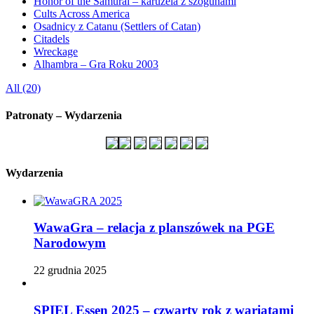
Honor of the Samurai – karuzela z szogunami
Cults Across America
Osadnicy z Catanu (Settlers of Catan)
Citadels
Wreckage
Alhambra – Gra Roku 2003
All (20)
Patronaty – Wydarzenia
Wydarzenia
WawaGra – relacja z planszówek na PGE
Narodowym
22 grudnia 2025
SPIEL Essen 2025 – czwarty rok z wariatami