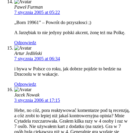
Paweł Furman
7 stycznia 2005 at 05:22
„Born 19961” – Powrót do przyszłosci ;)
A Jarzębiak to nie jedyny polski akcent, żonę też ma Polkę.
Odpowiedz
Artur Jedliński
7 stycznia 2005 at 06:34
i bywa w Polsce co roku, jak dobrze pojdzie to bedzie na
Dracoolu w te wakacje.
Odpowiedz
Jacek Nowak
3 stycznia 2006 at 17:15
Hehe, no cóż, pora reaktywować komentarze pod tą recenzją,
a cóż zrobi to lepiej niż jakaś kontrowersyjna opinia? Mnie
Cytadela rozczarowała. Grałem kilka razy w 4 osoby i raz w
7 osób. Nie używałem kart z dodatku (na razie). Gra w 7
osób była ciekawsza niż w 4. Generalnie gra wydaje się