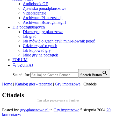
Audiobook GF
Zjawiska ponadplanszowe
Videorecenzje
Archiwum Planszostacji
Archiwum Boardgamegirl
Dla początkujących
Dlaczego gry planszowe
Jak grać
Jak mówić o grach czyli mini-słownik pojęć
Gdzie czytać o grach
Jak kupować gry
Jakie gry na początek
FORUM
🔍 SZUKAJ
Search for:
Search Button
Home
|
Katalog gier - recenzje
|
Gry imprezowe
|
Citadels
Citadels
Ten tekst przeczytasz w
3
minut
Posted by:
gry-planszowe.pl
in
Gry imprezowe
5 sierpnia 2004
20
komentarzy