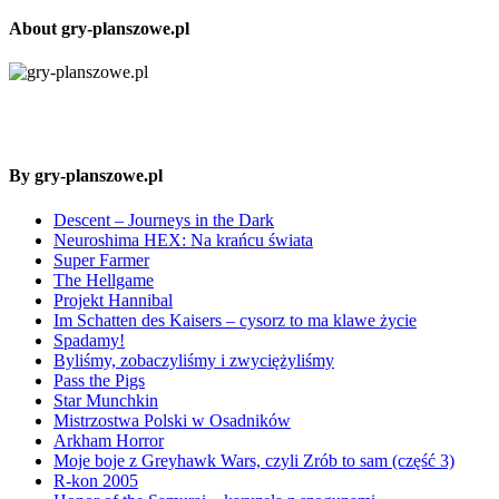
About gry-planszowe.pl
By gry-planszowe.pl
Descent – Journeys in the Dark
Neuroshima HEX: Na krańcu świata
Super Farmer
The Hellgame
Projekt Hannibal
Im Schatten des Kaisers – cysorz to ma klawe życie
Spadamy!
Byliśmy, zobaczyliśmy i zwyciężyliśmy
Pass the Pigs
Star Munchkin
Mistrzostwa Polski w Osadników
Arkham Horror
Moje boje z Greyhawk Wars, czyli Zrób to sam (część 3)
R-kon 2005