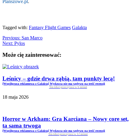
Planszowe.pl
.
Tagged with:
Fantasy Flight Games
Galakta
Previous:
San Marco
Next:
Pylos
Może cię zainteresować:
Leśnicy – gdzie drwa rąbią, tam punkty lecą!
[Współpraca reklamowa z Galakta] Wydawca nie ma wpływu na treść recenzji
Ten tekst przeczytasz w
6
minut
18 maja 2026
Horror w Arkham: Gra Karciana – Nowy core set,
ta sama trwoga
[Współpraca reklamowa z Galakta] Wydawca nie ma wpływu na treść recenzji
Ten tekst przeczytasz w
12
minut