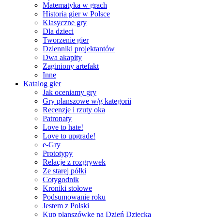
Matematyka w grach
Historia gier w Polsce
Klasyczne gry
Dla dzieci
Tworzenie gier
Dzienniki projektantów
Dwa akapity
Zaginiony artefakt
Inne
Katalog gier
Jak oceniamy gry
Gry planszowe w/g kategorii
Recenzje i rzuty oka
Patronaty
Love to hate!
Love to upgrade!
e-Gry
Prototypy
Relacje z rozgrywek
Ze starej półki
Cotygodnik
Kroniki stołowe
Podsumowanie roku
Jestem z Polski
Kup planszówkę na Dzień Dziecka