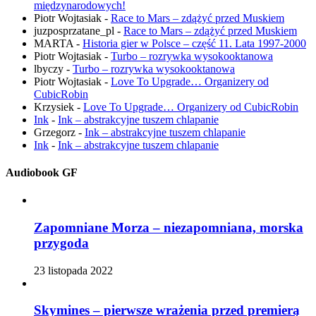
międzynarodowych!
Piotr Wojtasiak
-
Race to Mars – zdążyć przed Muskiem
juzposprzatane_pl
-
Race to Mars – zdążyć przed Muskiem
MARTA
-
Historia gier w Polsce – część 11. Lata 1997-2000
Piotr Wojtasiak
-
Turbo – rozrywka wysokooktanowa
lbyczy
-
Turbo – rozrywka wysokooktanowa
Piotr Wojtasiak
-
Love To Upgrade… Organizery od
CubicRobin
Krzysiek
-
Love To Upgrade… Organizery od CubicRobin
Ink
-
Ink – abstrakcyjne tuszem chlapanie
Grzegorz
-
Ink – abstrakcyjne tuszem chlapanie
Ink
-
Ink – abstrakcyjne tuszem chlapanie
Audiobook GF
Zapomniane Morza – niezapomniana, morska
przygoda
23 listopada 2022
Skymines – pierwsze wrażenia przed premierą