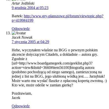
Artur Jedliński
9 grudnia 2004 at 05:23
Bartek:
http://www.gry-planszowe.pl/forum/viewtopic.php?
p=4199#4199
Odpowiedz
Jacek Nowak
7 stycznia 2005 at 04:29
Hehe, wyczytałem właśnie na BGG o pewnym polskim
akcencie dotyczącym Citadels, a dokładnie – autora gry.
Zgodnie z
[url=http://www.boardgamegeek.com/geeklist.php3?
action=view&listid=3660#item56100]biografią autora
(podobno pochodzącą od niego samego), zamieszczoną na
jednej z list na BGG, jego ulubioną wódką jest…. Jarzębiak!
Może warto mu wysłać flaszke z opłaconą kopertą zwrotną. :)
Kto wie, może odeśle w zamian gierkę?
Pozdrawiam,
Jacek
Odpowiedz