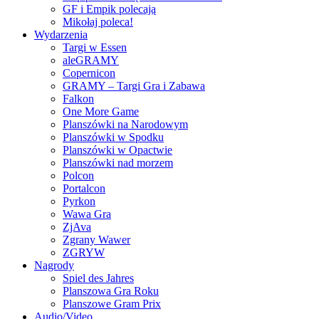
GF i Empik polecają
Mikołaj poleca!
Wydarzenia
Targi w Essen
aleGRAMY
Copernicon
GRAMY – Targi Gra i Zabawa
Falkon
One More Game
Planszówki na Narodowym
Planszówki w Spodku
Planszówki w Opactwie
Planszówki nad morzem
Polcon
Portalcon
Pyrkon
Wawa Gra
ZjAva
Zgrany Wawer
ZGRYW
Nagrody
Spiel des Jahres
Planszowa Gra Roku
Planszowe Gram Prix
Audio/Video