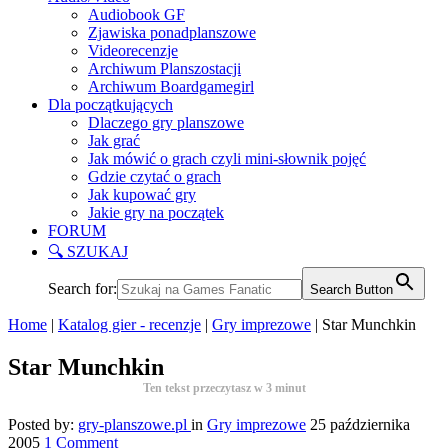
Audiobook GF
Zjawiska ponadplanszowe
Videorecenzje
Archiwum Planszostacji
Archiwum Boardgamegirl
Dla początkujących
Dlaczego gry planszowe
Jak grać
Jak mówić o grach czyli mini-słownik pojęć
Gdzie czytać o grach
Jak kupować gry
Jakie gry na początek
FORUM
🔍 SZUKAJ
Search for:
Search Button
Home
|
Katalog gier - recenzje
|
Gry imprezowe
|
Star Munchkin
Star Munchkin
Ten tekst przeczytasz w
3
minut
Posted by:
gry-planszowe.pl
in
Gry imprezowe
25 października
2005
1 Comment