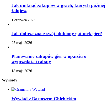
Jak uniknąć zakupów w grach, których później
żałujesz
1 czerwca 2026
Jak dobrze znasz swój ulubiony gatunek gier?
25 maja 2026
Planowanie zakupów gier w oparciu o
wyprzedaże i rabaty
18 maja 2026
Wywiady
Wywiad z Bartoszem Chlebickim