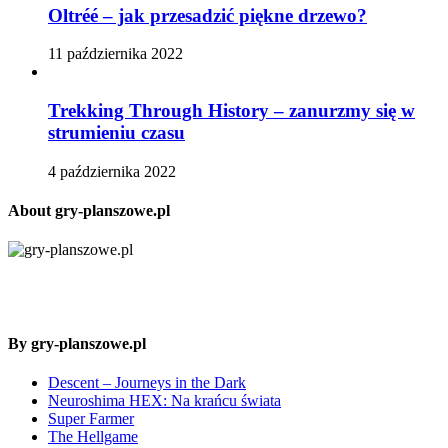
Oltréé – jak przesadzić piękne drzewo?
11 października 2022
Trekking Through History – zanurzmy się w
strumieniu czasu
4 października 2022
About gry-planszowe.pl
By gry-planszowe.pl
Descent – Journeys in the Dark
Neuroshima HEX: Na krańcu świata
Super Farmer
The Hellgame