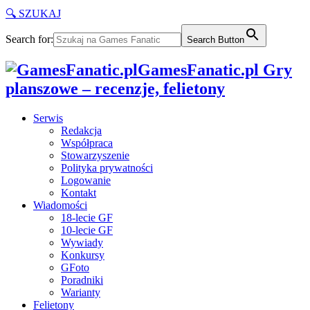
🔍 SZUKAJ
Search for:
Search Button
GamesFanatic.pl Gry
planszowe – recenzje, felietony
Serwis
Redakcja
Współpraca
Stowarzyszenie
Polityka prywatności
Logowanie
Kontakt
Wiadomości
18-lecie GF
10-lecie GF
Wywiady
Konkursy
GFoto
Poradniki
Warianty
Felietony