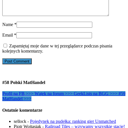
Name
*
Email
*
Zapamiętaj moje dane w tej przeglądarce podczas pisania
kolejnych komentarzy.
#58 Polski MatHandel
Profil na FB >>>
Wątek na forum >>>
GeekLists na BGG >>>
#59
MatHandel >>>
Ostatnie komentarze
sellock
-
Pojedynek na pudełka: ranking gier Unmatched
Piotr Wojtasiak
-
Railroad Tiles – wzywamy wszystkie stacje!