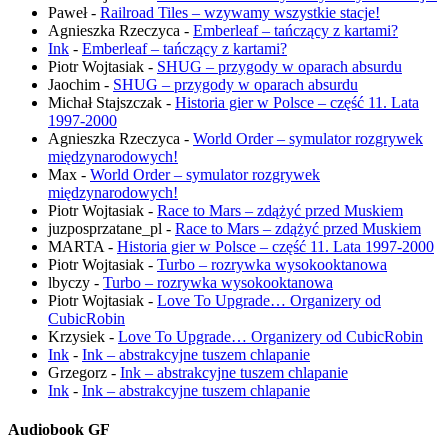
Paweł
-
Railroad Tiles – wzywamy wszystkie stacje!
Agnieszka Rzeczyca
-
Emberleaf – tańczący z kartami?
Ink
-
Emberleaf – tańczący z kartami?
Piotr Wojtasiak
-
SHUG – przygody w oparach absurdu
Jaochim
-
SHUG – przygody w oparach absurdu
Michał Stajszczak
-
Historia gier w Polsce – część 11. Lata
1997-2000
Agnieszka Rzeczyca
-
World Order – symulator rozgrywek
międzynarodowych!
Max
-
World Order – symulator rozgrywek
międzynarodowych!
Piotr Wojtasiak
-
Race to Mars – zdążyć przed Muskiem
juzposprzatane_pl
-
Race to Mars – zdążyć przed Muskiem
MARTA
-
Historia gier w Polsce – część 11. Lata 1997-2000
Piotr Wojtasiak
-
Turbo – rozrywka wysokooktanowa
lbyczy
-
Turbo – rozrywka wysokooktanowa
Piotr Wojtasiak
-
Love To Upgrade… Organizery od
CubicRobin
Krzysiek
-
Love To Upgrade… Organizery od CubicRobin
Ink
-
Ink – abstrakcyjne tuszem chlapanie
Grzegorz
-
Ink – abstrakcyjne tuszem chlapanie
Ink
-
Ink – abstrakcyjne tuszem chlapanie
Audiobook GF