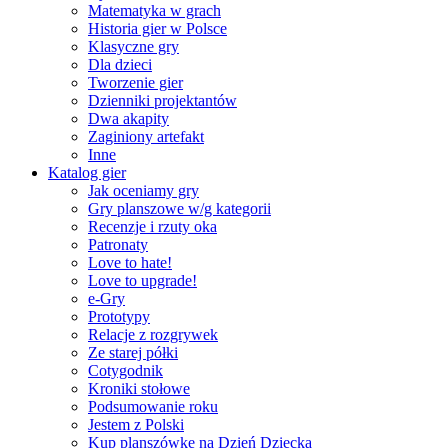
Matematyka w grach
Historia gier w Polsce
Klasyczne gry
Dla dzieci
Tworzenie gier
Dzienniki projektantów
Dwa akapity
Zaginiony artefakt
Inne
Katalog gier
Jak oceniamy gry
Gry planszowe w/g kategorii
Recenzje i rzuty oka
Patronaty
Love to hate!
Love to upgrade!
e-Gry
Prototypy
Relacje z rozgrywek
Ze starej półki
Cotygodnik
Kroniki stołowe
Podsumowanie roku
Jestem z Polski
Kup planszówkę na Dzień Dziecka