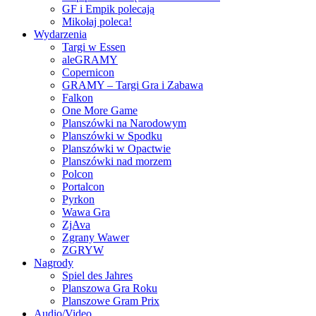
GF i Empik polecają
Mikołaj poleca!
Wydarzenia
Targi w Essen
aleGRAMY
Copernicon
GRAMY – Targi Gra i Zabawa
Falkon
One More Game
Planszówki na Narodowym
Planszówki w Spodku
Planszówki w Opactwie
Planszówki nad morzem
Polcon
Portalcon
Pyrkon
Wawa Gra
ZjAva
Zgrany Wawer
ZGRYW
Nagrody
Spiel des Jahres
Planszowa Gra Roku
Planszowe Gram Prix
Audio/Video