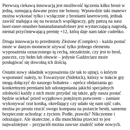
Pierwszą ciekawą innowacją jest możliwość łączenia kilku broni w
jedną, sumującą dawane przez nie bonusy. Wprawdzie taki manewr
można wykonać tylko i wyłącznie z broniami laserowymi, jednak
zawiść malująca się na twarzach współgraczy, gdy patrzą na nasz
laser-raser-smasher-bananafananafofaser jest wystarczającą nagrodą,
niemal przyćmiewającą premię +12, którą daje nam takie cudeńko.
Druga innowacja to przedmioty Złożone (Complex) – każda postać
może w danym momencie używać tylko jednego elementu
wyposażenia oznaczonego tą cechą, niezależnie, czy jest to broń,
pancerz, czy hełm lub obuwie – jedynie Gadżeciarz może
posługiwać się dowolną ich ilością.
Ostatni nowy składnik wyposażenia (że tak to ujmę), o którym
wspomnieć należy, to Towarzysze (Sidekick), którzy w trakcie gry
mogą dołączyć do naszego bohatera – oprócz obdarzania go
konkretnymi premiami lub udostępniania jakichś specjalnych
zdolności każdy z nich może przydać się także, gdy nasza postać
będzie uciekać przed wyjątkowo potężnym potworem – zamiast
wykonywać rzut kostką, określający czy udało się nam ujść cało,
można po prostu rzucić swego kompana na pożarcie bestii, samemu
bezpiecznie uchodząc z życiem. Podłe, prawda? Nikczemne i
odrażające. Ale skuteczne, a dla munchkina przecież to jest
najważniejsze – przyjaciół można zawsze znaleźć sobie nowych.