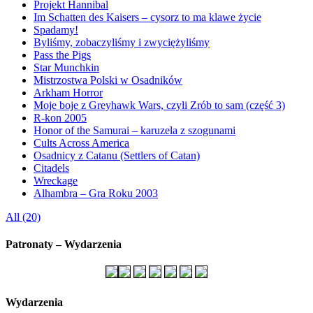
Projekt Hannibal
Im Schatten des Kaisers – cysorz to ma klawe życie
Spadamy!
Byliśmy, zobaczyliśmy i zwyciężyliśmy
Pass the Pigs
Star Munchkin
Mistrzostwa Polski w Osadników
Arkham Horror
Moje boje z Greyhawk Wars, czyli Zrób to sam (część 3)
R-kon 2005
Honor of the Samurai – karuzela z szogunami
Cults Across America
Osadnicy z Catanu (Settlers of Catan)
Citadels
Wreckage
Alhambra – Gra Roku 2003
All (20)
Patronaty – Wydarzenia
Wydarzenia