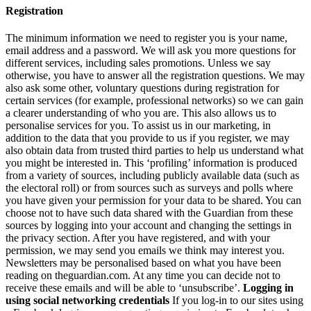
Registration
The minimum information we need to register you is your name,
email address and a password. We will ask you more questions for
different services, including sales promotions. Unless we say
otherwise, you have to answer all the registration questions. We may
also ask some other, voluntary questions during registration for
certain services (for example, professional networks) so we can gain
a clearer understanding of who you are. This also allows us to
personalise services for you. To assist us in our marketing, in
addition to the data that you provide to us if you register, we may
also obtain data from trusted third parties to help us understand what
you might be interested in. This ‘profiling’ information is produced
from a variety of sources, including publicly available data (such as
the electoral roll) or from sources such as surveys and polls where
you have given your permission for your data to be shared. You can
choose not to have such data shared with the Guardian from these
sources by logging into your account and changing the settings in
the privacy section. After you have registered, and with your
permission, we may send you emails we think may interest you.
Newsletters may be personalised based on what you have been
reading on theguardian.com. At any time you can decide not to
receive these emails and will be able to ‘unsubscribe’.
Logging in
using social networking credentials
If you log-in to our sites using