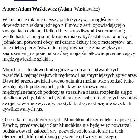
Autor: Adam Waśkiewicz
(Adam_Waskiewicz)
W kosmosie nikt nie usłyszy jak krzyczysz – mogliśmy się
dowiedzieć z reklam jednego z filmów z serii opowiadającej o
zmaganiach dzielnej Hellen R. ze straszliwymi ksenomorfami;
wedle hasła z innej serii, kosmos miałby być ostateczną granicą –
jednak ani potworni obcy, ani czarne dziury i roje meteorytów, ani
inne niebezpieczeństwa nie mogą równać się z największym
zagrożeniem, na jakie natknąć się mogą śmiałkowie przemierzający
międzygwiezdne szlaki…
Munchkin – to słowo budzi grozę w sercach najtwardszych
twardzieli, najmądrzejszych mędrców i najsprytniejszych spryciarzy.
Dawniej przedstawicieli owego gatunku można było spotkać tylko
w zatęchłych podziemiach, jednak wraz z rozwojem
międzyplanetarnych podróży ta straszliwa zaraza rozpleniła się po
niezliczonych galaktykach, zabierając ze sobą do odległych światów
swoje potworne zwyczaje, praktyki budzące odrazę u wszystkich
cywilizowanych ras.
O serii karcianych gier z cyklu Munchkin obszerny tekst napisał już
Pancho, przedstawiając Star Munchkina nie będę więc powtarzał
podstawowych założeń gry, pozwolę sobie skupić się na tych
elementach, które odróżniają tę wersję od wcześniejszego