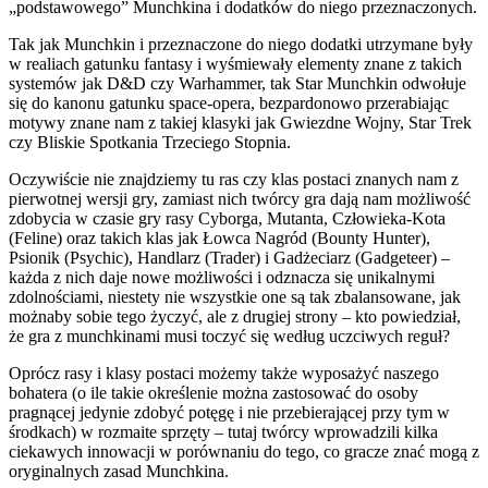
„podstawowego” Munchkina i dodatków do niego przeznaczonych.
Tak jak Munchkin i przeznaczone do niego dodatki utrzymane były
w realiach gatunku fantasy i wyśmiewały elementy znane z takich
systemów jak D&D czy Warhammer, tak Star Munchkin odwołuje
się do kanonu gatunku space-opera, bezpardonowo przerabiając
motywy znane nam z takiej klasyki jak Gwiezdne Wojny, Star Trek
czy Bliskie Spotkania Trzeciego Stopnia.
Oczywiście nie znajdziemy tu ras czy klas postaci znanych nam z
pierwotnej wersji gry, zamiast nich twórcy gra dają nam możliwość
zdobycia w czasie gry rasy Cyborga, Mutanta, Człowieka-Kota
(Feline) oraz takich klas jak Łowca Nagród (Bounty Hunter),
Psionik (Psychic), Handlarz (Trader) i Gadżeciarz (Gadgeteer) –
każda z nich daje nowe możliwości i odznacza się unikalnymi
zdolnościami, niestety nie wszystkie one są tak zbalansowane, jak
możnaby sobie tego życzyć, ale z drugiej strony – kto powiedział,
że gra z munchkinami musi toczyć się według uczciwych reguł?
Oprócz rasy i klasy postaci możemy także wyposażyć naszego
bohatera (o ile takie określenie można zastosować do osoby
pragnącej jedynie zdobyć potęgę i nie przebierającej przy tym w
środkach) w rozmaite sprzęty – tutaj twórcy wprowadzili kilka
ciekawych innowacji w porównaniu do tego, co gracze znać mogą z
oryginalnych zasad Munchkina.