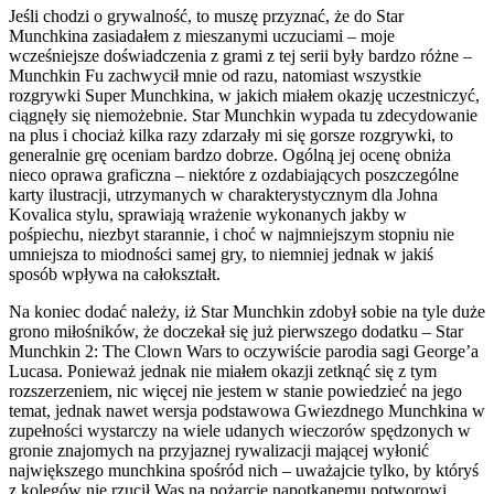
Jeśli chodzi o grywalność, to muszę przyznać, że do Star
Munchkina zasiadałem z mieszanymi uczuciami – moje
wcześniejsze doświadczenia z grami z tej serii były bardzo różne –
Munchkin Fu zachwycił mnie od razu, natomiast wszystkie
rozgrywki Super Munchkina, w jakich miałem okazję uczestniczyć,
ciągnęły się niemożebnie. Star Munchkin wypada tu zdecydowanie
na plus i chociaż kilka razy zdarzały mi się gorsze rozgrywki, to
generalnie grę oceniam bardzo dobrze. Ogólną jej ocenę obniża
nieco oprawa graficzna – niektóre z ozdabiających poszczególne
karty ilustracji, utrzymanych w charakterystycznym dla Johna
Kovalica stylu, sprawiają wrażenie wykonanych jakby w
pośpiechu, niezbyt starannie, i choć w najmniejszym stopniu nie
umniejsza to miodności samej gry, to niemniej jednak w jakiś
sposób wpływa na całokształt.
Na koniec dodać należy, iż Star Munchkin zdobył sobie na tyle duże
grono miłośników, że doczekał się już pierwszego dodatku – Star
Munchkin 2: The Clown Wars to oczywiście parodia sagi George’a
Lucasa. Ponieważ jednak nie miałem okazji zetknąć się z tym
rozszerzeniem, nic więcej nie jestem w stanie powiedzieć na jego
temat, jednak nawet wersja podstawowa Gwiezdnego Munchkina w
zupełności wystarczy na wiele udanych wieczorów spędzonych w
gronie znajomych na przyjaznej rywalizacji mającej wyłonić
największego munchkina spośród nich – uważajcie tylko, by któryś
z kolegów nie rzucił Was na pożarcie napotkanemu potworowi.