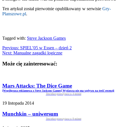
Ten artykuł został pierwotnie opublikowany w serwisie
Gry-
Planszowe.pl
.
Tagged with:
Steve Jackson Games
Previous:
SPIEL’05 w Essen – dzień 2
Next:
Manualne zagadki logiczne
Może cię zainteresować:
Mars Attacks: The Dice Game
[Współpraca reklamowa z Steve Jackson Games] Wydawca nie ma wpływu na treść recenzji
Ten tekst przeczytasz w
4
minut
19 listopada 2014
Munchkin – uniwersum
Ten tekst przeczytasz w
8
minut