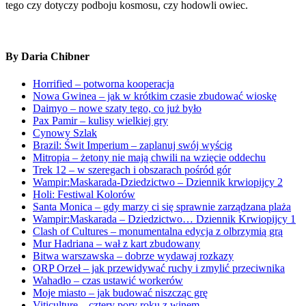
tego czy dotyczy podboju kosmosu, czy hodowli owiec.
By Daria Chibner
Horrified – potworna kooperacja
Nowa Gwinea – jak w krótkim czasie zbudować wioskę
Daimyo – nowe szaty tego, co już było
Pax Pamir – kulisy wielkiej gry
Cynowy Szlak
Brazil: Świt Imperium – zaplanuj swój wyścig
Mitropia – żetony nie mają chwili na wzięcie oddechu
Trek 12 – w szeregach i obszarach pośród gór
Wampir:Maskarada-Dziedzictwo – Dziennik krwiopijcy 2
Holi: Festiwal Kolorów
Santa Monica – gdy marzy ci się sprawnie zarządzana plaża
Wampir:Maskarada – Dziedzictwo… Dziennik Krwiopijcy 1
Clash of Cultures – monumentalna edycja z olbrzymią grą
Mur Hadriana – wał z kart zbudowany
Bitwa warszawska – dobrze wydawaj rozkazy
ORP Orzeł – jak przewidywać ruchy i zmylić przeciwnika
Wahadło – czas ustawić workerów
Moje miasto – jak budować niszcząc grę
Viticulture – cztery pory roku z winem