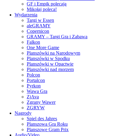
GF i Empik polecają
Mikołaj poleca!
Wydarzenia
Targi w Essen
aleGRAMY
Copernicon
GRAMY – Targi Gra i Zabawa
Falkon
One More Game
Planszówki na Narodowym
Planszówki w Spodku
Planszówki w Opactwie
Planszówki nad morzem
Polcon
Portalcon
Pyrkon
Wawa Gra
ZjAva
Zgrany Wawer
ZGRYW
Nagrody
Spiel des Jahres
Planszowa Gra Roku
Planszowe Gram Prix
Audio/Video