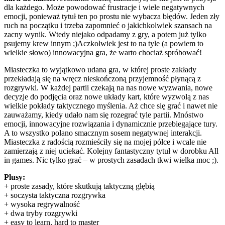
dla każdego. Może powodować frustracje i wiele negatywnych
emocji, ponieważ tytuł ten po prostu nie wybacza błędów. Jeden zły
ruch na początku i trzeba zapomnieć o jakichkolwiek szansach na
zacny wynik. Wtedy niejako odpadamy z gry, a potem już tylko
psujemy krew innym ;)Aczkolwiek jest to na tyle (a powiem to
wielkie słowo) innowacyjna gra, że warto chociaż spróbować!
Miasteczka to wyjątkowo udana gra, w której proste zakłady
przekładają się na wręcz nieskończoną przyjemność płynącą z
rozgrywki. W każdej partii czekają na nas nowe wyzwania, nowe
decyzje do podjęcia oraz nowe układy kart, które wyzwolą z nas
wielkie pokłady taktycznego myślenia. Aż chce się grać i nawet nie
zauważamy, kiedy udało nam się rozegrać tyle partii. Mnóstwo
emocji, innowacyjne rozwiązania i dynamicznie przebiegające tury.
A to wszystko polano smacznym sosem negatywnej interakcji.
Miasteczka z radością rozmieściły się na mojej półce i wcale nie
zamierzają z niej uciekać. Kolejny fantastyczny tytuł w dorobku All
in games. Nic tylko grać – w prostych zasadach tkwi wielka moc ;).
Plusy:
+ proste zasady, które skutkują taktyczną głębią
+ soczysta taktyczna rozgrywka
+ wysoka regrywalność
+ dwa tryby rozgrywki
+ easy to learn, hard to master