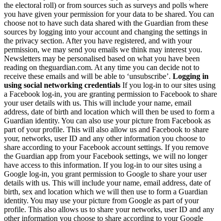
the electoral roll) or from sources such as surveys and polls where
you have given your permission for your data to be shared. You can
choose not to have such data shared with the Guardian from these
sources by logging into your account and changing the settings in
the privacy section. After you have registered, and with your
permission, we may send you emails we think may interest you.
Newsletters may be personalised based on what you have been
reading on theguardian.com. At any time you can decide not to
receive these emails and will be able to ‘unsubscribe’.
Logging in
using social networking credentials
If you log-in to our sites using
a Facebook log-in, you are granting permission to Facebook to share
your user details with us. This will include your name, email
address, date of birth and location which will then be used to form a
Guardian identity. You can also use your picture from Facebook as
part of your profile. This will also allow us and Facebook to share
your, networks, user ID and any other information you choose to
share according to your Facebook account settings. If you remove
the Guardian app from your Facebook settings, we will no longer
have access to this information. If you log-in to our sites using a
Google log-in, you grant permission to Google to share your user
details with us. This will include your name, email address, date of
birth, sex and location which we will then use to form a Guardian
identity. You may use your picture from Google as part of your
profile. This also allows us to share your networks, user ID and any
other information you choose to share according to your Google