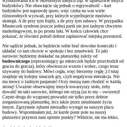
wybudowania ich w określonym miejscu (np. w sąsiedztwie innych
budynków). Nie obawiajcie się jednak o regrywalność – kart
budynków jest naprawdę sporo, więc czeka na was wiele
różnorodnych wyzwań, przy których wypróbujecie mnóstwo
strategii. A ile przy tym frajdy, a ile przy tym zabawy. W przypadku
Miasteczek syndrom jeszcze jednej partii nie jest żadnym chwytem
marketingowym, to po prostu fakt. W końcu człowiek chce
pokazać, że również potrafi dobrze zaplanować miejską przestrzeń.
Nie sądźcie jednak, że będziecie sobie brać dowolne kosteczki i
układać co tam chcecie w spokoju i bez zmartwień. To jaki
surowiec będziemy dokładać na planszetkę zależy od
budowniczego
(reprezentujący go młoteczek będzie przechodził od
gracza do gracza), który obwieszcza wszem i wobec, czego teraz
używamy do budowy. Mówi cegła, więc bierzemy cegłę ;) I tutaj
znajduje się kolejny smaczek gry, czyli negatywna interakcja. Nie
ma mowy o żadnym pasjansie! Oczy muszą nam chodzić w każdą
stronę! Uważnie obserwujmy innych towarzyszy stołu, żeby
dowalić im taki surowiec, którego nie użyją (za to my – owszem)!
Często droga do wygranej prowadzi nie tylko przez dobrze
zorganizowaną planszetkę, lecz także przez utrudnianie życia
innym. Zgrzytanie zębami nierzadko wystąpi na naszym placu
budowy. Wspominałam już, że każde puste pole na naszej
planszetce przynosi nam ujemne punkty? Widzicie, nie ma lekko.