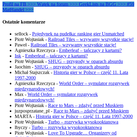
Profil na FB >>>
Wątek na forum >>>
GeekLists na BGG >>>
#59
MatHandel >>>
Ostatnie komentarze
sellock
-
Pojedynek na pudełka: ranking gier Unmatched
Piotr Wojtasiak
-
Railroad Tiles – wzywamy wszystkie stacje!
Paweł
-
Railroad Tiles – wzywamy wszystkie stacje!
Agnieszka Rzeczyca
-
Emberleaf – tańczący z kartami?
Ink
-
Emberleaf – tańczący z kartami?
Piotr Wojtasiak
-
SHUG – przygody w oparach absurdu
Jaochim
-
SHUG – przygody w oparach absurdu
Michał Stajszczak
-
Historia gier w Polsce – część 11. Lata
1997-2000
Agnieszka Rzeczyca
-
World Order – symulator rozgrywek
międzynarodowych!
Max
-
World Order – symulator rozgrywek
międzynarodowych!
Piotr Wojtasiak
-
Race to Mars – zdążyć przed Muskiem
juzposprzatane_pl
-
Race to Mars – zdążyć przed Muskiem
MARTA
-
Historia gier w Polsce – część 11. Lata 1997-2000
Piotr Wojtasiak
-
Turbo – rozrywka wysokooktanowa
lbyczy
-
Turbo – rozrywka wysokooktanowa
Piotr Wojtasiak
-
Love To Upgrade… Organizery od