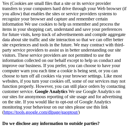
Yes (Cookies are small files that a site or its service provider
transfers to your computers hard drive through your Web browser (if
you allow) that enables the sites or service providers systems to
recognize your browser and capture and remember certain
information We use cookies to help us remember and process the
items in your shopping cart, understand and save your preferences
for future visits, keep track of advertisements and compile aggregate
data about site traffic and site interaction so that we can offer better
site experiences and tools in the future. We may contract with third-
party service providers to assist us in better understanding our site
visitors. These service providers are not permitted to use the
information collected on our behalf except to help us conduct and
improve our business. If you prefer, you can choose to have your
computer warn you each time a cookie is being sent, or you can
choose to turn off all cookies via your browser settings. Like most
websites, if you turn your cookies off, some of our services may not
function properly. However, you can still place orders by contacting
customer service.
Google Analytics
We use Google Analytics on
our sites for anonymous reporting of site usage and for advertising
on the site. If you would like to opt-out of Google Analytics
monitoring your behaviour on our sites please use this link
(
https://tools.google.com/dlpage/gaoptout/
)
Do we disclose any information to outside parties?