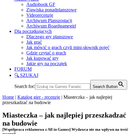
Audiobook GF
Zjawiska ponadplanszowe
Videorecenzje
Archiwum Planszostacji
Archiwum Boardgamegirl
Dla początkujących
Dlaczego gry planszowe
Jak grać
Jak mówić o grach czyli mini-słownik pojęć
Gdzie czytać o grach
Jak kupować gry
Jakie gry na początek
FORUM
🔍 SZUKAJ
Search for:
Search Button
Home
|
Katalog gier - recenzje
|
Miasteczka – jak najlepiej
przeszkadzać na budowie
Miasteczka – jak najlepiej przeszkadzać
na budowie
[Współpraca reklamowa z All in Games] Wydawca nie ma wpływu na treść
recenzji