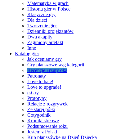
Matematyka w grach
Historia gier w Polsce
Klasyczne gry
Dla dzieci
Tworzenie gier
Dzienniki projektantów
Dwa akapity
Zaginiony artefakt
Inne
Katalog gier
Jak oceniamy gry
Gry planszowe w/g kategorii
Recenzje i rzuty oka
Patronaty
Love to hate!
Love to upgrade!
e-Gry
Prototypy
Relacje z rozgrywek
Ze starej półki
Cotygodnik
Kroniki stołowe
Podsumowanie roku
Jestem z Polski
Kup planszówkę na Dzień Dziecka