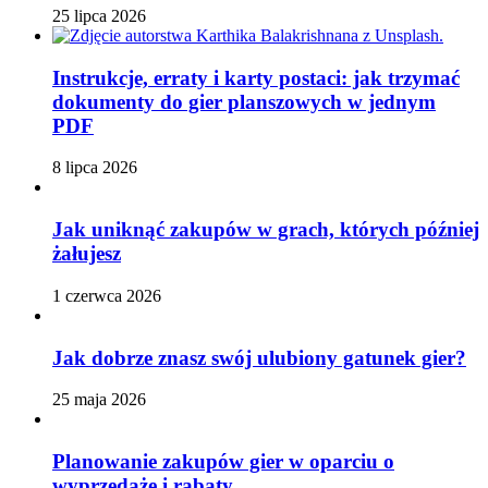
25 lipca 2026
Instrukcje, erraty i karty postaci: jak trzymać
dokumenty do gier planszowych w jednym
PDF
8 lipca 2026
Jak uniknąć zakupów w grach, których później
żałujesz
1 czerwca 2026
Jak dobrze znasz swój ulubiony gatunek gier?
25 maja 2026
Planowanie zakupów gier w oparciu o
wyprzedaże i rabaty