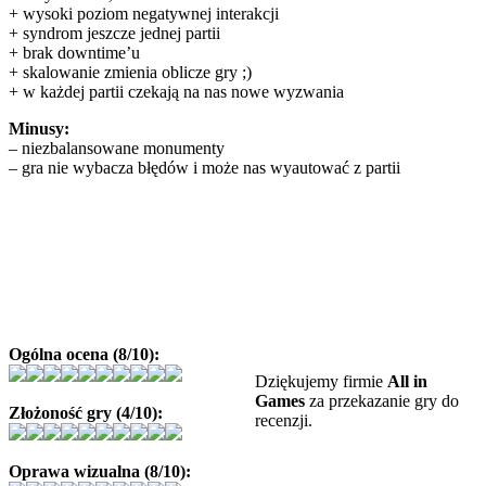
+ wysoki poziom negatywnej interakcji
+ syndrom jeszcze jednej partii
+ brak downtime’u
+ skalowanie zmienia oblicze gry ;)
+ w każdej partii czekają na nas nowe wyzwania
Minusy:
– niezbalansowane monumenty
– gra nie wybacza błędów i może nas wyautować z partii
Ogólna ocena (8/10):
Dziękujemy firmie
All in
Games
za przekazanie gry do
Złożoność gry (4/10):
recenzji.
Oprawa wizualna (8/10):