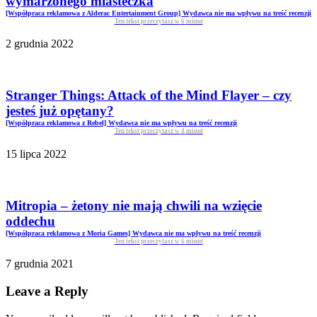
wymarzonego miasteczka
[Współpraca reklamowa z Alderac Entertainment Group] Wydawca nie ma wpływu na treść recenzji
Ten tekst przeczytasz w
6
minut
2 grudnia 2022
Stranger Things: Attack of the Mind Flayer – czy
jesteś już opętany?
[Współpraca reklamowa z Rebel] Wydawca nie ma wpływu na treść recenzji
Ten tekst przeczytasz w
4
minut
15 lipca 2022
Mitropia – żetony nie mają chwili na wzięcie
oddechu
[Współpraca reklamowa z Moria Games] Wydawca nie ma wpływu na treść recenzji
Ten tekst przeczytasz w
6
minut
7 grudnia 2021
Leave a Reply