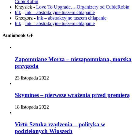
CubicRobin
Krzysiek
-
Love To Upgrade… Organizery od CubicRobin
Ink
-
Ink – abstrakcyjne tuszem chlapanie
Grzegorz
-
Ink – abstrakcyjne tuszem chlapanie
Ink
-
Ink – abstrakcyjne tuszem chlapanie
Audiobook GF
Zapomniane Morza – niezapomniana, morska
przygoda
23 listopada 2022
Skymines – pierwsze wrażenia przed premierą
18 listopada 2022
Virtù Sztuka rządzenia – polityka w
podzielonych Włoszech