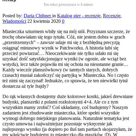
Ten tekst przeczytasz w
6
minut
Posted by:
Daria Chibner
in
Katalog gier - recenzje
,
Recenzje
,
Wiadomości
22 kwietnia 2020
0
Miasteczka szturmem wbiły się na mój stół. Przyznam szczerze, że
trochę obawiałam się tego tytułu. Cóż, nie jestem dobra w grach
„przestrzennych” – zawsze udaje mi się z bezbłędną precyzją
osiągnąć minusowy wynik w Patchworku. A historia lubi się
przecież powtarzać… Nieoczekiwanie nie tylko udało mi się
uzyskać dość satysfakcjonujące wyniki (w ogonie, ale wciąż bez
wstydu), lecz także pojawiła mi się ochota na nieustanne granie…
Każdy wieczór planszówkowy (w tamtych starych, dobrych
czasach) musiał zakończyć się partyjką w Miasteczka. No i często
też nimi się zaczynał! Jednakże, co sprawia, że ten niewielki tytuł
dostarcza aż tyle frajdy?
Do rąk własnych dostajemy duże kolorowe kostki, jakieś drewniane
budynki, planszetki z polami rozłożonymi 4×4. Ale co z tym
wszystkim mamy zrobić? Coś układamy, coś budujemy? Naszym
zadaniem jest zbudowanie miasteczka, które spełni wszystkie
wymogi dobrego miejskiego planowania. Naturalnie tematyka jest
czysto umowna i najważniejsze pozostaje wykręcenie jak
najlepszego wyniku (ja dopiero po iluś tam partiach skojarzyłam, że
my właściwie budujemy to miasteczko dla ptaszków :D). W