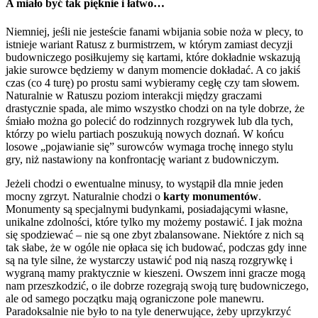
A miało być tak pięknie i łatwo…
Niemniej, jeśli nie jesteście fanami wbijania sobie noża w plecy, to
istnieje wariant Ratusz z burmistrzem, w którym zamiast decyzji
budowniczego posiłkujemy się kartami, które dokładnie wskazują
jakie surowce będziemy w danym momencie dokładać. A co jakiś
czas (co 4 turę) po prostu sami wybieramy cegłę czy tam słowem.
Naturalnie w Ratuszu poziom interakcji między graczami
drastycznie spada, ale mimo wszystko chodzi on na tyle dobrze, że
śmiało można go polecić do rodzinnych rozgrywek lub dla tych,
którzy po wielu partiach poszukują nowych doznań. W końcu
losowe „pojawianie się” surowców wymaga trochę innego stylu
gry, niż nastawiony na konfrontację wariant z budowniczym.
Jeżeli chodzi o ewentualne minusy, to wystąpił dla mnie jeden
mocny zgrzyt. Naturalnie chodzi o
karty monumentów
.
Monumenty są specjalnymi budynkami, posiadającymi własne,
unikalne zdolności, które tylko my możemy postawić. I jak można
się spodziewać – nie są one zbyt zbalansowane. Niektóre z nich są
tak słabe, że w ogóle nie opłaca się ich budować, podczas gdy inne
są na tyle silne, że wystarczy ustawić pod nią naszą rozgrywkę i
wygraną mamy praktycznie w kieszeni. Owszem inni gracze mogą
nam przeszkodzić, o ile dobrze rozegrają swoją turę budowniczego,
ale od samego początku mają ograniczone pole manewru.
Paradoksalnie nie było to na tyle denerwujące, żeby uprzykrzyć