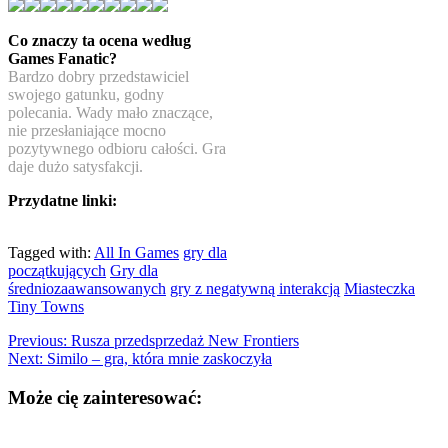
Co znaczy ta ocena według
Games Fanatic?
Bardzo dobry przedstawiciel
swojego gatunku, godny
polecania. Wady mało znaczące,
nie przesłaniające mocno
pozytywnego odbioru całości. Gra
daje dużo satysfakcji.
Przydatne linki:
Tagged with:
All In Games
gry dla
początkujących
Gry dla
średniozaawansowanych
gry z negatywną interakcją
Miasteczka
Tiny Towns
Previous:
Rusza przedsprzedaż New Frontiers
Next:
Similo – gra, która mnie zaskoczyła
Może cię zainteresować: