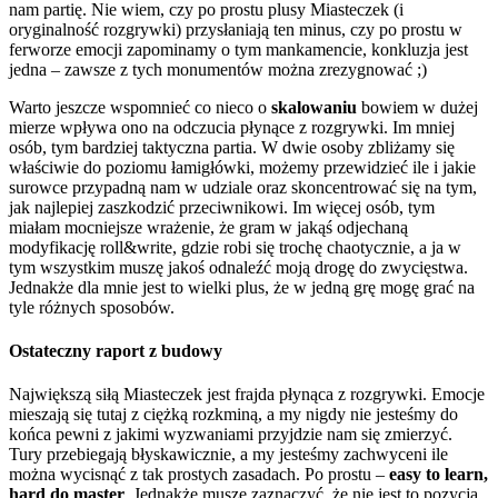
nam partię. Nie wiem, czy po prostu plusy Miasteczek (i
oryginalność rozgrywki) przysłaniają ten minus, czy po prostu w
ferworze emocji zapominamy o tym mankamencie, konkluzja jest
jedna – zawsze z tych monumentów można zrezygnować ;)
Warto jeszcze wspomnieć co nieco o
skalowaniu
bowiem w dużej
mierze wpływa ono na odczucia płynące z rozgrywki. Im mniej
osób, tym bardziej taktyczna partia. W dwie osoby zbliżamy się
właściwie do poziomu łamigłówki, możemy przewidzieć ile i jakie
surowce przypadną nam w udziale oraz skoncentrować się na tym,
jak najlepiej zaszkodzić przeciwnikowi. Im więcej osób, tym
miałam mocniejsze wrażenie, że gram w jakąś odjechaną
modyfikację roll&write, gdzie robi się trochę chaotycznie, a ja w
tym wszystkim muszę jakoś odnaleźć moją drogę do zwycięstwa.
Jednakże dla mnie jest to wielki plus, że w jedną grę mogę grać na
tyle różnych sposobów.
Ostateczny raport z budowy
Największą siłą Miasteczek jest frajda płynąca z rozgrywki. Emocje
mieszają się tutaj z ciężką rozkminą, a my nigdy nie jesteśmy
do
końca pewni z jakimi wyzwaniami przyjdzie nam się zmierzyć.
Tury przebiegają błyskawicznie, a my jesteśmy zachwyceni ile
można wycisnąć z tak prostych zasadach. Po prostu –
easy to learn,
hard do master
. Jednakże muszę zaznaczyć, że nie jest to pozycja