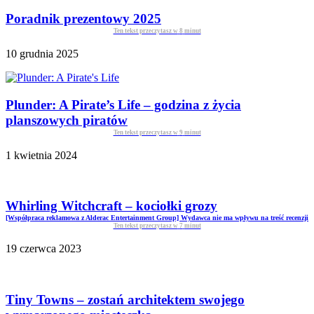
Poradnik prezentowy 2025
Ten tekst przeczytasz w
8
minut
10 grudnia 2025
Plunder: A Pirate’s Life – godzina z życia
planszowych piratów
Ten tekst przeczytasz w
9
minut
1 kwietnia 2024
Whirling Witchcraft – kociołki grozy
[Współpraca reklamowa z Alderac Entertainment Group] Wydawca nie ma wpływu na treść recenzji
Ten tekst przeczytasz w
7
minut
19 czerwca 2023
Tiny Towns – zostań architektem swojego