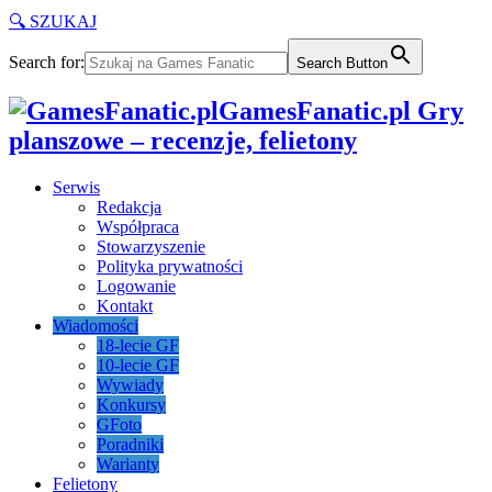
🔍 SZUKAJ
Search for:
Search Button
GamesFanatic.pl Gry
planszowe – recenzje, felietony
Serwis
Redakcja
Współpraca
Stowarzyszenie
Polityka prywatności
Logowanie
Kontakt
Wiadomości
18-lecie GF
10-lecie GF
Wywiady
Konkursy
GFoto
Poradniki
Warianty
Felietony