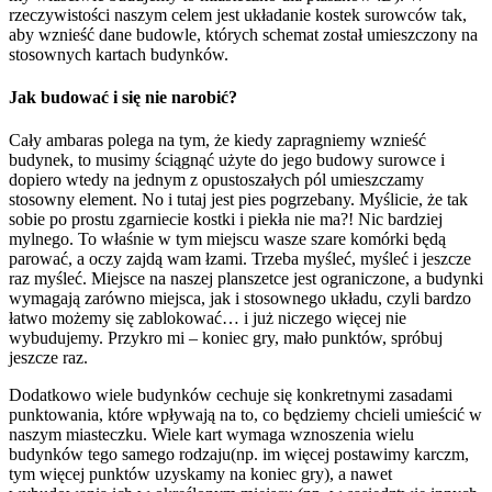
rzeczywistości naszym celem jest układanie kostek surowców tak,
aby wznieść dane budowle, których schemat został umieszczony na
stosownych kartach budynków.
Jak budować i się nie narobić?
Cały ambaras polega na tym, że kiedy zapragniemy wznieść
budynek, to musimy ściągnąć użyte do jego budowy surowce i
dopiero wtedy na jednym z opustoszałych pól umieszczamy
stosowny element. No i tutaj jest pies pogrzebany. Myślicie, że tak
sobie po prostu zgarniecie kostki i piekła nie ma?! Nic bardziej
mylnego. To właśnie w tym miejscu wasze szare komórki będą
parować, a oczy zajdą wam łzami. Trzeba myśleć, myśleć i jeszcze
raz myśleć. Miejsce na naszej planszetce jest ograniczone, a budynki
wymagają zarówno miejsca, jak i stosownego układu, czyli bardzo
łatwo możemy się zablokować… i już niczego więcej nie
wybudujemy. Przykro mi – koniec gry, mało punktów, spróbuj
jeszcze raz.
Dodatkowo wiele budynków cechuje się konkretnymi zasadami
punktowania, które wpływają na to, co będziemy chcieli umieścić w
naszym miasteczku. Wiele kart wymaga wznoszenia wielu
budynków tego samego rodzaju(np. im więcej postawimy karczm,
tym więcej punktów uzyskamy na koniec gry), a nawet