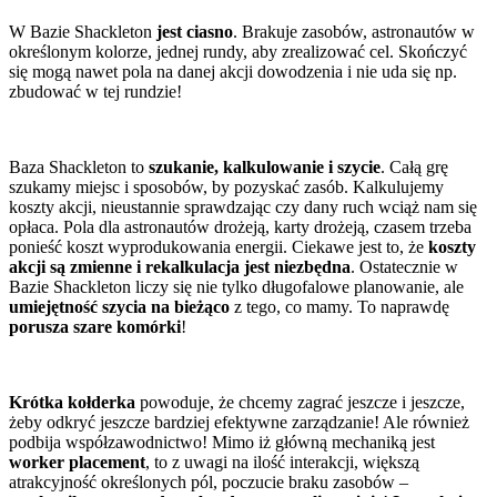
W Bazie Shackleton
jest ciasno
. Brakuje zasobów, astronautów w
określonym kolorze, jednej rundy, aby zrealizować cel. Skończyć
się mogą nawet pola na danej akcji dowodzenia i nie uda się np.
zbudować w tej rundzie!
Baza Shackleton to
szukanie, kalkulowanie i szycie
. Całą grę
szukamy miejsc i sposobów, by pozyskać zasób. Kalkulujemy
koszty akcji, nieustannie sprawdzając czy dany ruch wciąż nam się
opłaca. Pola dla astronautów drożeją, karty drożeją, czasem trzeba
ponieść koszt wyprodukowania energii. Ciekawe jest to, że
koszty
akcji są zmienne i rekalkulacja jest niezbędna
. Ostatecznie w
Bazie Shackleton liczy się nie tylko długofalowe planowanie, ale
umiejętność szycia na bieżąco
z tego, co mamy. To naprawdę
porusza szare komórki
!
Krótka kołderka
powoduje, że chcemy zagrać jeszcze i jeszcze,
żeby odkryć jeszcze bardziej efektywne zarządzanie! Ale również
podbija współzawodnictwo! Mimo iż główną mechaniką jest
worker placement
, to z uwagi na ilość interakcji, większą
atrakcyjność określonych pól, poczucie braku zasobów –