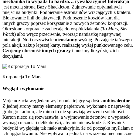
mechanika ta wypada tu bardzo… rywalizacyjnie
!
Interakcja
jest mocną stroną Bazy Shackleton. Zajmowanie optymalnych
miejsc na budynki. Podbieranie astronautów wracających z krateru.
Blokowanie linii do aktywacji. Podnoszenie kosztów kart dla
innych graczy poprzez korzystanie z nowych żetonów korporacji.
Określone korporacje zachęcają do współdziałania (
To Mars, Sky
Watch
) albo wręcz przeciwnie, tworząc namiastkę negatywnej
interakcji. No i oczywiście
nieustanny wyścig
. Po zajęcie tańszego
pola akcji, zakup lepszej karty, realizację wyżej punktowanego celu.
Czujemy obecność innych graczy
i musimy liczyć się z ich
decyzjami.
Korporacja To Mars
Wygląd i wykonanie
Moje uczucia względem wykonania tej gry są dość
ambiwalentne
.
Z jednej strony mamy elementy papierowe, wykonane z naprawdę
grubego kartonu, ale mimo to nie sprawiają wrażenia solidności.
Karton nieco się rozwarstwia, a wyjmowanie żetonów z wyprasek
wymaga uczucia i delikatności, aby nic nie uszkodzić. Również
budynki wyglądają tak mało atrakcyjnie, że od początku myślałam o
ich upgradowaniu. Nie wpływa to jednak na wrażenia mechaniczne