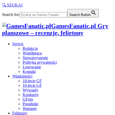
🔍 SZUKAJ
Search for:
Search Button
GamesFanatic.pl Gry
planszowe – recenzje, felietony
Serwis
Redakcja
Współpraca
Stowarzyszenie
Polityka prywatności
Logowanie
Kontakt
Wiadomości
18-lecie GF
10-lecie GF
Wywiady
Konkursy
GFoto
Poradniki
Warianty
Felietony