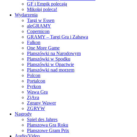
GF i Empik polecają
Mikołaj poleca!
Wydarzenia
Targi w Essen
aleGRAMY
Copernicon
GRAMY – Targi Gra i Zabawa
Falkon
One More Game
Planszówki na Narodowym
Planszówki w Spodku
Planszówki w Opactwie
Planszówki nad morzem
Polcon
Portalcon
Pyrkon
Wawa Gra
ZjAva
Zgrany Wawer
ZGRYW
Nagrody
Spiel des Jahres
Planszowa Gra Roku
Planszowe Gram Prix
Audio/Video