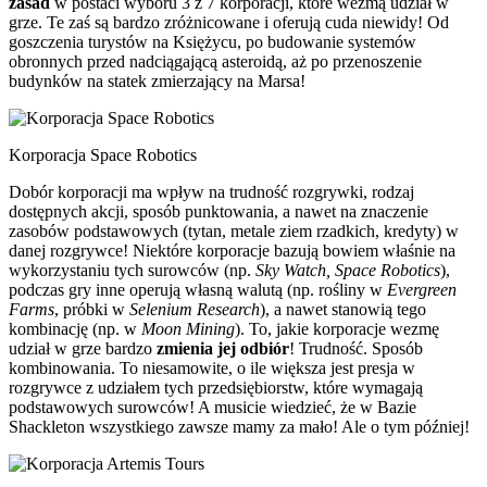
zasad
w postaci wyboru 3 z 7 korporacji, które wezmą udział w
grze. Te zaś są bardzo zróżnicowane i oferują cuda niewidy! Od
goszczenia turystów na Księżycu, po budowanie systemów
obronnych przed nadciągającą asteroidą, aż po przenoszenie
budynków na statek zmierzający na Marsa!
Korporacja Space Robotics
Dobór korporacji ma wpływ na trudność rozgrywki, rodzaj
dostępnych akcji, sposób punktowania, a nawet na znaczenie
zasobów podstawowych (tytan, metale ziem rzadkich, kredyty) w
danej rozgrywce! Niektóre korporacje bazują bowiem właśnie na
wykorzystaniu tych surowców (np.
Sky Watch, Space Robotics
),
podczas gry inne operują własną walutą (np. rośliny w
Evergreen
Farms
, próbki w
Selenium Research
), a nawet stanowią tego
kombinację (np. w
Moon Mining
). To, jakie korporacje wezmę
udział w grze bardzo
zmienia jej odbiór
! Trudność. Sposób
kombinowania. To niesamowite, o ile większa jest presja w
rozgrywce z udziałem tych przedsiębiorstw, które wymagają
podstawowych surowców! A musicie wiedzieć, że w Bazie
Shackleton wszystkiego zawsze mamy za mało! Ale o tym później!