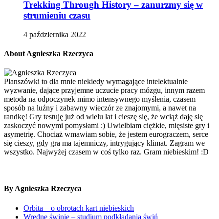
Trekking Through History – zanurzmy się w
strumieniu czasu
4 października 2022
About Agnieszka Rzeczyca
Planszówki to dla mnie niekiedy wymagające intelektualnie
wyzwanie, dające przyjemne uczucie pracy mózgu, innym razem
metoda na odpoczynek mimo intensywnego myślenia, czasem
sposób na luźny i zabawny wieczór ze znajomymi, a nawet na
randkę! Gry testuję już od wielu lat i cieszę się, że wciąż daję się
zaskoczyć nowymi pomysłami :) Uwielbiam ciężkie, mięsiste gry i
asymetrię. Chociaż wmawiam sobie, że jestem eurograczem, serce
się cieszy, gdy gra ma tajemniczy, intrygujący klimat. Zagram we
wszystko. Najwyżej czasem w coś tylko raz. Gram niebieskim! :D
By Agnieszka Rzeczyca
Orbita – o obrotach kart niebieskich
Wredne świnie – studium podkładania świń