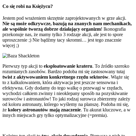
Co się robi na Księżycu?
Jestem pod wrażeniem skrzętnie zaprojektowanych w grze akcji.
Nie są może odkrywcze, bazują na znanych nam mechanikach,
ale wspólnie tworzą dobrze działający organizm
! Ikonografia
przekonuje nas, że mamy tylko 3 rodzaje akcji, ale jest to spore
uproszczenie ;) Nie bądźmy tacy skromni… jest tego znacznie
więcej ;)
Pierwszy typ akcji to
eksploatowanie krateru
. To źródło szeroko
rozumianych zasobów. Bardzo podoba mi się zastosowany tutaj
twist z aktywowaniem konkretnego rzędu sektorów
. Wiąże się
to z kalkulowaniem, która aktywacja jest jeszcze sensowna i
efektywna. Gdy dodamy do tego walkę o przewagi w rzędach,
wychodzi całkiem zwinny i nieoklepany sposób na pozyskiwanie
surowców i astronautów! To jaki rodzaj surowca zbierzemy zależy
od koloru astronauty, którego wyślemy na planszę. Podoba mi się,
że
kolory astronautów mają znaczenie
. Tu akurat kluczowe, a w
innych miejscach gry tylko optymalizacyjne (=premia).
Kolejny typ akcji to
tzw. akcje dowodzenia
. Pierwsza z nich to