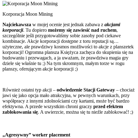
Korporacja Moon Mining
Najciekawsza
w mojej ocenie jest jednak zabawa z
akcjami
korporacji
. Tu dopiero
możemy się zawiesić nad ruchem
,
szczególnie jeśli przygotowaliśmy sobie zasoby pod ciekawe
kombinacje. Akcje korporacji dostępne z toru reputacji są…
użyteczne, ale prawdziwy kosmos możliwości to akcje z planszetek
korporacji! Ogromna plansza Księżyca zachęca do skupienia się na
budowaniu i przewagach, a ja uważam, że prawdziwa magia gry
dziele się właśnie tu ;) Na tym skromnym, małym torze w rogu
planszy, oferującym akcje korporacji ;)
Również ostatni typ akcji –
odwiedzenie Stacji Gateway
– chociaż
jawi się jako opcja mało atrakcyjna, w pewnych warunkach, przy
współpracy z innymi zdolnościami czy kartami, może być bardzo
efektywna. A przede wszystkim chroni graczy
przed efektem
zablokowania się
. A uwierzcie, można się tu nieźle zablokować! ;)
„Agresywny” worker placement