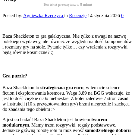
Ten tekst przeczytasz w
8
minut
Posted by:
Agnieszka Rzeczyca
in
Recenzje
14 stycznia 2026
0
Baza Shackleton to gra galaktyczna. Nie tylko z uwagi na nazwę
polskiego wydawcy, ale również ze względu na ilość komponentów
i rozmiary gry na stole. Pytanie tylko… czy wrażenia z rozgrywki
będą równie kosmiczne? ;)
Gra puzzle?
Baza Shackleton to
strategiczna gra euro
, w temacie science
fiction i eksplorowania kosmosu. Waga 3,89 na BGG wskazuje, że
jest to dość ciężkie ciało niebieskie. Z kolei zaledwie 7 stron zasad
w instrukcji (10 z przygotowaniem gry) brzmi niegroźnie i zachęca
do zbadania tego obiektu :>
A jest co badać! Baza Shackleton jest bowiem
tworem
modularnym
. Mamy trzon rozgrywki, reguły podstawowe.
Jednakże główną robotę robi tu możliwość
samodzielnego doboru