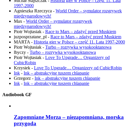
Michał Stajszczak
-
Historia gier w Polsce – część 11. Lata
1997-2000
Agnieszka Rzeczyca
-
World Order – symulator rozgrywek
międzynarodowych!
Max
-
World Order – symulator rozgrywek
międzynarodowych!
Piotr Wojtasiak
-
Race to Mars – zdążyć przed Muskiem
juzposprzatane_pl
-
Race to Mars – zdążyć przed Muskiem
MARTA
-
Historia gier w Polsce – część 11. Lata 1997-2000
Piotr Wojtasiak
-
Turbo – rozrywka wysokooktanowa
lbyczy
-
Turbo – rozrywka wysokooktanowa
Piotr Wojtasiak
-
Love To Upgrade… Organizery od
CubicRobin
Krzysiek
-
Love To Upgrade… Organizery od CubicRobin
Ink
-
Ink – abstrakcyjne tuszem chlapanie
Grzegorz
-
Ink – abstrakcyjne tuszem chlapanie
Ink
-
Ink – abstrakcyjne tuszem chlapanie
Audiobook GF
Zapomniane Morza – niezapomniana, morska
przygoda