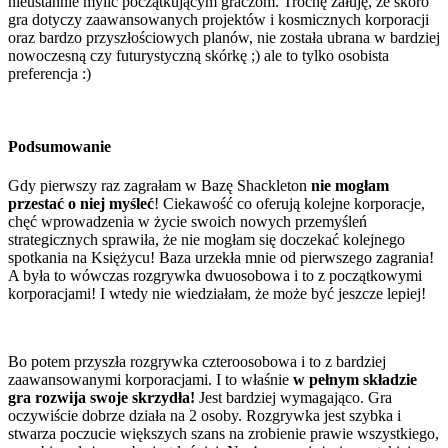
nieustannie mylić początkującym graczom. Trochę żałuję, że skoro
gra dotyczy zaawansowanych projektów i kosmicznych korporacji
oraz bardzo przyszłościowych planów, nie została ubrana w bardziej
nowoczesną czy futurystyczną skórkę ;) ale to tylko osobista
preferencja :)
Podsumowanie
Gdy pierwszy raz zagrałam w Bazę Shackleton
nie mogłam
przestać o niej myśleć
! Ciekawość co oferują kolejne korporacje,
chęć wprowadzenia w życie swoich nowych przemyśleń
strategicznych sprawiła, że nie mogłam się doczekać kolejnego
spotkania na Księżycu! Baza urzekła mnie od pierwszego zagrania!
A była to wówczas rozgrywka dwuosobowa i to z początkowymi
korporacjami! I wtedy nie wiedziałam, że może być jeszcze lepiej!
Bo potem przyszła rozgrywka czteroosobowa i to z bardziej
zaawansowanymi korporacjami. I to właśnie
w pełnym składzie
gra rozwija swoje skrzydła!
Jest bardziej wymagająco. Gra
oczywiście dobrze działa na 2 osoby. Rozgrywka jest szybka i
stwarza poczucie większych szans na zrobienie prawie wszystkiego,