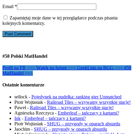
Email
*
Zapamiętaj moje dane w tej przeglądarce podczas pisania
kolejnych komentarzy.
#58 Polski MatHandel
Profil na FB >>>
Wątek na forum >>>
GeekLists na BGG >>>
#59
MatHandel >>>
Ostatnie komentarze
sellock
-
Pojedynek na pudełka: ranking gier Unmatched
Piotr Wojtasiak
-
Railroad Tiles – wzywamy wszystkie stacje!
Paweł
-
Railroad Tiles – wzywamy wszystkie stacje!
Agnieszka Rzeczyca
-
Emberleaf – tańczący z kartami?
Ink
-
Emberleaf – tańczący z kartami?
Piotr Wojtasiak
-
SHUG – przygody w oparach absurdu
Jaochim
-
SHUG – przygody w oparach absurdu