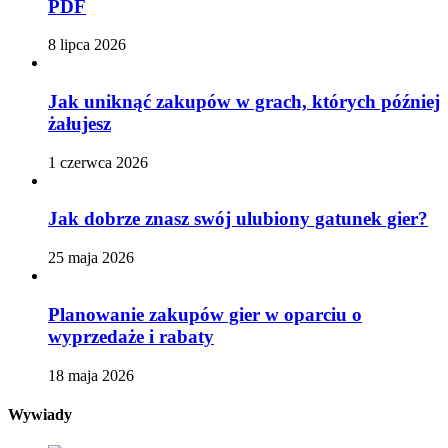
PDF
8 lipca 2026
Jak uniknąć zakupów w grach, których później
żałujesz
1 czerwca 2026
Jak dobrze znasz swój ulubiony gatunek gier?
25 maja 2026
Planowanie zakupów gier w oparciu o
wyprzedaże i rabaty
18 maja 2026
Wywiady