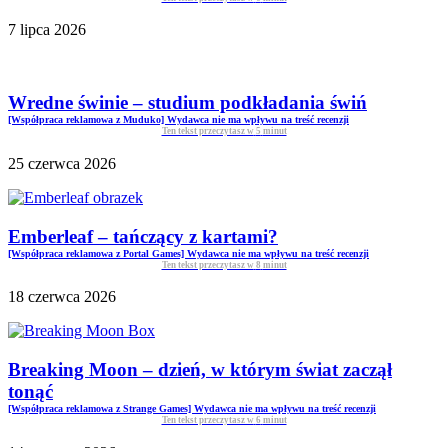
7 lipca 2026
Wredne świnie – studium podkładania świń
[Współpraca reklamowa z Muduko] Wydawca nie ma wpływu na treść recenzji
Ten tekst przeczytasz w
5
minut
25 czerwca 2026
Emberleaf – tańczący z kartami?
[Współpraca reklamowa z Portal Games] Wydawca nie ma wpływu na treść recenzji
Ten tekst przeczytasz w
8
minut
18 czerwca 2026
Breaking Moon – dzień, w którym świat zaczął
tonąć
[Współpraca reklamowa z Strange Games] Wydawca nie ma wpływu na treść recenzji
Ten tekst przeczytasz w
6
minut