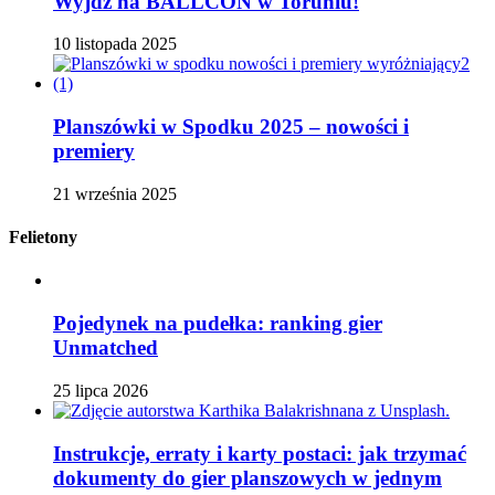
Wyjdź na BALLCON w Toruniu!
10 listopada 2025
Planszówki w Spodku 2025 – nowości i
premiery
21 września 2025
Felietony
Pojedynek na pudełka: ranking gier
Unmatched
25 lipca 2026
Instrukcje, erraty i karty postaci: jak trzymać
dokumenty do gier planszowych w jednym