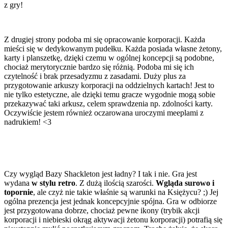
z gry!
Z drugiej strony podoba mi się opracowanie korporacji. Każda
mieści się w dedykowanym pudełku. Każda posiada własne żetony,
karty i planszetkę, dzięki czemu w ogólnej koncepcji są podobne,
chociaż merytorycznie bardzo się różnią. Podoba mi się ich
czytelność i brak przesadyzmu z zasadami. Duży plus za
przygotowanie arkuszy korporacji na oddzielnych kartach! Jest to
nie tylko estetyczne, ale dzięki temu gracze wygodnie mogą sobie
przekazywać taki arkusz, celem sprawdzenia np. zdolności karty.
Oczywiście jestem również oczarowana uroczymi meeplami z
nadrukiem! <3
Czy wygląd Bazy Shackleton jest ładny? I tak i nie. Gra jest
wydana
w stylu retro
. Z dużą ilością szarości.
Wgląda surowo i
topornie
, ale czyż nie takie właśnie są warunki na Księżycu? ;) Jej
ogólna prezencja jest jednak koncepcyjnie spójna. Gra w odbiorze
jest przygotowana dobrze, chociaż pewne ikony (trybik akcji
korporacji i niebieski okrąg aktywacji żetonu korporacji) potrafią się