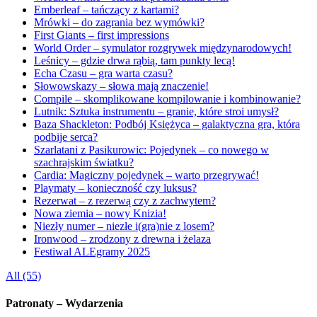
Emberleaf – tańczący z kartami?
Mrówki – do zagrania bez wymówki?
First Giants – first impressions
World Order – symulator rozgrywek międzynarodowych!
Leśnicy – gdzie drwa rąbią, tam punkty lecą!
Echa Czasu – gra warta czasu?
Słowowskazy – słowa mają znaczenie!
Compile – skomplikowane kompilowanie i kombinowanie?
Lutnik: Sztuka instrumentu – granie, które stroi umysł?
Baza Shackleton: Podbój Księżyca – galaktyczna gra, która
podbije serca?
Szarlatani z Pasikurowic: Pojedynek – co nowego w
szachrajskim światku?
Cardia: Magiczny pojedynek – warto przegrywać!
Playmaty – konieczność czy luksus?
Rezerwat – z rezerwą czy z zachwytem?
Nowa ziemia – nowy Knizia!
Niezły numer – niezłe i(gra)nie z losem?
Ironwood – zrodzony z drewna i żelaza
Festiwal ALEgramy 2025
All (55)
Patronaty – Wydarzenia