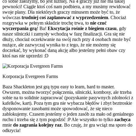
co sobie założymy, bo jest luźniej. Na 4 graczy już nie ma takiej
pewności! Ciągle ktoś coś nam podbiera, a my musimy rewidować
swoje plany. Dla niektórych graczy minusem może być to, że
wówczas
trudniej coś zaplanować z wyprzedzeniem
. Chociaż
rozgrywka w pełnym składzie trochę trwa, to
nie czuć
wyczerpania grą
! Ba!
Ekscytacja rośnie z biegiem czasu
, gdy
nasze silniczki i zamysły wchodzą w fazę finalizacji. Gra się nie
dłuży, chociaż oczekiwanie na swój ruch przy 4 osobach może być
nużące, ale zazwyczaj wynika to z tego, że nie możemy się
doczekać, by wykonać daną akcję albo jesteśmy pełni obaw czy
ktoś nas nie uprzedzi :D
Korporacja Evergreen Farms
Baza Shackleton jest grą typu easy to learn, hard to master.
Owszem, można tworzyć połączenia, silniczki, kombosy, ale trzeba
sobie na to solidnie zapracować (pozyskanie pasywnych zdolności z
kafelków, kart). Poza tym gra nie wybacza błędów i zbyt beztroskie
dysponowanie zasobami może spowodować, że się nieco
zablokujemy. Czasem jesteśmy o jeden zasób za mało od genialnego
ruchu i trzeba się z tym pogodzić :P Ale wszystko to tylko
zachęca
mnie
do zagrania kolejny raz
. Bo czuję, że gra wciąż ma sporo do
odkrycia!