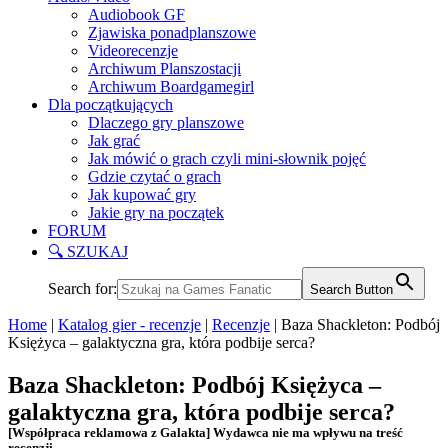
Audiobook GF
Zjawiska ponadplanszowe
Videorecenzje
Archiwum Planszostacji
Archiwum Boardgamegirl
Dla początkujących
Dlaczego gry planszowe
Jak grać
Jak mówić o grach czyli mini-słownik pojęć
Gdzie czytać o grach
Jak kupować gry
Jakie gry na początek
FORUM
🔍 SZUKAJ
Search for:
Search Button
Home
|
Katalog gier - recenzje
|
Recenzje
|
Baza Shackleton: Podbój
Księżyca – galaktyczna gra, która podbije serca?
Baza Shackleton: Podbój Księżyca –
galaktyczna gra, która podbije serca?
[Współpraca reklamowa z Galakta] Wydawca nie ma wpływu na treść
recenzji