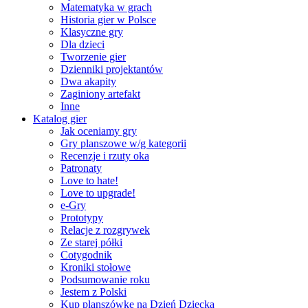
Matematyka w grach
Historia gier w Polsce
Klasyczne gry
Dla dzieci
Tworzenie gier
Dzienniki projektantów
Dwa akapity
Zaginiony artefakt
Inne
Katalog gier
Jak oceniamy gry
Gry planszowe w/g kategorii
Recenzje i rzuty oka
Patronaty
Love to hate!
Love to upgrade!
e-Gry
Prototypy
Relacje z rozgrywek
Ze starej półki
Cotygodnik
Kroniki stołowe
Podsumowanie roku
Jestem z Polski
Kup planszówkę na Dzień Dziecka