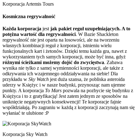
Korporacja Artemis Tours
Kosmiczna regrywalność
Każda korporacja
jest
jak pakiet reguł uzupełniających. A to
potężna wartość dla regrywalności
. W Bazie Shackleton
regrywalność nie jest oparta na losowości, ale na tworzeniu
własnych kombinacji reguł z korporacji, istnieniu wielu
funkcjonalnych kart i żetonów. Dzięki temu każda gra, nawet z
wykorzystaniem tych samych korporacji, może być inna, gdyż
różnymi ścieżkami możemy dojść do zwycięstwa
. Zabawa
wynika nie tylko z samej wymienności korporacji, ale także z
odkrywania ich wzajemnego oddziaływania na siebie! Dla
przykładu w
Sky Watch
jest duża szansa, że pobliska asteroida
uderzy w Księżyc i w nasze budynki, przynosząc nam ujemne
punkty. A korporacja
To Mars
pozwala na pozbycie się budynku z
Księżyca i to z gratyfikacją! Jest zatem jednym ze sposobów na
uniknięcie negatywnych konsekwencji! Te korporacje fajnie
współdziałają. Po zagraniu w każdą z korporacji zaczynają nam się
wyłaniać te ulubione :P
Korporacja Sky Watch