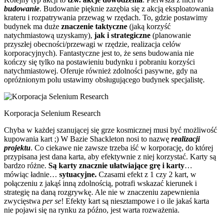
budowanie
. Budowanie pięknie zazębia się z akcją eksploatowania
krateru i rozpatrywania przewag w rzędach. To, gdzie postawimy
budynek ma duże
znaczenie taktyczne
(jaką korzyść
natychmiastową uzyskamy),
jak i strategiczne
(planowanie
przyszłej obecności/przewagi w rzędzie, realizacja celów
korporacyjnych). Fantastyczne jest to, że sens budowania nie
kończy się tylko na postawieniu budynku i pobraniu korzyści
natychmiastowej. Oferuje również zdolności pasywne, gdy na
opróżnionym polu ustawimy obsługującego budynek specjalistę.
Korporacja Selenium Research
Chyba w każdej szanującej się grze kosmicznej musi być możliwość
kupowania kart ;) W Bazie Shackleton nosi to nazwę
realizacji
projektu
. Co ciekawe nie zawsze trzeba iść w korporację, do której
przypisana jest dana karta, aby efektywnie z niej korzystać. Karty są
bardzo różne.
Są karty znacznie ułatwiające grę i karty
…
mówiąc ładnie…
sytuacyjne.
Czasami efekt z 1 czy 2 kart, w
połączeniu z jakąś inną zdolnością, potrafi wskazać kierunek i
strategię na daną rozgrywkę. Ale nie w znaczeniu zapewnienia
zwycięstwa
per se
! Efekty kart są niesztampowe i o ile jakaś karta
nie pojawi się na rynku za późno, jest warta rozważenia.