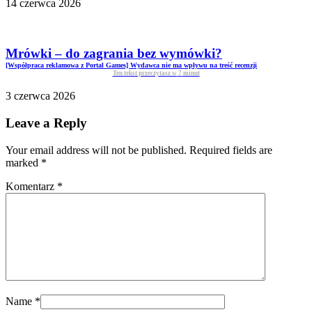
14 czerwca 2026
Mrówki – do zagrania bez wymówki?
[Współpraca reklamowa z Portal Games] Wydawca nie ma wpływu na treść recenzji
Ten tekst przeczytasz w
7
minut
3 czerwca 2026
Leave a Reply
Your email address will not be published. Required fields are
marked
*
Komentarz
*
Name
*