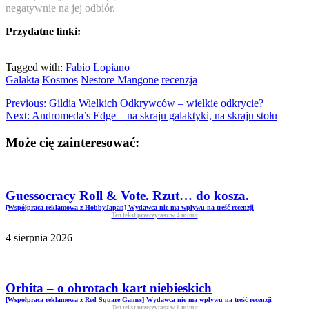
negatywnie na jej odbiór.
Przydatne linki:
Tagged with:
Fabio Lopiano
Galakta
Kosmos
Nestore Mangone
recenzja
Previous:
Gildia Wielkich Odkrywców – wielkie odkrycie?
Next:
Andromeda’s Edge – na skraju galaktyki, na skraju stołu
Może cię zainteresować:
Guessocracy Roll & Vote. Rzut… do kosza.
[Współpraca reklamowa z HobbyJapan] Wydawca nie ma wpływu na treść recenzji
Ten tekst przeczytasz w
4
minut
4 sierpnia 2026
Orbita – o obrotach kart niebieskich
[Współpraca reklamowa z Red Square Games] Wydawca nie ma wpływu na treść recenzji
Ten tekst przeczytasz w
6
minut