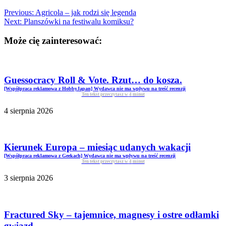
Previous:
Agricola – jak rodzi się legenda
Next:
Planszówki na festiwalu komiksu?
Może cię zainteresować:
Guessocracy Roll & Vote. Rzut… do kosza.
[Współpraca reklamowa z HobbyJapan] Wydawca nie ma wpływu na treść recenzji
Ten tekst przeczytasz w
4
minut
4 sierpnia 2026
Kierunek Europa – miesiąc udanych wakacji
[Współpraca reklamowa z Geekach] Wydawca nie ma wpływu na treść recenzji
Ten tekst przeczytasz w
4
minut
3 sierpnia 2026
Fractured Sky – tajemnice, magnesy i ostre odłamki
gwiazd