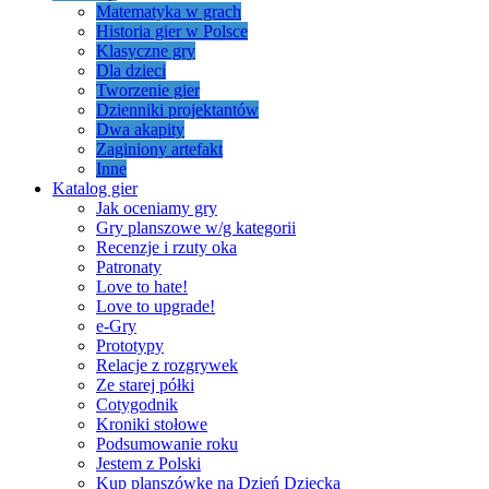
Matematyka w grach
Historia gier w Polsce
Klasyczne gry
Dla dzieci
Tworzenie gier
Dzienniki projektantów
Dwa akapity
Zaginiony artefakt
Inne
Katalog gier
Jak oceniamy gry
Gry planszowe w/g kategorii
Recenzje i rzuty oka
Patronaty
Love to hate!
Love to upgrade!
e-Gry
Prototypy
Relacje z rozgrywek
Ze starej półki
Cotygodnik
Kroniki stołowe
Podsumowanie roku
Jestem z Polski
Kup planszówkę na Dzień Dziecka