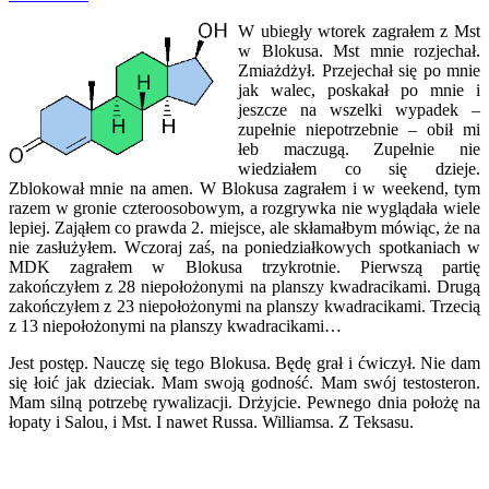
W ubiegły wtorek zagrałem z Mst
w Blokusa. Mst mnie rozjechał.
Zmiażdżył. Przejechał się po mnie
jak walec, poskakał po mnie i
jeszcze na wszelki wypadek –
zupełnie niepotrzebnie – obił mi
łeb maczugą. Zupełnie nie
wiedziałem co się dzieje.
Zblokował mnie na amen. W Blokusa zagrałem i w weekend, tym
razem w gronie czteroosobowym, a rozgrywka nie wyglądała wiele
lepiej. Zająłem co prawda 2. miejsce, ale skłamałbym mówiąc, że na
nie zasłużyłem. Wczoraj zaś, na poniedziałkowych spotkaniach w
MDK zagrałem w Blokusa trzykrotnie. Pierwszą partię
zakończyłem z 28 niepołożonymi na planszy kwadracikami. Drugą
zakończyłem z 23 niepołożonymi na planszy kwadracikami. Trzecią
z 13 niepołożonymi na planszy kwadracikami…
Jest postęp. Nauczę się tego Blokusa. Będę grał i ćwiczył. Nie dam
się łoić jak dzieciak. Mam swoją godność. Mam swój testosteron.
Mam silną potrzebę rywalizacji. Drżyjcie. Pewnego dnia położę na
łopaty i Salou, i Mst. I nawet Russa. Williamsa. Z Teksasu.