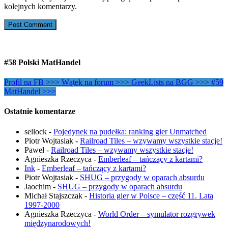
kolejnych komentarzy.
#58 Polski MatHandel
Profil na FB >>>
Wątek na forum >>>
GeekLists na BGG >>>
#59
MatHandel >>>
Ostatnie komentarze
sellock
-
Pojedynek na pudełka: ranking gier Unmatched
Piotr Wojtasiak
-
Railroad Tiles – wzywamy wszystkie stacje!
Paweł
-
Railroad Tiles – wzywamy wszystkie stacje!
Agnieszka Rzeczyca
-
Emberleaf – tańczący z kartami?
Ink
-
Emberleaf – tańczący z kartami?
Piotr Wojtasiak
-
SHUG – przygody w oparach absurdu
Jaochim
-
SHUG – przygody w oparach absurdu
Michał Stajszczak
-
Historia gier w Polsce – część 11. Lata
1997-2000
Agnieszka Rzeczyca
-
World Order – symulator rozgrywek
międzynarodowych!