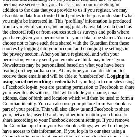
personalise services for you. To assist us in our marketing, in
addition to the data that you provide to us if you register, we may
also obtain data from trusted third parties to help us understand what
you might be interested in. This ‘profiling’ information is produced
from a variety of sources, including publicly available data (such as
the electoral roll) or from sources such as surveys and polls where
you have given your permission for your data to be shared. You can
choose not to have such data shared with the Guardian from these
sources by logging into your account and changing the settings in
the privacy section. After you have registered, and with your
permission, we may send you emails we think may interest you.
Newsletters may be personalised based on what you have been
reading on theguardian.com. At any time you can decide not to
receive these emails and will be able to ‘unsubscribe’.
Logging in
using social networking credentials
If you log-in to our sites using
a Facebook log-in, you are granting permission to Facebook to share
your user details with us. This will include your name, email
address, date of birth and location which will then be used to form a
Guardian identity. You can also use your picture from Facebook as
part of your profile. This will also allow us and Facebook to share
your, networks, user ID and any other information you choose to
share according to your Facebook account settings. If you remove
the Guardian app from your Facebook settings, we will no longer
have access to this information. If you log-in to our sites using a
Google log-in, you grant permission to Google to share your user