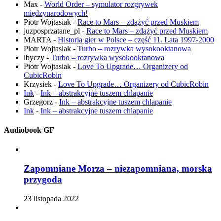
Max
-
World Order – symulator rozgrywek
międzynarodowych!
Piotr Wojtasiak
-
Race to Mars – zdążyć przed Muskiem
juzposprzatane_pl
-
Race to Mars – zdążyć przed Muskiem
MARTA
-
Historia gier w Polsce – część 11. Lata 1997-2000
Piotr Wojtasiak
-
Turbo – rozrywka wysokooktanowa
lbyczy
-
Turbo – rozrywka wysokooktanowa
Piotr Wojtasiak
-
Love To Upgrade… Organizery od
CubicRobin
Krzysiek
-
Love To Upgrade… Organizery od CubicRobin
Ink
-
Ink – abstrakcyjne tuszem chlapanie
Grzegorz
-
Ink – abstrakcyjne tuszem chlapanie
Ink
-
Ink – abstrakcyjne tuszem chlapanie
Audiobook GF
Zapomniane Morza – niezapomniana, morska
przygoda
23 listopada 2022