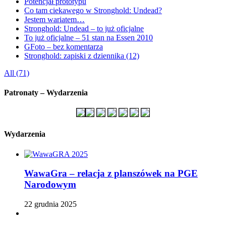
Potencjał prototypu
Co tam ciekawego w Stronghold: Undead?
Jestem wariatem…
Stronghold: Undead – to już oficjalne
To już oficjalne – 51 stan na Essen 2010
GFoto – bez komentarza
Stronghold: zapiski z dziennika (12)
All (71)
Patronaty – Wydarzenia
Wydarzenia
WawaGra – relacja z planszówek na PGE
Narodowym
22 grudnia 2025