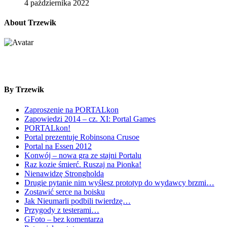
4 października 2022
About Trzewik
By Trzewik
Zaproszenie na PORTALkon
Zapowiedzi 2014 – cz. XI: Portal Games
PORTALkon!
Portal prezentuje Robinsona Crusoe
Portal na Essen 2012
Konwój – nowa gra ze stajni Portalu
Raz kozie śmierć. Ruszaj na Pionka!
Nienawidzę Strongholda
Drugie pytanie nim wyślesz prototyp do wydawcy brzmi…
Zostawić serce na boisku
Jak Nieumarli podbili twierdzę…
Przygody z testerami…
GFoto – bez komentarza