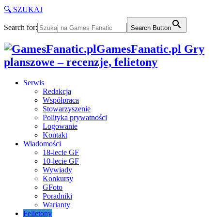
🔍 SZUKAJ
Search for:
Search Button
GamesFanatic.pl Gry
planszowe – recenzje, felietony
Serwis
Redakcja
Współpraca
Stowarzyszenie
Polityka prywatności
Logowanie
Kontakt
Wiadomości
18-lecie GF
10-lecie GF
Wywiady
Konkursy
GFoto
Poradniki
Warianty
Felietony