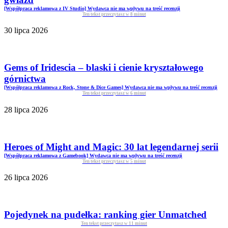
[Współpraca reklamowa z IV Studio] Wydawca nie ma wpływu na treść recenzji
Ten tekst przeczytasz w
8
minut
30 lipca 2026
Gems of Iridescia – blaski i cienie kryształowego
górnictwa
[Współpraca reklamowa z Rock, Stone & Dice Games] Wydawca nie ma wpływu na treść recenzji
Ten tekst przeczytasz w
6
minut
28 lipca 2026
Heroes of Might and Magic: 30 lat legendarnej serii
[Współpraca reklamowa z Gamebook] Wydawca nie ma wpływu na treść recenzji
Ten tekst przeczytasz w
5
minut
26 lipca 2026
Pojedynek na pudełka: ranking gier Unmatched
Ten tekst przeczytasz w
11
minut