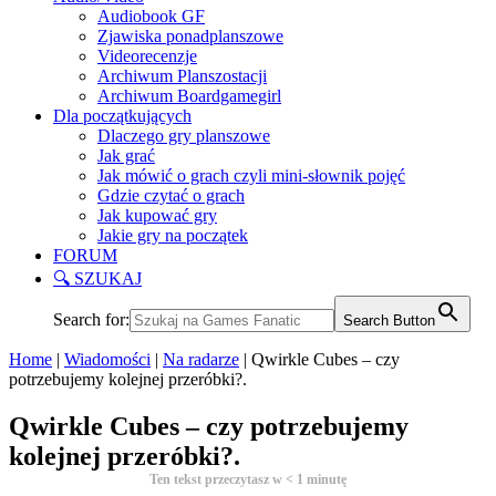
Audiobook GF
Zjawiska ponadplanszowe
Videorecenzje
Archiwum Planszostacji
Archiwum Boardgamegirl
Dla początkujących
Dlaczego gry planszowe
Jak grać
Jak mówić o grach czyli mini-słownik pojęć
Gdzie czytać o grach
Jak kupować gry
Jakie gry na początek
FORUM
🔍 SZUKAJ
Search for:
Search Button
Home
|
Wiadomości
|
Na radarze
|
Qwirkle Cubes – czy
potrzebujemy kolejnej przeróbki?.
Qwirkle Cubes – czy potrzebujemy
kolejnej przeróbki?.
Ten tekst przeczytasz w
< 1
minutę