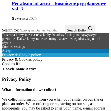
Per aleam ad astra – kosmiczne gry planszowe
vol. 3
6 czerwca 2025
Search for:
Search Button
Ta strona korzysta z ciasteczek aby świadczyć usługi na najwyższym
poziomie. Dalsze korzystanie ze strony oznacza, że zgadzasz się na ich
użycie.
Cookies settings
Accept
Privacy & Cookie policy
Privacy & Cookies policy
Cookies list
Cookie name
Active
Privacy Policy
What information do we collect?
We collect information from you when you register on our site or
place an order. When ordering or registering on our site, as
appropriate, you may be asked to enter your: name, e-mail address