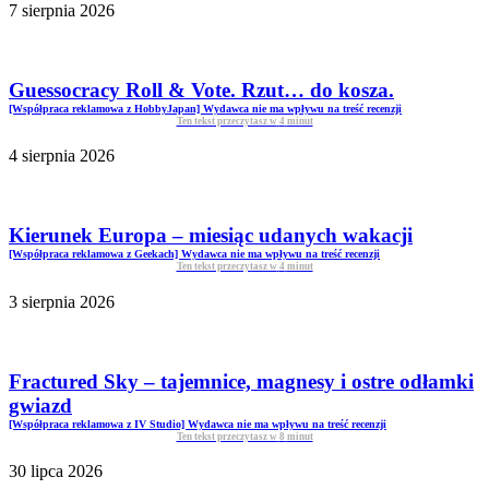
7 sierpnia 2026
Guessocracy Roll & Vote. Rzut… do kosza.
[Współpraca reklamowa z HobbyJapan] Wydawca nie ma wpływu na treść recenzji
Ten tekst przeczytasz w
4
minut
4 sierpnia 2026
Kierunek Europa – miesiąc udanych wakacji
[Współpraca reklamowa z Geekach] Wydawca nie ma wpływu na treść recenzji
Ten tekst przeczytasz w
4
minut
3 sierpnia 2026
Fractured Sky – tajemnice, magnesy i ostre odłamki
gwiazd
[Współpraca reklamowa z IV Studio] Wydawca nie ma wpływu na treść recenzji
Ten tekst przeczytasz w
8
minut
30 lipca 2026