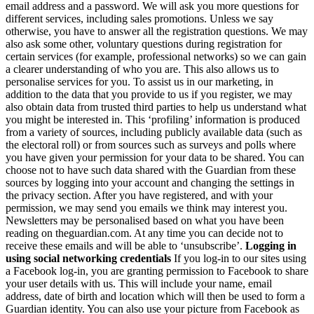
email address and a password. We will ask you more questions for
different services, including sales promotions. Unless we say
otherwise, you have to answer all the registration questions. We may
also ask some other, voluntary questions during registration for
certain services (for example, professional networks) so we can gain
a clearer understanding of who you are. This also allows us to
personalise services for you. To assist us in our marketing, in
addition to the data that you provide to us if you register, we may
also obtain data from trusted third parties to help us understand what
you might be interested in. This ‘profiling’ information is produced
from a variety of sources, including publicly available data (such as
the electoral roll) or from sources such as surveys and polls where
you have given your permission for your data to be shared. You can
choose not to have such data shared with the Guardian from these
sources by logging into your account and changing the settings in
the privacy section. After you have registered, and with your
permission, we may send you emails we think may interest you.
Newsletters may be personalised based on what you have been
reading on theguardian.com. At any time you can decide not to
receive these emails and will be able to ‘unsubscribe’.
Logging in
using social networking credentials
If you log-in to our sites using
a Facebook log-in, you are granting permission to Facebook to share
your user details with us. This will include your name, email
address, date of birth and location which will then be used to form a
Guardian identity. You can also use your picture from Facebook as