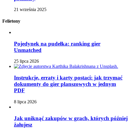
21 września 2025
Felietony
Pojedynek na pudełka: ranking gier
Unmatched
25 lipca 2026
Instrukcje, erraty i karty postaci: jak trzymać
dokumenty do gier planszowych w jednym
PDF
8 lipca 2026
Jak uniknąć zakupów w grach, których później
żałujesz