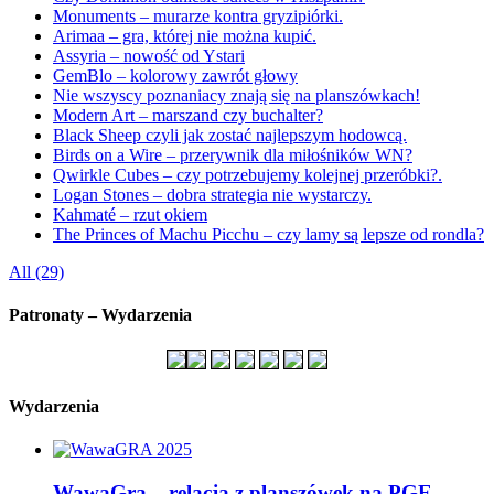
Monuments – murarze kontra gryzipiórki.
Arimaa – gra, której nie można kupić.
Assyria – nowość od Ystari
GemBlo – kolorowy zawrót głowy
Nie wszyscy poznaniacy znają się na planszówkach!
Modern Art – marszand czy buchalter?
Black Sheep czyli jak zostać najlepszym hodowcą.
Birds on a Wire – przerywnik dla miłośników WN?
Qwirkle Cubes – czy potrzebujemy kolejnej przeróbki?.
Logan Stones – dobra strategia nie wystarczy.
Kahmaté – rzut okiem
The Princes of Machu Picchu – czy lamy są lepsze od rondla?
All (29)
Patronaty – Wydarzenia
Wydarzenia
WawaGra – relacja z planszówek na PGE