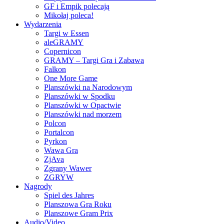
GF i Empik polecają
Mikołaj poleca!
Wydarzenia
Targi w Essen
aleGRAMY
Copernicon
GRAMY – Targi Gra i Zabawa
Falkon
One More Game
Planszówki na Narodowym
Planszówki w Spodku
Planszówki w Opactwie
Planszówki nad morzem
Polcon
Portalcon
Pyrkon
Wawa Gra
ZjAva
Zgrany Wawer
ZGRYW
Nagrody
Spiel des Jahres
Planszowa Gra Roku
Planszowe Gram Prix
Audio/Video