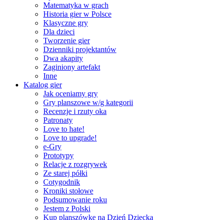
Matematyka w grach
Historia gier w Polsce
Klasyczne gry
Dla dzieci
Tworzenie gier
Dzienniki projektantów
Dwa akapity
Zaginiony artefakt
Inne
Katalog gier
Jak oceniamy gry
Gry planszowe w/g kategorii
Recenzje i rzuty oka
Patronaty
Love to hate!
Love to upgrade!
e-Gry
Prototypy
Relacje z rozgrywek
Ze starej półki
Cotygodnik
Kroniki stołowe
Podsumowanie roku
Jestem z Polski
Kup planszówkę na Dzień Dziecka