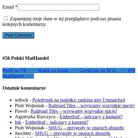
Email
*
Zapamiętaj moje dane w tej przeglądarce podczas pisania
kolejnych komentarzy.
#58 Polski MatHandel
Profil na FB >>>
Wątek na forum >>>
GeekLists na BGG >>>
#59
MatHandel >>>
Ostatnie komentarze
sellock
-
Pojedynek na pudełka: ranking gier Unmatched
Piotr Wojtasiak
-
Railroad Tiles – wzywamy wszystkie stacje!
Paweł
-
Railroad Tiles – wzywamy wszystkie stacje!
Agnieszka Rzeczyca
-
Emberleaf – tańczący z kartami?
Ink
-
Emberleaf – tańczący z kartami?
Piotr Wojtasiak
-
SHUG – przygody w oparach absurdu
Jaochim
-
SHUG – przygody w oparach absurdu