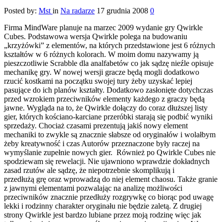
Posted by:
Mst
in
Na radarze
17 grudnia 2008
0
Firma MindWare planuje na marzec 2009 wydanie gry Qwirkle
Cubes. Podstawowa wersja Qwirkle polega na budowaniu
„krzyżówki” z elementów, na których przedstawione jest 6 różnych
kształtów w 6 różnych kolorach. W moim domu nazywamy ją
pieszczotliwie Scrabble dla analfabetów co jak sądzę nieźle opisuje
mechanikę gry. W nowej wersji gracze będą mogli dodatkowo
rzucić kostkami na początku swojej tury żeby uzyskać lepiej
pasujące do ich planów kształty.
Dodatkowo zasłonięte dotychczas
przed wzrokiem przeciwników elementy każdego z graczy będą
jawne. Wygląda na to, że Qwirkle dołączy do coraz dłuższej listy
gier, których kościano-karciane przeróbki starają się podbić wyniki
sprzedaży. Chociaż czasami prezentują jakiś nowy element
mechaniki to zwykle są znacznie słabsze od oryginałów i wolałbym
żeby kreatywność i czas Autorów przeznaczone były raczej na
wymyślanie zupełnie nowych gier. Również po Qwirkle Cubes nie
spodziewam się rewelacji. Nie ujawniono wprawdzie dokładnych
zasad rzutów ale sądzę, że niepotrzebnie skomplikują i
przedłużą grę oraz wprowadzą do niej element chaosu. Także granie
z jawnymi elementami pozwalając na analizę możliwości
przeciwników znacznie przedłuży rozgrywkę co biorąc pod uwagę
lekki i rodzinny charakter oryginału nie będzie zaletą. Z drugiej
strony Qwirkle jest bardzo lubiane przez moją rodzinę więc jak