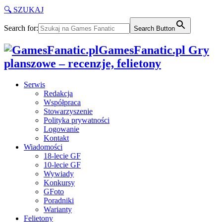
🔍 SZUKAJ
Search for:
Search Button
GamesFanatic.pl Gry
planszowe – recenzje, felietony
Serwis
Redakcja
Współpraca
Stowarzyszenie
Polityka prywatności
Logowanie
Kontakt
Wiadomości
18-lecie GF
10-lecie GF
Wywiady
Konkursy
GFoto
Poradniki
Warianty
Felietony