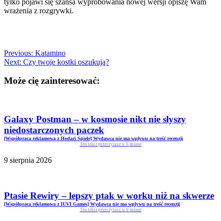
tylko pojawi się szansa wypróbowania nowej wersji opiszę Wam
wrażenia z rozgrywki.
Previous:
Katamino
Next:
Czy twoje kostki oszukują?
Może cię zainteresować:
Galaxy Postman – w kosmosie nikt nie słyszy
niedostarczonych paczek
[Współpraca reklamowa z Hodari Spiele] Wydawca nie ma wpływu na treść recenzji
Ten tekst przeczytasz w
6
minut
9 sierpnia 2026
Ptasie Rewiry – lepszy ptak w worku niż na skwerze
[Współpraca reklamowa z IUVI Games] Wydawca nie ma wpływu na treść recenzji
Ten tekst przeczytasz w
6
minut