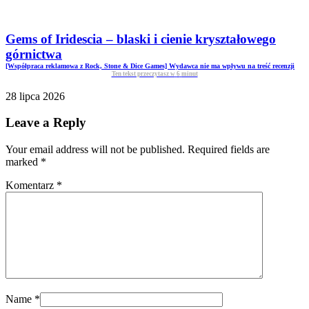
Gems of Iridescia – blaski i cienie kryształowego
górnictwa
[Współpraca reklamowa z Rock, Stone & Dice Games] Wydawca nie ma wpływu na treść recenzji
Ten tekst przeczytasz w
6
minut
28 lipca 2026
Leave a Reply
Your email address will not be published. Required fields are
marked
*
Komentarz
*
Name
*