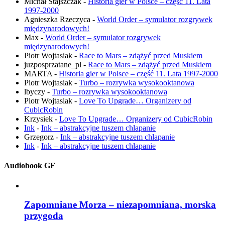
Michał Stajszczak
-
Historia gier w Polsce – część 11. Lata
1997-2000
Agnieszka Rzeczyca
-
World Order – symulator rozgrywek
międzynarodowych!
Max
-
World Order – symulator rozgrywek
międzynarodowych!
Piotr Wojtasiak
-
Race to Mars – zdążyć przed Muskiem
juzposprzatane_pl
-
Race to Mars – zdążyć przed Muskiem
MARTA
-
Historia gier w Polsce – część 11. Lata 1997-2000
Piotr Wojtasiak
-
Turbo – rozrywka wysokooktanowa
lbyczy
-
Turbo – rozrywka wysokooktanowa
Piotr Wojtasiak
-
Love To Upgrade… Organizery od
CubicRobin
Krzysiek
-
Love To Upgrade… Organizery od CubicRobin
Ink
-
Ink – abstrakcyjne tuszem chlapanie
Grzegorz
-
Ink – abstrakcyjne tuszem chlapanie
Ink
-
Ink – abstrakcyjne tuszem chlapanie
Audiobook GF
Zapomniane Morza – niezapomniana, morska
przygoda