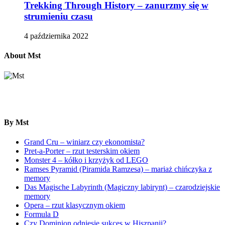
Trekking Through History – zanurzmy się w
strumieniu czasu
4 października 2022
About Mst
By Mst
Grand Cru – winiarz czy ekonomista?
Pret-a-Porter – rzut testerskim okiem
Monster 4 – kółko i krzyżyk od LEGO
Ramses Pyramid (Piramida Ramzesa) – mariaż chińczyka z
memory
Das Magische Labyrinth (Magiczny labirynt) – czarodziejskie
memory
Opera – rzut klasycznym okiem
Formula D
Czy Dominion odniesie sukces w Hiszpanii?